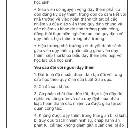
học sinh.
+ Giáo viên có nguyện vọng dạy thêm phải có
đơn đăng ký dạy thêm; trong đơn có cam kết với
nhà trường về việc hoàn thành tốt tất cả các
nhiệm vụ của giáo viên theo quy định chung và
các nhiệm vụ khác do nhà trư
ờ
ng phân công,
đồng thời thực hiện nghiêm túc các quy định về
dạy thêm, học thêm trong nhà trường.
+ Hiệu trưởng nhà trường xét duyệt danh sách
giáo viên dạy thêm, phân công giáo viên dạy
thêm, xếp thời kh
óa
biểu dạy thêm phù hợp với
học lực của học sinh.
Yêu cầu đối v
ớ
i người dạy thêm
1.
Đạt trình độ chuẩn được đào tạo đối với từng
cấp học theo quy định của Luật Giáo dục.
2.
Có đủ sức khỏe.
3.
Có phẩm chất đạo đức tốt, thực hiện đầy đủ
nghĩa vụ công dân và các quy định của pháp
luật; hoàn thành các nhiệm vụ được giao tại cơ
quan công tác.
4.
Không được dạy thêm trong thời gian bị kỉ luật,
bị truy cứu trách nhiệm hình sự, chấp hành án
phạt tù, cải tạo không giam giữ, quản chế, bị áp