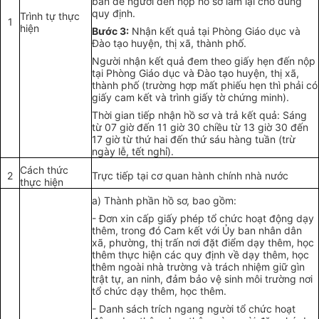
bản để người đến nộp hồ sơ làm lại cho đúng
quy định.
Trình tự thực
1
hiện
Bước 3:
Nhận kết quả tại Phòng Giáo dục và
Đào tạo huyện, thị xã, thành phố.
Người nhận kết quả đem theo giấy hẹn đến nộp
tại Phòng Giáo dục và Đào tạo huyện, thị xã,
thành phố (trường hợp mất phiếu hẹn thì phải có
giấy cam kết và tr
ì
nh giấy tờ chứng minh).
Thời gian tiếp nhận hồ sơ và trả kết quả: Sáng
từ 07 giờ đến 11 giờ 30 chiều từ 13 giờ 30 đến
17 giờ từ thứ hai đến thứ sáu hàng tuần (trừ
ngày lễ, tết nghỉ).
Cách thức
2
Trực ti
ế
p tại cơ
q
uan hành chính nhà nước
thực hiện
a) Thành phần hồ sơ, bao gồm:
-
Đơn xin cấp giấy phép tổ chức hoạt động dạy
thêm, trong đó Cam kết với
Ủy
ban nhân dân
xã, phường, thị trấn nơi đặt điểm dạy thêm, học
thêm thực hiện các quy định về dạy thêm, học
thêm ngoài nhà trường và trách nhiệm giữ gìn
trật tự, an ninh, đảm bảo vệ sinh môi trường nơi
tổ chức dạy thêm, học thêm.
-
Danh sách trích ngang người tổ chức hoạt