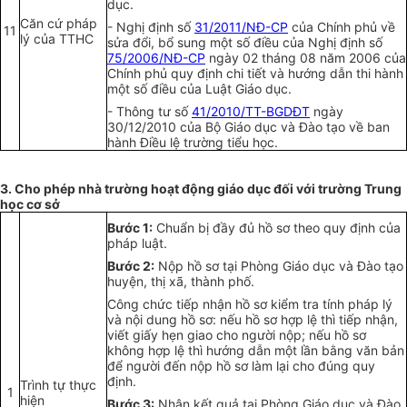
dục.
Căn cứ pháp
-
Nghị định số
31/2011/NĐ-CP
của Chính phủ về
11
lý của TTHC
sửa đổi, bổ sung một số điều của Nghị định số
75/2006/NĐ-CP
ngày 02 tháng 08 năm 2006 của
Chính phủ quy định chi tiết và hướng dẫn thi hành
một số điều của Luật Giáo dục.
-
Thông tư số
41/2010/TT-BGDĐT
ngày
30/12/2010 của Bộ Giáo dục và Đào tạo về ban
hành Điều lệ trường tiểu học.
3.
Cho phép nhà trường hoạt động giáo dục đối với trường Trung
học cơ sở
Bước 1:
Chuẩn bị đầy đủ hồ sơ theo quy định của
pháp luật.
Bước 2:
Nộp hồ sơ tại Phòng Giáo dục và Đào tạo
huyện, thị xã, thành phố.
Công chức tiếp nhận hồ sơ kiểm tra tính pháp lý
và nội dung hồ sơ: nếu hồ sơ hợp lệ thì tiếp nhận,
viết giấy hẹn giao cho người nộp; nếu hồ sơ
không hợp lệ thì hướng dẫn một lần bằng văn bản
để người đến nộp hồ sơ làm lại cho đúng quy
định.
Trình tự thực
1
hiện
Bước 3:
Nhận kết quả tại Phòng Giáo dục và Đào