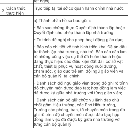
tết nghỉ).
Cách thức
Trực tiếp tại tại sở cơ quan hành chính nhà nước
2
thực hiện
a) Thành ph
ầ
n hồ sơ bao gồm:
-
Bản sao chứng thực Quyết định thành lập hoặc
Quyết định cho phép thành lập nhà trường;
-
Tờ trình đề nghị cho phép hoạt động giáo dục;
-
Báo cáo chi tiết về tình hình triển khai Đ
ề
án đầu
tư thành lập nhà trường, nhà trẻ. Báo cáo cần làm
rõ những công việc cụ thể đã hoàn thành hoặc
đang thực hiện: các điều kiện đất đai, cơ sở vật
chất, thiết bị phục vụ hoạt động nuôi dưỡng,
chăm sóc, giáo dục trẻ em; đội ngũ giáo viên và
cán bộ quản lý, tài chính;
-
Danh sách đội ngũ giáo viên trong đó ghi rõ trình
độ chuyên môn được đào tạo; hợp đồng làm việc
đã được ký giữa nhà trường với từng giáo viên;
-
Danh sách cán bộ giữ chức vụ lãnh đạo chủ
chốt gồm Hiệu trưởng, các Phó Hiệu trưởng,
Trưởng các phòng, ban, t
ổ
chuyên môn trong đó
ghi rõ trình độ chuyên môn được đào tạo; hợp
đồng làm việc đã được ký giữa nhà trường với
từng cán bộ quản lý;