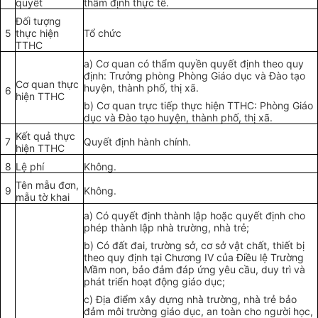
quyết
thẩm đ
ị
nh th
ự
c tế.
Đối tượng
5
thực hiện
Tổ chức
TTHC
a)
Cơ quan có thẩm quyền quyết định theo quy
định: Trưởng phòng Phòng Giáo dục và Đào tạo
Cơ quan thực
huyện, thành phố, thị xã.
6
hiện TTHC
b)
Cơ quan trực tiếp thực hiện TTHC: Phòng Giáo
dục và Đào tạo huyện, thành phố, thị xã.
Kết quả thực
7
Quyết định hành chính.
hiện TTHC
8
Lệ phí
Không.
Tên m
ẫ
u đơn,
9
Không.
m
ẫ
u tờ khai
a)
Có quyết định thành lập hoặc quyết định cho
phép thành lập nhà trường, nhà trẻ;
b)
Có đ
ấ
t đai, trường sở, cơ sở vật chất, thiết bị
theo quy định tại Chương IV của Điều lệ Trường
Mầm non, bảo đảm đáp ứng yêu c
ầ
u, duy trì và
phát tri
ể
n hoạt động giáo dục;
c)
Địa điểm xây dựng nhà trường, nhà trẻ bảo
đảm môi trường giáo dục, an toàn cho người học,