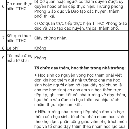
b)
Cơ quan hoặc người có thẩm quyền được ủy
Cơ quan thực
6
quyền hoặc phân cấp thực hiện: Trưởng phòng
hiện TTHC
Phòng Giáo dục và Đào tạo các huyện, thành
phố, thị xã.
c)
Cơ quan trực tiếp thực hiện TTHC: Phòng Giáo
dục và Đào tạo các huyện, thị xã, thành phố.
Kết quả thực
7
Giấy chứng nhận.
hiện TTHC
8
Lệ phí
Không.
Tên mẫu đơn,
9
Không.
mẫu tờ khai
T
ổ
chức dạy thêm, học thêm trong nhà trường:
+ Học sinh có nguyện vọng học thêm phải viết
đơn xin học thêm gửi nhà trường; cha mẹ học
sinh hoặc người giám hộ (sau đây gọi chung là
cha mẹ học sinh) có con em xin học thêm trực
tiếp ký, ghi cam kết với nhà trường về dạy thêm,
học thêm vào đơn xin học thêm và chịu trách
nhiệm thực hiện cam kết.
+ Hiệu trưởng nhà trường tiếp nhận đ
ơ
n xin học
thêm của học sinh, t
ổ
chức phân nhóm học sinh
theo học lực, phân công giáo viên phụ trách môn
học và tổ chức dạy thêm theo nhóm học lực của