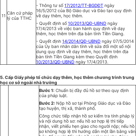
-
Thông tư số
17/2012/TT-BGDĐT
ngày
16/5/2012 của Bộ Giáo dục và Đào tạo quy định
Căn cứ pháp
11
về dạy thêm, học thêm.
lý của TTHC
-
Quyết định số
10/2013/QĐ-UBND
ngày
17/4/2013 về việc ban hành quy định về dạy
thêm, học thêm
tr
ên địa bàn tỉnh Tiền Giang.
-
Quyết định
14/2014/QĐ-UBND
ngày 07/5/2014
của Ủy ban nhân dân t
ỉ
nh về sửa đổi một số nội
dung quy định về dạy thêm, học thêm
tr
ên địa
bàn tỉnh Tiền Giang kèm theo Quyết đ
ị
nh
10/2013/QĐ-UBND
ngày 17/4/2013.
5.
Cấp Giấy phép tổ chức dạy thêm, học thêm chương trình trung
học cơ sở ngoài nhà trường
Bước 1:
Chu
ẩ
n bị đ
ầ
y đủ hồ sơ theo quy định
của pháp luật.
Bước 2:
Nộp hồ sơ tại Phòng Giáo dục và Đào
tạ
o
huyện, thị xã, thành phố.
Công chức tiếp nhận hồ sơ kiểm tra tính pháp lý
và nội dung hồ sơ: nếu hồ sơ hợp lệ thì tiếp
nhận, viết phiếu hẹn giao cho người nộp; nếu hồ
sơ không hợp lệ thì hướng dẫn một lần bằng văn