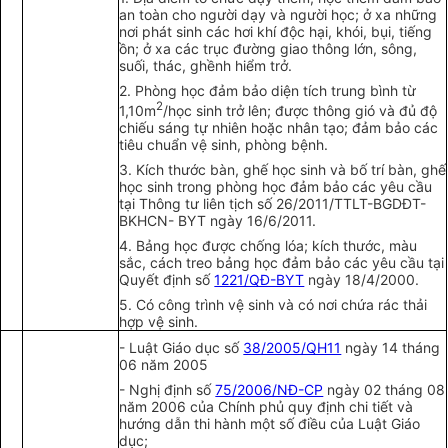
an toàn cho người dạy và người học; ở xa những
nơi phát sinh các hơi khí độc hại, khói, bụi, tiếng
ồn; ở xa các trục đường giao thông lớn, sông,
suối, thác, ghềnh hiểm trở.
2.
Phòng học đảm bảo diện tích trung bình từ
2
1
,10m
/học sinh trở lên; được thông gi
ó
và đủ độ
chi
ế
u sáng tự nhiên hoặc nhân tạo; đảm bảo các
tiêu chuẩn vệ sinh, phòng bệnh.
3.
Kích thước bàn, ghế học sinh và bố trí bàn, ghế
học sinh trong phòng học đảm bảo các yêu cầu
tại Thông tư liên tịch số 26/2011/TTLT-BGDĐT-
BKHCN- BYT ngày 16/6/2011.
4.
Bảng học được chống lóa; kích thước, màu
sắc, cách treo bảng học đảm bảo các yêu cầu tại
Quyết định số
1221/QĐ-BYT
ngày 18/4/2000.
5.
Có công trình vệ sinh và có nơi chứa rác thải
h
ợ
p vệ sinh.
-
Luật Giáo dục s
ố
38/2005/QH11
ngày 14 tháng
06 năm 2005
-
Nghị định số
75/2006/NĐ-CP
ngày 02 tháng 08
năm 2006 của Chính phủ quy định chi tiết và
hướng dẫn thi hành một số điều của Luật Giáo
dục;