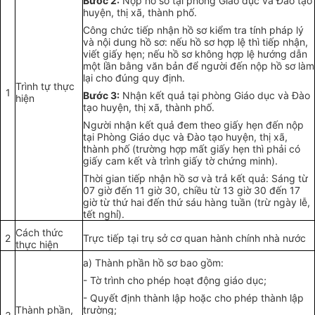
Bước 2:
Nộp hồ sơ tại phòng Giáo dục và Đào tạo
huyện, thị xã, thành phố.
Công chức tiếp nhận hồ sơ kiểm tra tính pháp lý
và nội dung hồ sơ: nếu hồ sơ hợp lệ thì tiếp nhận,
viết giấy hẹn; nếu hồ sơ không hợp lệ hướng dẫn
một lần bằng văn bản để người đến nộp hồ sơ làm
lại cho đúng quy định.
Trình tự thực
1
Bước 3:
Nhận kết quả tại phòng Giáo dục và Đào
hiện
tạo huyện, thị xã, thành phố.
Người nhận kết quả đem theo giấy hẹn đến nộp
tại Phòng Giáo dục và Đào tạo huyện, thị xã,
thành phố (trường hợp mất giấy hẹn thì phải có
giấy cam kết và trình giấy tờ chứng minh).
Thời gian tiếp nhận hồ sơ và trả kết quả: Sáng từ
07 giờ đến 11 giờ 30, chiều từ 13 giờ 30 đến 17
giờ từ thứ hai đến thứ sáu hàng tuần (trừ ngày lễ,
tết nghỉ).
Cách thức
2
Trực tiếp tại trụ sở cơ quan hành chính nhà nước
thực hiện
a)
Thành ph
ầ
n hồ sơ bao gồm:
-
Tờ trình cho phép hoạt động giáo dục;
-
Quyết định thành lập hoặc cho phép thành lập
Thành phần,
trường;