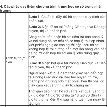
4.
C
ấ
p phép dạy thêm chương trình trung học cơ sở trong nhà
trường
Bước 1:
Chu
ẩ
n bị đ
ầ
y đủ hồ sơ theo quy định của
pháp luật.
Bước 2:
Nộp hồ sơ tại Phòng Giáo dục và Đào tạo
huyện, thị xã, thành phố.
Công chức tiếp nhận hồ sơ kiểm tra tính pháp lý
và nội dung hồ sơ: nếu hồ sơ hợp lệ thì tiếp nhận,
viết phiếu hẹn giao cho người nộp; nếu hồ sơ
không hợp lệ thì hướng dẫn một lần bằng văn bản
đ
ể
người đến nộp hồ sơ làm lại cho đúng quy
định.
Trình tự thực
1
hiện
Bước 3:
Nhận kết quả tại Phòng Giáo dục và Đào
tạo huyện, thị xã, thành phố.
Người nhận kết quả đem theo giấy hẹn đến nộp
tại Phòng Giáo dục và Đào tạo huyện, thị xã,
thành phố (trường hợp mất phiếu hẹn thì phải có
giấy cam kết và trình giấy tờ chứng minh).
Thời gian tiếp nhận hồ sơ và trả kết quả: Sáng từ
07 giờ đến 11 giờ 30 chiều từ 13 giờ 30 đến 17
giờ từ thứ hai đến thứ sáu hàng tuần (trừ ngày lễ,
tết nghỉ).