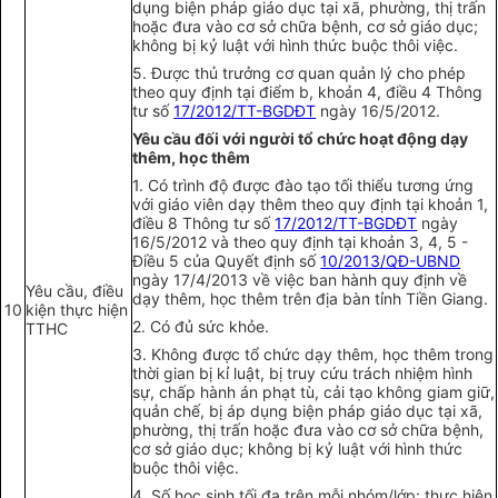
dụng biện pháp giáo dục tại xã, phường, thị trấn
hoặc đưa vào cơ sở chữa bệnh, cơ sở giáo dục;
không bị kỷ luật với hình thức buộc thôi việc.
5.
Được thủ trưởng cơ quan quản lý cho phép
theo quy định tại đi
ể
m b, khoản 4, đi
ề
u 4 Thông
tư s
ố
17/2012/TT-BGDĐT
ngày 16/5/2012.
Yêu cầu đối với người tổ chức hoạt động dạy
thêm, học thêm
1.
Có trình độ được đào tạo t
ố
i thi
ể
u tương ứng
với giáo viên dạy thêm theo quy định tại khoản 1,
điều 8 Thông tư s
ố
17/2012/TT-BGDĐT
ngày
16/5/2012 và theo quy định tại khoản 3, 4, 5 -
Điều 5 của Quyết định số
10/2013/QĐ-UBND
ngày 17/4/2013 về việc ban hành quy định về
Yêu cầu, điều
dạy thêm, học thêm trên địa bàn tỉnh Tiền Giang.
10
kiện thực hiện
2.
Có đủ sức khỏe.
TTHC
3.
Không được tổ chức dạy thêm, học thêm trong
thời gian bị kỉ luật, bị truy cứu trách nhiệm h
ì
nh
sự, chấp hành án phạt tù, cải tạo không giam giữ,
quản chế, bị áp dụng biện pháp giáo dục tại xã,
phường, thị trấn hoặc đưa vào cơ sở chữa bệnh,
cơ sở giáo dục; không bị kỷ luật với h
ì
nh thức
buộc thôi việc.
4.
Số học sinh tối đa trên mỗi nhóm/l
ớ
p: thực hiện