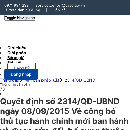
0971.654.238
service.center@caselaw.vn
Hướng dẫn sử dụng
|
Liên hệ
Toggle Navigation
Giới thiệu
Giải pháp
Bảng giá
Bài viết
Đăng ký
Đăng nhập
Trang chủ
Văn bản pháp luật
2314/QĐ-UBND
Thông tin văn bản
78
0
Quyết định số 2314/QĐ-UBND
ngày 08/09/2015 Về công bố
thủ tục hành chính mới ban hành