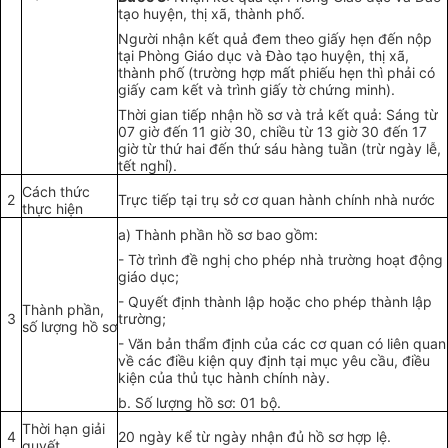
tạo huyện, thị xã, thành phố.
Người nhận kết quả đem theo giấy hẹn đến nộp
tại Phòng Giáo dục và Đào tạo huyện, thị xã,
thành phố (trường hợp mất phiếu hẹn thì phải có
giấy cam kết và trình giấy tờ chứng minh).
Thời gian tiếp nhận hồ sơ và trả kết quả: Sáng từ
07 giờ đến 11 giờ 30, chiều từ 13 giờ 30 đến 17
giờ từ thứ hai đến thứ sáu hàng tuần (trừ ngày lễ,
tết nghỉ).
Cách thức
2
Trực tiếp tại trụ sở cơ quan hành chính nhà nước
thực hiện
a) Thành phần hồ sơ bao gồm:
-
Tờ trình đề nghị cho phép nhà trường hoạt động
giáo dục;
-
Quyết định thành lập hoặc cho phép thành lập
Thành phần,
3
trường;
số lượng hồ sơ
-
Văn bản thẩm định của các cơ quan có liên quan
về các điều kiện quy định tại mục yêu cầu, điều
kiện của thủ tục hành chính này.
b. Số lượng hồ sơ: 01 bộ.
Thời hạn giải
4
20 ngày k
ể
từ ngày nhận đủ hồ sơ hợp lệ.
quyết