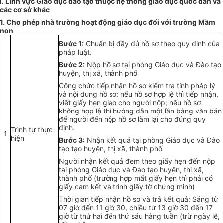
I.
Lĩnh vực Giáo dục đào tạo thuộc hệ thống giáo dục quốc dân và
các cơ sở khác
1.
Cho phép nhà trường hoạt động giáo dục đối với trường Mầm
non
Bư
ớ
c 1:
Chu
ẩ
n bị đ
ầ
y đủ h
ồ
sơ theo quy định của
pháp luật.
Bước 2:
Nộp hồ sơ tại phòng Giáo dục và Đào tạo
huyện, thị xã, thành phố
Công chức tiếp nhận hồ sơ kiểm tra tính pháp lý
và nội dung hồ sơ: nếu hồ sơ hợp lệ thì tiếp nhận,
viết giấy hẹn giao cho người nộp; nếu hồ sơ
không hợp lệ thì hướng dẫn một lần bằng văn bản
đ
ể
người đến nộp hồ sơ làm lại cho đúng quy
định.
Trình tự thực
1
hiện
Bước 3:
Nhận kết quả tại phòng Giáo dục và Đào
tạo tạo huyện, thị xã, thành phố
Người nhận kết quả đem theo giấy hẹn đến nộp
tại phòng Giáo dục và Đào tạo huyện, thị xã,
thành phố (trường hợp mất giấy hẹn thì phải có
giấy cam kết và trình giấy tờ chứng minh)
Thời gian tiếp nhận hồ sơ và trả kết quả: Sáng từ
07 giờ đến 11 giờ 30, chiều từ 13 giờ 30 đến 17
giờ từ thứ hai đến thứ sáu hàng tuần (trừ ngày lễ,