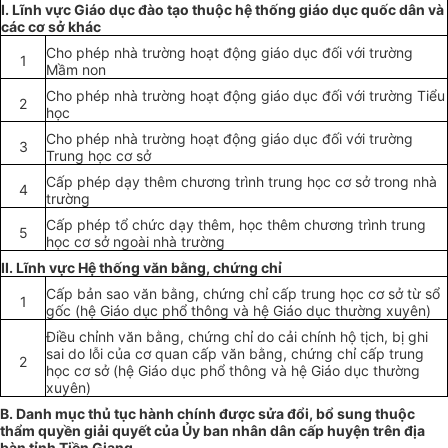
I
. Lĩnh
vực
Giáo d
ục
đào t
ạ
o thu
ộ
c h
ệ
thống giáo d
ụ
c quốc dân và
các cơ s
ở
khác
Cho phép nhà trường hoạt động giáo dục đ
ố
i với trường
1
M
ầ
m non
Cho phép nhà trường hoạt
đ
ộng giáo dục đ
ố
i với trường Ti
ể
u
2
học
Cho phép nhà trường hoạt động giáo dục đ
ố
i với trường
3
Trung học cơ sở
Cấp phép dạy thêm chương trình trung học cơ sở trong nhà
4
trường
Cấp phép tổ chức dạ
y
thêm, học thêm chương trình trung
5
học cơ sở ngoài nhà trường
II. Lĩnh vực Hệ thống văn b
ằ
ng, chứng chỉ
Cấp bản sao văn bằng, chứng ch
ỉ
cấp trung học cơ sở từ sổ
1
gốc (hệ Giáo dục phổ thông và hệ Giáo dục thường xuyên)
Đi
ề
u chỉnh văn bằng, chứng chỉ do cải chính hộ tịch, bị ghi
sai do lỗi của cơ quan c
ấ
p văn bằng, chứng chỉ cấp trung
2
học cơ sở (hệ Giáo dục ph
ổ
thông và hệ Giáo dục thường
xuyên)
B.
Danh mục thủ tục hành chính đ
ượ
c sửa đổi, bổ sung thuộc
thẩm quyền giải quyết của Ủy ban nhân dân cấp huyện trên địa
bàn tỉnh Tiền Gian
g