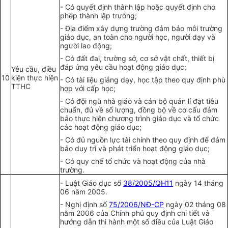
-
Có quyết định thành lập hoặc quyết định cho
phép thành lập trường;
-
Địa điểm xây dựng trường đảm bảo môi trường
giáo dục, an toàn cho người học, người dạy và
người lao động;
-
Có đất đai, trường sở, cơ sở vật chất, thiết bị
đáp ứng yêu cầu hoạt động giáo dục;
Yêu c
ầ
u, đi
ề
u
10
kiện thực hiện
-
Có tài liệu giảng dạy, học tập theo quy định phù
TTHC
hợp với cấp học;
-
Có đội ngũ nhà giáo và cán bộ quản lí đạt tiêu
chuẩn, đủ về số lượng, đồng bộ về cơ cấu đảm
bảo thực hiện chương trình giáo dục và tổ chức
các hoạt động giáo dục;
-
Có đủ nguồn lực tài chính theo quy định để đảm
bảo duy trì và phát triển hoạt động giáo dục;
-
Có quy chế tổ chức và hoạt động của nhà
trường.
-
Luật Giáo dục số
38/2005/QH11
ngày 14 tháng
06 năm 2005.
-
Nghị định số
75/2006/NĐ-CP
ngày 02 tháng 08
năm 2006 của Chính phủ quy định chi tiết và
hướng dẫn thi hành một số điều của Luật Giáo