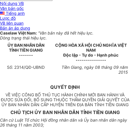
Nội dung VB
Văn bản gốc
Tiếng anh
Lược đồ
VB liên quan
Bản án áp dụng
Caselaw Việt Nam:
“Văn bản này đã hết hiệu lực.
Dòng trạng thái hiệu lực.
ỦY BAN NHÂN DÂN
CỘNG HÒA XÃ HỘI CHỦ NGHĨA VIỆT
TỈNH TI
Ề
N GIANG
NAM
-------
Độc lập - Tự do - Hạnh phúc
---------------
S
ố
:
2314
/QĐ-U
BND
Tiền Giang, ngày
08
tháng
0
9 năm
20
1
5
QUYẾT ĐỊNH
VỀ VIỆC CÔNG BỐ THỦ TỤC HÀNH CHÍNH MỚI BAN HÀNH VÀ
ĐƯỢC SỬA ĐỔI, BỔ SUNG THUỘC THẨM QUYỀN GIẢI QUYẾT CỦA
ỦY BAN NHÂN DÂN CẤP HUYỆN TRÊN ĐỊA BÀN TỈNH TIỀN GIANG
CHỦ TỊCH ỦY BAN NHÂN DÂN TỈNH TIỀN GIANG
Căn cứ Luật Tổ chức Hội đồng nhân dân và Ủy ban nhân dân ngày
26 tháng 11 năm 2003;