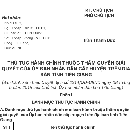
KT. CHỦ TỊCH
PHÓ CHỦ TỊCH
Nơi nhận:
-
Như Điều 3;
-
Bộ T
ư
pháp (Cục KS TTHC);
- CT, các PCT.
U
BND tỉnh;
-
Sở Tư pháp (Phòng KS.TTHC);
Trần Thanh Đức
-
C
ổ
ng TTĐT tỉnh;
- Lưu: VT, NC
.
THỦ TỤC HÀNH CHÍNH THUỘC THẨM QUYỀN GIẢI
QUYẾT CỦA ỦY BAN NHÂN DÂN CẤP HUYỆN TRÊN ĐỊA
BÀN TỈNH TIỀN GIANG
(Ban hành kèm theo Quyết định s
ố 2314
/QĐ-UBND ngày
08
tháng
9 năm 20
1
5 của Chủ tịch
Ủy
ban nhân d
â
n tỉnh Ti
ề
n Giang)
Phần I
DANH MỤC THỦ TỤC HÀNH CHÍNH
A.
Danh mục th
ủ
tục hành chính mới ban hành thuộc thẩm quyền
giải quy
ế
t của
Ủy
ban nhân dân cấp huyện trên đ
ị
a bàn tỉnh Tiền
Giang
STT
Tên thủ tục hành chính