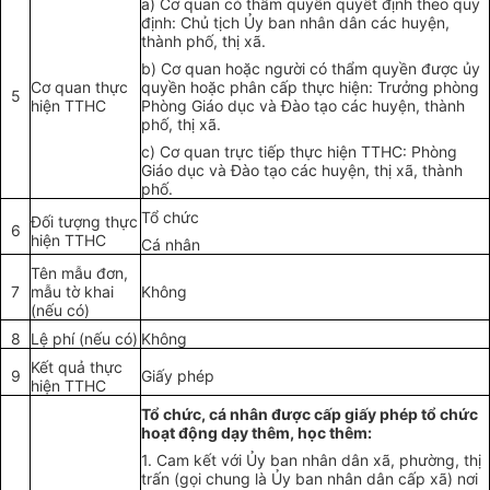
a)
Cơ quan có thẩm quyền quyết định theo quy
định: Chủ tịch Ủy ban nhân dân các huyện,
thành phố, thị xã.
b)
Cơ quan hoặc người có thẩm quyền được ủy
Cơ quan thực
quyền hoặc phân cấp thực hiện: Trưởng phòng
5
hiện TTHC
Phòng Giáo dục và Đào tạo các huyện, thành
phố, thị xã.
c)
Cơ quan trực tiếp thực hiện TTHC: Phòng
Giáo dục và Đào tạo các huyện, thị xã, thành
phố.
T
ổ
chức
Đối tượng thực
6
hiện TTHC
Cá nhân
Tên mẫu đơn,
7
mẫu tờ khai
Không
(nếu có)
8
Lệ phí (n
ế
u có)
Không
Kết quả thực
9
Giấy phép
hiện TTHC
T
ổ
chức, cá nhân được c
ấ
p gi
ấ
y phép t
ổ
chức
hoạt động dạy thêm, học thêm:
1.
Cam kết với Ủy ban nhân dân xã, phường, thị
trấn (gọi ch
u
ng là Ủy ban nhân dân cấp xã) nơi