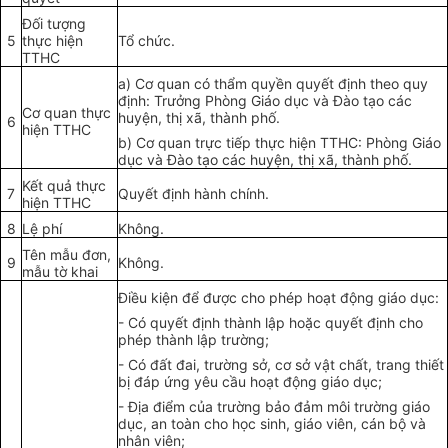
Đối tượng
5
thực hiện
Tổ chức.
TTHC
a)
Cơ quan có thẩm quyền quyết định theo quy
định: Trưởng Phòng Giáo dục và Đào tạo các
Cơ quan thực
huyện, thị xã, thành phố.
6
hiện TTHC
b)
Cơ quan trực tiếp thực hiện TTHC: Phòng Giáo
dục và Đào tạo các huyện, thị xã, thành phố.
Kết quả thực
7
Quyết định hành chính.
hiện TTHC
8
Lệ phí
Không.
Tên mẫu đơn,
9
Không.
mẫu tờ khai
Điều kiện để được cho phép hoạt động giáo dục:
-
Có quyết định thành lập hoặc quyết định cho
phép thành lập trường;
-
Có đất đai, trường sở, cơ sở vật chất, trang thiết
bị đáp ứng yêu cầu hoạt động giáo dục;
-
Địa điểm của trường bảo đảm môi trường giáo
dục, an toàn cho học sinh, giáo viên, cán bộ và
nhân viên;