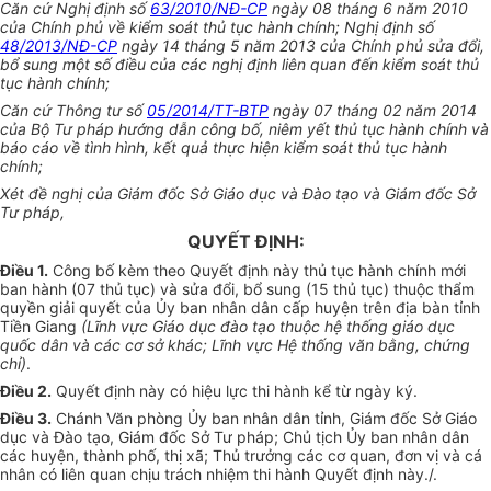
Căn cứ Nghị định số
63/2010/NĐ-CP
ngày 08 tháng 6 năm 2010
của Chính phủ về kiểm soát thủ tục hành chính; Nghị định số
48/2013/NĐ-CP
ngày 14 tháng 5 năm 2013
của
Chính phủ sửa đổi,
bổ sung một số điều của các nghị định liên quan đ
ế
n kiểm soát thủ
tục h
à
nh chính;
Căn cứ Thông tư số
05/2014/TT-BTP
ngày 07 tháng 02 năm 2014
của Bộ Tư pháp hướng dẫn công bố, niêm yết thủ tục hành chính và
báo cáo về tình hình, kết quả thực hiện ki
ể
m soát thủ tục hành
chính;
Xét đề nghị của Giám đốc Sở Giáo dục và Đào tạo và Giám đốc Sở
Tư pháp,
QUYẾT ĐỊNH:
Điều 1.
Công bố kèm theo Q
uy
ết định này thủ tục hành chính mới
ban hành (07 thủ tục) và sửa đổi, bổ sung (15 thủ tục) thuộc thẩm
quyền giải quyết của
Ủy
ban nhân dân cấp huyện trên địa bàn tỉnh
Tiền Giang
(Lĩnh vực Giáo dục đào tạo thuộc hệ thống giáo dục
quốc d
â
n và các cơ sở khác; Lĩnh vực Hệ thống văn b
ằ
ng, ch
ứ
ng
chỉ)
.
Điều 2.
Q
uyết định này có hiệu lực thi hành kể từ ngày ký.
Điều 3.
Chánh Văn phòng Ủy ban nhân dân tỉnh, Giám đốc Sở Giáo
dục và Đào tạo, Giám đốc Sở Tư pháp; Chủ tịch Ủy ban nhân dân
các huyện, thành phố, thị xã; Thủ trưởng các cơ quan, đơn vị và cá
nhân có liên quan chịu trách nhiệm thi hành
Q
u
y
ết định này./.