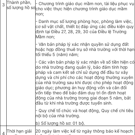
Thành phần,
-
Chương trình giáo dục m
ầ
m non, tài liệu phục vụ
3
số lượng hồ sơ
cho việc thực hiện chương trình giáo dục mầm
non;
-
Danh mục số lượng phòng học, phòng làm việc,
cơ sở vật chất, thiết bị đáp ứng các điều kiện quy
định tại Điều 27, 28, 29, 30 của Điều lệ Trường
Mầm non;
-
Văn bản pháp lý xác nhận quyền sử dụng đất
hoặc hợp đồng thuê trụ sở nhà trường với thời hạn
tối thiểu 5 (năm) năm;
-
Các văn bản pháp lý xác nhận về số tiền hiện có
do nhà trường đang quản lý, bảo đảm tính h
ợ
p
pháp và cam kết sẽ chỉ sử dụng để đầu tư xây
dựng và chi phí cho các hoạt động thường xuyên
của nhà trường sau khi được cho phép hoạt động
giáo dục; phương án huy động vốn và cân đối
vốn tiếp theo để bảo đảm duy trì
ổ
n định hoạt
động của nhà trường
tr
ong giai đoạn 5 năm, bắt
đầu từ khi nhà trường được tuy
ể
n sinh.
-
Quy chế tổ chức và hoạt động, Quy chế chi tiêu
nội bộ của nhà trường.
b) Số lượng hồ sơ: 01 bộ.
Thời hạn giải
20 ngày làm việc k
ể
từ ngày thông báo k
ế
hoạch
4