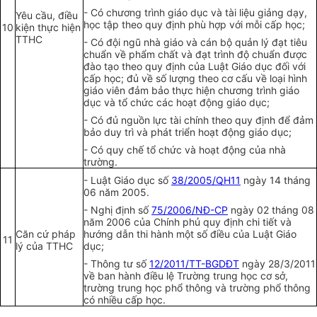
-
Có chương trình giáo dục và tài liệu giảng dạy,
Yêu cầu, điều
học tập theo quy định phù hợp với mỗi cấp học;
10
kiện thực hiện
TTHC
-
Có đội ngũ nhà giáo và cán bộ quản lý đạt tiêu
chuẩn về phẩm chất và đạt trình độ chuẩn được
đào tạo theo quy định của Luật Giáo dục đối với
cấp học; đủ về số lượng theo cơ cấu về loại hình
giáo viên đảm bảo thực hiện chương trình giáo
dục và tổ chức các hoạt động giáo dục;
-
Có đủ nguồn lực tài chính theo quy định đ
ể
đảm
bảo duy trì và phát triển hoạt động giáo dục;
-
Có quy chế tổ chức và hoạt động của nhà
trường.
-
Luật Giáo dục số
38/2005/QH11
ngày 14 tháng
06 năm 2005.
-
Nghị định số
75/2006/NĐ-CP
ngày 02 tháng 08
năm 2006 của Chính phủ quy định chi tiết và
Căn cứ pháp
hướng dẫn thi hành một số điều của Luật Giáo
11
lý của TTHC
dục;
-
Thông tư số
12/2011/TT-BGDĐT
ngày 28/3/2011
về ban hành điều lệ Trường trung học cơ sở,
trường trung học phổ thông và trường phổ thông
có nhiều cấp học.