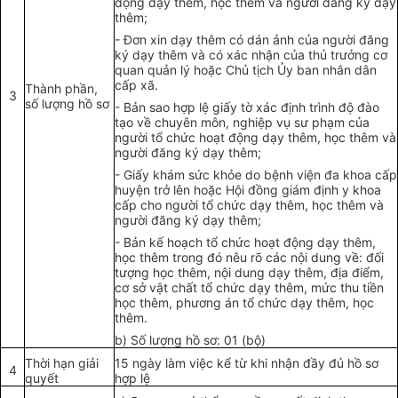
động dạy thêm, học thêm và người đăng ký dạy
thêm;
-
Đơn xin dạy thêm có dán ảnh của người đăng
ký dạy thêm và có xác nhận của thủ trưởng cơ
quan quản lý hoặc Chủ tịch Ủy ban nhân dân
cấp xã.
Thành phần,
3
số lượng hồ sơ
-
Bản sao hợp lệ giấy tờ xác đ
ị
nh trình độ đào
tạo về chuyên môn, nghiệp vụ sư phạm của
người tổ chức hoạt động dạy thêm, học thêm và
người đăng ký dạy thêm;
-
Giấy khám sức kh
ỏe
do bệnh viện đa khoa cấp
huyện trở lên hoặc Hội đồng giám định y khoa
cấp cho người tổ chức dạy thêm, học thêm và
người đăng ký dạy thêm;
-
Bản kế hoạch tổ chức hoạt động dạy thêm,
học thêm trong đó nêu rõ các nội dung về: đối
tượng học thêm, nội dung dạy thêm, địa điểm,
cơ sở vật chất tổ chức dạy thêm, mức thu tiền
học thêm, phương án tổ chức dạy thêm, học
thêm
.
b) Số lượng hồ sơ: 01 (bộ)
Th
ờ
i hạn giải
15 ngày làm việc kể từ khi nhận đầy đủ hồ sơ
4
quyết
hợp lệ