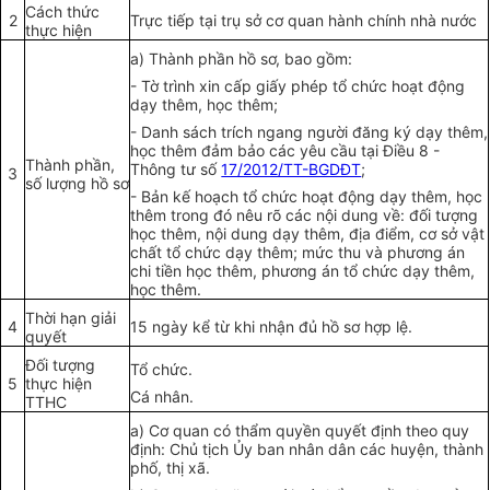
Cách thức
2
Trực tiếp tại trụ sở cơ quan hành chính nhà nước
thực hiện
a) Thành phần hồ sơ, bao gồm:
-
Tờ t
r
ình xin cấp giấy phép tổ chức hoạt động
dạy thêm, học thêm;
-
Danh sách trích ngang người đăng ký dạy thêm,
học thêm đả
m
bảo các yêu cầu tại Điều 8 -
Thành phần,
Thông tư s
ố
17/2012/TT-BGDĐT
;
3
số lượng hồ sơ
-
Bản kế hoạch tổ chức hoạt động dạy thêm, học
thêm trong đó nêu rõ các nội dung về: đối tượng
học thêm, nội dung dạy thêm, địa điểm, cơ sở vật
chất tổ chức dạy thêm; mức thu và phương án
chi tiền học thêm, phương án tổ chức dạy thêm,
học thêm.
Thời hạn giải
4
15 ngày k
ể
từ khi nhận đủ hồ sơ hợp lệ.
quyết
Đối tượng
T
ổ
chức
.
5
thực hiện
Cá nhân.
TTHC
a)
Cơ quan có thẩm quyền quyết định theo quy
định: Chủ tịch Ủy ban nhân dân các huyện, thành
phố, thị xã.