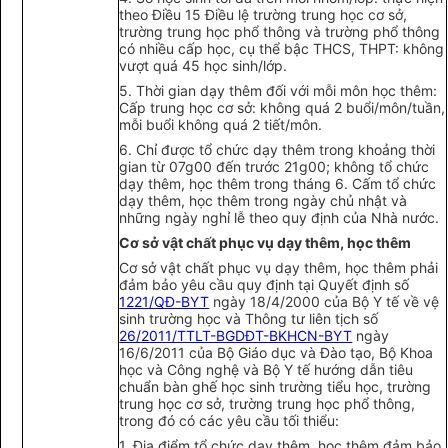
theo Điều 15 Điều lệ trường trung học cơ sở,
trường trung học phổ thông và trường phổ thông
có nhiều cấp học, cụ thể bậc THCS, THPT: không
vượt quá 45 học sinh/l
ớ
p.
5.
Thời gian dạy thêm đối với mỗi môn học thêm:
Cấp trung học cơ sở: không quá 2 buổi/môn/tuần,
mỗi buổi không quá 2 tiế
t/
môn.
6.
Chỉ được tổ chức dạy thêm trong khoảng thời
gian từ 07g00 đến trước 2
1
g
00
; không tổ chức
dạy thêm, học thêm trong tháng 6.
C
ấm tổ chức
dạy thêm, học thêm trong ngày chủ nhật và
những ngày nghỉ lễ theo quy định của Nhà nước.
Cơ sở vật chất phục vụ dạy thêm, học thêm
Cơ sở vật chất phục vụ dạy thêm, học thêm phải
đảm bảo yêu cầu quy định tại Quyết đ
ị
nh số
1221/QĐ-BYT
ngày 18/4/2000 của Bộ Y tế về vệ
sinh trường học và Thông tư liên tịch số
26/2011/TTLT-BGDĐT-BKHCN-BYT
ngày
16/6/2011 của Bộ Giáo dục và Đào tạo, Bộ Khoa
học và Công nghệ và Bộ Y tế hướng dẫn tiêu
chuẩn bàn ghế học sinh trường tiểu học, trường
trung học cơ sở, trường trung học phổ thông,
trong đó có các yêu cầu tối thiểu:
1.
Địa điểm tổ chức dạy thêm, học thêm đảm bảo