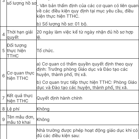
3
số lượng hồ sơ
-
Văn bản thẩm định của các cơ quan có liên quan
về các điều kiện quy định tại mục yêu cầu, điều
kiện thực hiện TTHC.
b)
Số lượng hồ sơ: 01 bộ.
Thời hạn giải
20 ngày làm việc k
ể
t
ừ
ngày nhận đủ hồ sơ hợp
4
quy
ế
t
lệ.
Đối tượng
5
thực hiện
Tổ chức.
TTHC
a)
Cơ quan có thẩm quyền quyết định theo quy
định: Trưởng phòng Giáo dục và Đào tạo các
Cơ quan thực
huyện, thành phố, thị xã.
6
hiện TTHC
b)
Cơ quan trực tiếp thực hiện TTHC: Phòng Giáo
dục và Đào tạo các huyện, thành phố, thị xã.
Kết quả thực
7
Quyết định hành chính
hiện TTHC
8
Lệ phí
Không
Tên mẫu đơn,
9
Không
mẫu tờ khai
Nhà trường được phép hoạt động giáo dục khi có
đủ các điều kiện sau: