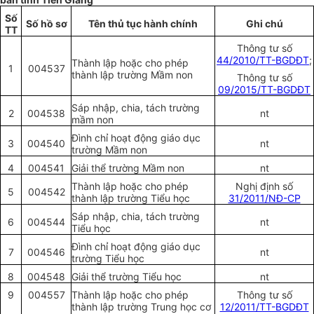
S
ố
S
ố
hồ
sơ
Tên thủ tục hành chính
Ghi chú
TT
Thông tư s
ố
44/2010/TT-BGDĐT
;
Thành lập hoặc cho phép
1
004537
thành lập trường Mầm non
Thông tư số
09/2015/TT-BGDĐT
Sáp nhập, chia, tách trường
2
004538
nt
m
ầ
m non
Đình chỉ hoạt động giáo dục
3
004540
nt
trường Mầm non
4
004541
Giải th
ể
trường M
ầ
m non
nt
Thành lập hoặc cho phép
Nghị định s
ố
5
004542
thành lập trường Tiểu học
31/2011/NĐ-CP
Sáp nhập, chia, tách trường
6
004544
nt
Tiểu học
Đình chỉ hoạt động giáo dục
7
004546
nt
trường Tiểu học
8
004548
Giải th
ể
trường Ti
ể
u học
nt
9
004557
Thành lập hoặc cho phép
Thông tư s
ố
thành lập trường Trung học
c
ơ
12/2011/TT-BGDĐT