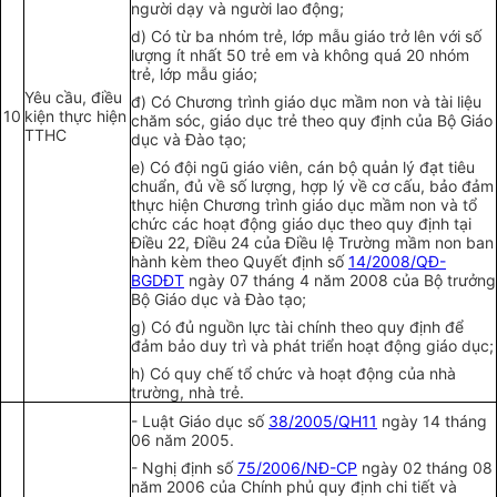
người dạy và người lao động;
d)
Có từ ba nhóm trẻ, lớp m
ẫ
u giáo trở lên với s
ố
lượng ít
nhất
50 trẻ em và không quá 20 nhóm
trẻ, lớp mẫu giáo;
Yêu cầu, điều
đ) Có Chương trình giáo dục mầm non và tài liệu
10
kiện thực hiện
chăm sóc, giáo dục trẻ theo quy định của Bộ Giáo
TTHC
dục và Đào tạo;
e) Có đội ngũ giáo viên, cán bộ quản lý đạt tiêu
chuẩn, đủ về số lượng, hợp lý về cơ cấu, bảo đảm
thực hiện Chương trình giáo dục mầm non và tổ
chức các hoạt động giáo dục theo quy định tại
Điều 22, Điều 24 của Điều lệ Trường mầm non ban
hành kèm theo Quyết định số
14/2008/QĐ-
BGDĐT
ngày 07 tháng 4 năm 2008 của Bộ trưởng
Bộ Giáo dục và Đào tạo;
g)
Có đủ nguồn lực tài chính theo quy định để
đảm bảo duy trì và phát triển hoạt động giáo dục;
h)
Có quy chế tổ chức và hoạt động của nhà
trường, nhà trẻ.
-
Luật Giáo dục s
ố
38/2005/QH11
ngày 14 tháng
06 năm 2005.
-
Nghị định số
75/2006/NĐ-CP
ngày 02 tháng 08
năm 2006 của Chính phủ quy định chi tiết và