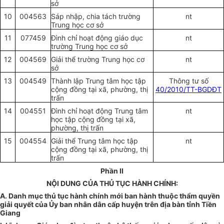
sở
10
004563
Sáp nhập, chia tách trường
nt
Trung học cơ sở
11
077459
Đình chỉ hoạt động giáo dục
nt
trường Trung học cơ sở
12
004569
Giải th
ể
trường Trung học cơ
nt
sở
13
004549
Thành lập Trung tâm học tập
Thông tư s
ố
cộng đồng tại xã, phường, thị
40/2010/TT-BGDĐT
trấn
14
004551
Đình chỉ hoạt động Trung tâm
nt
học tập cộng đồng tại xã,
phường, thị trấn
15
004554
Giải th
ể
Trung tâm học tập
nt
cộng đồng tại xã, phường, thị
trấn
Phần II
NỘI DUNG CỦA THỦ TỤC HÀNH CHÍNH:
A.
Danh mục thủ tục hành chính m
ớ
i ban hành thuộc th
ẩ
m quyền
giải quyết của Ủy ban nhân dân cấp huyện trên địa bàn tỉnh Tiền
Giang