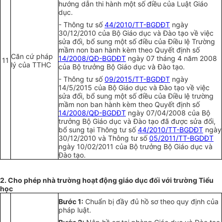
hướng dẫn thi hành một số điều của Luật Giáo
dục.
-
Thông tư số
44/2010/TT-BGDĐT
ngày
30/12/2010 của Bộ Giáo dục và Đào tạo về việc
sửa đ
ổ
i, b
ổ
sung một số điều của Điều lệ Trường
mầm non ban hành kèm theo Quyết định số
Căn cứ pháp
14/2008/QĐ-BGDĐT
ngày 07 tháng 4 năm 2008
11
lý của TTHC
của Bộ trưởng Bộ Giáo dục và Đào tạo.
-
Thông tư số
09/2015/TT-BGDĐT
ngày
14/5/2015 của Bộ Giáo dục và Đào tạo về việc
sửa đ
ổ
i, b
ổ
sung một số điều của Điều lệ trường
mầm non ban hành kèm theo Quyết định số
14/2008/QĐ-BGDĐT
ngày 07/04/2008 của Bộ
trưởng Bộ Giáo dục và Đào tạo đã được sửa đổi,
bổ sung tại Thông tư số
44/2010/TT-BGDĐT
ngày
30/12/2010 và Thông tư số
05/2011/TT-BGDĐT
ngày 10/02/2011 của Bộ trưởng Bộ Giáo dục và
Đào tạo.
2. Cho phép nhà trường hoạt động giáo dục đ
ố
i v
ớ
i trường Ti
ể
u
học
Bước 1:
Chu
ẩ
n bị đ
ầ
y đủ hồ sơ theo quy định của
pháp luật.