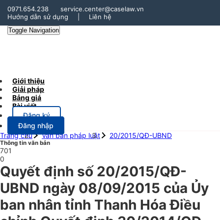
0971.654.238
service.center@caselaw.vn
Hướng dẫn sử dụng
|
Liên hệ
Toggle Navigation
Giới thiệu
Giải pháp
Bảng giá
Bài viết
Đăng ký
Đăng nhập
Trang chủ
Văn bản pháp luật
20/2015/QĐ-UBND
Thông tin văn bản
701
0
Quyết định số 20/2015/QĐ-
UBND ngày 08/09/2015 của Ủy
ban nhân tỉnh Thanh Hóa Điều