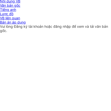
Nội dung VB
Văn bản gốc
Tiếng anh
Lược đồ
VB liên quan
Bản án áp dụng
Vui lòng
Đăng ký
tài khoản hoặc
đăng nhập
để xem và tải văn bản
gốc.