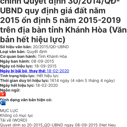
chỉnh Quyết định 30/2014/QĐ-
UBND quy định giá đất năm
2015 ổn định 5 năm 2015-2019
trên địa bàn tỉnh Khánh Hòa
(Văn
bản hết hiệu lực)
Số hiệu văn bản:
20/2015/QĐ-UBND
Loại văn bản:
Quyết định
Cơ quan ban hành:
Tỉnh Khánh Hòa
Ngày ban hành:
08-09-2015
Ngày có hiệu lực:
18-09-2015
Ngày bị bãi bỏ, thay thế:
18-02-2020
Hết hiệu lực
Tình trạng hiệu lực:
Thời gian duy trì hiệu lực:
1614 ngày
(
4 năm
5 tháng
4 ngày
)
Ngày hết hiệu lực:
18-02-2020
Ngôn ngữ:
Định dạng văn bản hiện có:
MỤC LỤC
Không có mục lục
Tải về (WORD)
Quyet dinh so 20-2015_QD-UBND ngay 08-09-2015 (Het hieu