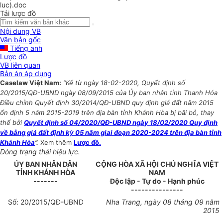
luc).doc
Tải lược đồ
Nội dung VB
Văn bản gốc
Tiếng anh
Lược đồ
VB liên quan
Bản án áp dụng
Caselaw Việt Nam:
“Kể từ ngày 18-02-2020, Quyết định số
20/2015/QĐ-UBND ngày 08/09/2015 của Ủy ban nhân tỉnh Thanh Hóa
Điều chỉnh Quyết định 30/2014/QĐ-UBND quy định giá đất năm 2015
ổn định 5 năm 2015-2019 trên địa bàn tỉnh Khánh Hòa bị bãi bỏ, thay
thế bởi
Quyết định số 04/2020/QĐ-UBND ngày 18/02/2020 Quy định
về bảng giá đất định kỳ 05 năm giai đoạn 2020-2024 trên địa bàn tỉnh
Khánh Hòa
”.
Xem thêm
Lược đồ.
Dòng trạng thái hiệu lực.
ỦY
BAN
NHÂN DÂN
CỘNG HÒA XÃ HỘI CHỦ NGHĨA VIỆT
TỈNH KHÁNH H
ÒA
NAM
-------
Độc lập - Tự do - Hạnh phúc
---------------
Số:
20
/2015/QĐ-UBND
Nha Trang, ngày
08
tháng
09
năm
2015