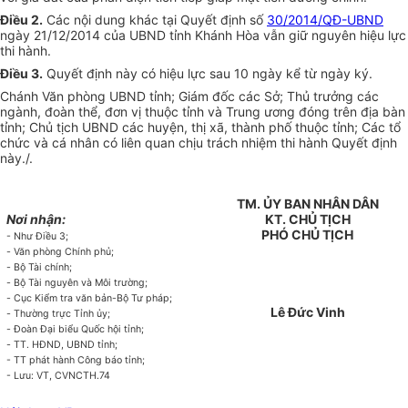
Điều 2.
Các nội dung khác tại Quyết định số
30/2014/QĐ-UBND
ngày 21/12/2014 của UBND tỉnh Khánh Hòa vẫn giữ nguyên hiệu lực
thi hành.
Điều 3.
Quyết định này có hiệu lực sau 10 ngày kể từ ngày ký.
Chánh Văn phòng UBND tỉnh; Giám đốc các Sở; Thủ trưởng các
ngành, đoàn thể, đơn vị thuộc tỉnh và Trung ương đóng trên địa bàn
tỉnh; Chủ tịch
UBND
các huyện, thị xã, thành phố thuộc tỉnh; Các tổ
chức và cá nhân có liên quan chịu trách nhiệm thi hành Quyết định
này./.
TM. ỦY BAN NHÂN DÂN
Nơi nhận:
KT. CHỦ TỊCH
PHÓ CHỦ TỊCH
- Như Điều 3;
-
Văn phòng Chính phủ;
-
Bộ Tài chính;
-
Bộ Tài nguyên và Môi trường;
-
Cục Kiểm tra văn bản-B
ộ
Tư pháp;
Lê Đức Vinh
-
Thường trực T
ỉ
nh ủy;
-
Đoàn Đại biểu Quốc hội tỉnh;
-
TT. HĐND,
UBND
tỉnh;
- TT phát hành Công báo tỉnh;
- Lưu: VT, CVNCTH.74