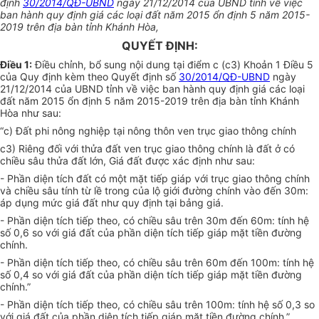
định
30/2014/QĐ-UBND
ngày 21/12/2014 của
UBND
tỉnh về việc
ban hành quy định giá các loại đất năm 2015 ổn định 5 năm 2015-
2019 trên địa bàn tỉnh Khánh Hòa,
QUYẾT ĐỊNH:
Điều 1:
Điều chỉnh, bổ sung nội dung tại điểm c (c3) Khoản 1 Điều 5
của Quy định kèm theo Quyết định số
30/2014/QĐ-UBND
ngày
21/12/2014 của UBND tỉnh về việc ban hành quy định giá các loại
đất
năm 2015 ổn định 5 năm 2015-2019 trên địa bàn tỉnh Khánh
Hòa như sau:
“c) Đất phi nông nghiệp tại nông thôn ven trục giao thông chính
c3) Riêng đối với thửa đất ven trục giao thông chính là đất ở có
chiều sâu thửa đất lớn, Giá đất được xác định như sau:
- Phần diện tích đất có một mặt tiếp giáp với trục giao thông chính
và chiều sâu tính từ lề trong của lộ giới đường chính vào đến 30m:
áp dụng mức giá đất như
quy định
tại bảng giá.
- Phần diện tích tiếp theo, có chiều sâu trên 30m đến 60m: tính hệ
số 0,6 so với giá đất của phần diện tích tiếp giáp mặt tiền đường
chính.
- Phần diện tích tiếp theo, có chiều sâu trên 60m đến 100m: tính hệ
số 0,4 so với giá đất của phần diện tích tiếp giáp mặt tiền đường
chính.”
- Phần diện tích tiếp theo, có chiều sâu trên 100m: tính hệ số 0,3 so
với giá đất của phần diện tích tiếp giáp mặt tiền đường chính.”