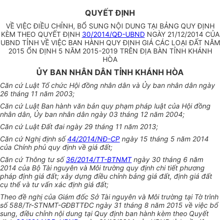
QUYẾT ĐỊNH
VỀ VIỆC ĐIỀU CHỈNH, BỔ SUNG NỘI DUNG TẠI BẢNG QUY ĐỊNH
KÈM THEO QUYẾT ĐỊNH
30/2014/QĐ-UBND
NGÀY 21/12/2014 CỦA
UBND TỈNH VỀ VIỆC BAN HÀNH QUY ĐỊNH GIÁ CÁC LOẠI ĐẤT NĂM
2015 ỔN ĐỊNH 5 NĂM 2015-2019 TRÊN ĐỊA BÀN TỈNH KHÁNH
HÒA
ỦY BAN NHÂN DÂN TỈNH KHÁNH HÒA
Căn cứ Luật Tổ chức Hội đồng nhân dân và
Ủy ban
nhân dân ngày
26 tháng 11 năm 2003;
Căn cứ Luật Ban hành văn bản quy phạm pháp luật của Hội đồng
nhân dân,
Ủy ban
nhân dân ngày 03 tháng 12 năm 2004;
Căn cứ Luật Đất đai ngày 29 tháng 11 năm 2013;
Căn cứ Nghị định số
44/2014/NĐ-CP
ngày 15 tháng 5 năm 2014
của Chính phủ quy định về giá đất;
Căn cứ Thông tư số
36/2014/TT-BTNMT
ngày 30 tháng 6 năm
2014 của Bộ Tài nguyên và Môi trường quy định chi tiết phương
pháp định giá
đất
;
xây dựng
điều chỉnh bảng giá đất, định giá đất
cụ thể và tư vấn xác định giá
đất
;
Theo đề nghị của Giám đốc Sở Tài nguyên và Môi tr
ườ
ng tại Tờ trình
số 588/Tr-STNMT-GĐBTTĐC ngày 31 tháng 8 năm 2015 về việc bổ
sung, điều chỉnh nội dung tại Quy định ban hành kèm theo Quyết