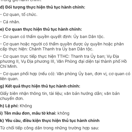
đ) Đối tượng thực hiện thủ tục hành chính:
-
Cơ quan, t
ổ
chức.
-
Cá nhân.
e)
Cơ quan thực hiện thủ tục hành chính:
-
Cơ quan có th
ẩ
m quy
ề
n quy
ế
t định:
Ủ
y ban Dân tộc.
-
Cơ quan hoặc người có th
ẩ
m quyền được ủy quy
ề
n hoặc phân
c
ấ
p thực hiện: Chánh Thanh tra
Ủ
y ban Dân tộc.
-
Cơ quan trực tiếp thực hiện TTHC: Thanh tra
Ủ
y ban; Vụ Địa
phương II, Vụ Địa phương III, Văn Phòn
g
đại diện tại thành ph
ố
H
ồ
Chí Minh.
-
Cơ quan ph
ố
i h
ợ
p (n
ế
u có): Văn phòng
Ủ
y ban, đơn vị, cơ quan có
liên quan.
g)
K
ế
t quả thực hiện thủ tục hành chính:
Giấy biên nhận thôn
g
tin, tài liệu; văn bản hướng dẫn; văn bản
chuy
ể
n đơn.
h)
Lệ phí:
Không
i)
Tên mẫu đơn, mẫu t
ờ
khai:
khôn
g
k) Yêu cầu, điều kiện thực hiện thủ tục hành chính
Từ ch
ố
i ti
ế
p côn
g
dân trong nh
ữ
ng trườn
g
h
ợ
p sau: