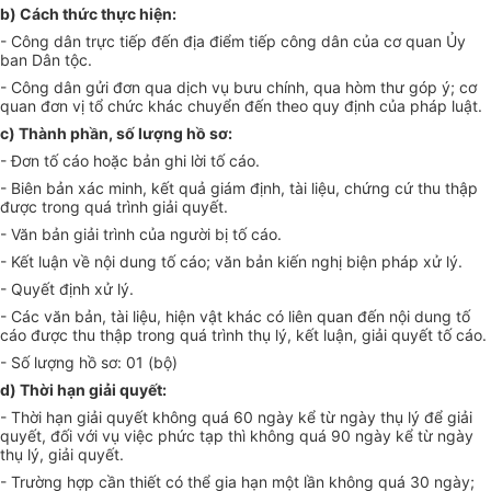
b)
Cách thức th
ự
c hiện:
-
Công dân trực tiếp đến địa điểm tiếp công dân của cơ quan
Ủ
y
ban Dân tộc.
-
Côn
g
dân gửi đơn qua dịch vụ bưu chính, qua hòm thư
gó
p ý; c
ơ
quan đơn vị t
ổ
chức khác chuyển đến theo quy định của pháp luật.
c)
Thành phần, số lượng hồ sơ:
-
Đơn tố cáo hoặc bản ghi lời tố cáo.
-
Biên bản xác minh, kết quả giám định, tài liệu, chứng c
ứ
thu thập
được trong quá trình giải quyết.
-
Văn bản giải trình của n
g
ười bị tố cáo.
-
K
ế
t luận về nội dung tố cáo; văn bản kiến nghị biện pháp xử lý.
- Q
uyết định xử lý.
-
Các văn bản, tài liệu, hiện vật khác có liên quan đến nội dung tố
cáo được thu thập tron
g
quá trình thụ lý, k
ế
t luận, gi
ả
i quyết tố cáo.
-
Số lượng hồ sơ: 01 (bộ)
d)
Th
ờ
i hạn giải qu
y
ết:
-
Thời hạn giải quyết không quá 60 ngày k
ể
từ ngày thụ lý đ
ể
giải
quyết, đối với vụ việc phức tạp thì không quá 90 ngày k
ể
từ ngày
thụ lý, giải quyết.
-
Trường hợp cần thiết có th
ể gi
a hạn một lần không quá 30 n
g
ày;