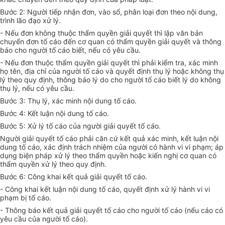
Bước 2: Người tiếp nhận đơn, vào s
ổ
, phân loại đơn theo nội dung,
trình lão đạo xử lý.
-
N
ế
u đơn không thuộc th
ẩ
m quyền giải quyết thì lập văn bản
chuy
ể
n đơn t
ố
cáo đến cơ quan có thẩm quyền giải quyết và thông
báo cho người tố cáo biết, n
ế
u có yêu c
ầ
u.
-
N
ế
u đơn thuộc th
ẩ
m quyền giải quyết thì phải ki
ể
m tra, xác minh
họ tên, địa chỉ của người t
ố
cáo và quyết định thụ lý hoặc không thụ
lý theo quy định, thông báo lý do cho người tố cáo biết lý do không
thụ lý, nếu có yêu cầu.
Bước 3: Thụ lý, xác minh nội dung tố cáo.
Bước 4: K
ế
t luận nội dung tố cáo.
Bước 5: Xử lý tố cáo của người giải quyết tố cáo.
Người giải quyết tố cáo phải căn cứ kết quả xác minh, kết luận nội
dung tố cáo, xác định trách nhiệm của người có hành vi vi phạm; áp
dụng biện pháp xử lý theo th
ẩ
m quy
ề
n hoặc kiến n
g
hị cơ quan có
thẩm quyền xử lý theo quy định.
Bước 6: Công khai kết quả giải quyết tố cáo.
-
Côn
g
khai kết luận nội dung tố cáo, quyết định x
ử
lý hành vi vi
phạm bị tố cáo.
-
Thông báo kết quả giải quyết tố cáo cho n
g
ười tố cáo (nếu cáo có
yêu cầu của người tố cáo).