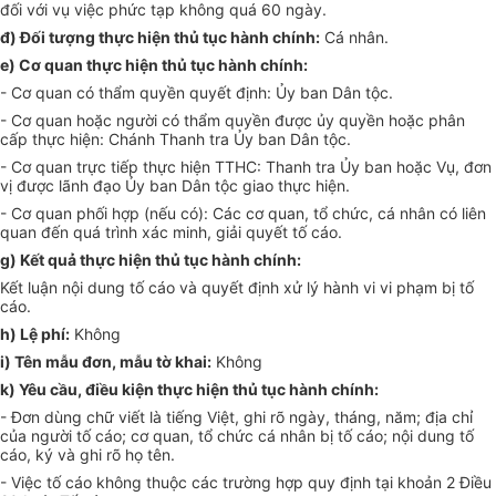
đối với vụ việc phức tạp không quá 60 ngày.
đ) Đối tượng thực hiện thủ tục hành chính:
Cá nhân.
e)
Cơ quan thực hiện thủ tục hành chính:
-
Cơ quan có thẩm quyền quyết định: Ủy ban Dân tộc.
-
Cơ quan hoặc n
g
ười có thẩm quyền được ủy quy
ề
n hoặc phân
c
ấ
p thực hiện: Chánh Thanh tra
Ủ
y ban Dân tộc.
-
Cơ quan trực tiếp thực hiện TTHC: Thanh tra
Ủ
y ban hoặc Vụ, đơn
vị được l
ã
nh đạo
Ủ
y ban Dân tộc giao thực hiện.
-
Cơ quan phối hợp (nếu có): Các cơ quan, t
ổ
chức, cá nhân có liên
quan đến quá trình xác minh, giải quyết tố cáo.
g)
Kết quả thực hiện thủ tục hành chính:
K
ế
t luận nội dung tố cáo và quy
ế
t định xử lý hành vi vi phạm bị tố
cáo.
h)
Lệ phí:
Khôn
g
i)
Tên mẫu đ
ơ
n, mẫu tờ khai:
Không
k)
Yêu cầu, điều kiện thực hiện thủ tục hành chính:
-
Đơn dùng chữ viết là ti
ế
ng Việt, ghi rõ ngày, tháng, năm; địa chỉ
của người tố cáo; cơ quan, t
ổ
chức cá nhân bị tố cáo; nội dung tố
cáo, ký và ghi rõ họ tên.
-
Việc tố cáo không thuộc các trường hợp quy định tại khoản 2 Điều