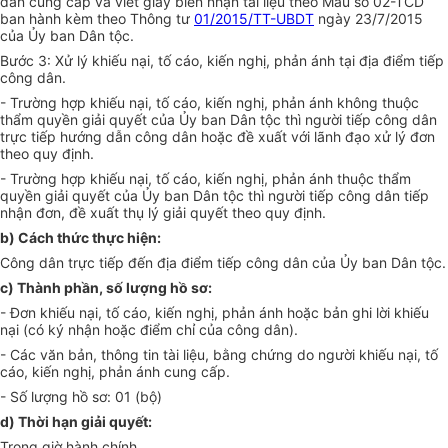
dân cung c
ấ
p và vi
ế
t
gi
ấy biên nhận tài liệu theo M
ẫ
u số 02-TCD
ban hành kèm theo Thông tư
01/2015/TT-UBDT
ngày 23/7/2015
của Ủy ban Dân tộc.
Bước 3: Xử lý khiếu nại, tố cáo, kiến nghị, phản ánh tại địa điểm tiếp
công dân.
-
Trường hợp khiếu nại, tố cáo, ki
ế
n nghị, phản ánh không thuộc
th
ẩ
m quyền gi
ả
i quyết của
Ủ
y ban Dân tộc thì người ti
ế
p công dân
trực ti
ế
p hướng dẫn công dân hoặc đề xuất với lãnh đạo xử lý đơn
theo quy định.
-
Trường hợp khiếu nại, tố cáo, kiến nghị, phản ánh thuộc th
ẩ
m
quy
ề
n gi
ả
i quyết của Ủy ban Dân tộc thì người tiếp công dân tiếp
nhận đơn, đề xuất thụ lý giải quyết theo quy định.
b)
Cách thức thực hiện:
Công dân trực ti
ế
p đ
ế
n địa điểm ti
ế
p công dân c
ủ
a
Ủ
y ban Dân tộc.
c)
Thành phần, số lượng hồ sơ:
-
Đơn khiếu nại, tố cáo, kiến nghị, phản ánh hoặc bản ghi lời khi
ế
u
nại (có ký nhận hoặc điểm chỉ của côn
g
dân).
-
Các văn bản, thông tin tài liệu, bằng chứng do người khiếu nại, tố
cáo, kiến nghị, ph
ả
n ánh cung c
ấ
p.
-
Số lượng hồ sơ: 01 (bộ)
d)
Th
ờ
i hạn giải quyết:
Trong giờ hành chính.