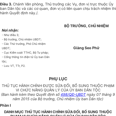
Điều 3.
Chánh Văn phòng, Thủ trưởng các Vụ, đơn vị trực thuộc Ủy
ban Dân tộc và các cơ quan, đơn vị có liên quan chịu trách nhiệm thi
hành Quyết định này./
.
BỘ TRƯỞNG, CHỦ NHIỆM
Nơi nhận:
-
Như điều 3;
-
Bộ trưởng, Chủ nhiệm
U
BDT;
-
Các Thứ trư
ở
ng, Phó Chủ nhiệm
Giàng Seo Phử
U
BDT;
-
Cục Kiểm soát TTHC, Bộ Tư pháp;
-
Cổng thông tin điện tử Ủy ban Dân
tộc;
-
Lưu: VT, TTr, P2.
PHỤ LỤC
THỦ TỤC HÀNH CHÍNH ĐƯỢC SỬA ĐỔI, BỔ SUNG THUỘC PHẠM
VI CHỨC NĂNG QUẢN LÝ CỦA ỦY BAN DÂN TỘC
(Ban hành kèm theo Quyết định số
498/QĐ-UBDT
ngày 07 tháng 9
năm 2015 của Bộ trưởng, Chủ nhiệm Ủy ban Dân tộc)
Phần I
DANH MỤC THỦ TỤC HÀNH CHÍNH SỬA ĐỔI, BỔ SUNG THUỘC