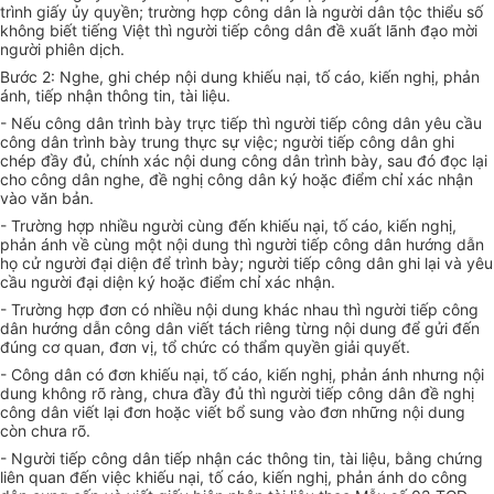
trình gi
ấ
y ủy quy
ề
n; trường hợp công dân là người dân tộc thi
ể
u số
không bi
ế
t tiếng Việt thì người tiếp công dân đề x
uấ
t lãnh đạo mời
người phiên dịch.
Bước 2: Nghe, ghi chép nội dung khiếu nại, tố cáo, kiến nghị, phản
ánh, ti
ế
p nhận thôn
g
tin, tài liệu.
-
Nếu công dân trình bày trực tiếp thì người tiếp công dân yêu cầu
công dân trình bày trung thực sự việc; người tiếp công dân ghi
chép đ
ầ
y đủ, chính xác nội dung công dân trình bày, sau đó đọc lại
cho công dân nghe, đ
ề
nghị công dân ký hoặc điểm ch
ỉ
xác nhận
vào văn b
ả
n.
-
Trường hợp nhiều người cùng đến khiếu nại, tố cáo, ki
ế
n nghị,
phản ánh về cùng một nội dung thì người tiếp côn
g
dân hướng dẫn
họ c
ử
người đại diện đ
ể
trình bày; người tiếp công dân ghi lại và yêu
c
ầ
u người đại diện ký hoặc điểm ch
ỉ
xác nhận.
-
Trường hợp đơn có nhi
ề
u nội dun
g
khác nhau thì n
g
ười ti
ế
p công
dân hướng dẫn công dân vi
ế
t tách riêng từng nội dung đ
ể
g
ử
i đ
ế
n
đúng cơ quan, đơn vị, t
ổ
chức có th
ẩ
m quyền giải quyết.
-
Công dân có đơn khi
ế
u nại, tố cáo, kiến nghị, phản ánh nhưng nội
dung khôn
g
r
õ
ràn
g
, chưa đ
ầ
y đ
ủ
thì người ti
ế
p công dân đ
ề
nghị
côn
g
dân viết lại đơn hoặc viết b
ổ
sun
g
vào đơn nh
ữ
n
g
nội dung
còn chưa rõ.
-
Người ti
ế
p công dân ti
ế
p nhận các thông tin, tài liệu, b
ằ
n
g
chứng
liên quan đến việc khi
ế
u nại, t
ố
cáo, ki
ế
n nghị, phản ánh do công