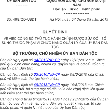
ỦY BAN DÂN TỘC
CỘNG HÒA XÃ HỘI CHỦ NGHĨA VIỆT
-------
NAM
Độc lập - Tự do - Hạnh phúc
---------------
Số:
498
/QĐ-
U
BDT
Hà Nội, ngày
07
tháng
09
năm
2015
QUYẾT ĐỊNH
VỀ VIỆC CÔNG BỐ THỦ TỤC HÀNH CHÍNH ĐƯỢC SỬA ĐỔI, BỔ
SUNG THUỘC PHẠM VI CHỨC NĂNG QUẢN LÝ CỦA ỦY BAN DÂN
TỘC
BỘ TRƯỞNG, CHỦ NHIỆM ỦY BAN DÂN TỘC
Căn cứ Nghị định số
84/2012/NĐ-CP
ngà
y
12/10/2012 của Chính
phủ quy định chức năng, nhiệm vụ, quyền hạn và cơ cấu tổ chức
của Ủy ban Dân tộc;
Căn cứ Nghị định số
63/2010/NĐ-CP
ngày 08/6/2010 của Chính
phủ về kiểm soát thủ tục hành chính;
Căn cứ Nghị định số
48/2013/NĐ-CP
ngày 14/5/2013 của Chính
phủ về sửa đổi, bổ sung một số điều của các Nghị định liên quan
đến kiểm soát thủ tục hành chính;
Căn cứ Thông tư số 01/2015/TT-
U
BDT ngày 23/7/2015 của Ủy ban
Dân tộc quy định về tiếp công dân, giải quyết khiếu nại, tố cáo
thuộc phạm vi quản lý nhà nước của Ủy ban Dân tộc;