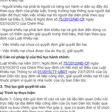
mình khiếu nại.
-
Người khiếu nại ph
ả
i là người có năn
g
lực hành vi dân sự đầy đủ
theo quy định của pháp luật; tron
g
trường hợp thông qua người đại
diện đ
ể
thực hiện việc khiếu nại thì người đại diện phải theo quy
định tại Điều 5, Điều 6 Nghị định số
75/2012/NĐ-CP
ngày
03/10/2012 của Chính Phủ.
-
Người khiếu nại phải làm đơn khiếu nại và gửi đơn đ
ế
n đúng cơ
quan có thẩm quyền giải quyết trong thời hiệu, thời hạn theo quy
định của Luật Khiếu nại.
-
Việc khiếu nại chưa có quyết định giải quyết lần hai.
-
Việc khiếu nại chưa được tòa án thụ lý, giải quyết
.
l
) Căn cứ pháp lý của thủ tục hành chính:
Luật Khiếu nại năm 2011; Nghị định số
75/2012/NĐ-CP
ngày
03/10/2012 của Chính Ph
ủ
quy định chi tiết một số điều của Luật
Khiếu nại; Thông tư số
01/2015/TT-UBDT
ngày 23/7/2015 của Ủy
ban Dân tộc quy định về tiếp công dân, giải quyết khiếu nại tố cáo
thuộc phạm vi quản lý nhà nước của Ủy ban Dân tộc.
3.
Thủ tục giải quyết tố cáo
a)
Trình tự thực hiện:
Bước 1: Công dân gửi đơn tố cáo và các tài liệu liên quan (nếu có)
trực tiếp tại địa điểm tiếp công dân của
Ủ
y ban Dân tộc hoặc qua
dịch vụ bưu chính, qua hòm thư góp ý, qua cơ quan đơn vị t
ổ
chức
khác chuy
ể
n đến theo quy định của pháp luật.