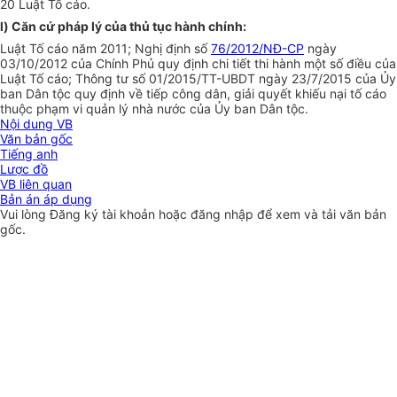
20 Luật Tố cáo.
l)
Căn cứ pháp lý của thủ tục hành chính:
Luật Tố cáo năm 2011; Nghị định số
76/2012/NĐ-CP
ngày
03/10/2012 của Chính Phủ quy định chi tiết thi hành một s
ố
điều của
Luật Tố cáo; Thông tư s
ố 01
/2015/TT-
U
BDT ngày 23/7/2015 của Ủy
ban Dân tộc quy định về tiếp công dân, giải quyết khiếu nại tố cáo
thuộc phạm vi quản lý nhà nước của
Ủ
y ban Dân tộc.
Nội dung VB
Văn bản gốc
Tiếng anh
Lược đồ
VB liên quan
Bản án áp dụng
Vui lòng
Đăng ký
tài khoản hoặc
đăng nhập
để xem và tải văn bản
gốc.