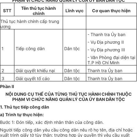
PHẠM VI CHỨC NĂNG QUẢN LÝ CỦA ỦY BAN DÂN TỘC
Tên thủ t
ụ
c hành
STT
Lĩnh vực
Cơ quan thực hiện
chính
Thủ tục hành chính c
ấ
p trung
ươn
g
-
Thanh tra
Ủ
y ban
-
Vụ Địa phương II
1
Ti
ếp
công dân
Dân tộc
-
Vụ Địa phương III
-
Văn Phòng đại diện tại
T.
P
Hồ Chí Minh
2
Giải quy
ế
t khi
ế
u nại
Dân t
ộ
c
Thanh tra
Ủ
y ban
3
Giải quy
ế
t t
ố
cáo
Dân tộc
Thanh tra
Ủ
y ban
Phần II
NỘI DUNG CỤ THỂ CỦA TỪNG THỦ TỤC HÀNH CHÍNH THUỘC
PHẠM VI CHỨC NĂNG QUẢN LÝ CỦA ỦY BAN DÂN TỘC
1.
Thủ tục tiếp công dân
a)
Trình tự thực hiện:
Bước 1: Đón tiếp, xác định nhân thân của công dân.
Người tiếp công dân yêu cầu công dân nêu rõ họ tên, địa chỉ hoặc
xu
ấ
t trình giấy tờ tùy thân; trường h
ợ
p ủy quyền thì yêu cầu xuất