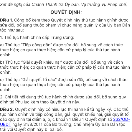
Xét đề nghị của Chánh Thanh tra Ủy ban, Vụ trưởng Vụ Pháp chế,
QUYẾT ĐỊNH:
Điều 1.
Công bố kèm theo Quyết định này thủ tục hành chính được
sửa đổi, bổ sung thuộc phạm vi chức năng quản lý của Ủy ban Dân
tộc như sau:
1.
Thủ tục hành chính cấp Trung ương:
a)
Thủ tục
“
Tiếp công dân
”
được sửa đổi, bổ sung về cách thức
thực hiện; cơ quan thực hiện; căn cứ pháp lý của thủ tục hành
chính.
b)
Thủ tục
“
Giải quyết khiếu nại
”
được sửa đ
ổ
i, bổ sung về cách
thức thực hiện; cơ quan thực hiện; căn cứ pháp lý của thủ tục hành
chính.
c)
Thủ tục
“
Giải quyết tố cáo
”
được sửa đổi, bổ sung về cách thức
thực hiện; cơ quan thực hiện; căn cứ pháp lý của thủ tục hành
chính.
2.
Chi tiết nội dung thủ tục hành chính được sửa đổi, bổ sung quy
định tại Phụ lục kèm theo Quyết định này.
Điều 2.
Quyết định này có hiệu lực thi hành kể từ ngày ký. Các thủ
tục hành chính về tiếp công dân, giải quyết khiếu nại, giải quyết tố
cáo quy định tại điểm a, b, c khoản 1 Điều 1 Quyết định số
262/QĐ-
UBDT
ngày 31/8/2011 của Bộ trưởng, Chủ nhiệm Ủy ban Dân tộc
trái với Quyết định này bị bãi bỏ.