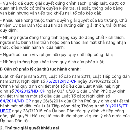
-
Vụ việc đã được giải quyết đún
g
chính sách, pháp luật, được cơ
quan nhà nước có thẩm quyền kiểm tra, rà soát, thông báo bằng
văn bản nhưng vẫn ti
ế
p tục khiếu nại, tố cáo kéo dài;
-
Khiếu nại không thuộc thẩm quyền gi
ả
i quyết của Bộ trư
ở
ng
,
Ch
ủ
nhiệm Ủy ban Dân tộc sau khi đ
ã
hướng dẫn, gi
ả
i thích, tr
ả
lời theo
quy định;
-
Nh
ữ
ng người đang trong tình trạng say do dùng chất kích thích,
người mắc bệnh tâm thần hoặc bệnh khác làm mất kh
ả
năng nhận
thức, điều khi
ể
n hành vi của mình;
-
Người có hành vi vi phạm nội quy, quy chế ti
ế
p công dân;
-
Nh
ữ
n
g
trường hợp khác theo quy định của pháp luật;
l
) Căn cứ pháp lý của thủ tục hành chính:
Luật Khiếu nại năm 2011; Luật Tố cáo năm 2011; Luật Tiếp công dân
năm 2013; Nghị định số
75/2012/NĐ-CP
ngày 03/10/2012 của
Chính Ph
ủ
quy định chi tiết một số điều của Luật Khiếu nại; Nghị
định số
76/2012/NĐ-CP
ngày 03/10/2012 của Chính Phủ quy định
chi tiết thi hành một số điều của Luật Tố cáo; Nghị định số
64/2014/NĐ-CP
ngày 26/6/2014 của Chính Phủ quy định chi tiết thi
hành một số điều c
ủ
a Luật Tiếp côn
g
dân; Thông tư s
ố
01/2015/TT-
UBDT
ngày 23/7/2015 c
ủ
a
Ủ
y ban Dân tộc quy định về tiếp công
dân, giải quyết khi
ế
u nại tố cáo thuộc phạm vi quản lý nhà nước c
ủ
a
Ủ
y ban Dân tộc.
2.
Thủ tục giải quyết khiếu nại