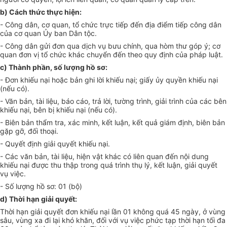
b)
Cách thức thực hiện:
-
Công dân, cơ quan, t
ổ
chức trực ti
ế
p đ
ế
n địa điểm tiếp công dân
c
ủ
a cơ quan
Ủ
y ban Dân tộc.
-
Công dân gửi đơn qua dịch vụ bưu chính, qua hòm thư góp ý; cơ
quan đơn vị t
ổ
chức khác chuy
ể
n đ
ế
n theo quy định của pháp luật.
c)
Thành phần, số lượng hồ sơ:
-
Đơn khiếu nại hoặc b
ả
n ghi lời khiếu nại; gi
ấ
y
ủ
y quy
ề
n khiếu nại
(nếu có).
-
Văn bản, tài liệu, báo cáo, trả lời, tườn
g
trình, giải trình của các bên
khiếu nại, bên bị khiếu nại (n
ế
u có).
-
Biên bản th
ẩ
m tra, xác minh, kết luận, k
ế
t quả
g
iám định, biên bản
gặp g
ỡ
, đối thoại.
-
Quyết định giải quyết khiếu nại.
-
Các văn bản, tài liệu, hiện vật khác có liên quan đến nội dung
khiếu nại được thu thập trong quá trình thụ lý, kết luận, giải quyết
vụ việc.
-
Số lượng hồ sơ: 01 (bộ)
d)
Th
ờ
i hạn giải quyết:
Thời hạn giải quyết đơn khiếu nại lần 01 không quá 45 ngày, ở vùng
sâu, vùng xa đi lại khó khăn, đối với vụ việc phức tạp thời hạn tối đa