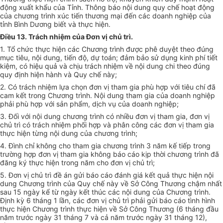
động xuất khẩu của Tỉnh. Thông báo nội
d
ung quy chế hoạt động
của chương trình xúc tiến thương mại đến các doanh nghiệp của
tỉnh Bình Dương biết và thực hiện.
Điều 13. Trách nhiệm của Đơn vị chủ trì.
1.
Tổ chức thực hiện các Chương trình được phê duyệt theo đúng
mục tiêu, nội dung, tiến độ, dự toán; đảm bảo sử dụng kinh phí tiết
kiệm, có hiệu quả và chịu trách nhiệm về nội dung chi theo đúng
quy định hiện hành và Quy chế này;
2.
Có trách nhiệm lựa chọn đơn vị tham gia phù hợp với tiêu chí đã
cam kết trong Chương trình. Nội dung tham g
i
a của doanh nghiệp
phải phù hợp với sản phẩm, dịch vụ của doanh nghiệp;
3.
Đối với nội dung chương trình có nhiều đơn vị tham gia, đơn vị
chủ trì có trách nhiệm phối hợp và phân công các đơn vị tham gia
thực h
i
ện từng nội dung của chương trình;
4.
Đình chỉ không cho tham gia chương trình 3 năm kế tiếp trong
trường h
ợ
p đơn vị tham gia không báo cáo kịp thời chương trình đã
đăng ký thực hiện trong năm cho đơn vị chủ trì;
5.
Đơn vị chủ trì đề án gửi báo cáo đánh giá kết quả thực hiện nội
dung Chương trình của Quy chế này về Sở Công Thương chậm nhất
sau 15 ngày kể từ ngày kết thúc các nội dung của Chương trình.
Định kỳ 6 tháng 1 lần, các đơn vị chủ trì phải gửi báo cáo tình hình
thực hiện Chương trình thực hiện v
ề
Sở Công Thương (6 tháng đầu
năm trước ngày 31 tháng 7 và cả năm trước ngày 31 tháng 12),