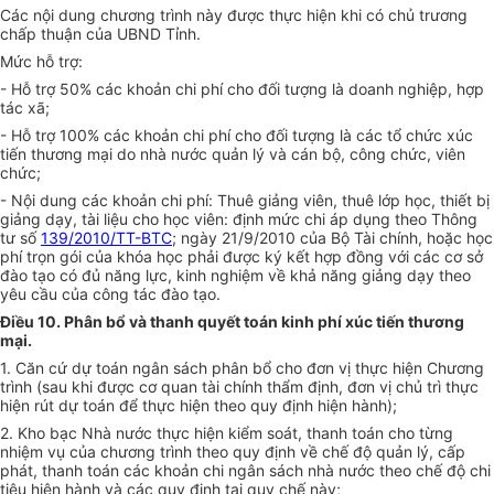
Các nội dung chương trình này được thực hiện khi có chủ trương
chấp thuận của UBND T
ỉ
nh.
Mức hỗ trợ:
-
Hỗ trợ 50% các khoản chi phí cho đối tượng là doanh nghiệp, hợp
tác xã;
-
Hỗ trợ 100% các khoản chi phí cho đối tượng là các tổ chức xúc
tiến thương mại do nhà nước quản lý và cán bộ, công chức, viên
chức;
-
Nội dung các khoản chi phí: Thuê giảng viên, thuê lớp học, thiết b
ị
giảng dạy, tài liệu cho học viên: định mức chi áp dụng theo Thông
tư s
ố
139/2010/TT-BTC
; ngày 21/9/2010 của Bộ Tài chính, hoặc học
phí trọn gói của khóa học phải được ký kết hợp đồng với các cơ sở
đào tạo có đủ năng lực, kinh nghiệm v
ề
khả năng giảng dạy theo
yêu cầu của công tác đào tạo.
Điều 10. Phân bổ và thanh quyết toán kinh phí xúc tiến thương
mại.
1.
Căn cứ dự toán ngân sách phân bổ cho đơn vị thực hiện Chương
trình (sau khi được cơ quan tài chính thẩm định, đơn vị chủ trì thực
hiện rút dự toán để thực hiện theo quy định hiện hành);
2.
Kho bạc Nhà nước thực hiện kiểm soát, thanh toán cho từng
nhiệm vụ của chương trình theo quy định về chế độ quản lý, cấp
phát, thanh toán các khoản chi ngân sách nhà nước theo chế độ chi
tiêu hiện hành và các quy định tại quy chế này;