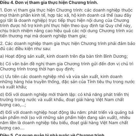
Điều 4. Đơn vị tham gia thực hiện Chương trình.
1.
Đơn vị tham gia thực hiện Chương trình: các doanh nghiệp thuộc
mọi thành phần kinh tế, h
ợ
p tác xã, hộ kinh doanh cá thể (sau đây
gọi tắt là doanh nghiệp) trực tiếp thực hiện nội dung của Chương
trình được hỗ trợ kinh phí thực hiện theo quy định tại Quy chế này,
chịu trách nhiệm nâng cao hiệu quả các nội dung Chương trình xúc
tiến thương mại mà doanh nghiệp tham gia;
2.
Các doanh nghiệp tham gia thực hiện Chương trình phải đảm bảo
đủ các điều kiện như sau:
a)
Hoạt động sản xuất, kinh doanh trên địa bàn tỉnh Bình Dương;
b)
Có văn bản đề nghị tham gia Chương trình gửi đến đơn vị chủ trì
Chư
ơ
ng trình trong thời hạn quy định;
c)
Ưu tiên các doanh nghiệp nhỏ và vừa sản xuất, kinh doanh
những hàng hóa truyền thống, đặc sản của Tỉnh tiêu thụ trong nước
và xu
ấ
t kh
ẩ
u;
d)
Đối với doanh nghiệp mới thành lập: có khả năng phát triển thị
trường trong nước và xuất khẩu, đoạt giải hàng Việt Nam chất
lượng cao,
…;
đ) Đối với doanh nghiệp hoạt động lâu năm: phát triển và quảng bá
sản phẩm mới (so với những sản phẩm hiện đang sản xuất), nhiều
năm liền là doanh nghiệp tiêu biểu, đoạt giải hàng Việt Nam ch
ấ
t
lượng cao....
Điều 5. Cơ quan quản lý nhà nước về Chương trình.