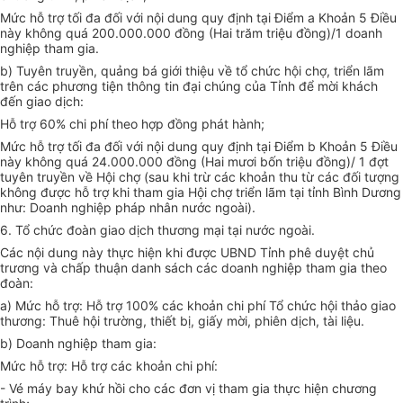
Mức hỗ trợ tối đa đối với nội dung quy định tại Điểm a Khoản 5 Điều
này không quá 200.000.000 đồng (Hai trăm triệu đồng)/
1
doanh
nghiệp tham gia.
b)
Tuyên truyền, quảng bá giới thiệu về tổ chức hội chợ, triển lãm
trên các phương tiện thông tin đại chúng của Tỉnh đ
ể
mời khách
đ
ế
n giao dịch:
Hỗ trợ 60% chi phí theo hợp đồng phát hành;
Mức hỗ trợ tối đa đối
vớ
i nội dung quy định tại Điểm b Khoản 5 Điều
này không quá 24.000.000 đồng (Hai mươi bốn triệu đồng)/ 1 đợt
tuyên truyền về Hội chợ (sau khi trừ các khoản thu từ các đối tượng
không được hỗ trợ khi tham gia Hội chợ triển l
ã
m tại tỉnh Bình Dương
như: Doanh nghiệp pháp nhân nước ngoài).
6.
Tổ chức đoàn giao dịch thương mại tại nước ngoài.
Các nội dung này thực hiện khi được UBND Tỉnh phê duyệt chủ
trương và chấp thuận danh sách các doanh nghiệp tham gia theo
đoàn:
a)
Mức hỗ trợ: Hỗ trợ 100% các khoản chi phí Tổ chức hội thảo giao
thương: Thuê hội trường, thiết bị, giấy mời, phiên dịch, tài liệu.
b)
Doanh nghiệp tham gia:
Mức hỗ trợ: Hỗ trợ các khoản chi phí:
- Vé máy bay khứ hồi cho các đơn vị tham gia thực hiện chương