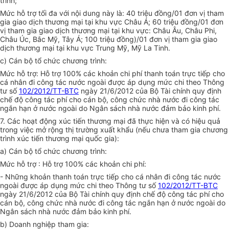
trình;
Mức hỗ trợ tối đa với nội dung này là: 40 triệu đồng/01 đơn vị tham
gia giao dịch thương mại tại khu vực Châu Á; 60 triệu đồng/01 đơn
vị tham gia giao dịch thương mại tại khu
v
ực: Châu Âu, Châu Phi,
Châu
Ú
c, Bắc Mỹ, Tây Á; 100 triệu đồng)/01 đơn vị tham gia giao
dịch thương mại tại khu vực Trung Mỹ, Mỹ La Tinh.
c)
Cán bộ tổ chức chương trình:
Mức hỗ trợ: Hỗ trợ 100% các khoản chi phí thanh toán trực tiếp cho
cá nhân đi công tác nước ngoài được áp dụng mức chi theo Thông
tư số
102/2012/TT-BTC
ngày 21/6/2012 của Bộ Tài chính quy định
chế độ công tác phí cho cán bộ, công chức nhà nước đi công tác
ngắn hạn ở nước ngoài do Ngân sách nhà nước đảm bảo kinh phí.
7.
Các hoạt động xúc tiến thương mại đã thực hiện và có hiệu quả
trong việc mở rộng thị trường xuất khẩu (nếu chưa tham gia chương
trình xúc tiến thương mại quốc gia):
a)
Cán bộ tổ chức chương trình:
Mức hỗ trợ : Hỗ trợ 100% các khoản chi phí:
-
Những khoản thanh toán trực tiếp cho cá nhân đi công tác nước
ngoài được áp dụng mức chi theo Thông tư số
102/2012/TT-BTC
ngày 21/6/2012 của Bộ Tài chính quy định chế độ công tác phí cho
cán bộ, công chức nhà nước đi công tác ng
ắ
n hạn ở nước ngoài do
Ngân sách nhà nước đảm bảo kinh phí.
b)
Doanh nghiệp tham gia: