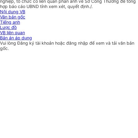
nghiệp, tổ chức có liên quan phản ánh về Sở Công Thương đ
ể
t
ổ
ng
h
ợ
p báo cáo UBND tỉnh x
e
m xét, quyết định./.
Nội dung VB
Văn bản gốc
Tiếng anh
Lược đồ
VB liên quan
Bản án áp dụng
Vui lòng
Đăng ký
tài khoản hoặc
đăng nhập
để xem và tải văn bản
gốc.