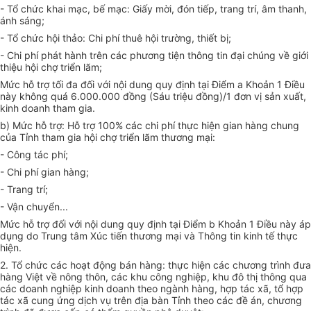
-
Tổ chức khai mạc, bế mạc: Giấy m
ờ
i, đón tiếp,
tr
ang trí, âm thanh,
ánh sáng;
-
Tổ chức hội thảo: Chi phí thuê hội trường, thiết bị;
-
Chi phí phát hành trên các phương tiện thông tin đại chúng về giới
thiệu hội chợ triển lãm;
Mức hỗ trợ tối đa đối với nội dung quy định tại Điểm a Khoản 1 Điều
này không quá 6.000.000 đồng (Sáu triệu đồng)/
1
đơn vị sản xu
ấ
t,
ki
nh doanh tham gia.
b)
Mức hỗ trợ: Hỗ trợ 100% các chi phí thực hiện gian hàng chung
của Tỉnh tham gia hội chợ triển lãm thương mại:
-
Công tác ph
í
;
-
Chi phí gian hàng;
-
Trang trí;
-
Vận chuyển...
Mức hỗ trợ đối với nội dung quy định tại Điểm b Khoản 1 Điều này áp
dụng do Trung tâm Xúc tiến thương mại và Thông tin kinh tế thực
hiện.
2.
Tổ chức các hoạt động bán hàng: thực hiện các chương trình đưa
hàng Việt về nông thôn, các khu công nghiệp, khu đô thị thông qua
các doanh nghiệp kinh doanh theo ngành hàng, hợp tác xã, tổ hợp
tác xã cung ứng dịch vụ trên địa bàn Tỉnh theo các đề án, chương