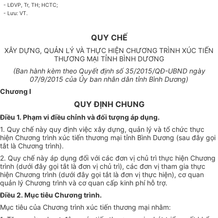
-
LĐVP, Tr, TH;
HCTC;
-
Lưu: VT.
QUY CHẾ
XÂY DỰNG, QUẢN LÝ VÀ THỰC HIỆN CHƯƠNG TRÌNH XÚC TIẾN
THƯƠNG MẠI TỈNH BÌNH DƯƠNG
(Ban hành kèm theo Quyết định số
35/
20
1
5/QĐ-UBND ngày
0
7/9
/20
1
5 của Ủy ban nhân dân tỉnh Bình Dương)
Chương I
QUY ĐỊNH CHUNG
Điều 1. Phạm vi điều chỉnh và đối tượng áp dụng.
1.
Quy chế này quy định việc xây dựng, quản lý và tổ chức thực
hiện Chương trình xúc tiến thương mại tỉnh Bình Dư
ơn
g (sau đây gọi
tắt là Chương tr
ì
nh).
2.
Quy chế này áp dụng đối với các đơn vị chủ trì thực hiện Chương
trình (dưới đây gọi tắt là đơn vị chủ trì), các đơn vị tham gia thực
hiện Chương trình (dưới đây gọi tắt là đơn vị thực hiện), cơ quan
quản lý Chương trình và cơ quan cấp kinh phí hỗ trợ.
Điều 2. Mục tiêu Chương trình.
Mục tiêu của Chương trình xúc tiến thương mại nhằm: