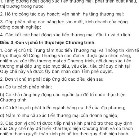
1.
Tăng cường hoạt động xúc tiến thương mại, phát triển xuất khẩu,
thị trường trong nước;
2.
H
ỗ
trợ công tác quy hoạch;
v
ận hành, hạ tầng thương mại;
3.
Góp phần nâng cao năng lực sản xuất, kinh doanh của cộng
đồng doanh nghiệp;
4.
Gắn kết các hoạt động xúc tiến thương mại, đầu tư và du lịch.
Điều 3. Đơn vị chủ trì thực hiện Chương trình.
1.
Đơn vị chủ trì: Trung tâm Xúc tiến Thương mại và Thông tin kinh tế
trực thuộc Sở Công Thương và các đơn vị được giao chức năng,
nhiệm vụ xúc tiến thương mại có Chương trình, nội dung xúc tiến
thương mại đáp ứng các mục tiêu, yêu cầu, tiêu chí quy định tại
Quy chế này và được Ủy ban nhân dân Tỉnh phê duyệt.
2.
Đơn
v
ị chủ trì phải đáp ứng đủ các điều kiện sau:
a)
Có tư cách pháp nhân;
b)
Có khả năng huy động các nguồn lực để tổ chức thực hiện
Chương trình;
c)
Có kế hoạch phát triển ngành hàng cụ thể của địa phương;
d)
Nắm rõ nhu cầu xúc tiến thương mại của doanh nghiệp;
3.
Các đơn vị chủ trì được tiếp nhận kinh phí hỗ trợ theo quy định
của Quy chế này để triển khai thực hiện Chương trình và có trách
nhiệm thanh quyết toán kinh phí hỗ trợ theo quy định hiện hành.