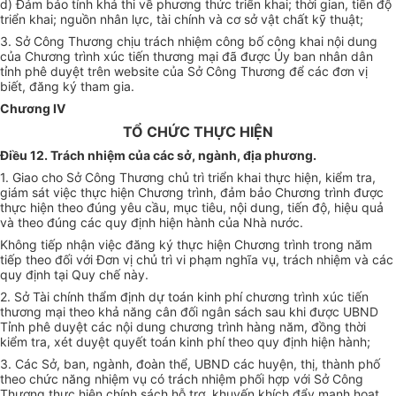
d)
Đảm bảo tính khả thi về phương thức triển khai; thời gian, tiến độ
triển khai; nguồn nhân lực, tài chính và cơ sở vật ch
ấ
t kỹ thuật;
3.
Sở Công Thương chịu trách nhiệm công bố c
ô
ng khai nội dung
của Chương trình xúc tiến thương mại đã được Ủy ban nhân dân
tỉnh phê duyệt trên website của Sở Công Thương để các đơn vị
biết, đăng ký tham gia.
Chương IV
TỔ CHỨC THỰC HIỆN
Điều 12. Trách nhiệm của các sở, ngành, địa phương.
1.
Giao cho Sở Công Thương chủ trì triển khai thực hiện, kiểm tra,
giám sát việc thực hiện Chương trình, đảm bảo Chương trình được
thực hiện theo đúng yêu cầu, mục tiêu, nội dung, tiến độ, hiệu quả
và theo đúng các quy định hiện hành của Nhà nước.
Không tiếp nhận việc đăng ký thực hiện Chương trình trong năm
tiếp theo đối với Đơn vị chủ
tr
ì vi phạm nghĩa vụ, trách nhiệm và các
quy định tại Quy chế này.
2.
Sở Tài chính thẩm định dự toán k
i
nh phí chương trình xúc tiến
thương mại theo khả năng cân đối ngân sách sau khi được UBND
Tỉnh phê duyệt các nội dung chương trình hàng năm, đồng thời
ki
ểm tra, xét
d
uyệt quyết toán kinh phí theo quy định hiện hành;
3.
Các Sở, ban, ngành, đoàn thể, UBND các huyện, thị, thành phố
theo chức năng nhiệm
v
ụ có trách nhiệm phối hợp với Sở Công
Thương thực hiện chính sách hỗ trợ, khuyến khích đẩy mạnh hoạt