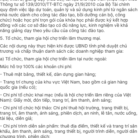
Thông tư số 139/2010/TT-BT
C
ngày 21/9/2010 của Bộ Tài chính
quy định việc lập dự toán, quản lý và sử dụng k
i
nh phí từ ngân sách
nhà nước dành cho công tác đào tạo, bồi dưỡng cán bộ, công
chức) hoặc học phí trọn gói của khóa học phải được ký kết hợp
đồng với các cơ sở đào tạo có đủ năng lực, kinh nghiệm về khả
năng giảng dạy theo yêu cầu của công tác đào tạo.
5.
Tổ chức, tham gia hội chợ tri
ể
n lãm thương mại.
Các nội dung này thực hiện khi được UBND tỉnh phê duyệt chủ
trương và chấp thuận danh sách các doanh nghiệp tham gia:
a)
Tổ chức, tham gia hội chợ triển lãm tại nước ngoài:
Mức hỗ trợ 100% các khoản chi phí:
-
Thuê mặt bằng, thiết kế, dàn dựng gian hàng;
-
Trang trí chung của khu vực Việt Nam, bao gồm cả gian hàng
quốc gia (nếu có);
-
Chi phí tổ chức khai mạc (nếu là hội chợ triển lãm riêng của Việt
Nam): Giấy mời, đón tiếp,
tr
ang trí, âm thanh, ánh sáng;
-
Chi phí tổ chức hội thảo: Chi phí thuê hội trường,
tr
ang thiết bị,
trang trí, âm thanh, ánh sáng, phiên dịch, an ninh, lễ tân, nước uống,
tài liệu, diễn giả;
-
Chi phí trình diễn sản phẩm: thuê địa điểm, thiết kế và trang trí sân
khấu, âm thanh, ánh sáng, trang thiết bị, người trình diễn, người dẫn
chương trình, phiên dịch;