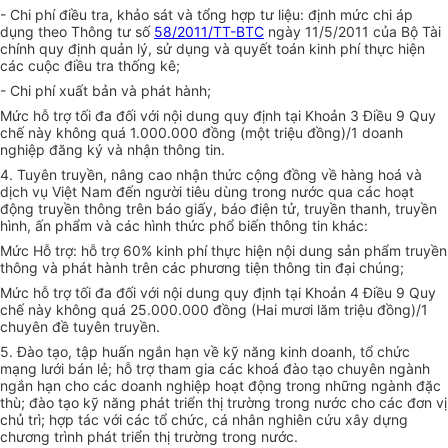
-
Chi phí điều tra, khảo sát và tổng h
ợ
p tư liệu: định mức chi áp
dụng theo Thông tư số
58/2011/TT-BTC
ngày 11/5/2011 của Bộ Tài
chính quy định quản lý, sử dụng và quyết toán kinh phí thực hiện
các cuộc điều tra thống kê;
-
Chi phí xuất bản và phát hành;
Mức hỗ trợ tối đa đối với nội dung quy định tại Khoản 3 Điều 9 Quy
chế này không quá 1.000.000 đồng (một triệu đồng)/
1
doanh
nghiệp đăng ký và nhận thông tin.
4.
Tuyên truyền, nâng cao nhận thức cộng đồng về hàng hoá và
dịch vụ Việt Nam đến người tiêu dùng trong nước qua các hoạt
động truyền thông trên báo giấy, báo điện tử, truyền thanh, truyền
hình, ấn phẩm và các hình thức phổ biến thông tin khác:
Mức Hỗ trợ: hỗ trợ 60% kinh phí thực hiện nội dung sản phẩm truyền
thông và phát hành trên các phương tiện thông tin đại chúng;
Mức hỗ
tr
ợ tối đa đối với nội dung quy định tại Khoản 4 Điều 9 Quy
chế này không quá 25.000.000 đồng (Hai mươi lăm triệu đồng)/
1
chuyên đề tuyên truyền.
5.
Đào tạo, tập huấn ngắn hạn về kỹ năng k
i
nh doanh, tổ chức
mạng lưới bán lẻ; h
ỗ
trợ tham gia các khoá đào tạo chuyên ngành
ng
ắ
n hạn cho các doanh nghiệp hoạt động trong những ngành đặc
thù; đào tạo kỹ năng phát triển thị trường trong nước cho các đơn vị
chủ trì; hợp tác với các t
ổ
chức, cá nhân nghiên cứu xây dựng
chương trình phát triển thị trường trong nước.