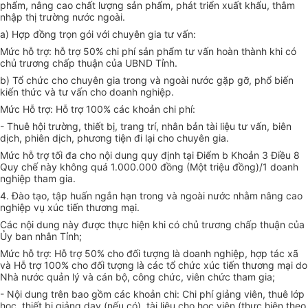
phẩm, nâng cao chất lượng sản phẩm, phát triển xuất khẩu, th
â
m
nhập thị trường nước ngoài.
a)
Hợp đồng trọn gói với chuyên gia tư vấn:
Mức hỗ trợ: hỗ trợ 50% chi phí sản phẩm tư vấn hoàn thành khi có
chủ trương chấp thuận của UBND Tỉnh.
b)
Tổ chức cho chuyên gia trong và ngoài nước gặp gỡ, phổ biến
kiến thức và tư vấn cho doanh nghiệp.
Mức Hỗ trợ: Hỗ trợ 100% các khoản chi phí:
-
Thuê hội trường, thiết bị, trang trí, nhân bản tài liệu tư vấn, biên
dịch, phiên dịch, phương tiện đi lại cho chuyên g
i
a.
Mức hỗ trợ tối đa cho nội dung quy định tại Điểm b Khoản 3 Điều 8
Quy chế này không quá 1.000.000 đồng (Một triệu đồng)/
1
doanh
nghiệp tham gia.
4.
Đào tạo, tập huấn ngắn hạn trong và ngoài nước nhằm nâng cao
nghiệp vụ xúc tiến thương mại.
Các nội dung này được thực hiện
kh
i có chủ trương chấp thuận của
Ủy ban nhân Tỉnh;
Mức hỗ trợ: Hỗ trợ 50% cho đối tượng là doanh nghiệp, h
ợ
p tác xã
và Hỗ trợ 100% cho đối tượng là các tổ chức xúc tiến thương mại do
Nhà nước quản lý và cán bộ, công chức, viên chức tham gia;
-
Nội dung trên bao gồm các khoản chi: Chi phí giảng viên, thuê lớp
học, thiết bị giảng dạy (nếu có), tài liệu cho học viên (thực hiện theo