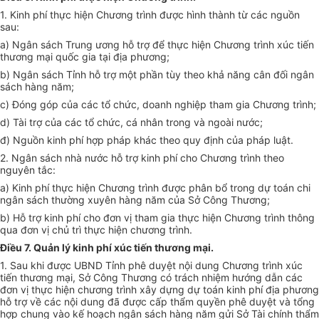
1.
Kinh phí thực hiện Chương trình được hình thành từ các nguồn
sau:
a)
Ngân sách Trung ương hỗ trợ để thực hiện Chương trình xúc tiến
thương mại quốc gia tại địa phương;
b)
Ngân sách Tỉnh hỗ trợ một phần tùy theo khả năng cân đối ngân
sách hàng năm;
c)
Đóng góp của các tổ chức, doanh nghiệp tham gia Chương trình;
d)
Tài trợ của các tổ chức, cá nhân trong và ngoài nước;
đ) Nguồn kinh phí hợp pháp khác theo quy định của pháp luật.
2.
Ngân sách nhà nước hỗ trợ kinh phí cho Chương trình theo
nguyên tắc:
a)
Kinh phí thực hiện Chương
tr
ình được phân bổ trong dự toán chi
ngân sách thường xuyên hàng năm của Sở Công Thương;
b)
Hỗ trợ kinh phí cho đơn vị tham gia thực hiện Chương trình thông
qua đơn vị chủ trì thực hiện chương trình.
Điều 7. Quản lý kinh phí xúc tiến thương mại.
1.
Sau khi được UBND Tỉnh phê duyệt nội dung Chương trình xúc
tiến thương mại, Sở Công Thương có trách nhiệm hướng dẫn các
đơn vị thực hiện chương trình xây dựng dự toán kinh phí địa phương
hỗ trợ về các nội dung đã được c
ấ
p th
ẩ
m quy
ề
n phê duyệt và t
ổ
ng
hợp chung vào k
ế
hoạch ngân sách hàng năm gửi Sở Tài chính thẩm