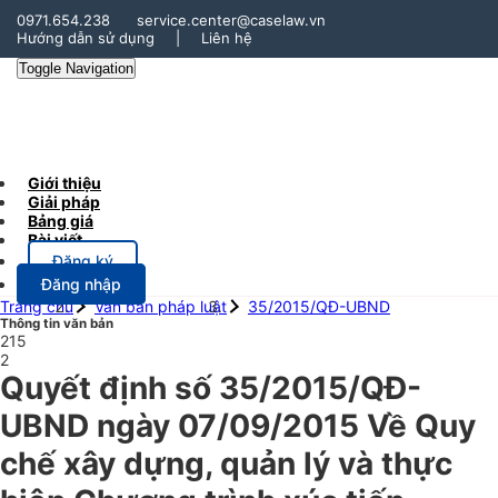
0971.654.238
service.center@caselaw.vn
Hướng dẫn sử dụng
|
Liên hệ
Toggle Navigation
Giới thiệu
Giải pháp
Bảng giá
Bài viết
Đăng ký
Đăng nhập
Trang chủ
Văn bản pháp luật
35/2015/QĐ-UBND
Thông tin văn bản
215
2
Quyết định số 35/2015/QĐ-
UBND ngày 07/09/2015 Về Quy
chế xây dựng, quản lý và thực