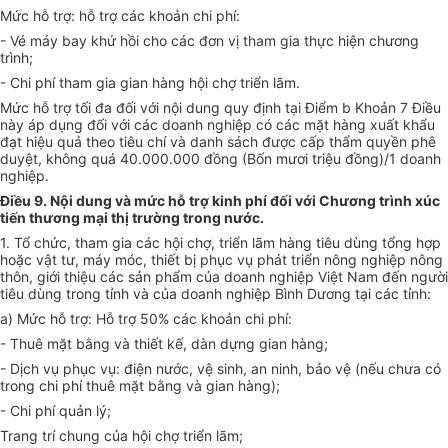
Mức hỗ
tr
ợ: hỗ trợ các khoản chi phí:
-
Vé máy bay khứ hồi cho các đơn vị tham gia thực hiện chương
trình;
-
Chi phí tham gia gian hàng hội chợ triển lãm.
Mức hỗ trợ tối đa đối với nội dung quy định tại Điểm b Khoản 7 Điều
này áp dụng đối với các doanh nghiệp có các mặt hàng xuất khẩu
đạt hiệu quả theo tiêu chí và danh sách được cấp thẩm quyền phê
duyệt, không quá 40.000.000 đồng (Bốn mươi triệu đồng)/1 doanh
nghiệp.
Điều 9. Nội dung và m
ứ
c hỗ trợ kinh phí đối với Chương trình xúc
tiến thương mại thị trường trong nước.
1.
Tổ chức, tham gia các hội chợ, triển lãm hàng tiêu dùng tổng hợp
hoặc vật tư, máy móc, thiết bị phục vụ phát triển nông nghiệp nông
thôn, giới thiệu các sản phẩm của doanh nghiệp Việt Nam đến người
tiêu dùng
tr
ong tỉnh và của doanh nghiệp B
ì
nh Dương tại các tỉnh:
a)
Mức hỗ trợ
:
Hỗ trợ 50% các khoản chi phí:
-
Thuê mặt bằng và thiết kế, dàn dựng gian hàng;
-
Dịch vụ phục vụ: điện nước, vệ sinh, an ninh, bảo vệ (nếu chưa có
trong chi phí thuê mặt bằng và gian hàng);
-
Ch
i
phí quản lý;
Trang trí chung của hội chợ triển
l
ãm;