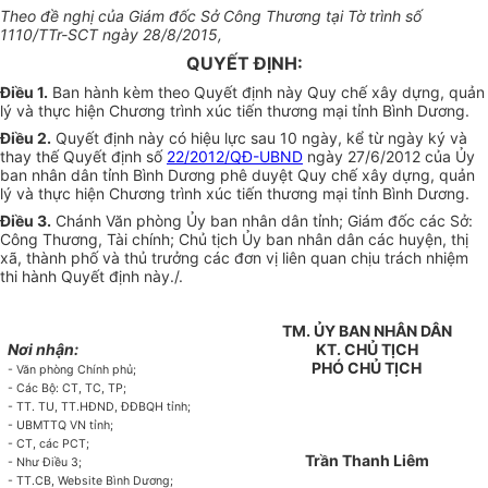
Theo đề nghị của Giám đốc Sở Công Thương tại Tờ trình số
1110/TTr-SCT ngày 28/8/2015,
QUYẾT ĐỊNH:
Điều 1.
Ban hành kèm theo Quyết định này Quy chế xây dựng, quản
lý và thực hiện Chương trình xúc tiến thương mại tỉnh Bình Dương.
Điều 2.
Quyết định này có hiệu lực sau 10 ngày, kể từ ngày ký và
thay thế Quyết định số
22/2012/QĐ-UBND
ngày 27/6/2012 của Ủy
ban nhân
d
ân tỉnh Bình Dương phê duyệt Quy chế xây dựng, quản
lý và thực hiện Chương trình xúc tiến thương mại tỉnh Bình Dương.
Điều 3.
Chánh Văn phòng Ủy ban nhân dân tỉnh; Giám đốc các Sở:
Công Thương, Tài chính; Chủ tịch Ủy ban nhân dân các huyện, thị
xã, thành phố và thủ trưởng các đơn vị liên quan chịu trách nhiệm
thi hành Quyết định này./.
TM. ỦY BAN NHÂN DÂN
N
ơ
i nhận:
KT. CHỦ TỊCH
PHÓ CHỦ TỊCH
-
Văn phòng Chính phủ;
-
Các Bộ: CT, TC, TP;
- TT. TU,
TT.HĐND, ĐĐBQH tỉnh;
-
UBMTTQ VN tỉnh;
-
CT, các PC
T
;
Trần Thanh Liêm
-
Như Điều 3;
-
TT.CB, Website B
ì
nh Dương;