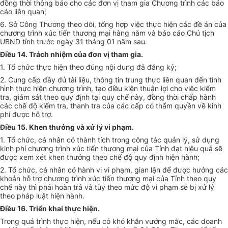
đồng thời thông báo cho các đơn vị tham gia Chương trình các báo
cáo liên quan;
6.
Sở Công Thương theo d
õ
i, tổng h
ợ
p việc thực hiện các đề án của
chương trình xúc tiến thương mại hàng năm và báo cáo Chủ tịch
UBND tỉnh trước ngày 31 tháng 01 năm sau.
Điều 14. Trách nhiệm của đơn vị tham gia.
1.
Tổ chức thực hiện theo đúng nội dung đ
ã
đăng ký;
2.
Cung cấp đầy đủ tài liệu, thông tin trung thực liên quan đến tình
hình thực hiện chương trình, tạo điều kiện thuận lợi cho việc ki
ể
m
tra, giám sát theo quy định tại quy chế này, đồng thời chấp hành
các chế độ kiểm tra, thanh tra của các cấp có thẩm quyền về kinh
phí được hỗ trợ.
Điều 15. Khen thưởng và xử lý vi phạm.
1.
Tổ chức, cá nhân có thành tích trong công tác quản lý, sử dụng
ki
nh phí chương trình xúc tiến thương mại của Tỉnh đạt hiệu quả sẽ
được xem xé
t
khen thưởng theo chế độ quy định hiện hành
;
2.
Tổ chức, cá nhân có hành vi vi phạm, gian lận để được hưởng các
khoản hỗ trợ chương trình xúc tiến thương mại của Tỉnh theo quy
chế này thì phải hoàn trả và tùy theo mức độ vi phạm sẽ bị xử lý
theo pháp luật hiện hành.
Điều 16. Triển khai thực hiện.
Trong quá trình thực hiện, nếu có khó khăn vướng mắc, các doanh