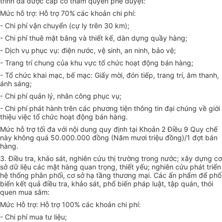
trình đã được cấp có thẩm quyền phê duyệt:
Mức hỗ trợ: Hỗ trợ 70% các khoản chi phí:
-
Chi phí vận chuyển (cự ly trên 30 km);
-
Chi phí thuê mặt bằng và thiết kế, dàn dựng quầy hàng;
-
Dịch vụ phục vụ: điện nước, vệ sinh, an ninh, bảo vệ;
-
Trang trí chung của khu vực tổ chức hoạt động bán hàng;
-
Tổ chức khai mạc, bế mạc: Giấy mời, đón tiếp, trang trí, âm thanh,
ánh sáng;
-
Chi phí quản lý, nhân công phục vụ;
-
Chi phí phát hành trên các phương tiện thông tin đại chúng về giới
thiệu việc tổ chức hoạt động bán hàng.
Mức hỗ trợ tối đa với nội dung quy định tại Khoản 2 Điều 9 Quy chế
này không quá 50.000.000 đồng (Năm mươi triệu đồng)/
1
đợt bán
hàng.
3.
Điều tra, khảo sát, nghiên cứu thị trường trong nước; xây dựng cơ
sở dữ liệu các mặt hàng quan trọng, thiết yếu; nghiên cứu phát triển
hệ thống phân phố
i
, cơ sở hạ tầng thương mại. Các ấn phẩm để phổ
biến kết quả điều tra, khảo sát, phổ biến pháp luật, tập quán, thói
quen mua sắm:
Mức Hỗ trợ: Hỗ trợ 100% các khoản chi phí:
-
Chi phí mua tư liệu;