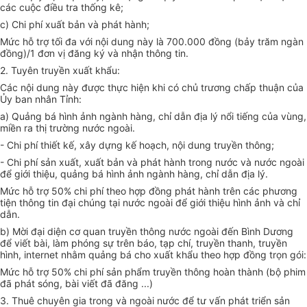
các cuộc điều tra thống kê;
c)
Chi phí xuất bản và phát hành;
Mức hỗ trợ tối đa với nội dung này là 700.000 đồng (bảy trăm ngàn
đồng)/1 đơn vị đăng ký và nhận thông tin.
2.
Tuyên truyền xuất khẩu:
Các nội dung này được thực hiện khi có chủ trương chấp thuận của
Ủy ban nhân Tỉnh:
a)
Quảng bá hình ảnh ngành hàng, chỉ dẫn địa lý nổi tiếng của vùng,
miền ra thị trường nước ngoài
.
-
Chi phí thiết kế, xây dựng kế hoạch, nội dung truyền thông;
-
Chi phí sản xuất, xuất bản và phát hành trong nước và nước ngoài
để giới thiệu, quảng bá hình ảnh ngành hàng, chỉ dẫn địa lý.
Mức hỗ trợ 50% chi phí theo hợp đồng phát hành trên các phương
tiện thông tin đại chúng tại nước ngoài để giới thiệu hình ảnh và chỉ
dẫn.
b)
Mời đại diện cơ quan truyền thông nước ngoài đến Bình Dương
để viết bài, làm phóng sự trên báo, tạp chí, truyền thanh, truyền
hình, internet nhằm quảng bá cho xuất khẩu theo hợp đồng trọn gói:
Mức hỗ trợ 50% chi phí sản phẩm truyền thông hoàn thành (bộ phim
đã phát sóng, bài viết đã đăng ...)
3.
Thuê chuyên gia trong và ngoài nước để tư vấn phát triển sản