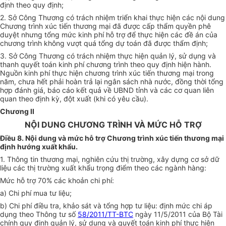
định theo quy định;
2.
Sở Công Thương có trách nhiệm triển khai thực hiện các nội dung
Chương trình xúc tiến thương mại đã được cấp th
ẩ
m quy
ề
n phê
duyệt nhưng tổng mức kinh phí hỗ trợ để thực hiện các đề án của
chương trình không vượt quá tổng dự toán đã được thẩm định;
3.
Sở Công Thương có trách nhiệm thực hiện quản lý, sử dụng và
thanh quyết toán kinh phí chương trình theo quy định hiện hành.
Nguồn kinh phí thực hiện chương trình xúc tiến thương mại trong
năm, chưa hết phải hoàn trả lại ngân sách nhà nước, đồng thời tổng
hợp đánh giá, báo cáo kết quả về UBND tỉnh và các cơ quan liên
quan theo định kỳ, đột xuất (khi có yêu cầu).
Chương II
NỘI DUNG CHƯƠNG TRÌNH VÀ MỨC HỖ TRỢ
Điều 8. Nội dung và mức hỗ tr
ợ
Chương trình xúc tiến thương mại
định hướng xuất khẩu.
1.
Thông tin thương mại, nghiên cứu thị trường, xây
d
ựng cơ sở dữ
liệu các thị trường xuất khẩu trọng đ
i
ểm theo các ngành hàng:
Mức hỗ trợ 70% các khoản chi phí:
a)
Chi phí mua tư liệu;
b)
Chi phí điều tra, khảo sát và tổng hợp tư liệu: định mức chi áp
dụng theo Thông tư số
58/2011/TT-BTC
ngày 11/5/2011 của Bộ Tài
chính quy định quản lý, sử dụng và quyết toán kinh phí thực hiện