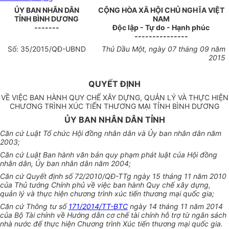
ỦY BAN NHÂN DÂN
CỘNG HÒA XÃ HỘI CHỦ NGHĨA VIỆT
TỈNH BÌNH DƯƠNG
NAM
-------
Độc lập - Tự do - Hạnh phúc
---------------
Số:
35
/2015/QĐ-UBND
Thủ Dầu Một, ngày
07
tháng
09
năm
2015
QUYẾT ĐỊNH
VỀ VIỆC BAN HÀNH QUY CHẾ XÂY DỰNG, QUẢN LÝ VÀ THỰC HIỆN
CHƯƠNG TRÌNH XÚC TIẾN THƯƠNG MẠI TỈNH BÌNH DƯƠNG
ỦY BAN NHÂN DÂN TỈNH
Căn cứ Luật Tổ chức Hội đồng nhân dân và Ủy ban nhân dân năm
2003;
Căn cứ Luật Ban hành văn bản quy phạm phát luật của Hộ
i
đồng
nhân dân, Ủy ban nhân dân năm 2004;
Căn cứ Quyết định số 72/2010/QĐ
-
TTg ngày 15 tháng 11 năm 2010
của Thủ tướng Chính phủ về việc ban hành Quy chế xây dựng,
quản lý và thực hiện chương trình xúc tiến thương mại quốc gia;
Căn c
ứ
T
h
ông tư số
171/2014/TT-BTC
ngày 14 tháng 11 năm 2014
của Bộ Tài chính về Hướng dẫn cơ chế tài chính hỗ trợ từ ngân sách
nhà nước để thực hiện Chương trình Xúc tiến thương mại quốc gia.