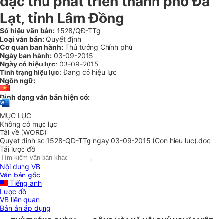
đặc thù phát triển thành phố Đà
Lạt, tỉnh Lâm Đồng
Số hiệu văn bản:
1528/QĐ-TTg
Loại văn bản:
Quyết định
Cơ quan ban hành:
Thủ tướng Chính phủ
Ngày ban hành:
03-09-2015
Ngày có hiệu lực:
03-09-2015
Đang có hiệu lực
Tình trạng hiệu lực:
Ngôn ngữ:
Định dạng văn bản hiện có:
MỤC LỤC
Không có mục lục
Tải về (WORD)
Quyet dinh so 1528-QD-TTg ngay 03-09-2015 (Con hieu luc).doc
Tải lược đồ
Nội dung VB
Văn bản gốc
Tiếng anh
Lược đồ
VB liên quan
Bản án áp dụng