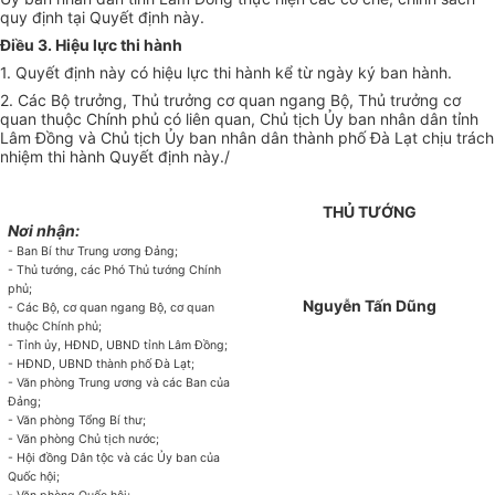
quy định tại
Quyết
định này.
Điều 3. Hiệu lực thi hành
1. Quyết định này có hiệu lực thi hành kể từ ngày ký ban hành.
2. Các Bộ trưởng, Thủ trưởng cơ quan ngang Bộ, Thủ trưởng cơ
quan thuộc Chính phủ có liên quan, Chủ tịch
Ủy ban
nhân dân tỉnh
Lâm Đồng và Chủ tịch
Ủy ban
nhân dân thành phố Đà Lạt chịu trách
nhiệm thi hành Quyết định này./
THỦ TƯỚNG
Nơi nhận:
- Ban Bí thư Trung ương Đảng;
- Thủ tướng, các Phó Thủ tướng Chính
phủ;
Nguyễn Tấn Dũng
- Các Bộ, cơ quan ngang Bộ, cơ quan
thuộc Chính phủ;
- Tỉnh ủy, HĐND,
UBND
tỉnh Lâm Đồng;
- HĐND, UBND thành phố Đà Lạt;
- Văn phòng Trung ương và các Ban của
Đảng;
- Văn phòng Tổng Bí thư;
- Văn phòng Chủ tịch nước;
- Hội đồng Dân tộc và các
Ủy ban
của
Quốc hội;