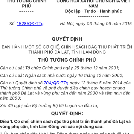
THỦ TƯỚNG CHÍNH
CỘNG HÒA XÃ HỘI CHỦ NGHĨA VIỆT
PHỦ
NAM
-------
Độc lập - Tự do - Hạnh phúc
---------------
Số:
1528/QĐ-TTg
Hà Nội, ngày 03 tháng 09 năm 2015
QUYẾT ĐỊNH
BAN HÀNH MỘT SỐ CƠ CHẾ, CHÍNH SÁCH ĐẶC THÙ PHÁT TRIỂN
THÀNH PHỐ ĐÀ LẠT, TỈNH LÂM ĐỒNG
THỦ TƯỚNG CHÍNH PHỦ
Căn cứ Luật Tổ chức Chính phủ ngày 25 tháng 12 năm 2001;
Căn cứ Luật Ngân sách nhà nước ngày 16 tháng 12 năm 2002;
Căn cứ Quyết định số
704/QĐ-TTg
ngày 12 tháng 5 năm 2014 của
Thủ tướng Chính phủ về phê
duyệt
điều chỉnh quy hoạch chung
thành phố Đà Lạt và vùng phụ cận đến năm 2030 và tầm nhìn đến
năm 2050;
Xét đề nghị của Bộ trưởng Bộ Kế hoạch và Đầu tư,
QUYẾT ĐỊNH:
Điều 1. Cơ chế, chính sách đặc thù phát triển thành phố Đà Lạt và
vùng phụ cận, tỉnh Lâm Đồng với các nội dung sau:
1. Ủy ban
nhân dân tỉnh Lâm Đồng được phép cho các nhà đầu tư