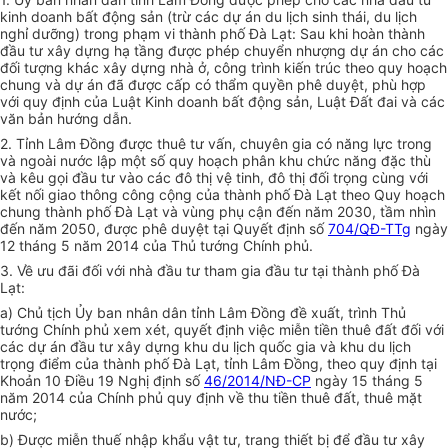
kinh doanh bất động sản (trừ các dự án du lịch sinh thái, du lịch
nghỉ dưỡng) trong phạm vi thành phố Đà Lạt: Sau khi hoàn thành
đầu tư xây dựng hạ tầng được phép chuyển nhượng dự án cho các
đối tượng khác xây dựng nhà ở, công trình kiến trúc theo quy hoạch
chung và dự án đã được cấp có thẩm quyền phê duyệt,
phù hợp
với quy định của Luật Kinh doanh bất động sản, Luật Đất đai và các
văn bản hướng dẫn.
2. Tỉnh Lâm Đồng được thuê tư vấn, chuyên gia có năng lực trong
và ngoài nước lập một số quy hoạch phân khu chức năng đặc thù
và kêu gọi đầu tư vào các đô thị vệ tinh, đô thị đối trọng cùng với
kết nối giao thông công cộng của thành phố Đà Lạt theo Quy hoạch
chung thành phố Đà Lạt và vùng phụ cận đến năm 2030, tầm nhìn
đến năm 2050, được phê duyệt tại Quyết định số
704/QĐ-TTg
ngày
12 tháng 5 năm 2014 của Thủ tướng Chính phủ.
3. Về ưu đãi đối với nhà đầu tư tham gia đầu tư tại thành phố Đà
Lạt:
a) Chủ tịch
Ủy ban
nhân dân tỉnh Lâm Đồng đề xuất, trình Thủ
tướng Chính phủ xem xét, quyết định việc miễn tiền thuê
đất
đối với
các dự án
đầu tư
xây dựng khu du lịch quốc gia và khu du lịch
trọng điểm của thành phố Đà Lạt, tỉnh Lâm Đồng, theo quy định tại
Khoản 10 Điều 19 Nghị định số
46/2014/NĐ-CP
ngày 15 tháng 5
năm 2014 của Chính phủ quy định về thu tiền thuê đất, thuê mặt
nước;
b) Được miễn thuế nhập khẩu vật tư, trang thiết bị để đầu tư xây