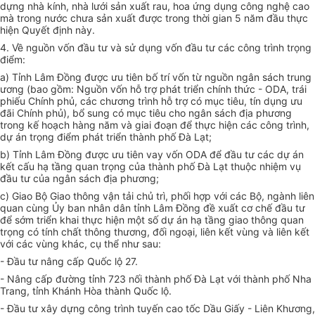
dựng nhà kính, nhà lưới sản xuất rau, hoa ứng dụng công nghệ cao
mà trong nước chưa sản xuất được trong thời gian 5 năm đầu thực
hiện Quyết định này.
4. Về nguồn vốn đầu tư và sử dụng vốn đầu tư các công trình trọng
điểm:
a) Tỉnh Lâm Đồng được ưu tiên bố trí vốn từ nguồn ngân sách trung
ương (bao gồm: Nguồn vốn hỗ trợ phát triển chính thức - ODA, trái
phiếu Chính phủ, các chương trình hỗ trợ có mục tiêu, tín dụng ưu
đãi Chính phủ), bổ sung có mục tiêu cho ngân sách địa phương
trong kế hoạch hàng năm và giai đoạn để thực hiện các công trình,
dự án trọng điểm phát triển thành phố Đà Lạt;
b) Tỉnh Lâm Đồng được ưu tiên vay vốn ODA để đầu tư các dự án
kết cấu hạ tầng quan trọng của thành phố Đà Lạt thuộc nhiệm vụ
đầu tư của ngân sách địa phương;
c) Giao Bộ Giao thông vận tải chủ trì, phối hợp với các Bộ, ngành liên
quan cùng
Ủy ban
nhân dân tỉnh Lâm Đồng đề xuất cơ chế đầu tư
để sớm triển khai thực hiện một số dự án hạ tầng giao thông quan
trọng có tính chất thông thương, đối ngoại, liên kết vùng và liên kết
với các vùng khác, cụ thể như sau:
- Đầu tư nâng cấp Quốc lộ 27.
- Nâng cấp đường tỉnh 723 nối thành phố Đà Lạt với thành phố Nha
Trang, tỉnh Khánh Hòa thành Quốc lộ.
- Đầu tư xây dựng công trình tuyến cao tốc Dầu
Giấy
- Liên Khương,