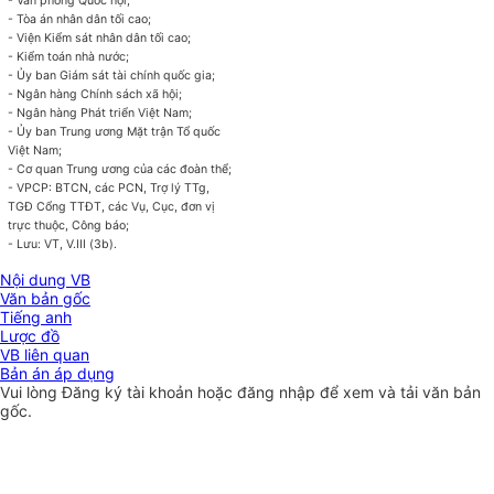
- Văn phòng Quốc hội;
- Tòa án nhân dân tối cao;
- Viện Kiểm sát nhân dân tối cao;
- Kiểm toán nhà nước;
- Ủy ban
Giám sát tài chính quốc gia;
- Ngân hàng Chính sách xã hội;
- Ngân hàng Phát triển Việt Nam;
- Ủy ban
Trung ương Mặt trận Tổ quốc
Việt Nam;
- Cơ quan Trung ương của các đoàn thể;
- VPCP: BTCN, các PCN, Trợ lý TTg,
TGĐ Cổng TTĐT, các Vụ, Cục, đơn vị
trực thuộc, Công báo;
- Lưu: VT, V.III (3b).
Nội dung VB
Văn bản gốc
Tiếng anh
Lược đồ
VB liên quan
Bản án áp dụng
Vui lòng
Đăng ký
tài khoản hoặc
đăng nhập
để xem và tải văn bản
gốc.