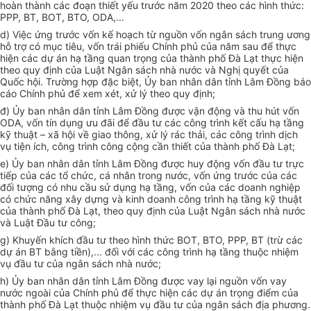
hoàn thành các đoạn thiết yếu trước năm 2020 theo các hình thức:
PPP, BT, BOT, BTO, ODA,...
d) Việc ứng trước vốn kế hoạch từ nguồn vốn ngân sách trung ương
hỗ trợ có mục tiêu, vốn trái phiếu Chính phủ của năm sau để thực
hiện các dự án hạ tầng quan trọng của thành phố Đà Lạt thực hiện
theo quy định của Luật Ngân sách nhà nước và Nghị quyết của
Quốc hội. Trường hợp đặc biệt,
Ủy ban
nhân dân tỉnh Lâm Đồng báo
cáo Chính phủ để xem xét, xử lý theo quy định;
đ)
Ủy ban
nhân dân tỉnh Lâm Đồng được vận động và thu hút vốn
ODA, vốn tín dụng ưu đãi để đầu tư các công trình kết cấu hạ tầng
kỹ thuật – xã hội về giao thông, xử lý rác thải, các công
trình
dịch
vụ tiện ích, công trình công cộng cần thiết của thành phố Đà Lạt;
e) Ủy ban
nhân dân tỉnh Lâm Đồng được huy động vốn đầu tư trực
tiếp của các tổ chức, cá nhân trong nước, vốn ứng trước của các
đối tượng có nhu cầu sử dụng hạ tầng, vốn của các doanh nghiệp
có chức năng xây dựng và kinh doanh công trình hạ tầng kỹ thuật
của thành phố Đà Lạt, theo quy định của Luật Ngân sách nhà nước
và Luật Đầu tư công;
g) Khuyến khích đầu tư theo hình thức BOT, BTO, PPP, BT (trừ các
dự án BT bằng tiền),...
đối với
các công trình hạ tầng thuộc nhiệm
vụ
đầu tư
của ngân sách nhà nước;
h) Ủy ban
nhân dân tỉnh Lâm Đồng được vay lại nguồn vốn vay
nước ngoài của Chính phủ để thực hiện các dự án trọng điểm của
thành phố Đà Lạt thuộc nhiệm vụ đầu tư của ngân sách địa phương.