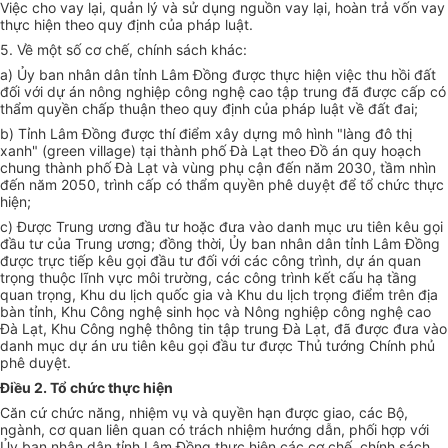
Việc cho vay lại, quản lý và sử dụng nguồn vay lại, hoàn trả vốn vay
thực hiện theo quy định của pháp luật.
5. Về một số cơ chế, chính sách khác:
a) Ủy ban
nhân dân tỉnh Lâm Đồng được thực hiện việc thu hồi đất
đối với dự án nông nghiệp công nghệ cao tập trung đã được cấp có
thẩm quyền
chấp thuận theo quy định của pháp luật về đất đai;
b) Tỉnh Lâm Đồng được thí điểm xây dựng mô hình "làng đô thị
xanh" (green village) tại
thành phố
Đà Lạt theo Đồ án quy hoạch
chung
thành phố
Đà Lạt và vùng phụ cận đến năm 2030, tầm nhìn
đến năm 2050, trình
cấp
có thẩm quyền phê duyệt để tổ chức thực
hiện;
c) Được Trung ương đầu tư hoặc đưa vào danh mục ưu tiên kêu gọi
đầu tư của Trung ương; đồng thời,
Ủy ban
nhân dân tỉnh Lâm Đồng
được trực tiếp kêu gọi đầu tư đối với các công trình, dự án quan
trọng thuộc lĩnh vực môi trường, các công trình kết cấu hạ tầng
quan trọng, Khu du lịch
quốc
gia và Khu du lịch trọng điểm trên địa
bàn tỉnh, Khu Công nghệ sinh học và Nông nghiệp công nghệ cao
Đà Lạt, Khu Công ng
hệ thông tin
tập trung Đà Lạt, đã được đưa vào
danh mục dự án ưu tiên kêu gọi
đầu tư
được Thủ tướng Chính phủ
phê duyệt.
Điều 2. Tổ chức thực hiện
Căn cứ chức năng, nhiệm vụ và quyền hạn được giao, các Bộ,
ngành, cơ quan liên quan có trách nhiệm hướng dẫn, phối hợp với
Ủy ban
nhân dân tỉnh Lâm Đồng thực hiện các cơ chế, chính sách