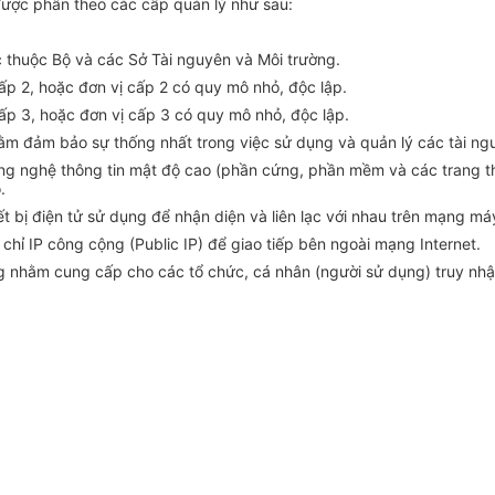
được phân theo các cấp quản lý như sau:
c thuộc Bộ và các Sở Tài nguyên và Môi trường.
cấp 2, hoặc đơn vị cấp 2 có quy mô nhỏ, độc lập.
cấp 3, hoặc đơn vị cấp 3 có quy mô nhỏ, độc lập.
hằm đảm bảo sự thống nhất trong việc sử dụng và quản lý các tài n
ng nghệ thông tin mật độ cao (phần cứng, phần mềm và các trang thiế
.
t bị điện tử sử dụng để nhận diện và liên lạc với nhau trên mạng máy
a chỉ IP công cộng (Public IP) để giao tiếp bên ngoài mạng Internet.
ng nhằm cung cấp cho các tổ chức, cá nhân (người sử dụng) truy n