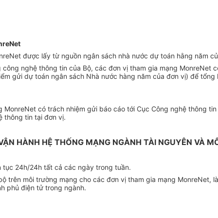
nreNet
MonreNet được lấy từ nguồn ngân sách nhà nước dự toán hằng năm củ
 công nghệ thông tin của Bộ, các đ
ơ
n vị tham gia mạng MonreNet có
điểm gửi dự toán ngân sách Nhà nước hàng năm của đơn vị) để tổng h
 MonreNet có trách nhiệm gửi báo cáo tới Cục Công nghệ thông tin t
hông tin tại đơn vị.
 VẬN HÀNH HỆ THỐNG MẠNG NGÀNH TÀI NGUYÊN VÀ M
 tục 24h/24h tất cả các ngày trong tuần.
 bộ trên môi trường mạng cho các đơn vị tham gia mạng MonreNet, l
h phủ điện tử trong ngành.