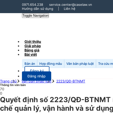
0971.654.238
service.center@caselaw.vn
Hướng dẫn sử dụng
|
Liên hệ
Toggle Navigation
Giới thiệu
Giải pháp
Bảng giá
Bài viết
Bản án
Hợp đồng mẫu
Văn bản pháp luật
Tra cứu 
Đăng ký
Đăng nhập
Trang chủ
Văn bản pháp luật
2223/QĐ-BTNMT
Thông tin văn bản
70
0
Quyết định số 2223/QĐ-BTNMT n
chế quản lý, vận hành và sử dụn