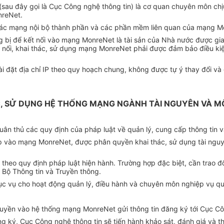
 (sau đây gọi là Cục Công nghệ thông tin) là cơ quan chuyên môn c
nreNet.
 các mạng nội bộ thành phần và các phần mềm liên quan của mạng M
g bị để kết nối vào mạng MonreNet là tài sản của Nhà nước được gia
kết nối, khai thác, sử dụng mạng MonreNet phải được đảm bảo điều 
ài đặt địa chỉ IP theo quy hoạch chung, không được tự ý thay đổi v
C, SỬ DỤNG HỆ THỐNG MẠNG NGÀNH TÀI NGUYÊN VÀ M
ân thủ các quy định của pháp luật về quản lý, cung cấp thông tin và
ập vào mạng MonreNet, được phân quyền khai thác, sử dụng tài ngu
t theo quy định pháp luật hiện hành. Trường hợp đặc biệt, cần trao
 Bộ Thông tin và Truyền thông.
ục vụ cho hoạt động quản lý, điều hành và chuyên môn nghiệp vụ quả
 truyền vào hệ thống mạng MonreNet gửi thông tin đăng ký tới Cục C
ăng ký, Cục Công nghệ thông tin sẽ tiến hành khảo sát, đánh giá và 