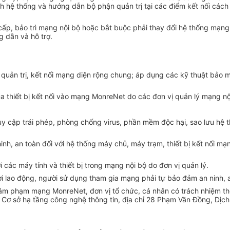
 hệ thống và hướng dẫn bộ phận quản trị tại các điểm kết nối cách 
g cấp, bảo trì mạng nội bộ hoặc bắt buộc phải thay đổi hệ thống mạn
 dẫn và hỗ trợ.
ị quản trị, kết nối mạng diện rộng chung; áp dụng các kỹ thuật bảo 
 của thiết bị kết nối vào mạng MonreNet do các đơn vị quản lý mạng nộ
y cập trái phép, phòng chống virus, phần mềm độc hại, sao lưu hệ t
ninh, an toàn đối với hệ thống máy chủ, máy trạm, thiết bị kết nối 
các máy tính và thiết bị trong mạng nội bộ do đơn vị quản lý.
ười lao động, người sử dụng tham gia mạng phải tự bảo đảm an ninh,
 xâm phạm mạng MonreNet, đơn vị tổ chức, cá nhân có trách nhiệm th
 Cơ sở hạ tầng công nghệ thông tin, địa chỉ 28 Phạm Văn Đồng, Dịch