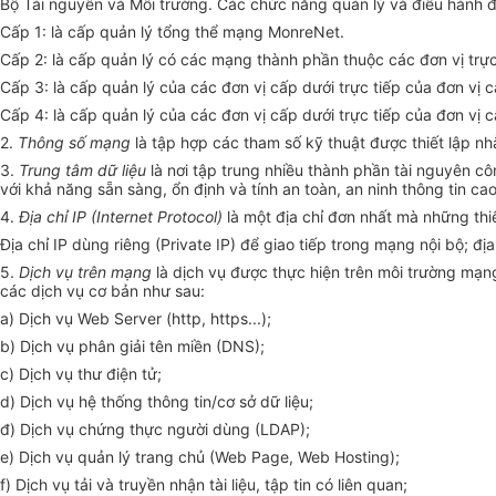
Bộ Tài nguyên và Môi trường. Các chức năng quản lý và điều hành 
Cấp 1: là cấp quản lý tổng thể mạng MonreNet.
Cấp 2: là cấp quản lý có các mạng thành phần thuộc các đơn vị trự
Cấp 3: là cấp quản lý của các đơn vị cấp dưới trực tiếp của đơn vị 
Cấp 4: là cấp quản lý của các đơn vị cấp dưới trực tiếp của đơn vị 
2.
Thông
số
mạng
là tập h
ợ
p các tham số kỹ thuật được thiết lập n
3.
Trung tâm dữ liệu
là nơi tập trung nhiều thành phần tài nguyên cô
với khả năng sẵn sàng, ổn định và tính an toàn, an ninh thông tin cao
4.
Địa chỉ IP (Internet Protocol)
là một địa chỉ đơn nhất mà những thiế
Địa chỉ IP dùng riêng (Private IP) để giao tiếp trong mạng nội bộ; đị
5.
Dịch vụ trên mạng
là dịch vụ được thực hiện trên môi trường mạ
các dịch vụ cơ bản như sau:
a) Dịch vụ Web Server (http, https...);
b) Dịch vụ phân giải tên miền (DNS);
c) Dịch vụ thư điện tử;
d) Dịch vụ hệ thống thông tin/cơ sở dữ liệu;
đ) Dịch vụ chứng thực người dùng (LDAP);
e) Dịch vụ quản lý trang chủ (Web Page, Web Hosting);
f) Dịch vụ tải và truyền nhận tài liệu, tập tin có liên quan;