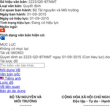
Số hiệu văn bản:
2223/QĐ-BTNMT
Loại văn bản:
Quyết định
Cơ quan ban hành:
Bộ Tài nguyên và Môi trường
Ngày ban hành:
01-09-2015
Ngày có hiệu lực:
01-09-2015
Đang có hiệu lực
Tình trạng hiệu lực:
Ngôn ngữ:
Định dạng văn bản hiện có:
MỤC LỤC
Không có mục lục
Tải về (WORD)
Quyet dinh so 2223-QD-BTNMT ngay 01-09-2015 (Con hieu luc).do
Tải lược đồ
Nội dung VB
Văn bản gốc
Tiếng anh
Lược đồ
VB liên quan
Bản án áp dụng
BỘ TÀI NGUYÊN VÀ
CỘNG HÒA XÃ HỘI CHỦ NGH
MÔI TRƯỜNG
Độc lập - Tự do - Hạn
-------
---------------