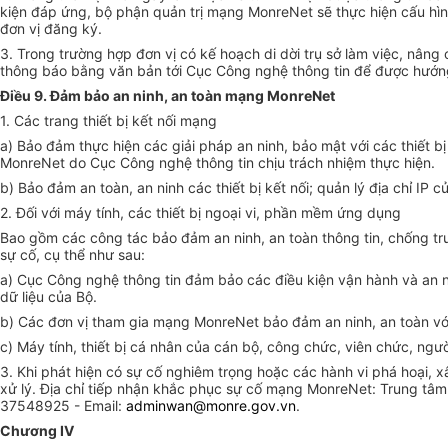
kiện đáp ứng, bộ phận quản trị mạng MonreNet sẽ thực hiện cấu hình
đơn vị đăng ký.
3. Trong trường hợp đơn vị có kế hoạch di dời trụ sở làm việc, nân
thông báo bằng văn bản tới Cục Công nghệ thông tin để được hướng
Điều 9. Đảm bảo an ninh, an toàn mạng MonreNet
1. Các trang thiết bị kết nối mạng
a) Bảo đảm thực hiện các giải pháp an ninh, bảo mật với các thiết b
MonreNet do Cục Công nghệ thông tin chịu trách nhiệm thực hiện.
b) Bảo đảm an toàn, an ninh các thiết bị kết nối; quản lý địa chỉ IP
2. Đối với máy tính, các thiết bị ngoại vi, phần mềm ứng dụng
Bao gồm các công tác bảo đảm an ninh, an toàn thông tin, chống tru
sự cố, cụ thể như sau:
a) Cục Công nghệ thông tin đảm b
ả
o các điều kiện vận hành và an 
dữ liệu của Bộ.
b) Các đơn vị tham gia mạng MonreNet bảo đảm an ninh, an toàn với 
c) Máy tính, thiết bị cá nhân của cán bộ, công chức, viên chức, ng
3. Khi phát hiện có sự cố nghiêm trọng hoặc các hành vi phá hoại,
xử lý. Địa chỉ tiếp nhận khắc phục sự cố mạng MonreNet: Trung tâm
37548925 - Email:
adminwan@monre.gov.vn
.
Chương IV