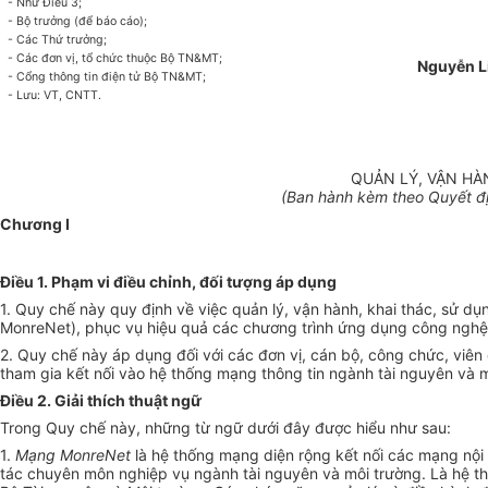
- Như Điều 3;
- Bộ trư
ở
ng (để báo cáo);
- Các Thứ trưởng;
- Các đơn vị, tổ chức thuộc Bộ TN&MT;
Nguyễn L
- Cổng thông tin điện tử Bộ TN&MT;
- Lưu: VT, CNTT.
QUẢN LÝ, VẬN H
(Ban hành kèm theo Quyết đị
Chương I
Điều 1. Phạm vi điều chỉnh, đối tượng áp dụng
1. Quy chế này quy định về việc quản lý, vận hành, khai thác, sử d
MonreNet), phục vụ hiệu quả các chương trình ứng dụng công nghệ t
2. Quy chế này áp dụng đối với các đơn vị, cán bộ, công chức, viên
tham gia kết nối vào hệ thống mạng thông tin ngành tài nguyên và m
Điều 2. Giải thích thuật ngữ
Trong Quy chế này, những từ ngữ dưới đây được hiểu như sau:
1.
Mạng MonreNet
là hệ thống mạng diện rộng kết nối các mạng nội 
tác chuyên môn nghiệp vụ ngành tài nguyên và môi trường. Là hệ th