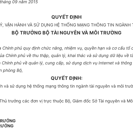
tháng 0
9
năm 20
15
QUYẾT ĐỊNH
Ý, VẬN HÀNH VÀ SỬ DỤNG HỆ THỐNG MẠNG THÔNG TIN NGÀNH 
BỘ TRƯỞNG BỘ TÀI NGUYÊN VÀ MÔI TRƯỜNG
Chính phủ quy định chức năng, nhiệm vụ, quyền hạn và cơ cấu tổ c
 Chính phủ về thu thập, quản lý, khai thác và sử dụng dữ liệu về t
hính phủ về quản lý, cung cấp, sử dụng dịch vụ Internet và thông 
n phòng Bộ,
QUYẾT ĐỊNH:
h và sử dụng hệ thống mạng thông tin ngành tài nguyên và môi trư
ủ trưởng các đơn vị trực thuộc Bộ, Giám đốc Sở Tài nguyên và Môi 
 TRƯỞNG
RƯỞNG