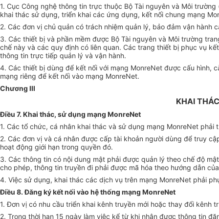
1. Cục Công nghệ thông tin trực thuộc Bộ Tài nguyên và Môi trường
khai thác sử dụng, triển khai các ứng dụng, kết nối chung mạng Mo
2. Các đơn vị chủ quản có trách nhiệm quản lý, bảo đảm vận hành
3. Các thiết bị và phần mềm được Bộ Tài nguyên và Môi trường tran
chế này và các quy định có liên quan. Các trang thiết bị phục vụ 
thông tin trực tiếp quản lý và vận hành.
4. Các thiết bị dùng để kết nối với mạng MonreNet được cấu hình, c
mạng riêng để kết nối vào mạng MonreNet.
Chương III
KHAI THÁ
Điều 7. Khai thác, sử dụng mạng MonreNet
1. Các tổ chức, cá nhân khai thác và sử dụng mạng MonreNet phải tu
2. Các đơn vị và cá nhân được cấp tài khoản người dùng để truy c
hoạt động giới hạn trong quyền đó.
3. Các thông tin có nội dung mật phải được quản lý theo chế độ mậ
cho phép, thông tin truyền đi phải được mã hóa theo hướng dẫn của
4. Việc sử dụng, khai thác các dịch vụ trên mạng MonreNet phải ph
Điều 8. Đăng ký kết nối vào hệ thống mạng MonreNet
1. Đơn vị có nhu cầu triển khai kênh truyền mới hoặc thay đổi kênh
2. Trong thời hạn 15 ngày làm việc kể từ khi nhận được thông tin đ