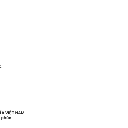
c
ĨA VIỆT NAM
h phúc