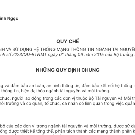
inh Ngọc
QUY CHẾ
ÀNH VÀ SỬ DỤNG HỆ THỐNG MẠNG THÔNG TIN NGÀNH TÀI NGUYÊ
nh s
ố 2223
/QĐ-BTNMT ngày
01
th
á
ng
0
9 năm 2015 của Bộ trưởng 
NHỮNG QUY ĐỊNH CHUNG
ụng và đảm bảo an toàn, an ninh thông tin, đảm bảo kết nối hệ thống
hông tin, hiện đại hóa ngành tài nguyên và môi trường.
 chức, người lao động trong các đ
ơ
n vị thuộc Bộ Tài nguyên và Môi t
ôi trường và cơ quan, tổ chức, cá nhân có liên quan trong việc quả
bộ của các đơn vị trong ngành tài nguyên và môi trường, được sử d
ống được thiết kế tổng thể, phân tách thành các mạng thành phần k