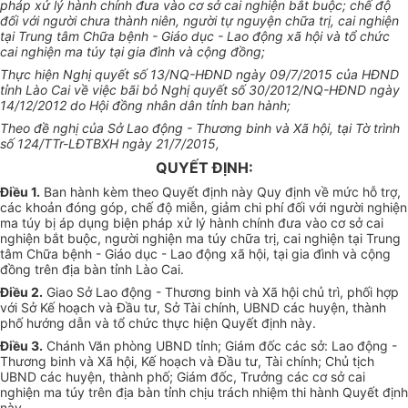
pháp xử lý hành chính đưa vào cơ sở cai nghiện bắt buộc; chế độ
đối với người chưa thành niên, người tự nguyện chữa trị, cai nghiện
tại Trung tâm Chữa bệnh - Giáo dục - Lao động xã hội và tổ chức
cai nghiện ma túy tại gia đình và cộng đồng;
Thực hiện Nghị quyết số 13/NQ-HĐND ngày 09/7/2015 của HĐND
tỉnh Lào Cai về việc bãi bỏ Nghị quyết số 30/2012/NQ-HĐND ngày
14/12/2012 do Hội đồng nhân dân tỉnh ban hành;
Theo đề nghị của Sở Lao động - Thương binh và Xã hội, tại Tờ trình
số 124/TTr-LĐTBXH ngày 21/7/2015,
QUYẾT ĐỊNH:
Điều 1.
Ban hành kèm theo Quyết định này Quy định về mức hỗ trợ,
các khoản đóng góp, chế độ miễn, giảm chi phí đối với người nghiện
ma túy bị áp dụng biện pháp xử lý hành chính đưa vào cơ sở cai
nghiện bắt buộc, người nghiện ma túy chữa trị, cai nghiện tại Trung
tâm Chữa bệnh - Giáo dục - Lao động xã hội, tại gia đình và cộng
đồng trên địa bàn tỉnh Lào Cai.
Điều 2.
Giao Sở Lao động - Thương binh và Xã hội chủ trì, phối hợp
với Sở Kế hoạch và Đầu tư, Sở Tài chính, UBND các huyện, thành
phố hướng dẫn và tổ chức thực hiện Quyết định này.
Điều 3.
Chánh Văn phòng UBND tỉnh; Giám đốc các sở: Lao động -
Thương binh và Xã hội, Kế hoạch và Đầu tư, Tài chính; Chủ tịch
UBND các huyện, thành phố; Giám đốc, Trưởng các cơ sở cai
nghiện ma túy trên địa bàn tỉnh chịu trách nhiệm thi hành Quyết định
này.