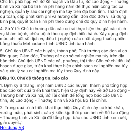
Chủ trì, phối hợp với Sở Kế hoạch và Đầu tư, Sở Lao động - Thương
binh và Xã hội bố trí kinh phí hàng năm để thực hiện công tác cai
nghiện, quản lý sau cai nghiện ma túy trên địa bàn tỉnh. Thẩm định
dự toán, cấp phát kinh phí và hướng dẫn, đôn đốc đơn vị sử dụng
kinh phí, quyết toán kinh phí theo đúng chế độ quy định hiện hành.
4. Sở Y tế: Chủ trì hướng dẫn các cơ sở thực hiện thu giá các dịch
vụ khám bệnh, chữa bệnh theo quy định hiện hành. Xây dựng định
mức chi một số dịch vụ điều trị nghiện các chất dạng thuốc phiện
bằng thuốc Methadone trình UBND tỉnh ban hành.
5. Chủ tịch UBND các huyện, thành phố; Thủ trưởng các đơn vị có
liên quan; Giám đốc, Trưởng các cơ sở cai nghiện ma túy trên địa
bàn tỉnh; Chủ tịch UBND các xã, phường, thị trấn: Căn cứ chỉ tiêu kế
hoạch được giao, triển khai thực hiện chính sách cai nghiện ma túy
và quản lý sau cai nghiện ma túy theo Quy định này.
Điều 10. Chế độ thông tin, báo cáo
1. Định kỳ 6 tháng, một năm UBND các huyện, thành phố tổng hợp
báo cáo kết quả triển khai thực hiện Quy định này về Sở Lao động -
Thương binh và Xã hội, Sở Tài chính để tổng hợp báo cáo UBND
tỉnh, Bộ Lao động - Thương binh và Xã hội, Bộ Tài chính.
2. Trong quá trình triển khai thực hiện Quy định này có khó khăn,
vướng mắc, phát sinh, các ý kiến kịp thời phản ánh về Sở Lao động
- Thương binh và Xã hội để tổng hợp, báo cáo UBND tỉnh xem xét,
giải quyết./.
Nội dung VB