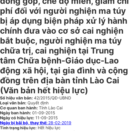
đóng góp, chế độ miễn, giảm chi
phí đối với người nghiện ma túy
bị áp dụng biện pháp xử lý hành
chính đưa vào cơ sở cai nghiện
bắt buộc, người nghiện ma túy
chữa trị, cai nghiện tại Trung
tâm Chữa bệnh-Giáo dục-Lao
động xã hội, tại gia đình và cộng
đồng trên địa bàn tỉnh Lào Cai
(Văn bản hết hiệu lực)
Số hiệu văn bản:
42/2015/QĐ-UBND
Loại văn bản:
Quyết định
Cơ quan ban hành:
Tỉnh Lào Cai
Ngày ban hành:
01-09-2015
Ngày có hiệu lực:
11-09-2015
Ngày bị bãi bỏ, thay thế:
28-02-2019
Hết hiệu lực
Tình trạng hiệu lực: