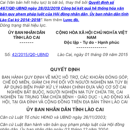
Cai (Văn bản hết hiệu lực) bị bãi bỏ, thay thế bởi
Quyết định số
467/QĐ-UBND ngày 28/02/2019 Công bố kết quả hệ thống hóa văn
bản quy phạm pháp luật của Hội đồng nhân dân, Ủy ban nhân dân tỉnh
Lào Cai kỳ 2014-2018
”.
Xem thêm
Lược đồ.
Dòng trạng thái hiệu lực.
ỦY BAN NHÂN DÂN
CỘNG HÒA XÃ HỘI CHỦ NGHĨA VIỆT
TỈNH LÀO CAI
NAM
-------
Độc lập - Tự do - Hạnh phúc
---------------
Số:
42/2015/QĐ-UBND
Lào Cai, ngày 01 tháng 09 năm 2015
QUYẾT ĐỊNH
BAN HÀNH QUY ĐỊNH VỀ MỨC HỖ TRỢ, CÁC KHOẢN ĐÓNG GÓP,
CHẾ ĐỘ MIỄN, GIẢM CHI PHÍ ĐỐI VỚI NGƯỜI NGHIỆN MA TÚY BỊ
ÁP DỤNG BIỆN PHÁP XỬ LÝ HÀNH CHÍNH ĐƯA VÀO CƠ SỞ CAI
NGHIỆN BẮT BUỘC, NGƯỜI NGHIỆN MA TÚY CHỮA TRỊ, CAI
NGHIỆN TẠI TRUNG TÂM CHỮA BỆNH - GIÁO DỤC - LAO ĐỘNG XÃ
HỘI, TẠI GIA ĐÌNH VÀ CỘNG ĐỒNG TRÊN ĐỊA BÀN TỈNH LÀO CAI
ỦY BAN NHÂN DÂN TỈNH LÀO CAI
Căn cứ Luật Tổ chức HĐND và UBND ngày 26/11/2003;
Căn cứ Luật Ban hành văn bản quy phạm pháp luật của Hội đồng
nhân dân, Ủy ban nhân dân ngày 03 tháng 12 năm 2004;