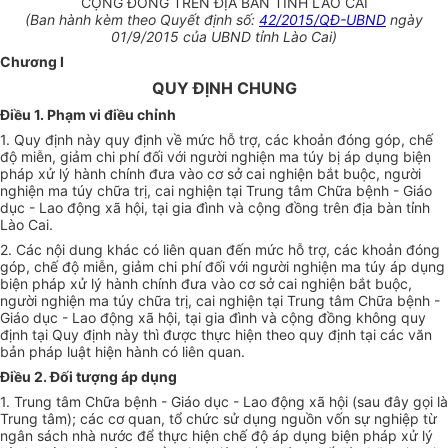
CỘNG ĐỒNG TRÊN ĐỊA BÀN TỈNH LÀO CAI
(Ban hành kèm theo Quyết định số:
42/2015/QĐ-UBND
ngày
01/9/2015 của UBND tỉnh Lào Cai)
Chương I
QUY ĐỊNH CHUNG
Điều 1. Phạm vi điều chỉnh
1. Quy định này quy định về mức hỗ trợ, các khoản đóng góp, chế
độ miễn, giảm chi phí đối với người nghiện ma túy bị áp dụng biện
pháp xử lý hành chính đưa vào cơ sở cai nghiện bắt buộc, người
nghiện ma túy chữa trị, cai nghiện tại Trung tâm Chữa bệnh - Giáo
dục - Lao động xã hội, tại gia đình và cộng đồng trên địa bàn tỉnh
Lào Cai.
2. Các nội dung khác có liên quan đến mức hỗ trợ, các khoản đóng
góp, chế độ miễn, giảm chi phí đối với người nghiện ma túy áp dụng
biện pháp xử lý hành chính đưa vào cơ sở cai nghiện bắt buộc,
người nghiện ma túy chữa trị, cai nghiện tại Trung tâm Chữa bệnh -
Giáo dục - Lao động xã hội, tại gia đình và cộng đồng không quy
định tại Quy định này thì được thực hiện theo quy định tại các văn
bản pháp luật hiện hành có liên quan.
Điều 2. Đối tượng áp dụng
1. Trung tâm Chữa bệnh - Giáo dục - Lao động xã hội (sau đây gọi là
Trung tâm); các cơ quan, tổ chức sử dụng nguồn vốn sự nghiệp từ
ngân sách nhà nước để thực hiện chế độ áp dụng biện pháp xử lý