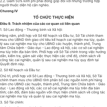
2.2. Giảm 50% kinh phí phải đóng góp đối với những trường hợp
người thuộc diện hộ cận nghèo.
Chương IV
TỔ CHỨC THỰC HIỆN
Điều 9. Trách nhiệm của các cơ quan có liên quan
1. Sở Lao động - Thương binh và Xã hội:
Hàng năm, phối hợp với Sở Kế hoạch và Đầu tư, Sở Tài chính tham
mưu cho UBND tỉnh giao chỉ tiêu kế hoạch cai nghiện ma túy, quản
lý sau cai nghiện ma túy cho UBND các huyện, thành phố, Trung
tâm Chữa bệnh - Giáo dục - Lao động xã hội, các cơ sở cai nghiện
ma túy trên địa bàn tỉnh. Phối hợp với Sở Tài chính trong việc hướng
dẫn, kiểm tra, giám sát việc thực hiện các chế độ, chính sách về
công tác cai nghiện, quản lý sau cai nghiện ma túy quy định tại
Quyết định này.
2. Sở Kế hoạch và Đầu tư:
Chủ trì, phối hợp với Sở Lao động - Thương binh và Xã hội, Sở Tài
chính tham mưu cho UBND tỉnh phân bổ các nguồn kinh phí hàng
năm cho UBND các huyện, thành phố, Trung tâm Chữa bệnh - Giáo
dục - Lao động xã hội, các cơ sở cai nghiện ma túy trên địa bàn
tỉnh; cân đối, đảm bảo nguồn vốn thực hiện chính sách về công tác
cai nghiện ma túy và quản lý sau cai nghiện ma túy.
3. Sở Tài chính: