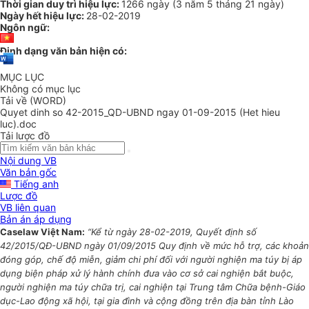
Thời gian duy trì hiệu lực:
1266 ngày
(
3 năm
5 tháng
21 ngày
)
Ngày hết hiệu lực:
28-02-2019
Ngôn ngữ:
Định dạng văn bản hiện có:
MỤC LỤC
Không có mục lục
Tải về (WORD)
Quyet dinh so 42-2015_QD-UBND ngay 01-09-2015 (Het hieu
luc).doc
Tải lược đồ
Nội dung VB
Văn bản gốc
Tiếng anh
Lược đồ
VB liên quan
Bản án áp dụng
Caselaw Việt Nam:
“Kể từ ngày 28-02-2019, Quyết định số
42/2015/QĐ-UBND ngày 01/09/2015 Quy định về mức hỗ trợ, các khoản
đóng góp, chế độ miễn, giảm chi phí đối với người nghiện ma túy bị áp
dụng biện pháp xử lý hành chính đưa vào cơ sở cai nghiện bắt buộc,
người nghiện ma túy chữa trị, cai nghiện tại Trung tâm Chữa bệnh-Giáo
dục-Lao động xã hội, tại gia đình và cộng đồng trên địa bàn tỉnh Lào