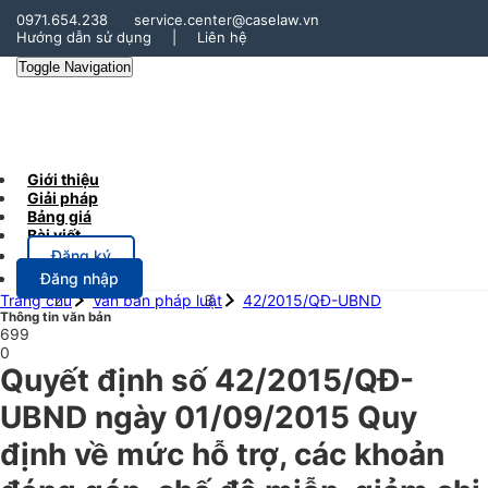
0971.654.238
service.center@caselaw.vn
Hướng dẫn sử dụng
|
Liên hệ
Toggle Navigation
Giới thiệu
Giải pháp
Bảng giá
Bài viết
Đăng ký
Đăng nhập
Trang chủ
Văn bản pháp luật
42/2015/QĐ-UBND
Thông tin văn bản
699
0
Quyết định số 42/2015/QĐ-
UBND ngày 01/09/2015 Quy
định về mức hỗ trợ, các khoản