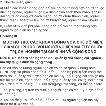
2. Chế độ miễn, giảm
a) Miễn các khoản đóng góp đối với những trường hợp người thuộc
diện hộ nghèo, người thuộc gia đình chính sách theo Pháp lệnh ưu
đãi người có công với cách mạng, người chưa thành niên, người
thuộc diện Bảo trợ xã hội, người khuyết tật; người nhiễm HIV/AIDS
b) Giảm 50% kinh phí phải đóng góp đối với những trường hợp
người thuộc diện hộ cận nghèo.
Chương III
MỨC HỖ TRỢ, CÁC KHOẢN ĐÓNG GÓP, CHẾ ĐỘ MIỄN,
GIẢM CHI PHÍ ĐỐI VỚI NGƯỜI NGHIỆN MA TÚY CHỮA
TRỊ, CAI NGHIỆN TẠI GIA ĐÌNH VÀ CỘNG ĐỒNG
Điều 6. Chi hỗ trợ cán bộ theo dõi, quản lý đối tượng cai nghiện
ma túy tại gia đình và cộng đồng
Căn cứ vào số lượng người nghiện có hồ sơ quản lý hàng năm,
UBND cấp xã phân công từ 01 đến 03 cán bộ phụ trách công tác
theo dõi, quản lý đối tượng nghiện ma túy, đối tượng cai nghiện ma
túy tại gia đình, cộng đồng, đối tượng quản lý sau cai tại nơi cư trú
và hưởng mức hỗ trợ 350.000 đồng/người/tháng, cụ thể như sau:
1. Xã, phường, thị trấn có dưới 50 người nghiện ma túy được bố trí
01 cán bộ;
2. Xã, phường, thị trấn có 50 đến dưới 100 người nghiện ma túy
được bố trí 02 cán bộ;