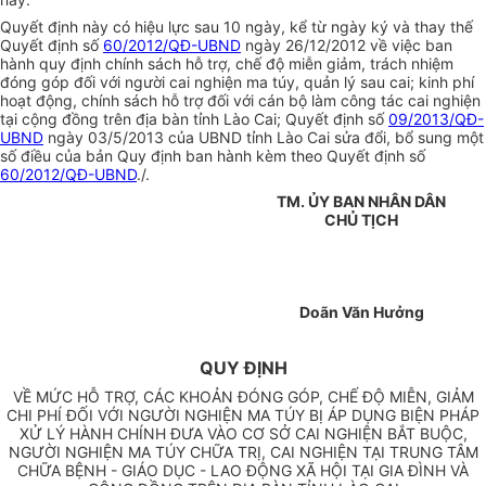
Quyết định này có hiệu lực sau 10 ngày, kể từ ngày ký và thay thế
Quyết định số
60/2012/QĐ-UBND
ngày 26/12/2012 về việc ban
hành quy định chính sách hỗ trợ, chế độ miễn giảm, trách nhiệm
đóng góp đối với người cai nghiện ma túy, quản lý sau cai; kinh phí
hoạt động, chính sách hỗ trợ đối với cán bộ làm công tác cai nghiện
tại cộng đồng trên địa bàn tỉnh Lào Cai; Quyết định số
09/2013/QĐ-
UBND
ngày 03/5/2013 của UBND tỉnh Lào Cai sửa đổi, bổ sung một
số điều của bản Quy định ban hành kèm theo Quyết định số
60/2012/QĐ-UBND
./.
TM. ỦY BAN NHÂN DÂN
CHỦ TỊCH
Doãn Văn Hưởng
QUY ĐỊNH
VỀ MỨC HỖ TRỢ, CÁC KHOẢN ĐÓNG GÓP, CHẾ ĐỘ MIỄN, GIẢM
CHI PHÍ ĐỐI VỚI NGƯỜI NGHIỆN MA TÚY BỊ ÁP DỤNG BIỆN PHÁP
XỬ LÝ HÀNH CHÍNH ĐƯA VÀO CƠ SỞ CAI NGHIỆN BẮT BUỘC,
NGƯỜI NGHIỆN MA TÚY CHỮA TRỊ, CAI NGHIỆN TẠI TRUNG TÂM
CHỮA BỆNH - GIÁO DỤC - LAO ĐỘNG XÃ HỘI TẠI GIA ĐÌNH VÀ