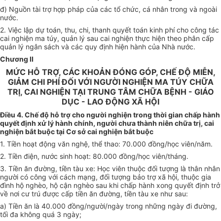
đ) Nguồn tài trợ hợp pháp của các tổ chức, cá nhân trong và ngoài
nước.
2. Việc lập dự toán, thu, chi, thanh quyết toán kinh phí cho công tác
cai nghiện ma túy, quản lý sau cai nghiện thực hiện theo phân cấp
quản lý ngân sách và các quy định hiện hành của Nhà nước.
Chương II
MỨC HỖ TRỢ, CÁC KHOẢN ĐÓNG GÓP, CHẾ ĐỘ MIỄN,
GIẢM CHI PHÍ ĐỐI VỚI NGƯỜI NGHIỆN MA TÚY CHỮA
TRỊ, CAI NGHIỆN TẠI TRUNG TÂM CHỮA BỆNH - GIÁO
DỤC - LAO ĐỘNG XÃ HỘI
Điều 4. Chế độ hỗ trợ cho người nghiện trong thời gian chấp hành
quyết định xử lý hành chính, người chưa thành niên chữa trị, cai
nghiện bắt buộc tại Cơ sở cai nghiện bắt buộc
1. Tiền hoạt động văn nghệ, thể thao: 70.000 đồng/học viên/năm.
2. Tiền điện, nước sinh hoạt: 80.000 đồng/học viên/tháng.
3. Tiền ăn đường, tiền tàu xe: Học viên thuộc đối tượng là thân nhân
người có công với cách mạng, đối tượng bảo trợ xã hội, thuộc gia
đình hộ nghèo, hộ cận nghèo sau khi chấp hành xong quyết định trở
về nơi cư trú được cấp tiền ăn đường, tiền tàu xe như sau:
a) Tiền ăn là 40.000 đồng/người/ngày trong những ngày đi đường,
tối đa không quá 3 ngày;