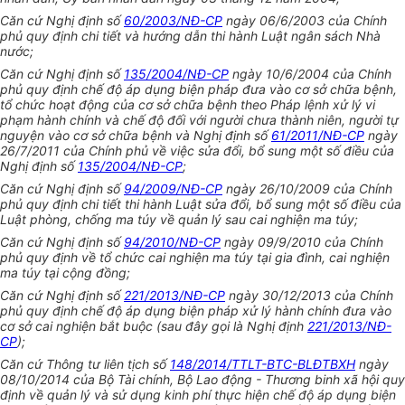
Căn cứ Nghị định số
60/2003/NĐ-CP
ngày 06/6/2003 của Chính
phủ quy định chi tiết và hướng dẫn thi hành Luật ngân sách Nhà
nước;
Căn cứ Nghị định số
135/2004/NĐ-CP
ngày 10/6/2004 của Chính
phủ quy định chế độ áp dụng biện pháp đưa vào cơ sở chữa bệnh,
tổ chức hoạt động của cơ sở chữa bệnh theo Pháp lệnh xử lý vi
phạm hành chính và chế độ đối với người chưa thành niên, người tự
nguyện vào cơ sở chữa bệnh và Nghị định số
61/2011/NĐ-CP
ngày
26/7/2011 của Chính phủ về việc sửa đổi, bổ sung một số điều của
Nghị định số
135/2004/NĐ-CP
;
Căn cứ Nghị định số
94/2009/NĐ-CP
ngày 26/10/2009 của Chính
phủ quy định chi tiết thi hành Luật sửa đổi, bổ sung một số điều của
Luật phòng, chống ma túy về quản lý sau cai nghiện ma túy;
Căn cứ Nghị định số
94/2010/NĐ-CP
ngày 09/9/2010 của Chính
phủ quy định về tổ chức cai nghiện ma túy tại gia đình, cai nghiện
ma túy tại cộng đồng;
Căn cứ Nghị định số
221/2013/NĐ-CP
ngày 30/12/2013 của Chính
phủ quy định chế độ áp dụng biện pháp xử lý hành chính đưa vào
cơ sở cai nghiện bắt buộc (sau đây gọi là Nghị định
221/2013/NĐ-
CP
);
Căn cứ Thông tư liên tịch số
148/2014/TTLT-BTC-BLĐTBXH
ngày
08/10/2014 của Bộ Tài chính, Bộ Lao động - Thương binh xã hội quy
định về quản lý và sử dụng kinh phí thực hiện chế độ áp dụng biện