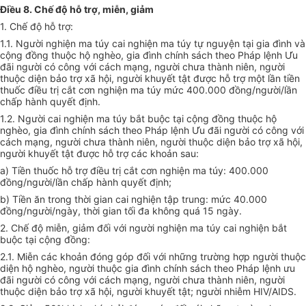
Điều 8. Chế độ hỗ trợ, miễn, giảm
1. Chế độ hỗ trợ:
1.1. Người nghiện ma túy cai nghiện ma túy tự nguyện tại gia đình và
cộng đồng thuộc hộ nghèo, gia đình chính sách theo Pháp lệnh Ưu
đãi người có công với cách mạng, người chưa thành niên, người
thuộc diện bảo trợ xã hội, người khuyết tật được hỗ trợ một lần tiền
thuốc điều trị cắt cơn nghiện ma túy mức 400.000 đồng/người/lần
chấp hành quyết định.
1.2. Người cai nghiện ma túy bắt buộc tại cộng đồng thuộc hộ
nghèo, gia đình chính sách theo Pháp lệnh Ưu đãi người có công với
cách mạng, người chưa thành niên, người thuộc diện bảo trợ xã hội,
người khuyết tật được hỗ trợ các khoản sau:
a) Tiền thuốc hỗ trợ điều trị cắt cơn nghiện ma túy: 400.000
đồng/người/lần chấp hành quyết định;
b) Tiền ăn trong thời gian cai nghiện tập trung: mức 40.000
đồng/người/ngày, thời gian tối đa không quá 15 ngày.
2. Chế độ miễn, giảm đối với người nghiện ma túy cai nghiện bắt
buộc tại cộng đồng:
2.1. Miễn các khoản đóng góp đối với những trường hợp người thuộc
diện hộ nghèo, người thuộc gia đình chính sách theo Pháp lệnh ưu
đãi người có công với cách mạng, người chưa thành niên, người
thuộc diện bảo trợ xã hội, người khuyết tật; người nhiễm HIV/AIDS.