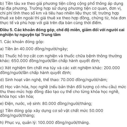
b) Tiền tàu xe theo giá phương tiện công cộng phổ thông áp dụng
tại địa phương. Trường hợp sử dụng phương tiện cơ quan, đơn vị,
chi phí tính theo số km và tiêu hao nhiên liệu thực tế; trường hợp
thuê xe bên ngoài thì giá thuê xe theo hợp đồng, chứng từ, hóa đơn
thực tế và phù hợp với giá trên địa bàn cùng thời điểm.
Điều 5. Các khoản đóng góp, chế độ miễn, giảm đối với người cai
nghiện tự nguyện tại Trung tâm
1. Các khoản đóng góp:
a) Tiền ăn 40.000 đồng/người/ngày;
b) Thuốc hỗ trợ cắt cơn nghiện và thuốc chữa bệnh thông thường
khác: 650.000 đồng/người/lần chấp hành quyết định;
c) Xét nghiệm tìm chất ma túy và các xét nghiệm khác: 200.000
đồng/người/lần chấp hành quyết định;
d) Sinh hoạt văn nghệ, thể thao: 70.000 đồng/người/năm;
đ) Học văn hóa, học nghề (nếu bản thân đối tượng có nhu cầu) mức
thu theo mức hợp đồng đào tạo cụ thể cho từng khóa học nghề,
khóa học văn hóa;
e) Điện, nước, vệ sinh: 80.000 đồng/người/tháng;
g) Tiền đóng góp xây dựng cơ sở vật chất mức 50.000
đồng/người/tháng;
h) Phục vụ, quản lý: 100.000 đồng/người/tháng.