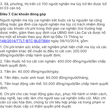
3. Xã, phường, thị trấn có 100 người nghiện ma túy trở lên được bố
trí 03 cán bộ.
Điều 7. Các khoản đóng góp
Người nghiện ma túy cai nghiện bắt buộc và tự nguyện tại cộng
đồng hoặc gia đình của người nghiện ma túy có trách nhiệm đóng
góp các khoản chi phí trong thời gian cai nghiện (trừ trường hợp
được miễn, giảm theo quy định của UBND tỉnh Lào Cai và được hỗ
trợ một số khoản theo quy định tại Điều 13 Thông tư
148/2014/TTLT-BTC-BLĐTBXH
ngày 08/10/2014, gồm:
1. Chi phí khám sức khỏe; xét nghiệm phát hiện chất ma túy và các
xét nghiệm khác để chuẩn bị điều trị cắt cơn: 200.000
đồng/người/lần chấp hành quyết định;
2. Tiền thuốc hỗ trợ cắt cơn nghiện: 400.000 đồng/người/lần chấp
hành quyết định;
3. Tiền ăn: 40.000 đồng/người/ngày;
4. Tiền điện, nước sinh hoạt: 80.000 đồng/người/tháng;
5. Tiền hoạt động văn thể: 50.000 đồng/người/lần chấp hành quyết
định;
6. Chi phí cho các hoạt động giáo dục, phục hồi hành vi nhân cách,
dạy nghề, tạo việc làm cho người sau cai nghiện (nếu có). Mức chi
căn cứ vào hóa đơn, chứng từ chi tiêu hợp pháp và trong phạm vi
dự toán được cấp có thẩm quyền phê duyệt.