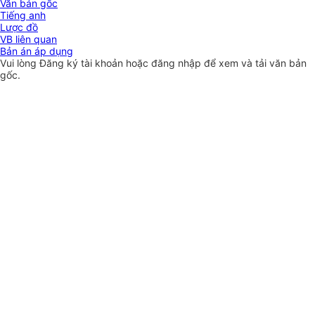
Văn bản gốc
Tiếng anh
Lược đồ
VB liên quan
Bản án áp dụng
Vui lòng
Đăng ký
tài khoản hoặc
đăng nhập
để xem và tải văn bản
gốc.