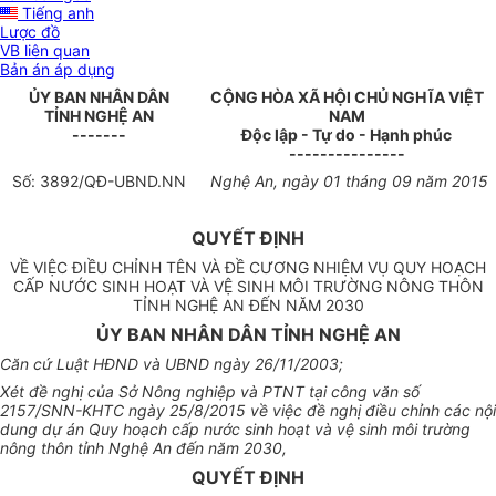
Tiếng anh
Lược đồ
VB liên quan
Bản án áp dụng
ỦY BAN NHÂN
DÂN
CỘNG HÒA XÃ HỘI CHỦ NGHĨA VIỆT
TỈNH
NGHỆ AN
NAM
-------
Độc lập - Tự do - Hạnh phúc
---------------
Số:
3892
/QĐ-UBND
.NN
Nghệ An
, ngày
01
tháng
09
năm
2015
Q
UYẾT
ĐỊNH
VỀ VIỆC ĐIỀU CHỈNH TÊN VÀ ĐỀ CƯƠNG NHIỆM VỤ QUY HOẠCH
CẤP NƯỚC SINH HOẠT VÀ VỆ SINH MÔI TRƯỜNG NÔNG THÔN
TỈNH NGHỆ AN ĐẾN NĂM 2030
ỦY BAN NHÂN DÂN TỈNH NGHỆ AN
Căn cứ Luật HĐND và
U
BND ngày 26/11/2003;
Xét đề nghị của Sở Nông nghiệp và PTNT tại công văn số
2157/SNN-KHTC ngày 25/8/2015 v
ề
việc đề nghị điều chỉnh các nội
dung dự án Quy hoạch cấp nước sinh hoạt và vệ sinh môi trường
nông thôn t
ỉ
nh Nghệ An đến năm 2030,
QUYẾT ĐỊNH