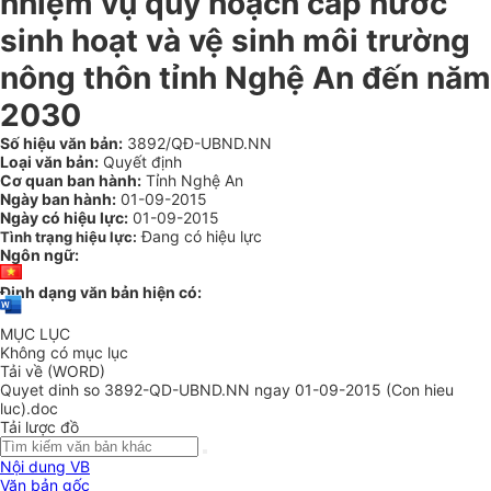
nhiệm vụ quy hoạch cấp nước
sinh hoạt và vệ sinh môi trường
nông thôn tỉnh Nghệ An đến năm
2030
Số hiệu văn bản:
3892/QĐ-UBND.NN
Loại văn bản:
Quyết định
Cơ quan ban hành:
Tỉnh Nghệ An
Ngày ban hành:
01-09-2015
Ngày có hiệu lực:
01-09-2015
Đang có hiệu lực
Tình trạng hiệu lực:
Ngôn ngữ:
Định dạng văn bản hiện có:
MỤC LỤC
Không có mục lục
Tải về (WORD)
Quyet dinh so 3892-QD-UBND.NN ngay 01-09-2015 (Con hieu
luc).doc
Tải lược đồ
Nội dung VB
Văn bản gốc