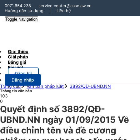
0971.654.238
service.center@caselaw.vn
Hướng dẫn sử dụng
|
Liên hệ
Toggle Navigation
Giới thiệu
Giải pháp
Bảng giá
Bài viết
Đăng ký
Đăng nhập
Trang chủ
Văn bản pháp luật
3892/QĐ-UBND.NN
Thông tin văn bản
103
0
Quyết định số 3892/QĐ-
UBND.NN ngày 01/09/2015 Về
điều chỉnh tên và đề cương