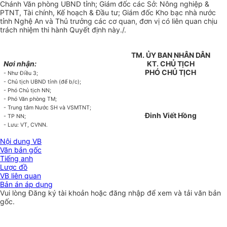
Chánh Văn phòng
U
BND t
ỉ
nh; Giám đốc các Sở: Nông nghiệp &
PTNT, Tài chính, K
ế
hoạch & Đ
ầ
u tư; Giám đốc Kho bạc nhà nước
tỉnh Nghệ An và Th
ủ
trưởng các cơ quan, đơn vị c
ó
liên quan chịu
trách nhiệm thi hành Quyết định này./.
TM.
ỦY
BAN NH
Â
N DÂN
Nơi nhận:
KT.
CHỦ TỊCH
PHÓ
CHỦ TỊCH
-
Như Điều 3;
-
Ch
ủ
tịch UBND t
ỉ
nh (để b/c);
-
Phó Chủ tịch NN;
-
Phó V
ă
n phòng TM;
-
Trung
tâm
Nước SH và VSMTNT;
Đinh Viết Hồng
-
TP NN;
-
Lưu: VT, CV
NN.
Nội dung VB
Văn bản gốc
Tiếng anh
Lược đồ
VB liên quan
Bản án áp dụng
Vui lòng
Đăng ký
tài khoản hoặc
đăng nhập
để xem và tải văn bản
gốc.