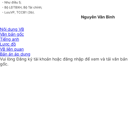
- Như điều 5;
- Bộ LĐTBXH, Bộ Tài chính;
- Lưu:VP, TCCB1 (3b).
Nguyễn Văn Bình
Nội dung VB
Văn bản gốc
Tiếng anh
Lược đồ
VB liên quan
Bản án áp dụng
Vui lòng
Đăng ký
tài khoản hoặc
đăng nhập
để xem và tải văn bản
gốc.