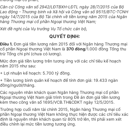
Căn cứ Công văn số 2942/LĐTBXH-LĐTL ngày 28/7/2015 của Bộ
Lao động - Thương binh và Xã hội và Công văn số 9515/BTC-TCNH
ngày 14/7/2015 của Bộ Tài chính về tiền lương năm 2015 của Ngân
hàng Thương mại cổ phần Ngoại thương Việt Nam;
Xét đề nghị của Vụ trưởng Vụ Tổ chức cán bộ,
QUYẾT ĐỊNH:
Điều 1.
Đơn giá tiền lương năm 2015 đối với Ngân hàng Thương mại
cổ phần Ngoại thương Việt Nam là
370 đồng
/1.000 đồng Tổng thu
trừ Tổng chi phí (chưa có lương).
Mức đơn giá tiền lương trên tương ứng với các chỉ tiêu kế hoạch
năm 2015 như sau:
+ Lợi nhuận kế hoạch: 5.700 tỷ đồng.
+ Tiền lương bình quân kế hoạch để tính đơn giá: 19.433 ngàn
đồng/người/tháng.
Các nguyên nhân khách quan Ngân hàng Thương mại cổ phần
Ngoại thương Việt Nam giải trình trong Đề án đơn giá tiền lương
kèm theo công văn số 1695/VCB.TH&CĐKT ngày 12/5/2015.
Trường hợp cuối năm tài chính 2015, Ngân hàng Thương mại cổ
phần Ngoại thương Việt Nam không thực hiện được các chỉ tiêu xác
định là nguyên nhân khách quan từ 80% trở lên, thì phải xem xét
điều chỉnh lại mức tiền lương tương ứng.