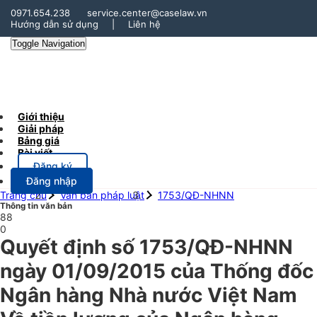
0971.654.238
service.center@caselaw.vn
Hướng dẫn sử dụng
|
Liên hệ
Toggle Navigation
Giới thiệu
Giải pháp
Bảng giá
Bài viết
Đăng ký
Đăng nhập
Trang chủ
Văn bản pháp luật
1753/QĐ-NHNN
Thông tin văn bản
88
0
Quyết định số 1753/QĐ-NHNN
ngày 01/09/2015 của Thống đốc
Ngân hàng Nhà nước Việt Nam