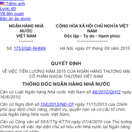
Tiếng anh
Lược đồ
VB liên quan
Bản án áp dụng
NGÂN HÀNG NHÀ
CỘNG HÒA XÃ HỘI CHỦ NGHĨA VIỆT
NƯỚC
NAM
VIỆT NAM
Độc lập - Tự do - Hạnh phúc
-------
---------------
Số:
1753/QĐ-NHNN
Hà Nội, ngày 01 tháng 09 năm 2015
QUYẾT ĐỊNH
VỀ VIỆC TIỀN LƯƠNG NĂM 2015 CỦA NGÂN HÀNG THƯƠNG MẠI
CỔ PHẦN NGOẠI THƯƠNG VIỆT NAM
THỐNG ĐỐC NGÂN HÀNG NHÀ NƯỚC
Căn cứ Luật Ngân hàng Nhà nước Việt Nam số
46/2010/QH12
ngày
16/6/2010;
Căn cứ Nghị định số
156/2013/NĐ-CP
ngày 11/11/2013 của Chính
phủ quy định chức năng, nhiệm vụ, quyền hạn và cơ cấu tổ chức
của Ngân hàng Nhà nước Việt Nam;
Căn cứ Công văn số 563/TTg-KTTH ngày 07/4/2010 của Thủ tướng
Chính phủ về việc đại diện chủ sở hữu vốn Nhà nước tại Ngân hàng
thương mại cổ phần;