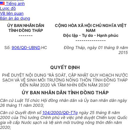
Tiếng anh
Lược đồ
VB liên quan
Bản án áp dụng
ỦY BAN NHÂN DÂN
CỘNG HÒA XÃ HỘI CHỦ NGHĨA VIỆT
TỈNH ĐỒNG THÁP
NAM
-------
Độc lập - Tự do - Hạnh phúc
---------------
Số:
906/QĐ-UBND
.HC
Đồng Tháp, ngày 01 tháng 9 năm
2015
QUYẾT ĐỊNH
PHÊ DUYỆT NỘI DUNG “RÀ SOÁT, CẬP NHẬT QUY HOẠCH NƯỚC
SẠCH VÀ VỆ SINH MÔI TRƯỜNG NÔNG THÔN TỈNH ĐỒNG THÁP
ĐẾN NĂM 2020 VÀ TẦM NHÌN ĐẾN NĂM 2030”
ỦY BAN NHÂN DÂN TỈNH ĐỒNG THÁP
Căn cứ Luật Tổ chức Hội đồng nhân dân và Ủy ban nhân dân ngày
26 tháng 11 năm 2003;
Căn cứ Quyết định số
104/2000/QĐ-TTg
ngày 25 tháng 8 năm
2000 của Thủ tướng Chính phủ về việc phê duyệt Chiến lược Quốc
gia về cấp Nước sạch và Vệ sinh môi trường nông thôn đến năm
2020;