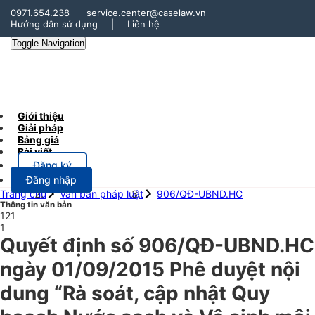
0971.654.238
service.center@caselaw.vn
Hướng dẫn sử dụng
|
Liên hệ
Toggle Navigation
Giới thiệu
Giải pháp
Bảng giá
Bài viết
Đăng ký
Đăng nhập
Trang chủ
Văn bản pháp luật
906/QĐ-UBND.HC
Thông tin văn bản
121
1
Quyết định số 906/QĐ-UBND.HC
ngày 01/09/2015 Phê duyệt nội
dung “Rà soát, cập nhật Quy