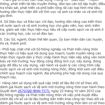
thông, phát triển tài liệu truyền thông, đào tạo cán bộ tập huấn, điều
tra khảo sát, phát triển và phổ biến rộng rãi các loại hình nhà tiêu,
hướng dẫn thực hiện đối với lĩnh vực vệ sinh cá nhân và vệ sinh hộ
gia đình.
4. Sở Giáo dục và Đào tạo: chỉ đạo, hướng dẫn nâng cao kiến thức
về nước sạch và vệ sinh trường học cho giáo viên, học sinh; kiểm
tra, giám sát việc thực hiện mục tiêu về cấp nước sạch và vệ sinh ở
các trường học, các cơ sở đào tạo.
5. Các Sở, ngành, Đoàn thể liên quan, Ủy ban nhân dân các huyện,
thị xã, thành phố:
- Phối hợp chặt chẽ với Sở Nông nghiệp và Phát triển nông thôn
thực hiện có hiệu quả nội dung quy hoạch; tuyên truyền nâng cao
nhận thức người dân ý thức chấp hành thực hiện nếp sống văn minh
bảo vệ môi trường; huy động cộng đồng tích cực xây dựng, đóng
góp để đầu tư xây dựng, vận hành và quản lý các công trình cấp
nước sạch và vệ sinh môi trường nông thôn, đồng thời xem xét điều
chỉnh quy hoạch của ngành, địa phương phù hợp nội dung của quy
hoạch này.
- Hàng năm sử dụng kết quả cập nhật số liệu Bộ chỉ số theo dõi,
đánh giá Nước sạch và Vệ sinh môi trường nông thôn ban hành theo
Quyết định
2570/QĐ-BNN-TCTL
ngày 22 tháng 10 năm 2012 của
Bộ Nông nghiệp và Phát triển nông thôn về việc phê duyệt điều
chỉnh Bộ chỉ số và tài liệu hướng dẫn triển khai công tác theo dõi và
đánh giá Nước sạch và Vệ sinh môi trường nông thôn làm cơ sở theo