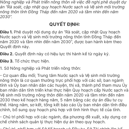
Nông nghiệp và Phát triển nông thôn về việc đề nghị phê duyệt dự
án “Rà soát, cập nhật quy hoạch Nước sạch và Vệ sinh môi trường
nông thôn tỉnh Đồng Tháp đến năm 2020 và tầm nhìn đến năm
2030”.
QUYẾT ĐỊNH:
Điều 1.
Phê duyệt nội dung dự án “Rà soát, cập nhật Quy hoạch
Nước sạch và Vệ sinh môi trường nông thôn tỉnh Đồng Tháp đến
năm 2020 và tầm nhìn đến năm 2030”, được ban hành kèm theo
Quyết định này.
Điều 2.
Quyết định này có hiệu lực thi hành kể từ ngày ký.
Điều 3.
Tổ chức thực hiện.
1. Sở Nông nghiệp và Phát triển nông thôn:
- Cơ quan đầu mối; Trung tâm Nước sạch và Vệ sinh môi trường
nông thôn là cơ quan thường trực phối hợp với các sở, ban ngành
tỉnh và Ủy ban nhân dân các huyện, thị xã, thành phố tham mưu Ủy
ban nhân dân tỉnh triển khai thực hiện Quy hoạch cấp Nước sạch và
Vệ sinh môi trường nông thôn đến năm 2020 và tầm nhìn đến năm
2030 theo kế hoạch hàng năm, 5 năm bằng các dự án đầu tư cụ
thể. Hàng năm, sơ kết, tổng kết báo cáo Ủy ban nhân dân tỉnh điều
chỉnh, bổ sung quy hoạch phù hợp với tình hình thực tế của tỉnh.
- Chủ trì phối hợp với các ngành, địa phương đề xuất, xây dựng cơ
chế chính sách quản lý thực hiện dự án theo quy hoạch.
- Chủ trì, phối hợp với Sở Kế hoạch và Đầu tư, Sở Tài chính lập kế