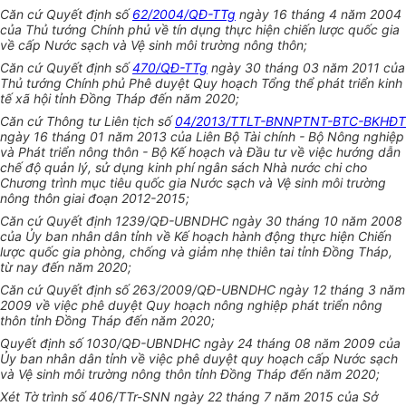
Căn cứ Quyết định số
62/2004/QĐ-TTg
ngày 16 tháng 4 năm 2004
của Thủ tướng Chính phủ về tín dụng thực hiện chiến lược quốc gia
về cấp Nước sạch và Vệ sinh môi trường nông thôn;
Căn cứ Quyết định số
470/QĐ-TTg
ngày 30 tháng 03 năm 2011 của
Thủ tướng Chính phủ Phê duyệt Quy hoạch Tổng thể phát triển kinh
tế xã hội tỉnh Đồng Tháp đến năm 2020;
Căn cứ Thông tư Liên tịch số
04/2013/TTLT-BNNPTNT-BTC-BKHĐT
ngày 16 tháng 01 năm 2013 của Liên Bộ Tài chính - Bộ Nông nghiệp
và Phát triển nông thôn - Bộ Kế hoạch và Đầu tư về việc hướng dẫn
chế độ quản lý, sử dụng kinh phí ngân sách Nhà nước chi cho
Chương trình mục tiêu quốc gia Nước sạch và Vệ sinh môi trường
nông thôn giai đoạn 2012-2015;
Căn cứ Quyết định 1239/QĐ-UBNDHC ngày 30 tháng 10 năm 2008
của Ủy ban nhân dân tỉnh về Kế hoạch hành động thực hiện Chiến
lược quốc gia phòng, chống và giảm nhẹ thiên tai tỉnh Đồng Tháp,
từ nay đến năm 2020;
Căn cứ Quyết định số 263/2009/QĐ-UBNDHC ngày 12 tháng 3 năm
2009 về việc phê duyệt Quy hoạch nông nghiệp phát triển nông
thôn tỉnh Đồng Tháp đến năm 2020;
Quyết định số 1030/QĐ-UBNDHC ngày 24 tháng 08 năm 2009 của
Ủy ban nhân dân tỉnh về việc phê duyệt quy hoạch cấp Nước sạch
và Vệ sinh môi trường nông thôn tỉnh Đồng Tháp đến năm 2020;
Xét Tờ trình số 406/TTr-SNN ngày 22 tháng 7 năm 2015 của Sở