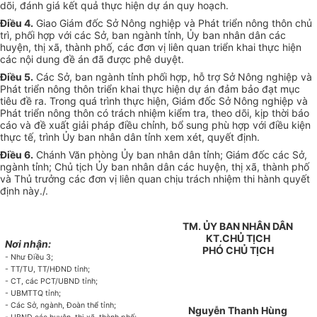
dõi, đánh giá kết quả thực hiện dự án quy hoạch.
Điều 4.
Giao Giám đốc Sở Nông nghiệp và Phát triển nông thôn chủ
trì, phối hợp với các Sở, ban ngành tỉnh, Ủy ban nhân dân các
huyện, thị xã, thành phố, các đơn vị liên quan triển khai thực hiện
các nội dung đề án đã được phê duyệt.
Điều 5.
Các Sở, ban ngành tỉnh phối hợp, hỗ trợ Sở Nông nghiệp và
Phát triển nông thôn triển khai thực hiện dự án đảm bảo đạt mục
tiêu đề ra. Trong quá trình thực hiện, Giám đốc Sở Nông nghiệp và
Phát triển nông thôn có trách nhiệm kiểm tra, theo dõi, kịp thời báo
cáo và đề xuất giải pháp điều chỉnh, bổ sung phù hợp với điều kiện
thực tế, trình Ủy ban nhân dân tỉnh xem xét, quyết định.
Điều 6.
Chánh Văn phòng Ủy ban nhân dân tỉnh; Giám đốc các Sở,
ngành tỉnh; Chủ tịch Ủy ban nhân dân các huyện, thị xã, thành phố
và Thủ trưởng các đơn vị liên quan chịu trách nhiệm thi hành quyết
định này./.
TM. ỦY BAN NHÂN DÂN
KT.CHỦ TỊCH
Nơi nhận:
PHÓ CHỦ TỊCH
- Như Điều 3;
- TT/TU, TT/HĐND tỉnh;
- CT, các PCT/UBND tỉnh;
- UBMTTQ tỉnh;
- Các Sở, ngành, Đoàn thể tỉnh;
Nguyễn Thanh Hùng