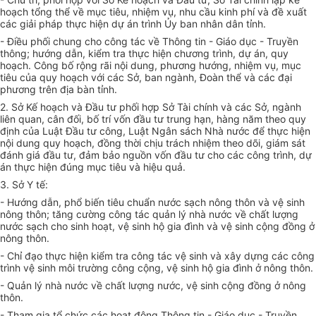
hoạch tổng thể về mục tiêu, nhiệm vụ, nhu cầu kinh phí và đề xuất
các giải pháp thực hiện dự án trình Ủy ban nhân dân tỉnh.
- Điều phối chung cho công tác về Thông tin - Giáo dục - Truyền
thông; hướng dẫn, kiểm tra thực hiện chương trình, dự án, quy
hoạch. Công bố rộng rãi nội dung, phương hướng, nhiệm vụ, mục
tiêu của quy hoạch với các Sở, ban ngành, Đoàn thể và các đại
phương trên địa bàn tỉnh.
2. Sở Kế hoạch và Đầu tư phối hợp Sở Tài chính và các Sở, ngành
liên quan, cân đối, bố trí vốn đầu tư trung hạn, hàng năm theo quy
định của Luật Đầu tư công, Luật Ngân sách Nhà nước để thực hiện
nội dung quy hoạch, đồng thời chịu trách nhiệm theo dõi, giám sát
đánh giá đầu tư, đảm bảo nguồn vốn đầu tư cho các công trình, dự
án thực hiện đúng mục tiêu và hiệu quả.
3. Sở Y tế:
- Hướng dẫn, phổ biến tiêu chuẩn nước sạch nông thôn và vệ sinh
nông thôn; tăng cường công tác quản lý nhà nước về chất lượng
nước sạch cho sinh hoạt, vệ sinh hộ gia đình và vệ sinh cộng đồng ở
nông thôn.
- Chỉ đạo thực hiện kiểm tra công tác vệ sinh và xây dựng các công
trình vệ sinh môi trường công cộng, vệ sinh hộ gia đình ở nông thôn.
- Quản lý nhà nước về chất lượng nước, vệ sinh cộng đồng ở nông
thôn.
- Tham gia tổ chức các hoạt động Thông tin - Giáo dục - Truyền