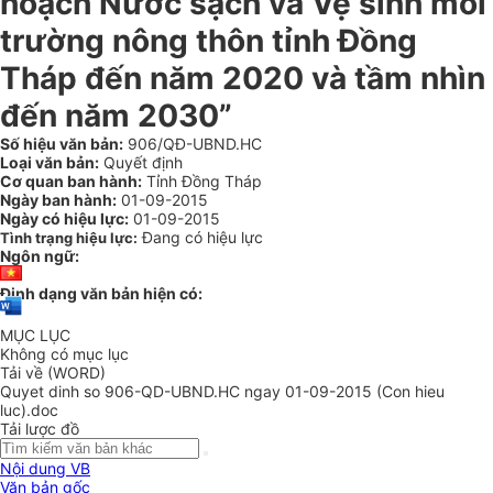
hoạch Nước sạch và Vệ sinh môi
trường nông thôn tỉnh Đồng
Tháp đến năm 2020 và tầm nhìn
đến năm 2030”
Số hiệu văn bản:
906/QĐ-UBND.HC
Loại văn bản:
Quyết định
Cơ quan ban hành:
Tỉnh Đồng Tháp
Ngày ban hành:
01-09-2015
Ngày có hiệu lực:
01-09-2015
Đang có hiệu lực
Tình trạng hiệu lực:
Ngôn ngữ:
Định dạng văn bản hiện có:
MỤC LỤC
Không có mục lục
Tải về (WORD)
Quyet dinh so 906-QD-UBND.HC ngay 01-09-2015 (Con hieu
luc).doc
Tải lược đồ
Nội dung VB
Văn bản gốc