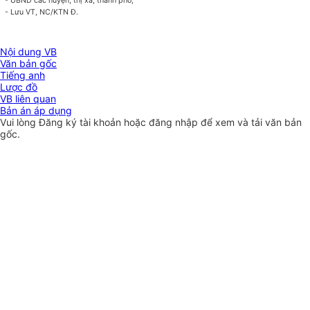
- UBND các huyện, thị xã, thành phố;
- Lưu VT, NC/KTN Đ.
Nội dung VB
Văn bản gốc
Tiếng anh
Lược đồ
VB liên quan
Bản án áp dụng
Vui lòng
Đăng ký
tài khoản hoặc
đăng nhập
để xem và tải văn bản
gốc.