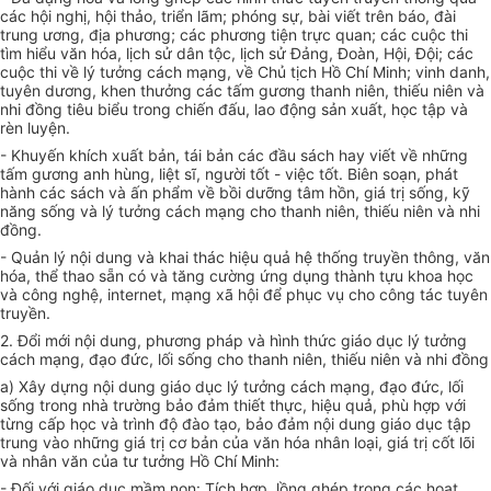
các hội nghị, hội thảo, triển lãm; phóng sự, bài viết trên báo, đài
trung ương, địa phương; các phương tiện trực quan; các cuộc thi
tìm hiểu văn hóa, lịch sử dân tộc, lịch sử Đảng, Đoàn, Hội, Đội; các
cuộc thi về lý tưởng cách mạng, về Chủ tịch Hồ Chí Minh; vinh danh,
tuyên dương, khen thưởng các tấm gương thanh niên, thiếu niên và
nhi đồng tiêu biểu trong chiến đấu, lao động sản xuất, học tập và
rèn luyện.
- Khuyến khích xuất bản, tái bản các đầu sách hay viết về những
tấm gương anh hùng, liệt sĩ, người tốt - việc tốt. Biên soạn, phát
hành các sách và ấn phẩm về bồi dưỡng tâm hồn, giá trị sống, kỹ
năng sống và lý tưởng cách mạng cho thanh niên, thiếu niên và nhi
đồng.
- Quản lý nội dung và khai thác hiệu quả hệ thống truyền thông, văn
hóa, thể thao sẵn có và tăng cường ứng dụng thành tựu khoa học
và công nghệ, internet, mạng xã hội để phục vụ cho công tác tuyên
truyền.
2. Đổi mới nội dung, phương pháp và hình thức giáo dục lý tưởng
cách mạng, đạo đức, lối sống cho thanh niên, thiếu niên và nhi đồng
a) Xây dựng nội dung giáo dục lý tưởng cách mạng, đạo đức, lối
sống trong nhà trường bảo đảm thiết thực, hiệu quả, phù hợp với
từng cấp học và trình độ đào tạo, bảo đảm nội dung giáo dục tập
trung vào những giá trị cơ bản của văn hóa nhân loại, giá trị cốt lõi
và nhân văn của tư tưởng Hồ Chí Minh:
- Đối với giáo dục mầm non: Tích hợp, lồng ghép trong các hoạt