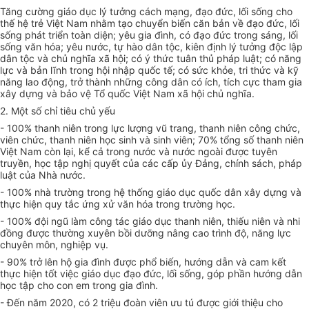
Tăng cường giáo dục lý tưởng cách mạng, đạo đức, lối sống cho
thế hệ trẻ Việt Nam nhằm tạo chuyển biến căn bản về đạo đức, lối
sống phát triển toàn diện; yêu gia đình, có đạo đức trong sáng, lối
sống văn hóa; yêu nước, tự hào dân tộc, kiên định lý tưởng độc lập
dân tộc và chủ nghĩa xã hội; có ý thức tuân thủ pháp luật; có năng
lực và bản lĩnh trong hội nhập quốc tế; có sức khỏe, tri thức và kỹ
năng lao động, trở thành những công dân có ích, tích cực tham gia
xây dựng và bảo vệ Tổ quốc Việt Nam xã hội chủ nghĩa.
2. Một số chỉ tiêu chủ yếu
- 100% thanh niên trong lực lượng vũ trang, thanh niên công chức,
viên chức, thanh niên học sinh và sinh viên; 70% tổng số thanh niên
Việt Nam còn lại, kể cả trong nước và nước ngoài được tuyên
truyền, học tập nghị quyết của các cấp ủy Đảng, chính sách, pháp
luật của Nhà nước.
- 100% nhà trường trong hệ thống giáo dục quốc dân xây dựng và
thực hiện quy tắc ứng xử văn hóa trong trường học.
- 100% đội ngũ làm công tác giáo dục thanh niên, thiếu niên và nhi
đồng được thường xuyên bồi dưỡng nâng cao trình độ, năng lực
chuyên môn, nghiệp vụ.
- 90% trở lên hộ gia đình được phổ biến, hướng dẫn và cam kết
thực hiện tốt việc giáo dục đạo đức, lối sống, góp phần hướng dẫn
học tập cho con em trong gia đình.
- Đến năm 2020, có 2 triệu đoàn viên ưu tú được giới thiệu cho