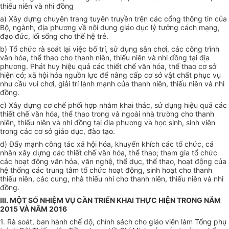
thiếu niên và nhi đồng
a) Xây dựng chuyên trang tuyên truyền trên các cổng thông tin của
Bộ, ngành, địa phương về nội dung giáo dục lý tưởng cách mạng,
đạo đức, lối sống cho thế hệ trẻ.
b) Tổ chức
rà soát lại việc bố trí, sử dụng sân chơi, các công trình
văn hóa, thể thao cho thanh niên, thiếu niên và nhi đồng tại địa
phương. Phát huy hiệu quả các thiết chế văn hóa, thể thao cơ sở
hiện có; xã hội hóa nguồn lực để nâng cấp cơ sở vật chất phục vụ
nhu cầu vui chơi, giải trí lành mạnh của thanh niên, thiếu niên và nhi
đồng.
c) Xây dựng cơ chế phối hợp nhằm khai thác, sử dụng hiệu quả các
thiết chế văn hóa, thể thao
trong
và ngoài nhà trường cho thanh
niên, thiếu niên và nhi đồng tại địa phương và học sinh, sinh viên
trong các cơ sở giáo dục, đào tạo.
d) Đẩy mạnh công tác xã hội hóa, khuyến khích các tổ chức, cá
nhân xây dựng các thiết chế văn hóa, thể thao; tham gia tổ chức
các hoạt động văn hóa, văn nghệ, thể dục, thể thao, hoạt động của
hệ thống các trung tâm tổ chức hoạt động, sinh hoạt cho thanh
thiếu niên, các cung, nhà thiếu nhi cho thanh niên, thiếu niên và nhi
đồng.
III. MỘT SỐ NHIỆM VỤ CẦN TRIỂN KHAI THỰC HIỆN TRONG NĂM
2015 VÀ NĂM 2016
1. Rà soát, ban hành chế độ, chính sách cho giáo viên làm
Tổng
phụ