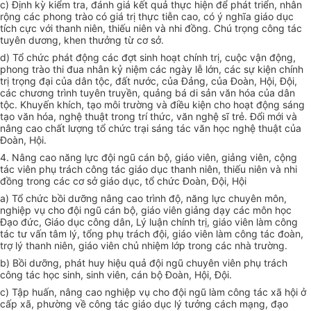
c) Định kỳ kiểm tra, đánh giá kết quả thực hiện để phát triển, nhân
rộng các phong trào có giá trị thực tiễn cao, có ý nghĩa giáo dục
tích cực với thanh niên, thiếu niên và nhi đồng. Chú trọng công tác
tuyên dương, khen thưởng từ cơ sở.
d) Tổ chức phát động các đợt sinh hoạt chính trị, cuộc vận động,
phong trào thi đua nhân kỷ niệm các ngày lễ lớn, các sự kiện chính
trị trọng đại của dân tộc, đất nước, của Đảng, của Đoàn, Hội, Đội,
các chương
trình
tuyên truyền, quảng bá di sản văn hóa của dân
tộc. Khuyến khích, tạo môi trường và điều kiện cho hoạt động sáng
tạo văn hóa, nghệ thuật trong trí thức, văn nghệ sĩ trẻ. Đổi mới và
nâng cao chất lượng tổ chức trại sáng tác văn học nghệ thuật của
Đoàn, Hội.
4. Nâng cao năng lực đội ngũ cán bộ, giáo viên, giảng viên, cộng
tác viên phụ trách công tác giáo dục thanh niên, thiếu niên và nhi
đồng trong các cơ sở giáo dục, tổ chức Đoàn, Đội, Hội
a) Tổ chức bồi dưỡng nâng cao trình độ, năng lực chuyên môn,
nghiệp vụ cho đội ngũ cán bộ, giáo viên giảng dạy các môn học
Đạo đức, Giáo dục
công
dân, Lý luận chính trị, giáo viên làm công
tác tư vấn tâm lý, tổng phụ trách đội, giáo viên làm công tác đoàn,
trợ lý thanh niên, giáo viên chủ nhiệm lớp trong các nhà trường.
b) Bồi dưỡng, phát huy hiệu quả đội ngũ chuyên viên phụ trách
công tác học sinh, sinh viên, cán bộ Đoàn, Hội, Đội.
c) Tập huấn, nâng cao nghiệp vụ cho đội ngũ làm công tác xã hội ở
cấp
xã, phường về công tác giáo dục lý tưởng cách mạng, đạo