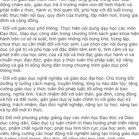
động chăm sóc, giáo dục trẻ ở trường mầm non để hình thành và
phát triển
ý thức, hành vi, thói quen tốt, phù hợp với độ tuổi trong
việc thực hiện nội quy, quy định của trường, lớp mầm non, trong gia
đình và cộng đồng.
- Đối với giáo dục phổ thông: Thực hiện nội dung dạy học các môn
Đạo đức, Giáo dục công dân trong chương trình sách giáo khoa hiện
hành trên cơ sở rà soát, tinh giản những nội dung khó, trùng lặp,
chưa thực sự cần thiết đối với học sinh. Lựa chọn các nội dung giáo
dục có giá trị và phù hợp với đặc điểm tâm sinh lý, tình cảm và sự
phát triển của học sinh, của xã hội và thời đại; giáo dục hành vi và
chuẩn mực đạo đức; giáo dục ý thức tuân thủ pháp luật, kỹ năng
sống và giá trị sống đúng đắn trong chương trình giáo dục phổ
thông mới.
- Đối với giáo dục nghề nghiệp và giáo dục đại học: Chú trọng bồi
dưỡng lý tưởng cách mạng, truyền thống, lòng tự hào dân tộc; tăng
cường giáo dục ý thức tuân thủ pháp luật; lối sống nhân ái bao
dung, nghĩa tình, trách nhiệm đối với bản thân, gia đình, cộng đồng
xã hội và đất nước; gắn giáo dục lý luận chính trị với giáo dục kỹ
năng, trách nhiệm, đạo đức nghề nghiệp, năng lực tự học, sáng tạo
và tự đổi mới tri thức.
b) Đổi mới phương pháp giảng dạy các môn học Đạo đức và Giáo
dục công dân, Giáo dục Lý luận chính trị theo hướng phát triển năng
lực, phẩm chất người học; phát huy tính tích cực của học sinh, sinh
viên; tăng cường các hoạt động trải nghiệm sáng tạo trong giáo dục
lý tưởng cách mạng, đạo đức, lối sống cho học sinh, sinh viên.