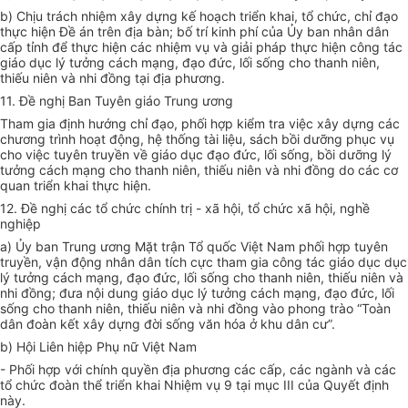
b) Chịu trách nhiệm xây dựng kế hoạch triển khai, tổ chức, chỉ đạo
thực hiện
Đề án
trên địa bàn; bố trí kinh phí của
Ủy ban
nhân dân
cấp tỉnh để thực hiện các nhiệm vụ và giải pháp thực hiện công tác
giáo dục lý tưởng cách mạng, đạo đức, lối sống cho thanh niên,
thiếu niên và nhi đồng tại địa phương.
11. Đề nghị Ban Tuyên giáo Trung ương
Tham gia định hướng chỉ đạo,
phối hợp
kiểm tra việc xây dựng các
chương trình hoạt động, hệ thống tài liệu, sách bồi dưỡng phục vụ
cho việc tuyên truyền về giáo dục đạo đức, lối sống, bồi dưỡng lý
tưởng cách mạng cho thanh niên, thiếu niên và nhi đồng do các cơ
quan triển khai thực hiện.
12. Đề nghị các tổ chức chính trị - xã hội, tổ chức xã hội, nghề
nghiệp
a) Ủy ban
Trung ương Mặt trận Tổ quốc Việt Nam phối hợp tuyên
truyền, vận động nhân dân tích cực tham gia công tác giáo dục dục
lý tưởng cách mạng, đạo đức, lối sống cho thanh niên, thiếu niên và
nhi đồng; đưa nội dung giáo dục lý tưởng cách mạng, đạo đức, lối
sống cho thanh niên, thiếu niên và nhi đồng vào phong trào “Toàn
dân đoàn kết xây dựng đời sống văn hóa ở khu dân cư”.
b) Hội Liên hiệp Phụ nữ Việt Nam
- Phối hợp với chính quyền địa phương các cấp, các ngành và các
tổ chức đoàn thể triển khai Nhiệm vụ 9 tại mục III của Quyết định
này.