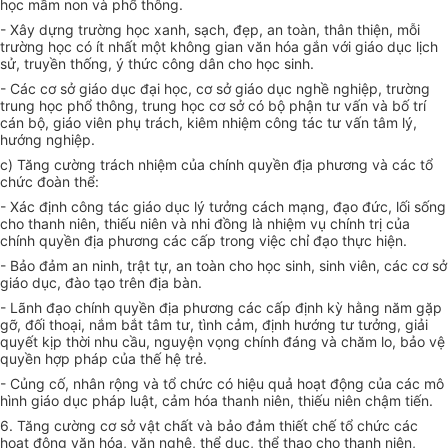
học mầm non và phổ thông.
- Xây dựng trường học xanh, sạch, đẹp, an toàn, thân thiện, mỗi
trường học có ít nhất một không gian văn hóa gắn với giáo dục lịch
sử, truyền thống, ý thức công dân cho học sinh.
- Các cơ sở giáo dục đại học, cơ sở giáo dục nghề nghiệp, trường
trung học phổ thông, trung học cơ sở có bộ phận tư vấn và bố trí
cán bộ, giáo viên phụ trách, kiêm nhiệm công tác tư vấn tâm lý,
hướng nghiệp.
c) Tăng cường trách nhiệm của chính quyền địa phương và các
tổ
chức
đoàn thể:
- Xác định công tác giáo dục lý tưởng cách mạng, đạo đức, lối sống
cho thanh niên, thiếu niên và nhi đồng là nhiệm vụ chính trị của
chính quyền địa phương các cấp trong việc chỉ đạo thực hiện.
- Bảo đảm an ninh, trật tự, an toàn cho học sinh, sinh viên, các cơ sở
giáo dục, đào tạo trên địa bàn.
- Lãnh đạo chính quyền địa phương các cấp định kỳ hằng năm gặp
gỡ, đối thoại, nắm bắt tâm tư, tình cảm, định hướng tư tưởng, giải
quyết kịp thời nhu cầu, nguyện vọng chính đáng và chăm lo, bảo vệ
quyền hợp pháp của thế hệ trẻ.
- Củng cố, nhân rộng và tổ chức có hiệu quả hoạt động của các mô
hình giáo dục pháp luật, cảm hóa thanh niên, thiếu niên chậm tiến.
6. Tăng cường cơ sở vật chất và bảo đảm thiết chế
tổ chức
các
hoạt động văn hóa, văn nghệ, thể dục, thể thao cho thanh niên,