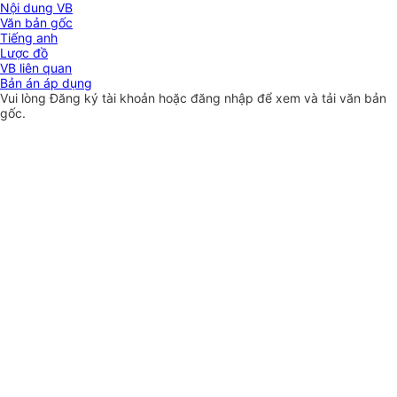
Nội dung VB
Văn bản gốc
Tiếng anh
Lược đồ
VB liên quan
Bản án áp dụng
Vui lòng
Đăng ký
tài khoản hoặc
đăng nhập
để xem và tải văn bản
gốc.