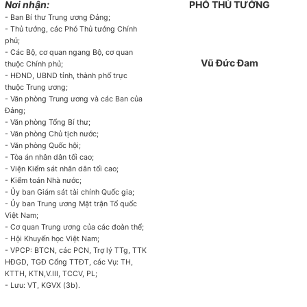
Nơi nhận:
PHÓ THỦ TƯỚNG
- Ban Bí thư Trung ương Đảng;
- Thủ tướng, các Phó Thủ tướng Chính
phủ;
- Các Bộ, cơ quan ngang Bộ, cơ quan
Vũ Đức Đam
thuộc
Chính phủ
;
- HĐND,
UBND
tỉnh, thành phố trực
thuộc Trung ương;
- Văn phòng Trung ương và các Ban của
Đảng;
- Văn phòng
Tổng
Bí thư;
- Văn
phòng Chủ tịch nước;
- Văn
phòng Quốc hội;
- Tòa án nhân dân tối cao;
- Viện Kiểm sát nhân dân tối cao;
- Kiểm toán Nhà nước;
- Ủy ban Giám sát tài chính Quốc gia;
- Ủy ban
Trung ương Mặt trận Tổ quốc
Việt Nam;
- Cơ quan Trung ương của các đoàn thể;
- Hội Khuyến học Việt Nam;
- VPCP: BTCN, các PCN, Trợ lý TTg, TTK
HĐGD, TGĐ Cổng TTĐT,
các
Vụ: TH,
KTTH, KTN,V.III, TCCV, PL;
- Lưu: VT, KGVX (3b).