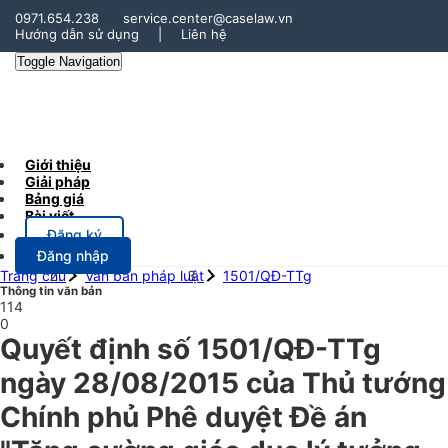
0971.654.238
service.center@caselaw.vn
Hướng dẫn sử dụng
|
Liên hệ
Toggle Navigation
Giới thiệu
Giải pháp
Bảng giá
Bài viết
Đăng ký
Đăng nhập
Trang chủ
Văn bản pháp luật
1501/QĐ-TTg
Thông tin văn bản
114
0
Quyết định số 1501/QĐ-TTg
ngày 28/08/2015 của Thủ tướng
Chính phủ Phê duyệt Đề án