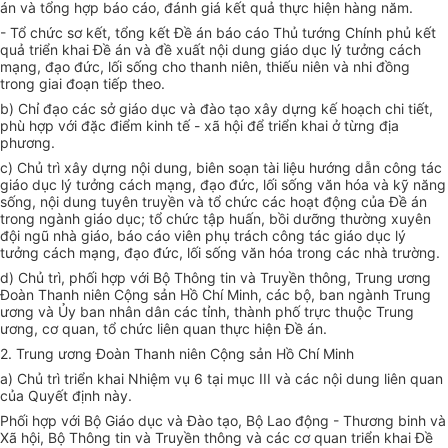
án và tổng hợp báo cáo, đánh giá kết quả thực hiện hàng năm.
- Tổ chức sơ kết, tổng kết
Đề án
báo cáo Thủ tướng Chính phủ kết
quả triển khai
Đề án
và đề xuất nội dung giáo dục lý tưởng cách
mạng, đạo đức, lối sống cho thanh niên, thiếu niên và nhi đồng
trong giai đoạn tiếp theo.
b) Chỉ đạo các sở giáo dục và đào tạo xây dựng kế hoạch chi tiết,
phù hợp
với
đặc điểm kinh tế - xã hội để triển khai ở từng địa
phương.
c) Chủ trì xây dựng nội dung, biên soạn tài liệu hướng dẫn công tác
giáo dục lý tưởng cách mạng, đạo đức, lối sống văn hóa và kỹ năng
sống, nội dung tuyên truyền và tổ chức các hoạt động của
Đề án
trong ngành giáo dục;
tổ chức
tập huấn, bồi dưỡng thường xuyên
đội ngũ nhà giáo, báo cáo viên phụ trách công tác giáo dục lý
tưởng cách mạng, đạo đức, lối sống văn hóa trong các nhà trường.
d) Chủ trì, phối hợp với Bộ Thông tin và Truyền thông, Trung ương
Đoàn Thanh niên Cộng sản Hồ Chí Minh, các bộ, ban ngành Trung
ương và
Ủy ban
nhân dân các tỉnh, thành phố trực thuộc Trung
ương, cơ quan, tổ chức liên quan thực hiện
Đề án
.
2. Trung ương Đoàn Thanh niên Cộng sản Hồ Chí Minh
a) Chủ trì triển khai Nhiệm vụ 6 tại mục III và các nội dung liên quan
của Quyết định này.
Phối hợp với Bộ Giáo dục và Đào tạo, Bộ Lao động - Thương binh và
Xã hội, Bộ Thông tin và Truyền thông và các cơ quan triển khai
Đề