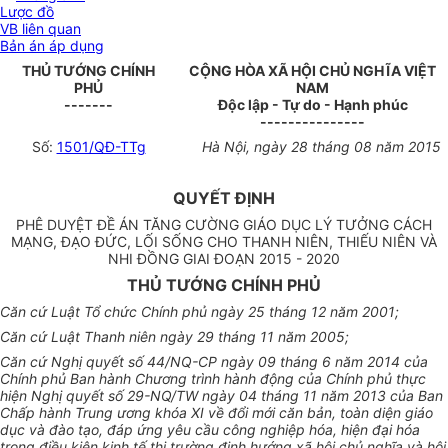
Lược đồ
VB liên quan
Bản án áp dụng
THỦ TƯỚNG CHÍNH
CỘNG HÒA XÃ HỘI CHỦ NGHĨA VIỆT
PHỦ
NAM
-------
Độc lập - Tự do - Hạnh phúc
---------------
Số:
1501/QĐ-TTg
Hà Nội, ngày 28 tháng 08 năm 2015
QUYẾT ĐỊNH
PHÊ DUYỆT ĐỀ ÁN TĂNG CƯỜNG GIÁO DỤC LÝ TƯỞNG CÁCH
MẠNG, ĐẠO ĐỨC, LỐI SỐNG CHO THANH NIÊN, THIẾU NIÊN VÀ
NHI ĐỒNG GIAI ĐOẠN 2015 - 2020
THỦ TƯỚNG CHÍNH PHỦ
Căn cứ Luật Tổ chức Chính phủ ngày 25 tháng 12 năm 2001;
Căn cứ Luật Thanh niên ngày 29 tháng 11 năm 2005;
Căn cứ Nghị quyết số 44/NQ-CP ngày 09 tháng 6 năm 2014 của
Chính phủ Ban hành Chương trình hành động của Chính phủ thực
hiện Nghị quyết số 29-NQ/TW ngày 04 tháng 11 năm 2013 của Ban
Chấp hành Trung ương khóa XI về đổi mới căn bản, toàn diện giáo
dục và đào tạo, đáp ứng yêu cầu công nghiệp hóa, hiện đại hóa
trong điều kiện kinh tế thị trường định hướng xã hội chủ nghĩa và hội