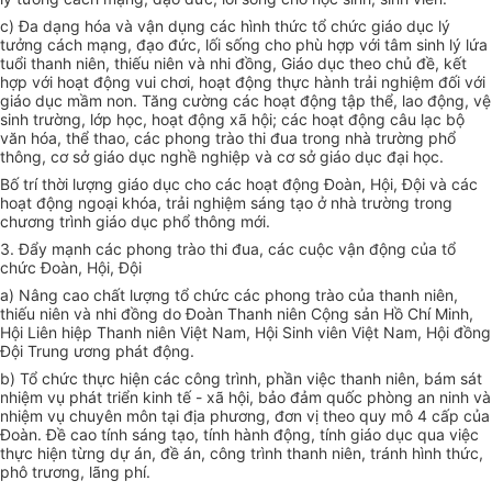
c) Đa dạng hóa và vận dụng các hình thức tổ chức giáo dục lý
tưởng cách mạng, đạo đức, lối sống cho phù hợp với tâm sinh lý lứa
tuổi thanh niên, thiếu niên và nhi đồng, Giáo dục theo chủ đề, kết
hợp với hoạt động vui chơi, hoạt động thực hành trải nghiệm đối với
giáo dục mầm non. Tăng cường các hoạt động tập thể, lao động, vệ
sinh trường, lớp học, hoạt động xã hội; các hoạt động câu lạc bộ
văn
hóa, thể thao, các phong trào thi đua trong nhà trường phổ
thông, cơ sở giáo dục nghề nghiệp và cơ sở giáo dục đại học.
Bố trí thời lượng giáo dục cho các hoạt động Đoàn, Hội, Đội và các
hoạt động ngoại khóa, trải nghiệm sáng tạo ở nhà trường trong
chương trình giáo dục phổ thông mới.
3. Đẩy mạnh các phong trào thi đua, các cuộc vận động của tổ
chức Đoàn, Hội, Đội
a) Nâng cao chất lượng tổ chức các phong trào của thanh niên,
thiếu niên và nhi đồng do Đoàn Thanh niên Cộng sản Hồ Chí Minh,
Hội Liên hiệp Thanh niên Việt Nam, Hội Sinh viên Việt Nam, Hội đồng
Đội Trung ương phát động.
b) Tổ chức thực hiện các công trình, phần việc thanh niên, bám sát
nhiệm vụ phát triển kinh tế - xã hội, bảo đảm quốc phòng an ninh và
nhiệm vụ chuyên môn tại địa phương, đơn vị theo quy mô 4 cấp của
Đoàn. Đề cao tính sáng tạo, tính hành động, tính giáo dục qua việc
thực hiện từng dự án, đề án, công trình thanh niên, tránh hình thức,
phô trương, lãng phí.