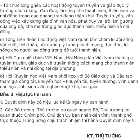
- Tổ chức lồng ghép các hoạt động tuyên truyền về giáo dục lý
trưởng cách mạng, đạo đức, lối sống cho thanh niên, thiếu niên và
nhi đồng trong các phong trào đang triển khai. Tuyên truyền, vận
động việc xây dựng gia đình văn hóa, phát huy vai trò làm gương
của ông bà, cha mẹ trong giáo dục thanh niên, thiếu niên và nhi
đồng.
c) Tổng Liên đoàn Lao động Việt Nam quan tâm chăm lo đời sống
vật chất, tinh thần, bồi dưỡng lý tưởng cách mạng, đạo đức, lối
sống cho người lao động trong độ tuổi thanh niên.
d) Hội Cựu chiến binh Việt Nam, Hội Nông dân Việt Nam tham gia
tuyên truyền, giáo dục về truyền thống cách mạng cho thanh niên,
thiếu niên và nhi đồng tại địa phương.
đ) Hội Khuyến học Việt Nam phối hợp với Bộ Giáo dục và Đào tạo
tham gia công tác khuyến học - khuyến tài, tuyên dương, vinh danh
các học sinh, sinh viên nghèo vượt khó, học giỏi.
Điều 3. Hiệu lực thi hành
1. Quyết định này có hiệu lực kể từ ngày ký ban hành.
2. Các Bộ trưởng, Thủ trưởng cơ quan ngang Bộ, Thủ trưởng cơ
quan thuộc
Chính phủ
, Chủ tịch
Ủy ban
nhân dân tỉnh, thành phố
trực thuộc Trung ương chịu trách nhiệm thi hành Quyết định này./.
KT. THỦ TƯỚNG