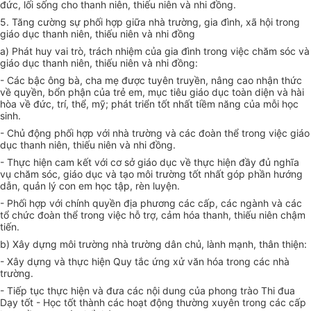
đức, lối sống cho thanh niên, thiếu niên và nhi đồng.
5. Tăng cường sự phối hợp giữa nhà trường, gia đình, xã hội trong
giáo dục thanh niên, thiếu niên và nhi đồng
a) Phát huy vai trò, trách nhiệm của gia đình trong việc chăm sóc và
giáo dục thanh niên, thiếu niên và nhi đồng:
- Các bậc ông bà, cha mẹ được tuyên truyền, nâng cao nhận thức
về
quyền, bổn phận của trẻ em, mục tiêu giáo dục toàn diện và hài
hòa
về
đức, trí, thể, mỹ; phát triển tốt nhất tiềm năng của mỗi học
sinh.
- Chủ động phối hợp
với
nhà trường và các đoàn thể trong việc giáo
dục thanh niên, thiếu niên và nhi đồng.
- Thực hiện cam kết với cơ sở giáo dục về thực hiện đầy đủ nghĩa
vụ chăm sóc, giáo dục và tạo môi trường tốt nhất góp phần hướng
dẫn, quản lý con em học tập, rèn luyện.
- Phối hợp với chính quyền địa phương các cấp, các ngành và các
tổ chức đoàn thể trong việc hỗ trợ, cảm hóa thanh, thiếu niên chậm
tiến.
b) Xây dựng môi trường nhà trường dân chủ, lành mạnh, thân thiện:
- Xây dựng và thực hiện Quy tắc ứng xử văn hóa trong các nhà
trường.
- Tiếp tục thực hiện và đưa các nội dung của phong trào Thi đua
Dạy tốt - Học tốt thành các hoạt động thường xuyên trong các
cấp