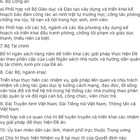
6. Bộ Công an
a) Phối hợp với Bộ Giáo dục và Đào tạo xây dựng và triển khai kế
hoạch bảo đảm công tác an ninh trật tự trường học; công tác phòng
chống ma túy, tệ nạn xã hội trong học sinh, sinh viên.
b) Phối hợp
với các bộ, ngành và các địa phương
xây dựng
kế
hoạch và triển khai đấu tranh phòng, chống tội phạm và giáo dục
thanh, thiếu niên cá biệt.
7. Bộ Tài chính
Bố trí ngân sách hàng năm để triển khai các giải pháp thực hiện
Đề
án
theo phân cấp
của
Luật Ngân sách nhà nước và hướng dẫn quản
lý tài chính, kinh phí của
Đề án
.
8. Các Bộ, ngành khác
Triển khai thực hiện các nhiệm vụ, giải pháp liên quan và chịu trách
nhiệm về công tác giáo dục lý tưởng cách mạng, đạo đức, lối sống
văn hóa đối với thế hệ trẻ trong hệ thống các nhà trường theo phân
cấp quản lý và đội ngũ cán bộ, công chức, viên chức trẻ.
9. Đài Truyền hình Việt Nam, Đài Tiếng nói Việt Nam, Thông tấn xã
Việt Nam
Phối hợp với cơ quan chủ trì để tuyên truyền và triển khai các nhiệm
vụ giải pháp để thực hiện
Đề án
.
10. Ủy ban nhân dân các tỉnh, thành phố trực thuộc Trung ương
a) Chủ trì thực hiện Nhiệm vụ 8 tại mục III của Quyết định này.