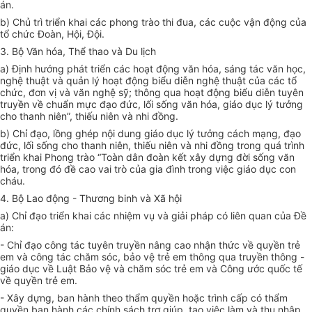
án
.
b) Chủ trì triển khai các phong trào thi đua, các cuộc vận động của
tổ chức Đoàn, Hội, Đội.
3. Bộ Văn hóa, Thể thao và Du lịch
a) Định hướng phát triển các hoạt động văn hóa, sáng tác văn học,
nghệ thuật và quản lý hoạt động biểu diễn nghệ thuật của các tổ
chức, đơn vị và
văn
nghệ sỹ; thông qua hoạt động biểu diễn tuyên
truyền
về
chuẩn mực đạo đức, lối sống văn hóa, giáo dục lý tưởng
cho thanh niên”, thiếu niên và nhi đồng.
b) Chỉ đạo, lồng ghép nội dung giáo dục lý tưởng cách mạng, đạo
đức, lối sống cho thanh niên, thiếu niên và nhi đồng trong quá trình
triển khai Phong trào “Toàn dân đoàn kết xây dựng đời sống văn
hóa, trong đó đề cao vai trò của gia đình trong việc giáo dục con
cháu.
4. Bộ Lao động - Thương binh và Xã hội
a) Chỉ đạo triển khai các nhiệm vụ và giải pháp có liên quan của
Đề
án
:
- Chỉ đạo công tác tuyên truyền nâng cao nhận thức về quyền trẻ
em và công tác chăm sóc, bảo vệ trẻ em thông qua truyền thông -
giáo dục về Luật Bảo vệ và chăm sóc trẻ em và Công ước quốc tế
về quyền trẻ em.
- Xây dựng, ban hành theo thẩm quyền hoặc trình cấp có thẩm
quyền ban hành các chính sách trợ giúp, tạo việc làm và thu nhập