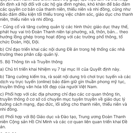
ổn định xã hội đối với các hộ gia đình nghèo, khó khăn để bảo đảm
các quyền cơ bản của thanh niên, thiếu niên và nhi đồng, cũng như
bảo đảm điều kiện tối thiểu trong việc chăm sóc, giáo dục cho thanh
niên, thiếu niên và nhi đồng.
- Củng cố và tăng cường quản lý các hình thức giáo dục thay thế,
phát huy vai trò Đoàn Thanh niên tại phường, xã, thôn, bản... theo
hướng lồng ghép trong hoạt động với các trường phổ thông, tổ
chức Đoàn, Hội, Đội.
b) Chỉ đạo triển khai các nội dung Đề án trong hệ thống các nhà
trường theo phân cấp quản lý.
5. Bộ Thông tin và Truyền thông
a) Chủ trì triển khai Nhiệm vụ 7 tại mục III của Quyết định này.
b) Tăng cường kiểm tra, rà soát nội dung trò chơi trực tuyến và các
dịch vụ trực tuyến (online) bảo đảm giữ gìn thuần phong mỹ tục,
truyền thống văn hóa tốt đẹp của người Việt Nam.
c) Phối hợp
với các địa phương chỉ đạo các cơ quan thông tin,
truyền thông ở cơ sở có chuyên mục tuyên truyền về giáo dục lý
tưởng cách mạng, đạo đức, lối sống cho thanh niên, thiếu niên và
nhi đồng.
d) Phối hợp với Bộ Giáo dục và Đào tạo, Trung ương Đoàn Thanh
niên Cộng sản Hồ Chí Minh và các cơ quan liên quan triển khai
Đề
án
.