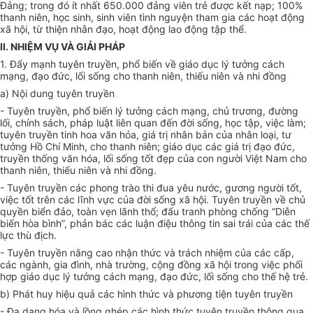
Đảng; trong đó ít nhất 650.000 đảng viên trẻ được
kết
nạp; 100%
thanh niên, học sinh, sinh viên tình nguyện tham gia các hoạt động
xã hội, từ thiện nhân đạo, hoạt động lao động tập thể.
II. NHIỆM VỤ VÀ GIẢI PHÁP
1. Đẩy mạnh tuyên truyền, phổ biến về giáo dục lý tưởng cách
mạng, đạo đức, lối sống cho thanh niên, thiếu niên và nhi đồng
a) Nội dung tuyên truyền
- Tuyên truyền, phổ biến lý tưởng cách mạng, chủ trương, đường
lối, chính sách, pháp luật liên quan đến đời sống, học tập, việc làm;
tuyên truyền tinh hoa văn hóa, giá trị nhân bản của nhân loại, tư
tưởng Hồ Chí Minh, cho thanh niên; giáo dục các giá trị đạo đức,
truyền thống văn hóa, lối sống tốt đẹp của con người Việt Nam cho
thanh niên, thiếu niên và nhi đồng.
- Tuyên truyền các phong trào thi đua yêu nước, gương người tốt,
việc tốt trên các lĩnh vực của đời sống xã hội. Tuyên truyền về chủ
quyền biển đảo, toàn vẹn lãnh thổ; đấu tranh phòng chống “Diễn
biến hòa bình”, phản bác các luận điệu thông tin sai trái của các thế
lực thù địch.
- Tuyên truyền nâng cao nhận thức và trách nhiệm của các cấp,
các ngành, gia đình, nhà trường, cộng đồng xã hội trong việc
phối
hợp
giáo dục lý tưởng cách mạng, đạo đức, lối sống cho thế hệ trẻ.
b) Phát huy hiệu quả các hình thức và phương tiện tuyên truyền
- Đa dạng hóa và lồng ghép các hình thức tuyên truyền thông qua