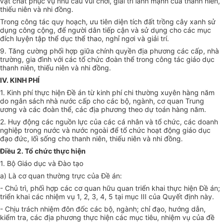
vật chất phục vụ nhu cầu vui chơi, giải trí lành mạnh của thanh niên,
thiếu niên và nhi đồng.
Trong công tác quy hoạch, ưu tiên diện tích đất trồng cây xanh sử
dụng công cộng, để người dân tiếp cận và sử dụng cho các mục
đích luyện tập thể dục thể thao, nghỉ ngơi và giải trí.
9. Tăng cường phối hợp giữa chính quyền địa phương các cấp, nhà
trường, gia đình với các
tổ chức
đoàn thể trong công tác giáo dục
thanh niên, thiếu niên và nhi đồng.
IV. KINH PHÍ
1. Kinh phí thực hiện
Đề án
từ kinh phí chi thường xuyên hàng năm
do ngân sách nhà nước cấp cho các bộ, ngành, cơ quan Trung
ương và các đoàn thể, các địa phương theo dự toán hàng năm.
2. Huy động các nguồn lực của các cá nhân và tổ chức, các doanh
nghiệp trong nước và nước ngoài để tổ chức hoạt động giáo dục
đạo đức, lối sống cho thanh niên, thiếu niên và nhi đồng.
Điều 2. Tổ chức thực hiện
1. Bộ Giáo dục và Đào tạo
a) Là cơ quan thường trực của
Đề án
:
- Chủ trì, phối hợp các cơ quan hữu quan triển khai thực hiện
Đề án
;
triển khai các nhiệm vụ 1, 2, 3, 4, 5 tại mục III của Quyết định này.
- Chịu trách nhiệm đôn đốc các bộ, ngành; chỉ đạo, hướng
dẫn
,
kiểm tra, các địa phương thực hiện các mục tiêu, nhiệm vụ của đề