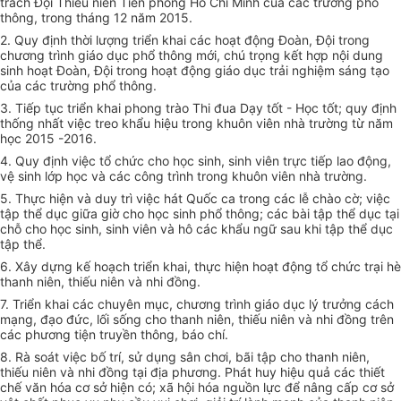
trách Đội Thiếu niên Tiền phong Hồ Chí Minh của các trường phổ
thông, trong tháng 12 năm 2015.
2. Quy định thời lượng triển khai các hoạt động Đoàn, Đội trong
chương trình giáo dục phổ thông mới, chú trọng kết hợp nội dung
sinh hoạt Đoàn, Đội trong hoạt động giáo dục trải nghiệm sáng tạo
của các trường phổ thông.
3. Tiếp tục triển khai phong trào Thi đua Dạy tốt - Học tốt; quy định
thống nhất việc treo khẩu hiệu trong khuôn viên nhà trường từ năm
học 2015 -2016.
4. Quy định việc tổ chức cho học sinh, sinh viên trực tiếp lao động,
vệ sinh lớp học và các công trình trong khuôn viên nhà trường.
5. Thực hiện và duy trì việc hát Quốc ca trong các lễ chào cờ; việc
tập thể dục giữa giờ cho học sinh phổ thông; các bài tập thể dục tại
chỗ cho học sinh, sinh viên và hô các khẩu ngữ sau khi tập thể dục
tập thể.
6. Xây dựng kế hoạch triển khai, thực hiện hoạt động tổ chức trại hè
thanh niên, thiếu niên và nhi đồng.
7. Triển khai các chuyên mục, chương trình giáo dục lý trưởng cách
mạng, đạo đức, lối sống cho thanh niên, thiếu niên và nhi đồng trên
các phương tiện truyền thông, báo chí.
8. Rà soát việc bố trí, sử dụng sân chơi, bãi tập cho thanh niên,
thiếu niên và nhi đồng tại địa phương. Phát huy hiệu quả các thiết
chế văn hóa cơ sở hiện có; xã hội hóa nguồn lực để nâng cấp cơ sở