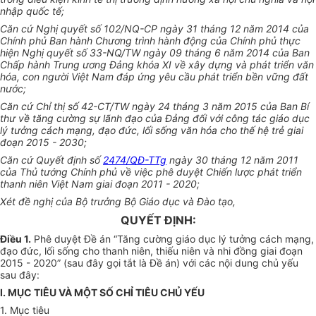
nhập quốc tế;
Căn cứ Nghị quyết số 102/NQ-CP ngày 31 tháng 12 năm 2014 của
Chính phủ Ban hành Chương trình hành động của Chính phủ thực
hiện Nghị quyết số 33-NQ/TW ngày 09 tháng 6 năm 2014 của Ban
Chấp hành Trung ương Đảng khóa XI về xây dựng và phát triển văn
hóa, con người Việt Nam đáp ứng yêu cầu phát triển bền vững đất
nước;
Căn cứ Chỉ thị số 42-CT/TW ngày 24 tháng 3 năm 2015 của Ban Bí
thư về tăng cường sự lãnh đạo của Đảng đối với công tác giáo dục
lý tưởng cách mạng, đạo đức, lối sống văn hóa cho thế hệ trẻ giai
đoạn 2015 - 2030;
Căn cứ Quyết định số
2474/QĐ-TTg
ngày
30 tháng 12 năm 2011
của Thủ tướng Chính phủ về việc phê duyệt Chiến lược phát triển
thanh niên Việt Nam giai đoạn 2011 - 2020;
Xét đề nghị của Bộ trưởng Bộ Giáo dục và Đào tạo,
QUYẾT ĐỊNH:
Điều 1.
Phê duyệt Đề án “Tăng cường giáo dục lý tưởng cách mạng,
đạo đức, lối sống cho thanh niên, thiếu niên và nhi đồng giai đoạn
2015 - 2020” (sau đây gọi tắt là
Đề án
) với các nội dung chủ yếu
sau đây:
I. MỤC TIÊU VÀ MỘT SỐ CHỈ TIÊU CHỦ YẾU
1. Mục tiêu