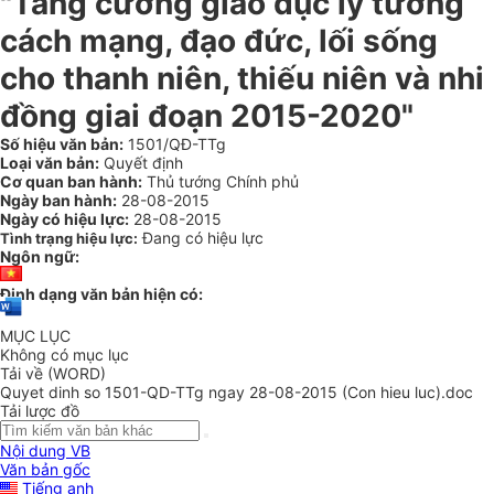
"Tăng cường giáo dục lý tưởng
cách mạng, đạo đức, lối sống
cho thanh niên, thiếu niên và nhi
đồng giai đoạn 2015-2020"
Số hiệu văn bản:
1501/QĐ-TTg
Loại văn bản:
Quyết định
Cơ quan ban hành:
Thủ tướng Chính phủ
Ngày ban hành:
28-08-2015
Ngày có hiệu lực:
28-08-2015
Đang có hiệu lực
Tình trạng hiệu lực:
Ngôn ngữ:
Định dạng văn bản hiện có:
MỤC LỤC
Không có mục lục
Tải về (WORD)
Quyet dinh so 1501-QD-TTg ngay 28-08-2015 (Con hieu luc).doc
Tải lược đồ
Nội dung VB
Văn bản gốc
Tiếng anh