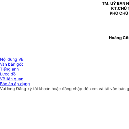
TM. UỶ BAN 
KT.CHỦ 
PHÓ CHỦ
Hoàng Cô
Nội dung VB
Văn bản gốc
Tiếng anh
Lược đồ
VB liên quan
Bản án áp dụng
Vui lòng
Đăng ký
tài khoản hoặc
đăng nhập
để xem và tải văn bản 