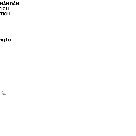
NHÂN DÂN
TỊCH
 TỊCH
ng Lự
gốc.