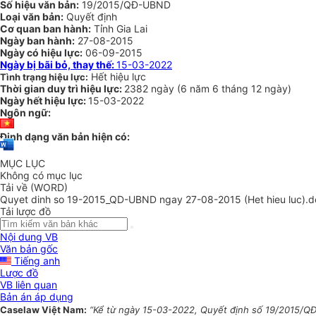
Số hiệu văn bản:
19/2015/QĐ-UBND
Loại văn bản:
Quyết định
Cơ quan ban hành:
Tỉnh Gia Lai
Ngày ban hành:
27-08-2015
Ngày có hiệu lực:
06-09-2015
Ngày bị bãi bỏ, thay thế:
15-03-2022
Hết hiệu lực
Tình trạng hiệu lực:
Thời gian duy trì hiệu lực:
2382 ngày
(
6 năm
6 tháng
12 ngày
)
Ngày hết hiệu lực:
15-03-2022
Ngôn ngữ:
Định dạng văn bản hiện có:
MỤC LỤC
Không có mục lục
Tải về (WORD)
Quyet dinh so 19-2015_QD-UBND ngay 27-08-2015 (Het hieu luc).d
Tải lược đồ
Nội dung VB
Văn bản gốc
Tiếng anh
Lược đồ
VB liên quan
Bản án áp dụng
Caselaw Việt Nam:
“Kể từ ngày 15-03-2022, Quyết định số 19/2015/QĐ-