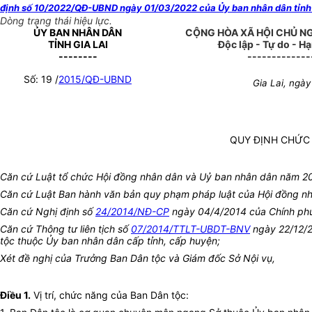
định số 10/2022/QĐ-UBND ngày 01/03/2022 của Ủy ban nhân dân tỉnh G
Dòng trạng thái hiệu lực.
ỦY BAN NHÂN DÂN
CỘNG HÒA XÃ HỘI CHỦ N
TỈNH GIA LAI
Độc lập - Tự do - H
--------
-------------
Số: 19 /
2015/QĐ-UBND
Gia Lai, ngà
QUY ĐỊNH CHỨC 
Căn cứ Luật tổ chức Hội đồng nhân dân và Uỷ ban nhân dân năm 2
Căn cứ Luật Ban hành văn bản quy phạm pháp luật của Hội đồng n
Căn cứ Nghị định số
24/2014/NĐ-CP
ngày 04/4/2014 của Chính phủ 
Căn cứ Thông tư liên tịch số
07/2014/TTLT-UBDT-BNV
ngày 22/12/2
tộc thuộc Ủy ban nhân dân cấp tỉnh, cấp huyện;
Xét đề nghị của Trưởng Ban Dân tộc và Giám đốc Sở Nội vụ,
Điều 1.
Vị trí, chức năng của Ban Dân tộc: