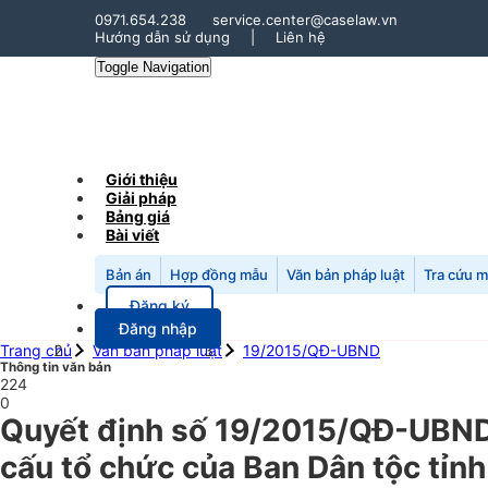
0971.654.238
service.center@caselaw.vn
Hướng dẫn sử dụng
|
Liên hệ
Toggle Navigation
Giới thiệu
Giải pháp
Bảng giá
Bài viết
Bản án
Hợp đồng mẫu
Văn bản pháp luật
Tra cứu 
Đăng ký
Đăng nhập
Trang chủ
Văn bản pháp luật
19/2015/QĐ-UBND
Thông tin văn bản
224
0
Quyết định số 19/2015/QĐ-UBND 
cấu tổ chức của Ban Dân tộc tỉnh