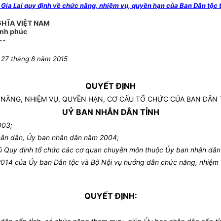
ia Lai quy định về chức năng, nhiệm vụ, quyền hạn của Ban Dân tộc t
GHĨA VIỆT NAM
ạnh phúc
--
y 27 tháng 8 năm 2015
QUYẾT ĐỊNH
NĂNG, NHIỆM VỤ, QUYỀN HẠN, CƠ CẤU TỔ CHỨC CỦA BAN DÂN T
UỶ BAN NHÂN DÂN TỈNH
003;
hân dân, Ủy ban nhân dân năm 2004;
Quy định tổ chức các cơ quan chuyên môn thuộc Ủy ban nhân dân t
014 của Ủy ban Dân tộc và Bộ Nội vụ hướng dẫn chức năng, nhiệm 
QUYẾT ĐỊNH: