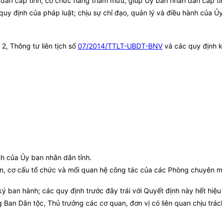
dân cấp tỉnh, có chức năng tham mưu, giúp
Ủy ban
nhân dân cấp tỉ
quy định của pháp luật; chịu sự chỉ đạo, quản lý và điều hành của
Ủy
2, Thông tư liên tịch số
07/2014/TTLT-UBDT-BNV
và các quy định k
h của Ủy ban nhân dân tỉnh.
n, cơ cấu tổ chức và mối quan hệ công tác của các Phòng chuyên m
ý ban hành; các quy định trước đây trái với Quyết định này hết hiệu 
an Dân tộc, Thủ trưởng các cơ quan, đơn vị có liên quan chịu trách