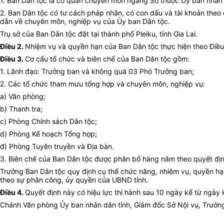
1. Ban Dân tộc là cơ quan chuyên môn ngang Sở thuộc
Ủy ban
nhân 
2. Ban Dân tộc có tư cách pháp nhân, có con dấu và tài khoản theo 
dẫn về chuyên môn, nghiệp vụ của
Ủy ban
Dân tộc.
Trụ sở của Ban Dân tộc đặt tại thành phố Pleiku, tỉnh Gia Lai.
Điều 2.
Nhiệm vụ và quyền hạn của Ban Dân tộc thực hiện theo Điều 
Điều 3.
Cơ cấu tổ chức và biên chế của Ban Dân tộc gồm:
1. Lãnh đạo: Trưởng ban và không quá 03 Phó Trưởng ban;
2. Các tổ chức tham mưu tổng hợp và chuyên môn, nghiệp vụ:
a) Văn phòng;
b) Thanh tra;
c) Phòng Chính sách Dân tộc;
d) Phòng
Kế hoạch
Tổng hợp;
đ) Phòng Tuyên truyền và Địa bàn.
3. Biên chế của Ban Dân tộc được phân bổ hàng năm theo quyết địn
Trưởng Ban Dân tộc quy định cụ thể chức năng, nhiệm vụ, quyền hạ
theo sự phân công, ủy quyền của UBND tỉnh.
Điều 4.
Quyết định này có hiệu lực thi hành sau 10 ngày kể từ ngày k
Chánh Văn phòng Ủy ban nhân dân tỉnh, Giám đốc Sở Nội vụ, Trưởng B