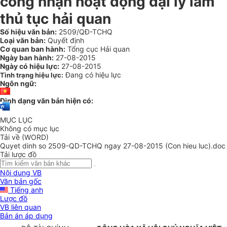
công nhận hoạt động đại lý làm
thủ tục hải quan
Số hiệu văn bản:
2509/QĐ-TCHQ
Loại văn bản:
Quyết định
Cơ quan ban hành:
Tổng cục Hải quan
Ngày ban hành:
27-08-2015
Ngày có hiệu lực:
27-08-2015
Đang có hiệu lực
Tình trạng hiệu lực:
Ngôn ngữ:
Định dạng văn bản hiện có:
MỤC LỤC
Không có mục lục
Tải về (WORD)
Quyet dinh so 2509-QD-TCHQ ngay 27-08-2015 (Con hieu luc).doc
Tải lược đồ
Nội dung VB
Văn bản gốc
Tiếng anh
Lược đồ
VB liên quan
Bản án áp dụng