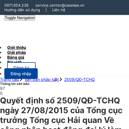
0971.654.238
service.center@caselaw.vn
Hướng dẫn sử dụng
|
Liên hệ
Toggle Navigation
Giới thiệu
Giải pháp
Bảng giá
Bài viết
Đăng ký
Đăng nhập
Trang chủ
Văn bản pháp luật
2509/QĐ-TCHQ
Thông tin văn bản
97
0
Quyết định số 2509/QĐ-TCHQ
ngày 27/08/2015 của Tổng cục
trưởng Tổng cục Hải quan Về