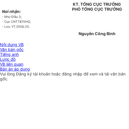
KT. TỔNG CỤC TRƯỞNG
PHÓ TỔNG CỤC TRƯỞNG
Nơi nhận:
- Như Điều 3;
- Cục CNTT&TKHQ;
- Lưu: VT,GSQL(3).
Nguyễn Công Bình
Nội dung VB
Văn bản gốc
Tiếng anh
Lược đồ
VB liên quan
Bản án áp dụng
Vui lòng
Đăng ký
tài khoản hoặc
đăng nhập
để xem và tải văn bản
gốc.