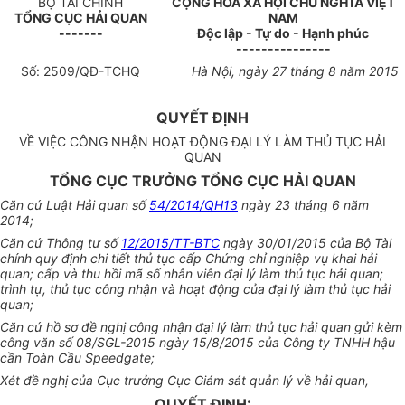
BỘ TÀI CHÍNH
CỘNG HÒA XÃ HỘI CHỦ NGHĨA VIỆT
T
Ổ
NG CỤC HẢI QUAN
NAM
-------
Độc lập - Tự do - Hạnh phúc
---------------
Số: 250
9
/
QĐ-
TCHQ
Hà Nội, ngày 27 tháng 8 năm 2015
QUYẾT ĐỊNH
VỀ VIỆC CÔNG NHẬN HOẠT ĐỘNG ĐẠI LÝ LÀM THỦ TỤC HẢI
QUAN
TỔNG CỤC TRƯỞNG TỔNG CỤC HẢI QUAN
Căn cứ Luật Hải quan số
54/2014/QH13
ngày 23 tháng 6 năm
2014;
Căn cứ Thông tư số
12/2015/TT-BTC
ngày 30/01/2015 của Bộ Tài
chính quy định chi tiết thủ tục cấp Chứng chỉ nghiệp vụ khai hải
quan; cấp và thu hồi mã số nhân viên đại lý làm thủ tục hải quan;
trình tự, thủ tục công nhận và hoạt động của đại lý làm thủ tục hải
quan;
Căn cứ hồ sơ đề nghị công nhận đại lý làm thủ tục hải quan gửi kèm
công văn số 08/SGL-2015 ngày 15/8/2015 của Công ty TNHH hậu
cần Toàn Cầu Speedgate;
Xét đề nghị của Cục trưởng Cục Giám sát quản lý về hải quan,
QUYẾT ĐỊNH: