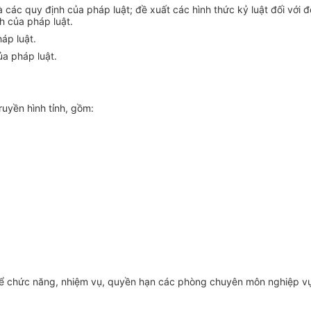
à cá
c
quy định của pháp luật; đề xuất các hình thức kỷ luật đ
ố
i với 
h c
ủa
pháp luật.
háp luật.
ủa pháp luật.
uyền hình tỉnh, gồm:
thể chức năng, nhiệm vụ, quyền hạn các phòng chuyên môn nghiệp vụ