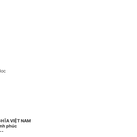
doc
GHĨA VIỆT NAM
ạnh phúc
--