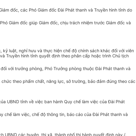
 Giám đ
ố
c, các Phó Giám đốc Đài Phát thanh và Truyền hình tỉnh do
 Phó Giám đ
ốc
giúp Giám đốc, chịu trách nhiệm trước Giám đ
ố
c và
 kỷ luật, nghỉ hưu và thực hiện chế độ chính sách khác đ
ố
i với viên
 và Truy
ề
n hình t
ỉ
nh quy
ế
t định theo phâ
n
cấp hoặc trình Chủ tịch
 đ
ố
i với trưởng phòng, Phó Trư
ở
ng phòng thuộc Đài Phát thanh và
n chức theo phẩm chất, năng lực, sở trường, bảo đảm đúng theo các
ủa UBND tỉnh về việc ban hành Quy chế làm việc của Đài Phát
uy ch
ế
làm việc, ch
ế
độ thông tin, báo cáo của Đài Phát thanh và
ch UBND các huyện, thị xã, thành phố thi hành quyết định này./.