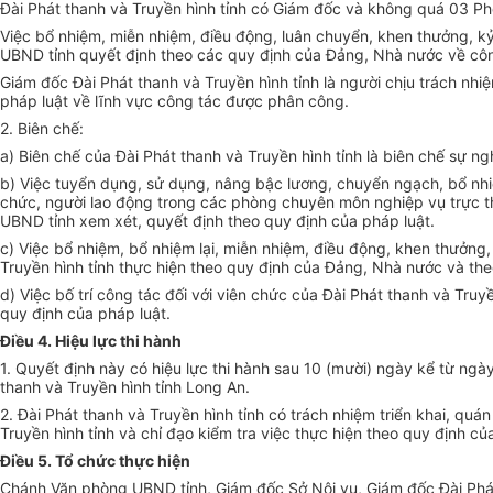
Đài Phát thanh và Truyền hình tỉnh có Giám đốc và không quá 03 P
Việc bổ nhiệm, miễn nhiệm, điều động, luân chuyển, khen thưởng, kỷ
UBND t
ỉ
nh quy
ế
t định theo các quy định của Đảng, Nh
à
nước về côn
Giám đốc Đài Phát thanh và Truyền hình tỉnh là người chịu trách nh
pháp luật v
ề
lĩnh vực
công
tác được phân công.
2. Biên chế:
a) Biên chế của Đài Phát thanh và Truyền hình tỉnh là biên chế sự n
b) Việc tuyển dụng, sử dụng, nâng bậc lương, chuyển ngạch, bổ nh
chức, người lao động trong các phòng chuyên môn nghiệp vụ trực t
UBND tỉnh xem xét, quyết định theo quy định của pháp luật.
c) Việc bổ nhiệm, bổ nhiệm lại, miễn nhiệm, điều động, khen thưởng,
Truyền hình t
ỉ
nh thực hiệ
n
theo quy định của Đảng, Nhà nước và the
d) Việc bố trí công tác đối với viên chức của Đài Phát thanh và Truy
quy định của pháp luật.
Điều 4. Hiệu lực thi hành
1. Quyết định này có hiệu lực thi hành sau 10 (mười) ngày kể từ ngà
thanh và Truyền hình t
ỉ
nh Long An.
2. Đài Phát thanh và Truyền hình tỉnh có trách nhiệm triển khai, quán
Truyền hình tỉnh và ch
ỉ
đạo kiểm tra việc thực hiện theo quy định c
ủ
Điều 5. Tổ chức thực hiện
Chánh Văn phòng UBND tỉnh, Giám đốc Sở Nội vụ, Giám đốc Đài Ph