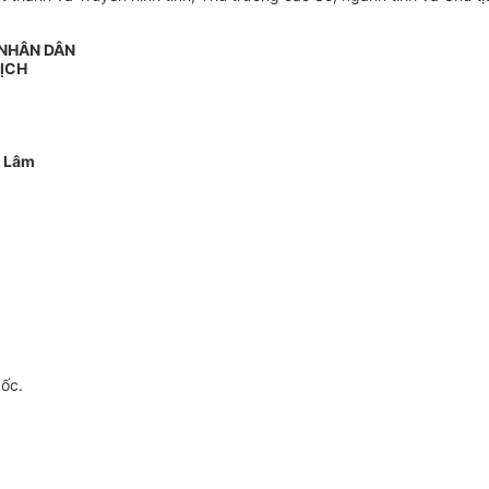
 NHÂN DÂN
ỊCH
 Lâm
gốc.