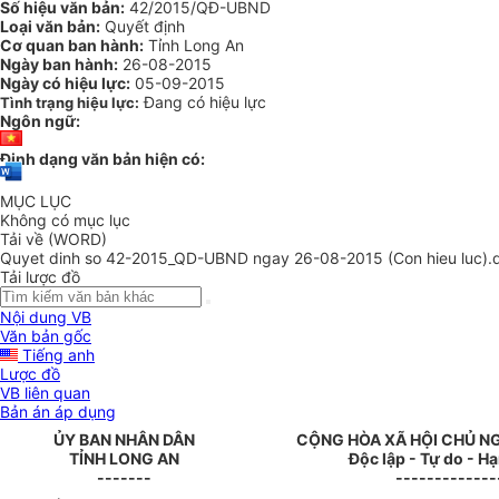
Số hiệu văn bản:
42/2015/QĐ-UBND
Loại văn bản:
Quyết định
Cơ quan ban hành:
Tỉnh Long An
Ngày ban hành:
26-08-2015
Ngày có hiệu lực:
05-09-2015
Đang có hiệu lực
Tình trạng hiệu lực:
Ngôn ngữ:
Định dạng văn bản hiện có:
MỤC LỤC
Không có mục lục
Tải về (WORD)
Quyet dinh so 42-2015_QD-UBND ngay 26-08-2015 (Con hieu luc).
Tải lược đồ
Nội dung VB
Văn bản gốc
Tiếng anh
Lược đồ
VB liên quan
Bản án áp dụng
ỦY BAN NHÂN DÂN
CỘNG HÒA XÃ HỘI CHỦ N
TỈNH LONG AN
Độc lập - Tự do - H
-------
-------------