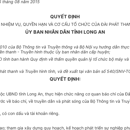
6
tháng
0
8 năm 2015
QUYẾT ĐỊNH
NHIỆM VỤ, QUYỀN HẠN VÀ CƠ CẤU TỔ CHỨC CỦA ĐÀI PHÁT THA
ỦY BAN NHÂN DÂN TỈNH LONG AN
10 của Bộ Thông tin và Truyền thông và Bộ Nội vụ hướng dẫn thực 
yền thanh
-
Truy
ề
n hì
n
h thuộc Ủy ban nhân dân cấp huyện;
ỉnh ban hành Quy định về thẩm quyền quản lý tổ chức bộ máy và vi
hát thanh và Truyền hình t
ỉ
nh, và đề xuất tại văn bản số 540/SNV-T
QUYẾT ĐỊNH:
huộc UBND tỉnh Long An, thực hiện chức n
ă
ng cơ quan báo chí của Đả
nước về báo chí, về truyền dẫn và phát sóng của Bộ Thông tin và Tru
 có con dấu và tài kho
ả
n riêng.
ao; tham gia xây dựng quy hoạch, k
ế
hoạch phát tri
ể
n sự nghiệp phá