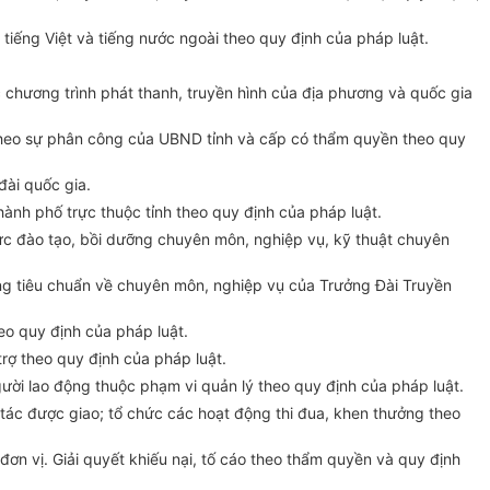
 ti
ế
ng Việt và tiếng nước ngoài theo quy định của pháp luật.
c chương trình phát thanh, truyền hình của địa phương và quốc gia
h theo sự phân công của UBND tỉnh và cấp có thẩm quyền theo quy
đài quốc gia.
thành ph
ố
trực thuộc tỉnh theo quy định của pháp luật.
c đào tạo, b
ồ
i dưỡng chuyên môn, nghiệp vụ, kỹ thuật chuyên
ng tiêu
chuẩn
về chuyên môn, nghiệp vụ của Trưởng Đài Truy
ề
n
eo quy định c
ủ
a pháp luật.
 trợ theo quy định của pháp luật.
gười lao động thuộc phạm vi quản lý theo quy định của pháp luật.
 tác được giao;
tổ
chức các hoạt động thi đua, khen thưởng theo
đơn vị. Giải quyết khiếu nại, tố cáo theo thẩm quyền và quy định