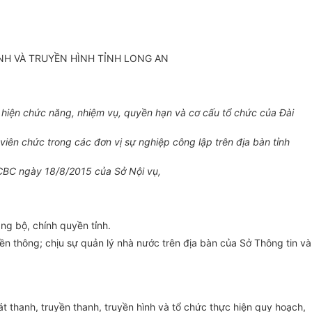
NH VÀ TRUYỀN HÌNH TỈNH LONG AN
hiện chức năng, nhiệm vụ, quyền hạn và cơ cấu t
ổ
chức của Đài
ên chức trong các đơn vị sự nghiệp công lập trên địa bàn t
ỉ
nh
CBC ngày 18/8/2015 của Sở Nội vụ,
ng bộ, chí
nh
quyền t
ỉ
nh.
yền thông; ch
ị
u sự quản lý nhà nước trên địa bàn của Sở Thông tin và
t thanh, truy
ề
n thanh, truyền hình và tổ chức thực hiện quy hoạch,