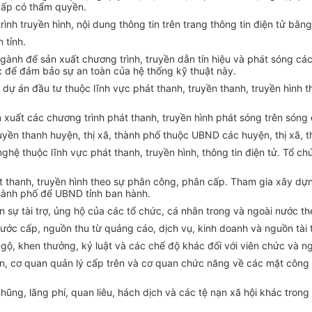
cấp có thẩm quyền.
tr
ì
n
h truyền hình, nội dung thông tin trên trang thông tin điện tử b
ằ
ng
n
t
ỉ
nh.
ngà
n
h để sản xuất chương trình, truyền dẫn tín hiệu và phát sóng cá
c để đảm bảo sự an toàn của hệ th
ố
ng kỹ thuật này.
c
d
ự án đầu tư thuộc lĩnh vực phát thanh, truyền thanh, truyền hìn
n xuất các chương trình phát thanh, truyền hình phát sóng trên sóng 
uyền thanh huyện, thị xã, thành ph
ố
thuộc UBND các huyện, thị xã, 
ghệ thuộc lĩnh vực phát thanh, truy
ề
n hình, thông tin điện tử. T
ổ
chứ
át thanh, truyền hình theo sự phân công, phân cấp. Tham gia xây dự
hành ph
ố
để UBND tỉnh ban hành.
ận
sự
tài
tr
ợ, ủng hộ của các tổ chức, cá nhân trong và ngoài nước th
nước cấp, nguồn thu từ qu
ả
ng cáo, dịch vụ, kinh doanh và ngu
ồ
n tài
ng
ộ
, khen thư
ở
ng, kỷ luật và các chế độ khác đối với viên chức và n
ản, cơ quan quản lý cấp trên và cơ quan chức năng về các mặt công
ũng, lãng phí, quan liêu, hách dịch và các tệ nạn xã hội khác trong 