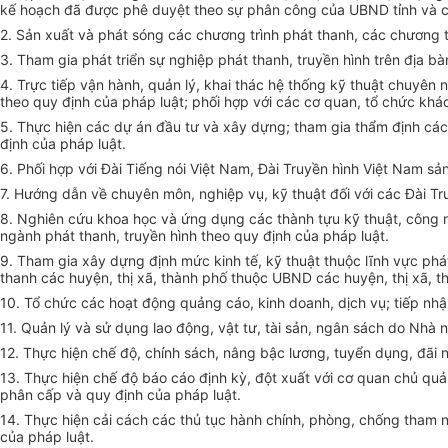
k
ế
hoạch đã được phê duyệt theo sự phân công của UBND t
ỉ
nh và 
2. Sản xuất và phát sóng các chương trình phát thanh, các chương
3. Tham gia phát triển sự nghiệp phát thanh, truyền hình trên địa b
à
4. Trực ti
ế
p vận hành, quản lý, khai thác hệ thống kỹ thuật chuyên 
theo quy định của pháp luật; ph
ố
i hợp với các cơ quan, tổ chức khá
5. Thực hiện các dự án đầu tư và xây dựng; tham gia thẩm định cá
định của pháp luật.
6. Phối hợp với Đài Tiếng nói Việt Nam, Đài Truyền hình Việt Nam s
ả
7. Hướng dẫn về chuyên môn, nghiệp vụ, kỹ thuật đối với các Đài Tr
8. Nghiên cứu khoa học và ứng dụng các thành tựu kỹ thuật, công n
ngành phát thanh, truy
ề
n hình theo quy định của pháp luật.
9. Tham gia xây dựng định mức kinh tế, kỹ thuật thuộc lĩnh vực ph
thanh các huyện, thị xã, thành ph
ố
thuộc UBND các huyện, thị xã, t
10. Tổ chức các hoạt động quảng cáo, kinh doanh, dịch vụ; tiếp nh
11. Quản lý và s
ử
dụng lao động, vật tư, tài sản, ngân sách do Nhà 
12. Thực hiện ch
ế
độ, chính sách, nâng bậc lương, tuyển dụng, đãi 
13. Thực hiện chế độ báo cáo định kỳ, đột xuất với cơ quan chủ qu
phân cấp và quy định c
ủ
a pháp luật.
14. Thực hiện cải cách các thủ tục hành chính, phòng, chống tham nh
của pháp luật.