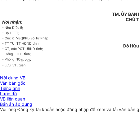
TM. ỦY BAN
CHỦ T
Nơi nhận:
- Như Điều 5;
- Bộ TTTT;
- Cục KTVBQPPL-B
ộ
Tư Pháp;
- TT T
U
; TT HĐND tỉnh;
Đỗ Hữu
- CT
,
các PCT UBND t
ỉ
nh;
- Cổng TTĐT t
ỉ
nh;
- Phòng NC
;
TH+VX
- Lưu
:
VT, tuan.
Nội dung VB
Văn bản gốc
Tiếng anh
Lược đồ
VB liên quan
Bản án áp dụng
Vui lòng
Đăng ký
tài khoản hoặc
đăng nhập
để xem và tải văn bản 