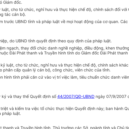
hó Giám đốc.
 luật, cho từ chức, ngh
ỉ
hưu và thực hiện ch
ế
độ, chính sách đ
ố
i với
g tác cán bộ.
iệm trước UBND t
ỉ
nh và pháp luật về mọi hoạt động của cơ quan. Các
ghiệp, do UBND t
ỉ
nh quyết định theo quy định của pháp luật.
iệ
m
ngạch, thay đổi chức danh nghề nghiệp, điều động, khen thưởng,
huộc Đài Phát thanh và Truy
ền
hình t
ỉ
nh do Giám đốc Đài Phát thanh
 kỷ luật, cho từ chức, nghỉ hưu và thực hiện chế độ, chính sách khác
o phân c
ấ
p quản lý cán bộ, công chức, viên chức của tỉnh.
ền
hình tỉnh phải căn cứ vào vị trí việc làm, tiêu chuẩn ch
ứ
c danh viê
y ký và thay thế Quyết định số
44/2007/QĐ-UBND
ngày 07/9/2007 c
 triệt và kiểm
tr
a việc tổ chức thực hiện Quyết định này; ban hành Q
a pháp luật.
át
thanh và Truyền hình t
ỉ
nh, Thủ trưởng các Sở, ngành t
ỉ
nh và Chủ tị