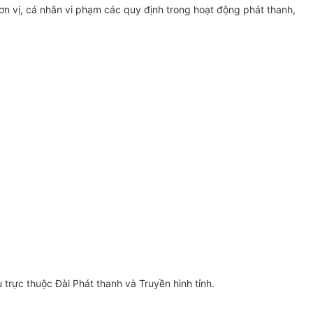
đơn vị, cá nhân
vi
phạm các quy định trong hoạt động phát thanh,
 trực thuộc Đ
à
i Phát thanh và Truyền hình t
ỉ
nh.