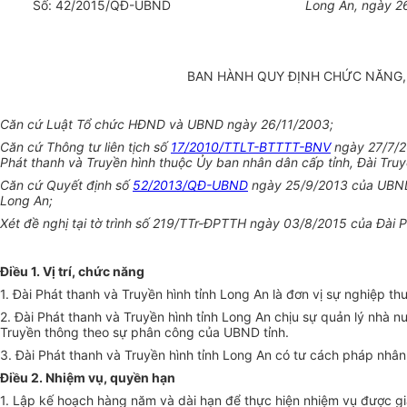
Số:
42
/2015/QĐ-
U
BND
Long An, ngày
2
BAN HÀNH QUY ĐỊNH CHỨC NĂNG, 
Căn cứ Luật Tổ chức HĐND và UBND ngày 26/11/2003;
Căn c
ứ
Thông tư liên tịch số
17/2010/TTLT-BTTTT-BNV
ngày 27/7/20
Phát thanh và Truyền hình thuộc Ủy ban nhân dân cấp tỉnh, Đài Tru
Căn cứ Quyết định số
52/2013/QĐ-UBND
ngày 25/9/2013 của UBND t
Long An;
Xét đề nghị tại tờ trình số 219/TTr-ĐPTTH ngày 03/8/2015 của Đài P
Điều 1. Vị trí, chức năng
1. Đài Phát thanh và Truyền hình tỉnh Long An là đơn vị sự nghiệp t
2. Đài Phát thanh và Truyền hình tỉnh Long An chịu sự quản lý nhà 
Truy
ề
n thông theo sự phân công của UBND tỉnh.
3. Đài Phát thanh và Truyền hình t
ỉ
nh Long An có tư cách pháp nhân,
Điều 2. Nhiệm vụ, quyền hạn
1. Lập k
ế
hoạch hàng năm và dài hạn để thực hiện nhiệm vụ được gi