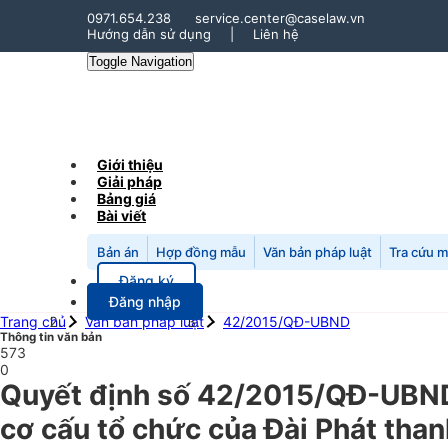
0971.654.238
service.center@caselaw.vn
Hướng dẫn sử dụng
|
Liên hệ
Toggle Navigation
Giới thiệu
Giải pháp
Bảng giá
Bài viết
Bản án
Hợp đồng mẫu
Văn bản pháp luật
Tra cứu 
Đăng ký
Đăng nhập
Trang chủ
Văn bản pháp luật
42/2015/QĐ-UBND
Thông tin văn bản
573
0
Quyết định số 42/2015/QĐ-UBND
cơ cấu tổ chức của Đài Phát than