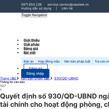
0971.654.238
service.center@caselaw.vn
Hướng dẫn sử dụng
|
Liên hệ
Toggle Navigation
Giới thiệu
Giải pháp
Bảng giá
Bài viết
Bản án
Hợp đồng mẫu
Văn bản pháp luật
Tra cứu 
Đăng ký
Đăng nhập
Trang chủ
Văn bản pháp luật
930/QĐ-UBND
Thông tin văn bản
107
1
Quyết định số 930/QĐ-UBND ngà
tài chính cho hoạt động phòng, 