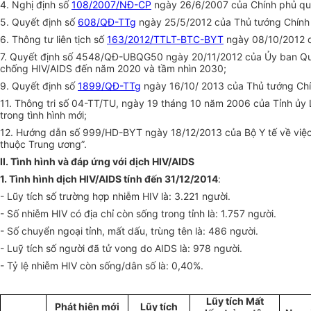
4. Nghị định số
108/2007/NĐ-CP
ngày 26/6/2007 của Chính phủ
q
u
5. Quyết định số
608/QĐ-TTg
ngày 25/5/2012 của Thủ tướng
C
hính
6. Thông tư liên tịch số
163/2012/TTLT-BTC-BYT
ngày 08/10/2012 qu
7. Quyết định số 4548/QĐ-UBQG50 ngày 20/11/2012 của Ủy ban Quố
chống HIV/AIDS đến năm 2020 và tầm nhìn 2030;
9. Quyết định số
1899/QĐ-TTg
ngày 16/10/ 2013 của Thủ tướng Chín
11. Thông tri số 04-TT/TU, ngày 19 tháng 10 năm 2006 của Tỉnh ủy 
trong tình hình mới
;
12. Hướng dẫn số 999/HD-BYT ngày 18/12/2013 của Bộ Y tế về việc t
thuộc Trung ương”.
II. Tình hình và đáp ứng với dịch HIV/AIDS
1. Tình hình dịch HIV/AIDS tính đến 31/12/2014
:
- Lũy tích số trường hợp nhiễm HIV là: 3.221 người.
- Số nhiễm HIV có địa chỉ còn sống trong tỉnh là: 1.757 người.
- Số chuyển ngoại tỉnh, mất dấu, trùng tên là: 486 người.
- Luỹ tích số người đã tử vong do AIDS là: 978 người.
- Tỷ lệ nhiễm HIV còn sống/dân số là: 0,4
0
%.
Lũy tích Mất
Phát hiện mới
Lũy tích