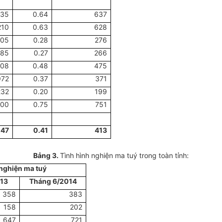
135
0.64
637
210
0.63
628
005
0.28
276
985
0.27
266
208
0.48
475
972
0.37
371
232
0.20
199
300
0.75
751
047
0.41
413
Bảng
3
.
Tình hình nghiện ma tuý trong toàn tỉnh:
 nghiện ma tuý
13
Tháng 6/2014
358
383
158
202
647
721