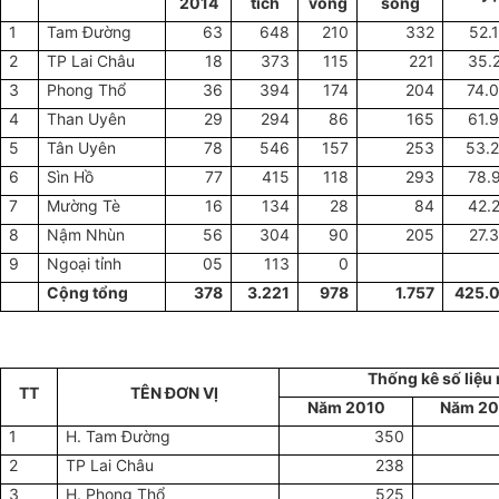
2014
tích
vong
sống
1
Tam Đường
63
648
210
332
52.
2
TP Lai Châu
18
373
115
221
35.
3
Phong Thổ
36
394
174
204
74.
4
Than Uyên
29
294
86
165
61.
5
Tân Uyên
78
546
157
253
53.
6
Sìn Hồ
77
415
118
293
78.
7
Mường Tè
16
134
28
84
42.
8
Nậm Nhùn
56
304
90
205
27.
9
Ngoại tỉnh
05
113
0
Cộng tổng
378
3.221
978
1.757
425.
Thống kê số liệu
TT
TÊN
ĐƠN VỊ
Năm 2010
Năm 20
1
H. Tam Đường
350
2
TP Lai Châu
238
3
H. Phong Thổ
525