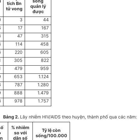
i
sống
tích Bn
quản lý
tử vong
được
0
3
44
6
17
167
8
47
315
4
114
458
6
220
605
1
305
822
1
479
959
9
653
1.124
6
787
1.280
9
888
1.479
3
978
1.757
Bảng 2.
Lây nhiễm HIV/AIDS theo huyện, thành phố qua các năm:
số
% nhiễm
Tỷ lệ còn
o
so với
sống/100.000
ện
dân số