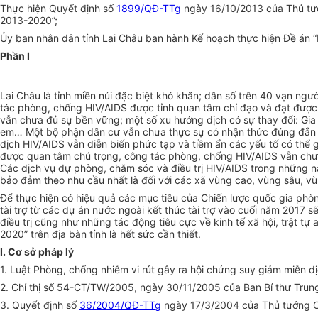
Thực hiện Quyết định số
1899/QĐ-TTg
ngày 16/10/2013 của Thủ tướ
2013-2020”;
Ủy ban nhân dân tỉnh Lai Châu ban hành Kế hoạch thực hiện Đề án “
Phần I
Lai Châu là tỉnh miền núi
đặc biệt khó khăn
;
dân số trên 40 vạn ngườ
tác phòng, chống HIV/AIDS được tỉnh quan tâm chỉ đạo và đạt được
vẫn chưa đủ sự bền vững; một số xu hướng dịch
có sự
thay đổi: Gi
em… Một bộ phận dân cư vẫn chưa thực sự có nhận thức đúng đắn v
dịch HIV/AIDS vẫn diễn biến phức tạp và tiềm ẩn các yếu tố có thể 
được quan tâm chú trọng, công tác phòng, chống HIV/AIDS vẫn chưa 
Các dịch vụ dự phòng, chăm sóc và điều trị HIV/AIDS trong những nă
bảo đảm theo nhu cầu nhất là đối với các xã vùng cao, vùng sâu, vù
Để thực hiện có hiệu quả các mục tiêu của Chiến lược quốc gia ph
tài trợ từ các dự án nước ngoài kết thúc tài trợ vào cuối năm 2017 
điều trị cũng như những tác động tiêu cực
về kinh tế xã hội, trật tự 
2020” trên địa bàn tỉnh là hết sức cần thiết.
I.
Cơ sở pháp lý
1. Luật Phòng, chống nhiễm vi rút gây ra hội chứng suy giảm miễn d
2. Chỉ thị số 54-CT/TW/2005, ngày 30/11/2005 của Ban Bí thư Trun
3. Quyết định số
36/2004/QĐ-TTg
ngày 17/3/2004 của Thủ tướng