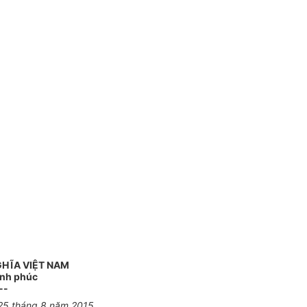
GHĨA VIỆT NAM
ạnh phúc
--
 25 tháng 8 năm 2015