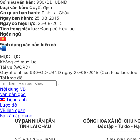
Số hiệu văn bản:
930/QĐ-UBND
Loại văn bản:
Quyết định
Cơ quan ban hành:
Tỉnh Lai Châu
Ngày ban hành:
25-08-2015
Ngày có hiệu lực:
25-08-2015
Đang có hiệu lực
Tình trạng hiệu lực:
Ngôn ngữ:
Định dạng văn bản hiện có:
MỤC LỤC
Không có mục lục
Tải về (WORD)
Quyet dinh so 930-QD-UBND ngay 25-08-2015 (Con hieu luc).doc
Tải lược đồ
Nội dung VB
Văn bản gốc
Tiếng anh
Lược đồ
VB liên quan
Bản án áp dụng
UỶ BAN NHÂN DÂN
CỘNG HÒA XÃ HỘI CHỦ N
TỈNH LAI CHÂU
Độc lập - Tự do - H
--------
-------------
Số: 930 /QĐ-UBND
Lai Châu, ngày