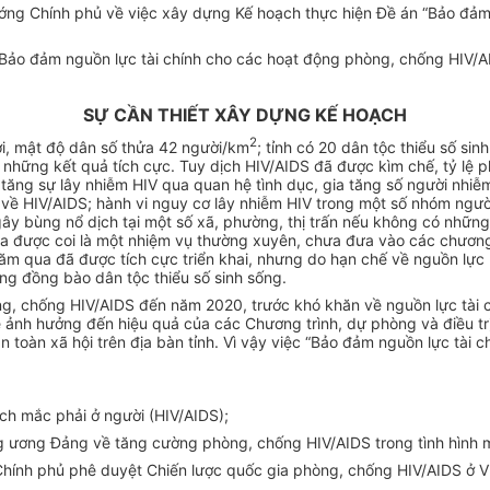
ng Chính phủ về việc xây dựng Kế hoạch thực hiện Đề án “Bảo đảm 
Bảo đảm nguồn lực tài chính cho các hoạt động phòng, chống HIV/AI
SỰ CẦN THIẾT XÂY DỰNG KẾ HOẠCH
2
i,
mật độ dân số
thửa
42 người/km
; tỉnh có 2
0
dân tộc thiểu số sin
 những kết quả tích cực.
Tuy dịch HIV/AIDS đã được kìm chế
,
tỷ lệ 
a tăng sự lây nhiễm HIV qua quan hệ tình dục, gia tăng số người nhiễ
ề HIV/AIDS; hành vi nguy cơ lây nhiễm HIV trong một số nhóm ngườ
gây bùng nổ dịch tại một số xã, phường, thị trấn nếu không có những
được coi là một nhiệm vụ thường xuyên, chưa đưa vào các chương tr
m qua đã được tích cực triển khai, nhưng do hạn chế về nguồn lực (n
ng đồng bào dân tộc thiểu số sinh sống.
òng, chống HIV/AIDS đến năm 2020, trước khó khăn về nguồn lực tài
sẽ ảnh hưởng đến hiệu quả của các Chương trình, dự phòng và điều tr
an toàn xã hội trên địa bàn tỉnh
. Vì vậy việc “Bảo đảm nguồn lực tài 
ịch mắc phải ở người (HIV/AIDS);
g ương Đảng về tăng cường phòng, chống HIV/AIDS trong tình hình m
C
hính phủ phê duyệt Chiến lược quốc gia phòng, chống HIV/AIDS ở 