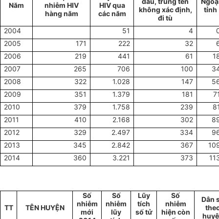
dấu, trùng tên
Ngoạ
Năm
nhiễm HIV
HIV qua
không xác định,
tỉnh
hàng năm
các năm
đi tù
2004
51
4
2005
171
222
32
2006
219
441
61
1
2007
265
706
100
3
2008
322
1.028
147
5
2009
351
1.379
181
7
2010
379
1.758
239
8
2011
410
2.168
302
8
2012
329
2.497
334
9
2013
345
2.842
367
10
2014
360
3.221
373
11
Số
Số
Lũy
Số
Dân 
nhiễm
nhiễm
tích
nhiễm
TT
TÊN HUYỆN
the
mới
lũy
số tử
hiện còn
huy