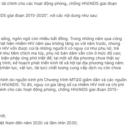
tài chính cho các hoạt động phòng, chống HIV/AIDS giai đoạn
DS giai đoạn 2015-2020”, với các nội dung như sau:
h sống
,
ngôn ngữ
còn nhiều
bất đồng
. Trong những năm qua công
phát hiện nhiễm HIV năm sau không tăng so với năm trước, nhưng
m HIV vốn được coi là những người ít có nguy cơ như phụ nữ, trẻ
i như tiêm chích ma túy, phụ nữ bán dâm vẫn còn ở mức độ cao;
 biện pháp ứng phó triệt để; tại một số địa phương chưa thật sự
ình, kế hoạch phát triển kinh tế xã hội tại địa phương hàng năm.
hân lực, vật lực, tài lực) chất lượng cung cấp dịch vụ còn chưa
 chính do nguồn kinh phí Chương trình MTQG giảm dần và các nguồn
ị HIV/AIDS.
Từ đó, nguy cơ gia tăng số ca nhiễm HIV mới và chi phí
chính cho các hoạt động phòng, chống HIV/AIDS giai đoạn 2015-
ới;
Việt Nam đến năm 2020 và tầm nhìn 2030;