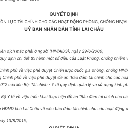
QUYẾT ĐỊNH
N LỰC TÀI CHÍNH CHO CÁC HOẠT ĐỘNG PHÒNG, CHỐNG HIV/AIDS
UỶ BAN NHÂN DÂN TỈNH LAI CHÂU
iễn dịch mắc phải ở người (HIV/AIDS), ngày 29/6/2006;
y định chi tiết thi hành một số điều của Luật Phòng, chống nhiễm v
hính phủ về việc phê duyệt Chiến lược quốc gia phòng, chống HIV
Chính phủ về việc phê duyệt Đề án “Bảo đảm tài chính cho các hoạ
12 của liên Bộ: Tài chính - Y tế quy định quản lý và sử dụng kinh p
Y tế về việc triển khai thực hiện Đề án “Bảo đảm tài chính cho c
ĐND tỉnh Lai Châu về việc bảo đảm tài chính cho các hoạt động ph
ngày 13/8/2015,