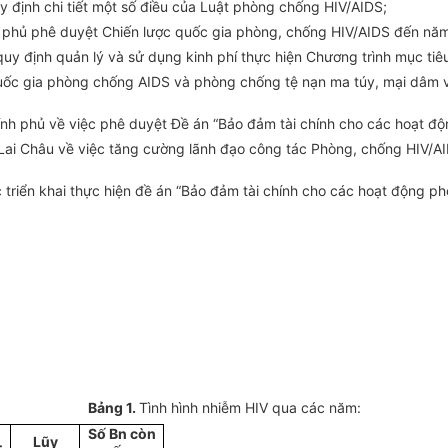
y định chi tiết một số điều của Luật phòng chống HIV/AIDS;
 phủ phê duyệt Chiến lược quốc gia phòng, chống HIV/AIDS đến nă
y định quản lý và sử dụng kinh phí thực hiện Chương trình mục ti
c gia phòng chống AIDS và phòng chống tệ nạn ma túy, mại dâm về
h phủ về việc phê duyệt Đề án “Bảo đảm tài chính cho các hoạt độ
Lai Châu về việc
t
ăng cường
l
ãnh đạo công tác Phòng, chống HIV/AI
riển khai thực hiện đề án “Bảo đảm tài chính cho các hoạt động ph
Bảng 1.
Tình hình nhiễm HIV qua các năm:
Số Bn còn
Lũy