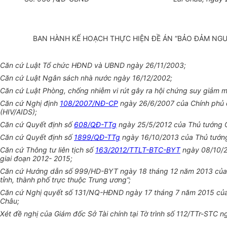
BAN HÀNH KẾ HOẠCH THỰC HIỆN ĐỀ ÁN “BẢO ĐẢM NGUỒ
Căn cứ Luật Tổ chức HĐND và UBND ngày 26/11/2003;
Căn cứ Luật Ngân sách nhà nước ngày 16/12/2002;
Căn cứ Luật Phòng, chống nhiễm vi rút gây ra hội chứng suy giảm m
Căn cứ Nghị định
108/2007/NĐ-CP
ngày 26/6/2007 của Chính phủ qu
(HIV/AIDS);
Căn cứ Quyết định số
608/QĐ-TTg
ngày 25/5/2012 của Thủ tướng C
Căn cứ Quyết định số
1899/QĐ-TTg
ngày 16/10/2013 của Thủ tướng 
Căn cứ Thông tư liên tịch số
163/2012/TTLT-BTC-BYT
ngày 08/10/20
giai đoạn 2012- 2015;
Căn cứ Hướng dẫn số 999/HD-BYT ngày 18 tháng 12 năm 2013 của Bộ 
tỉnh, thành phố trực thuộc Trung ương”;
Căn cứ Nghị quyết số 131/NQ-HĐND ngày 17 tháng 7 năm 2015 của H
Châu;
Xét đề nghị của Giám đốc Sở Tài chính tại Tờ trình số 112/TTr-STC 