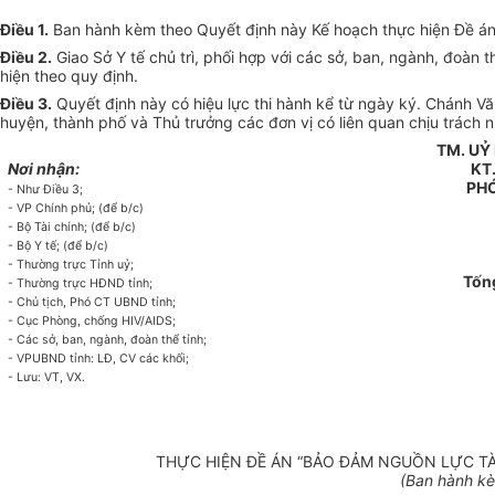
Điều 1.
Ban hành kèm theo Quyết định này Kế hoạch thực hiện Đề án 
Điều 2.
Giao Sở Y tế chủ trì, phối hợp với các sở, ban, ngành, đoàn 
hiện theo quy định.
Điều 3.
Quyết định này có hiệu lực thi hành kể từ ngày ký. Chánh Vă
huyện, thành phố và Thủ trưởng các đơn vị có liên quan chịu trách n
TM. UỶ
Nơi nhận:
KT
PHÓ
- Như Điều 3;
- VP Chính phủ; (để b/c)
- Bộ Tài chính; (để b/c)
- Bộ Y tế; (để b/c)
- Thường trực Tỉnh uỷ;
Tốn
- Thường trực HĐND tỉnh;
- Chủ tịch, Phó CT UBND tỉnh;
- Cục Phòng, chống HIV/AIDS;
- Các sở, ban, ngành, đoàn thể tỉnh;
- VPUBND tỉnh: LĐ, CV các khối;
- L­ưu: VT, VX.
THỰC HIỆN ĐỀ ÁN “BẢO ĐẢM NGUỒN LỰC TÀI
(Ban hành kè