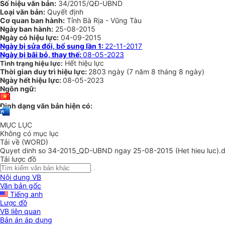
Số hiệu văn bản:
34/2015/QĐ-UBND
Loại văn bản:
Quyết định
Cơ quan ban hành:
Tỉnh Bà Rịa - Vũng Tàu
Ngày ban hành:
25-08-2015
Ngày có hiệu lực:
04-09-2015
Ngày bị sửa đổi, bổ sung lần 1:
22-11-2017
Ngày bị bãi bỏ, thay thế:
08-05-2023
Hết hiệu lực
Tình trạng hiệu lực:
Thời gian duy trì hiệu lực:
2803 ngày
(
7 năm
8 tháng
8 ngày
)
Ngày hết hiệu lực:
08-05-2023
Ngôn ngữ:
Định dạng văn bản hiện có:
MỤC LỤC
Không có mục lục
Tải về (WORD)
Quyet dinh so 34-2015_QD-UBND ngay 25-08-2015 (Het hieu luc).
Tải lược đồ
Nội dung VB
Văn bản gốc
Tiếng anh
Lược đồ
VB liên quan
Bản án áp dụng