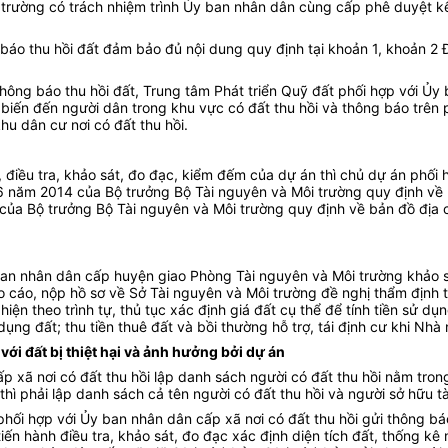
trường có trách nhiệm trình Ủy ban nhân dân cùng cấp phê duyệt kế 
 báo thu hồi đất đảm bảo đủ nội dung quy định tại khoản 1, khoản 2 
ông báo thu hồi đất, Trung tâm Phát triển Quỹ đất phối hợp với Ủy 
ổ biến đến người dân trong khu vực có đất thu hồi và thông báo trên
hu dân cư nơi có đất thu hồi.
điều tra, khảo sát, đo đạc, kiểm đếm của dự án thì chủ dự án phối 
 năm 2014 của Bộ trưởng Bộ Tài nguyên và Môi trường quy định về hồ
ủa Bộ trưởng Bộ Tài nguyên và Môi trường quy định về bản đồ địa ch
 ban nhân dân cấp huyện giao Phòng Tài nguyên và Môi trường khảo sá
cáo, nộp hồ sơ về Sở Tài nguyên và Môi trường đề nghị thẩm định trì
hiện theo trình tự, thủ tục xác định giá đất cụ thể để tính tiền sử 
 đất; thu tiền thuê đất và bồi thường hỗ trợ, tái định cư khi Nhà n
với đất bị thiệt hại và ảnh hưởng bởi dự án
p xã nơi có đất thu hồi lập danh sách người có đất thu hồi nằm tron
) thì phải lập danh sách cả tên người có đất thu hồi và người sở hữu tà
hối hợp với Ủy ban nhân dân cấp xã nơi có đất thu hồi gửi thông báo
iến hành điều tra, khảo sát, đo đạc xác định diện tích đất, thống kê 