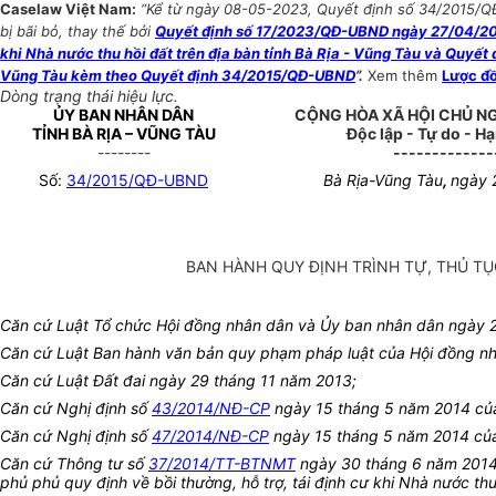
Caselaw Việt Nam:
“Kể từ ngày 08-05-2023, Quyết định số 34/2015/QĐ-
bị bãi bỏ, thay thế bởi
Quyết định số 17/2023/QĐ-UBND ngày 27/04/2023 
khi Nhà nước thu hồi đất trên địa bàn tỉnh Bà Rịa - Vũng Tàu và Quyết đ
Vũng Tàu kèm theo Quyết định 34/2015/QĐ-UBND
”.
Xem thêm
Lược đồ
Dòng trạng thái hiệu lực.
ỦY BAN NHÂN DÂN
CỘNG HÒA XÃ HỘI CHỦ N
TỈNH BÀ RỊA – VŨNG TÀU
Độc lập - Tự do - H
--------
-------------
Số:
34/2015/QĐ-UBND
Bà Rịa-Vũng Tàu
,
ngày 
BAN HÀNH QUY ĐỊNH TRÌNH TỰ, THỦ TỤC
Căn cứ Luật Tổ chức Hội đồng nhân dân và Ủy ban nhân dân ngày 
Căn cứ Luật Ban hành văn bản quy phạm pháp luật của Hội đồng n
Căn cứ Luật Đất đai ngày 29 tháng 11 năm 2013;
Căn cứ Nghị định số
43/2014/NĐ-CP
ngày 15 tháng 5 năm 2014 của C
Căn cứ Nghị định số
47/2014/NĐ-CP
ngày 15 tháng 5 năm 2014 của C
Căn cứ Thông tư số
37/2014/TT-BTNMT
ngày 30 tháng 6 năm 2014 
phủ phủ quy định về bồi thường, hỗ trợ, tái định cư khi Nhà nước thu