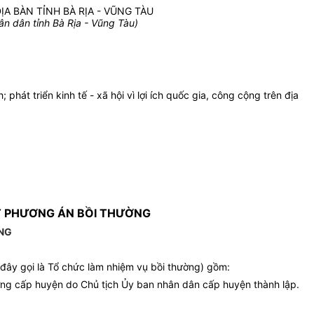
ỊA BÀN TỈNH BÀ RỊA - VŨNG TÀU
 dân tỉnh Bà Rịa - Vũng Tàu)
 phát triển kinh tế - xã hội vì lợi ích quốc gia, công cộng trên địa
YỆT PHƯƠNG ÁN BỒI THƯỜNG
ỜNG
u đây gọi là Tổ chức làm nhiệm vụ bồi thường) gồm:
hường cấp huyện do Chủ tịch Ủy ban nhân dân cấp huyện thành lập.