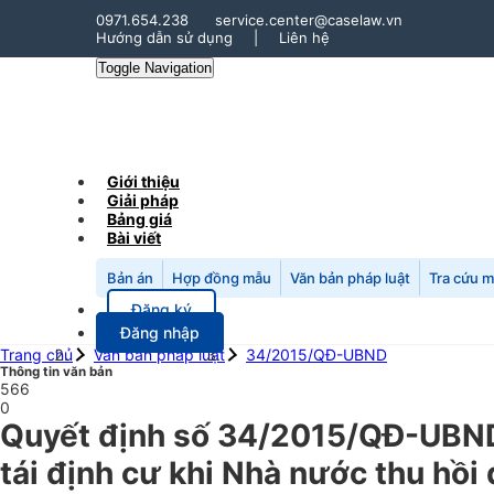
0971.654.238
service.center@caselaw.vn
Hướng dẫn sử dụng
|
Liên hệ
Toggle Navigation
Giới thiệu
Giải pháp
Bảng giá
Bài viết
Bản án
Hợp đồng mẫu
Văn bản pháp luật
Tra cứu 
Đăng ký
Đăng nhập
Trang chủ
Văn bản pháp luật
34/2015/QĐ-UBND
Thông tin văn bản
566
0
Quyết định số 34/2015/QĐ-UBND n
tái định cư khi Nhà nước thu hồi 