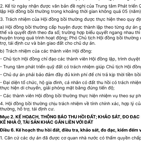
2. Kể từ ngày nhận được văn bản đề nghị của Trung tâm Phát triển
lập Hội đồng bồi thường trong khoảng thời gian không quá 05 (năm)
3. Trách nhiệm của Hội đồng bồi thường được thực hiện theo quy đị
a) Hội đồng bồi thường cấp huyện được thành lập theo từng dự án g
thể và quyết định theo đa số; trường hợp biểu quyết ngang nhau th
huyện trong quá trình hoạt động; Phó Chủ tịch Hội đồng bồi thường
trợ, tái định cư và bàn giao đất cho chủ dự án.
b) Trách nhiệm của các thành viên Hội đồng:
- Chủ tịch Hội đồng chỉ đạo các thành viên Hội đồng lập, trình duyệt
- Trung tâm phát triển quỹ đất có trách nhiệm giúp Chủ tịch Hội đồng
- Chủ dự án phải bảo đảm đầy đủ kinh phí để chi trả kịp thời tiền bồi 
- Đại diện tổ chức, hộ gia đình, cá nhân có đất thu hồi có trách nh
thực hiện di chuyển, giải phóng mặt bằng đúng tiến độ;
- Các thành viên Hội đồng bồi thường thực hiện nhiệm vụ theo sự ph
4. Hội đồng bồi thường chịu trách nhiệm về tính chính xác, hợp lý c
thường, hỗ trợ, tái định cư.
Mục 2. KẾ HOẠCH, THÔNG BÁO THU HỒI ĐẤT; KHẢO SÁT, ĐO ĐẠC 
KÊ NHÀ Ở, TÀI SẢN KHÁC GẮN LIỀN VỚI ĐẤT
Điều 6. Kế hoạch thu hồi đất, điều tra, khảo sát, đo đạc, kiểm đếm 
1. Căn cứ các dự án đã được cơ quan nhà nước có thẩm quyền chấp 