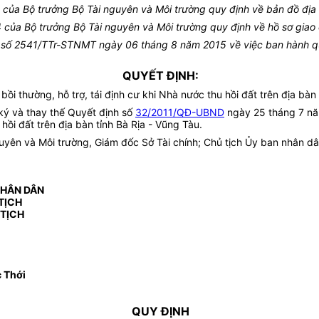
ủa Bộ trưởng Bộ Tài nguyên và Môi trường quy định về bản đồ địa 
ủa Bộ trưởng Bộ Tài nguyên và Môi trường quy định về hồ sơ giao đ
 số 2541/TTr-STNMT ngày 06 tháng 8 năm 2015 về việc ban hành quy đ
QUYẾT ĐỊNH:
ồi thường, hỗ trợ, tái định cư khi Nhà nước thu hồi đất trên địa bàn 
ký và thay thế Quyết định số
32/2011/QĐ-UBND
ngày 25 tháng 7 nă
u hồi đất trên địa bàn tỉnh Bà Rịa - Vũng Tàu.
ên và Môi trường, Giám đốc Sở Tài chính; Chủ tịch Ủy ban nhân dân
NHÂN DÂN
TỊCH
 TỊCH
 Thới
QUY ĐỊNH