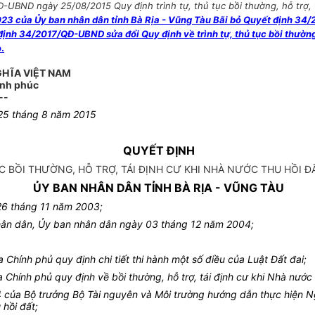
UBND ngày 25/08/2015 Quy định trình tự, thủ tục bồi thường, hỗ trợ, tá
của Ủy ban nhân dân tỉnh Bà Rịa - Vũng Tàu Bãi bỏ Quyết định 34/2015
ịnh 34/2017/QĐ-UBND sửa đổi Quy định về trình tự, thủ tục bồi thường, h
.
GHĨA VIỆT NAM
ạnh phúc
--
25 tháng 8 năm 2015
QUYẾT ĐỊNH
 BỒI THƯỜNG, HỖ TRỢ, TÁI ĐỊNH CƯ KHI NHÀ NƯỚC THU HỒI ĐẤT
ỦY BAN NHÂN DÂN TỈNH BÀ RỊA - VŨNG TÀU
26 tháng 11 năm 2003;
hân dân, Ủy ban nhân dân ngày 03 tháng 12 năm 2004;
hính phủ quy định chi tiết thi hành một số điều của Luật Đất đai;
hính phủ quy định về bồi thường, hỗ trợ, tái định cư khi Nhà nước t
của Bộ trưởng Bộ Tài nguyên và Môi trường hướng dẫn thực hiện N
 hồi đất;