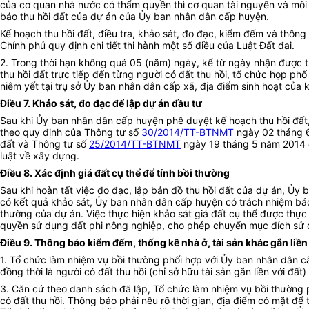
của cơ quan nhà nước có thẩm quyền thì cơ quan tài nguyên và môi 
báo thu hồi đất của dự án của Ủy ban nhân dân cấp huyện.
Kế hoạch thu hồi đất, điều tra, khảo sát, đo đạc, kiểm đếm và thông
Chính phủ quy định chi tiết thi hành một số điều của Luật Đất đai.
2. Trong thời hạn không quá 05 (năm) ngày, kể từ ngày nhận được th
thu hồi đất trực tiếp đến từng người có đất thu hồi, tổ chức họp ph
niêm yết tại trụ sở Ủy ban nhân dân cấp xã, địa điểm sinh hoạt của k
Điều 7. Khảo sát, đo đạc để lập dự án đầu tư
Sau khi Ủy ban nhân dân cấp huyện phê duyệt kế hoạch thu hồi đất, 
theo quy định của Thông tư số
30/2014/TT-BTNMT
ngày 02 tháng 6
đất và Thông tư số
25/2014/TT-BTNMT
ngày 19 tháng 5 năm 2014 c
luật về xây dựng.
Điều 8. Xác định giá đất cụ thể để tính bồi thường
Sau khi hoàn tất việc đo đạc, lập bản đồ thu hồi đất của dự án, Ủy
có kết quả khảo sát, Ủy ban nhân dân cấp huyện có trách nhiệm báo 
thường của dự án. Việc thực hiện khảo sát giá đất cụ thể được thực 
quyền sử dụng đất phi nông nghiệp, cho phép chuyển mục đích sử dụng
Điều 9. Thông báo kiểm đếm, thống kê nhà ở, tài sản khác gắn liền 
1. Tổ chức làm nhiệm vụ bồi thường phối hợp với Ủy ban nhân dân cấ
đồng thời là người có đất thu hồi (chỉ sở hữu tài sản gắn liền với đất
3. Căn cứ theo danh sách đã lập, Tổ chức làm nhiệm vụ bồi thường p
có đất thu hồi. Thông báo phải nêu rõ thời gian, địa điểm có mặt để t