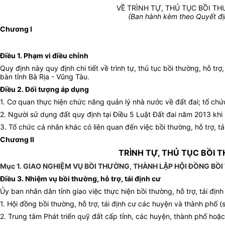
VỀ TRÌNH TỰ, THỦ TỤC BỒI TH
(Ban
hành kèm theo Quyết đ
Chương I
Điều 1. Phạm vi điều chỉnh
Quy định này quy định chi tiết về trình tự, thủ tục bồi thường, hỗ trợ
bàn tỉnh Bà Rịa - Vũng Tàu.
Điều 2. Đối tượng áp dụng
1. Cơ quan thực hiện chức năng quản lý nhà nước về đất đai; tổ chứ
2. Người sử dụng đất quy định tại Điều 5 Luật Đất đai năm 2013 khi
3. Tổ chức cá nhân khác có liên quan đến việc bồi thường, hỗ trợ, tá
Chương II
TRÌNH TỰ, THỦ TỤC BỒI 
Mục 1. GIAO NGHIỆM VỤ BỒI THƯỜNG, THÀNH LẬP HỘI ĐỒNG B
Điều 3. Nhiệm vụ bồi thường, hỗ trợ, tái định cư
Ủy ban nhân dân tỉnh giao việc thực hiện bồi thường, hỗ trợ, tái đ
1. Hội đồng bồi thường, hỗ trợ, tái định cư các huyện và thành phố
2. Trung tâm Phát triển quỹ đất cấp tỉnh, các huyện, thành phố hoặc