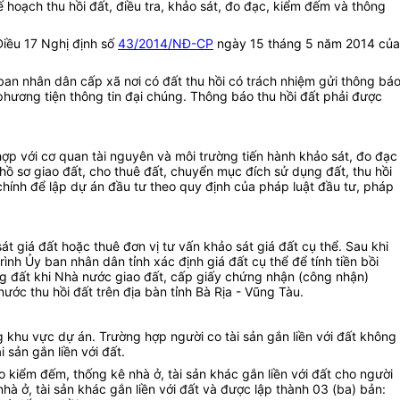
hoạch thu hồi đất, điều tra, khảo sát, đo đạc, kiểm đếm và thông
Điều 17 Nghị định số
43/2014/NĐ-CP
ngày 15 tháng 5 năm 2014 của
ban nhân dân cấp xã nơi có đất thu hồi có trách nhiệm gửi thông bá
 phương tiện thông tin đại chúng. Thông báo thu hồi đất phải được
hợp với cơ quan tài nguyên và môi trường tiến hành khảo sát, đo đạc
 sơ giao đất, cho thuê đất, chuyển mục đích sử dụng đất, thu hồi
ính để lập dự án đầu tư theo quy định của pháp luật đầu tư, pháp
t giá đất hoặc thuê đơn vị tư vấn khảo sát giá đất cụ thể. Sau khi
nh Ủy ban nhân dân tỉnh xác định giá đất cụ thể để tính tiền bồi
dụng đất khi Nhà nước giao đất, cấp giấy chứng nhận (công nhận)
ước thu hồi đất trên địa bàn tỉnh Bà Rịa - Vũng Tàu.
g khu vực dự án. Trường hợp người co tài sản gắn liền với đất không
i sản gắn liền với đất.
 kiểm đếm, thống kê nhà ở, tài sản khác gắn liền với đất cho người
nhà ở, tài sản khác gắn liền với đất và được lập thành 03 (ba) bản: