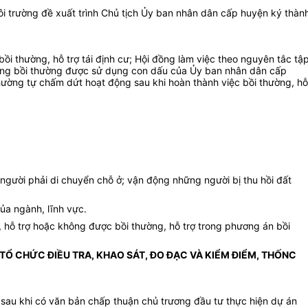
i trường đề xuất trình Chủ tịch Ủy ban nhân dân cấp huyện ký thàn
i thường, hỗ trợ tái định cư; Hội đồng làm việc theo nguyên tắc tậ
i đồng bồi thường được sử dụng con dấu của Ủy ban nhân dân cấp
hường tự chấm dứt hoạt động sau khi hoàn thành việc bồi thường, hỗ
 người phải di chuyển chỗ ở; vận động những người bị thu hồi đất
ủa ngành, lĩnh vực.
ng, hỗ trợ hoặc không được bồi thường, hỗ trợ trong phương án bồi
 TỔ CHỨC ĐIỀU TRA, KHAO SÁT, ĐO ĐẠC VÀ KIỂM ĐIỂM, THỐNC
sau khi có văn bản chấp thuận chủ trương đầu tư thực hiện dự án