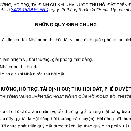
ƯỜNG, HỖ TRỢ, TÁI ĐỊNH CƯ KHI NHÀ NƯỚC THU HỒI ĐẤT TRÊN Đ
ịnh số
34/2015/QĐ-UBND
ngày 25 tháng 8 năm 2015 của Ủy ban nhân
NHỮNG QUY ĐỊNH CHUNG
, tái định cư khi Nhà nước thu hồi đất vì mục đích quốc phòng, an ninh;
c làm nhiệm vụ bồi thường, giải phóng mặt bằng.
 Nhà nước thu hồi đất.
i định cư khi Nhà nước thu hồi đất.
THƯỜNG, HỖ TRỢ, TÁI ĐỊNH CƯ; THU HỒI ĐẤT, PHÊ DU
ỒI THƯỜNG VÀ NGUYÊN TẮC HOẠT ĐỘNG CỦA HỘI ĐỒNG BỒI THƯ
ịnh cư cho Tổ chức làm nhiệm vụ bồi thường, giải phóng mặt bằng (sa
 (sau đây gọi tắt là Hội đồng bồi thường cấp huyện). Hội đồng bồi t
 Tổ chức phát triển quỹ đất được thành lập theo quy định pháp luật.