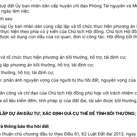
 Quỹ đất Ủy ban nhân dân cấp huyện chỉ đạo Phòng Tài nguyên và Mô
 ngày làm việc.
nh sau:
iúp Ủy ban nhân dân cùng cấp lập và tổ chức thực hiện phương án bồ
ì thực hiện theo phía có ý kiến của Chủ tịch Hội đồng. Chủ tịch Hộ
 được sử dụng con dấu của cơ quan, đơn vị công tác. Hội đồng bồi t
 và tổ chức thực hiện phương án bồi thường, hỗ trợ, tái định cư;
 lập phương án bồi thường, hỗ trợ, tái định cư;
thường, hỗ trợ, tái định cư;
iệm: phản ánh nguyện vọng của người bị thu hồi đất, nguyện vọng của
ân công và chỉ đạo của Chủ tịch Hội đồng phù hợp với trách nhiệm c
ủa số liệu kiểm đếm, tính pháp lý của đất đai, tài sản được bồi thườ
LẬP DỰ ÁN ĐẦU TƯ; XÁC ĐỊNH GIÁ CỤ THỂ ĐỂ TÍNH BỒI THƯỜNG;
và thông báo thu hồi đất
thuận chủ chương đầu tư theo Điều 61, 62 Luật Đất đai 2013, ngay 