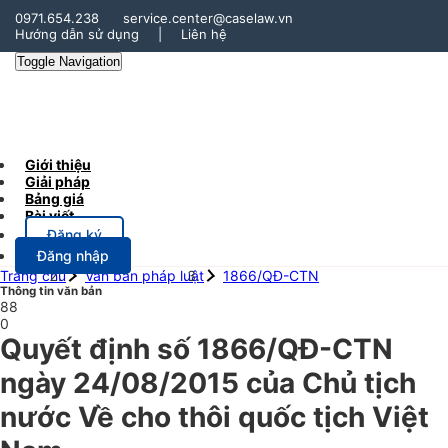
0971.654.238
service.center@caselaw.vn
Hướng dẫn sử dụng
|
Liên hệ
Toggle Navigation
Giới thiệu
Giải pháp
Bảng giá
Bài viết
Đăng ký
Đăng nhập
Trang chủ
Văn bản pháp luật
1866/QĐ-CTN
Thông tin văn bản
88
0
Quyết định số 1866/QĐ-CTN
ngày 24/08/2015 của Chủ tịch
nước Về cho thôi quốc tịch Việt