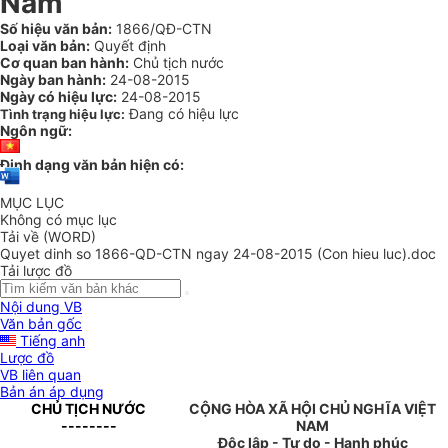
Nam
Số hiệu văn bản:
1866/QĐ-CTN
Loại văn bản:
Quyết định
Cơ quan ban hành:
Chủ tịch nước
Ngày ban hành:
24-08-2015
Ngày có hiệu lực:
24-08-2015
Đang có hiệu lực
Tình trạng hiệu lực:
Ngôn ngữ:
Định dạng văn bản hiện có:
MỤC LỤC
Không có mục lục
Tải về (WORD)
Quyet dinh so 1866-QD-CTN ngay 24-08-2015 (Con hieu luc).doc
Tải lược đồ
Nội dung VB
Văn bản gốc
Tiếng anh
Lược đồ
VB liên quan
Bản án áp dụng
CHỦ TỊCH NƯỚC
CỘNG HÒA XÃ HỘI CHỦ NGHĨA VIỆT
--------
NAM
Độc lập - Tự do - Hạnh phúc