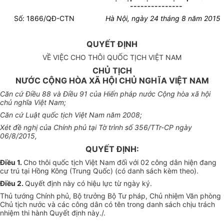
---------------
Số: 186
6
/QĐ-CTN
Hà Nội, ngày 24 tháng 8 năm 2015
QUYẾT ĐỊNH
VỀ VIỆC CHO THÔI QUỐC TỊCH VIỆT NAM
CHỦ TỊCH
NƯỚC CỘNG HÒA XÃ HỘI CHỦ NGHĨA VIỆT NAM
Căn cứ Điều 88 và Điều 91 của Hiến pháp nước Cộng hòa xã hội
chủ nghĩa Việt Nam;
Căn cứ Luật quốc tịch Việt Nam năm 2008;
Xét đề nghị của Chính phủ tại Tờ trình số 356/TTr-CP ngày
06/8/2015,
QUYẾT ĐỊNH:
Điều 1.
Cho thôi quốc tịch Việt Nam đối với 02 công dân hiện đang
cư trú tại Hồng Kông (Trung Quốc) (có danh sách kèm theo).
Điều 2.
Quyết định này có hiệu lực từ ngày ký.
Thủ tướng Chính phủ, Bộ trưởng Bộ Tư pháp, Chủ nhiệm Văn phòng
Chủ tịch nước và các công dân có tên trong danh sách chịu trách
nhiệm thi hành Quyết định này./.