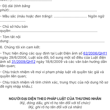
- Độ dài (
tính bằng
phút
):.........................................................................................
- Mầu sắc
(màu hoặc đen trắng)
: .................................. Ngôn ngữ
..........................
- Chủ sở hữu bản
quyền:........................................................................................
- Tóm tắt nội
dung:.................................................................................................
6. Chúng tôi xin cam kết:
- Thực hiện đúng các quy định tại Luật Điện ảnh số
62/2006/QH11
ngày 29/6/2006, Luật sửa đổi, bổ sung một số điều của Luật điện
ảnh số
31/2009/QH12
ngày 18/6/2009 và các văn bản hướng dẫn
liên quan;
- Chịu trách nhiệm về mọi vi phạm pháp luật về quyền tác giả và
quyền liên quan;
- Chịu trách nhiệm về tính chính xác, trung thực của nội dung hồ sơ
đề nghị nhập khẩu./.
NGƯỜI ĐẠI DIỆN THEO PHÁP LUẬT CỦA THƯƠNG NHÂN
(Ký, đóng dấu, ghi rõ họ tên đối với tổ chức)
(Ký, ghi rõ họ tên đối với cá nhân)