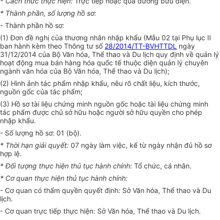
*
Cách thức thực hiện:
Trực tiếp hoặc qua đường bưu điện.
*
Thành phần, s
ố
lượng hồ sơ:
-
Thành phần hồ sơ:
(1)
Đơn đề nghị của thương nhân nhập khẩu (M
ẫ
u 02 tại Phụ lục II
ban hành kèm theo Thông tư số
28/2014/TT-BVHTTDL
ngày
31/12/2014 của Bộ Văn hóa, Thể thao và Du lịch quy định về quản lý
hoạt động mua bán hàng hóa quốc tế thuộc diện quản lý chuyên
ngành văn hóa của Bộ Văn hóa, Thể thao và Du lịch);
(2)
Hình ảnh tác phẩm nhập khẩu, nêu rõ chất liệu, kích thước,
nguồn gốc của tác phẩm;
(3)
Hồ sơ tài liệu chứng minh nguồn gốc hoặc tài liệu chứng minh
tác phẩm được chủ sở hữu hoặc người sở hữu quyền cho phép
nhập khẩu.
-
Số lượng hồ sơ: 01 (bộ).
*
Thời hạn giải quyết:
07 ngày làm việc, kể từ ngày nhận đủ hồ sơ
hợp lệ.
*
Đ
ố
i tượng thực hiện thủ tục hành chính:
Tổ chức, cá nhân.
*
Cơ quan thực hiện thủ tục hành ch
í
nh:
-
Cơ quan có thẩm quyền quyết định: Sở Văn hóa, Thể thao và Du
lịch.
-
Cơ quan trực tiếp thực hiện: Sở Văn hóa, Thể thao và Du lịch.