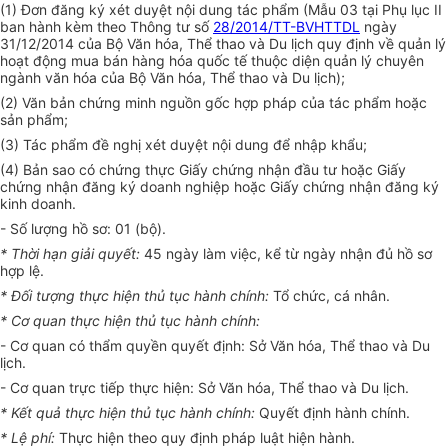
(1)
Đơn đăng ký xét duyệt nội dung tác phẩm (M
ẫ
u 03 tại Phụ lục II
ban hành kèm theo Thông tư số
28/2014/TT-BVHTTDL
ngày
31/12/2014 của Bộ Văn hóa, Thể thao và Du lịch quy định về quản lý
hoạt động mua bán hàng hóa quốc tế thuộc diện quản lý chuyên
ngành văn hóa của Bộ Văn hóa, Thể thao và Du lịch);
(2)
Văn bản chứng minh nguồn gốc hợp pháp của tác phẩm hoặc
sản phẩm;
(3)
Tác phẩm đề nghị xét duyệt nội dung để nhập khẩu;
(4)
Bản sao có chứng thực Giấy chứng nhận đầu tư hoặc Giấy
chứng nhận đăng ký doanh nghiệp hoặc Giấy chứng nhận đăng ký
kinh doanh.
-
Số lượng hồ sơ: 01 (bộ).
*
Thời hạn giải quyết:
45 ngày làm việc, kể từ ngày nhận đủ hồ sơ
hợp lệ.
*
Đ
ố
i tượng thực hiện thủ tục hành ch
í
nh:
Tổ chức, cá nhân.
*
Cơ quan thực hiện thủ tục hành ch
í
nh:
-
Cơ quan có thẩm quyền quyết định: Sở Văn hóa, Thể thao và Du
lịch.
-
Cơ quan trực tiếp thực hiện: Sở Văn hóa, Thể thao và Du lịch.
*
Kết quả thực hiện thủ tục hành ch
í
nh:
Quyết định hành chính.
*
Lệ ph
í
:
Thực hiện theo quy định pháp luật hiện hành.