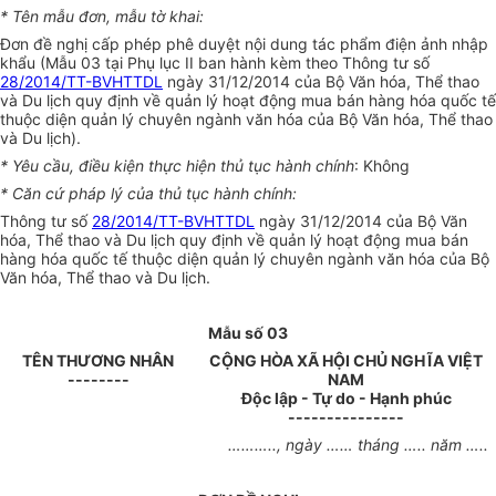
*
Tên m
ẫ
u đơn, mẫu tờ khai:
Đơn đề nghị cấp phép phê duyệt nội dung tác phẩm điện ảnh nhập
khẩu (M
ẫ
u 03 tại Phụ lục II ban hành kèm theo Thông tư số
28/2014/TT-BVHTTDL
ngày 31/12/2014 của Bộ Văn hóa, Thể thao
và Du lịch quy định về quản lý hoạt động mua bán hàng hóa quốc tế
thuộc diện quản lý chuyên ngành văn hóa của Bộ Văn hóa, Thể thao
và Du lịch).
*
Yêu cầu, điều kiện thực hiện thủ tục hành chính
: Không
*
Căn cứ pháp
lý
của thủ tục hành chính:
Thông tư số
28/2014/TT-BVHTTDL
ngày 31/12/2014 của Bộ Văn
hóa, Th
ể
thao và Du lịch quy định về quản lý hoạt động mua bán
hàng hóa quốc tế thuộc diện quản lý chuyên ngành văn hóa của Bộ
Văn hóa, Thể thao và Du lịch.
Mẫu số 03
TÊN THƯƠNG NHÂN
CỘNG HÒA XÃ HỘI CHỦ NGHĨA VIỆT
--------
NAM
Độc lập - Tự do - Hạnh phúc
---------------
……….., ngày …… tháng ….. năm …..