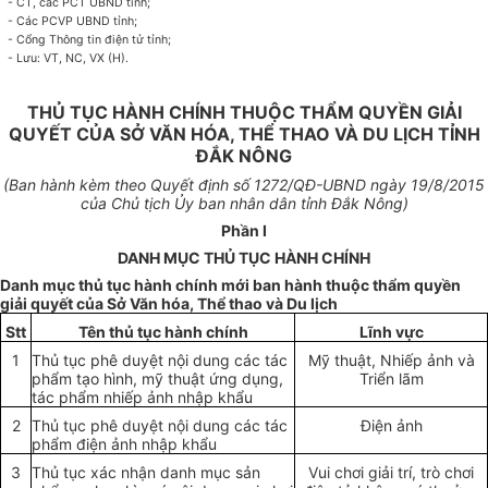
-
CT, các PCT UBND tỉnh;
-
Các PCVP UBND tỉnh;
-
C
ổ
ng Thông tin điện tử tỉnh;
-
Lưu: VT, NC,
VX
(H).
THỦ TỤC HÀNH CHÍNH THUỘC THẨM QUYỀN GIẢI
QUYẾT CỦA SỞ VĂN HÓA, THỂ THAO VÀ DU LỊCH TỈNH
ĐẮK NÔNG
(Ban hành kèm theo Quyết định s
ố 1272
/QĐ-
U
BND ngày
19
/8/2015
của Chủ tịch
Ủ
y ban nhân dân tỉnh Đắk Nông)
Ph
ầ
n I
DANH MỤC THỦ TỤC HÀNH CHÍNH
Danh mục thủ tục hành chính mới ban hành thuộc thẩm quyền
giải quyết của Sở Văn hóa, Thể thao và Du lịch
Stt
Tên thủ tục hành chính
Lĩnh vực
1
Thủ tục phê duyệt nội dung các tác
Mỹ thuật, Nhiếp ảnh và
phẩm tạo hình, mỹ thuật ứng dụng,
Triển lãm
tác phẩm nhiếp ảnh nhập khẩu
2
Thủ tục phê duyệt nội dung các tác
Điện ảnh
phẩm điện ảnh nhập khẩu
3
Thủ tục xác nhận danh mục sản
Vui chơi giải trí, trò chơi