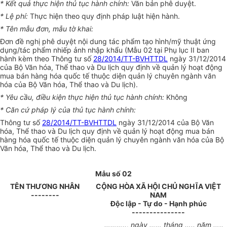
*
Kết quả thực hiện thủ tục hành chính:
Văn bản phê duyệt.
*
Lệ phí:
Thực hiện theo quy định pháp luật hiện hành.
*
Tên mẫu đơn, mẫu tờ khai:
Đơn đề nghị phê duyệt nội dung tác phẩm tạo hình/mỹ thuật ứng
dụng/tác phẩm nhiếp ảnh nhập khẩu (M
ẫ
u 02 tại Phụ lục II ban
hành kèm theo Thông tư số
28/2014/TT-BVHTTDL
ngày 31/12/2014
của Bộ Văn hóa, Thể thao và Du lịch quy định về quản lý hoạt động
mua bán hàng hóa quốc tế thuộc diện quản lý chuyên ngành văn
hóa của Bộ Văn hóa, Thể thao và Du lịch).
*
Yêu cầu, điều kiện thực hiện thủ tục hành ch
í
nh:
Không
*
Căn cứ pháp
l
ý của thủ tục hành chính:
Thông tư số
28/2014/TT-BVHTTDL
ngày 31/12/2014 của Bộ Văn
hóa, Thể thao và Du lịch quy định về quản lý hoạt động mua bán
hàng hóa quốc tế thuộc diện quản lý chuyên ngành văn hóa của Bộ
Văn hóa, Th
ể
thao và Du lịch.
Mẫu số 02
TÊN THƯƠNG NHÂN
CỘNG HÒA XÃ HỘI CHỦ NGHĨA VIỆT
--------
NAM
Độc lập - Tự do - Hạnh phúc
---------------
……….., ngày …… tháng ….. năm …..