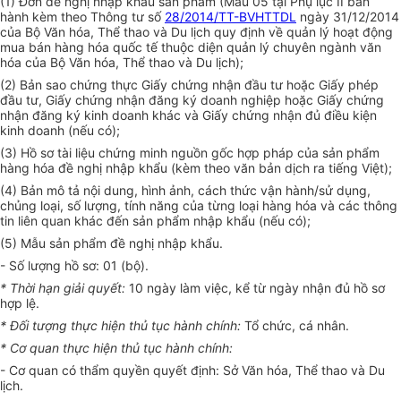
(1)
Đơn đề nghị nhập khẩu sản phẩm (M
ẫ
u 05 tại Phụ lục II ban
hành kèm theo Th
ô
ng tư số
28/2014/TT-BVHTTDL
ngày 31/12/2014
của Bộ Văn hóa, Thể thao và Du lịch quy định về quản lý hoạt động
mua bán hàng hóa quốc tế thuộc diện quản lý chuyên ngành văn
hóa của Bộ Văn hóa, Thể thao và Du lịch);
(2)
Bản sao chứng thực Giấy chứng nhận đầu tư hoặc Giấy phép
đầu tư, Giấy chứng nhận đăng ký doanh nghiệp hoặc Giấy chứng
nhận đăng ký kinh doanh khác và Giấy chứng nhận đủ điều kiện
kinh doanh (nếu có);
(3)
Hồ sơ tài liệu chứng minh nguồn gốc h
ợ
p pháp của sản phẩm
hàng hóa đề nghị nhập khẩu (kèm theo văn bản dịch ra tiếng Việt);
(4)
Bản mô tả nội dung, hình ảnh, cách thức vận hành/sử dụng,
chủng loại, s
ố
lượng, tính năng của từng loại hàng hóa và các thông
tin liên quan khác đ
ế
n sản phẩm nhập khẩu (nếu có);
(5)
M
ẫ
u sản phẩm đề nghị nhập khẩu.
-
Số lượng hồ sơ: 01 (bộ).
*
Thời hạn giải quyết:
10 ngày làm việc, kể từ ngày nhận đủ hồ sơ
h
ợ
p lệ.
*
Đối tượng thực hiện thủ tục hành chính:
Tổ chức, cá nhân.
*
Cơ quan thực hiện thủ tục hành chính:
-
Cơ quan có thẩm quyền quyết định: Sở Văn hóa, Thể thao và Du
lịch.