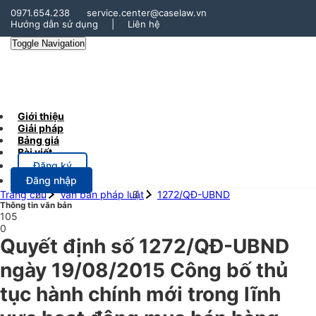
0971.654.238
service.center@caselaw.vn
Hướng dẫn sử dụng
|
Liên hệ
Toggle Navigation
Giới thiệu
Giải pháp
Bảng giá
Bài viết
Đăng ký
Đăng nhập
Trang chủ
Văn bản pháp luật
1272/QĐ-UBND
Thông tin văn bản
105
0
Quyết định số 1272/QĐ-UBND
ngày 19/08/2015 Công bố thủ
tục hành chính mới trong lĩnh