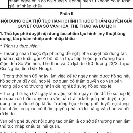
phẩm nghe nhìn có nội dung vui chơi
điện tử không có thưởng
giải trí nhập khẩu
Phần II
NỘI DUNG CỦA THỦ TỤC HÀNH CHÍNH THUỘC TH
Ẩ
M QUYỀN GIẢI
QUYẾT CỦA SỞ VĂN HÓA, TH
Ể
THAO VÀ DU LỊCH
1.
Thủ tục phê duyệt nội dung tác phẩm tạo hình, mỹ thu
ậ
t ứng
d
ụ
ng, tác phẩm nhiếp ảnh nhập kh
ẩ
u
*
Trình tự thực hiện:
-
Thương nhân thuộc địa phương đề nghị phê duyệt nội dung tác
phẩm nhập khẩu gửi 01 bộ hồ sơ trực tiếp hoặc qua đường bưu
điện đến Sở Văn hóa, Thể thao và Du lịch (số 90 đường 23/3, thị xã
Gia Nghĩa, tỉnh Đắk Nông).
-
Trong thời hạn 05 ngày làm việc kể từ ngày nhận được hồ sơ, nếu
hồ sơ chưa đầy đủ, h
ợ
p lệ, cơ quan có thẩm quyền có văn bản
thông báo cho thương nhân đề nghị bổ sung hồ sơ h
ợ
p lệ.
-
Trong thời hạn 07 ngày làm việc, kể từ ngày nhận đủ hồ sơ hợp lệ,
cơ quan có thẩm quyền có văn bản trả lời kết quả phê duyệt nội
dung tác phẩm nhập khẩu. Trường h
ợ
p không phê duyệt nội dung
tác phẩm, cơ quan có thẩm quyền phải trả lời bằng văn bản và nêu
rõ lý do.
Văn bản phê duyệt nội dung tác phẩm là cơ sở để thương nhân làm
thủ tục nhập khẩu tại hải quan.