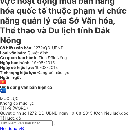
vực hoạt động mua bán hàng
hóa quốc tế thuộc phạm vi chức
năng quản lý của Sở Văn hóa,
Thể thao và Du lịch tỉnh Đắk
Nông
Số hiệu văn bản:
1272/QĐ-UBND
Loại văn bản:
Quyết định
Cơ quan ban hành:
Tỉnh Đắk Nông
Ngày ban hành:
19-08-2015
Ngày có hiệu lực:
19-08-2015
Đang có hiệu lực
Tình trạng hiệu lực:
Ngôn ngữ:
Định dạng văn bản hiện có:
MỤC LỤC
Không có mục lục
Tải về (WORD)
Quyet dinh so 1272-QD-UBND ngay 19-08-2015 (Con hieu luc).doc
Tải lược đồ
Nội dung VB