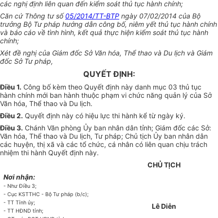
các nghị định liên quan đến kiểm soát thủ tục hành chính;
Căn cứ Thông tư số
05/2014/TT-BTP
ngày 07/02/2014 của Bộ
trưởng Bộ Tư pháp hướng dẫn công bố, niêm yết thủ tục hành chính
và báo cáo về tình hình, kết quả thực hiện ki
ể
m soát thủ tục hành
chính;
Xét đề nghị của Giám đốc Sở Văn hóa, Thể thao và Du lịch và Giám
đốc Sở Tư pháp,
QUYẾT ĐỊNH:
Điều 1.
Công bố kèm theo Quyết định này danh mục 03 thủ tục
hành chính mới ban hành thuộc phạm vi chức năng quản lý của Sở
Văn hóa, Thể thao và Du lịch.
Điều 2.
Quyết định này có hiệu lực thi hành kể từ ngày ký.
Điều 3.
Chánh Văn phòng Ủy ban nhân dân tỉnh; Giám đốc các Sở:
Văn hóa, Thể thao và Du lịch, Tư pháp; Chủ tịch Ủy ban nhân dân
các huyện, thị xã và các tổ chức, cá nhân có liên quan chịu trách
nhiệm thi hành Quyết định này.
CHỦ T
Ị
CH
Nơi nhận:
-
Như Điều 3;
-
Cục KSTTHC - Bộ Tư pháp (b/c);
-
TT Tỉnh ủy;
Lê Diễn
-
TT HĐND tỉnh;