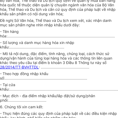
Bộ Văn hóa, Thể thao và Du lịch quy định về quản lý mua bán hàng
hóa quốc tế thuộc diện quản lý chuyên ngành văn hóa của Bộ Văn
hóa, Thể thao và Du lịch và căn cứ quy định của pháp luật về nhập
khẩu sản phẩm có nội dung văn hóa;
Đề nghị Sở Văn hóa, Thể thao và Du lịch xem xét, xác nhận danh
mục sản phẩm nghe nhìn nhập khẩu dưới đây:
- Tên hàng
hóa:......................................................................................................
- Số lượng và danh mục hàng hóa xin nhập
khẩu:....................................................
- Mô tả nội dung, đặc điểm, tính năng, chủng loại, cách thức sử
dụng/vận hành của từng loại hàng hóa và các thông tin liên quan
khác theo yêu cầu tại điểm b khoản 3 Điều 8 Thông tư này số
28/2014/TT-BVHTTDL
: ..............................................
- Theo hợp đồng nhập khẩu
số:..............................................................................
- Tại cửa
khẩu:.......................................................................................................
- Mục đích - địa điểm nhập khẩu/lắp đặt/sử dụng/phân
phối:....................................
6. Chúng tôi xin cam kết:
- Thực hiện đúng các quy định của pháp luật về các điều kiện nhập
khẩu, lưu hành, phổ biến sản phẩm văn hóa;