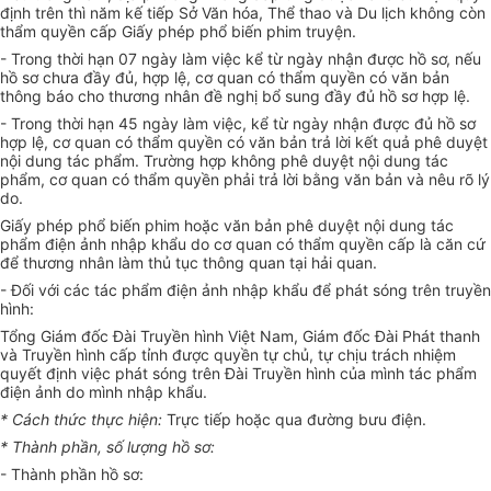
định trên th
ì
năm kế tiếp Sở Văn hóa, Thể thao và Du lịch không còn
thẩm quyền cấp Giấy phép phổ biến phim truyện.
-
Trong thời hạn 07 ngày làm việc kể từ ngày nhận được hồ sơ, nếu
hồ sơ chưa đầy đủ, h
ợ
p lệ, cơ quan có thẩm quyền có văn bản
thông báo cho thương nhân đề nghị bổ sung đ
ầ
y đủ hồ sơ hợp lệ.
-
Trong thời hạn 45 ngày làm việc, kể từ ngày nhận được đủ hồ sơ
h
ợ
p lệ, cơ quan có thẩm quyền có văn bản trả lời kết quả phê duyệt
nội dung tác phẩm. Trường h
ợ
p không phê duyệt nộ
i
dung tác
phẩm, cơ quan có thẩm quyền phải trả lời bằng văn bản và nêu rõ lý
do.
Giấy phép phổ biến phim hoặc văn bản phê duyệt nội dung tác
phẩm điện ảnh nhập khẩu do cơ quan có thẩm quyền cấp là căn cứ
để thương nhân làm thủ tục thông quan tại hải quan.
-
Đối với các tác phẩm điện ảnh nhập khẩu để phát sóng trên truyền
hình:
Tổng Giám đốc Đài Truyền hình Việt Nam, Giám đốc Đài Phát thanh
và Truyền hình cấp tỉnh được quyền tự chủ, tự chịu trách nhiệm
quyết định việc phát sóng trên Đài Truyền hình của mình tác phẩm
điện ảnh do mình nhập khẩu.
*
Cách thức thực hiện:
Trực tiếp hoặc qua đường bưu điện.
*
Thành phần,
số l
ượng hồ sơ:
-
Thành phần hồ sơ: