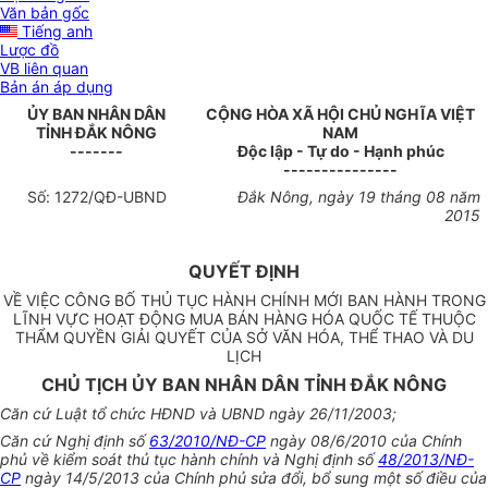
Văn bản gốc
Tiếng anh
Lược đồ
VB liên quan
Bản án áp dụng
ỦY BAN NHÂN DÂN
CỘNG HÒA XÃ HỘI CHỦ NGHĨA VIỆT
TỈNH ĐẮK NÔNG
NAM
-------
Độc lập - Tự do - Hạnh phúc
---------------
Số:
1272
/QĐ-
U
BND
Đ
ắ
k Nông, ngày
19
tháng
0
8 năm
2015
QUYẾT ĐỊNH
VỀ VIỆC CÔNG BỐ THỦ TỤC HÀNH CHÍNH MỚI BAN HÀNH TRONG
LĨNH VỰC HOẠT ĐỘNG MUA BÁN HÀNG HÓA QUỐC TẾ THUỘC
THẨM QUYỀN GIẢI QUYẾT CỦA SỞ VĂN HÓA, THỂ THAO VÀ DU
LỊCH
CHỦ TỊCH ỦY BAN NHÂN DÂN TỈNH ĐẮK NÔNG
Căn cứ Luật tổ chức HĐND và UBND ngày 26/11/2003;
Căn cứ Nghị định số
63/2010/NĐ-CP
ngày 08/6/2010 của Chính
phủ về kiểm soát thủ tục hành chính và Nghị định số
48/2013/NĐ-
CP
ngày 14/5/2013 của Chính phủ sửa đổi, bổ sung một số điều của