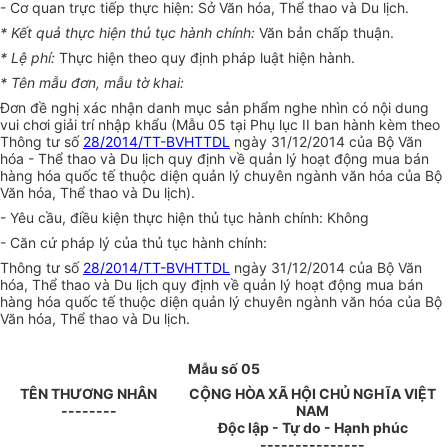
-
Cơ quan trực tiếp thực hiện: Sở Văn hóa, Thể thao và Du lịch.
*
Kết quả thực hiện thủ tục hành chính:
Văn bản chấp thuận.
*
Lệ ph
í
:
Thực hiện theo quy định pháp luật hiện hành.
*
Tên mẫu đơn, mẫu tờ khai:
Đơn đề nghị xác nhận danh mục sản phẩm nghe nhìn có nội dung
vui chơi giải trí nhập khẩu (M
ẫ
u 05 tại Phụ lục II ban hành kèm theo
Thông tư số
28/2014/TT-BVHTTDL
ngày 31/12/2014 của Bộ Văn
hóa - Thể thao và Du lịch quy định về quản lý hoạt động mua bán
hàng hóa quốc tế thuộc diện quản lý chuyên ngành văn hóa của Bộ
Văn hóa, Thể thao và Du lịch).
-
Yêu cầu, điều kiện thực hiện thủ tục hành chính: Không
-
Căn cứ pháp lý của thủ tục hành chính:
Thông tư số
28/2014/TT-BVHTTDL
ngày 31/12/2014 của Bộ Văn
hóa, Thể thao và Du lịch quy định về quản lý hoạt động mua bán
hàng hóa quốc tế thuộc diện quản lý chuyên ngành văn hóa của Bộ
Văn hóa, Thể thao và Du lịch.
Mẫu số 05
TÊN THƯƠNG NHÂN
CỘNG HÒA XÃ HỘI CHỦ NGHĨA VIỆT
--------
NAM
Độc lập - Tự do - Hạnh phúc
---------------