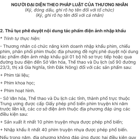
NGƯỜI ĐẠI DIỆN THEO PHÁP LUẬT CỦA THƯƠNG NHÂN
(Ký, đóng dấu, ghi rõ họ tên đối với tổ chức)
(Ký, ghi rõ họ tên đối với cá nhân)
2.
Thủ tục phê duyệt nội dung tác phẩm điện ảnh nhập khẩu
*
Trình tự thực hiện:
-
Thương nhân có chức năng kinh doanh nhập khẩu phim, chiếu
phim, phân phối phim thuộc địa phương đề nghị phê duyệt nội dung
tác phẩm điện ảnh nhập kh
ẩ
u gửi 01 bộ h
ồ
sơ trực tiếp hoặc qua
đường bưu điện đến Sở Văn hóa, Thể thao và Du lịch (số 90 đường
23/3, thị xã Gia Nghĩa, tỉnh Đắk Nông) đối với các sản phẩm sau:
+ Phim tài liệu;
+ Phim khoa học;
+ Phim hoạt hình.
-
Sở Văn hóa, Thể thao và Du lịch các tỉnh, thành phố trực thuộc
Trung ương được cấp Giấy phép ph
ổ
biến phim truyện khi năm
trước liền kề, các cơ sở điện ảnh thuộc địa phương đáp ứng các
điều kiện sau:
+ Sản xuất ít nhất 10 phim truyện nhựa được phép phổ biến;
+ Nhập khẩu ít nhất 40 phim truyện nhựa được phép phổ biến.
Nếu trong năm, địa phương không đáp ứng được hai điều kiện quy