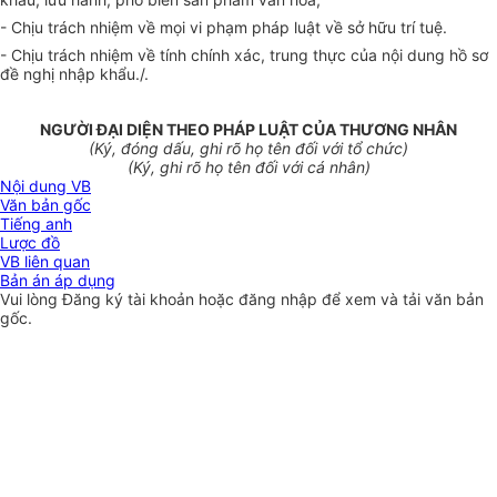
- Chịu trách nhiệm về mọi vi phạm pháp luật về sở hữu trí tuệ.
- Chịu trách nhiệm về tính chính xác, trung thực của nội dung hồ sơ
đề nghị nhập khẩu./.
NGƯỜI ĐẠI DIỆN THEO PHÁP LUẬT CỦA THƯƠNG NHÂN
(Ký, đóng dấu, ghi rõ họ tên đối với tổ chức)
(Ký, ghi rõ họ tên đối với cá nhân)
Nội dung VB
Văn bản gốc
Tiếng anh
Lược đồ
VB liên quan
Bản án áp dụng
Vui lòng
Đăng ký
tài khoản hoặc
đăng nhập
để xem và tải văn bản
gốc.