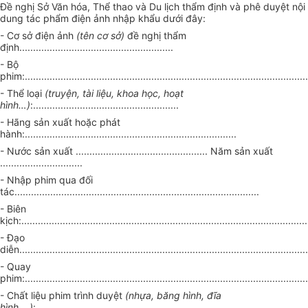
Đề nghị Sở Văn hóa, Thể thao và Du lịch thẩm định và phê duyệt nội
dung tác phẩm điện ảnh nhập khẩu dưới đây:
- Cơ sở điện ảnh
(tên cơ sở)
đề nghị thẩm
định........................................................
- Bộ
phim:.......................................................................................................
- Thể loại
(truyện, tài liệu, khoa học, hoạt
hình…)
:.....................................................
- Hãng sản xuất hoặc phát
hành:.............................................................................
- Nước sản xuất ................................................ Năm sản xuất
..............................
- Nhập phim qua đối
tác.........................................................................................
- Biên
kịch:........................................................................................................
- Đạo
diễn.........................................................................................................
- Quay
phim:.......................................................................................................
- Chất liệu phim trình duyệt
(nhựa, băng hình, đĩa
hình….)
:........................................