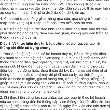
được tăng cường bảo vệ bằng ống PVC. Cáp không được giao
chéo, nằm ngang với dây trung thế (dây dẫn sơ cấp), thân máy biến
áp của trạm mà phải đi phía dưới đà đỡ máy biến áp.
4. Cáp vượt qua đường giao thông qua cầu, qua sông trên sợi cáp
thấp nhất và tại vị trí thấp nhất phải treo biển báo độ cao.
5. Khi trên cột điện được treo nhiều cáp phối, cáp thuê bao thì cáp
phải được bó gọn gàng, đảm bảo mỹ quan, không gây cản trở giao
thông và người qua lại.
Điều 8. Về thực hiện duy tu, bảo dưỡng, sửa chữa, cải tạo hệ
thống cột điện sử dụng chung
1. Đơn vị có cột điện phải có kế hoạch duy tu, bảo dưỡng cột điện,
lập danh sách các cột điện hiện đang quá tải do hệ thống cáp viễn
thông trên cột điện gây nghiêng, cong cột, rạn nứt cột, sụt lún, bể
móng cột, không đảm bảo kỹ thuật an toàn điện, không theo các
điều kiện
hợp đồng
hoặc thỏa thuận đã ký. Đơn vị có cột điện phải
thông báo cho các đơn vị này để
phối hợp
xử lý,
cụ thể
: làm gọn,
tháo dỡ hoặc đi ngầm, gia cố móng cột, trồng cột riêng, trồng cột
ghép. Khi thực hiện công tác kiểm tra, rà soát thường xuyên, đơn vị
có cột điện phối hợp với các đơn vị sử dụng chung cột điện để cùng
nhau nhanh chóng có biện pháp xử lý.
2. Khi thực hiện công tác sửa chữa, cải tạo, bảo trì theo kế hoạch
nếu có ảnh hưởng đến hệ thống cáp viễn thông trên cột điện thì đơn
vị có cột điện phải thông báo trước 05 ngày làm việc cho các đơn vị
có sử dụng chung cột điện để cùng
phối hợp
tháo dỡ, di dời.