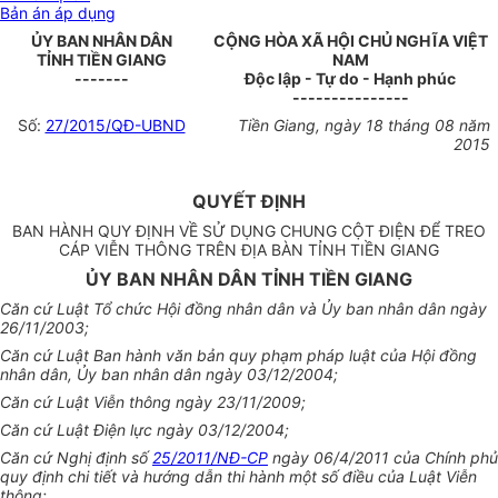
Bản án áp dụng
ỦY BAN NHÂN DÂN
CỘNG HÒA XÃ HỘI CHỦ NGHĨA VIỆT
TỈNH TIỀN GIANG
NAM
-------
Độc lập - Tự do - Hạnh phúc
---------------
Số:
27/2015/QĐ-UBND
Tiền Giang, ngày 18 tháng 08 năm
2015
QUYẾT ĐỊNH
BAN HÀNH QUY ĐỊNH VỀ SỬ DỤNG CHUNG CỘT ĐIỆN ĐỂ TREO
CÁP VIỄN THÔNG TRÊN ĐỊA BÀN TỈNH TIỀN GIANG
ỦY BAN NHÂN DÂN TỈNH TIỀN GIANG
Căn cứ Luật Tổ chức Hội đồng nhân dân và
Ủy ban
nhân dân ngày
26/11/2003;
Căn cứ Luật Ban hành văn bản quy phạm pháp luật của Hội đồng
nhân dân,
Ủy ban
nhân dân ngày 03/12/2004;
Căn cứ Luật Viễn thông ngày 23/11/2009;
Căn cứ Luật Điện lực ngày 03/12/2004;
Căn cứ Nghị định số
25/2011/NĐ-CP
ngày 06/4/2011 của Chính phủ
quy định chi tiết và hướng dẫn thi hành một số điều của Luật Viễn
thông;