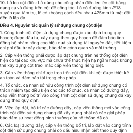
10. Lỗ leo cột điện: Lỗ dùng cho công nhân điện leo lên cột bằng
dụng cụ và đứng trên cột để công tác. Lỗ có đường kính Æ18
xuyên qua tâm trụ, lỗ có khoảng cách đều nhau 425mm từ mặt đất
đến lỗ lắp đà.
Điều 4. Nguyên tắc quản lý sử dụng chung cột điện
1. Công trình cột điện sử dụng chung được xác định trong quy
hoạch; được đầu tư, xây dựng theo quy hoạch để đảm bảo tính
đồng bộ nhằm nâng cao hiệu quả sử dụng tài nguyên đất, tiết kiệm
chi phí đầu tư xây dựng, bảo đảm cảnh quan và môi trường.
2. Cáp viễn thông phải được lắp đặt chung trên hệ thống cột điện
hiện có tại các khu vực mà chưa thể thực hiện hạ ngầm hoặc không
thể xây dựng cột treo, mắc cáp viễn thông riêng biệt.
3. Cáp viễn thông chỉ được treo trên cột điện khi cột được thiết kế
an toàn và đảm bảo tải trọng cho phép.
4. Tổ chức
, cá nhân sở hữu công trình cột điện sử dụng chung có
trách nhiệm tạo điều kiện cho các
tổ chức
, cá nhân có đường dây,
cáp viễn thông bố trí vào công trình cột điện sử dụng chung đã xây
dựng theo quy định.
5. Việc lắp đặt, bố trí các đường dây, cáp viễn thông mới vào công
trình cột điện sử dụng chung đã xây dựng phải có các giải pháp
bảo đảm sự hoạt động bình thường của hệ thống đã có.
6. Các loại đường dây, cáp viễn thông bố trí, lắp đặt vào công trình
cột điện sử dụng chung phải có dấu hiệu nhận biết theo quy định