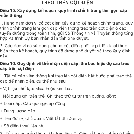
TREO TRÊN CỘT ĐIỆN
Điều 15. Xây dựng kế hoạch, quy trình chỉnh trang làm gọn cáp
viễn thông
1. Hàng năm đơn vị có cột điện xây dựng kế hoạch chỉnh trang, quy
trình chỉnh trang làm gọn cáp viễn thông treo trên cột điện ở các
tuyến đường trong toàn tỉnh, gửi Sở Thông tin và Truyền thông tổng
hợp và trình
Ủy ban
nhân dân tỉnh phê duyệt.
2. Các đơn vị có sử dụng chung cột điện
phối hợp
triển khai thực
hiện theo kế hoạch, quy trình đã được phê duyệt và theo Quy định
này.
Điều 16. Quy định về thẻ nhận diện cáp, thẻ báo hiệu độ cao treo
cáp trên cột điện
1. Tất cả cáp viễn thông khi treo lên cột điện bắt buộc phải treo thẻ
cáp để nhận diện,
cụ thể
như sau:
- Vật liệu chế tạo: Mica hoặc kim loại.
- Nội dung ghi trên thẻ: Ghi theo thứ tự từ trên xuống, gồm:
+ Loại cáp: Cáp quang/cáp đồng.
+ Dung lượng cáp.
+ Tên
đơn vị
chủ quản: Viết tắt tên đơn vị.
+ Số điện thoại liên hệ.
2. Tất cả cáp viễn thông khi treo lên cột điện bắt buộc phải có biển