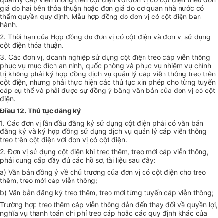
giá do hai bên thỏa thuận hoặc đơn giá do cơ quan nhà nước có
thẩm quyền
quy định. Mẫu hợp đồng do đơn vị có cột điện ban
hành.
2. Thời hạn của Hợp đồng do đơn vị có cột điện và đơn vị sử dụng
cột điện thỏa thuận.
3. Các đơn vị, doanh nghiệp sử dụng cột điện treo cáp viễn thông
phục vụ mục đích an ninh, quốc phòng và phục vụ nhiệm vụ chính
trị không phải ký hợp đồng dịch vụ quản lý cáp viễn thông treo trên
cột điện, nhưng phải thực hiện các thủ tục xin phép cho từng tuyến
cáp cụ thể và phải được sự đồng ý bằng văn bản của đơn vị có cột
điện.
Điều 12. Thủ tục đăng ký
1. Các đơn vị lần đầu đăng ký sử dụng cột điện phải có văn bản
đăng ký và ký hợp đồng sử dụng dịch vụ quản lý cáp viễn thông
treo trên cột điện với đơn vị có cột điện.
2. Đơn vị sử dụng cột điện khi treo thêm, treo mới cáp viễn thông,
phải cung cấp đầy đủ các hồ sơ, tài liệu sau đây:
a) Văn bản đồng ý về chủ trương của đơn vị có cột điện cho treo
thêm, treo mới cáp viễn thông;
b) Văn bản đăng ký treo thêm, treo mới từng tuyến cáp viễn thông;
Trường hợp treo thêm cáp viễn thông dẫn đến thay đổi về quyền lợi,
nghĩa vụ thanh toán chi phí treo cáp hoặc các quy định khác của