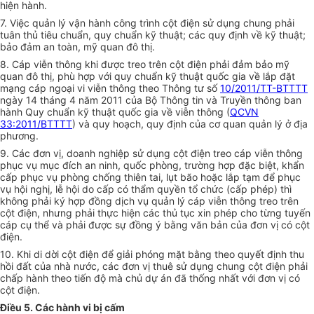
hiện hành.
7. Việc quản lý vận hành công trình cột điện sử dụng chung phải
tuân thủ tiêu chuẩn, quy chuẩn kỹ thuật; các quy định về kỹ thuật;
bảo đảm an toàn, mỹ quan đô thị.
8. Cáp viễn thông khi được treo trên cột điện phải đảm bảo mỹ
quan đô thị, phù hợp với quy chuẩn kỹ thuật quốc gia về lắp đặt
mạng cáp ngoại vi viễn thông theo Thông tư số
10/2011/TT-BTTTT
ngày 14 tháng 4 năm 2011 của Bộ Thông tin và Truyền thông ban
hành Quy
chuẩn
kỹ thuật quốc gia về viễn thông (
QCVN
33:2011/BTTTT
) và quy hoạch, quy định của cơ quan quản lý ở địa
phương.
9. Các đơn vị, doanh nghiệp sử dụng cột điện treo cáp viễn thông
phục vụ mục đích an ninh, quốc phòng, trường hợp đặc biệt, khẩn
cấp phục vụ phòng chống thiên tai, lụt bão hoặc lắp tạm để phục
vụ hội nghị, lễ hội do cấp có thẩm quyền tổ chức (cấp phép) thì
không phải ký hợp đồng dịch vụ quản lý cáp viễn thông treo trên
cột điện, nhưng phải thực hiện các thủ tục xin phép cho từng tuyến
cáp cụ thể và phải được sự đồng ý bằng văn bản của đơn vị có cột
điện.
10. Khi di dời cột điện để giải phóng mặt bằng theo quyết định thu
hồi đất của nhà nước, các đơn vị thuê sử dụng chung cột điện phải
chấp hành theo tiến độ mà chủ dự án đã thống nhất với đơn vị có
cột điện.
Điều 5. Các hành vi bị cấm