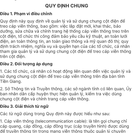
QUY ĐỊNH CHUNG
Điều 1. Phạm vi điều chỉnh
Quy định này quy định về quản lý và sử dụng chung cột điện để
treo cáp viễn thông, bao gồm: việc lắp đặt mới, khai thác, bảo
dưỡng, sửa chữa và chỉnh trang hệ thống cáp viễn thông treo trên
cột điện, tổ chức thi công đảm bảo yêu cầu kỹ thuật, an toàn lưới
điện, an toàn thông tin, an toàn giao thông và mỹ quan đô thị; quy
định trách nhiệm, nghĩa vụ và quyền hạn của các
tổ chức
, cá nhân
tham gia quản lý và sử dụng chung cột điện để treo cáp viễn thông
trên cột điện.
Điều 2. Đối tượng áp dụng
1. Các tổ chức, cá nhân có hoạt động liên quan đến việc quản lý và
sử dụng chung cột điện để treo cáp viễn thông trên địa bàn tỉnh
Tiền Giang.
2. Sở Thông tin và Truyền thông, các sở ngành tỉnh có liên quan,
Ủy
ban
nhân dân cấp huyện thực hiện quản lý, kiểm tra việc dùng
chung cột điện và chỉnh trang cáp viễn thông.
Điều 3. Giải thích từ ngữ
Các từ ngữ dùng trong Quy định này được hiểu như sau:
1. Cáp viễn thông (telecommunication cable): là tên gọi chung chỉ
cáp quang, cáp đồng, cáp đồng trục (cáp truyền hình) được dùng
để truyền thông tin trong mạng viễn thông thuộc quản lý chuyên