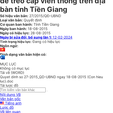
để treo cáp viễn thông trên địa
bàn tỉnh Tiền Giang
Số hiệu văn bản:
27/2015/QĐ-UBND
Loại văn bản:
Quyết định
Cơ quan ban hành:
Tỉnh Tiền Giang
Ngày ban hành:
18-08-2015
Ngày có hiệu lực:
28-08-2015
Ngày bị sửa đổi, bổ sung lần 1:
12-02-2024
Đang có hiệu lực
Tình trạng hiệu lực:
Ngôn ngữ:
Định dạng văn bản hiện có:
MỤC LỤC
Không có mục lục
Tải về (WORD)
Quyet dinh so 27-2015_QD-UBND ngay 18-08-2015 (Con hieu
luc).doc
Tải lược đồ
Nội dung VB
Văn bản gốc
Tiếng anh
Lược đồ
VB liên quan