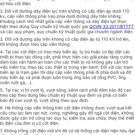
sở hữu cột điện.
2. Đối với đường dây điện lực trên không có cấp điện áp dưới 110
kv, cáp viễn thông phải treo phía dưới đường dây trên không;
khoảng cách nhỏ nhất giữa cáp viễn thông và dây điện lực thực
hiện theo đúng Quy chuẩn kỹ thuật quốc gia
QCVN 33:2011/BTTTT
và các quy phạm, quy chuẩn kỹ thuật quốc gia chuyên ngành điện.
3. Đối với đường dây trên không có cấp điện áp từ 110 KV trở lên,
thì không được treo cáp viễn thông.
4. Tại các cột điện có treo máy biến áp, tụ bù hoặc có lắp đặt các
thiết bị thao tác đóng cắt, phải thực hiện các giải pháp tăng cường
đảm bảo vận hành an toàn cho các thiết bị và không gây cản trở
việc kiểm tra, thao tác các thiết bị trong vận hành. Đối với các trạm
biến áp là trạm giàn thì dây cáp viễn thông phải đi phía dưới xà đỡ
máy biến áp và phải được luồn trong ống bảo vệ (ống PVC, ống
xoắn ruột gà,...).
5. Tại các vị trí vượt lộ, vượt sông, kênh rạch phải đảm bảo độ cao
treo cáp theo đúng tiêu
chuẩn
kỹ thuật quy định và phải có biến
báo độ cao vượt lộ, vượt sông theo quy định.
6. Hệ thống cáp viễn thông trên cột điện không được vượt quá kết
cấu chịu lực làm rạn nứt, cong, nghiêng gây đổ ngã cột điện, không
được gây cản trở công tác duy tu, kiểm tra, sửa chữa, thay thế thiết
bị điện của đơn vị có cột điện.
7. Không trồng cột điện mới khi đã có hệ thống cột điện hiện hữu đạt