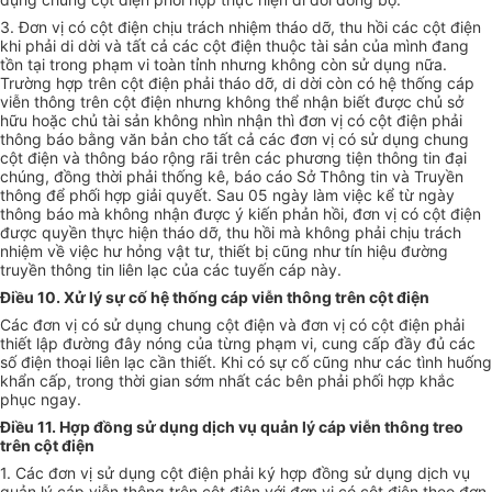
3. Đơn vị có cột điện chịu trách nhiệm tháo dỡ, thu hồi các cột điện
khi phải di dời và tất cả các cột điện thuộc tài sản của mình đang
tồn tại trong phạm vi toàn tỉnh nhưng không còn sử dụng nữa.
Trường hợp
trên cột điện phải tháo dỡ, di dời còn có hệ thống cáp
viễn thông trên cột điện nhưng không thể nhận biết được chủ sở
hữu hoặc chủ tài sản không nhìn nhận thì đơn vị có cột điện phải
thông báo bằng văn bản cho tất cả các đơn vị có sử dụng chung
cột điện và thông báo rộng rãi trên các phương tiện thông tin đại
chúng, đồng thời phải thống kê, báo cáo Sở Thông tin và Truyền
thông để phối hợp giải quyết. Sau 05 ngày làm việc kể từ ngày
thông báo mà không nhận được ý kiến phản hồi, đơn vị có cột điện
được quyền thực hiện tháo dỡ, thu hồi mà không phải chịu trách
nhiệm về việc hư hỏng vật tư, thiết bị cũng như tín hiệu đường
truyền thông tin liên lạc của các tuyến cáp này.
Điều 10. Xử lý sự cố hệ thống cáp viễn thông trên cột điện
Các đơn vị có sử dụng chung cột điện và đơn vị có cột điện phải
thiết lập đường đây nóng của từng phạm vi, cung cấp đầy đủ các
số điện thoại liên lạc cần thiết. Khi có sự cố cũng như các tình huống
khẩn cấp, trong thời gian sớm nhất các bên phải phối hợp khắc
phục ngay.
Điều 11. Hợp đồng sử dụng dịch vụ quản lý cáp viễn thông treo
trên cột điện
1. Các đơn vị sử dụng cột điện phải ký hợp đồng sử dụng dịch vụ
quản lý cáp viễn thông trên cột điện với đơn vị có cột điện theo đơn