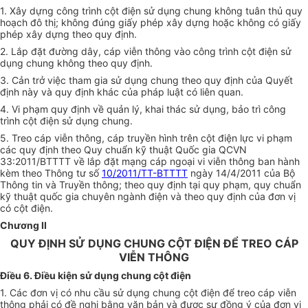
1. Xây dựng công trình cột điện sử dụng chung không tuân thủ quy
hoạch đô thị; không đúng giấy phép xây dựng hoặc không có giấy
phép xây dựng theo quy định.
2. Lắp đặt đường dây, cáp viễn thông vào công trình cột điện sử
dụng chung không theo quy định.
3. Cản trở việc tham gia sử dụng chung theo quy định của Quyết
định này và quy định khác của pháp luật có liên quan.
4. Vi phạm quy định về quản lý, khai thác sử dụng, bảo trì công
trình cột điện sử dụng chung.
5. Treo cáp viễn thông, cáp truyền hình trên cột điện lực vi phạm
các quy định theo Quy chuẩn kỹ thuật Quốc gia QCVN
33:2011/BTTTT về lắp đặt mạng cáp ngoại vi viễn thông ban hành
kèm theo Thông tư số
10/2011/TT-BTTTT
ngày 14/4/2011 của Bộ
Thông tin và Truyền thông; theo quy định tại quy phạm, quy chuẩn
kỹ thuật quốc gia chuyên ngành điện và theo quy định của đơn vị
có cột điện.
Chương II
QUY ĐỊNH SỬ DỤNG CHUNG CỘT ĐIỆN ĐỂ TREO CÁP
VIỄN THÔNG
Điều 6. Điều kiện sử dụng chung cột điện
1. Các đơn vị có nhu cầu sử dụng chung cột điện để treo cáp viễn
thông phải có đề nghị bằng văn bản và được sự đồng ý của
đơn vị