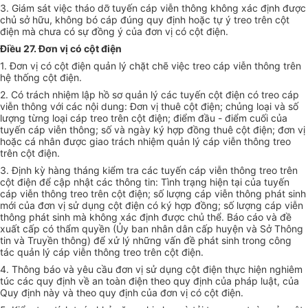
3. Giám sát việc tháo dỡ tuyến cáp viễn thông không xác định được
chủ sở hữu, không bó cáp đúng quy định hoặc tự ý treo trên cột
điện mà chưa có sự đồng ý của đơn vị có cột điện.
Điều 27. Đơn vị có cột điện
1. Đơn vị có cột điện quản lý chặt chẽ việc treo cáp viễn thông trên
hệ thống cột điện.
2. Có trách nhiệm lập hồ sơ quản lý các tuyến cột điện có treo cáp
viễn thông với các nội dung: Đơn vị thuê cột điện; chủng loại và số
lượng từng loại cáp treo trên cột điện; điểm đầu - điểm cuối của
tuyến cáp viễn thông; số và ngày ký hợp đồng thuê cột điện; đơn vị
hoặc cá nhân được giao trách nhiệm quản lý cáp viễn thông treo
trên cột điện.
3. Định kỳ hàng tháng kiểm tra các tuyến cáp viễn thông treo trên
cột điện để cập nhật các thông tin: Tình trạng hiện tại của tuyến
cáp viễn thông treo trên cột điện; số lượng cáp viễn thông phát sinh
mới của đơn vị sử dụng cột điện có ký hợp đồng; số lượng cáp viễn
thông phát sinh mà không xác định được chủ thể. Báo cáo và đề
xuất cấp có thẩm quyền (
Ủy ban
nhân dân cấp huyện và Sở Thông
tin và Truyền thông) để xử lý những vấn đề phát sinh trong công
tác quản lý cáp viễn thông treo trên cột điện.
4. Thông báo và yêu cầu đơn vị sử dụng cột điện thực hiện nghiêm
túc các quy định về an toàn điện theo quy định của pháp luật, của
Quy định này và theo quy định của đơn vị có cột điện.