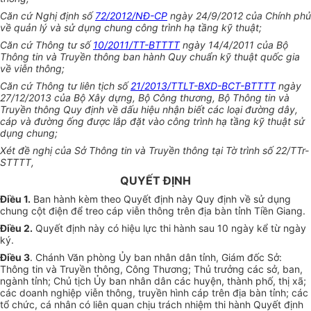
Căn cứ Nghị định số
72/2012/NĐ-CP
ngày 24/9/2012 của Chính phủ
về quản lý và sử dụng chung công trình hạ tầng kỹ thuật;
Căn cứ Thông tư số
10/2011/TT-BTTTT
ngày 14/4/2011 của Bộ
Thông tin và Truyền thông ban hành Quy chuẩn kỹ thuật quốc gia
về viễn thông;
Căn cứ Thông tư liên tịch số
21/2013/TTLT-BXD-BCT-BTTTT
ngày
27/12/2013 của Bộ Xây dựng, Bộ Công thương, Bộ Thông tin và
Truyền thông Quy định về dấu hiệu nhận biết các loại đường dây,
cáp và đường ống được lắp đặt vào công trình hạ tầng kỹ thuật sử
dụng chung;
Xét đề nghị của Sở Thông tin và Truyền thông tại Tờ trình số 22/TTr-
STTTT,
QUYẾT ĐỊNH
Điều 1.
Ban hành kèm theo Quyết định này Quy định về sử dụng
chung cột điện để treo cáp viễn thông trên địa bàn tỉnh Tiền Giang.
Điều 2.
Quyết định này có hiệu lực thi hành sau 10 ngày kể từ ngày
ký.
Điều 3
. Chánh Văn phòng
Ủy ban
nhân dân tỉnh, Giám đốc Sở:
Thông tin và Truyền thông, Công Thương; Thủ trưởng các sở, ban,
ngành tỉnh; Chủ tịch Ủy ban nhân dân các huyện, thành phố, thị xã;
các doanh nghiệp viễn thông, truyền hình cáp trên địa bàn tỉnh; các
tổ chức, cá nhân có liên quan chịu trách nhiệm thi hành Quyết định