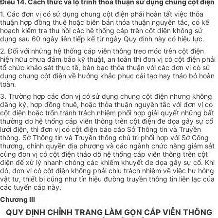
Điều 14. Cách thức và lộ trình thỏa thuận sử dụng chung cột điện
1. Các đơn vị có sử dụng chung cột điện phải hoàn tất việc thỏa
thuận hợp đồng thuê hoặc biên bản thỏa thuận nguyên tắc, có kế
hoạch
kiểm tra
thu hồi các hệ thống cáp trên cột điện không sử
dụng sau 60 ngày liên tiếp
kể từ
ngày Quy định này có hiệu lực.
2. Đối với những hệ thống cáp viễn thông treo móc trên cột điện
hiện hữu chưa đảm bảo kỹ thuật, an toàn thì đơn vị có cột điện phải
tổ chức khảo sát thực tế, bàn bạc thỏa thuận với các đơn vị có sử
dụng chung cột điện về hướng khắc phục cải tạo hay tháo bỏ hoàn
toàn.
3. Trường hợp
các đơn vị có sử dụng chung cột điện nhưng không
đăng ký, hợp đồng thuê, hoặc thỏa thuận nguyên tắc với đơn vị có
cột điện hoặc trốn tránh trách nhiệm phối hợp giải quyết những bất
thường do hệ thống cáp viễn thông trên cột điện đe dọa gây sự cố
lưới điện, thì đơn vị có cột điện báo cáo Sở Thông tin và Truyền
thông. Sở Thông tin và Truyền thông chủ trì phối hợp với Sở Công
thương, chính quyền địa phương và các ngành chức năng giám sát
cùng đơn vị có cột điện tháo dỡ hệ thống cáp viễn thông trên cột
điện để xử lý nhanh chóng các khiếm khuyết đe dọa gây sự cố. Khi
đó, đơn vị có cột điện không phải chịu trách nhiệm về việc hư hỏng
vật tư, thiết bị cũng như tín hiệu đường truyền thông tin liên lạc của
các tuyến cáp này.
Ch
ươ
ng III
QUY ĐỊNH CHỈNH TRANG LÀM GỌN CÁP VIỄN THÔNG