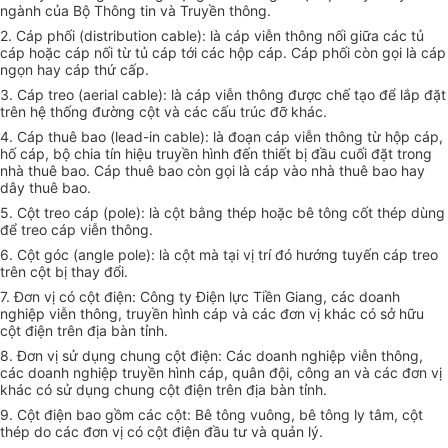
ngành của Bộ Thông tin và Truyền thông.
2. Cáp phối (distribution cable): là cáp viễn thông nối giữa các tủ
cáp hoặc cáp nối từ tủ cáp tới các hộp cáp. Cáp phối còn gọi là cáp
ngọn hay cáp thứ cấp.
3. Cáp treo (aerial cable): là cáp viễn thông được chế tạo để lắp đặt
trên hệ thống đường cột và các cấu trúc đỡ khác.
4. Cáp thuê bao (lead-in cable): là đoạn cáp viễn thông từ hộp cáp,
hố cáp, bộ chia tín hiệu truyền hình đến thiết bị đầu cuối đặt trong
nhà thuê bao. Cáp thuê bao còn gọi là cáp vào nhà thuê bao hay
dây thuê bao.
5. Cột treo cáp (pole): là cột bằng thép hoặc bê tông cốt thép dùng
để treo cáp viễn thông.
6. Cột góc (angle pole): là cột mà tại vị trí đó hướng tuyến cáp treo
trên cột bị
thay đổi
.
7. Đơn vị có cột điện: Công ty Điện lực Tiền Giang, các doanh
nghiệp viễn thông, truyền hình cáp và các đơn vị khác có sở hữu
cột điện trên địa bàn tỉnh.
8. Đơn vị sử dụng chung cột điện: Các doanh nghiệp viễn thông,
các doanh nghiệp truyền hình cáp, quân đội, công an và các đơn vị
khác có sử dụng chung cột điện trên địa bàn tỉnh.
9. Cột điện bao gồm các cột: Bê tông vuông, bê tông ly tâm, cột
thép do các đơn vị có cột điện đầu tư và quản lý.