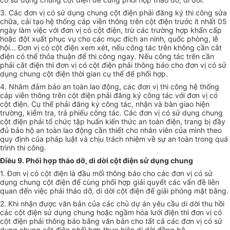
3. Các đơn vị có sử dụng chung cột điện phải đăng ký thi công sửa
chữa, cải tạo hệ thống cáp viễn thông trên cột điện trước ít nhất 05
ngày làm việc với đơn vị có cột điện, trừ các trường hợp khẩn cấp
hoặc đột xuất phục vụ cho các mục đích an ninh, quốc phòng, lễ
hội... Đơn vị có cột điện xem xét, nếu công tác trên không cần cắt
điện có thể thỏa thuận để thi công ngay. Nếu công tác trên cần
phải cắt điện thì đơn vị có cột điện phải thông báo cho đơn vị có sử
dụng chung cột điện thời gian cụ thể để phối hợp.
4. Nhằm đảm bảo an toàn lao động, các đơn vị thi công hệ thống
cáp viễn thông trên cột điện phải đăng ký công tác với đơn vị có
cột điện.
Cụ thể
phải đăng ký công tác, nhận và bàn giao hiện
trường, kiểm tra, trả phiếu công tác. Các đơn vị có sử dụng chung
cột điện phải tổ chức tập huấn kiến thức an toàn điện, trang bị đầy
đủ bảo hộ an toàn lao động cần thiết cho nhân viên của mình theo
quy định của pháp luật và chịu trách nhiệm về sự an toàn trong quá
trình thi công.
Điều 9.
Phối hợp
tháo dỡ, di dời cột điện sử dụng chung
1. Đơn vị có cột điện là đầu mối thông báo cho các đơn vị có sử
dụng chung cột điện để cùng
phối hợp
giải quyết các vấn đề liên
quan đến việc phải tháo dỡ, di dời cột điện để giải phóng mặt bằng.
2. Khi nhận được văn bản của các chủ dự án yêu cầu di dời thu hồi
các cột điện sử dụng chung hoặc ngầm hóa lưới điện thì đơn vị có
cột điện phải thông báo bằng văn bản cho tất cả các đơn vị có sử
dụng chung cột điện phối hợp thực hiện di dời đồng bộ.