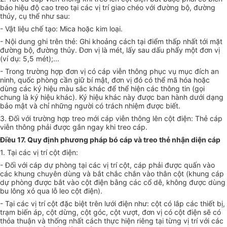
báo hiệu độ cao treo tại các vị trí giao chéo với đường bộ, đường
thủy, cụ thể như sau:
- Vật liệu chế tạo: Mica hoặc kim loại.
- Nội dung ghi trên thẻ: Ghi khoảng cách tại
điểm
thấp nhất tới mặt
đường bộ, đường thủy. Đơn vị là mét, lấy sau dấu phẩy một đơn vị
(ví dụ: 5,5 mét);...
- Trong trường hợp đơn vị có cáp viễn thông phục vụ mục đích an
ninh, quốc phòng cần giữ bí mật, đơn vị đó có thể mã hóa hoặc
dùng các ký hiệu màu sắc khác để thể hiện các thông tin (gọi
chung là ký hiệu khác). Ký hiệu khác này được ban hành dưới dạng
bảo mật và chỉ những người có trách nhiệm được biết.
3. Đối với trường hợp treo mới cáp viễn thông lên cột điện: Thẻ cáp
viễn thông phải được gắn ngay khi treo cáp.
Điều 17. Quy định ph
ươ
ng pháp bó cáp và treo thẻ nhận diện cáp
1. Tại các vị trí cột điện:
- Đối với cáp dự phòng tại các vị trí cột, cáp phải được quấn vào
các khung chuyên dùng và bắt chắc chắn vào thân cột (khung cáp
dự phòng được bắt vào cột điện bằng các cổ dê, không được dùng
bu lông xỏ qua lỗ leo cột điện).
- Tại các vị trí cột đặc biệt trên lưới điện như: cột có lắp các thiết bị,
trạm biến áp, cột dừng, cột góc, cột vượt, đơn vị có cột điện sẽ có
thỏa thuận và thống nhất cách thực hiện riêng tại từng vị trí với các