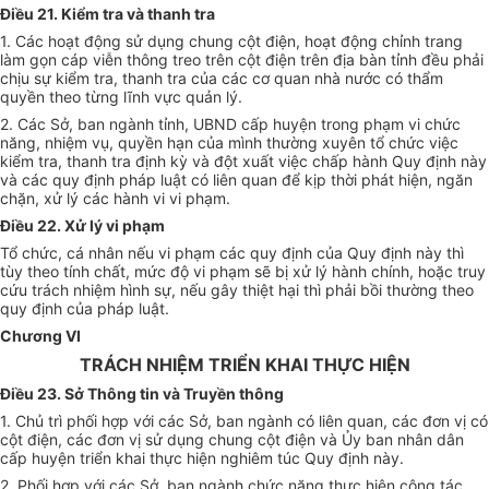
Điều 21. Kiểm tra và thanh tra
1. Các hoạt động sử dụng chung cột điện, hoạt động chỉnh trang
làm gọn cáp viễn thông treo trên cột điện trên địa bàn tỉnh đều phải
chịu sự kiểm tra, thanh tra của các cơ quan nhà nước có
thẩm
quyền
theo từng lĩnh vực quản lý.
2. Các Sở, ban ngành tỉnh, UBND cấp huyện trong phạm vi chức
năng, nhiệm vụ, quyền hạn của mình thường xuyên tổ chức việc
kiểm tra, thanh tra định kỳ và đột xuất việc chấp hành Quy định này
và các quy định pháp luật có liên quan để kịp thời phát hiện, ngăn
chặn, xử lý các hành vi vi phạm.
Điều 22. Xử lý vi phạm
Tổ chức, cá nhân nếu vi phạm các quy định của Quy định này thì
tùy theo tính chất, mức độ vi phạm sẽ bị xử lý hành chính, hoặc truy
cứu trách nhiệm hình sự, nếu gây thiệt hại thì phải bồi thường theo
quy định của pháp luật.
Chương VI
TRÁCH NHIỆM TRIỂN KHAI THỰC HIỆN
Điều 23. Sở Thông tin và Truyền thông
1. Chủ trì
phối hợp
với các Sở, ban ngành có liên quan, các đơn vị có
cột điện, các đơn vị sử dụng chung cột điện và Ủy ban nhân dân
cấp huyện
triển khai
thực hiện nghiêm túc Quy định này.
2. Phối hợp với các Sở, ban ngành chức năng thực hiện công tác