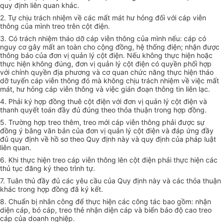
quy định liên quan khác.
2. Tự chịu trách nhiệm về các mất mát hư hỏng đối với cáp viễn
thông của mình treo trên cột điện.
3. Có trách nhiệm tháo dỡ cáp viễn thông của mình nếu: cáp có
nguy cơ gây mất an toàn cho cộng đồng, hệ thống điện; nhận được
thông báo của đơn vị quản lý cột điện. Nếu không thực hiện hoặc
thực hiện không đúng, đơn vị quản lý cột điện có quyền phối hợp
với chính quyền địa phương và cơ quan chức năng thực hiện tháo
dỡ tuyến cáp viễn thông đó mà không chịu trách nhiệm về việc mất
mát, hư hỏng cáp viễn thông và việc gián đoạn thông tin liên lạc.
4. Phải ký hợp đồng thuê cột điện với đơn vị quản lý cột điện và
thanh quyết toán đầy đủ đúng theo thỏa thuận trong hợp đồng.
5. Trường hợp treo thêm, treo mới cáp viễn thông phải được sự
đồng ý bằng văn bản của đơn vị quản lý cột điện và đáp ứng đầy
đủ quy định về hồ sơ theo Quy định này và quy định của pháp luật
liên quan.
6. Khi thực hiện treo cáp viễn thông lên cột điện phải thực hiện các
thủ tục đăng ký theo trình tự.
7. Tuân thủ đầy đủ các yêu cầu của Quy định này và các thỏa thuận
khác trong hợp đồng đã ký kết.
8. Chuẩn bị nhân công để thực hiện các công tác bao gồm: nhận
diện cáp, bó cáp, treo thẻ nhận diện cáp và biển báo độ cao treo
cáp của doanh nghiệp.