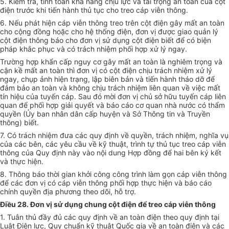
5. Kiểm tra, tính toán khả năng chịu lực và tải trọng an toàn của cột
điện trước khi tiến hành thủ tục cho treo cáp viễn thông.
6. Nếu phát hiện cáp viễn thông treo trên cột điện gây mất an toàn
cho cộng đồng hoặc cho hệ thống điện, đơn vị được giao quản lý
cột điện thông báo cho đơn vị sử dụng cột điện biết để có biện
pháp khắc phục và có trách nhiệm phối hợp xử lý ngay.
Trường hợp khẩn cấp nguy cơ gây mất an toàn là nghiêm trọng và
cận kề mất an toàn thì đơn vị có cột điện chịu trách nhiệm xử lý
ngay, chụp ảnh hiện trạng, lập biên bản và tiến hành tháo dỡ để
đảm bảo an toàn và không chịu trách nhiệm liên quan về việc mất
tín hiệu của tuyến cáp. Sau đó mời đơn vị chủ sở hữu tuyến cáp liên
quan để phối hợp giải quyết và báo cáo cơ quan nhà nước có thẩm
quyền (Ủy ban nhân dân cấp huyện và Sở Thông tin và Truyền
thông) biết.
7. Có trách nhiệm đưa các quy định về quyền, trách nhiệm, nghĩa vụ
của các bên, các yêu cầu về kỹ thuật, trình tự thủ tục treo cáp viễn
thông của Quy định này vào nội dung Hợp đồng để hai bên ký kết
và thực hiện.
8. Thông báo thời gian khởi công công trình làm gọn cáp viễn thông
để các đơn vị có cáp viễn thông phối hợp thực hiện và báo cáo
chính quyền địa phương theo dõi, hỗ trợ.
Điều 28. Đơn vị sử dụng chung cột điện để treo cáp viễn thông
1. Tuân thủ đầy đủ các quy định về an toàn điện theo
quy định
tại
Luật Điện lực, Quy chuẩn kỹ thuật Quốc gia về an toàn điện và các