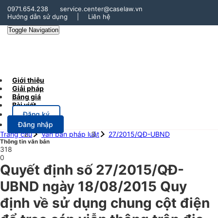
0971.654.238
service.center@caselaw.vn
Hướng dẫn sử dụng
|
Liên hệ
Toggle Navigation
Giới thiệu
Giải pháp
Bảng giá
Bài viết
Đăng ký
Đăng nhập
Trang chủ
Văn bản pháp luật
27/2015/QĐ-UBND
Thông tin văn bản
318
0
Quyết định số 27/2015/QĐ-
UBND ngày 18/08/2015 Quy
định về sử dụng chung cột điện