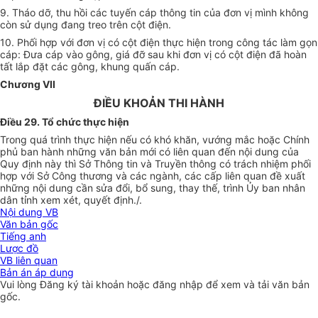
9. Tháo dỡ, thu hồi các tuyến cáp thông tin của đơn vị mình không
còn sử dụng đang treo trên cột điện.
10. Phối hợp với đơn vị có cột điện thực hiện trong công tác làm gọn
cáp: Đưa cáp vào gông, giá đỡ sau khi đơn vị có cột điện đã hoàn
tất lắp đặt các gông, khung quấn cáp.
Chương VII
ĐIỀU KHOẢN THI HÀNH
Điều 29. Tổ chức
thực hiện
Trong quá trình thực hiện nếu có khó khăn, vướng mắc hoặc Chính
phủ ban hành những văn bản mới có liên quan đến nội dung của
Quy định này thì Sở Thông tin và Truyền thông có trách nhiệm phối
hợp với Sở Công thương và các ngành, các cấp liên quan đề xuất
những nội dung cần sửa đổi, bổ sung, thay thế, trình
Ủy ban
nhân
dân tỉnh xem xét, quyết định./.
Nội dung VB
Văn bản gốc
Tiếng anh
Lược đồ
VB liên quan
Bản án áp dụng
Vui lòng
Đăng ký
tài khoản hoặc
đăng nhập
để xem và tải văn bản
gốc.