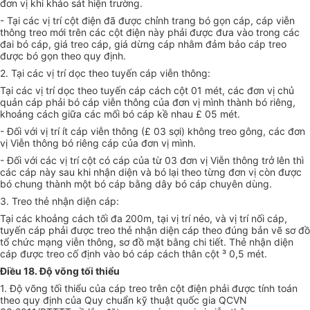
đơn vị khi khảo sát hiện trường.
- Tại các vị trí cột điện đã được chỉnh trang bó gọn cáp, cáp viễn
thông treo mới trên các cột điện này phải được đưa vào trong các
đai bó cáp, giá treo cáp, giá dừng cáp nhằm đảm bảo cáp treo
được bó gọn theo quy định.
2. Tại các vị trí dọc theo tuyến cáp viễn thông:
Tại các vị trí dọc theo tuyến cáp cách cột 01 mét, các đơn vị chủ
quản cáp phải bó cáp viễn thông của đơn vị mình thành bó riêng,
khoảng cách giữa các mối bó cáp kề nhau £ 05 mét.
- Đối với vị trí ít cáp viễn thông (£ 03 sợi) không treo gông, các đơn
vị Viễn thông bó riêng cáp của đơn vị mình.
- Đối với các vị trí cột có cáp của từ 03 đơn vị Viễn thông trở lên thì
các cáp này sau khi nhận diện và bó lại theo từng đơn vị còn được
bó chung thành một bó cáp bằng dây bó cáp chuyên dùng.
3. Treo thẻ nhận diện cáp:
Tại các khoảng cách tối đa 200m, tại vị trí néo, và vị trí nối cáp,
tuyến cáp phải được treo thẻ nhận diện cáp theo đúng bản vẽ sơ đồ
tổ chức
mạng viễn thông, sơ đồ mặt bằng chi tiết. Thẻ nhận diện
cáp được treo cố định vào bó cáp cách thân cột ³ 0,5 mét.
Điều 18. Độ võng tối thiểu
1. Độ võng tối thiểu của cáp treo trên cột điện phải được tính toán
theo quy định của Quy chuẩn kỹ thuật quốc gia QCVN