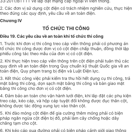
33:2011/BTTTT về lắp đặt mạng cáp ngoại vi viễn thông.
2. Các đơn vị sử dụng cột điện có trách nhiệm nghiên cứu, thực hiện
theo đúng các quy định, yêu cầu về an toàn điện.
Ch
ươ
ng IV
TỔ CHỨC THI CÔNG
Điều 19. Các yêu cầu về an toàn khi tổ chức thi công
1. Trước khi đơn vị thi công treo cáp viễn thông phải có phương án
tổ chức
thi công được đơn vị có cột điện chấp thuận, đồng thời lập
phiếu công tác theo mẫu của đơn vị có cột điện.
2. Khi thực hiện treo cáp viễn thông trên cột điện phải tuân thủ các
quy định về an toàn điện trong Quy chuẩn kỹ thuật Quốc gia về an
toàn điện, Quy phạm trang bị điện và Luật Điện lực.
3. Kết thúc công việc phải
kiểm tra
thu hồi hết dụng cụ thi công, trả
mặt bằng thi công, dọn sạch mặt bằng thi công và bàn giao mặt
bằng thi công cho đơn vị có cột điện.
4. Đảm bảo an toàn cho vận hành lưới điện, khi lắp đặt các phụ kiện
treo cáp, kéo cáp, và hộp cáp tuyệt đối không được đục thân cột,
không được tác động xung lực vào thân cột.
5. Khi đào móng cột điện để gia cường thêm móng phải có biện
pháp ngăn ngừa cột điện bị đỗ, phải làm cây chống hoặc dây
chằng tạm cho cột.
6. Khi kéo cáp qua đường phải có biện pháp cảnh giới giao thông