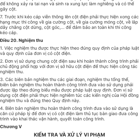
để không xảy ra tai nạn và sinh ra xung lực làm nghiêng và có thể
gãy cột.
7. Trước khi kéo cáp viễn thông lên cột điện phải thực hiện xong các
hạng mục thi công về gia cường cột, về gia cường móng cột, về lắp
dây chằng cột dừng, cột góc,... để đảm bảo an toàn khi thi công
kéo cáp.
Điều 20. Nghiệm thu
1. Việc nghiệm thu được thực hiện theo đúng quy định của pháp luật
và quy định của đơn vị có cột điện.
2. Đơn vị sử dụng chung cột điện sau khi hoàn thành công trình phải
chủ động phối hợp với đơn vị sở hữu cột điện để thực hiện công tác
nghiệm thu.
3. Các biên bản nghiệm thu các giai đoạn, nghiệm thu tổng thể,
biên bản nghiệm thu hoàn thành công trình đưa vào sử dụng phải
được lập theo đúng biểu mẫu được pháp luật quy định. Đơn vị sử
dụng cột điện phải thực hiện nghiêm túc các kiến nghị của Hội đồng
nghiệm thu và đúng theo Quy định này.
4. Biên bản nghiệm thu hoàn thành công trình đưa vào sử dụng là
căn cứ pháp lý để đơn vị có cột điện làm thủ tục bàn giao đưa công
trình vào khai thác vận hành, quyết toán công trình.
Chương V
KIỂM TRA VÀ XỬ LÝ VI PHẠM