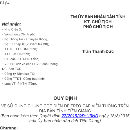
này./.
TM.ỦY BAN NHÂN DÂN TỈNH
KT. CHỦ TỊCH
Nơi nhận:
PHÓ CHỦ TỊCH
- Như Điều 3;
- Văn phòng Chính phủ;
- Bộ Thông tin và Truyền thông;
- Bộ Tư pháp (Cục Kiểm tra VB);
- TT.TU, TT.HĐND tỉnh;
Trần Thanh Đức
- TT.UBMTTQ tỉnh;
- CT, các PCTUBND tỉnh;
- VPUB: CVP và các PCVP, các Phòng
NC, Ban TCD;
- Công ty Điện lực TG;
- Cổng TTĐT, Công báo tỉnh;
- Lưu: VT, P.KTN (Tâm).
QUY ĐỊNH
VỀ SỬ DỤNG CHUNG CỘT ĐIỆN ĐỂ TREO CÁP VIỄN THÔNG TRÊN
ĐỊA BÀN TỈNH TIỀN GIANG
(Ban hành kèm theo Quyết định
27/2015/QĐ-UBND
ngày 18/8/2015
của Ủy ban nhân dân tỉnh Tiền Giang)
Chương I