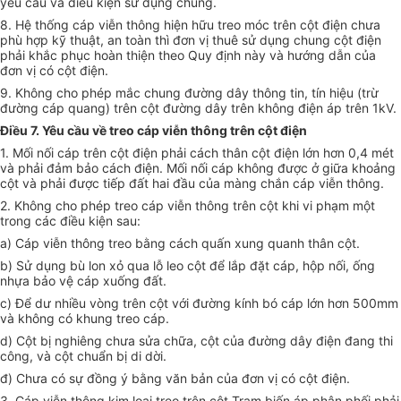
yêu cầu và điều kiện sử dụng chung.
8. Hệ thống cáp viễn thông hiện hữu treo móc trên cột điện chưa
phù hợp kỹ thuật, an toàn thì đơn vị thuê sử dụng chung cột điện
phải khắc phục hoàn thiện theo Quy định này và hướng dẫn của
đơn vị có cột điện.
9. Không cho phép mắc chung đường dây thông tin, tín hiệu (trừ
đường cáp quang) trên cột đường dây trên không điện áp trên 1kV.
Điều 7. Yêu cầu về treo cáp viễn thông trên cột điện
1. Mối nối cáp trên cột điện phải cách thân cột điện lớn hơn 0,4 mét
và phải đảm bảo cách điện. Mối nối cáp không được ở giữa khoảng
cột và phải được tiếp đất hai đầu của màng chắn cáp viễn thông.
2. Không cho phép treo cáp viễn thông trên cột khi vi phạm một
trong các điều kiện sau:
a) Cáp viễn thông treo bằng cách quấn xung quanh thân cột.
b) Sử dụng bù lon xỏ qua lỗ leo cột để lắp đặt cáp, hộp nối, ống
nhựa bảo vệ cáp xuống đất.
c) Để dư nhiều vòng trên cột với đường kính bó cáp lớn hơn 500mm
và không có khung treo cáp.
d) Cột bị nghiêng chưa sửa chữa, cột của đường dây điện đang thi
công, và cột
chuẩn
bị di dời.
đ) Chưa có sự đồng ý bằng văn bản của đơn vị có cột điện.
3. Cáp viễn thông kim loại treo trên cột Trạm biến áp phân phối phải