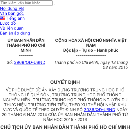
Nội dung VB
Văn bản gốc
Tiếng anh
Lược đồ
VB liên quan
Bản án áp dụng
ỦY BAN NHÂN DÂN
CỘNG HÒA XÃ HỘI CHỦ NGHĨA VIỆT
THÀNH PHỐ HỒ CHÍ
NAM
MINH
Độc lập - Tự do - Hạnh phúc
-------
---------------
Số:
3968/QĐ-UBND
Thành phố Hồ Chí Minh, ngày 13 tháng
08 năm 2015
QUYẾT ĐỊNH
VỀ PHÊ DUYỆT ĐỀ ÁN XÂY DỰNG TRƯỜNG TRUNG HỌC PHỔ
THÔNG LÊ QUÝ ĐÔN, TRƯỜNG TRUNG HỌC PHỔ THÔNG
NGUYỄN HIỀN, TRƯỜNG TRUNG HỌC PHỔ THÔNG NGUYỄN DU
THỰC HIỆN TRƯỜNG TIÊN TIẾN, THEO XU THẾ HỘI NHẬP KHU
VỰC VÀ QUỐC TẾ THEO QUYẾT ĐỊNH SỐ
3036/QĐ-UBND
NGÀY
20 THÁNG 6 NĂM 2014 CỦA ỦY BAN NHÂN DÂN THÀNH PHỐ TỪ
NĂM HỌC 2015 - 2016
CHỦ TỊCH ỦY BAN NHÂN DÂN THÀNH PHỐ HỒ CHÍ MINH