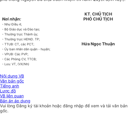
KT. CHỦ TỊCH
Nơi nhận:
PHÓ CHỦ TỊCH
- Như Điều 4;
- Bộ Giáo dục và Đào tạo;
- Thường trực Thành ủy;
- Thường trực HĐND. TP;
Hứa Ngọc Thuận
- TTUB: CT, các PCT;
- Ủy ban nhân dân quận - huyện;
- VPUB: Các PVP;
- Các Phòng CV, TTCB;
- Lưu: VT, (VX/Nh)
Nội dung VB
Văn bản gốc
Tiếng anh
Lược đồ
VB liên quan
Bản án áp dụng
Vui lòng
Đăng ký
tài khoản hoặc
đăng nhập
để xem và tải văn bản
gốc.