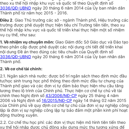
theo xu thế hội nhập khu vực và quốc tế theo Quyết định số
3036/QĐ-UBND
ngày 20 tháng 6 năm 2014 của
Ủy ban
nhân dân
Thành phố từ năm học 2015 - 2016.
Điều 2
. Giao Thủ trưởng các sở - ngành Thành phố, Hiệu trưởng các
trường được phê duyệt thực hiện tiêu chí Trường tiên tiến, theo xu
thế hội nhập khu vực và quốc tế triển khai thực hiện một số nhiệm
vụ cụ thể, như sau:
1. Về nhiệm vụ chuyên môn:
Giao Giám đốc Sở Giáo dục và Đào tạo
theo phân cấp được phê duyệt các nội dung chi tiết để triển khai
nội dung
Đề án
theo đúng các tiêu chuẩn của Quyết định số
3036/QĐ-UBND
ngày 20 tháng 6 năm 2014 của
Ủy ban
nhân dân
Thành phố.
2. V
ề cơ chế tài chính:
2.1. Ngân sách nhà nước: được bố trí ngân sách theo định mức đầu
tư/học sinh trung học phổ thông theo định mức đầu tư chung của
Thành phố giao và các đơn vị tự đảm bảo thực hiện nhu cầu tăng
lương theo lộ trình của Chính phủ. Thực hiện cơ chế tự chủ về tài
chính theo Nghị định số
43/2006/NĐ-CP
ngày 25 tháng 4 năm
2006
và
Nghị định số
16/2015/NĐ-CP
ngày 14 tháng 02 năm 2015
của Chính phủ về quy định cơ chế tự chủ của đơn vị sự nghiệp công
lập là đơn vị sự nghiệp công lập tự bảo đảm một phần kinh phí hoạt
động thường xuyên.
2.2. Cơ chế thu học phí: các đơn vị thực hiện mô hình tiên tiến theo
xu thế hội nhập được chủ động xây dựng mức thu tương xứng để