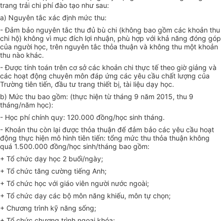
trang trải chi phí đào tạo như sau:
a) Nguyên tắc xác định mức thu:
- Đảm bảo nguyên tắc thu đủ bù chi (không bao gồm các khoản thu
chi hộ) không vì mục đích lợi nhuận, phù hợp với khả năng đóng góp
của người học, trên nguyên tắc thỏa thuận và không thu một khoản
thu nào khác.
- Được tính toán trên cơ sở các khoản chi thực tế theo giờ giảng và
các hoạt động chuyên môn đáp ứng các yêu cầu chất lượng của
Trường tiên tiến, đầu tư trang thiết bị, tài liệu dạy học.
b) Mức thu bao gồm: (thực hiện từ tháng 9 năm 2015, thu 9
tháng/năm học):
- Học phí chính quy: 120.000 đồng/học sinh tháng.
- Khoản thu còn lại được thỏa thuận để đảm bảo các yêu cầu hoạt
động thực hiện mô hình tiên tiến: tổng mức thu thỏa thuận không
quá 1.500.000 đồng/học sinh/tháng bao gồm:
+ Tổ chức dạy học 2 buổi/ngày;
+ Tổ chức tăng cường tiếng Anh;
+ Tổ chức học với giáo viên người nước ngoài;
+ Tổ chức dạy các bộ môn năng khiếu, môn tự chọn;
+ Chương trình kỹ năng sống;
+
Tổ chức
chương trình ngoại khóa;