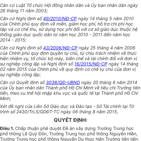
Căn cứ Luật Tổ chức Hội đồng nhân dân và
Ủy ban
nhân dân ngày
26 tháng 11 năm 2003;
Căn cứ Nghị định số
49/2010/NĐ-CP
ngày 14 tháng 5 năm 2010
của Chính phủ quy định về miễn, giảm học phí, hỗ trợ chi phí học
tập và cơ chế thu, sử dụng học phí đối với cơ sở giáo dục thuộc hệ
thống giáo dục quốc dân từ năm học 2010 - 2011 đến năm học
2014 - 2015;
Căn cứ Nghị định số
43/2006/NĐ-CP
ngày 25 tháng 4 năm 2006
của Chính phủ quy định quyền tự chủ, tự chịu trách nhiệm về thực
hiện nhiệm vụ, tổ chức bộ máy, biên chế và tài chính đối với đơn vị
sự nghiệp công lập và Nghị định số
16/2015/NĐ-CP
ngày 14 tháng
02 năm 2015 của Chính phủ về quy định cơ chế tự chủ của đơn vị
sự nghiệp công lập;
Căn cứ Quyết định số
3036/QĐ-UBND
ngày 20 tháng 6 năm 2014
của
Ủy ban
nhân dân Thành phố Hồ Chí Minh về tiêu chí Trường tiên
tiến, theo xu thế hội nhập khu vực và quốc tế tại
Thành
phố Hồ Chí
Minh;
Xét đề nghị của Liên Sở Giáo dục và Đào tạo - Sở Tài chính tại Tờ
trình số 2430/TrLS/GDĐT-TC ngày 06 tháng 8 năm 2015,
QUYẾT ĐỊNH:
Điều 1.
Chấp thuận phê duyệt Đề án xây dựng Trường Trung học
phổ thông Lê Quý Đôn, Trường Trung học phổ thông Nguyễn Hiền,
Trường Trung học phổ thông Nguyễn Du thực hiện Trường tiên tiến,