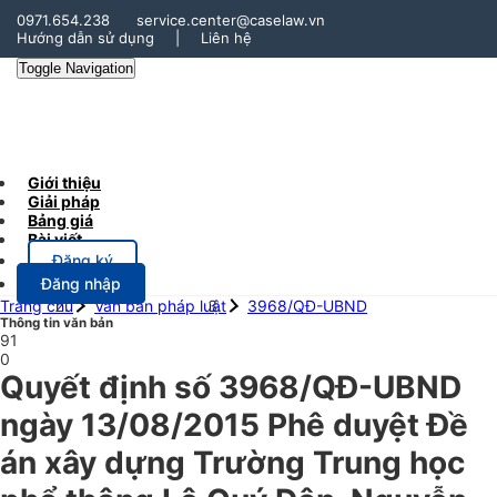
0971.654.238
service.center@caselaw.vn
Hướng dẫn sử dụng
|
Liên hệ
Toggle Navigation
Giới thiệu
Giải pháp
Bảng giá
Bài viết
Đăng ký
Đăng nhập
Trang chủ
Văn bản pháp luật
3968/QĐ-UBND
Thông tin văn bản
91
0
Quyết định số 3968/QĐ-UBND
ngày 13/08/2015 Phê duyệt Đề
án xây dựng Trường Trung học