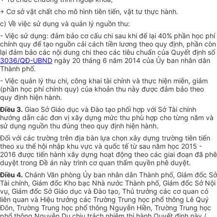
+ Cơ sở vật chất cho mô hình tiên tiến, vật tư thực hành.
c) Về việc sử dụng và quản lý nguồn thu:
- Việc sử dụng: đảm bảo cơ cấu chi sau khi để lại 40% phần học phí
chính quy để tạo nguồn cải cách tiền lương theo quy định, phần còn
lại đảm bảo các nội dung chi theo các tiêu chuẩn của Quyết định số
3036/QĐ-UBND
ngày 20 tháng 6 năm 2014 của
Ủy ban
nhân dân
Thành phố.
- Việc quản lý thu chi, công khai tài chính và thực hiện miễn, giảm
(phần học phí chính quy) của khoản thu này được đảm bảo theo
quy định hiện hành.
Điều 3.
Giao Sở Giáo dục và Đào tạo phối hợp với Sở Tài chính
hướng dẫn
các
đơn vị
xây dựng mức thu phù hợp cho từng năm và
sử dụng nguồn thu đúng theo quy định hiện hành.
Đối với các trường trên địa bàn lựa chọn xây dựng trường tiên tiến
theo xu thế hội nhập khu vực và quốc tế từ sau năm học 2015 -
2016 được tiến hành xây dựng hoạt động theo các giai đoạn đã phê
duyệt trong
Đề án
này trình cơ quan
thẩm quyền
phê duyệt.
Điều 4.
Chánh Văn phòng
Ủy ban
nhân dân Thành phố, Giám đốc Sở
Tài chính, Giám đốc Kho bạc Nhà nước Thành phố, Giám đốc Sở Nội
vụ, Giám đốc Sở Giáo dục và Đào tạo, Thủ trưởng các cơ quan có
liên quan và Hiệu trưởng các Trường Trung học phổ thông Lê Quý
Đôn, Trường Trung học phổ thông Nguyễn Hiền, Trường Trung học
phổ thông Nguyễn Du chịu trách nhiệm thi hành Quyết định này./.