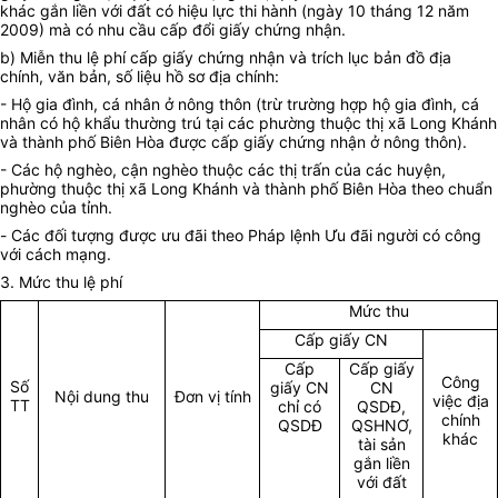
khác gắn liền với đất có hiệu lực thi hành (ngày 10 tháng 12 năm
2009) mà có nhu cầu cấp đổi giấy chứng nhận.
b) Miễn thu lệ phí cấp giấy chứng nhận và trích lục bản đồ địa
chính, văn bản, số liệu hồ sơ địa chính:
- Hộ gia đình, cá nhân ở nông thôn (trừ trường hợp hộ gia đình, cá
nhân có hộ khẩu thường trú tại các phường thuộc thị xã Long Khánh
và thành phố Biên Hòa được cấp giấy chứng nhận ở nông thôn).
- Các hộ nghèo, cận nghèo thuộc các thị trấn của các huyện,
phường thuộc thị xã Long Khánh và thành phố Biên Hòa theo chuẩn
nghèo của tỉnh.
-
Các đối tượng được ưu đãi theo Pháp lệnh Ưu đãi người có công
với cách mạng
.
3.
Mức thu lệ phí
Mức thu
Cấp giấy CN
Cấp
Cấp giấy
Công
Số
giấy CN
CN
Nội dung thu
Đơn vị tính
việc địa
TT
chỉ có
QSDĐ,
chính
QSDĐ
QSHNƠ,
khác
tài sản
gắn liền
với đất