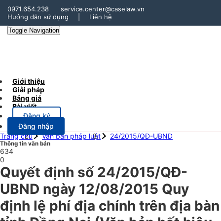
0971.654.238
service.center@caselaw.vn
Hướng dẫn sử dụng
|
Liên hệ
Toggle Navigation
Giới thiệu
Giải pháp
Bảng giá
Bài viết
Đăng ký
Đăng nhập
Trang chủ
Văn bản pháp luật
24/2015/QĐ-UBND
Thông tin văn bản
634
0
Quyết định số 24/2015/QĐ-
UBND ngày 12/08/2015 Quy
định lệ phí địa chính trên địa bàn