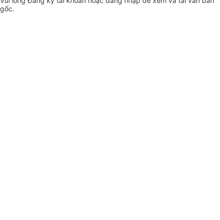
Vui lòng
Đăng ký
tài khoản hoặc
đăng nhập
để xem và tải văn bản
gốc.