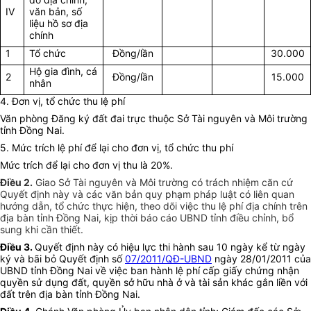
IV
văn bản, số
liệu hồ sơ địa
chính
1
Tổ chức
Đồng/lần
30.000
Hộ gia đình, cá
2
Đồng/lần
15.000
nhân
4. Đơn vị, tổ chức thu lệ phí
Văn phòng Đăng ký đất đai trực thuộc Sở Tài nguyên và Môi trường
tỉnh Đồng Nai.
5. Mức trích lệ phí để lại cho đơn vị, tổ chức thu phí
Mức trích để lại cho đơn vị thu là 20%.
Điều 2.
Giao Sở Tài nguyên và Môi trường có trách nhiệm căn cứ
Quyết định này và các văn bản quy phạm pháp luật có liên quan
hướng dẫn, tổ chức thực hiện, theo dõi việc thu lệ phí địa chính trên
địa bàn tỉnh Đồng Nai, kịp thời báo cáo UBND tỉnh điều chỉnh, bổ
sung khi cần thiết.
Điều 3.
Quyết định này có hiệu lực thi hành sau 10 ngày kể từ ngày
ký và bãi bỏ Quyết định số
07/2011/QĐ-UBND
ngày 28/01/2011 của
UBND tỉnh Đồng Nai về việc ban hành lệ phí cấp giấy chứng nhận
quyền sử dụng đất, quyền sở hữu nhà ở và tài sản khác gắn liền với
đất trên địa bàn tỉnh Đồng Nai.