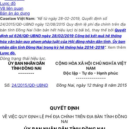
Lược đồ
VB liên quan
Bản án áp dụng
Caselaw Việt Nam:
“Kể từ ngày 28-02-2019, Quyết định số
24/2015/QĐ-UBND ngày 12/08/2015 Quy định lệ phí địa chính trên địa
bàn tỉnh Đồng Nai (Văn bản hết hiệu lực) bị bãi bỏ, thay thế bởi
Quyết
định số 626/QĐ-UBND ngày 28/02/2019 Công bố kết quả hệ thống
hóa văn bản quy phạm pháp luật của Hội đồng nhân dân tỉnh, Ủy ban
nhân dân tỉnh Đồng Nai trong kỳ hệ thống hóa 2014-2018
”.
Xem thêm
Lược đồ.
Dòng trạng thái hiệu lực.
ỦY BAN NHÂN DÂN
CỘNG HÒA XÃ HỘI CHỦ NGHĨA VIỆT
TỈNH ĐỒNG NAI
NAM
--------
Độc lập - Tự do - Hạnh phúc
---------------
Số:
24/2015/QĐ-UBND
Đồng Nai, ngày 12 tháng 8 năm 2015
QUYẾT ĐỊNH
VỀ VIỆC QUY ĐỊNH LỆ PHÍ ĐỊA CHÍNH TRÊN ĐỊA BÀN TỈNH ĐỒNG
NAI