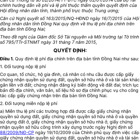
chính
h
ướng dẫn về phí và lệ phí thuộc thẩm quyền quyết định của
Hội đồng nhân dân tỉnh, thành phố trực thuộc Trung ương;
Căn cứ Nghị quyết số 163/2015/NQ-HĐND ngày 16/7/2015 của Hội
đồng nhân dân tỉnh Đồng Nai quy định về thu lệ phí địa chính trên
địa bàn tỉnh Đồng Nai;
Theo đề nghị của Giám đốc Sở Tài nguyên và Môi trường tại Tờ trình
số 795/TTr-STNMT ngày 31 tháng 7 năm 2015,
QUYẾT ĐỊNH:
Điều 1.
Quy định lệ phí địa chính trên địa bàn tỉnh Đồng Nai như sau:
1. Đối tượng nộp lệ phí
Cơ quan, tổ chức, hộ gia đình, cá nhân có nhu cầu được cấp giấy
chứng nhận quyền sử dụng đất, quyền sở hữu nhà ở và tài sản khác
gắn liền với đất; chứng nhận đăng ký biến động về đất đai; trích lục
bản đồ địa chính, văn bản, số liệu hồ sơ địa chính phục vụ cho công
tác cấp giấy chứng nhận trên địa bàn tỉnh Đồng Nai.
2. Đối tượng miễn nộp lệ phí
a) Miễn thu lệ phí các trường hợp đã được cấp giấy chứng nhận
quyền sử dụng đất, giấy chứng nhận quyền sở hữu nhà ở và quyền
sử dụng đất ở, giấy chứng nhận quyền sở hữu nhà ở, giấy chứng
nhận quyền sở hữu công trình xây dựng trước ngày Nghị định số
88/2009/NĐ-CP
ngày 19/10/2009 của Chính phủ quy định việc cấp
giấy chứng nhận quyền sử dụng đất, quyền sở hữu nhà ở và tài sản