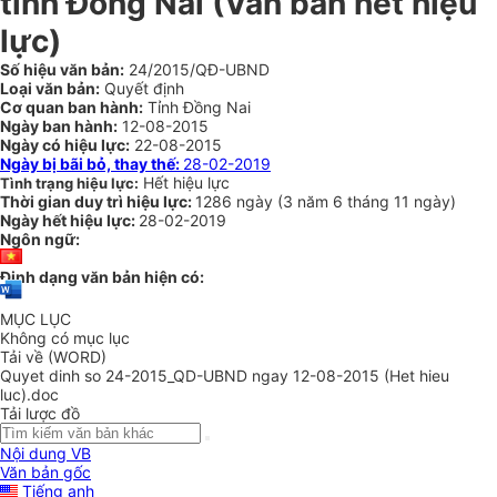
tỉnh Đồng Nai (Văn bản hết hiệu
lực)
Số hiệu văn bản:
24/2015/QĐ-UBND
Loại văn bản:
Quyết định
Cơ quan ban hành:
Tỉnh Đồng Nai
Ngày ban hành:
12-08-2015
Ngày có hiệu lực:
22-08-2015
Ngày bị bãi bỏ, thay thế:
28-02-2019
Hết hiệu lực
Tình trạng hiệu lực:
Thời gian duy trì hiệu lực:
1286 ngày
(
3 năm
6 tháng
11 ngày
)
Ngày hết hiệu lực:
28-02-2019
Ngôn ngữ:
Định dạng văn bản hiện có:
MỤC LỤC
Không có mục lục
Tải về (WORD)
Quyet dinh so 24-2015_QD-UBND ngay 12-08-2015 (Het hieu
luc).doc
Tải lược đồ
Nội dung VB
Văn bản gốc
Tiếng anh