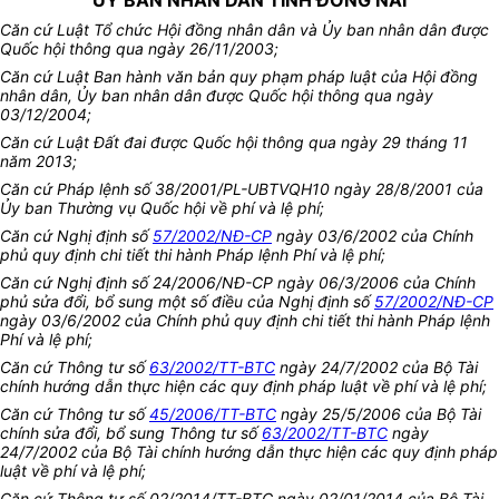
ỦY BAN NHÂN DÂN TỈNH ĐỒNG NAI
Căn cứ Luật Tổ chức Hội đồng nhân dân và Ủy ban nhân dân được
Quốc hội thông qua ngày 26/11/2003;
Căn cứ Luật Ban hành văn bản quy phạm pháp luật của Hội đồng
nhân dân, Ủy ban nhân dân được Quốc hội thông qua ngày
03/12/2004;
Căn cứ Luật Đất đai được Quốc hội thông qua ngày 29 tháng 11
năm 2013;
Căn cứ Pháp lệnh số 38/2001/PL-UBTVQH10 ngày 28/8/2001 của
Ủy ban Thường vụ Quốc hội về phí và lệ phí;
Căn cứ Nghị định số
57/2002/NĐ-CP
ngày 03/6/2002 của Chính
phủ quy định chi tiết thi hành Pháp lệnh Phí và lệ phí;
Căn cứ Nghị định số 24/
2006/NĐ-CP ngày 06/3/2006 của Chính
phủ sửa đổi, bổ sung một số điều của Nghị định số
57/2002/NĐ-CP
ngày 03/6/2002 của Chính phủ
q
uy định chi tiết thi hành Pháp lệnh
P
hí và lệ phí;
Căn cứ
Thông tư số
63/2002/TT-BTC
ngày 24/7/2002 của Bộ Tài
chính hướng dẫn thực hiện các quy định pháp luật về phí và lệ phí
;
Căn cứ
Thông tư số
45/2006/TT-BTC
ngày 25/5/2006 của Bộ Tài
chính sửa đổi, bổ sung Thông tư số
63/2002/TT-BTC
ngày
24/7/2002 của Bộ Tài chính hướng dẫn thực hiện các quy định pháp
luật về phí và lệ phí;
Căn cứ
Thông tư số
02
/20
14
/TT-BTC ngày
02/01/2014
của Bộ Tài