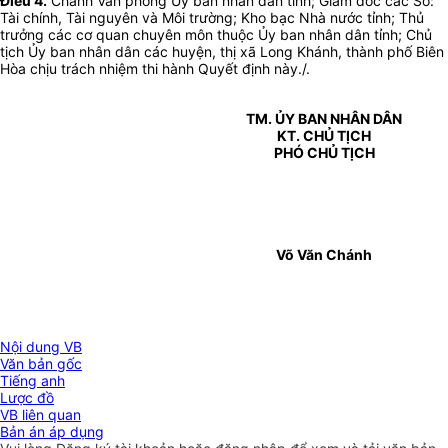
Điều 4.
Chánh Văn phòng Ủy ban nhân dân tỉnh; Giám đốc các Sở:
Tài chính, Tài nguyên và Môi trường; Kho bạc Nhà nước tỉnh; Thủ
trưởng các cơ quan chuyên môn thuộc Ủy ban nhân dân tỉnh; Chủ
tịch Ủy ban nhân dân các huyện, thị xã Long Khánh, thành phố Biên
Hòa chịu trách nhiệm thi hành Quyết định này./.
TM. ỦY BAN NHÂN DÂN
KT. CHỦ TỊCH
PHÓ CHỦ TỊCH
Võ Văn Chánh
Nội dung VB
Văn bản gốc
Tiếng anh
Lược đồ
VB liên quan
Bản án áp dụng