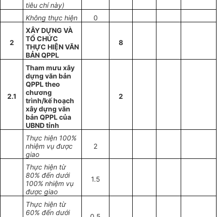
tiêu chí này)
Không thực hiện
0
XÂY DỰNG VÀ
TỔ CHỨC
2
8
THỰC HIỆN VĂN
BẢN QPPL
Tham mưu xây
dựng văn bản
QPPL theo
chương
2.1
2
trình/kế hoạch
xây dựng văn
bản QPPL của
UBND tỉnh
Thực hiện 100%
nhiệm vụ được
2
giao
Thực hiện từ
80% đến dưới
1.5
100% nhiệm vụ
được giao
Thực hiện từ
60% đến dưới
0.5