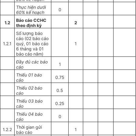
Thực hiện dưới
0
60% kế hoạch
Báo cáo CCHC
1.2
2
theo định kỳ
Số lượng báo
cáo (02 báo cáo
1.2.1
quý, 01 báo cáo
1
6 tháng và 01
báo cáo năm)
Đầy đủ các báo
1
cáo
Thiếu 01 báo
0.75
cáo
Thiếu 02 báo
0.5
cáo
Thiếu 03 báo
0.25
cáo
Thiếu 04 báo
0
cáo
Thời gian gửi
1.2.2
1
báo cáo