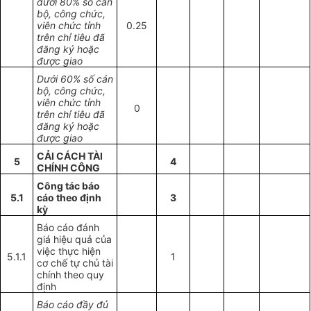
dưới 80% số cán
bộ, công chức,
viên chức tỉnh
0.25
trên chỉ tiêu đã
đăng ký hoặc
được giao
Dưới 60% số cán
bộ, công chức,
viên chức tỉnh
0
trên chỉ tiêu đã
đăng ký hoặc
được giao
CẢI CÁCH TÀI
5
4
CHÍNH CÔNG
Công tác báo
5.1
cáo theo định
3
kỳ
Báo cáo đánh
giá hiệu quả của
việc thực hiện
5.1.1
1
cơ chế tự chủ tài
chính theo quy
định
Báo cáo đầy đủ