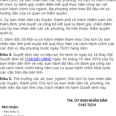
tổ chức tự đánh giá, chấm điểm kết quả thực hiện công tác cải
cách hành chính của ngành, địa phương mình theo Bộ tiêu chí và
hướng dẫn của cơ quan có thẩm quyền.
2. Ủy ban nhân dân các huyện, thành phố có trách nhiệm xem xét,
thẩm định, phê duyệt và công bố kết quả tự đánh giá, chấm điểm
của Ủy ban nhân dân các xã, phường, thị trấn thuộc thẩm quyền
quản lý.
3. Giám đốc Sở Nội vụ có trách nhiệm tham mưu Chủ tịch Ủy ban
nhân dân tỉnh phê duyệt kết quả thực hiện cải cách hành chính của
các đơn vị, địa phương trước ngày 15/01 hàng năm.
Điều 4.
Quyết định này có hiệu lực thi hành từ ngày ký và thay thế
Quyết định số
1108/QĐ-UBND
ngày 30 tháng 10 năm 2014 của Ủy
ban nhân dân tỉnh về việc ban hành Bộ tiêu chí đánh giá công tác
cải cách hành chính hằng năm của cơ quan hành chính Nhà nước
các cấp trên địa bàn tỉnh.
Điều 5.
Thủ trưởng các sở, ban, ngành; Chủ tịch Ủy ban nhân dân
các huyện, thành phố; Chủ tịch Ủy ban nhân dân xã, phường, thị
trấn trên địa bàn tỉnh chịu trách nhiệm thi hành Quyết định này.
TM. ỦY BAN NHÂN DÂN
CHỦ TỊCH
Nơi nhận:
- Như Điều 5;