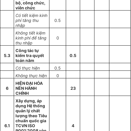
bộ, công chức,
viên chức
Có tiết kiệm kinh
phí tăng thu
0.5
nhập
Không tiết kiệm
kinh phí để tăng
0
thu nhập
Công tác tự
5.3
kiểm tra quyết
0.5
toán năm
Có thực hiện
0.5
Không thực hiện
0
HIỆN ĐẠI HÓA
6
NỀN HÀNH
23
CHÍNH
Xây dựng, áp
dụng Hệ thống
quản lý chất
lượng theo Tiêu
chuẩn quốc gia
6.1
TCVN ISO
4
9001:2008 vào