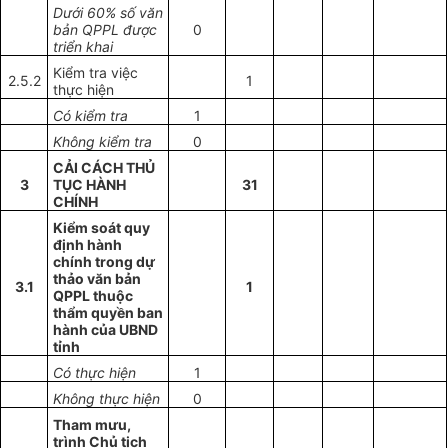
Dưới 60% số văn
bản QPPL được
0
triển khai
Kiểm tra việc
2.5.2
1
thực hiện
Có kiểm tra
1
Không kiểm tra
0
CẢI CÁCH THỦ
3
TỤC HÀNH
31
CHÍNH
Kiểm soát quy
định hành
chính trong dự
thảo văn bản
3.1
1
QPPL thuộc
thẩm quyền ban
hành của UBND
tỉnh
Có thực hiện
1
Không thực hiện
0
Tham mưu,
trình Chủ tịch