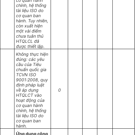
cơ quan hành
chính, hệ thống
tài liệu ISO do
cơ quan ban
hành. Tuy nhiên,
còn xuất hiện
một vài điểm
chưa tuân thủ
HTQLCL đã
được thiết lập.
Không thực hiện
đúng: các yêu
cầu của Tiêu
chuẩn quốc gia
TCVN ISO
9001:2008, quy
định pháp luật
về áp dụng
0
HTQLCT vào
hoạt động của
cơ quan hành
chính, hệ thống
tài liệu ISO do
cơ quan ban
hành.
Ứng dụng công