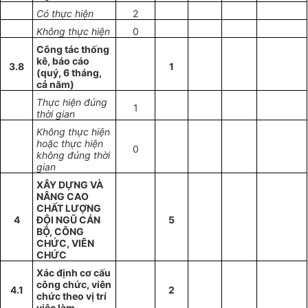
Có thực hiện
2
Không thực hiện
0
Công tác thống
kê, báo cáo
3.8
1
(quý, 6 tháng,
cả năm)
Thực hiện đúng
1
thời gian
Không thực hiện
hoặc thực hiện
0
không đúng thời
gian
XÂY DỰNG VÀ
NÂNG CAO
CHẤT LƯỢNG
4
ĐỘI NGŨ CÁN
5
BỘ, CÔNG
CHỨC, VIÊN
CHỨC
Xác định cơ cấu
công chức, viên
4.1
2
chức theo vị trí
việc làm