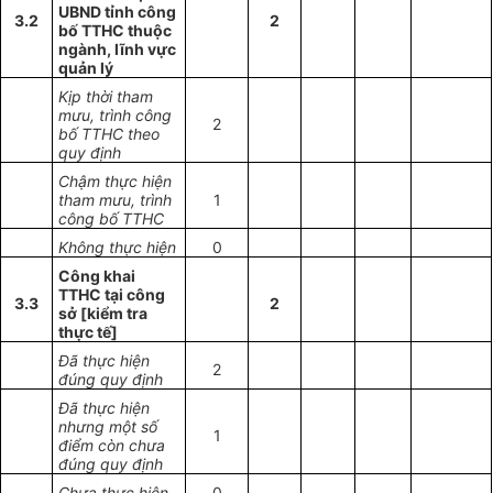
UBND tỉnh công
3.2
2
bố TTHC thuộc
ngành, lĩnh vực
quản lý
Kịp thời tham
mưu, trình công
2
bố TTHC theo
quy định
Chậm thực hiện
tham mưu, trình
1
công bố TTHC
Không thực hiện
0
Công khai
TTHC tại công
3.3
2
sở [kiểm tra
thực tế]
Đã thực hiện
2
đúng quy định
Đã thực hiện
nhưng một số
1
điểm còn chưa
đúng quy định
Chưa thực hiện
0