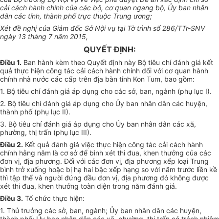
cải cách hành chính của các bộ, cơ quan ngang bộ, Ủy ban nhân
dân các tỉnh, thành phố trực thuộc Trung ương;
Xét đề nghị của Giám đốc Sở Nội vụ tại Tờ trình số 286/TTr-SNV
ngày 13 tháng 7 năm 2015,
QUYẾT ĐỊNH:
Điều 1.
Ban hành kèm theo Quyết định này Bộ tiêu chí đánh giá kết
quả thực hiện công tác cải cách hành chính đối với cơ quan hành
chính nhà nước các cấp trên địa bàn tỉnh Kon Tum, bao gồm:
1. Bộ tiêu chí đánh giá áp dụng cho các sở, ban, ngành (phụ lục I).
2. Bộ tiêu chí đánh giá áp dụng cho Ủy ban nhân dân các huyện,
thành phố (phụ lục II).
3. Bộ tiêu chí đánh giá áp dụng cho Ủy ban nhân dân các xã,
phường, thị trấn (phụ lục III).
Điều 2.
Kết quả đánh giá việc thực hiện công tác cải cách hành
chính hằng năm là cơ sở để bình xét thi đua, khen thưởng của các
đơn vị, địa phương. Đối với các đơn vị, địa phương xếp loại Trung
bình trở xuống hoặc bị hạ hai bậc xếp hạng so với năm trước liền kề
thì tập thể và người đứng đầu đơn vị, địa phương đó không được
xét thi đua, khen thưởng toàn diện trong năm đánh giá.
Điều 3.
Tổ chức thực hiện:
1. Thủ trưởng các sở, ban, ngành; Ủy ban nhân dân các huyện,
thành phố; Ủy ban nhân dân các xã, phường, thị trấn có trách nhiệm