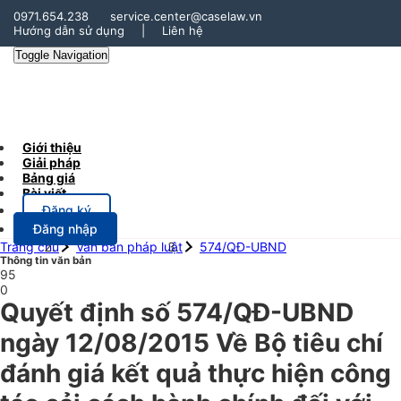
0971.654.238
service.center@caselaw.vn
Hướng dẫn sử dụng
|
Liên hệ
Toggle Navigation
Giới thiệu
Giải pháp
Bảng giá
Bài viết
Đăng ký
Đăng nhập
Trang chủ
Văn bản pháp luật
574/QĐ-UBND
Thông tin văn bản
95
0
Quyết định số 574/QĐ-UBND
ngày 12/08/2015 Về Bộ tiêu chí
đánh giá kết quả thực hiện công