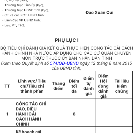
- Bộ Nội vụ (b/c);
- Thường trực Tỉnh ủy (b/c);
- Thường trực HĐND tỉnh (b/c);
Đào Xuân Quí
- CT và các PCT UBND tỉnh;
- Lãnh đạo VP UBND tỉnh;
- Lưu: VT, TH2.
PHỤ LỤC I
BỘ TIÊU CHÍ ĐÁNH GIÁ KẾT QUẢ THỰC HIỆN CÔNG TÁC CẢI CÁCH
HÀNH CHÍNH NHÀ NƯỚC ÁP DỤNG CHO CÁC CƠ QUAN CHUYÊN
MÔN TRỰC THUỘC ỦY BAN NHÂN DÂN TỈNH
(Kèm theo Quyết định số
574/QĐ-UBND
ngày 12 tháng 8 năm 2015
của UBND tỉnh)
Điểm
Điểm
Lĩnh vực/ Tiêu
Điểm
Hội
Tài liệu
Thang
tự
TT
chí/Tiêu chí
tối
đồng
kiểm
điểm
đánh
thành phần
đa
đánh
chứng
giá
giá
CÔNG TÁC CHỈ
ĐẠO, ĐIỀU
1
HÀNH CẢI
6
CÁCH HÀNH
CHÍNH
Kế hoạch cải