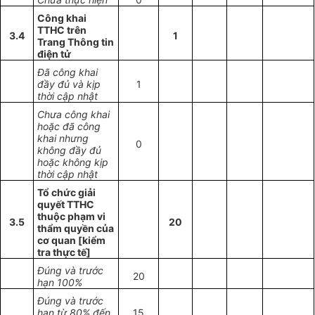
Công khai
TTHC trên
3.4
1
Trang Thông tin
điện tử
Đã công khai
đầy đủ và kịp
1
thời cập nhật
Chưa công khai
hoặc đã công
khai nhưng
0
không đầy đủ
hoặc không kịp
thời cập nhật
Tổ chức giải
quyết TTHC
thuộc phạm vi
3.5
20
thẩm quyền của
cơ quan [kiểm
tra thực tế]
Đúng và trước
20
hạn 100%
Đúng và trước
hạn từ 80% đến
15