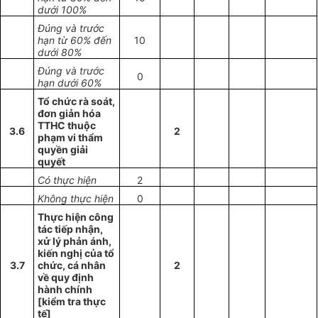
dưới 100%
Đúng và trước
hạn từ 60% đến
10
dưới 80%
Đúng và trước
0
hạn dưới 60%
Tổ chức rà soát,
đơn giản hóa
TTHC thuộc
3.6
2
phạm vi thẩm
quyền giải
quyết
Có thực hiện
2
Không thực hiện
0
Thực hiện công
tác tiếp nhận,
xử lý phản ánh,
kiến nghị của tổ
3.7
chức, cá nhân
2
về quy định
hành chính
[kiểm tra thực
tế]