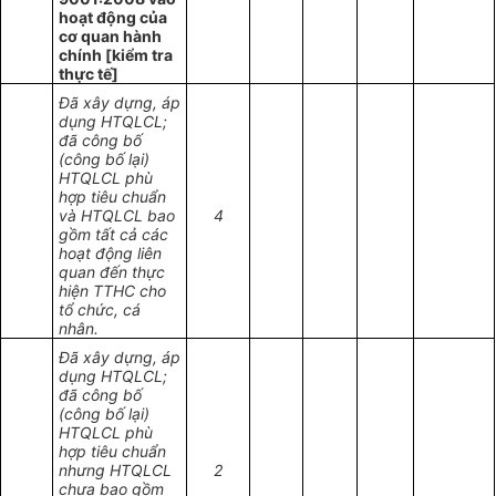
hoạt động của
cơ quan hành
chính [kiểm tra
thực tế]
Đã xây dựng, áp
dụng HTQLCL;
đã công bố
(công bố lại)
HTQLCL phù
hợp tiêu chuẩn
và HTQLCL bao
4
gồm tất cả các
hoạt động liên
quan đến thực
hiện TTHC cho
tổ chức, cá
nhân.
Đã xây dựng, áp
dụng HTQLCL;
đã công bố
(công bố lại)
HTQLCL phù
hợp tiêu chuẩn
nhưng HTQLCL
2
chưa bao gồm