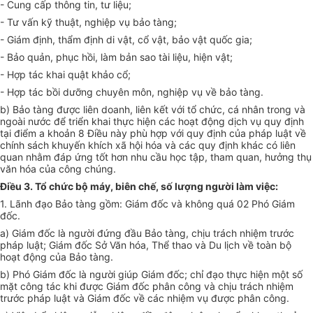
- Cung cấp thông tin, tư liệu;
- Tư vấn kỹ thuật, nghiệp vụ bảo tàng;
- Giám định, thẩm định di vật, cổ vật, bảo vật quốc gia;
- Bảo quản, phục hồi, làm bản sao tài liệu, hiện vật;
- Hợp tác khai quật khảo cổ;
- Hợp tác bồi dưỡng chuyên môn, nghiệp vụ về bảo tàng.
b) Bảo tàng được liên doanh, liên kết với
tổ chức
, cá nhân trong và
ngoài nước để triển khai thực hiện các hoạt động dịch vụ quy định
tại điểm a khoản 8 Điều này phù hợp với quy định của pháp luật về
chính sách khuyến khích xã hội hóa và các quy định khác có liên
quan nhằm đáp ứng tốt hơn nhu cầu học tập, tham quan, hưởng thụ
văn
hóa
của công chúng.
Điều 3. Tổ chức bộ máy, biên chế, số l
ượ
ng ng
ườ
i làm việc:
1. Lãnh đạo Bảo tàng gồm: Giám đốc và không quá 02 Phó Giám
đốc.
a) Giám đốc là người đứng đầu Bảo tàng, chịu trách nhiệm trước
pháp luật; Giám đốc Sở Văn
hóa
, Thể thao và Du lịch về toàn bộ
hoạt động của Bảo tàng.
b) Phó Giám đốc là người giúp Giám đốc; chỉ đạo thực hiện một số
mặt công tác khi được Giám đốc phân công và chịu trách nhiệm
trước pháp luật và Giám đốc về các nhiệm vụ được phân công.