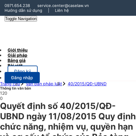
0971.654.238
service.center@caselaw.vn
Hướng dẫn sử dụng
|
Liên hệ
Toggle Navigation
Giới thiệu
Giải pháp
Bảng giá
Bài viết
Đăng ký
Đăng nhập
Trang chủ
Văn bản pháp luật
40/2015/QĐ-UBND
Thông tin văn bản
120
0
Quyết định số 40/2015/QĐ-
UBND ngày 11/08/2015 Quy định
chức năng, nhiệm vụ, quyền hạn