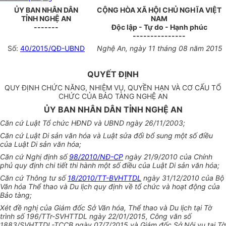
ỦY BAN NHÂN DÂN
CỘNG HÒA XÃ HỘI CHỦ NGHĨA VIỆT
TỈNH NGHỆ AN
NAM
-------
Độc lập - Tự do - Hạnh phúc
---------------
Số:
40/2015/QĐ-UBND
Nghệ An, ngày 11 tháng 08 năm 2015
QUYẾT ĐỊNH
QUY ĐỊNH CHỨC NĂNG, NHIỆM VỤ, QUYỀN HẠN VÀ CƠ CẤU TỔ
CHỨC CỦA BẢO TÀNG NGHỆ AN
ỦY BAN NHÂN DÂN TỈNH NGHỆ AN
Căn cứ Luật Tổ chức HĐND và
UBND
ngày 26/11/2003;
Căn cứ
Luật Di sản văn hóa và Luật
sửa đổi
bổ sung một số điều
của Luật Di sản văn
hóa
;
Căn cứ
Nghị định số
98/2010/NĐ-CP
ngày 21/9/2010 của Chính
phủ quy định chi tiết thi hành một số điều
của
Luật Di sản văn
hóa
;
Căn cứ Thông tư số
18/2010/TT-BVHTTDL
ngày 31/12/2010 của Bộ
Văn
hóa
Thể thao và Du lịch quy định về
tổ chức
và hoạt động của
Bảo tàng;
Xét đề nghị của Giám đốc Sở Văn
hóa
, Thể thao và Du lịch tại Tờ
trình số 196/TTr-SVHTTDL ngày 22/01/2015, Công văn số
1883/SVHTTDL-TCCB ngày 07/7/2015 và Giám đốc Sở Nội vụ tại Tờ