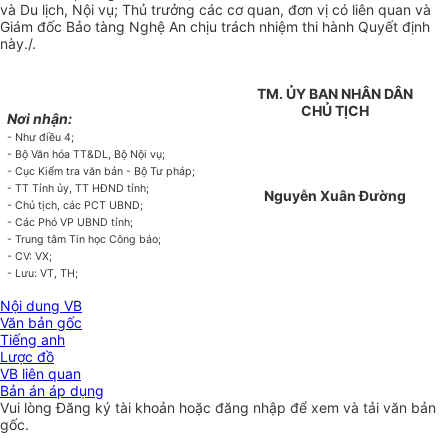
và Du lịch, Nội vụ; Thủ trưởng các cơ quan, đơn vị có liên quan và
Giám đốc Bảo tàng Nghệ An chịu trách nhiệm thi hành Quyết định
này./.
TM. ỦY BAN NHÂN DÂN
CHỦ TỊCH
Nơi nhận:
- Như điều 4;
- Bộ Văn hóa TT&DL, Bộ Nội vụ;
- Cục Kiểm tra văn bản - Bộ Tư pháp;
- TT Tỉnh ủy, TT HĐND tỉnh;
Nguyễn Xuân Đường
- Chủ tịch, các PCT UBND;
- Các Phó VP UBND tỉnh;
- Trung tâm Tin học Công báo;
- CV: VX;
- Lưu: VT, TH;
Nội dung VB
Văn bản gốc
Tiếng anh
Lược đồ
VB liên quan
Bản án áp dụng
Vui lòng
Đăng ký
tài khoản hoặc
đăng nhập
để xem và tải văn bản
gốc.