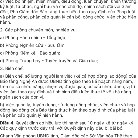
c) Việc bổ nhiệm, miễn nhiệm, điều động, luân chuyển, khen thưởng,
kỷ luật, từ chức, nghỉ hưu và các chế độ, chính sách đối với Giám
đốc, Phó Giám đốc Bảo tàng thực hiện theo quy định của Pháp luật
và phân công, phân cấp quản lý cán bộ, công chức, viên chức hiện
hành.
2. Các phòng chuyên môn, nghiệp vụ:
a) Phòng Hành chính - Tổng hợp;
b) Phòng Nghiên cứu - Sưu tầm;
c) Phòng Kiểm kê - Bảo quản;
d) Phòng Trưng bày - Tuyên truyền và Giáo dục;
3. Biên chế:
a) Biên chế, số lượng người làm việc (kể cả hợp đồng lao động) của
Bảo tàng Nghệ An được UBND tỉnh giao theo kế hoạch hàng năm,
trên cơ sở chức năng, nhiệm vụ được giao, cơ cấu chức danh, vị trí
việc làm theo quy định và tình hình điều kiện thực tế về khả năng
ngân sách của đơn vị.
b) Việc quản lý, tuyển dụng, sử dụng công chức, viên chức và hợp
đồng lao động của Bảo tàng thực hiện theo quy định
của
pháp luật
và phân cấp quản lý hiện hành.
Điều 4.
Quyết định có hiệu lực thi hành sau 10 ngày kể từ ngày ký.
Các quy định trước đây trái với Quyết định này đều bị bãi bỏ.
Chánh Văn phòng
UBND
tỉnh, Giám đốc các Sở: Văn
hóa
Thể thao