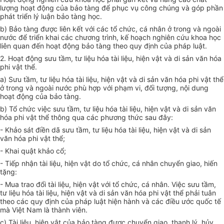
lượng hoạt động của bảo tàng để phục vụ công chúng và góp phần
phát triển lý luận bảo tàng học.
b) Bảo tàng được liên
kết
với các
tổ chức
, cá nhân ở trong và ngoài
nước để triển khai các chương trình, kế hoạch nghiên cứu khoa học
liên quan đến hoạt động bảo tàng theo quy định của pháp luật.
2. Hoạt động sưu tầm, tư liệu
hóa
tài liệu, hiện vật và di sản
văn
hóa
phi vật thể.
a) Sưu tầm, tư liệu
hóa
tài liệu, hiện vật và di sản văn
hóa
phi vật thể
ở trong và ngoài nước phù hợp với phạm vi, đối tượng, nội dung
hoạt động của bảo tàng.
b) Tổ chức
việc sưu tầm, tư liệu
hóa
tài liệu, hiện vật và di sản văn
hóa
phi vật thể thông qua các phương thức sau đây:
- Khảo sát điền dã sưu tầm, tư liệu
hóa
tài liệu, hiện vật và di sản
văn hóa phi vật thể;
- Khai quật khảo cổ;
- Tiếp nhận tài liệu, hiện vật do tổ chức, cá nhân chuyển giao, hiến
tặng:
- Mua trao đổi tài liệu, hiện vật với tổ chức, cá nhân. Việc sưu tầm,
tư liệu
hóa
tài liệu, hiện vật và di sản văn
hóa
phi vật thể phải tuân
theo các quy định
của
pháp luật hiện hành và các điều ước quốc tế
mà Việt Nam là thành viên.
c) Tài liệu, hiện vật của bảo tàng được chuyển giao, thanh lý, h
ủy