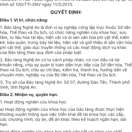
trình số 100/TTr-SNV ngày 11/5/2015.
QUYẾT ĐỊNH:
Điều 1. Vị trí, chức năng:
1. Bảo tàng Nghệ An là đơn vị sự nghiệp công lập trực thuộc Sở Văn
hóa, Thể thao và Du lịch, có chức năng
nghiên cứu
khoa học; sưu
tầm, tư liệu hóa tài liệu, hiện vật và di sản văn hóa phi vật thể; kiểm
kê, bảo quản, trưng bày tài liệu, hiện vật và giới thiệu di sản văn
hóa
phi vật thể, giáo dục truyền thống và các hoạt động dịch vụ khác
của Bảo tàng theo quy định của pháp luật.
2. Bảo tàng Nghệ An có tư cách pháp nhân, có con dấu và tài
khoản riêng, chịu sự quản lý toàn diện trực tiếp của Sở Văn hóa, Thể
thao và Du lịch; chịu sự
chỉ đạo
,
kiểm tra
, thanh tra, hướng dẫn về
chuyên môn, nghiệp vụ của Bộ Văn hóa, Thể thao và Du lịch.
3. Trụ sở
của
Bảo tàng Nghệ An: Số 07, đ
ườ
ng Đào Tấn, Thành phố
Vinh, tỉnh Nghệ An.
Điều 2. Nhiệm vụ, quyền hạn:
1. Hoạt động nghiên cứu khoa học:
a) Hoạt động nghiên cứu khoa học của bảo tàng được thực hiện
thường xuyên thông qua việc triển khai đề tài khoa học các cấp,
các chương trình, dự án, đề án khác theo kế hoạch ngắn hạn, dài
hạn.
Hoạt động
nghiên cứu
khoa học phải gắn kết và nâng cao chất