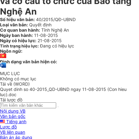
và cơ cấu tổ chức của Bảo tàng
Nghệ An
Số hiệu văn bản:
40/2015/QĐ-UBND
Loại văn bản:
Quyết định
Cơ quan ban hành:
Tỉnh Nghệ An
Ngày ban hành:
11-08-2015
Ngày có hiệu lực:
21-08-2015
Đang có hiệu lực
Tình trạng hiệu lực:
Ngôn ngữ:
Định dạng văn bản hiện có:
MỤC LỤC
Không có mục lục
Tải về (WORD)
Quyet dinh so 40-2015_QD-UBND ngay 11-08-2015 (Con hieu
luc).doc
Tải lược đồ
Nội dung VB
Văn bản gốc
Tiếng anh
Lược đồ
VB liên quan
Bản án áp dụng