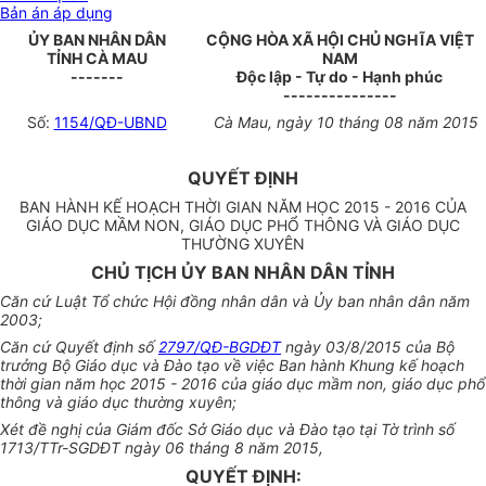
Bản án áp dụng
ỦY BAN NHÂN DÂN
CỘNG HÒA XÃ HỘI CHỦ NGHĨA VIỆT
TỈNH CÀ MAU
NAM
-------
Độc lập - Tự do - Hạnh phúc
---------------
Số:
1154/QĐ-UBND
Cà Mau, ngày 10 tháng 08 năm 2015
QUYẾT ĐỊNH
BAN HÀNH KẾ HOẠCH THỜI GIAN NĂM HỌC 2015 - 2016 CỦA
GIÁO DỤC MẦM NON, GIÁO DỤC PHỔ THÔNG VÀ GIÁO DỤC
THƯỜNG XUYÊN
CHỦ TỊCH ỦY BAN NHÂN DÂN TỈNH
Căn cứ Luật Tổ chức Hội đồng nhân dân và Ủy ban nhân dân năm
2003;
Căn cứ Quyết định số
2797/QĐ-BGDĐT
ngày 03/8/2015 của Bộ
trưởng Bộ Giáo dục và Đào tạo về việc Ban hành Khung kế hoạch
thời gian năm học 2015 - 2016 của giáo dục mầm non, giáo dục phổ
thông và giáo dục thường xuyên;
Xét đề nghị của Giám đốc Sở Giáo dục và Đào tạo tại Tờ trình số
1713/TTr-SGDĐT ngày 06 tháng 8 năm 2015,
QUYẾT ĐỊNH: