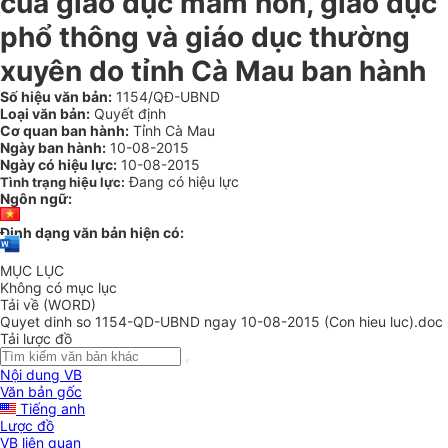
của giáo dục mầm non, giáo dục
phổ thông và giáo dục thường
xuyên do tỉnh Cà Mau ban hành
Số hiệu văn bản:
1154/QĐ-UBND
Loại văn bản:
Quyết định
Cơ quan ban hành:
Tỉnh Cà Mau
Ngày ban hành:
10-08-2015
Ngày có hiệu lực:
10-08-2015
Đang có hiệu lực
Tình trạng hiệu lực:
Ngôn ngữ:
Định dạng văn bản hiện có:
MỤC LỤC
Không có mục lục
Tải về (WORD)
Quyet dinh so 1154-QD-UBND ngay 10-08-2015 (Con hieu luc).doc
Tải lược đồ
Nội dung VB
Văn bản gốc
Tiếng anh
Lược đồ
VB liên quan