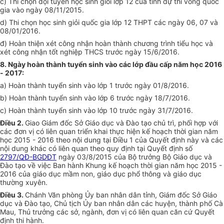
c) Thi chọn đội tuyển học sinh giỏi lớp 12 của tỉnh dự thi vòng quốc
gia vào ngày 08/11/2015.
d) Thi chọn học sinh giỏi quốc gia lớp 12 THPT các ngày 06, 07 và
08/01/2016.
đ) Hoàn thiện xét công nhận hoàn thành chương trình tiểu học và
xét công nhận tốt nghiệp THCS trước ngày 15/6/2016.
8. Ngày hoàn thành tuyển sinh vào các lớp đầu cấp năm học 2016
- 2017:
a) Hoàn thành tuyển sinh vào lớp 1 trước ngày 01/8/2016.
b) Hoàn thành tuyển sinh vào lớp 6 trước ngày 18/7/2016.
c) Hoàn thành tuyển sinh vào lớp 10 trước ngày 31/7/2016.
Điều 2.
Giao Giám đốc Sở Giáo dục và Đào tạo chủ trì, phối hợp với
các đơn vị có liên quan triển khai thực hiện kế hoạch thời gian năm
học 2015 - 2016 theo nội dung tại Điều 1 của Quyết định này và các
nội dung khác có liên quan theo quy định tại Quyết định số
2797/QĐ-BGDĐT
ngày 03/8/2015 của Bộ trưởng Bộ Giáo dục và
Đào tạo về việc Ban hành Khung kế hoạch thời gian năm học 2015 -
2016 của giáo dục mầm non, giáo dục phổ thông và giáo dục
thường xuyên.
Điều 3.
Chánh Văn phòng Ủy ban nhân dân tỉnh, Giám đốc Sở Giáo
dục và Đào tạo, Chủ tịch Ủy ban nhân dân các huyện, thành phố Cà
Mau, Thủ trưởng các sở, ngành, đơn vị có liên quan căn cứ Quyết
định thi hành.