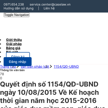
0971.654.238
service.center@caselaw.vn
Hướng dẫn sử dụng
|
Liên hệ
Toggle Navigation
Giới thiệu
Giải pháp
Bảng giá
Bài viết
Đăng ký
Đăng nhập
Trang chủ
Văn bản pháp luật
1154/QĐ-UBND
Thông tin văn bản
78
0
Quyết định số 1154/QĐ-UBND
ngày 10/08/2015 Về Kế hoạch
thời gian năm học 2015-2016