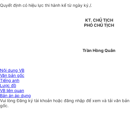
Quyết định có hiệu lực thi hành kể từ ngày ký./.
KT. CHỦ TỊCH
PHÓ CHỦ TỊCH
Trần Hồng Quân
Nội dung VB
Văn bản gốc
Tiếng anh
Lược đồ
VB liên quan
Bản án áp dụng
Vui lòng
Đăng ký
tài khoản hoặc
đăng nhập
để xem và tải văn bản
gốc.