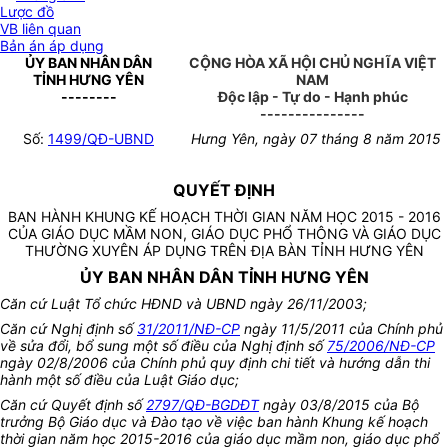
Lược đồ
VB liên quan
Bản án áp dụng
ỦY BAN NHÂN DÂN
CỘNG HÒA XÃ HỘI CHỦ NGHĨA VIỆT
TỈNH HƯNG YÊN
NAM
--------
Độc lập - Tự do - Hạnh phúc
---------------
Số:
1499/QĐ-UBND
Hưng Yên, ngày 07 tháng 8 năm 2015
QUYẾT ĐỊNH
BAN HÀNH KHUNG KẾ HOẠCH THỜI GIAN NĂM HỌC 2015 - 2016
CỦA GIÁO DỤC MẦM NON, GIÁO DỤC PHỔ THÔNG VÀ GIÁO DỤC
THƯỜNG XUYÊN ÁP DỤNG TRÊN ĐỊA BÀN TỈNH HƯNG YÊN
ỦY BAN NHÂN DÂN TỈNH HƯNG YÊN
Căn cứ Luật Tổ chức HĐND và UBND ngày 26/11/2003;
Căn cứ Nghị định số
31/2011/NĐ-CP
ngày 11/5/2011 của Chính phủ
về sửa đổi, bổ sung một số điều của Nghị định số
75/2006/NĐ-CP
ngày 02/8/2006 của Chính phủ quy định chi tiết và hướng dẫn thi
hành một số điều của Luật Giáo dục;
Căn cứ Quyết định số
2797/QĐ-BGDĐT
ngày 03/8/2015 của Bộ
trưởng Bộ Giáo dục và Đào tạo về việc ban hành Khung kế hoạch
thời gian năm học 2015-2016 của giáo dục mầm non, giáo dục phổ