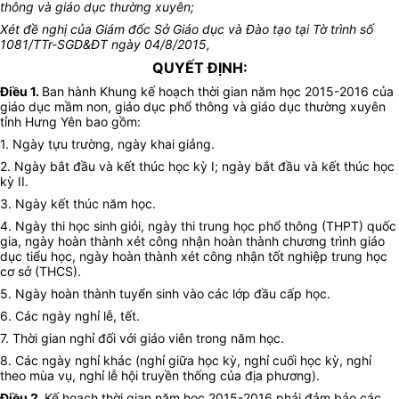
thông và giáo dục thường xuyên;
Xét đề nghị của Giám đốc Sở Giáo dục và Đào tạo tại Tờ trình số
1081/TTr-SGD&ĐT ngày 04/8/2015,
QUYẾT ĐỊNH:
Điều 1.
Ban hành Khung kế hoạch thời gian năm học 2015-2016 của
giáo dục mầm non, giáo dục phổ thông và giáo dục thường xuyên
tỉnh Hưng Yên bao gồm:
1. Ngày tựu trường, ngày khai giảng.
2. Ngày bắt đầu và kết thúc học kỳ I; ngày bắt đầu và kết thúc học
kỳ II.
3. Ngày kết thúc năm học.
4. Ngày thi học sinh giỏi, ngày thi trung học phổ thông (THPT) quốc
gia, ngày hoàn thành xét công nhận hoàn thành chương trình giáo
dục tiểu học, ngày hoàn thành xét công nhận tốt nghiệp trung học
cơ sở (THCS).
5. Ngày hoàn thành tuyển sinh vào các lớp đầu cấp học.
6. Các ngày nghỉ lễ, tết.
7. Thời gian nghỉ đối với giáo viên trong năm học.
8. Các ngày nghỉ khác (nghỉ giữa học kỳ, nghỉ cuối học kỳ, nghỉ
theo mùa vụ, nghỉ lễ hội truyền thống của địa phương).
Điều 2.
Kế hoạch thời gian năm học 2015-2016 phải đảm bảo các