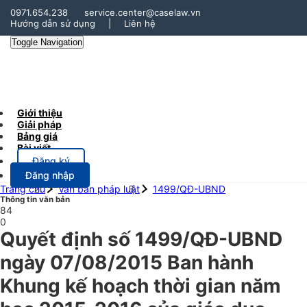
0971.654.238
service.center@caselaw.vn
Hướng dẫn sử dụng
|
Liên hệ
Toggle Navigation
Giới thiệu
Giải pháp
Bảng giá
Bài viết
Đăng ký
Đăng nhập
Trang chủ
Văn bản pháp luật
1499/QĐ-UBND
Thông tin văn bản
84
0
Quyết định số 1499/QĐ-UBND
ngày 07/08/2015 Ban hành
Khung kế hoạch thời gian năm