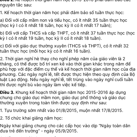
nguyên tắc sau:
1. Kế hoạch thời gian năm học phải đảm bảo số tuần thực học:
a) Đối với cấp mầm non và tiểu học, có ít nhất 35 tuần thực học
(học kỳ I có ít nhất 18 tuần, học kỳ II có ít nhất 17 tuần);
b) Đối với cấp THCS và cấp THPT, có ít nhất 37 tuần thực học (học
kỳ I có ít nhất 19 tuần, học kỳ II có ít nhất 18 tuần).
c) Đối với giáo dục thường xuyên (THCS và THPT), có ít nhất 32
tuần thực học (mỗi học kỳ có ít nhất 16 tuần).
2. Thời gian nghỉ hè thay cho nghỉ phép năm của giáo viên là 2
tháng, có thể được bố trí xen kẽ vào thời gian khác trong năm để
phù hợp với đặc điểm cụ thể và kế hoạch thời gian năm học của địa
phương. Các ngày nghỉ lễ, tết được thực hiện theo quy định của Bộ
luật Lao động. Nếu ngày nghỉ lễ, tết trùng vào ngày nghỉ cuối tuần
thì được nghỉ bù vào ngày làm việc kế tiếp.
Điều 3.
Khung kế hoạch thời gian năm học 2015-2016 áp dụng
chung cho giáo dục mầm non, giáo dục phổ thông và giáo dục
thường xuyên trong toàn tỉnh được quy định như sau:
1. Tựu trường sớm nhất vào 01/8/2015, muộn nhất 17/8/2015.
2. Tổ chức khai giảng năm học:
Ngày khai giảng chung cho các cấp học vào dịp “Ngày toàn dân
đưa trẻ đến trường” - ngày 05/9/2015.