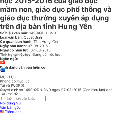
học 2015-2016 của giáo dục
mầm non, giáo dục phổ thông và
giáo dục thường xuyên áp dụng
trên địa bàn tỉnh Hưng Yên
Số hiệu văn bản:
1499/QĐ-UBND
Loại văn bản:
Quyết định
Cơ quan ban hành:
Tỉnh Hưng Yên
Ngày ban hành:
07-08-2015
Ngày có hiệu lực:
07-08-2015
Đang có hiệu lực
Tình trạng hiệu lực:
Ngôn ngữ:
Định dạng văn bản hiện có:
MỤC LỤC
Không có mục lục
Tải về (WORD)
Quyet dinh so 1499-QD-UBND ngay 07-08-2015 (Con hieu luc).doc
Tải lược đồ
Nội dung VB
Văn bản gốc
Tiếng anh