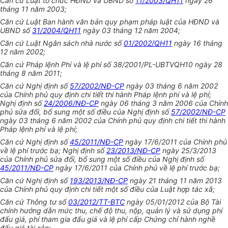
Căn cứ Luật tổ chức HĐND và UBND số
11/2003/QH11
ngày 26
tháng 11 năm 2003;
Căn cứ Luật Ban hành văn bản quy phạm pháp luật của HĐND và
UBND số
31/2004/QH11
ngày 03 tháng 12 năm 2004;
Căn cứ Luật Ngân sách nhà nước số
01/2002/QH11
ngày 16 tháng
12 năm 2002;
Căn cứ Pháp lệnh Phí và lệ phí số 38/2001/PL-UBTVQH10 ngày 28
tháng 8 năm 2011;
Căn cứ Nghị định số
57/2002/NĐ-CP
ngày 03 tháng 6 năm 2002
của Chính phủ quy định chi tiết thi hành Pháp lệnh phí và lệ phí;
Nghị định số
24/2006/NĐ-CP
ngày 06 tháng 3 năm 2006 của Chính
phủ sửa đổi, bổ sung một số điều của Nghị định số
57/2002/NĐ-CP
ngày 03 tháng 6 năm 2002 của Chính phủ quy định chi tiết thi hành
Pháp lệnh phí và lệ phí;
Căn cứ Nghị định số
45/2011/NĐ-CP
ngày 17/6/2011 của Chính phủ
về lệ phí trước bạ; Nghị định số
23/2013/NĐ-CP
ngày 25/3/2013
của Chính phủ sửa đổi, bổ sung một số điều của Nghị định số
45/2011/NĐ-CP
ngày 17/6/2011 của Chính phủ về lệ phí trước bạ;
Căn cứ Nghị định số
193/2013/NĐ-CP
ngày 21 tháng 11 năm 2013
của Chính phủ quy định chi tiết một số điều của Luật hợp tác xã;
Căn cứ Thông tư số
03/2012/TT-BTC
ngày 05/01/2012 của Bộ Tài
chính hướng dẫn mức thu, chế độ thu, nộp, quản lý và sử dụng phí
đấu giá, phí tham gia đấu giá và lệ phí cấp Chứng chỉ hành nghề
đấu giá tài sản;