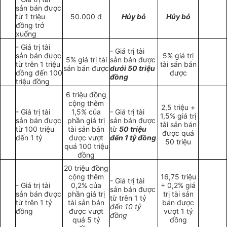
sản bán được
từ 1 triệu
50.000 đ
Hủy bỏ
Hủy bỏ
đồng trở
xuống
- Giá trị tài
- Giá trị tài
sản bán được
5% giá trị
5% giá trị tài
sản bán được
từ trên 1 triệu
tài sản bán
sản bán được
dưới 50 triệu
đồng đến 100
được
đồng
triệu đồng
6 triệu đồng
cộng thêm
2,5 triệu +
- Giá trị tài
1,5% của
- Giá trị tài
1,5% giá trị
sản bán được
phần giá trị
sản bán được
tài sản bán
từ 100 triệu
tài sản bán
từ
50 triệu
được quá
đến 1 tỷ
được vượt
đến 1 tỷ đồng
50 triệu
quá 100 triệu
đồng
20 triệu đồng
cộng thêm
16,75 triệu
- Giá trị tài
- Giá trị tài
0,2% của
+ 0,2% giá
sản bán được
sản bán được
phần giá trị
trị tài sản
từ trên 1 tỷ
từ trên 1 tỷ
tài sản bán
bán được
đến 10 tỷ
đồng
được vượt
vượt 1 tỷ
đồng
quá 5 tỷ
đồng