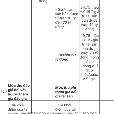
đồng
34,75 triệu
- Giá trị tài
+ 0,15% giá
sản bán được
trị tài sản
từ trên 10 tỷ
bán được
đến 20 tỷ
vượt 10 tỷ
đồng
đồng
49,75 triệu
+ 0,1% giá
trị tài sản
bán được
vượt 20 tỷ
- Từ trên 20
đồng. Tổng
tỷ đồng
số phí
không quá
300
triệu/cuộc
đấu giá
Mức thu đấu
Mức thu phí
giá đối với
17.2
tham gia đấu
người tham
giá tài sản
gia đấu giá
- Giá khởi
- Giá khởi
điểm của tài
điểm của tài
sản từ trên 20
150.000 đ/hồ
sản từ trên 20
100.000