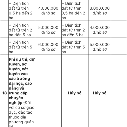
+ Diện tích
+ Diện tích
đất từ trên
4.000.000
đất từ trên
3.000.000
0,5 ha đến 2
đ/hồ sơ
0,5 ha đến 2
đ/hồ sơ
ha
ha
+ Diện tích
+ Diện tích
5.000.000
4.000.000
đất từ trên 2
đất từ trên 2
đ/hồ sơ
đ/hồ sơ
ha đến 5 ha
ha đến 5 ha
+ Diện tích
+ Diện tích
6.000.000
5.000.000
đất từ trên 5
đất từ trên 5
đ/hồ sơ
đ/hồ sơ
ha
ha
Phí dự thi, dự
tuyển, sơ
tuyển, xét
tuyển vào
các trường
đại học, cao
đẳng và
18
trung cấp
Hủy bỏ
Hủy bỏ
chuyên
nghiệp
(Đối
với cơ sở giáo
dục, đào tạo
thuộc địa
phương quản
lý)