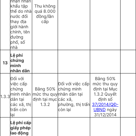
nhận nhân
khẩu tập
Thu không
thể do nhà
quá 8.000
nước đổi
đồng/lần
thay địa
cấp
giới hành
chính, tên
đường
phố, số
nhà
Lệ phí
chứng
13
minh
nhân dân
Đối với
Bằng 50%
việc cấp
Đối với việc cấp
mức thu quy
chứng
Bằng 50%
chứng minh
định tại Mục
minh nhân
mức thu quy
nhân dân tại
1.3.2 Quyết
1.3.3
dân tại
định tại mục
các xã,
định số
các xã, thị
1.3.2
phường, thị trấn
37/2014/QĐ-
trấn còn
còn lại
UBND
ngày
lại
31/12/2014
Lệ phí cấp
giấy phép
lao động