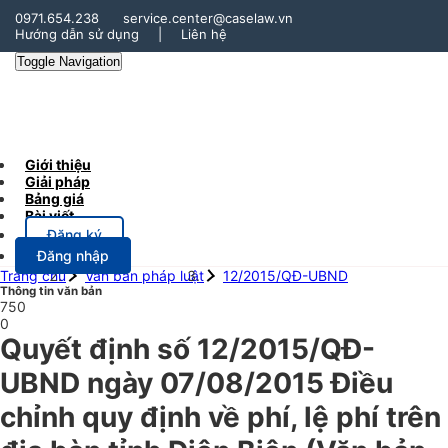
0971.654.238
service.center@caselaw.vn
Hướng dẫn sử dụng
|
Liên hệ
Toggle Navigation
Giới thiệu
Giải pháp
Bảng giá
Bài viết
Đăng ký
Đăng nhập
Trang chủ
Văn bản pháp luật
12/2015/QĐ-UBND
Thông tin văn bản
750
0
Quyết định số 12/2015/QĐ-
UBND ngày 07/08/2015 Điều
chỉnh quy định về phí, lệ phí trên