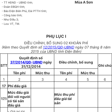
Mùa A Sơn
- TT HĐND - UBND tỉnh;
- Đoàn ĐBQH tỉnh;
- Báo Điện Biên Phủ, Đài PTTH tỉnh;
- Công báo tỉnh;
- Như Điều 3;
- Lưu: VT, TM.
PHỤ LỤC I
ĐIỀU CHỈNH, BỔ SUNG 02 KHOẢN PHÍ
(Kèm theo Quyết định số
12/2015/QĐ-UBND
ngày 07 tháng 8 năm
2015 của UBND tỉnh Điện Biên)
Quyết định số
37/2014/QĐ-UBND
ngày
Điều chỉnh, bổ sung
STT
Ghi chú
31/12/2014
Tên phí
Mức thu
Tên phí
Mức thu
1
2
3
4
5
6
17
Phí đấu giá
Mức đấu giá
Mức thu phí
đối với người
17.1
đấu giá tài
có tài sản
sản
đấu giá
- Giá trị tài