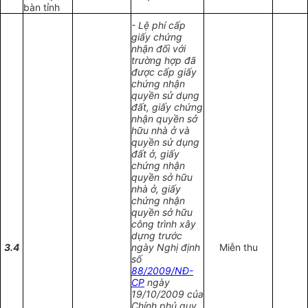
bàn tỉnh
- Lệ phí cấp
giấy chứng
nhận đối với
trường hợp đã
được cấp giấy
chứng nhận
quyền sử dụng
đất, giấy chứng
nhận quyền sở
hữu nhà ở và
quyền sử dụng
đất ở, giấy
chứng nhận
quyền sở hữu
nhà ở, giấy
chứng nhận
quyền sở hữu
công trình xây
dựng trước
3.4
ngày Nghị định
Miễn thu
số
88/2009/NĐ-
CP
ngày
19/10/2009 của
Chính phủ quy