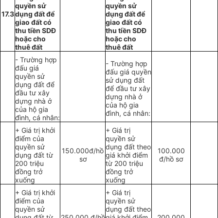
quyền sử
quyền sử
17.3
dụng đất để
dụng đất để
giao đất có
giao đất có
thu tiền SDĐ
thu tiền SDĐ
hoặc cho
hoặc cho
thuê đất
thuê đất
- Trường hợp
- Trường hợp
đấu giá
đấu giá quyền
quyền sử
sử dụng đất
dụng đất để
để đầu tư xây
đầu tư xây
dựng nhà ở
dựng nhà ở
của hộ gia
của hộ gia
đình, cá nhân:
đình, cá nhân:
+ Giá trị khởi
+ Giá trị
điểm của
quyền sử
quyền sử
dụng đất theo
150.000đ/hồ
100.000
dụng đất từ
giá khởi điểm
sơ
đ/hồ sơ
200 triệu
từ 200 triệu
đồng trở
đồng trở
xuống
xuống
+ Giá trị khởi
+ Giá trị
điểm của
quyền sử
quyền sử
dụng đất theo
dụng đất từ
250.000 đ/hồ
giá khởi điểm
200.000