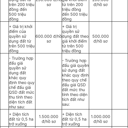
trên 200 triệu
sơ
từ trên 200
đ/hồ sơ
đồng đến
triệu đồng
500 triệu
đến 500 triệu
đồng
đồng
+ Giá trị khởi
+ Giá trị
điểm của
quyền sử
quyền sử
600.000 đ/hồ
dụng đất theo
500.000
dụng đất từ
sơ
giá khởi điểm
đ/hồ sơ
trên 500 triệu
từ trên 500
đồng
triệu đồng
- Trường hợp
- Trường hợp
đấu giá
đấu giá quyền
quyền sử
sử dụng đất
dụng đất
khác quy định
khác quy
theo quy chế
định theo quy
đấu giá QSD
chế đấu giá
đất mức thu
QSD đất mức
tính theo diện
thu tính theo
tích đất như
diện tích đất
sau:
như sau:
+ Diện tích
+ Diện tích
1.500.000
1.000.000
đất từ 0,5 ha
đất từ 0,5 ha
đ/hồ sơ
đ/hồ sơ
trở xuống
trở xuống