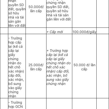
nhận
chứng nhận
quyền SD
50.000đ/
quyền SD đất,
đất, quyền
lần cấp
quyền sở hữu
sở hữu
nhà và tài sản
nhà và tài
gắn liền với đất
sản gắn
liền với đất
+ Cấp mới
100.000đ/giấy
- Trường
hợp cấp
lại (kể cả
cấp lại
+ Trường hợp
giấy
cấp lại (kể cả
chứng
cấp lại giấy
nhận do
chứng nhận do
25.000đ/
50.000 đ/ lần
hết chỗ
hết chỗ xác
lần cấp
cấp
xác nhận)
nhận) cấp đổi,
cấp đổi,
xác nhận, bổ
xác nhận,
sung vào giấy
bổ sung
chứng nhận
vào giấy
chứng
nhận
- Trường
hợp GCN