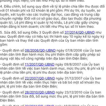
phương thực hiện); chi tiết như Phụ lục số III kèm theo.
4. Điều chỉnh, bổ sung quy định về tỷ lệ phân chia tiền thu được đối
với 01 khoản phí và 02 khoản lệ phí gồm: Phí dự thi, dự tuyển, sơ
tuyển, xét tuyển vào các trường đại học, cao đẳng và trung cấp
chuyên nghiệp (Đối với cơ sở giáo dục, đào tạo thuộc địa phương
quản lý), Lệ phí đăng kí quản lý hộ khẩu, Lệ phí cấp giấy chứng
nhận đăng kí kinh doanh; chi tiết như Phụ lục số IV kèm theo.
5. Sửa đổi, bổ sung Điều 3 Quyết định số
37/2014/QĐ-UBND
như
sau: Quyết định này có hiệu lực thi hành sau 10 ngày kể từ ngày ký
ban hành và thay thế các Quyết định của Ủy ban nhân dân tỉnh
gồm:
- Quyết định số
08/2006/QĐ-UBND
ngày 07/8/2006 của Ủy ban
nhân dân tỉnh Ban hành mức thu phí thẩm định cấp giấy phép sử
dụng vật liệu nổ công nghiệp trên địa bàn tỉnh Điện Biên;
- Quyết định số
11/2007/QĐ-UBND
ngày 09/8/2007 của Ủy ban
nhân dân tỉnh Về việc ban hành danh mục, mức thu phí, lệ phí và tỷ
lệ phân chia tiền phí, lệ phí thu được trên địa bàn tỉnh;
- Quyết định số
22/2007/QĐ-UBND
ngày 31/12/2007 của Ủy ban
nhân dân tỉnh Về việc miễn thực hiện và bãi bỏ một số khoản thu
phí, lệ phí trên địa bàn tỉnh Điện Biên;
- Quyết định số
28/2010/QĐ-UBND
ngày 23/12/2010 của Ủy ban
nhân dân tỉnh Sửa đổi, bổ sung mức thu phí, lệ phí trên địa bàn tỉnh
Điện Biên.