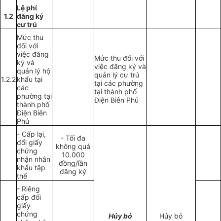
Lệ phí
1.2
đăng ký
cư trú
Mức thu
đối với
việc đăng
Mức thu đối với
ký và
việc đăng ký và
quản lý hộ
quản lý cư trú
1.2.2
khẩu tại
tại các phường
các
tại thành phố
phường tại
Điện Biên Phủ
thành phố
Điện Biên
Phủ
- Cấp lại,
- Tối đa
đổi giấy
không quá
chứng
10.000
nhận nhân
đồng/lần
khẩu tập
đăng ký
thể
- Riêng
cấp đổi
giấy
chứng
Hủy bỏ
Hủy bỏ