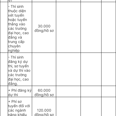
- Thí sinh
thuộc diện
xét tuyển
hoặc tuyển
thẳng vào
30.000
các trường
đồng/hồ sơ
đại học, cao
đẳng và
trung cấp
chuyên
nghiệp
- Thí sinh
đăng ký dự
thi, sơ tuyển
và dự thi vào
các trường
đại học, cao
đẳng.
+ Phí đăng ký
60.000
dự thi
đồng/hồ sơ
+ Phí sơ
tuyển đối với
các ngành
120.000
năng khiếu
đồng/hồ sơ