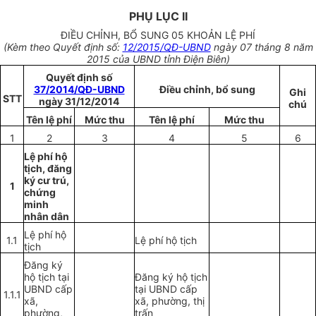
PHỤ LỤC II
ĐIỀU CHỈNH, BỔ SUNG 05 KHOẢN LỆ PHÍ
(Kèm theo Quyết định số:
12/2015/QĐ-UBND
ngày 07 tháng 8 năm
2015 của UBND tỉnh Điện Biên)
Quyết định số
37/2014/QĐ-UBND
Điều chỉnh, bổ sung
Ghi
STT
ngày 31/12/2014
chú
Tên lệ phí
Mức thu
Tên lệ phí
Mức thu
1
2
3
4
5
6
Lệ phí hộ
tịch, đăng
ký cư trú,
1
chứng
minh
nhân dân
Lệ phí hộ
1.1
Lệ phí hộ tịch
tịch
Đăng ký
hộ tịch tại
Đăng ký hộ tịch
UBND cấp
tại UBND cấp
1.1.1
xã,
xã, phường, thị
phường,
trấn