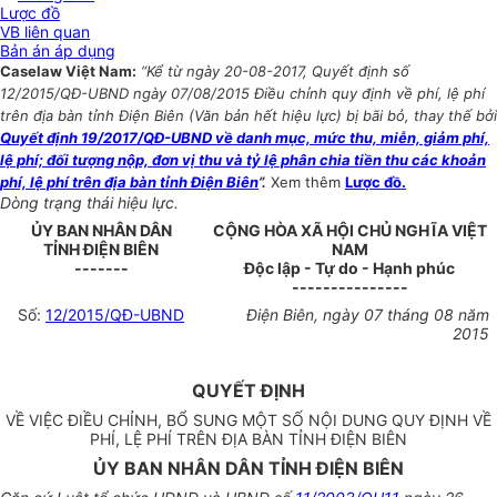
Lược đồ
VB liên quan
Bản án áp dụng
Caselaw Việt Nam:
“Kể từ ngày 20-08-2017, Quyết định số
12/2015/QĐ-UBND ngày 07/08/2015 Điều chỉnh quy định về phí, lệ phí
trên địa bàn tỉnh Điện Biên (Văn bản hết hiệu lực) bị bãi bỏ, thay thế bởi
Quyết định 19/2017/QĐ-UBND về danh mục, mức thu, miễn, giảm phí,
lệ phí; đối tượng nộp, đơn vị thu và tỷ lệ phân chia tiền thu các khoản
phí, lệ phí trên địa bàn tỉnh Điện Biên
”.
Xem thêm
Lược đồ.
Dòng trạng thái hiệu lực.
ỦY BAN NHÂN DÂN
CỘNG HÒA XÃ HỘI CHỦ NGHĨA VIỆT
TỈNH ĐIỆN BIÊN
NAM
-------
Độc lập - Tự do - Hạnh phúc
---------------
Số:
12/2015/QĐ-UBND
Điện Biên, ngày 07 tháng 08 năm
2015
QUYẾT ĐỊNH
VỀ VIỆC ĐIỀU CHỈNH, BỔ SUNG MỘT SỐ NỘI DUNG QUY ĐỊNH VỀ
PHÍ, LỆ PHÍ TRÊN ĐỊA BÀN TỈNH ĐIỆN BIÊN
ỦY BAN NHÂN DÂN TỈNH ĐIỆN BIÊN