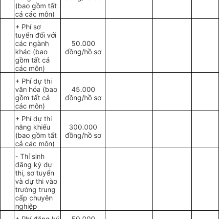
(bao gồm tất
cả các môn)
+ Phí sơ
tuyển đối với
các ngành
50.000
khác (bao
đồng/hồ sơ
gồm tất cả
các môn)
+ Phí dự thi
văn hóa (bao
45.000
gồm tất cả
đồng/hồ sơ
các môn)
+ Phí dự thi
năng khiếu
300.000
(bao gồm tất
đồng/hồ sơ
cả các môn)
- Thí sinh
đăng ký dự
thi, sơ tuyển
và dự thi vào
trường trung
cấp chuyên
nghiệp
+ Phí đăng ký
50.000