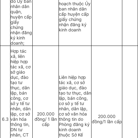
do Ủy ban
hoạch thuộc Ủy
nhân dân
ban nhân dân
quận,
cấp huyện cấp
huyện cấp
giấy chứng
giấy
nhận đăng ký
chứng
kinh doanh
nhận đăng
ký kinh
doanh;
Hợp tác
xã, liên
hiệp hợp
tác xã, cơ
sở giáo
dục, đào
Liên hiệp hợp
tạo tư
tác xã, cơ sở
thục, dân
giáo dục, đào
lập, bán
tạo tư thục, dân
công, cơ
lập, bán công,
sở y tế tư
cơ sở y tế tư
nhân, dân
nhân, dân lập,
lập, cơ sở
200.000
cơ sở văn hóa
200.000
6.3
văn hóa
đồng/ 1 lần
thông tin do
đồng/1 lần cấp
thông tin,
cấp
Phòng đăng ký
DN tư
kinh doanh
nhân, CT
thuộc Sở Kế