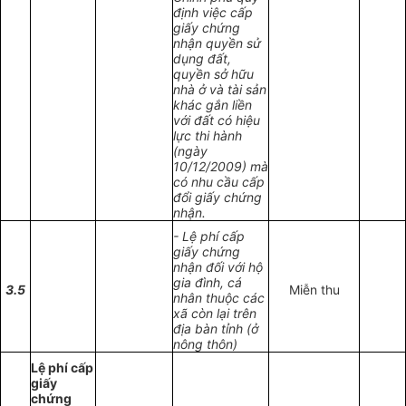
định việc cấp
giấy chứng
nhận quyền sử
dụng đất,
quyền sở hữu
nhà ở và tài sản
khác gắn liền
với đất có hiệu
lực thi hành
(ngày
10/12/2009) mà
có nhu cầu cấp
đổi giấy chứng
nhận.
- Lệ phí cấp
giấy chứng
nhận đối với hộ
gia đình, cá
3.5
Miễn thu
nhân thuộc các
xã còn lại trên
địa bàn tỉnh (ở
nông thôn)
Lệ phí cấp
giấy
chứng