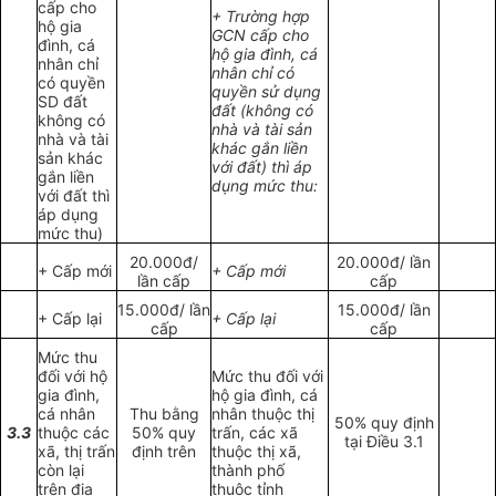
cấp cho
+ Trường hợp
hộ gia
GCN cấp cho
đình, cá
hộ gia đình, cá
nhân chỉ
nhân chỉ có
có quyền
quyền sử dụng
SD đất
đất (không có
không có
nhà và tài sản
nhà và tài
khác gắn liền
sản khác
với đất) thì áp
gắn liền
dụng mức thu:
với đất thì
áp dụng
mức thu)
20.000đ/
20.000đ/ lần
+ Cấp mới
+ Cấp mới
lần cấp
cấp
15.000đ/ lần
15.000đ/ lần
+ Cấp lại
+ Cấp lại
cấp
cấp
Mức thu
đối với hộ
Mức thu đối với
gia đình,
hộ gia đình, cá
cá nhân
Thu bằng
nhân thuộc thị
50% quy định
3.3
thuộc các
50% quy
trấn, các xã
tại Điều 3.1
xã, thị trấn
định trên
thuộc thị xã,
còn lại
thành phố
trên địa
thuộc tỉnh