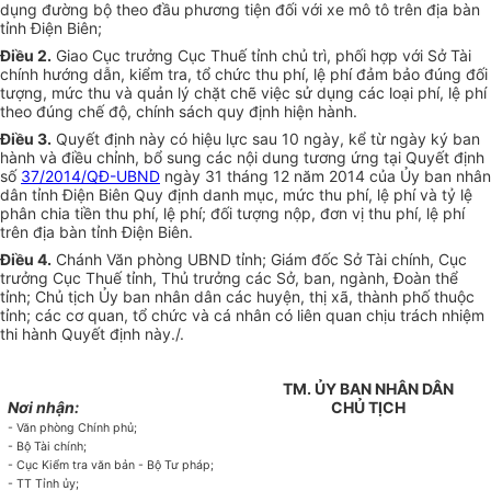
dụng đường bộ theo đầu phương tiện đối với xe mô tô trên địa bàn
tỉnh Điện Biên;
Điều 2.
Giao Cục trưởng Cục Thuế tỉnh chủ trì, phối hợp với Sở Tài
chính hướng dẫn, kiểm tra, tổ chức thu phí, lệ phí đảm bảo đúng đối
tượng, mức thu và quản lý chặt chẽ việc sử dụng các loại phí, lệ phí
theo đúng chế độ, chính sách quy định hiện hành.
Điều 3.
Quyết định này có hiệu lực sau 10 ngày, kể từ ngày ký ban
hành và điều chỉnh, bổ sung các nội dung tương ứng tại Quyết định
số
37/2014/QĐ-UBND
ngày 31 tháng 12 năm 2014 của Ủy ban nhân
dân tỉnh Điện Biên Quy định danh mục, mức thu phí, lệ phí và tỷ lệ
phân chia tiền thu phí, lệ phí; đối tượng nộp, đơn vị thu phí, lệ phí
trên địa bàn tỉnh Điện Biên.
Điều 4.
Chánh Văn phòng UBND tỉnh; Giám đốc Sở Tài chính, Cục
trưởng Cục Thuế tỉnh, Thủ trưởng các Sở, ban, ngành, Đoàn thể
tỉnh; Chủ tịch Ủy ban nhân dân các huyện, thị xã, thành phố thuộc
tỉnh; các cơ quan, tổ chức và cá nhân có liên quan chịu trách nhiệm
thi hành Quyết định này./.
TM. ỦY BAN NHÂN DÂN
Nơi nhận:
CHỦ TỊCH
- Văn phòng Chính phủ;
- Bộ Tài chính;
- Cục Kiểm tra văn bản - Bộ Tư pháp;
- TT Tỉnh ủy;