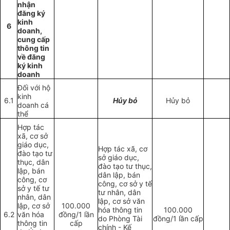
nhận
đăng ký
kinh
6
doanh,
cung cấp
thông tin
về đăng
ký kinh
doanh
Đối với hộ
kinh
6.1
Hủy bỏ
Hủy bỏ
doanh cá
thể
Hợp tác
xã, cơ sở
giáo dục,
Hợp tác xã, cơ
đào tạo tư
sở giáo dục,
thục, dân
đào tạo tư thục,
lập, bán
dân lập, bán
công, cơ
công, cơ sở y tế
sở y tế tư
tư nhân, dân
nhân, dân
lập, cơ sở văn
lập, cơ sở
100.000
hóa thông tin
100.000
6.2
văn hóa
đồng/1 lần
do Phòng Tài
đồng/1 lần cấp
thông tin
cấp
chính - Kế