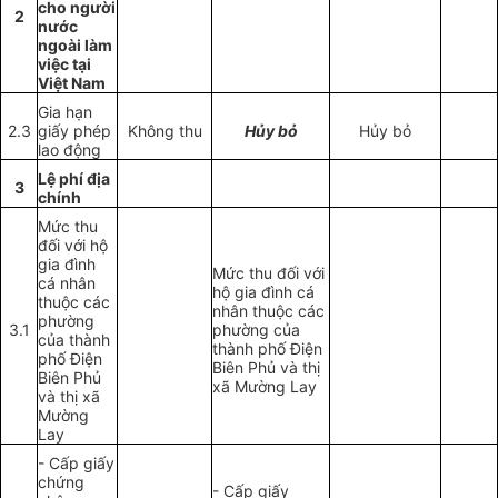
cho người
2
nước
ngoài làm
việc tại
Việt Nam
Gia hạn
2.3
giấy phép
Không thu
Hủy bỏ
Hủy bỏ
lao động
Lệ phí địa
3
chính
Mức thu
đối với hộ
gia đình
Mức thu đối với
cá nhân
hộ gia đình cá
thuộc các
nhân thuộc các
phường
3.1
phường của
của thành
thành phố Điện
phố Điện
Biên Phủ và thị
Biên Phủ
xã Mường Lay
và thị xã
Mường
Lay
- Cấp giấy
chứng
- Cấp giấy