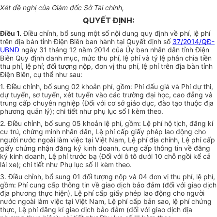
Xét đề nghị của Giám đốc Sở Tài chính,
QUYẾT ĐỊNH:
Điều 1.
Điều chỉnh, bổ sung một số nội dung quy định về phí, lệ phí
trên địa bàn tỉnh Điện Biên ban hành tại Quyết định số
37/2014/QĐ-
UBND
ngày 31 tháng 12 năm 2014 của Ủy ban nhân dân tỉnh Điện
Biên Quy định danh mục, mức thu phí, lệ phí và tỷ lệ phân chia tiền
thu phí, lệ phí; đối tượng nộp, đơn vị thu phí, lệ phí trên địa bàn tỉnh
Điện Biên, cụ thể như sau:
1. Điều chỉnh, bổ sung 02 khoản phí, gồm: Phí đấu giá và Phí dự thi,
dự tuyển, sơ tuyển, xét tuyển vào các trường đại học, cao đẳng và
trung cấp chuyên nghiệp (Đối với cơ sở giáo dục, đào tạo thuộc địa
phương quản lý); chi tiết như phụ lục số I kèm theo.
2. Điều chỉnh, bổ sung 05 khoản lệ phí, gồm: Lệ phí hộ tịch, đăng kí
cư trú, chứng minh nhân dân, Lệ phí cấp giấy phép lao động cho
người nước ngoài làm việc tại Việt Nam, Lệ phí địa chính, Lệ phí cấp
giấy chứng nhận đăng ký kinh doanh, cung cấp thông tin về đăng
ký kinh doanh, Lệ phí trước bạ (Đối với ô tô dưới 10 chỗ ngồi kể cả
lái xe); chi tiết như Phụ lục số II kèm theo.
3. Điều chỉnh, bổ sung 01 đối tượng nộp và 04 đơn vị thu phí, lệ phí,
gồm: Phí cung cấp thông tin về giao dịch bảo đảm (đối với giao dịch
địa phương thực hiện), Lệ phí cấp giấy phép lao động cho người
nước ngoài làm việc tại Việt Nam, Lệ phí cấp bản sao, lệ phí chứng
thực, Lệ phí đăng kí giao dịch bảo đảm (đối với giao dịch địa