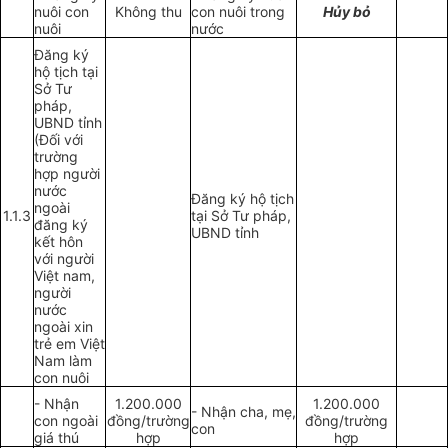
nuôi con
Không thu
con nuôi trong
Hủy bỏ
nuôi
nước
Đăng ký
hộ tịch tại
Sở Tư
pháp,
UBND tỉnh
(Đối với
trường
hợp người
nước
Đăng ký hộ tịch
ngoài
1.1.3
tại Sở Tư pháp,
đăng ký
UBND tỉnh
kết hôn
với người
Việt nam,
người
nước
ngoài xin
trẻ em Việt
Nam làm
con nuôi
- Nhận
1.200.000
1.200.000
- Nhận cha, mẹ,
con ngoài
đồng/trường
đồng/trường
con
giá thú
hợp
hợp