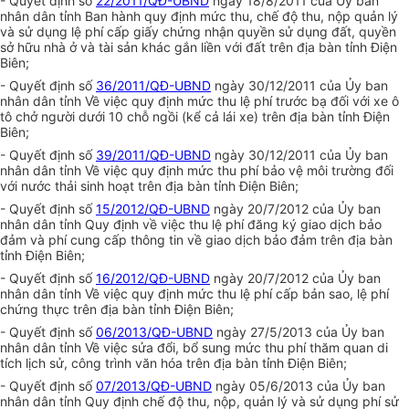
- Quyết định số
22/2011/QĐ-UBND
ngày 18/8/2011 của Ủy ban
nhân dân tỉnh Ban hành quy định mức thu, chế độ thu, nộp quản lý
và sử dụng lệ phí cấp giấy chứng nhận quyền sử dụng đất, quyền
sở hữu nhà ở và tài sản khác gắn liền với đất trên địa bàn tỉnh Điện
Biên;
- Quyết định số
36/2011/QĐ-UBND
ngày 30/12/2011 của Ủy ban
nhân dân tỉnh Về việc quy định mức thu lệ phí trước bạ đối với xe ô
tô chở người dưới 10 chỗ ngồi (kể cả lái xe) trên địa bàn tỉnh Điện
Biên;
- Quyết định số
39/2011/QĐ-UBND
ngày 30/12/2011 của Ủy ban
nhân dân tỉnh Về việc quy định mức thu phí bảo vệ môi trường đối
với nước thải sinh hoạt trên địa bàn tỉnh Điện Biên;
- Quyết định số
15/2012/QĐ-UBND
ngày 20/7/2012 của Ủy ban
nhân dân tỉnh Quy định về việc thu lệ phí đăng ký giao dịch bảo
đảm và phí cung cấp thông tin về giao dịch bảo đảm trên địa bàn
tỉnh Điện Biên;
- Quyết định số
16/2012/QĐ-UBND
ngày 20/7/2012 của Ủy ban
nhân dân tỉnh Về việc quy định mức thu lệ phí cấp bản sao, lệ phí
chứng thực trên địa bàn tỉnh Điện Biên;
- Quyết định số
06/2013/QĐ-UBND
ngày 27/5/2013 của Ủy ban
nhân dân tỉnh Về việc sửa đổi, bổ sung mức thu phí thăm quan di
tích lịch sử, công trình văn hóa trên địa bàn tỉnh Điện Biên;
- Quyết định số
07/2013/QĐ-UBND
ngày 05/6/2013 của Ủy ban
nhân dân tỉnh Quy định chế độ thu, nộp, quản lý và sử dụng phí sử