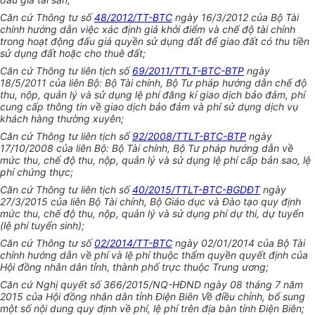
Căn cứ Thông tư số
48/2012/TT-BTC
ngày 16/3/2012 của Bộ Tài
chính hướng dẫn việc xác định giá khởi điểm và chế độ tài chính
trong hoạt động đấu giá quyền sử dụng đất để giao đất có thu tiền
sử dụng đất hoặc cho thuê đất;
Căn cứ Thông tư liên tịch số
69/2011/TTLT-BTC-BTP
ngày
18/5/2011 của liên Bộ: Bộ Tài chính, Bộ Tư pháp hướng dẫn chế độ
thu, nộp, quản lý và sử dụng lệ phí đăng kí giao dịch bảo đảm, phí
cung cấp thông tin về giao dịch bảo đảm và phí sử dụng dịch vụ
khách hàng thường xuyên;
Căn cứ Thông tư liên tịch số
92/2008/TTLT-BTC-BTP
ngày
17/10/2008 của liên Bộ: Bộ Tài chính, Bộ Tư pháp hướng dẫn về
mức thu, chế độ thu, nộp, quản lý và sử dụng lệ phí cấp bản sao, lệ
phí chứng thực;
Căn cứ Thông tư liên tịch số
40/2015/TTLT-BTC-BGDĐT
ngày
27/3/2015 của liên Bộ Tài chính, Bộ Giáo dục và Đào tạo quy định
mức thu, chế độ thu, nộp, quản lý và sử dụng phí dự thi, dự tuyển
(lệ phí tuyển sinh);
Căn cứ Thông tư số
02/2014/TT-BTC
ngày 02/01/2014 của Bộ Tài
chính hướng dẫn về phí và lệ phí thuộc thẩm quyền quyết định của
Hội đồng nhân dân tỉnh, thành phố trực thuộc Trung ương;
Căn cứ Nghị quyết số 366/2015/NQ-HĐND ngày 08 tháng 7 năm
2015 của Hội đồng nhân dân tỉnh Điện Biên Về điều chỉnh, bổ sung
một số nội dung quy định về phí, lệ phí trên địa bàn tỉnh Điện Biên;