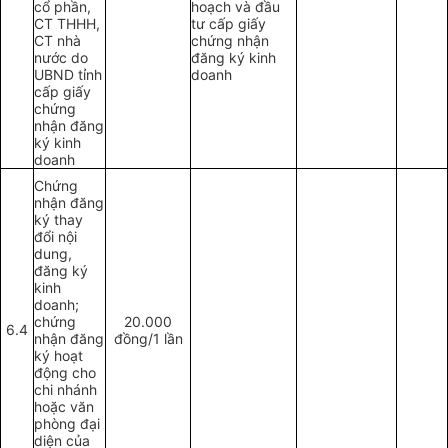
cổ phần,
hoạch và đầu
CT THHH,
tư cấp giấy
CT nhà
chứng nhận
nước do
đăng ký kinh
UBND tỉnh
doanh
cấp giấy
chứng
nhận đăng
ký kinh
doanh
Chứng
nhận đăng
ký thay
đổi nội
dung,
đăng ký
kinh
doanh;
chứng
20.000
6.4
nhận đăng
đồng/1 lần
ký hoạt
động cho
chi nhánh
hoặc văn
phòng đại
diện của