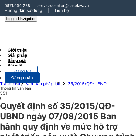
0971.654.238
service.center@caselaw.vn
Hướng dẫn sử dụng
|
Liên hệ
Toggle Navigation
Giới thiệu
Giải pháp
Bảng giá
Bài viết
Đăng ký
Đăng nhập
Trang chủ
Văn bản pháp luật
35/2015/QĐ-UBND
Thông tin văn bản
551
0
Quyết định số 35/2015/QĐ-
UBND ngày 07/08/2015 Ban
hành quy định về mức hỗ trợ