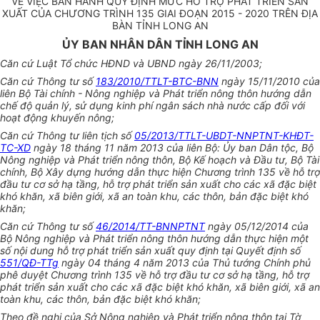
VỀ VIỆC BAN HÀNH QUY ĐỊNH MỨC HỖ TRỢ PHÁT TRIỂN SẢN
XUẤT CỦA CHƯƠNG TRÌNH 135 GIAI ĐOẠN 2015 - 2020 TRÊN ĐỊA
BÀN TỈNH LONG AN
ỦY BAN NHÂN DÂN TỈNH LONG AN
Căn cứ Luật Tổ chức HĐND và UBND ngày 26/11/2003;
Căn cứ Thông tư số
183/2010/TTLT-BTC-BNN
ngày 15/11/2010 của
liên Bộ Tài chính - Nông nghiệp và Phát triển nông thôn hướng dẫn
chế độ quản lý, sử dụng kinh phí ngân sách nhà nước cấp đối với
hoạt động khuyến nông;
Căn cứ Thông tư liên tịch số
05/2013/TTLT-UBDT-NNPTNT-KHĐT-
TC-XD
ngày 18 tháng 11 năm 2013 của liên Bộ: Ủy ban Dân tộc, Bộ
Nông nghiệp và Phát triển nông thôn, Bộ Kế hoạch và Đầu tư, Bộ Tài
chính, Bộ Xây dựng hướng dẫn thực hiện Chương trình 135 về hỗ trợ
đầu tư cơ sở hạ tầng, hỗ trợ phát triển sản xuất cho các xã đặc biệt
khó khăn, xã biên giới, xã an toàn khu, các thôn, bản đặc biệt khó
khăn;
Căn cứ Thông tư số
46/2014/TT-BNNPTNT
ngày 05/12/2014 của
Bộ Nông nghiệp và Phát triển nông thôn hướng dẫn thực hiện một
số nội dung hỗ trợ phát triển sản xuất quy định tại Quyết định số
551/QĐ-TTg
ngày 04 tháng 4 năm 2013 của Thủ tướng Chính phủ
phê duyệt Chương trình 135 về hỗ trợ đầu tư cơ sở hạ tầng, hỗ trợ
phát triển sản xuất cho các xã đặc biệt khó khăn, xã biên giới, xã an
toàn khu, các thôn, bản đặc biệt khó khăn;
Theo đề nghị của Sở Nông nghiệp và Phát triển nông thôn tại Tờ