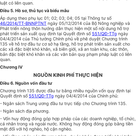
luật có liên quan.
Điều 5. Hồ sơ, thủ tục và biểu mẫu
Áp dụng theo phụ lục 01; 02; 03; 04; 05 tại Thông tư số
46/2014/TT-BNNPTNT
ngày 05/12/2014 của Bộ Nông nghiệp và
Phát triển nông thôn hướng dẫn thực hiện một số nội dung hỗ trợ
phát triển sản xuất quy định tại Quyết định số
551/QĐ-TTg
ngày
04/4/2014 của Thủ tướng Chính phủ về phê duyệt Chương trình
135 về hỗ trợ đầu tư cơ sở hạ tầng, hỗ trợ phát triển sản xuất cho
các xã đặc biệt khó khăn, xã biên giới, xã an toàn khu, các thôn,
bản đặc biệt khó khăn và các văn bản quy phạm pháp luật có liên
quan.
Chương IV
NGUỒN KINH PHÍ THỰC HIỆN
Điều 6. Nguồn vốn đầu tư
Chương trình 135 được đầu tư bằng nhiều nguồn vốn quy định tại
Quyết định số
551/QĐ-TTg
ngày 04/4/2014 của Chính phủ:
- Ngân sách Trung ương đầu tư trực tiếp cho Chương trình 135.
- Ngân sách địa phương.
- Vốn huy động đóng góp hợp pháp của các doanh nghiệp, tổ chức,
cá nhân trong và ngoài nước. Không huy động đóng góp bằng tiền
mặt đối với hộ nghèo, hộ cận nghèo.