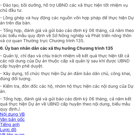
- Đào tạo, bồi dưỡng, hỗ trợ UBND các xã thực hiện tốt nhiệm vụ
chủ đầu tư.
- Lồng ghép và huy động các nguồn vốn hợp pháp để thực hiện Dự
án trên địa bàn.
- Tổng hợp, đánh giá và gửi báo cáo định kỳ 06 tháng, cả năm theo
các biểu mẫu quy định về Sở Nông nghiệp và Phát triển nông thôn
và cơ quan Thường trực Chương trình 135.
6. Ủy ban nhân dân các xã thụ hưởng Chương trình 135
- Quản lý, chỉ đạo và chịu trách nhiệm về kết quả thực hiện tất cả
các nội dung của Dự án thuộc cấp xã quản lý sau khi được UBND
cấp huyện phê duyệt.
- Xây dựng, tổ chức thực hiện Dự án đảm bảo dân chủ, công khai,
đúng đối tượng.
- Kiểm tra, đôn đốc các hộ, nhóm hộ thực hiện các nội dung của Dự
án.
- Tổng hợp, đánh giá và gửi báo cáo định kỳ 06 tháng, cả năm kết
quả thực hiện Dự án về UBND cấp huyện theo nội dung, biểu mẫu
quy định./.
Nội dung VB
Văn bản gốc
Tiếng anh
Lược đồ
VB liên quan