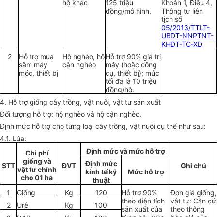
hộ khác
125 triệu
Khoản 1, Điều 4,
đồng/mô hình.
Thông tư liên
tịch số
05/2013/TTLT-
UBDT-NNPTNT-
KHĐT-TC-XD
2
Hỗ trợ mua
Hộ nghèo, hộ
Hỗ trợ 90% giá trị
sắm máy
cận nghèo
máy (hoặc công
móc, thiết bị
cụ, thiết bị); mức
tối đa là 10 triệu
đồng/hộ.
4. Hỗ trợ giống cây trồng, vật nuôi, vật tư sản xuất
Đối tượng hỗ trợ: hộ nghèo và hộ cận nghèo.
Định mức hỗ trợ cho từng loại cây trồng, vật nuôi cụ thể như sau:
4.1. Lúa:
Định mức và mức hỗ trợ
Chi phí
giống và
Định mức
STT
ĐVT
Ghi chú
vật tư chính
kinh tế kỹ
Mức hỗ trợ
cho 01 ha
thuật
1
Giống
Kg
120
Hỗ trợ 90%
Đơn giá giống,
theo diện tích
vật tư: Căn cứ
2
Urê
Kg
100
sản xuất của
theo thông