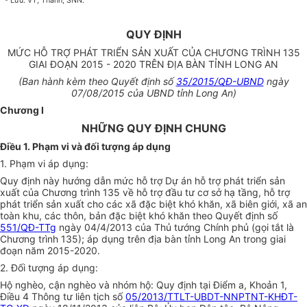
- Lưu: VT, Thành, SNN.
QUY ĐỊNH
MỨC HỖ TRỢ PHÁT TRIỂN SẢN XUẤT CỦA CHƯƠNG TRÌNH 135
GIAI ĐOẠN 2015 - 2020 TRÊN ĐỊA BÀN TỈNH LONG AN
(Ban hành kèm theo Quyết định số
35/2015/QĐ-UBND
ngày
07/08/2015 của UBND tỉnh Long An)
Chương I
NHỮNG QUY ĐỊNH CHUNG
Điều 1. Phạm vi và đối tượng áp dụng
1. Phạm vi áp dụng:
Quy định này hướng dẫn mức hỗ trợ Dự án hỗ trợ phát triển sản
xuất của Chương trình 135 về hỗ trợ đầu tư cơ sở hạ tầng, hỗ trợ
phát triển sản xuất cho các xã đặc biệt khó khăn, xã biên giới, xã an
toàn khu, các thôn, bản đặc biệt khó khăn theo Quyết định số
551/QĐ-TTg
ngày 04/4/2013 của Thủ tướng Chính phủ (gọi tắt là
Chương trình 135); áp dụng trên địa bàn tỉnh Long An trong giai
đoạn năm 2015-2020.
2. Đối tượng áp dụng:
Hộ nghèo, cận nghèo và nhóm hộ: Quy định tại Điểm a, Khoản 1,
Điều 4 Thông tư liên tịch số
05/2013/TTLT-UBDT-NNPTNT-KHĐT-