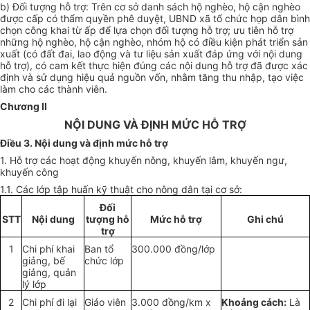
b) Đối tượng hỗ trợ: Trên cơ sở danh sách hộ nghèo, hộ cận nghèo
được cấp có thẩm quyền phê duyệt, UBND xã tổ chức họp dân bình
chọn công khai từ ấp để lựa chọn đối tượng hỗ trợ; ưu tiên hỗ trợ
những hộ nghèo, hộ cận nghèo, nhóm hộ có điều kiện phát triển sản
xuất (có đất đai, lao động và tư liệu sản xuất đáp ứng với nội dung
hỗ trợ), có cam kết thực hiện đúng các nội dung hỗ trợ đã được xác
định và sử dụng hiệu quả nguồn vốn, nhằm tăng thu nhập, tạo việc
làm cho các thành viên.
Chương II
NỘI DUNG VÀ ĐỊNH MỨC HỖ TRỢ
Điều 3. Nội dung và định mức hỗ trợ
1. Hỗ trợ các hoạt động khuyến nông, khuyến lâm, khuyến ngư,
khuyến công
1.1. Các lớp tập huấn kỹ thuật cho nông dân tại cơ sở:
Đối
STT
Nội dung
tượng hỗ
Mức hỗ trợ
Ghi chú
trợ
1
Chi phí khai
Ban tổ
300.000 đồng/lớp
giảng, bế
chức lớp
giảng, quản
lý lớp
2
Chi phí đi lại
Giáo viên
3.000 đồng/km x
Khoảng cách:
Là