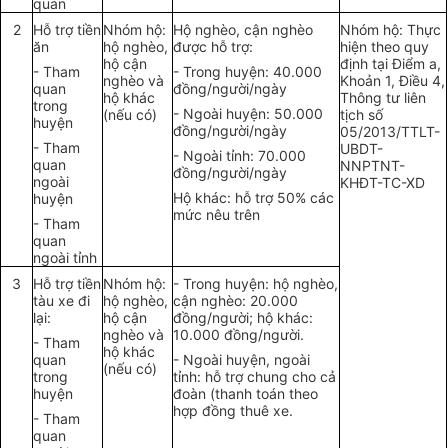
quan
2
Hỗ trợ tiền
Nhóm hộ:
Hộ nghèo, cận nghèo
Nhóm hộ: Thực
ăn
hộ nghèo,
được hỗ trợ:
hiện theo quy
hộ cận
định tại Điểm a,
- Tham
- Trong huyện: 40.000
nghèo và
Khoản 1, Điều 4,
quan
đồng/người/ngày
hộ khác
Thông tư liên
trong
- Ngoài huyện: 50.000
(nếu có)
tịch số
huyện
đồng/người/ngày
05/2013/TTLT-
- Tham
UBDT-
- Ngoài tỉnh: 70.000
quan
NNPTNT-
đồng/người/ngày
ngoài
KHĐT-TC-XD
Hộ khác: hỗ trợ 50% các
huyện
mức nêu trên
- Tham
quan
ngoài tỉnh
3
Hỗ trợ tiền
Nhóm hộ:
- Trong huyện: hộ nghèo,
tàu xe đi
hộ nghèo,
cận nghèo: 20.000
lại:
hộ cận
đồng/người; hộ khác:
nghèo và
10.000 đồng/người.
- Tham
hộ khác
quan
- Ngoài huyện, ngoài
(nếu có)
trong
tỉnh: hỗ trợ chung cho cả
huyện
đoàn (thanh toán theo
hợp đồng thuê xe.
- Tham
quan