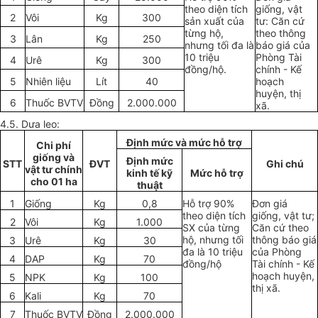
theo diện tích
giống, vật
2
Vôi
Kg
300
sản xuất của
tư: Căn cứ
từng hộ,
theo thông
3
Lân
Kg
250
nhưng tối đa là
báo giá của
10 triệu
Phòng Tài
4
Urê
Kg
300
đồng/hộ.
chính - Kế
5
Nhiên liệu
Lít
40
hoạch
huyện, thị
6
Thuốc BVTV
Đồng
2.000.000
xã.
4.5. Dưa leo:
Định mức và mức hỗ trợ
Chi phí
giống và
Định mức
STT
ĐVT
Ghi chú
vật tư chính
kinh tế kỹ
Mức hỗ trợ
cho 01 ha
thuật
1
Giống
Kg
0,8
Hỗ trợ 90%
Đơn giá
theo diện tích
giống, vật tư;
2
Vôi
Kg
1.000
SX của từng
Căn cứ theo
hộ, nhưng tối
thông báo giá
3
Urê
Kg
30
đa là 10 triệu
của Phòng
4
DAP
Kg
70
đồng/hộ
Tài chính - Kế
hoạch huyện,
5
NPK
Kg
100
thị xã.
6
Kali
Kg
70
7
Thuốc BVTV
Đồng
2.000.000