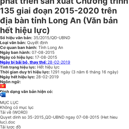
phát triển sản xuất Chương trình
135 giai đoạn 2015-2020 trên
địa bàn tỉnh Long An
(Văn bản
hết hiệu lực)
Số hiệu văn bản:
35/2015/QĐ-UBND
Loại văn bản:
Quyết định
Cơ quan ban hành:
Tỉnh Long An
Ngày ban hành:
07-08-2015
Ngày có hiệu lực:
17-08-2015
Ngày bị bãi bỏ, thay thế:
28-02-2019
Hết hiệu lực
Tình trạng hiệu lực:
Thời gian duy trì hiệu lực:
1291 ngày
(
3 năm
6 tháng
16 ngày
)
Ngày hết hiệu lực:
28-02-2019
Ngôn ngữ:
Định dạng văn bản hiện có:
MỤC LỤC
Không có mục lục
Tải về (WORD)
Quyet dinh so 35-2015_QD-UBND ngay 07-08-2015 (Het hieu
luc).doc
Tải lược đồ