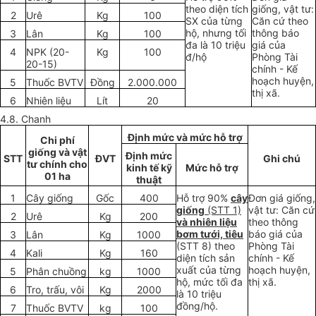
theo diện tích
giống, vật tư:
2
Urê
Kg
100
SX của từng
Căn cứ theo
hộ, nhưng tối
thông báo
3
Lân
Kg
100
đa là 10 triệu
giá của
4
NPK (20-
Kg
100
đ/hộ
Phòng Tài
20-15)
chính - Kế
hoạch huyện,
5
Thuốc BVTV
Đồng
2.000.000
thị xã.
6
Nhiên liệu
Lít
20
4.8. Chanh
Định mức và mức hỗ trợ
Chi phí
giống và vật
Định mức
STT
ĐVT
Ghi chú
tư chính cho
kinh tế kỹ
Mức hỗ trợ
01 ha
thuật
1
Cây giống
Gốc
400
Hỗ trợ 90%
cây
Đơn giá giống,
giống
(STT 1)
vật tư: Căn cứ
2
Urê
Kg
200
và nhiên liệu
theo thông
bơm tưới, tiêu
báo giá của
3
Lân
Kg
1000
(STT 8) theo
Phòng Tài
4
Kali
Kg
160
diện tích sản
chính - Kế
xuất của từng
hoạch huyện,
5
Phân chuồng
kg
1000
hộ, mức tối đa
thị xã.
6
Tro, trấu, vôi
Kg
2000
là 10 triệu
đồng/hộ.
7
Thuốc BVTV
kg
100