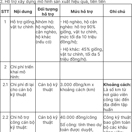
2. Hỗ trợ xây dựng mô hình sản xuất hiệu quả, tiên tiến
Đối tượng
STT
Nội dung
Mức hỗ trợ
Ghi chú
hỗ trợ
1
Hỗ trợ giống,
Nhóm hộ:
- Hộ nghèo, hộ cận
vật tư chính
hộ nghèo,
nghèo: hỗ trợ 90%
cận nghèo,
giống, vật tư chính,
hộ khác
mức tối đa 10 triệu
(nếu có)
đồng/hộ;
- Hộ khác: 45% giống,
vật tư chính, tối đa 5
triệu đồng/hộ.
2
Chi phí triển
khai mô
hình:
2.1
Chi phí đi lại
Cán bộ kỹ
3.000 đồng/km x
Khoảng cách:
cho cán bộ
thuật
khoảng cách (km)
Là số km từ
kỹ thuật
nơi giáo viên
công tác đến
địa điểm tập
huấn
2.2
Chi hỗ trợ
Cán bộ kỹ
40.000 đồng/công
Công kỹ thuật
công cán bộ
thuật
bao gồm toàn
Số công: tính theo dự
kỹ thuật:
bộ các khâu
toán được duyệt,