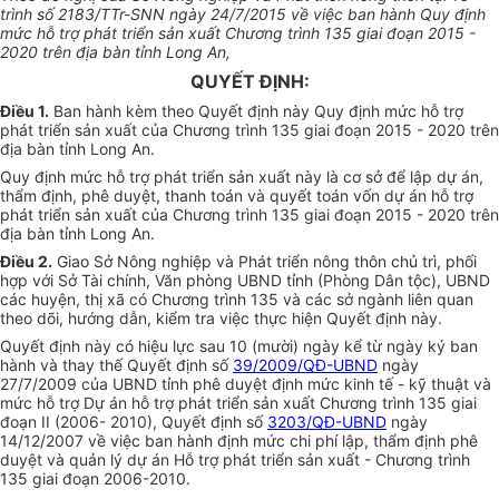
trình số 2183/TTr-SNN ngày 24/7/2015 về việc ban hành Quy định
mức hỗ trợ phát triển sản xuất Chương trình 135 giai đoạn 2015 -
2020 trên địa bàn tỉnh Long An,
QUYẾT ĐỊNH:
Điều 1.
Ban hành kèm theo Quyết định này Quy định mức hỗ trợ
phát triển sản xuất của Chương trình 135 giai đoạn 2015 - 2020 trên
địa bàn tỉnh Long An.
Quy định mức hỗ trợ phát triển sản xuất này là cơ sở để lập dự án,
thẩm định, phê duyệt, thanh toán và quyết toán vốn dự án hỗ trợ
phát triển sản xuất của Chương trình 135 giai đoạn 2015 - 2020 trên
địa bàn tỉnh Long An.
Điều 2.
Giao Sở Nông nghiệp và Phát triển nông thôn chủ trì, phối
hợp với Sở Tài chính, Văn phòng UBND tỉnh (Phòng Dân tộc), UBND
các huyện, thị xã có Chương trình 135 và các sở ngành liên quan
theo dõi, hướng dẫn, kiểm tra việc thực hiện Quyết định này.
Quyết định này có hiệu lực sau 10 (mười) ngày kể từ ngày ký ban
hành và thay thế Quyết định số
39/2009/QĐ-UBND
ngày
27/7/2009 của UBND tỉnh phê duyệt định mức kinh tế - kỹ thuật và
mức hỗ trợ Dự án hỗ trợ phát triển sản xuất Chương trình 135 giai
đoạn II (2006- 2010), Quyết định số
3203/QĐ-UBND
ngày
14/12/2007 về việc ban hành định mức chi phí lập, thẩm định phê
duyệt và quản lý dự án Hỗ trợ phát triển sản xuất - Chương trình
135 giai đoạn 2006-2010.