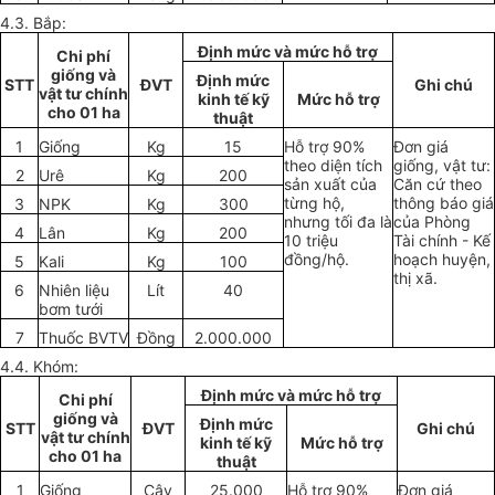
4.3. Bắp:
Định mức và mức hỗ trợ
Chi phí
giống và
Định mức
STT
ĐVT
Ghi chú
vật tư chính
kinh tế kỹ
Mức hỗ trợ
cho 01 ha
thuật
1
Giống
Kg
15
Hỗ trợ 90%
Đơn giá
theo diện tích
giống, vật tư:
2
Urê
Kg
200
sản xuất của
Căn cứ theo
từng hộ,
thông báo giá
3
NPK
Kg
300
nhưng tối đa là
của Phòng
4
Lân
Kg
200
10 triệu
Tài chính - Kế
đồng/hộ.
hoạch huyện,
5
Kali
Kg
100
thị xã.
6
Nhiên liệu
Lít
40
bơm tưới
7
Thuốc BVTV
Đồng
2.000.000
4.4. Khóm:
Định mức và mức hỗ trợ
Chi phí
giống và
Định mức
STT
ĐVT
Ghi chú
vật tư chính
kinh tế kỹ
Mức hỗ trợ
cho 01 ha
thuật
1
Giống
Cây
25.000
Hỗ trợ 90%
Đơn giá