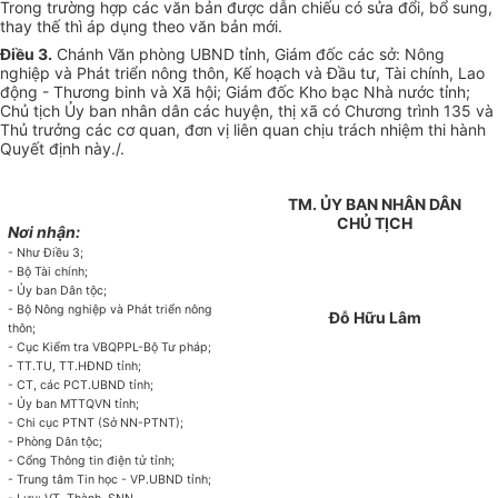
Trong trường hợp các văn bản được dẫn chiếu có sửa đổi, bổ sung,
thay thế thì áp dụng theo văn bản mới.
Điều 3.
Chánh Văn phòng UBND tỉnh, Giám đốc các sở: Nông
nghiệp và Phát triển nông thôn, Kế hoạch và Đầu tư, Tài chính, Lao
động - Thương binh và Xã hội; Giám đốc Kho bạc Nhà nước tỉnh;
Chủ tịch Ủy ban nhân dân các huyện, thị xã có Chương trình 135 và
Thủ trưởng các cơ quan, đơn vị liên quan chịu trách nhiệm thi hành
Quyết định này./.
TM. ỦY BAN NHÂN DÂN
CHỦ TỊCH
Nơi nhận:
- Như Điều 3;
- Bộ Tài chính;
- Ủy ban Dân tộc;
- Bộ Nông nghiệp và Phát triển nông
Đỗ Hữu Lâm
thôn;
- Cục Kiểm tra VBQPPL-Bộ Tư pháp;
- TT.TU, TT.HĐND tỉnh;
- CT, các PCT.UBND tỉnh;
- Ủy ban MTTQVN tỉnh;
- Chi cục PTNT (Sở NN-PTNT);
- Phòng Dân tộc;
- Cổng Thông tin điện tử tỉnh;
- Trung tâm Tin học - VP.UBND tỉnh;