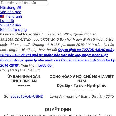
Nội dung VB
Văn bản gốc
Tiếng anh
Lược đồ
VB liên quan
Bản án áp dụng
Caselaw Việt Nam:
“Kể từ ngày 28-02-2019, Quyết định số
35/2015/QĐ-UBND ngày 07/08/2015 Ban hành quy định về mức hỗ trợ
phát triển sản xuất Chương trình 135 giai đoạn 2015-2020 trên địa bàn
tỉnh Long An bị bãi bỏ, thay thế bởi
Quyết định số 707/QĐ-UBND ngày
28/02/2019 Về kết quả hệ thống hóa văn bản quy phạm pháp luật
thuộc lĩnh vực quản lý nhà nước của Ủy ban nhân dân tỉnh Long An kỳ
2014-2018
”.
Xem thêm
Lược đồ.
Dòng trạng thái hiệu lực.
ỦY BAN NHÂN DÂN
CỘNG HÒA XÃ HỘI CHỦ NGHĨA VIỆT
TỈNH LONG AN
NAM
-------
Độc lập - Tự do - Hạnh phúc
---------------
Số:
35/2015/QĐ-UBND
Long An, ngày 07 tháng 08 năm 2015
QUYẾT ĐỊNH