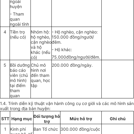
ngoài
huyện
- Tham
quan
ngoài tỉnh
4
Tiền trọ
Nhóm hộ:
- Hộ nghèo, cận nghèo:
(nếu có)
hộ nghèo,
150.000 đồng/người/
cận nghèo
đêm.
và hộ
- Hộ khác:
khác (nếu
75.000đồng/người/đêm.
có)
5
Bồi dưỡng
Chủ mô
200.000 đồng/ngày.
báo cáo
hình nơi
viên (chủ
đến tham
mô hình)
quan, học
tại điểm
tập
tham
quan
1.4. Trình diễn kỹ thuật vận hành công cụ cơ giới và các mô hình sản
xuất trong địa bàn huyện:
Đối tượng hỗ
STT
Hạng mục
Mức hỗ trợ
Ghi chú
trợ
1
Kinh phí
Ban Tổ chức
300.000 đồng/cuộc