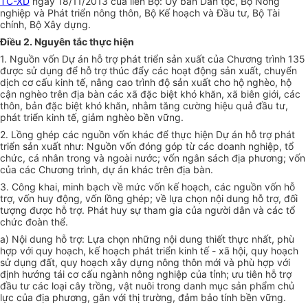
TC-XD
ngày 18/11/2013 của liên Bộ: Ủy ban Dân tộc, Bộ Nông
nghiệp và Phát triển nông thôn, Bộ Kế hoạch và Đầu tư, Bộ Tài
chính, Bộ Xây dựng.
Điều 2. Nguyên tắc thực hiện
1. Nguồn vốn Dự án hỗ trợ phát triển sản xuất của Chương trình 135
được sử dụng để hỗ trợ thúc đẩy các hoạt động sản xuất, chuyển
dịch cơ cấu kinh tế, nâng cao trình độ sản xuất cho hộ nghèo, hộ
cận nghèo trên địa bàn các xã đặc biệt khó khăn, xã biên giới, các
thôn, bản đặc biệt khó khăn, nhằm tăng cường hiệu quả đầu tư,
phát triển kinh tế, giảm nghèo bền vững.
2. Lồng ghép các nguồn vốn khác để thực hiện Dự án hỗ trợ phát
triển sản xuất như: Nguồn vốn đóng góp từ các doanh nghiệp, tổ
chức, cá nhân trong và ngoài nước; vốn ngân sách địa phương; vốn
của các Chương trình, dự án khác trên địa bàn.
3. Công khai, minh bạch về mức vốn kế hoạch, các nguồn vốn hỗ
trợ, vốn huy động, vốn lồng ghép; về lựa chọn nội dung hỗ trợ, đối
tượng được hỗ trợ. Phát huy sự tham gia của người dân và các tổ
chức đoàn thể.
a) Nội dung hỗ trợ: Lựa chọn những nội dung thiết thực nhất, phù
hợp với quy hoạch, kế hoạch phát triển kinh tế - xã hội, quy hoạch
sử dụng đất, quy hoạch xây dựng nông thôn mới và phù hợp với
định hướng tái cơ cấu ngành nông nghiệp của tỉnh; ưu tiên hỗ trợ
đầu tư các loại cây trồng, vật nuôi trong danh mục sản phẩm chủ
lực của địa phương, gắn với thị trường, đảm bảo tính bền vững.