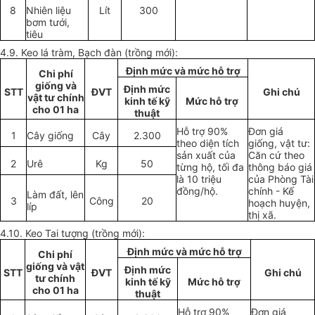
8
Nhiên liệu
Lít
300
bơm tưới,
tiêu
4.9. Keo lá tràm, Bạch đàn (trồng mới):
Định mức và mức hỗ trợ
Chi phí
giống và
Định mức
STT
ĐVT
Ghi chú
vật tư chính
kinh tế kỹ
Mức hỗ trợ
cho 01 ha
thuật
Hỗ trợ 90%
Đơn giá
1
Cây giống
Cây
2.300
theo diện tích
giống, vật tư:
sản xuất của
Căn cứ theo
2
Urê
Kg
50
từng hộ, tối đa
thông báo giá
là 10 triệu
của Phòng Tài
đồng/hộ.
chính - Kế
Làm đất, lên
3
Công
20
hoạch huyện,
líp
thị xã.
4.10. Keo Tai tượng (trồng mới):
Định mức và mức hỗ trợ
Chi phí
giống và vật
Định mức
STT
ĐVT
Ghi chú
tư chính
kinh tế kỹ
Mức hỗ trợ
cho 01 ha
thuật
Hỗ trợ 90%
Đơn giá