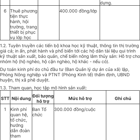
dựng.
6
Thuê phương
400.000 đồng/lớp
tiện thực
hành, hội
trường, trang
thiết bị phục
vụ lớp học
1.2. Tuyên truyền các tiến bộ khoa học kỹ thuật, thông tin thị trường
giá cả; in ấn, phát hành và phổ biến tới các hộ dân tài liệu qui trình
kỹ thuật sản xuất, bảo quản, chế biến nông lâm thủy sản: Hỗ trợ cho
nhóm hộ (hộ nghèo, hộ cận nghèo, hộ khác - nếu có).
Dự toán kinh phí do chủ đầu tư (Ban Quản lý dự án của xã) lập,
Phòng Nông nghiệp và PTNT (Phòng Kinh tế) thẩm định, UBND
huyện, thị xã phê duyệt.
1.3. Tham quan, học tập mô hình sản xuất:
Đối tượng
STT
Nội dung
Mức hỗ trợ
Ghi chú
hỗ trợ
1
Kinh phí
Ban Tổ
300.000 đồng/cuộc
quan hệ,
chức
tổ chức,
hướng
dẫn đoàn
tham