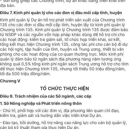
- Vốn lồng ghép các Chương trình, dự án khác đang triển khai trên
địa bàn.
Điều 7. Kinh phí quản lý cho các đơn vị đầu mối cấp tỉnh, huyện
Kinh phí quản lý Dự án hỗ trợ phát triển sản xuất của Chương trình
135 cho các đơn vị đầu mối cấp tỉnh, huyện lấy từ kinh phí quản lý
Chương trình 135. Kinh phí quản lý Chương trình 135 được đảm bảo
từ NSĐP và các nguồn vốn hợp pháp khác dùng để hỗ trợ chi cho
các hoạt động: kiểm tra giám sát, tổ chức họp triển khai, sơ kết,
tổng kết thực hiện Chương trình 135, công tác phí cho cán bộ đi dự
các hội nghị, tập huấn của tỉnh, huyện và Trung ương, thiết bị văn
phòng cho các hoạt động của cơ quan thường trực. Mức kinh phí
quản lý đảm bảo từ ngân sách địa phương hàng năm tương ứng
không quá 0,5% tổng kinh phí ngân sách Trung ương hỗ trợ cho tỉnh
để thực hiện Chương trình 135, nhưng tối thiểu 50 triệu đồng/năm,
tối đa 500 triệu đồng/năm.
Chương V
TỔ CHỨC THỰC HIỆN
Điều 8. Trách nhiệm của các Sở ngành, các cấp
1. Sở Nông nghiệp và Phát triển nông thôn
- Chủ trì, phối hợp với các đơn vị, địa phương liên quan chỉ đạo,
kiểm tra, giám sát và hướng dẫn việc triển khai Dự án.
- Đào tạo, bồi dưỡng, hỗ trợ nâng cao năng lực cho cán bộ quản lý,
cán bộ kỹ thuật tham gia thực hiện Dự án.