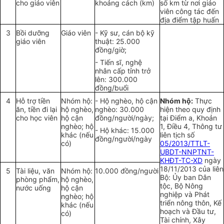
cho giáo viên
khoảng cách (km)
số km từ nơi giáo
viên công tác đến
địa điểm tập huấn
3
Bồi dưỡng
Giáo viên
- Kỹ sư, cán bộ kỹ
giáo viên
thuật: 25.000
đồng/giờ;
- Tiến sĩ, nghệ
nhân cấp tỉnh trở
lên: 300.000
đồng/buổi
4
Hỗ trợ tiền
Nhóm hộ:
- Hộ nghèo, hộ cận
Nhóm hộ:
Thực
ăn, tiền đi lại
hộ nghèo,
nghèo: 30.000
hiện theo quy định
cho học viên
hộ cận
đồng/người/ngày;
tại Điểm a, Khoản
nghèo; hộ
1, Điều 4, Thông tư
- Hộ khác: 15.000
khác (nếu
liên tịch số
đồng/người/ngày
có)
05/2013/TTLT-
UBDT-NNPTNT-
KHĐT-TC-XD
ngày
18/11/2013 của liên
5
Tài liệu, văn
Nhóm hộ:
10.000 đồng/người
Bộ: Ủy ban Dân
phòng phẩm,
hộ nghèo,
tộc, Bộ Nông
nước uống
hộ cận
nghiệp và Phát
nghèo; hộ
triển nông thôn, Kế
khác (nếu
hoạch và Đầu tư,
có)
Tài chính, Xây