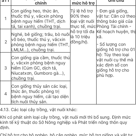
STT
Ghi chú
chính
mức hỗ trợ
Con giống heo, thức ăn,
Tỷ lệ hỗ trợ
- Đơn giá giống,
thuốc thú y, vắcxin phòng
90% theo
vật tư: Căn cứ theo
1
bệnh nguy hiểm (THT, dịch
loại vật nuôi
thông báo giá của
tả, tai xanh), chuồng trại.
thực tế, mức
Phòng Tài chính -
hỗ trợ tối đa
Kế hoạch huyện, thị
Nghé, bê giống; trâu, bò nuôi
là 10 triệu
xã.
vỗ béo, thuốc thú y, vắcxin
2
đồng/hộ.
- Số lượng con
phòng bệnh nguy hiểm (THT,
giống hỗ trợ cho 01
LMLM…), chuồng trại.
hộ: Tùy theo loại
Con giống gia cầm, thuốc thú
vật nuôi cụ thể mà
y, vắcxin phòng bệnh nguy
xác định số con
3
hiểm (Cúm GC, dịch tả,
giống hỗ trợ cho
Niucatxơn, Gumboro gà...),
phù hợp.
chuồng trại.
Con giống thủy sản các loại,
thức ăn, thuốc phòng trị
4
bệnh nguy hiểm, cải tạo diện
tích nuôi thủy sản.
4.13. Các loại cây trồng, vật nuôi khác:
Khi có phát sinh loại cây trồng, vật nuôi mới thì bổ sung. Định mức
kinh tế kỹ thuật do Sở Nông nghiệp và Phát triển nông thôn quy
định.
Chỉ hỗ trợ cho hộ nghèo, hộ cận nghèo, mức hỗ trợ giống và vật tư