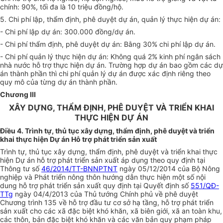
chính: 90%, tối đa là 10 triệu đồng/hộ.
5. Chi phí lập, thẩm định, phê duyệt dự án, quản lý thực hiện dự án:
- Chi phí lập dự án: 300.000 đồng/dự án.
- Chi phí thẩm định, phê duyệt dự án: Bằng 30% chi phí lập dự án.
- Chi phí quản lý thực hiện dự án: Không quá 2% kinh phí ngân sách
nhà nước hỗ trợ thực hiện dự án. Trường hợp dự án bao gồm các dự
án thành phần thì chi phí quản lý dự án được xác định riêng theo
quy mô của từng dự án thành phần.
Chương III
XÂY DỰNG, THẨM ĐỊNH, PHÊ DUYỆT VÀ TRIỂN KHAI
THỰC HIỆN DỰ ÁN
Điều 4. Trình tự, thủ tục xây dựng, thẩm định, phê duyệt và triển
khai thực hiện Dự án Hỗ trợ phát triển sản xuất
Trình tự, thủ tục xây dựng, thẩm định, phê duyệt và triển khai thực
hiện Dự án hỗ trợ phát triển sản xuất áp dụng theo quy định tại
Thông tư số
46/2014/TT-BNNPTNT
ngày 05/12/2014 của Bộ Nông
nghiệp và Phát triển nông thôn hướng dẫn thực hiện một số nội
dung hỗ trợ phát triển sản xuất quy định tại Quyết định số
551/QĐ-
TTg
ngày 04/4/2013 của Thủ tướng Chính phủ về phê duyệt
Chương trình 135 về hỗ trợ đầu tư cơ sở hạ tầng, hỗ trợ phát triển
sản xuất cho các xã đặc biệt khó khăn, xã biên giới, xã an toàn khu,
các thôn, bản đặc biệt khó khăn và các văn bản quy phạm pháp