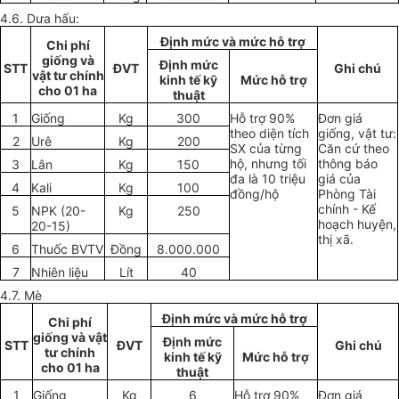
4.6. Dưa hấu:
Định mức và mức hỗ trợ
Chi phí
giống và
Định mức
STT
ĐVT
Ghi chú
vật tư chính
kinh tế kỹ
Mức hỗ trợ
cho 01 ha
thuật
1
Giống
Kg
300
Hỗ trợ 90%
Đơn giá
theo diện tích
giống, vật tư:
2
Urê
Kg
200
SX của từng
Căn cứ theo
hộ, nhưng tối
thông báo
3
Lân
Kg
150
đa là 10 triệu
giá của
4
Kali
Kg
100
đồng/hộ
Phòng Tài
chính - Kế
5
NPK (20-
Kg
250
hoạch huyện,
20-15)
thị xã.
6
Thuốc BVTV
Đồng
8.000.000
7
Nhiên liệu
Lít
40
4.7. Mè
Định mức và mức hỗ trợ
Chi phí
giống và vật
Định mức
STT
ĐVT
Ghi chú
tư chính
kinh tế kỹ
Mức hỗ trợ
cho 01 ha
thuật
1
Giống
Kg
6
Hỗ trợ 90%
Đơn giá