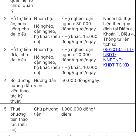
quan hệ, tổ
chức, quản
lý
2
Hỗ trợ tiền
Nhóm hộ:
- Hộ nghèo, cận
Nhóm hộ: thực
ăn, nước
nghèo: 30.000
hiện theo quy
Hộ nghèo,
uống cho
đồng/người/ngày
định tại Điểm a,
cận nghèo,
đại biểu
Khoản 1, Điều 4,
hộ khác (nếu
- Hộ khác: 15.000
Thông tư liên
có)
đồng/người/ngày
tịch số
3
Hỗ trợ tiền
Nhóm hộ:
- Hộ nghèo, cận
05/2013/TTLT-
đi lại cho
nghèo: 20.000
UBDT-
Hộ nghèo,
đại biểu
đồng/người/ngày.
NNPTNT-
cận nghèo,
KHĐT-TC-XD
hộ khác (nếu
- Hộ khác: 10.000
có)
đồng/người/ngày
4
Bồi dưỡng
Hướng dẫn
50.000 đồng/ngày.
hướng dẫn
viên
viên thao
tác kỹ
thuật
5
Thuê
Chủ phương
1.000.000 đồng/
phương
tiện
điểm
tiện thao
tác (nếu
có)