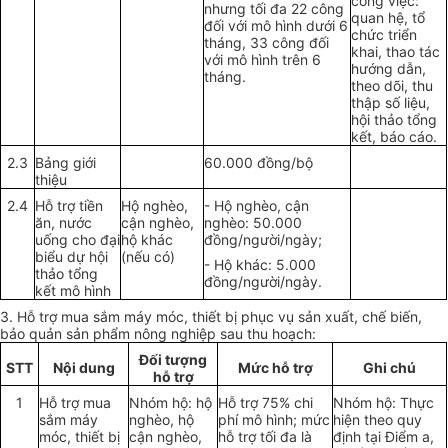
công việc:
nhưng tối đa 22 công
quan hệ, tổ
đối với mô hình dưới 6
chức triển
tháng, 33 công đối
khai, thao tác
với mô hình trên 6
hướng dẫn,
tháng.
theo dõi, thu
thập số liệu,
hội thảo tổng
kết, báo cáo.
2.3
Bảng giới
60.000 đồng/bộ
thiệu
2.4
Hỗ trợ tiền
Hộ nghèo,
- Hộ nghèo, cận
ăn, nước
cận nghèo,
nghèo: 50.000
uống cho đại
hộ khác
đồng/người/ngày;
biểu dự hội
(nếu có)
- Hộ khác: 5.000
thảo tổng
đồng/người/ngày.
kết mô hình
3. Hỗ trợ mua sắm máy móc, thiết bị phục vụ sản xuất, chế biến,
bảo quản sản phẩm nông nghiệp sau thu hoạch:
Đối tượng
STT
Nội dung
Mức hỗ trợ
Ghi chú
hỗ trợ
1
Hỗ trợ mua
Nhóm hộ: hộ
Hỗ trợ 75% chi
Nhóm hộ: Thực
sắm máy
nghèo, hộ
phí mô hình; mức
hiện theo quy
móc, thiết bị
cận nghèo,
hỗ trợ tối đa là
định tại Điểm a,