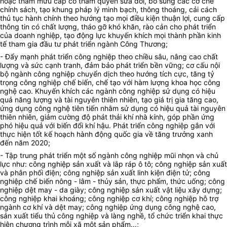
hoặc tham mưu cấp có thẩm quyền sửa đổi, bổ sung các cơ chế
chính sách, tạo khung pháp lý minh bạch, thông thoáng, cải cách
thủ tục hành chính theo hướng tạo mọi điều kiện thuận lợi, cung cấp
thông tin có chất lượng, tháo gỡ khó khăn, rào cản cho phát triển
của doanh nghiệp, tạo động lực khuyến khích mọi thành phần kinh
tế tham gia đầu tư phát triển ngành Công Thương;
- Đẩy mạnh phát triển công nghiệp theo chiều sâu, nâng cao chất
lượng và sức cạnh tranh, đảm bảo phát triển bền vững; cơ cấu nội
bộ ngành công nghiệp chuyển dịch theo hướng tích cực, tăng tỷ
trọng công nghiệp chế biến, chế tạo với hàm lượng khoa học công
nghệ cao. Khuyến khích các ngành công nghiệp sử dụng có hiệu
quả năng lượng và tài nguyên thiên nhiên, tạo giá trị gia tăng cao,
ứng dụng công nghệ tiên tiến nhằm sử dụng có hiệu quả tài nguyên
thiên nhiên, giảm cường độ phát thải khí nhà kính, góp phần ứng
phó hiệu quả với biến đổi khí hậu. Phát triển công nghiệp gắn với
thực hiện tốt kế hoạch hành động quốc gia về tăng trưởng xanh
đến năm 2020;
- Tập trung phát triển một số ngành công nghiệp mũi nhọn và chủ
lực như: công nghiệp sản xuất và lắp ráp ô tô; công nghiệp sản xuất
và phân phối điện; công nghiệp sản xuất linh kiện điện tử; công
nghiệp chế biến nông - lâm - thủy sản, thực phẩm, thức uống; công
nghiệp dệt may - da giày; công nghiệp sản xuất vật liệu xây dựng;
công nghiệp khai khoáng; công nghiệp cơ khí; công nghiệp hỗ trợ
ngành cơ khí và dệt may; công nghiệp ứng dụng công nghệ cao,
sản xuất tiểu thủ công nghiệp và làng nghề, tổ chức triển khai thực
hiện chương trình mỗi xã một sản phẩm...;