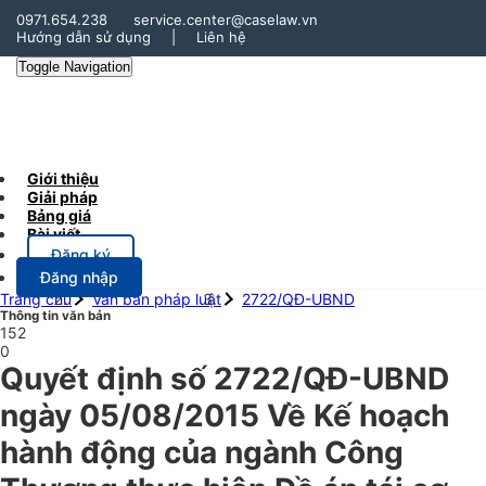
0971.654.238
service.center@caselaw.vn
Hướng dẫn sử dụng
|
Liên hệ
Toggle Navigation
Giới thiệu
Giải pháp
Bảng giá
Bài viết
Đăng ký
Đăng nhập
Trang chủ
Văn bản pháp luật
2722/QĐ-UBND
Thông tin văn bản
152
0
Quyết định số 2722/QĐ-UBND
ngày 05/08/2015 Về Kế hoạch
hành động của ngành Công