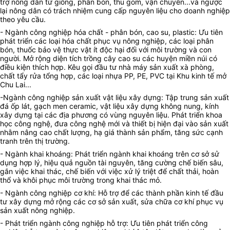
trợ nông dân từ giống, phân bón, thu gom, vận chuyển...và ngược
lại nông dân có trách nhiệm cung cấp nguyên liệu cho doanh nghiệp
theo yêu cầu.
- Ngành công nghiệp hóa chất - phân bón, cao su, plastic: Ưu tiên
phát triển các loại hóa chất phục vụ nông nghiệp, các loại phân
bón, thuốc bảo vệ thực vật ít độc hại đối với môi trường và con
người. Mở rộng diện tích trồng cây cao su các huyện miền núi có
điều kiện thích hợp. Kêu gọi đầu tư nhà máy sản xuất xà phòng,
chất tẩy rửa tổng hợp, các loại nhựa PP, PE, PVC tại Khu kinh tế mở
Chu Lai...
-Ngành công nghiệp sản xuất vật liệu xây dựng: Tập trung sản xuất
đá ốp lát, gạch men ceramic, vật liệu xây dựng không nung, kính
xây dựng tại các địa phương có vùng nguyên liệu. Phát triển khoa
học công nghệ, đưa công nghệ mới và thiết bị hiện đại vào sản xuất
nhằm nâng cao chất lượng, hạ giá thành sản phẩm, tăng sức cạnh
tranh trên thị trường.
- Ngành khai khoáng: Phát triển ngành khai khoáng trên cơ sở sử
dụng hợp lý, hiệu quả nguồn tài nguyên, tăng cường chế biến sâu,
gắn việc khai thác, chế biến với việc xử lý triệt để chất thải, hoàn
thổ và khôi phục môi trường trong khai thác mỏ.
- Ngành công nghiệp cơ khí: Hỗ trợ để các thành phần kinh tế đầu
tư xây dựng mở rộng các cơ sở sản xuất, sửa chữa cơ khí phục vụ
sản xuất nông nghiệp.
- Phát triển ngành công nghiệp hỗ trợ: Ưu tiên phát triển công