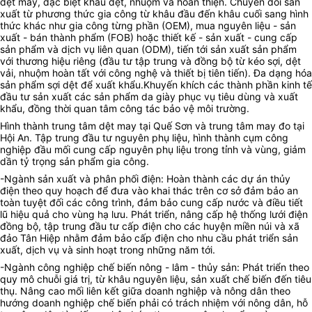
dệt may, đặc biệt khâu dệt, nhuộm và hoàn thiện. Chuyển đổi sản
xuất từ phương thức gia công từ khâu đầu đến khâu cuối sang hình
thức khác như gia công từng phần (OEM), mua nguyên liệu - sản
xuất - bán thành phẩm (FOB) hoặc thiết kế - sản xuất - cung cấp
sản phẩm và dịch vụ liên quan (ODM), tiến tới sản xuất sản phẩm
với thương hiệu riêng (đầu tư tập trung và đồng bộ từ kéo sợi, dệt
vải, nhuộm hoàn tất với công nghệ và thiết bị tiên tiến). Đa dạng hóa
sản phẩm sợi dệt để xuất khẩu.Khuyến khích các thành phần kinh tế
đầu tư sản xuất các sản phẩm da giày phục vụ tiêu dùng và xuất
khẩu, đồng thời quan tâm công tác bảo vệ môi trường.
Hình thành trung tâm dệt may tại Quế Sơn và trung tâm may đo tại
Hội An. Tập trung đầu tư nguyên phụ liệu, hình thành cụm công
nghiệp đầu mối cung cấp nguyên phụ liệu trong tỉnh và vùng, giảm
dần tỷ trọng sản phẩm gia công.
-Ngành sản xuất và phân phối điện: Hoàn thành các dự án thủy
điện theo quy hoạch để đưa vào khai thác trên cơ sở đảm bảo an
toàn tuyệt đối các công trình, đảm bảo cung cấp nước và điều tiết
lũ hiệu quả cho vùng hạ lưu. Phát triển, nâng cấp hệ thống lưới điện
đồng bộ, tập trung đầu tư cấp điện cho các huyện miền núi và xã
đảo Tân Hiệp nhằm đảm bảo cấp điện cho nhu cầu phát triển sản
xuất, dịch vụ và sinh hoạt trong những năm tới.
-Ngành công nghiệp chế biến nông - lâm - thủy sản: Phát triển theo
quy mô chuỗi giá trị, từ khâu nguyên liệu, sản xuất chế biến đến tiêu
thụ. Nâng cao mối liên kết giữa doanh nghiệp và nông dân theo
hướng doanh nghiệp chế biến phải có trách nhiệm với nông dân, hỗ