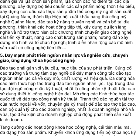
đánh giá và lựa chọn sản phẩm, lựa chọn các hộ điểm tại các địa
phương, xây dựng bộ tiêu chuẩn các sản phẩm nông thôn tiêu biểu,
xây dựng con dấu xác thực sản phẩm thủ công mỹ nghệ sản xuất
tại Quảng Nam, thành lập Hiệp hội xuất khẩu hàng thủ công mỹ
nghệ Quảng Nam, đào tạo kỹ năng truyền nghề và cán bộ tại địa
phương, triển khai các hoạt động tiếp thị, xây dựng du lịch làng
nghề và hỗ trợ thực hiện các chương trình chuyển giao công nghệ,
cải tiến kỹ thuật, nâng cao chất lượng sản phẩm; hướng dẫn xây
dựng mô hình và tổ chức hội nghị trình diễn nhân rộng các mô hình
sản xuất có công nghệ tiên tiến...
5. Đẩy mạnh phát triển nguồn nhân lực và nghiên cứu, chuyển
giao, ứng dụng khoa học công nghệ
Đào tạo phải gắn với yêu cầu, mục tiêu của sự phát triển. Củng cố
các trường và trung tâm dạy nghề để đẩy mạnh công tác đào tạo
nguồn nhân lực cả về quy mô, chất lượng và hiệu quả. Đa dạng hóa
các hình thức hợp tác trong đào tạo nguồn nhân lực. Tập trung đào
tạo đội ngũ công nhân kỹ thuật, nhất là công nhân kỹ thuật bậc cao
sử dụng thiết bị công nghệ hiện đại. Mở rộng các hình thức hợp tác
quốc tế về đào tạo công nhân kỹ thuật. Tranh thủ các nguồn tài trợ
của nước ngoài về vốn, chuyên gia kỹ thuật để đào tạo thợ bậc cao,
cán bộ quản lý cho các doanh nghiệp, nhất là doanh nghiệp nhỏ và
vừa, tạo điều kiện cho doanh nghiệp chủ động phát triển sản xuất
kinh doanh.
Tăng cường các hoạt động khoa học công nghệ, cải tiến mẫu mã,
đa dạng hóa sản phẩm. Khuyến khích ứng dụng tiến bộ khoa học kỹ