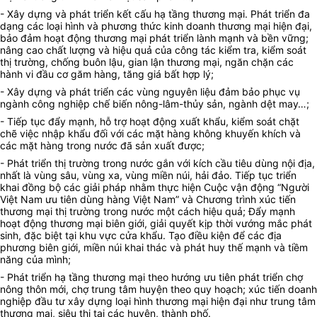
- Xây dựng và phát triển kết cấu hạ tầng thương mại. Phát triển đa
dạng các loại hình và phương thức kinh doanh thương mại hiện đại,
bảo đảm hoạt động thương mại phát triển lành mạnh và bền vững;
nâng cao chất lượng và hiệu quả của công tác kiểm tra, kiểm soát
thị trường, chống buôn lậu, gian lận thương mại, ngăn chặn các
hành vi đầu cơ găm hàng, tăng giá bất hợp lý;
- Xây dựng và phát triển các vùng nguyên liệu
đảm bảo phục vụ
ngành
công nghiệp chế biến nông-lâm-thủy sản, ngành dệt may…;
- Tiếp tục đẩy mạnh, hỗ trợ hoạt động xuất khẩu, kiểm soát chặt
chẽ việc nhập khẩu đối với các mặt hàng không khuyến khích và
các mặt hàng trong nước đã sản xuất được;
- Phát triển thị trường trong nước gắn với kích cầu tiêu dùng nội địa,
nhất là vùng sâu, vùng xa, vùng miền núi, hải đảo. Tiếp tục triển
khai đồng bộ các giải pháp nhằm thực hiện Cuộc vận động “Người
Việt Nam ưu tiên dùng hàng Việt Nam” và Chương trình xúc tiến
thương mại thị trường trong nước một cách hiệu quả; Đẩy mạnh
hoạt động thương mại biên giới, giải quyết kịp thời vướng mắc phát
sinh, đặc biệt tại khu vực cửa khẩu. Tạo điều kiện để các địa
phương biên giới, miền núi khai thác và phát huy thế mạnh và tiềm
năng của mình;
- Phát triển hạ tầng thương mại theo hướng ưu tiên phát triển chợ
nông thôn mới, chợ trung tâm huyện theo quy hoạch; xúc tiến doanh
nghiệp đầu tư xây dựng loại hình thương mại hiện đại như trung tâm
thương mại, siêu thị tại các huyện, thành phố.