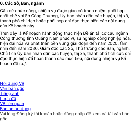
6. Các Sở, Ban, ngành
Căn cứ chức năng, nhiệm vụ được giao có trách nhiệm phối hợp
chặt chẽ với Sở Công Thương, Ủy ban nhân dân các huyện, thị xã,
thành phố chỉ đạo hoặc phối hợp chỉ đạo thực hiện các nội dung
của Kế hoạch này.
Trên đây là Kế hoạch hành động thực hiện Đề án tái cơ cấu ngành
Công thương tỉnh Quảng Nam phục vụ sự nghiệp công nghiệp hóa,
hiện đại hóa và phát triển bền vững giai đoạn đến năm 2020, tầm
nhìn đến năm 2030. Giám đốc các Sở, Thủ trưởng các Ban, ngành,
Chủ tịch Ủy ban nhân dân các huyện, thị xã, thành phố tích cực chỉ
đạo thực hiện để hoàn thành các mục tiêu, nội dung nhiệm vụ Kế
hoạch đề ra./.
Nội dung VB
Văn bản gốc
Tiếng anh
Lược đồ
VB liên quan
Bản án áp dụng
Vui lòng
Đăng ký
tài khoản hoặc
đăng nhập
để xem và tải văn bản
gốc.