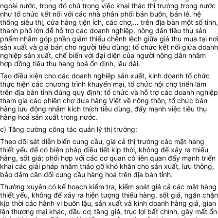
ngoài nước, trong đó chú trọng việc khai thác thị trường trong nước
như tổ chức kết nối với các nhà phân phối bán buôn, bán lẻ, hệ
thống siêu thị, cửa hàng tiện ích, các chợ,… trên địa bàn một số tỉnh,
thành phố lớn để hỗ trợ các doanh nghiệp, nông dân tiêu thụ sản
phẩm nhằm góp phần giảm thiểu chênh lệch giữa giá thu mua tại nơi
sản xuất và giá bán cho người tiêu dùng; tổ chức kết nối giữa doanh
nghiệp sản xuất, chế biến với đại diện của người nông dân nhằm
hợp đồng tiêu thụ hàng hoá ổn định, lâu dài.
Tạo điều kiện cho các doanh nghiệp sản xuất, kinh doanh tổ chức
thực hiện các chương trình khuyến mại, tổ chức hội chợ triển lãm
trên địa bàn tỉnh đúng quy định; tổ chức và hỗ trợ các doanh nghiệp
tham gia các phiên chợ đưa hàng Việt về nông thôn, tổ chức bán
hàng lưu động nhằm kích thích tiêu dùng, đẩy mạnh việc tiêu thụ
hàng hoá sản xuất trong nước.
c) Tăng cường công tác quản lý thị trường:
Theo dõi sát diễn biến cung cầu, giá cả thị trường các mặt hàng
thiết yếu để có biện pháp điều tiết kịp thời, không để xảy ra thiếu
hàng, sốt giá; phối hợp với các cơ quan có liên quan đẩy mạnh triển
khai các giải pháp nhằm tháo gỡ khó khăn cho sản xuất, lưu thông,
bảo đảm cân đối cung cầu hàng hoá trên địa bàn tỉnh.
Thường xuyên có kế hoạch kiểm tra, kiểm soát giá cả các mặt hàng
thiết yếu, không để xảy ra hiện tượng thiếu hàng, sốt giá, ngăn chặn
kịp thời các hành vi buôn lậu, sản xuất và kinh doanh hàng giả, gian
lận thương mại khác, đầu cơ, tăng giá, trục lợi bất chính, gây mất ổn