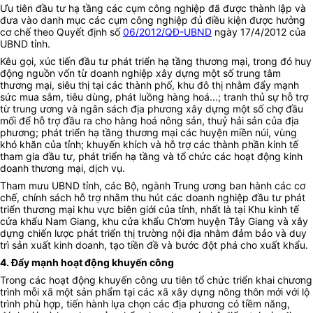
Ưu tiên đầu tư hạ tầng các cụm công nghiệp
đã được thành lập và
đưa vào danh mục các cụm công nghiệp đủ điều kiện được hưởng
cơ chế theo Quyết định số
06/2012/QĐ-UBND
ngày 17/4/2012 của
UBND tỉnh.
Kêu gọi, xúc tiến đầu tư phát triển hạ tầng thương mại, trong đó huy
động nguồn vốn từ doanh nghiệp xây dựng một số trung tâm
thương mại, siêu thị tại các thành phố, khu đô thị nhằm đẩy mạnh
sức mua sắm, tiêu dùng, phát luồng hàng hoá...; tranh thủ sự hỗ trợ
từ trung ương và ngân sách địa phương xây dựng một số chợ đầu
mối để hỗ trợ đầu ra cho hàng hoá nông sản, thuỷ hải sản của địa
phương; phát triển hạ tầng thương mại các huyện miền núi, vùng
khó khăn của tỉnh; khuyến khích và hỗ trợ các thành phần kinh tế
tham gia đầu tư, phát triển hạ tầng và tổ chức các hoạt động kinh
doanh thương mại, dịch vụ.
Tham mưu UBND tỉnh, các Bộ, ngành Trung ương ban hành các cơ
chế, chính sách hỗ trợ nhằm thu hút các doanh nghiệp đầu tư phát
triển thương mại khu vực biên giới của tỉnh, nhất là tại Khu kinh tế
cửa khẩu Nam Giang, khu cửa khẩu Ch’ơm huyện Tây Giang và xây
dựng chiến lược phát triển thị trường nội địa nhằm đảm bảo và duy
trì sản xuất kinh doanh, tạo tiền đề và bước đột phá cho xuất khẩu.
4. Đẩy mạnh h
oạt động khuyến công
Trong các hoạt động khuyến công ưu tiên t
ổ chức
triển khai chương
trình mỗi xã một sản phẩm tại các xã xây dựng nông thôn mới với lộ
trình phù hợp, tiến hành lựa chọn các địa phương có tiềm năng,