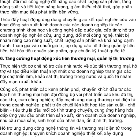
thuật, đổi mới công nghệ để nâng cao chất lượng sản phẩm, tăng
năng suất và tiết kiệm năng lượng, giảm thiểu chất thải, góp phần
thực hiện mục tiêu phát triển bền vững.
Thúc đẩy hoạt động ứng dụng chuyển giao kết quả nghiên cứu vào
hoạt động sản xuất kinh doanh của các doanh nghiệp từ các
chương trình khoa học và công nghệ cấp quốc gia, cấp tỉnh; hỗ trợ
doanh nghiệp nghiên cứu, ứng dụng, đổi mới công nghệ, thiết bị
nhằm nâng cao năng suất, chất lượng sản phẩm và khả năng cạnh
tranh, tham gia vào chuỗi giá trị, áp dụng các hệ thống quản lý tiên
tiến, hài hòa tiêu chuẩn sản phẩm, quy chuẩn kỹ thuật quốc tế.
6. Tăng cường hoạt động xúc tiến thương mại, quản lý thị trường
Thực hiện tốt cơ chế hỗ trợ của nhà nước về xúc tiến thương mại, hỗ
trợ và tạo điều kiện thuận lợi nhất cho doanh nghiệp tham gia các
hội chợ triển lãm, khảo sát thị trường trong nước và quốc tế nhằm
đẩy mạnh xuất khẩu.
Củng cố, phát triển các kênh phân phối, khuyến khích đầu tư các
loại hình thương mại hiện đại đồng bộ với phát triển các khu đô thị,
các khu, cụm công nghiệp; đẩy mạnh ứng dụng thương mại điện tử
trong doanh nghiệp; phát triển chuỗi liên kết hợp tác sản xuất - chế
biến - tiêu thụ là đầu mối có tính trung chuyển, cung ứng hàng hóa
đáp ứng yêu cầu phát triển sản xuất, kinh doanh của doanh nghiệp,
nhu cầu mua sắm, sinh hoạt của nhân dân, ổn định thị trường.
Hỗ trợ ứng dụng công nghệ thông tin và thương mại điện tử trong
doanh nghiệp; khuyến khích doanh nghiệp thiết kế, xây dựng