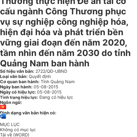
Thương thực hiện Đề án tái cơ
cấu ngành Công Thương phục
vụ sự nghiệp công nghiệp hóa,
hiện đại hóa và phát triển bền
vững giai đoạn đến năm 2020,
tầm nhìn đến năm 2030 do tỉnh
Quảng Nam ban hành
Số hiệu văn bản:
2722/QĐ-UBND
Loại văn bản:
Quyết định
Cơ quan ban hành:
Tỉnh Quảng Nam
Ngày ban hành:
05-08-2015
Ngày có hiệu lực:
05-08-2015
Đang có hiệu lực
Tình trạng hiệu lực:
Ngôn ngữ:
Định dạng văn bản hiện có:
MỤC LỤC
Không có mục lục
Tải về (WORD)