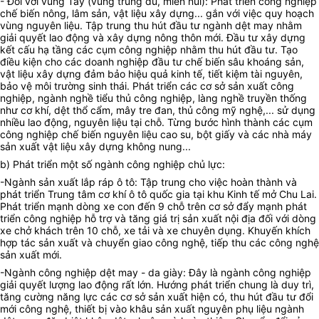
- Đối với vùng Tây (vùng trung du, miền núi): Phát triển công nghiệp
chế biến nông, lâm sản, vật liệu xây dựng... gắn với việc quy hoạch
vùng nguyên liệu.
Tập trung thu hút đầu tư ngành dệt may nhằm
giải quyết lao động và xây dựng nông thôn mới.
Đầu tư xây dựng
kết cấu hạ tầng các cụm công nghiệp nhằm thu hút đầu tư. Tạo
điều kiện cho các doanh nghiệp đầu tư chế biến sâu khoáng sản,
vật liệu xây dựng đảm bảo hiệu quả kinh tế, tiết kiệm tài nguyên,
bảo vệ môi trường sinh thái. Phát triển các cơ sở sản xuất công
nghiệp, ngành nghề tiểu thủ công nghiệp, làng nghề truyền thống
như cơ khí, dệt thổ cẩm, mây tre đan, thủ công mỹ nghệ,... sử dụng
nhiều lao động, nguyên liệu tại chỗ. Từng bước hình thành các cụm
công nghiệp chế biến nguyên liệu cao su, bột giấy và các nhà máy
sản xuất vật liệu xây dựng không nung...
b) Phát triển một số ngành công nghiệp chủ lực:
-Ngành sản xuất lắp ráp ô tô: Tập trung cho việc hoàn thành và
phát triển Trung tâm cơ khí ô tô quốc gia tại khu Kinh tế mở Chu Lai.
Phát triển mạnh dòng xe con đến 9 chỗ trên cơ sở đẩy mạnh phát
triển công nghiệp hỗ trợ và tăng giá trị sản xuất nội địa đối với dòng
xe chở khách trên 10 chỗ, xe tải và xe chuyên dụng. Khuyến khích
hợp tác sản xuất và chuyển giao công nghệ, tiếp thu các công nghệ
sản xuất mới.
-Ngành công nghiệp dệt may - da giày: Đây là ngành công nghiệp
giải quyết lượng lao động rất lớn. Hướng phát triển chung là duy trì,
tăng cường năng lực các cơ sở sản xuất hiện có, thu hút đầu tư đổi
mới công nghệ, thiết bị vào khâu sản xuất nguyên phụ liệu ngành