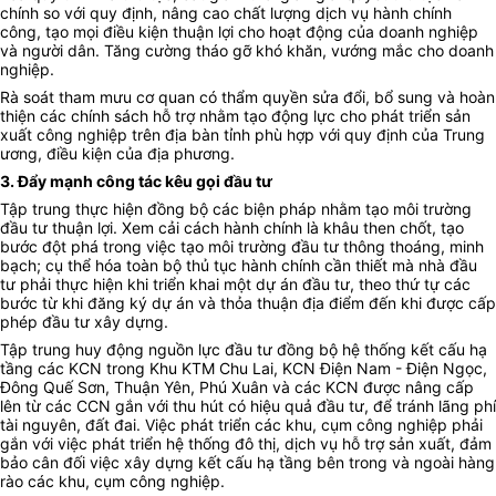
chính so với quy định, nâng cao chất lượng dịch vụ hành chính
công, tạo mọi điều kiện thuận lợi cho hoạt động của doanh nghiệp
và người dân. Tăng cường tháo gỡ khó khăn, vướng mắc cho doanh
nghiệp.
Rà soát tham mưu cơ quan có thẩm quyền sửa đổi, bổ sung và hoàn
thiện các chính sách hỗ trợ nhằm tạo động lực cho phát triển sản
xuất công nghiệp trên địa bàn tỉnh phù hợp với quy định của Trung
ương, điều kiện của địa phương.
3. Đẩy mạnh công tác kêu gọi đầu tư
Tập trung thực hiện đồng bộ các biện pháp nhằm tạo môi trường
đầu tư thuận lợi. Xem cải cách hành chính là khâu then chốt, tạo
bước đột phá trong việc tạo môi trường đầu tư thông thoáng, minh
bạch; cụ thể hóa toàn bộ thủ tục hành chính cần thiết mà nhà đầu
tư phải thực hiện khi triển khai một dự án đầu tư, theo thứ tự các
bước từ khi đăng ký dự án và thỏa thuận địa điểm đến khi được cấp
phép đầu tư xây dựng.
Tập trung huy động nguồn lực đầu tư đồng bộ hệ thống kết cấu
hạ
tầng các KCN trong Khu KTM Chu Lai, KCN Điện Nam - Điện Ngọc,
Đông Quế Sơn, Thuận Yên, Phú Xuân và các KCN được nâng cấp
lên từ các CCN gắn với thu hút có hiệu quả đầu tư, để tránh lãng phí
tài nguyên, đất đai. Việc phát triển các khu, cụm công nghiệp phải
gắn với việc phát triển hệ thống đô thị, dịch vụ hỗ trợ sản xuất, đảm
bảo cân đối việc xây dựng kết cấu hạ tầng bên trong và ngoài hàng
rào các khu, cụm công nghiệp.