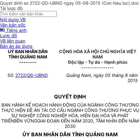
Quyet dinh so 2722-QD-UBND ngay 05-08-2015 (Con hieu luc).doc
Tải lược đồ
Nội dung VB
Văn bản gốc
Tiếng anh
Lược đồ
VB liên quan
Bản án áp dụng
UỶ BAN NHÂN DÂN
CỘNG HÒA XÃ HỘI CHỦ NGHĨA VIỆT
TỈNH QUẢNG NAM
NAM
--------
Độc lập - Tự do - Hạnh phúc
---------------
Số:
2722/QĐ-UBND
Quảng Nam, ngày 05 tháng 8 năm
2015
QUYẾT ĐỊNH
BAN HÀNH KẾ HOẠCH HÀNH ĐỘNG CỦA NGÀNH CÔNG THƯƠNG
THỰC HIỆN ĐỀ ÁN TÁI CƠ CẤU NGÀNH CÔNG THƯƠNG PHỤC VỤ
SỰ NGHIỆP CÔNG NGHIỆP HÓA, HIỆN ĐẠI HÓA VÀ PHÁT
TRIỂNBỀN VỮNGGIAI ĐOẠN ĐẾN NĂM 2020, TẦM NHÌN ĐẾN NĂM
2030
ỦY BAN NHÂN DÂN TỈNH QUẢNG NAM