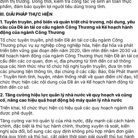
định thị trường. Đồng thời, kiểm tra công tác vệ sinh an toàn thực
phẩm, đảm bảo quyền lợi người tiêu dùng trong tỉnh.
III. GIẢI PHÁP THỰC HIỆN
1. Tuyên truyền, phổ biến và quán triệt chủ trương, nội dung, yêu
cầu của Đề án tái cơ cấu ngành Công Thương và Kế hoạch hành
động của ngành Công Thương
Tổ chức tuyên truyền, phổ biến Đề án tái cơ cấu ngành Công
Thương phục vụ sự nghiệp công nghiệp hóa, hiện đại hóa và phát
triển bền vững giai đoạn đến năm 2020, tầm nhìn đến năm 2030 và
Kế hoạch hành động của ngành Công Thương thực hiện Đề án tái cơ
cấu đến các cơ quan, đơn vị, địa phương từ tỉnh đến cơ sở thông
qua các hình thức như tổ chức hội nghị tuyên truyền, đưa tin trên
các phương tiện thông tin, đại chúng ở các cấp: Báo, Đài Phát thanh
- Truyền hình tỉnh, huyện, nhằm thống nhất về quan điểm chỉ đạo, tổ
chức thực hiện các nội dung của Đề án và Kế hoạch hành động từ
tỉnh đến cơ sở.
2. Tăng cường hiệu lực quản lý nhà nước về quy hoạch và củng
cố, nâng cao hiệu quả hoạt động bộ máy quản lý nhà nước
Triển khai, tổ chức thực hiện có hiệu quả các quy hoạch ngành đã
được phê duyệt.
Tăng cường vai trò quản lý của nhà nước, đẩy mạnh cải cách hành
chính, đặc biệt là thủ tục hành chính, thường xuyên rà soát, kiến
nghị sửa đổi, bổ sung các quy định không phù hợp nhằm đơn giản
hóa quy trình và thủ tục, cắt giảm thời gian giải quyết thủ tục hành