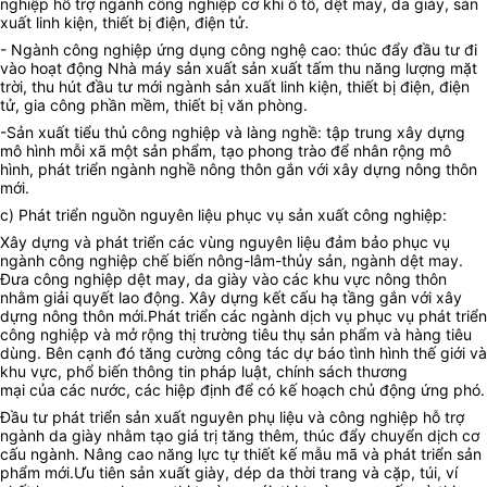
nghiệp hỗ trợ ngành công nghiệp cơ khí ô tô, dệt may, da giày, sản
xuất linh kiện, thiết bị điện, điện tử.
- Ngành công nghiệp ứng dụng công nghệ cao: thúc đẩy đầu tư đi
vào hoạt động Nhà máy sản xuất sản xuất tấm thu năng lượng mặt
trời, thu hút đầu tư mới ngành sản xuất linh kiện, thiết bị điện, điện
tử, gia công phần mềm, thiết bị văn phòng.
-Sản xuất tiểu thủ công nghiệp và làng nghề: tập trung xây dựng
mô hình mỗi xã một sản phẩm, tạo phong trào để nhân rộng mô
hình, phát triển ngành nghề nông thôn gắn với xây dựng nông thôn
mới.
c) Phát triển nguồn nguyên liệu phục vụ sản xuất công nghiệp:
Xây dựng và phát triển các vùng nguyên liệu
đảm bảo phục vụ
ngành
công nghiệp chế biến nông-lâm-thủy sản, ngành dệt may.
Đưa công nghiệp dệt may, da giày vào các khu vực nông thôn
nhằm giải quyết lao động. Xây dựng kết cấu hạ tầng gắn với xây
dựng nông thôn mới.Phát triển các ngành dịch vụ phục vụ phát triển
công nghiệp và mở rộng thị trường tiêu thụ sản phẩm và hàng tiêu
dùng. Bên cạnh đó tăng cường công tác dự báo tình hình thế giới và
khu vực, phổ biến thông tin pháp luật, chính sách thương
mại của các nước, các hiệp định để có kế hoạch chủ động ứng phó.
Đầu tư phát triển sản xuất nguyên phụ liệu và công nghiệp hỗ trợ
ngành da giày nhằm tạo giá trị tăng thêm, thúc đẩy chuyển dịch cơ
cấu ngành. Nâng cao năng lực tự thiết kế mẫu mã và phát triển sản
phẩm mới.Ưu tiên sản xuất giày, dép da thời trang và cặp, túi, ví