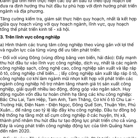
Đánh giá tình hình thực hiện các dự án đầu tư theo quy hoạch để
đưa ra định hướng thu hút đầu tư phù hợp với định hướng phát triển
ngành và địa phương.
Tăng cường kiểm tra, giám sát thực hiện quy hoạch, nhất là kết hợp
giữa quy hoạch vùng với quy hoạch ngành, lĩnh vực, quy hoạch
tổng thể phát triển kinh tế - xã hội.
3. Trên lĩnh vực công nghiệp
a) Hình thành các trung tâm công nghiệp theo vùng gắn với lợi thế
và nguồn lực của từng vùng để ưu tiên phát triển:
- Đối với vùng Đông (vùng đồng bằng ven biển, hải đảo): Đẩy mạnh
thu hút đầu tư vào lĩnh vực công nghiệp, dịch vụ, nhất là các ngành
công nghiệp sạch, công nghệ cao, công nghiệp sản xuất và lắp ráp
ô tô, công nghiệp chế biến... ; lấy công nghiệp sản xuất lắp ráp ô tô,
công nghiệp cơ khí làm ngành mũi nhọn kết hợp với phát triển các
ngành công nghiệp hỗ trợ nhằm tăng nhanh giá trị sản xuất công
nghiệp, giải quyết nhiều lao động, đóng góp vào ngân sách. Huy
động nguồn vốn đầu tư hoàn chỉnh hạ tầng các khu công nghiệp:
Bắc Chu Lai, Tam Hiệp, Tam Anh, Tam Thăng, Cơ khí ô tô Chu Lai -
Trường Hải, Điện Nam - Điện Ngọc, Đông Quế Sơn, Thuận Yên, Phú
Xuân... để nâng cao tỷ lệ lấp đầy khu công nghiệp. Đầu tư đồng bộ
hệ thống hạ tầng một số cụm công nghiệp ở các huyện, thị xã,
thành phố nhằm thu hút đầu tư tạo động lực phát triển cho cả vùng.
Đây là vùng phát triển công nghiệp động lực của tỉnh Quảng Nam
đến năm 2020.