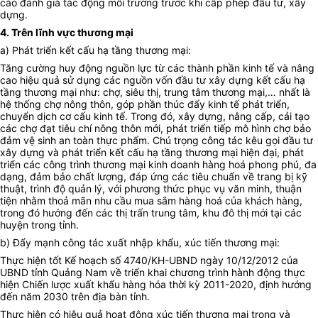
cáo đánh giá tác động môi trường trước khi cấp phép đầu tư, xây
dựng.
4. Trên lĩnh vực thương mại
a) Phát triển kết cấu hạ tầng thương mại:
Tăng cường huy động nguồn lực từ các thành phần kinh tế và nâng
cao hiệu quả sử dụng các nguồn vốn đầu tư xây dựng kết cấu hạ
tầng thương mại như: chợ, siêu thị, trung tâm thương mại,… nhất là
hệ thống chợ nông thôn, góp phần thúc đẩy kinh tế phát triển,
chuyển dịch cơ cấu kinh tế. Trong đó, xây dựng, nâng cấp, cải tạo
các chợ đạt tiêu chí nông thôn mới, phát triển tiếp mô hình chợ bảo
đảm vệ sinh an toàn thực phẩm. Chú trọng công tác kêu gọi đầu tư
xây dựng và phát triển kết cấu hạ tầng thương mại hiện đại, phát
triển các công trình thương mại kinh doanh hàng hoá phong phú, đa
dạng, đảm bảo chất lượng, đáp ứng các tiêu chuẩn về trang bị kỹ
thuật, trình độ quản lý, với phương thức phục vụ văn minh, thuận
tiện nhằm thoả mãn nhu cầu mua sắm hàng hoá của khách hàng,
trong đó hướng đến các thị trấn trung tâm, khu đô thị mới tại các
huyện trong tỉnh.
b) Đẩy mạnh công tác xuất nhập khẩu, xúc tiến thương mại:
Thực hiện tốt Kế hoạch số 4740/KH-UBND ngày 10/12/2012 của
UBND tỉnh Quảng Nam về triển khai chương trình hành động thực
hiện Chiến lược xuất khẩu hàng hóa thời kỳ 2011-2020, định hướng
đến năm 2030 trên địa bàn tỉnh.
Thực hiện có hiệu quả hoạt động xúc tiến thương mại trong và