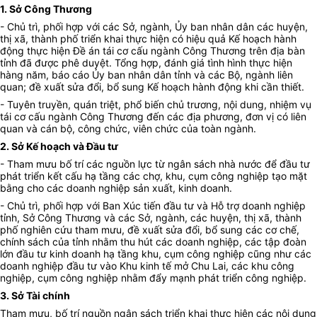
1. Sở Công Thương
- Chủ trì, phối hợp với các Sở, ngành, Ủy ban nhân dân các huyện,
thị xã, thành phố triển khai thực hiện có hiệu quả Kế hoạch hành
động thực hiện Đề án tái cơ cấu ngành Công Thương trên địa bàn
tỉnh đã được phê duyệt. Tổng hợp, đánh giá tình hình thực hiện
hàng năm, báo cáo Ủy ban nhân dân tỉnh và các Bộ, ngành liên
quan; đề xuất sửa đổi, bổ sung Kế hoạch hành động khi cần thiết.
- Tuyên truyền, quán triệt, phổ biến chủ trương, nội dung, nhiệm vụ
tái cơ cấu ngành Công Thương đến các địa phương, đơn vị có liên
quan và cán bộ, công chức, viên chức của toàn ngành.
2. Sở Kế hoạch và Đầu tư
- Tham mưu bố trí các nguồn lực từ ngân sách nhà nước để đầu tư
phát triển kết cấu hạ tầng các chợ, khu, cụm công nghiệp tạo mặt
bằng cho các doanh nghiệp sản xuất, kinh doanh.
- Chủ trì, phối hợp với Ban Xúc tiến đầu tư và Hỗ trợ doanh nghiệp
tỉnh, Sở Công Thương và các Sở, ngành, các huyện, thị xã, thành
phố nghiên cứu tham mưu, đề xuất sửa đổi, bổ sung các cơ chế,
chính sách của tỉnh nhằm thu hút các doanh nghiệp, các tập đoàn
lớn đầu tư kinh doanh hạ tầng khu, cụm công nghiệp cũng như các
doanh nghiệp đầu tư vào Khu kinh tế mở Chu Lai, các khu công
nghiệp, cụm công nghiệp nhằm đẩy mạnh phát triển công nghiệp.
3. Sở Tài chính
Tham mưu, bố trí nguồn ngân sách triển khai thực hiện các nội dung