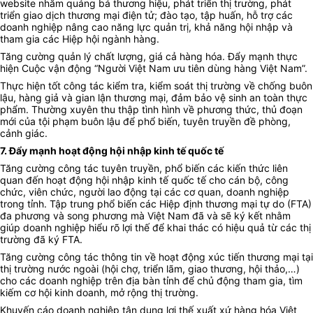
website nhằm quảng bá thương hiệu, phát triển thị trường, phát
triển giao dịch thương mại điện tử; đào tạo, tập huấn, hỗ trợ các
doanh nghiệp nâng cao năng lực quản trị, khả năng hội nhập và
tham gia các Hiệp hội ngành hàng.
Tăng cường quản lý chất lượng, giá cả hàng hóa. Đẩy mạnh thực
hiện Cuộc vận động “Người Việt Nam ưu tiên dùng hàng Việt Nam”.
Thực hiện tốt công tác kiểm tra, kiểm soát thị trường về chống buôn
lậu, hàng giả và gian lận thương mại, đảm bảo vệ sinh an toàn thực
phẩm. Thường xuyên thu thập tình hình về phương thức, thủ đoạn
mới của tội phạm buôn lậu để phổ biến, tuyên truyền đề phòng,
cảnh giác.
7. Đẩy mạnh hoạt động hội nhập kinh tế quốc tế
Tăng cường công tác tuyên truyền, phổ biến các kiến thức liên
quan đến hoạt động hội nhập kinh tế quốc tế cho cán bộ, công
chức, viên chức, người lao động tại các cơ quan, doanh nghiệp
trong tỉnh. Tập trung phổ biến các Hiệp định thương mại tự do (FTA)
đa phương và song phương mà Việt Nam đã và sẽ ký kết nhằm
giúp doanh nghiệp hiểu rõ lợi thế để khai thác có hiệu quả từ các thị
trường đã ký FTA.
Tăng cường công tác thông tin về hoạt động xúc tiến thương mại tại
thị trường nước ngoài (hội chợ, triển lãm, giao thương, hội thảo,…)
cho các doanh nghiệp trên địa bàn tỉnh để chủ động tham gia, tìm
kiếm cơ hội kinh doanh, mở rộng thị trường.
Khuyến cáo doanh nghiệp tận dụng lợi thế xuất xứ hàng hóa Việt