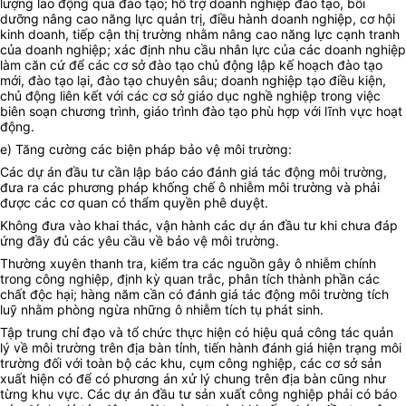
lượng lao động qua đào tạo; hỗ trợ doanh nghiệp đào tạo, bồi
dưỡng nâng cao năng lực quản trị, điều hành doanh nghiệp, cơ hội
kinh doanh, tiếp cận thị trường nhằm nâng cao năng lực cạnh tranh
của doanh nghiệp; xác định nhu cầu nhân lực của các doanh nghiệp
làm căn cứ để các cơ sở đào tạo chủ động lập kế hoạch đào tạo
mới, đào tạo lại, đào tạo chuyên sâu; doanh nghiệp tạo điều kiện,
chủ động liên kết với các cơ sở giáo dục nghề nghiệp trong việc
biên soạn chương trình, giáo trình đào tạo phù hợp với lĩnh vực hoạt
động.
e) Tăng cường các biện pháp bảo vệ môi trường:
Các dự án đầu tư cần lập báo cáo đánh giá tác động môi trường,
đưa ra các phương pháp khống chế ô nhiễm môi trường và phải
được các cơ quan có thẩm quyền phê duyệt.
Không đưa vào khai thác, vận hành các dự án đầu tư khi chưa đáp
ứng đầy đủ các yêu cầu về bảo vệ môi trường.
Thường xuyên thanh tra, kiểm tra các nguồn gây ô nhiễm chính
trong công nghiệp, định kỳ quan trắc, phân tích thành phần các
chất độc hại; hàng năm cần có đánh giá tác động môi trường tích
luỹ nhằm phòng ngừa những ô nhiễm tích tụ phát sinh.
Tập trung chỉ đạo và tổ chức thực hiện có hiệu quả công tác quản
lý về môi trường trên địa bàn tỉnh, tiến hành đánh giá hiện trạng môi
trường đối với toàn bộ các khu, cụm công nghiệp, các cơ sở sản
xuất hiện có để có phương án xử lý chung trên địa bàn cũng như
từng khu vực. Các dự án đầu tư sản xuất công nghiệp phải có báo