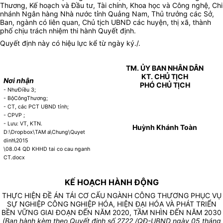
Thương, Kế hoạch và Đầu tư, Tài chính, Khoa học và Công nghệ, Chi
nhánh Ngân hàng Nhà nước tỉnh Quảng Nam, Thủ trưởng các Sở,
Ban, ngành có liên quan, Chủ tịch UBND các huyện, thị xã, thành
phố chịu trách nhiệm thi hành Quyết định.
Quyết định này có hiệu lực kể từ ngày ký./.
TM. ỦY BAN NHÂN DÂN
KT. CHỦ TỊCH
Nơi nhận
PHÓ CHỦ TỊCH
- NhưĐiều 3;
- BộCôngThương;
- CT, các PCT UBND tỉnh;
- CPVP ;
- Lưu: VT, KTN.
Huỳnh Khánh Toàn
D:\Dropbox\TAM a\Chung\Quyet
dinh\2015
\08.04 QD KHHD tai co cau nganh
CT.docx
KẾ HOẠCH HÀNH ĐỘNG
THỰC HIỆN ĐỀ ÁN TÁI CƠ CẤU NGÀNH CÔNG THƯƠNG PHỤC VỤ
SỰ NGHIỆP CÔNG NGHIỆP HÓA, HIỆN ĐẠI HÓA VÀ PHÁT TRIỂN
BỀN VỮNG GIAI ĐOẠN ĐẾN NĂM 2020, TẦM NHÌN ĐẾN NĂM 2030
(Ban hành kèm theo Quyết định số 2722 /QĐ-UBND ngày 05 tháng