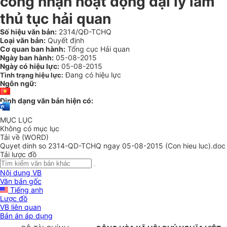
công nhận hoạt động đại lý làm
thủ tục hải quan
Số hiệu văn bản:
2314/QĐ-TCHQ
Loại văn bản:
Quyết định
Cơ quan ban hành:
Tổng cục Hải quan
Ngày ban hành:
05-08-2015
Ngày có hiệu lực:
05-08-2015
Đang có hiệu lực
Tình trạng hiệu lực:
Ngôn ngữ:
Định dạng văn bản hiện có:
MỤC LỤC
Không có mục lục
Tải về (WORD)
Quyet dinh so 2314-QD-TCHQ ngay 05-08-2015 (Con hieu luc).doc
Tải lược đồ
Nội dung VB
Văn bản gốc
Tiếng anh
Lược đồ
VB liên quan
Bản án áp dụng