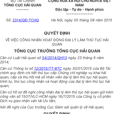
BỘ TÀI CHÍNH
CỘNG HÒA XÃ HỘI CHỦ NGHĨA VIỆT
TỔNG CỤC HẢI QUAN
NAM
-------
Độc lập - Tự do - Hạnh phúc
---------------
Số:
2314/QĐ-TCHQ
Hà Nội, ngày 05 tháng 08 năm 2015
QUYẾT ĐỊNH
VỀ VIỆC CÔNG NHẬN HOẠT ĐỘNG ĐẠI LÝ LÀM THỦ TỤC HẢI
QUAN
TỔNG CỤC TRƯỞNG TỔNG CỤC HẢI QUAN
Căn cứ Luật Hải quan số
54/2014/QH13
ngày 23 tháng 6 năm
2014;
Căn cứ Thông tư số
12/2015/TT-BTC
ngày 30/01/2015 của Bộ Tài
chính quy định chi tiết thủ tục cấp Chứng chỉ nghiệp vụ khai hải
quan; cấp và thu hồi mã số nhân viên đại lý làm thủ tục hải quan;
trình tự, thủ tục công nhận và hoạt động của đại lý làm thủ tục hải
quan;
Căn cứ hồ sơ đề nghị công nhận đại lý làm thủ tục hải quan gửi kèm
công văn số 1507/VLC-HCM ngày 16/7/2015 của Công ty cổ phần
Dịch vụ giao nhận vận tải Ưu Vận;
Xét đề nghị của Cục trưởng Cục Giám sát quản lý về Hải quan,
QUYẾT ĐỊNH: