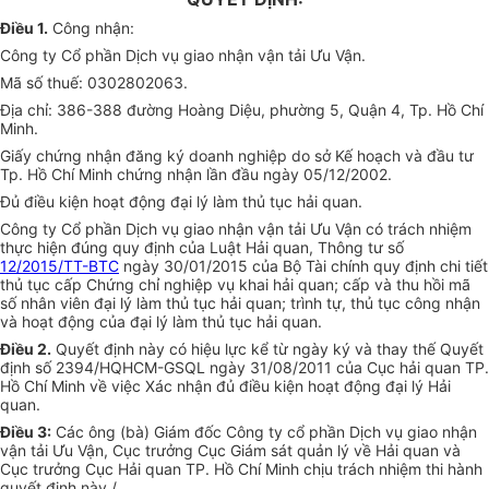
Điều 1.
Công nhận:
Công ty Cổ phần Dịch vụ giao nhận vận tải Ưu Vận.
Mã số thuế: 0302802063.
Địa chỉ: 386-388 đường Hoàng Diệu, phường 5, Quận 4, Tp. Hồ Chí
Minh.
Giấy chứng nhận đăng ký doanh nghiệp do sở Kế hoạch và đầu tư
Tp. Hồ Chí Minh chứng nhận lần đầu ngày 05/12/2002.
Đủ điều kiện hoạt động đại lý làm thủ tục hải quan.
Công ty Cổ phần Dịch vụ giao nhận vận tải Ưu Vận có trách nhiệm
thực hiện đúng quy định của Luật Hải quan, Thông tư số
12/2015/TT-BTC
ngày 30/01/2015 của Bộ Tài chính quy định chi tiết
thủ tục cấp Chứng chỉ nghiệp vụ khai hải quan; cấp và thu hồi mã
số nhân viên đại lý làm thủ tục hải quan; trình tự, thủ tục công nhận
và hoạt động của đại lý làm thủ tục hải quan.
Điều 2.
Quyết định này có hiệu lực kể từ ngày ký và thay thế Quyết
định số 2394/HQHCM-GSQL ngày 31/08/2011 của Cục hải quan TP.
Hồ Chí Minh về việc Xác nhận đủ điều kiện hoạt động đại lý Hải
quan.
Điều 3:
Các ông (bà) Giám đốc Công ty cổ phần Dịch vụ giao nhận
vận tải Ưu Vận, Cục trưởng Cục Giám sát quản lý về Hải quan và
Cục trưởng Cục Hải quan TP. Hồ Chí Minh chịu trách nhiệm thi hành
quyết định này./.