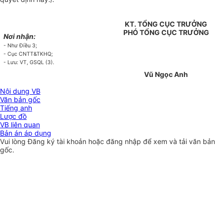
KT. TỔNG CỤC TRƯỞNG
PHÓ TỔNG CỤC TRƯỞNG
Nơi nhận:
- Như Điều 3;
- Cục CNTT&TKHQ;
- Lưu: VT, GSQL (3).
Vũ Ngọc Anh
Nội dung VB
Văn bản gốc
Tiếng anh
Lược đồ
VB liên quan
Bản án áp dụng
Vui lòng
Đăng ký
tài khoản hoặc
đăng nhập
để xem và tải văn bản
gốc.