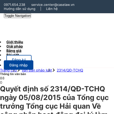
0971.654.238
service.center@caselaw.vn
Hướng dẫn sử dụng
|
Liên hệ
Toggle Navigation
Giới thiệu
Giải pháp
Bảng giá
Bài viết
Đăng ký
Đăng nhập
Trang chủ
Văn bản pháp luật
2314/QĐ-TCHQ
Thông tin văn bản
88
0
Quyết định số 2314/QĐ-TCHQ
ngày 05/08/2015 của Tổng cục
trưởng Tổng cục Hải quan Về