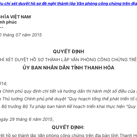
chí xét duyệt hồ sơ đề nghị thành lập Văn phòng công chứng trên đị
GHĨA VIỆT NAM
ạnh phúc
--
0 tháng 07 năm 2015
QUYẾT ĐỊNH
CHÍ XÉT DUYỆT HỒ SƠ THÀNH LẬP VĂN PHÒNG CÔNG CHỨNG TRÊ
ỦY BAN NHÂN DÂN TỈNH THANH HÓA
014;
Chính phủ quy định chi tiết và hướng dẫn thi hành một số điều của
 Thủ tướng Chính phủ phê duyệt “Quy hoạch tổng thể phát triển t
Bộ trưởng Bộ Tư pháp ban hành Kế hoạch triển khai thực hiện “Quy
 ngày 29 tháng 6 năm 2015,
QUYẾT ĐỊNH:
ệt hồ sơ thành lập Văn phòng công chứng trên địa bàn tỉnh Thanh H