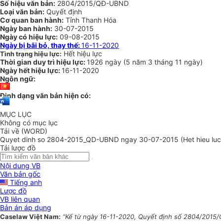
Số hiệu văn bản:
2804/2015/QĐ-UBND
Loại văn bản:
Quyết định
Cơ quan ban hành:
Tỉnh Thanh Hóa
Ngày ban hành:
30-07-2015
Ngày có hiệu lực:
09-08-2015
Ngày bị bãi bỏ, thay thế:
16-11-2020
Hết hiệu lực
Tình trạng hiệu lực:
Thời gian duy trì hiệu lực:
1926 ngày
(
5 năm
3 tháng
11 ngày
)
Ngày hết hiệu lực:
16-11-2020
Ngôn ngữ:
Định dạng văn bản hiện có:
MỤC LỤC
Không có mục lục
Tải về (WORD)
Quyet dinh so 2804-2015_QD-UBND ngay 30-07-2015 (Het hieu luc
Tải lược đồ
Nội dung VB
Văn bản gốc
Tiếng anh
Lược đồ
VB liên quan
Bản án áp dụng
Caselaw Việt Nam:
“Kể từ ngày 16-11-2020, Quyết định số 2804/2015/