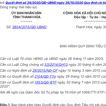
bởi
Quyết định số 39/2020/QĐ-UBND ngày 29/10/2020 Quy định về tiêu 
Dòng trạng thái hiệu lực.
ỦY BAN NHÂN DÂN
CỘNG HÒA XÃ HỘI CHỦ N
TỈNH THANH HÓA
Độc lập - Tự do - H
-------
-------------
Số:
2804/2015/QĐ-UBND
Thanh Hóa, ngày 3
BAN HÀNH QUY ĐỊNH TIÊU 
Căn cứ Luật Tổ chức HĐND và UBND ngày 26 tháng 11 năm 2003;
Căn cứ Luật Công chứng số
53/2014/QH13
ngày 20 tháng 6 năm 2
Căn cứ Nghị định số
29/2015/NĐ-CP
ngày 15 tháng 3 năm 2015 của 
Căn cứ Quyết định số
2104/QĐ-TTg
ngày 29 tháng 12 năm 2012 của
Căn cứ Quyết định số
1953/QĐ-BTP
ngày 30 tháng 7 năm 2013 của 
2020”;
Xét đề nghị của Giám đốc Sở Tư pháp tại Tờ trình số 1066/TTr-STP
Điều 1.
Ban hành kèm theo Quyết định này Quy định Tiêu chí xét duy