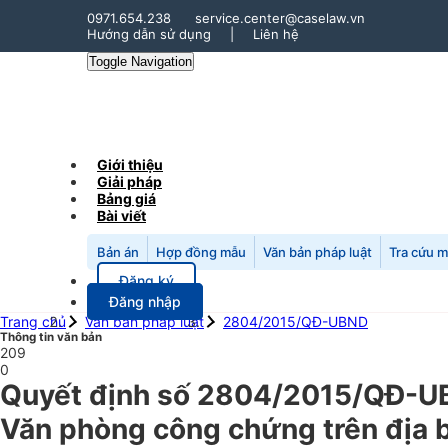
0971.654.238
service.center@caselaw.vn
Hướng dẫn sử dụng
|
Liên hệ
Toggle Navigation
Giới thiệu
Giải pháp
Bảng giá
Bài viết
Bản án
Hợp đồng mẫu
Văn bản pháp luật
Tra cứu 
Đăng ký
Đăng nhập
Trang chủ
Văn bản pháp luật
2804/2015/QĐ-UBND
Thông tin văn bản
209
0
Quyết định số 2804/2015/QĐ-UBN
Văn phòng công chứng trên địa 