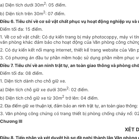
2
a) Diện tích dưới 30m
: 05 điểm.
2
b) Diện tích trên 30m
: 07 điểm.
Điều 6. Tiêu chí về cơ sở vật chất phục vụ hoạt động nghiệp vụ 
Điểm tối đa: 15 điểm.
1.
Về cơ sở vật chất:
Có dự kiến trang bị máy photocoppy, máy vi tính
văn phòng khác đảm bảo cho hoạt động của Văn phòng công chứn
2. Có
dự kiến kết nối mạng internet, thiết kế trang website của Vă
3. Có phương án đầu tư phần mềm hoặc sử dụng phần mềm phục vụ
Điều 7. Tiêu chí về
an ninh trật tự,
an toàn giao thông và phòng ch
Điểm tối đa: 08 điểm.
1. Diện tích dành cho chỗ giữ xe.
2
a) Diện tích chỗ giữ xe dưới 30m
:
02 điểm.
2
b) Diện tích chỗ giữ xe từ 30m
trở lên:
04 điểm.
2. Địa điểm giữ xe thuận lợi, đảm bảo an ninh trật tự, an toàn giao thông
3. Văn phòng công chứng có trang thiết bị phòng chống cháy nổ:
02
Chương III
XÉT 
Điều 8. Tiếp nhận và xét duyệt hồ sơ đề nghị thành lập Văn phòn