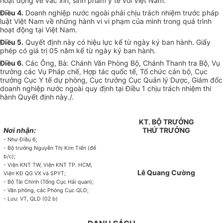
hoạt động về vắc xin, sinh phẩm y tế với Việt Nam.
Điều 4.
Doanh nghiệp nước ngoài phải chịu trách nhiệm trước pháp
luật Việt Nam về những hành vi vi phạm của mình trong quá trình
hoạt động tại Việt Nam.
Điều 5.
Quyết định này có hiệu lực kể từ ngày ký ban hành. Giấy
phép có giá trị 05 năm kể từ ngày ký ban hành.
Điều 6.
Các Ông, Bà: Chánh Văn Phòng Bộ, Chánh Thanh tra Bộ, Vụ
trưởng các Vụ Pháp chế, Hợp tác quốc tế, Tổ chức cán bộ, Cục
trưởng Cục Y tế dự phòng, Cục trưởng Cục Quản lý Dược, Giám đốc
doanh nghiệp nước ngoài quy định tại Điều 1 chịu trách nhiệm thi
hành Quyết định này./.
KT. BỘ TRƯỞNG
Nơi nhận:
THỨ TRƯỞNG
- Như Điều 6;
- Bộ trưởng Nguyễn Thị Kim Tiến (để
b/c);
- Viện KNT TW, Viện KNT TP. HCM,
Lê Quang Cường
Viện KĐ QG VX và SPYT;
- Bộ Tài Chính (Tổng Cục Hải quan);
- Văn phòng, các Phòng Cục QLD;
- Lưu: VT, QLD (02 b)