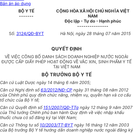
Bản án áp dụng
BỘ Y TẾ
CỘNG HÒA XÃ HỘI CHỦ NGHĨA VIỆT
-------
NAM
Độc lập - Tự do - Hạnh phúc
---------------
Số:
3124/QĐ-BYT
Hà Nội, ngày 28 tháng 07 năm 2015
QUYẾT ĐỊNH
VỀ VIỆC CÔNG BỐ DANH SÁCH DOANH NGHIỆP NƯỚC NGOÀI
ĐƯỢC CẤP GIẤY PHÉP HOẠT ĐỘNG VỀ VẮC XIN, SINH PHẨM Y TẾ
TẠI VIỆT NAM
BỘ TRƯỞNG BỘ Y TẾ
Căn cứ Luật Dược ngày 14 tháng 6 năm 2005;
Căn cứ Nghị định số
63/2012/NĐ-CP
ngày 31 tháng 08 năm 2012
của Chính phủ quy định chức năng, nhiệm vụ, quyền hạn và cơ cấu
tổ chức của Bộ Y tế;
Căn cứ Quyết định số
151/2007/QĐ-TTg
ngày 12 tháng 9 năm 2007
của Thủ tướng Chính phủ ban hành Quy định về việc nhập khẩu
thuốc chưa có số đăng ký tại Việt Nam;
Căn cứ Thông tư số
10/2003/TT-BYT
ngày 16 tháng 12 năm 2003
của Bộ trưởng Bộ Y tế hướng dẫn doanh nghiệp nước ngoài đăng ký