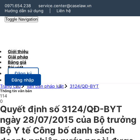
0971.654.238
service.center@caselaw.vn
Hướng dẫn sử dụng
|
Liên hệ
Toggle Navigation
Giới thiệu
Giải pháp
Bảng giá
Bài viết
Đăng ký
Đăng nhập
Trang chủ
Văn bản pháp luật
3124/QĐ-BYT
Thông tin văn bản
114
0
Quyết định số 3124/QĐ-BYT
ngày 28/07/2015 của Bộ trưởng
Bộ Y tế Công bố danh sách