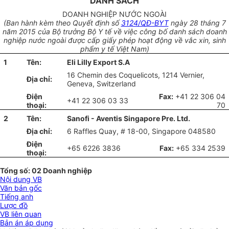
DANH SÁCH
DOANH NGHIỆP NƯỚC NGOÀI
(Ban hành kèm theo Quyết định số
3124/QĐ-BYT
ngày 28 tháng 7
năm 2015 của Bộ trưởng Bộ Y tế về việc công bố danh sách doanh
nghiệp nước ngoài được cấp giấy phép hoạt động về vắc xin, sinh
phẩm y tế Việt Nam)
1
Tên:
Eli Lilly Export S.A
16 Chemin des Coquelicots, 1214 Vernier,
Địa chỉ:
Geneva, Switzerland
Điện
Fax:
+41 22 306 04
+41 22 306 03 33
thoại:
70
2
Tên:
Sanofi - Aventis Singapore Pre. Ltd.
Địa chỉ:
6 Raffles Quay, # 18-00, Singapore 048580
Điện
+65 6226 3836
Fax:
+65 334 2539
thoại:
Tổng số: 02 Doanh nghiệp
Nội dung VB
Văn bản gốc
Tiếng anh
Lược đồ
VB liên quan
Bản án áp dụng