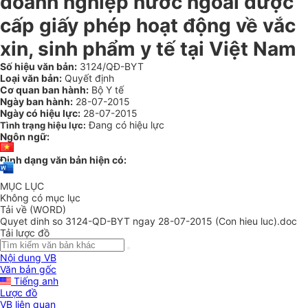
doanh nghiệp nước ngoài được
cấp giấy phép hoạt động về vắc
xin, sinh phẩm y tế tại Việt Nam
Số hiệu văn bản:
3124/QĐ-BYT
Loại văn bản:
Quyết định
Cơ quan ban hành:
Bộ Y tế
Ngày ban hành:
28-07-2015
Ngày có hiệu lực:
28-07-2015
Đang có hiệu lực
Tình trạng hiệu lực:
Ngôn ngữ:
Định dạng văn bản hiện có:
MỤC LỤC
Không có mục lục
Tải về (WORD)
Quyet dinh so 3124-QD-BYT ngay 28-07-2015 (Con hieu luc).doc
Tải lược đồ
Nội dung VB
Văn bản gốc
Tiếng anh
Lược đồ
VB liên quan