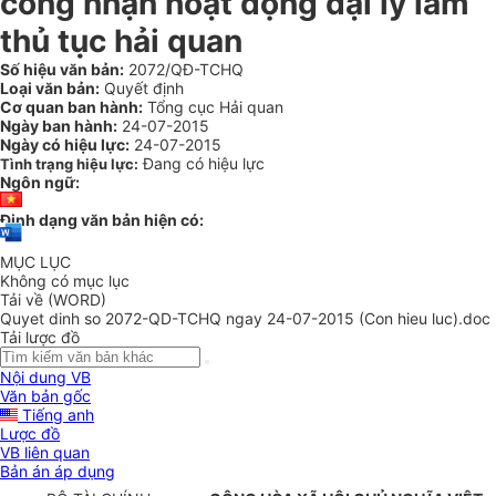
công nhận hoạt động đại lý làm
thủ tục hải quan
Số hiệu văn bản:
2072/QĐ-TCHQ
Loại văn bản:
Quyết định
Cơ quan ban hành:
Tổng cục Hải quan
Ngày ban hành:
24-07-2015
Ngày có hiệu lực:
24-07-2015
Đang có hiệu lực
Tình trạng hiệu lực:
Ngôn ngữ:
Định dạng văn bản hiện có:
MỤC LỤC
Không có mục lục
Tải về (WORD)
Quyet dinh so 2072-QD-TCHQ ngay 24-07-2015 (Con hieu luc).doc
Tải lược đồ
Nội dung VB
Văn bản gốc
Tiếng anh
Lược đồ
VB liên quan
Bản án áp dụng