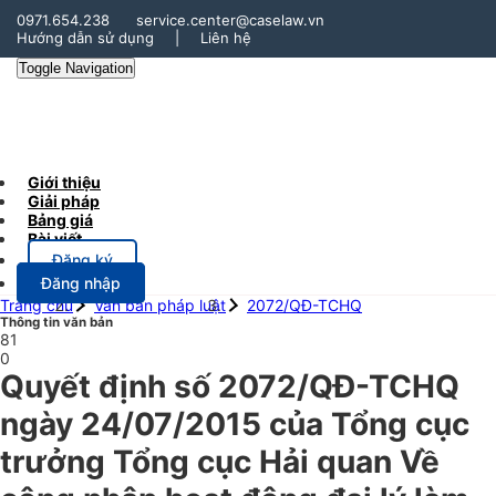
0971.654.238
service.center@caselaw.vn
Hướng dẫn sử dụng
|
Liên hệ
Toggle Navigation
Giới thiệu
Giải pháp
Bảng giá
Bài viết
Đăng ký
Đăng nhập
Trang chủ
Văn bản pháp luật
2072/QĐ-TCHQ
Thông tin văn bản
81
0
Quyết định số 2072/QĐ-TCHQ
ngày 24/07/2015 của Tổng cục
trưởng Tổng cục Hải quan Về