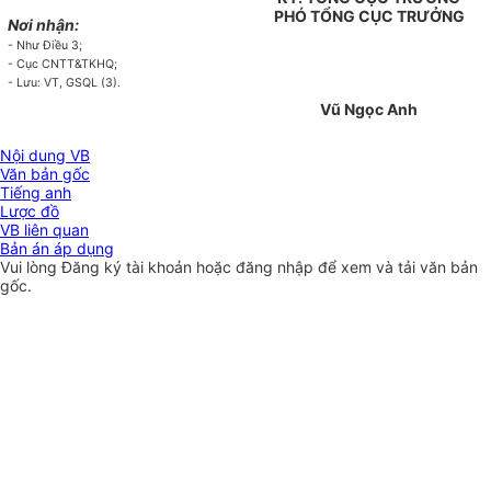
PHÓ TỔNG CỤC TRƯỞNG
Nơi nhận:
- Như Điều 3;
- Cục CNTT&TKHQ;
- Lưu: VT, GSQL (3).
Vũ Ngọc Anh
Nội dung VB
Văn bản gốc
Tiếng anh
Lược đồ
VB liên quan
Bản án áp dụng
Vui lòng
Đăng ký
tài khoản hoặc
đăng nhập
để xem và tải văn bản
gốc.