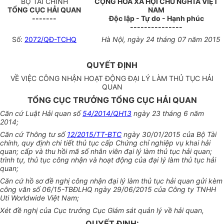
BỘ TÀI CHÍNH
CỘNG HÒA XÃ HỘI CHỦ NGHĨA VIỆT
TỔNG CỤC HẢI QUAN
NAM
-------
Độc lập - Tự do - Hạnh phúc
---------------
Số:
2072/QĐ-TCHQ
Hà Nội, ngày 24 tháng 07 năm 2015
QUYẾT ĐỊNH
VỀ VIỆC CÔNG NHẬN HOẠT ĐỘNG ĐẠI LÝ LÀM THỦ TỤC HẢI
QUAN
TỔNG CỤC TRƯỞNG TỔNG CỤC HẢI QUAN
Căn cứ Luật Hải quan số
54/2014/QH13
ngày 23
tháng
6 năm
2014;
Căn cứ Thông tư số
12/2015/TT-BTC
ngày 30/01/2015 của Bộ Tài
chính, quy định chi tiết thủ tục cấp Chứng chỉ nghiệp vụ khai hải
quan; cấp và thu hồi mã số nhân viên đại lý làm thủ tục hải quan;
trình tự, thủ tục công nhận và hoạt động của đại lý làm thủ tục hải
quan;
Căn cứ hồ sơ đề nghị công nhận đại lý làm thủ tục hải quan gửi kèm
công văn số 06/15-TBĐLHQ ngày 29/06/2015 của Công ty TNHH
Uti Worldwide Việt Nam;
Xét đề nghị của Cục trưởng Cục Giám sát quản lý về hải quan,
QUYẾT ĐỊNH: