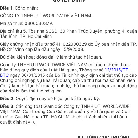
Điều 1.
Công nhận:
CÔNG TY TNHH UTI WORLDWIDE VIỆT NAM.
Mã số thuế: 0306030379.
Địa chỉ: lầu 5, Tòa nhà SCSC, 30 Phan Thúc Duyên, phường 4, quận
Tân Bình, TP. Hồ Chí Minh
Giấy chứng nhận đầu tư số 411022000329 do Ủy ban nhân dân TP.
Hồ Chí Minh cấp lần đầu ngày 15/9/2008.
Đủ điều kiện hoạt động đại lý làm thủ tục hải quan.
Công ty TNHH UTI WORLDWIDE VIỆT NAM có trách nhiệm thực
hiện đúng quy định của Luật Hải quan, Thông tư số
12/2015/TT-
BTC
ngày 30/01/2015 của Bộ Tài chính quy định chi tiết thủ tục cấp
Chứng chỉ nghiệp vụ khai hải quan; cấp và thu hồi mã số nhân viên
đại lý làm thủ tục hải quan; trình tự, thủ tục công nhận và hoạt động
của đại lý làm thủ tục hải quan.
Điều 2.
Quyết định này có hiệu lực kể từ ngày ký.
Điều 3.
Các ông (bà) Giám đốc Công ty TNHH UTI WORLDWIDE
VIỆT NAM, Cục trưởng Cục Giám sát quản lý về hải quan và Cục
trưởng Cục Hải quan TP. Hồ Chí Minh chịu trách nhiệm thi hành
quyết định này ./.
KT. TỔNG CỤC TRƯỞNG