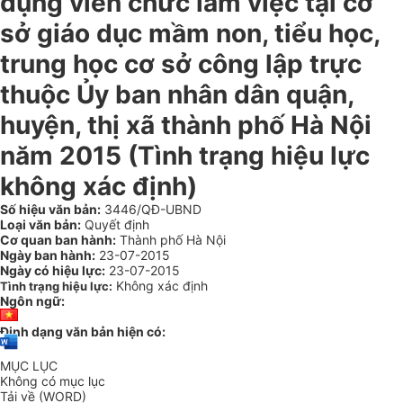
dụng viên chức làm việc tại cơ
sở giáo dục mầm non, tiểu học,
trung học cơ sở công lập trực
thuộc Ủy ban nhân dân quận,
huyện, thị xã thành phố Hà Nội
năm 2015 (Tình trạng hiệu lực
không xác định)
Số hiệu văn bản:
3446/QĐ-UBND
Loại văn bản:
Quyết định
Cơ quan ban hành:
Thành phố Hà Nội
Ngày ban hành:
23-07-2015
Ngày có hiệu lực:
23-07-2015
Không xác định
Tình trạng hiệu lực:
Ngôn ngữ:
Định dạng văn bản hiện có:
MỤC LỤC
Không có mục lục
Tải về (WORD)