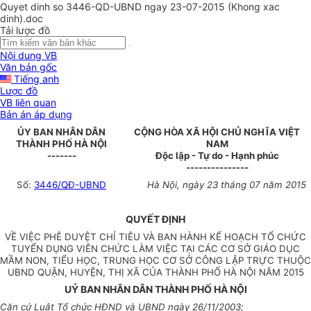
Quyet dinh so 3446-QD-UBND ngay 23-07-2015 (Khong xac
dinh).doc
Tải lược đồ
Nội dung VB
Văn bản gốc
Tiếng anh
Lược đồ
VB liên quan
Bản án áp dụng
ỦY BAN NHÂN DÂN
CỘNG HÒA XÃ HỘI CHỦ NGHĨA VIỆT
THÀNH PHỐ HÀ NỘI
NAM
-------
Độc lập - Tự do - Hạnh phúc
---------------
Số:
3446/QĐ-UBND
Hà Nội,
ngày
23
tháng
07
năm
2015
QUYẾT ĐỊNH
VỀ VIỆC PHÊ DUYỆT CHỈ TIÊU VÀ BAN HÀNH KẾ HOẠCH TỔ CHỨC
TUYỂN DỤNG VIÊN CHỨC LÀM VIỆC TẠI CÁC CƠ SỞ GIÁO DỤC
MẦM NON, TIỂU HỌC, TRUNG HỌC CƠ SỞ CÔNG LẬP TRỰC THUỘC
UBND QUẬN, HUYỆN, THỊ XÃ CỦA THÀNH PHỐ HÀ NỘI NĂM 2015
UỶ BAN NHÂN DÂN THÀNH PH
Ố
HÀ NỘI
Căn cứ Luật Tổ chức HĐND và
U
BND ngày 26/11/2003;