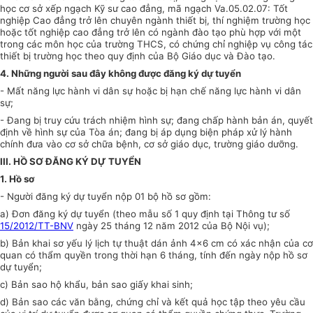
học cơ sở
x
ế
p ngạch Kỹ sư cao đẳng, mã ngạch Va.05.02.07: Tốt
nghiệp Cao đẳng trở lên chuyên ngành thiết bị, thí nghiệm trường học
hoặc tốt nghiệp cao đ
ẳ
ng trở lên có ng
à
nh đào tạo phù hợp với một
tr
ong các môn học của trường THCS, có chứng chỉ nghi
ệ
p vụ c
ô
ng tác
thiết bị trường học theo quy định của Bộ Giáo dục và Đào tạo.
4.
Những người sau đây không được đăng ký dự tuyển
-
Mất năng lực hành vi dân sự hoặc bị hạn chế năng lực hành vi dân
sự;
-
Đang bị truy cứu trách nhiệm hình sự; đang chấp hành bản án, quyết
định về hình sự của T
òa
án; đang bị áp dụng biện pháp xử lý hành
chính đưa vào cơ sở chữa bệnh, cơ sở giáo dục, trường giáo dưỡng.
III. HỒ SƠ ĐĂNG KÝ DỰ TUYỂN
1. Hồ sơ
-
Người đăng ký dự tuyển nộp 01 bộ hồ sơ gồm:
a)
Đơn đăng ký dự tuyển (theo mẫu số 1
quy
định
tại
Thông
tư s
ố
15/2012/TT-BNV
ngày 25 tháng 12 năm 2012 của Bộ Nội vụ);
b)
Bản khai sơ yếu lý lịch tự thuật dán ảnh 4x6 cm có xác nhận của cơ
quan có thẩm quyền trong thời hạn 6 tháng, tính đến ngày nộp hồ sơ
dự tuyển;
c)
Bản sao hộ khẩu, bản sao giấy khai sinh;
d)
Bản sao các văn bằng, chứng chỉ và kết quả học tập theo yêu cầu