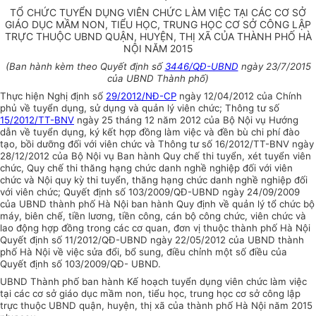
TỔ CHỨC TUYỂN DỤNG VIÊN CHỨC LÀM VIỆC TẠI CÁC CƠ SỞ
GIÁO DỤC MẦM NON, TIỂU HỌC, TRUNG HỌC CƠ SỞ CÔNG LẬP
TRỰC THUỘC UBND QUẬN, HUYỆN, THỊ XÃ CỦA THÀNH PHỐ HÀ
NỘI NĂM 2015
(Ban hành kèm theo Quyết định số
3446/QĐ-UBND
ngày 23/7/2015
của UBND Thành phố)
Thực hiện Nghị định số
29/2012/NĐ-CP
ngày 12/04/2012 của Chính
phủ về tuyển dụng, sử dụng và quản lý viên chức; Thông tư s
ố
15/2012/TT-BNV
ng
à
y 25 th
á
ng 12 n
ă
m 2012 của Bộ Nội vụ Hướng
dẫn về tuyển dụng, ký kết hợp đồng làm việc và đền bù chi phí đào
tạo, bồi dưỡng đối với viên chức và Thông
tư s
ố
16/2012/TT-BN
V
ng
à
y
28/12/2012 của Bộ Nội vụ Ban hành Quy chế th
i
tuyển, xét tuy
ể
n viên
chức, Qu
y
chế thi thăng hạng chức danh nghề nghiệp đối v
ớ
i viên
chức v
à
N
ộ
i quy kỳ thi t
uyển
, thăng hạng chức danh nghề nghiệp đối
với viên chức; Quyết định số 103/2009/QĐ-
U
BND ngày 24/09/2009
của
U
BND th
à
nh phố Hà Nội ban hành Quy định về qu
ả
n lý tổ chức bộ
máy, biên chế, tiền lương, tiền công, cán bộ công chức
,
viên chức v
à
lao động hợp đồng trong các cơ quan, đơn
vị thuộc thành ph
ố
H
à
N
ội
Quyết định số 1
1
/2012/QĐ-UBND ngày 22/05/2012 của UBND thành
phố Hà N
ộ
i về vi
ệ
c sửa đổi, bổ sung, điều chỉnh một số điều của
Quyết định số 103/2009/QĐ- UBND.
UBND Thành phố ban hành Kế hoạch tuyển dụng viên chức làm việc
tại các cơ sở giáo dục mầm non, tiểu học, trung học cơ sở công lập
trực thuộc UBND quận, huyện, thị xã của thành phố Hà Nội năm 2015