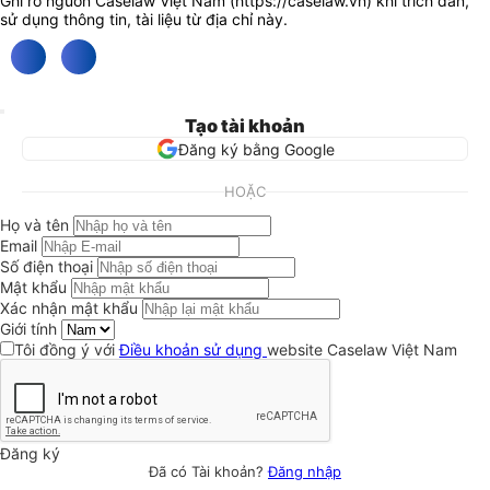
Ghi rõ nguồn Caselaw Việt Nam (
https://caselaw.vn
) khi trích dẫn,
sử dụng thông tin, tài liệu từ địa chỉ này.
Tạo tài khoản
Đăng ký bằng Google
HOẶC
Họ và tên
Email
Số điện thoại
Mật khẩu
Xác nhận mật khẩu
Giới tính
Tôi đồng ý với
Điều khoản sử dụng
website Caselaw Việt Nam
Đăng ký
Đã có Tài khoản?
Đăng nhập