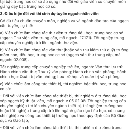
tại bậc trung học cơ sở áp dụng như đối với giáo viên có chuyên môn
giảng dạy bậc trung học cơ sở.
3.
Điều kiện đối với thí sinh dự tuyển ngạch nhân viên
Có đủ tiêu chuẩn chuyên môn, nghiệp vụ và ngành đào tạo của ngạch
cần tuyển, cụ thể:
a)
Viên chức làm công tác thư viện trường tiểu học, trung học cơ sở
(ngạch Thư viện viên trung cấp, mã ngạch: 17.171): Tốt nghiệp trung
cấp chuyên nghiệp trở lên, ngành thư viện.
b)
Viên chức làm công tác văn thư (hoặc văn thư kiêm thủ quỹ) trường
mầm non, tiểu học, trung học cơ sở (ngạch văn thư trung cấp, mã
ngạch: 02.008):
Tốt nghiệp trung c
ấp
chuyên nghiệp tr
ở
lên, ngành: Văn thư lưu trữ;
Hành chính văn thư; Thư ký văn phòng; Hành chính văn phòng; Hành
chính học; Quản trị văn phòng; Lưu trữ học và quản trị văn phòng.
c)
Viên chức làm công tác thiết bị, thí nghiệm bậc tiểu học, trung học
cơ sở:
-
Đối với viên chức làm công tác thiết bị, thí nghiệm ở trường tiểu học
xếp ngạch Kỹ thuật viên, mã ngạch
V
.05.02.08: Tốt nghiệp trung cấp
chuyên nghiệp
t
rở lên chuyên ngành thiết bị, thí nghiệm trường học
hoặc tốt nghiệp trung cấp trở lên ngành giáo dục tiểu học, có chứng
chỉ nghiệp vụ công tác thiết bị trường học theo quy định của Bộ Giáo
dục và Đào tạo;
-
Đối với viên chức làm công tác thiết bị, thí nghiệm ở trường trung