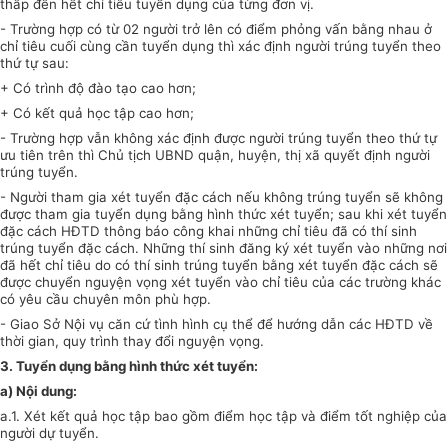
thấp đến hết chỉ tiêu tuyển dụng của từng đ
ơn
vị.
-
Trường hợp có từ 02 người trở lên có điểm phỏng vấn bằng nhau ở
chỉ tiêu cuối cùng cần tuyển dụng thì xác định người trúng tuyển theo
thứ tự sau:
+
Có trình độ đào tạo cao hơn;
+ Có k
ế
t quả học tập cao hơn;
-
Trường hợp vẫn không xác định được người trúng tuyển theo thứ tự
ưu tiên trên thì Chủ tịch UBND quận, huyện, thị xã quy
ế
t định người
trúng tuyển.
-
Người tham gia xét tuyển đặc cách nếu không trúng tuyển sẽ không
được tham gia tuyển dụng bằng hình thức xét tuyển; sau khi xét tuyển
đặc cách HĐTD thông báo công khai những chỉ tiêu đã có thí sinh
trúng tuyển đặc cách. Những thí sinh đăng ký xét tuyển vào những nơi
đã hết chỉ tiêu do có thí sinh trúng tuyển bằng xét tuyển đặc cách sẽ
được chuyển nguyện vọng xét tuyển vào chỉ tiêu của các trường khác
có yêu cầu chuyên môn phù hợp.
-
Giao Sở Nội vụ căn cứ tình hình cụ thể để hướng dẫn các HĐTD về
thời gian, quy trình thay đổi nguyện vọng.
3.
Tuyển dụng bằng hình thức xét tuyển:
a)
Nội dung:
a
.
1.
Xét kết quả học tập bao gồm điểm học tập và điểm tốt nghiệp của
người dự tuyển.