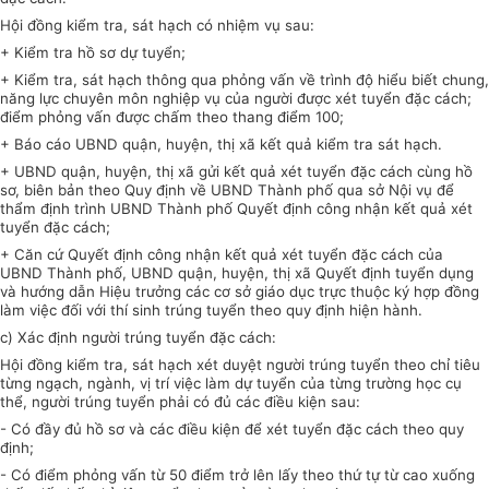
Hội đồng kiểm tra, sát hạch có nhiệm vụ sau:
+ Kiểm tra hồ sơ dự tuyển;
+ Kiểm tra, sát hạch thông qua phỏng vấn về trình độ hiểu biết chung,
năng lực chuyên môn nghiệp vụ của người được xét tuyển đặc cách;
điểm phỏng vấn được chấm theo thang điểm 100;
+ Báo cáo UBND quận, huyện, thị xã kết quả kiểm tra sát hạch.
+ UBND quận, huyện, thị xã gửi kết quả xét tuyển đặc cách cùng hồ
sơ, biên bản theo
Q
uy định về UBND Thành phố qua sở Nội vụ để
thẩm định trình UBND Thành phố Quyết định công nhận kết quả xét
tuyển đặc cách;
+ Căn cứ Quyết định công nhận kết quả xét tuyển đặc cách của
UBND Thành phố, UBND quận, huyện, thị xã Quyết định tuyển dụng
và hướng dẫn Hiệu trưởng các cơ sở giáo dục trực thuộc ký hợp đồng
làm việc đối với thí sinh trúng tuyển theo quy định hiện hành.
c)
Xác định người trúng tuyển đặc cách:
Hội đồng kiểm tra, sát hạch xét duyệt người trúng tuyển theo chỉ tiêu
từng ngạch, ngành, vị
tr
í việc làm dự tuyển của từng trường học cụ
thể, người trúng tuyển phải có đủ các điều kiện sau:
-
Có đầy đủ hồ sơ và các điều kiện để xét tuyển đặc cách theo quy
đ
ị
nh;
-
Có điểm phỏng vấn từ 50 điểm trở lên lấy theo thứ tự t
ừ
cao xuống