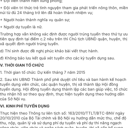
+ Đội viên thanh niên xung phong;
+ Đội viên tri thức trẻ tình nguyện tham gia phát triển nông thôn, miền
núi từ đủ 24 tháng trở lên đã hoàn thành nhiệm vụ;
+ Người hoàn thành nghĩa vụ quân sự;
+ Người dự tuyển là nữ.
Trường hợp vẫn không xác định được người trúng tuyển theo thứ tự ưu
tiên quy định tại điểm
c
.2 nêu trên thì Chủ tịch UBND quận, huyện, thị
xã quyết định người trúng tuyển.
d)
Thí sinh được đề nghị phúc khảo bài viết thực hành.
đ) Không bảo lưu kết quả xét tuyển cho các kỳ tuyển dụng sau.
V. THỜI GIAN TỔ CHỨC
1.
Thời gian tổ chức: Dự kiến tháng 7 năm 2015
2.
Sau khi
U
BND Thành phố phê duyệt chỉ tiêu và ban hành kế hoạch
tu
y
ển dụng viên chức, các quận huyện, thị xã thành lập Hội đồng
tuyển dụng. Hội đồng tuyển dụng thành lập các ban giúp việc, tổ chức
thu nhận hồ sơ theo quy định, thực hiện tuyển dụng theo hướng d
ẫ
n
của Sở Nội vụ.
VI. KINH PHÍ TUYỂN DỤNG
Thực hiện theo Thông tư liên tịch số: 163/2010/TTLT/BTC-BNV ngày
20/10/2010 c
ủa
Bộ Tài chính và Bộ Nội vụ hướng dẫn mức thu, chế độ
thu, nộp, quản lý và sử dụng phí dự tuyển và phí dự thi nâng ngạch
công chức, viên chức và ngân sách quận, huyện, thị xã cấp b
ổ
sung.