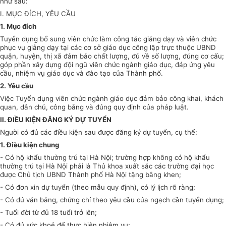
như sau:
I. MỤC ĐÍCH, YÊU CẦU
1. Mục đích
Tuyển dụng bổ sung viên chức làm công tác giảng
dạy và viên chức
phục vụ gi
ả
ng dạy tại c
á
c cơ sở giáo dục công lập trực thuộc UBND
quận, huyện, thị xã đảm b
ả
o ch
ất
lượng, đủ về s
ố
lượng, đúng cơ cấu;
góp phần xây dựng đội ngũ viên chức ngành giáo dục, đáp ứng yêu
cầu, nhiệm vụ giáo dục và đào tạo của Thành ph
ố.
2.
Yêu cầu
Việc Tuyển dụng viên chức ngành giáo dục đảm bảo công khai, khách
quan, dân chủ, công bằng và đúng quy định của pháp luật.
II. ĐIỀU KIỆN ĐĂNG KÝ DỰ TUYỂN
Người có đủ các điều kiện sau được đăng ký
d
ự tuyển, cụ thể:
1.
Điều kiện chung
-
Có hộ khẩu thường trú tại Hà Nội; trường hợp không có hộ khẩu
thường trú tại Hà N
ộ
i ph
ả
i là Thủ khoa xuất sắc các t
rư
ờng đại học
được Chủ tịch UBND Thành phố Hà Nội tặng bằng khen;
-
Có đơn xin dự tuyển (theo mẫu quy định), có lý lịch rõ ràng;
-
Có đủ văn bằng, chứng chỉ theo yêu cầu của ngạch cần tuyển dụng;
-
Tuổi đời từ đủ 18 tuổi trở lên;
-
Có đủ sức khoẻ để thực hiện nhiệm vụ;