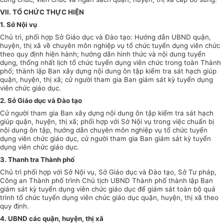
VII. TỔ CHỨC THỰC HIỆN
1.
Sở Nội vụ
Chủ trì, phối hợp Sở Giáo dục và Đào tạo: Hướng dẫn UBND quận,
huyện, thị xã về chuyên môn nghiệp vụ tổ chức tuyển dụng viên chức
theo quy định hiện hành; hướng dẫn hình thức và
n
ội dung tuyển
dụng
,
thống nhất lịch tổ chức tuyển dụng viên chức trong toàn Thành
phố; thành lập Ban xây dựng nội dung ôn tập kiểm tra sát hạch giúp
quận, huyện, thị xã; cử người tham gia Ban giám sát kỳ tuy
ể
n
d
ụng
viên chức giáo dục.
2.
Sở Giáo dục và Đào tạo
Cử người tham gia Ban xây dựng nội dung ôn tập kiểm tra sát hạch
giúp quận, huyện, thị xã; ph
ố
i h
ợ
p với Sở N
ộ
i vụ trong việc chuẩn bị
nội dung ôn tập, hướng d
ẫ
n chuyên m
ô
n nghi
ệ
p vụ tổ chức tuyển
d
ụng viên chức giáo dục, cử người tham gia Ban giám sát kỳ tuyển
dụng viên chức giáo dục.
3.
Thanh tra Thành phố
Chủ trì phối hợp với Sở Nội vụ, Sở Giáo dục và Đào tạo, Sở Tư pháp,
Công an Thành phố trình Chủ tịch UBND Thành phố thành lập Ban
giám sát kỳ tuyển dụng viên chức giáo dục để giám sát toàn bộ quá
trình tổ chức tuyển dụng viên chức giáo dục quận, huyện, thị xã theo
quy định.
4.
UBND các quận, huyện, thị xã