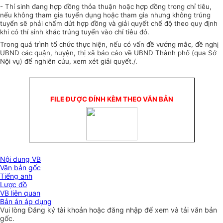
-
Thí sinh đang h
ợ
p đồng thỏa thuận hoặc hợp đồng trong chỉ tiêu,
nếu không tham gia tuyển dụng hoặc tham gia nhưng không trúng
tuyển sẽ phải chấm dứt h
ợ
p đồng và giải quyết chế độ theo quy định
khi có thí sinh khác trúng tuyển vào chỉ tiêu
đó.
Trong quá trình tổ chức thực hiện, nếu có vấn đề vướng mắc, đề nghị
UBND các quận, huyện, thị xã báo cáo về
U
BND Thành phố (qua Sở
Nội vụ) để nghiên cứu, xem xét giải quyết./.
FILE ĐƯỢC ĐÍNH KÈM THEO VĂN BẢN
Nội dung VB
Văn bản gốc
Tiếng anh
Lược đồ
VB liên quan
Bản án áp dụng
Vui lòng
Đăng ký
tài khoản hoặc
đăng nhập
để xem và tải văn bản
gốc.