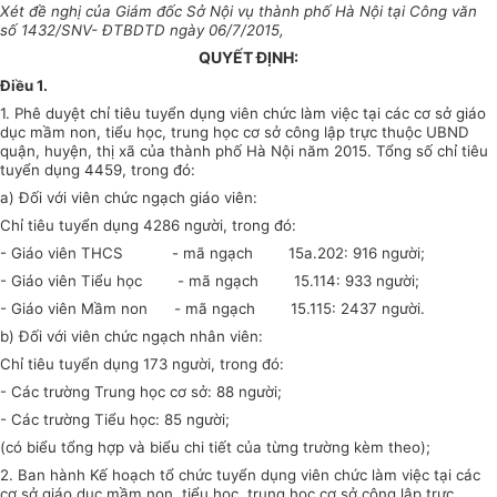
Xét đề nghị của Giám đốc Sở Nội vụ thành phố Hà Nội tại Công văn
số 1432/SNV- ĐTBDTD ngày 06/7/2015,
QUY
Ế
T ĐỊNH:
Điều 1.
1. Phê duyệt chỉ tiêu tuyển dụng viên chức làm việc tại các cơ sở giáo
dục mầm non, tiểu học, trung học cơ sở công lập trực thuộc UBND
quận, huyện, thị xã của thành phố Hà Nội năm 2015. Tổng số chỉ tiêu
tuyển dụng 4459, trong đó:
a)
Đối với viên chức ngạch giáo viên:
Chỉ tiêu tuyển dụng 4286 người, trong đó:
-
Giáo viên THCS - mã ngạch 15a.202: 916 người;
-
Giáo viên Tiểu học - mã ngạch 15.114: 933 người;
-
Giáo viên Mầm non - mã ngạch 15.115: 2437 người.
b)
Đối với viên chức ngạch nhân viên:
Chỉ tiêu tuyển dụng 173 người, trong đó:
-
Các trường Trung học cơ sở:
88 người;
- Các trường Tiểu học:
85 người;
(có biểu tổng hợp và biểu chi tiết của từng trường kèm theo);
2.
Ban hành Kế hoạch tổ chức tuyển dụng viên chức làm việc tại các
cơ sở giáo dục
mầm non, tiểu học, trung học cơ sở công lập trực