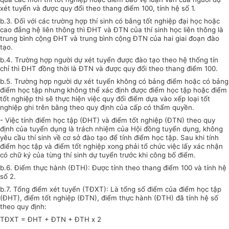
xét tuyển và được quy đổi theo thang điểm 100, tính hệ số 1.
b.3. Đối với các trường hợp thí sinh có bằng tốt nghiệp đại học hoặc
cao đẳng hệ liên thông thì ĐHT và ĐTN của thí sinh học liên thông là
trung bình cộng ĐHT
và
trung bình cộng ĐTN của hai giai đoạn đào
tạo.
b.
4. Trường hợp người dự xét tuyển được đào tạo theo hệ thống t
ín
chỉ thì ĐHT đồng thời là ĐTN và được quy đổi theo thang điểm 100.
b.
5. Trường h
ợp
người dự xét tuyển không có bảng điểm hoặc có bảng
điểm học tập nhưng không thể xác định được điểm học tập hoặc điểm
tốt nghiệp thì sẽ thực hiện việc quy đ
ổ
i điểm dựa vào xếp loại tốt
nghiệp ghi trên bằng theo quy định của cấp có thẩm quyền.
- Việc tính điểm học tập (ĐHT) và điểm tốt nghiệp (ĐTN) theo quy
định của tuyển dụng là trách nhiệm của Hội đồng tuyển dụng, không
yêu cầu thí sinh về cơ sở đào t
ạ
o để tính điểm học tập. Sau khi tính
điểm học tập và điểm tốt nghiệp xong phải tổ chức việc lấy xác nhận
có chữ ký của từng thí sinh dự tuyển trước khi công bố điểm.
b.
6. Điểm thực hành (ĐTH): Được tính theo thang điểm 100 và tính hệ
số 2.
b.
7.
Tổng điểm xét tuyển (TĐXT): Là tổng số điểm của điểm học tập
(ĐHT), điểm tốt nghiệp (ĐTN), điểm thực hành (ĐTH) đã tính hệ số
theo quy định:
TĐXT
=
ĐHT + ĐTN + ĐTH
x 2