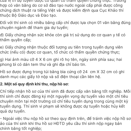
của vị trí dự
tuyển được cơ quan có thẩm quyền chứng thực. Trường
hợp có văn bằng do cơ sở
đào tạo nư
ớ
c ngoài cấp phải được công
chứng dịch thuật ra tiếng Việt và được ki
ể
m định qua Cục Khảo thí
thuộc Bộ Giáo dục và Đào tạo.
Đối với thí sinh có nhiều bằng cấp chỉ được lựa chọn 01 văn bằng đúng
chuyên ngành để tham gia dự tuy
ể
n;
đ) Giấy chứng nhận sức khỏe còn giá trị sử dụng do cơ quan y tế có
th
ẩm q
uy
ền cấp;
e) Giấy chứng nhận thuộc đối tượng ưu tiên trong tuyển dụng viên
chức (nếu có) được cơ quan, tổ chức có th
ẩ
m quy
ề
n chứng thực;
g) Hai ảnh màu cỡ 4 X 6 cm ghi rõ họ tên, ngày
sinh phía sau; hai
phong bì có
dán tem thư và ghi địa chỉ báo tin.
Hồ sơ được đựng
tr
ong túi bằng bìa cứng cỡ 24 cm X 32
cm có ghi
danh mục
các giấy tờ nộp và s
ố
điện thoại cần liên hệ.
2.
Một số quy định khi thu, nộp hồ sơ:
Chỉ tiếp nhận hồ sơ của thí sinh đã được cấp
văn bằng tốt nghiệp. Mỗi
thí
sinh ch
ỉ
được đăng ký một nguyện vọng dự tuyển vào một chỉ tiêu
chuyên môn tại m
ộ
t trường có chỉ tiêu tuyển dụng trong cùng một kỳ
tuyển dụng. Thí sinh vi phạm s
ẽ
kh
ô
ng được dự tuyển hoặc h
ủ
y kết
quả dự tuyển.
-
Ngoài việc thu nộp hồ sơ theo quy định trên, để tránh việc nộp hồ sơ
ảo của thí sinh k
hi
thu hồ sơ HĐTD yêu cầu thí sinh nộp ngay bản
chính bằng tốt nghiệp;