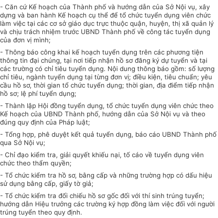
-
Căn cứ Kế hoạch của Thành phố và hướng dẫn của Sở Nội vụ, xây
dựng và ban hành Kế hoạch cụ thể để tổ chức tuyển dụng viên chức
làm việc tại các cơ sở giáo dục trực thuộc quận, huyện, thị xã quản lý
và chịu trách nhiệm trước UBND Thành phố về công tác tuyển dụng
của đơn vị mình;
-
Thông báo công khai kế hoạch tuyển dụng trên các phương tiện
thông tin đại chúng, tại nơi tiếp nhận hồ sơ đăng ký dự tuyển và tại
các trường có chỉ tiêu tuyển dụng. Nội
d
ung thông báo gồm: s
ố
lượng
chỉ tiêu, ngành tuyển dụng tại từng đơn vị; đ
iều
k
iện
, tiêu chuẩn; yêu
cầu hồ sơ, thời gian tổ chức tuyển dụng; thời gian, địa đi
ể
m tiếp nhận
hồ sơ; lệ phí tuyển dụng;
-
Thành lập Hội đồng tuyển dụng, tổ chức tuyển dụng viên chức theo
Kế hoạch của
U
BND Thành phố, hướng dẫn của Sở Nội vụ và theo
đúng quy đ
ị
nh của Ph
á
p luật;
-
Tổng hợp, phê duyệt kết quả tuyển dụng, báo cáo UBND Thành phố
qua Sở Nội vụ;
-
Chỉ đạo kiểm tra, giải quyết khiếu nại, tố cáo về tuyển dụng viên
chức theo thẩm
quyền;
-
Tổ chức kiểm tra hồ sơ, bằng cấp và những trường hợp có dấu hiệu
sử dụng bằng cấp, giấy tờ giả;
-
Tổ chức kiểm tra đối chiếu hồ sơ gốc đối với thí sinh trúng tuyển;
hướng dẫn Hiệu trưởng các trường ký hợp đồng làm việc đối với người
trúng tuyển theo quy định.