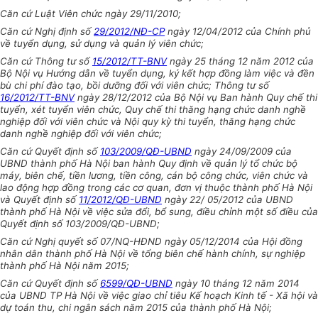
Căn cứ Luật Viên chức ngày 29/11/2010;
Căn cứ Nghị định số
29/2012/NĐ-CP
ngày 12/04/2012 của Chính phủ
về tuyển dụng, sử dụng và quản lý viên chức;
Căn cứ Thông tư số
15/2012/TT-BNV
ngày 25 tháng 12 năm 2012 của
Bộ Nội vụ Hướng
d
ẫn về tuyển dụng, ký kết hợp đồng làm việc và đ
ề
n
bù chi phí đào tạo, b
ồ
i dưỡng đối với viên chức; Thông tư số
16/2012/TT-BNV
ngày 28/12/2012 của Bộ Nội vụ Ban hành Quy chế thi
tuyển, xét tuyển viên chức, Quy chế thi thăng hạng chức danh nghề
nghiệp đ
ố
i với viên chức và Nội quy kỳ thi tuyển, thăng hạng chức
danh nghề nghiệp đối với viên chức;
Căn cứ Quyết định số
103/2009/QĐ-UBND
ngày 24/09/2009 của
UBND thành ph
ố
Hà Nội ban hành Quy định về quản lý tổ chức bộ
máy, biên chế, tiền lương, tiền công, cán bộ công chức, viên chức và
lao động h
ợ
p đồng
tr
ong các cơ quan,
đơn
vị thuộc thành phố H
à
Nội
và Quyết định số
11/2012/QĐ-UBND
ngày 22/ 05/2012 của UBND
thành ph
ố
Hà Nội về việc sửa đổi, bổ sung, điều chỉnh một số đ
i
ều của
Quyết định số 103/2009/QĐ-
U
BND;
Căn cứ Nghị quyết số 07/NQ-HĐND ngày 05/12/2014 của Hội đồng
nhân dân thành phố Hà Nội v
ề
t
ổ
ng biên chế hành chính, sự nghiệp
thành phố Hà Nội năm 2015;
Căn cứ Quyết định số
6599/QĐ-UBND
ngày 10 tháng 12 năm 2014
của UBND TP Hà Nội về việc giao ch
ỉ
tiêu Kế hoạch Kinh tế - Xã hội và
dự toán thu, chi ngân sách năm 2015 của thành phố Hà Nội;