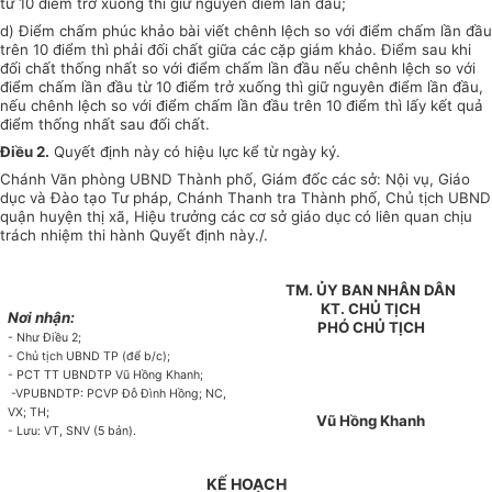
từ 10 điểm trở xuống thì giữ nguyên điểm lần đầu;
d)
Đi
ể
m chấm phúc khảo bài viết chênh lệch so với điểm chấm lần đầu
trên 10 điểm thì phải đ
ố
i
c
h
ấ
t giữa các cặp giám khảo. Điểm sau khi
đối chất thống nhất so với điểm chấm l
ầ
n đầu n
ế
u chênh lệch so với
điểm chấm lần đầu từ 10 điểm
tr
ở xuống
thì
giữ nguyên điểm l
ầ
n đầu,
n
ế
u ch
ê
nh l
ệ
ch so với điểm chấm lần đầu trên 10 điểm thì lấy kết quả
điểm thống nh
ấ
t sau đối chất.
Điều 2.
Quyết định này có hiệu lực kể từ ngày ký.
Chánh Văn phòng UBND Thành phố, Giám đốc các sở: Nội vụ, Giáo
dục và Đào tạo Tư pháp, C
hánh
Thanh
tr
a Thành phố, Chủ tịch UBND
quận
huyện thị xã, Hiệu trưởng các cơ sở giáo dục có liên quan chịu
trách nhiệm thi hành Quyết định này./.
TM. ỦY BAN NHÂN DÂN
KT. CHỦ TỊCH
Nơi nhận:
PHÓ CHỦ TỊCH
-
Như Điều 2;
-
Chủ tịch UBND TP (để b/c);
-
PCT TT UBNDTP Vũ Hồng Khanh;
-
VPUBNDTP: PCVP Đỗ Đình Hồng;
NC,
VX
;
TH;
Vũ Hồng Khanh
-
Lư
u:
VT, SNV (5 bản).
KẾ HOẠCH