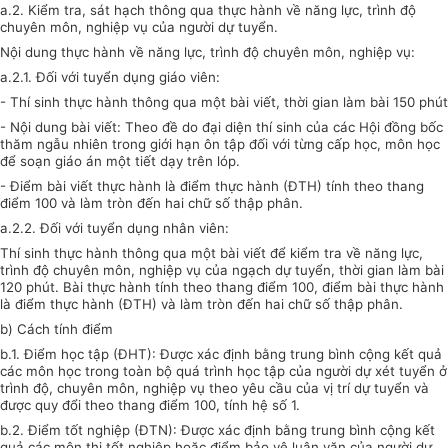
a.
2. Kiểm tra, sát hạch thông qua thực hành về năng lực, trình độ
chuyên môn, nghiệp vụ của người dự tuyển.
Nội dung thực hành về năng lực, trình độ chuyên môn, nghiệp vụ:
a.
2.1. Đối v
ớ
i tuyển dụng giáo viên:
-
Thí sinh thực hành thông qua một bài viết, thời gian làm bài 150 phút
-
Nội dung bài viết: Theo đề do đại diện thí sinh của các Hội đồng bốc
thăm ngẫu nhiên trong giới hạn ôn tập đối với từng cấp học, môn học
để soạn giáo án một tiết dạy trên lóp.
-
Điểm bài viết thực hành là điểm thực hành (ĐTH) tính theo thang
điểm 100 và làm
tr
òn đến hai chữ số thập phân.
a.
2.2
.
Đối với tuyển dụng nhân viên:
Thí sinh thực hành thông qua một bài viết để kiểm tra về năng lực,
trình độ chuyên môn, nghiệp vụ của ngạch dự tuyển, thời gian làm bài
120 phút. Bài thực hành tính theo thang điểm 100, điểm bài thực hành
là điểm thực hành (ĐTH) và làm tròn đến hai chữ số thập phân.
b)
Cách tính điểm
b.1
.
Điểm học tập (ĐHT): Được xác định bằng trung bình cộng kết quả
các môn học trong toàn bộ quá trình học tập của người dự xét tuyển ở
trình độ, chuyên môn, nghiệp vụ theo yêu cầu của vị trí dự tuy
ể
n và
được quy đổi theo thang điểm 100, tính hệ số 1.
b.
2. Điểm tốt nghiệp (ĐTN): Được xác định bằng trung bình cộng kết
quả các môn thi tốt nghiệp hoặc điểm bảo vệ luận văn của người dự