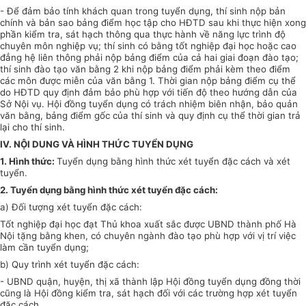
-
Để đảm bảo tính khách quan trong tuyển dụng, thí sinh n
ộp
bản
chính và bản sao bảng điểm học tập cho HĐTD sau khi thực hiện xong
phần kiểm tra, sát hạch thông
qua thực hành về năng lực trình độ
chuyên môn nghiệp vụ; thí sinh có bằng tốt nghiệp
đại học hoặc cao
đẳng hệ liên thông phải nộp bảng điểm của cả hai giai đoạn đào tạo;
thí sinh đào tạo văn bằng 2 khi nộp bảng điểm phải kèm theo điểm
các môn
được miễn của văn bằng 1. Thời gian nộp bảng điểm cụ thể
do HĐTD quy đ
ị
nh đảm
bảo phù hợp với tiến độ theo hướng dẫn của
S
ở
Nội vụ. Hội đồng tuyển dụng có
trách nhiệm biên nhận, bảo quản
văn bằng, bảng điểm gốc của thí sinh và quy định
cụ thể thời gian trả
lại cho thí sinh.
IV. NỘI DUNG VÀ HÌNH THỨC TUYỂN DỤNG
1.
Hình thức:
Tuyển dụng bằng hình thức xét tuyển đặc cách và xét
tuyển.
2.
Tuyển dụng bằng hình thức xét tuyển đặc cách:
a)
Đối tượng xét tuyển đặc cách:
Tốt nghiệp đại học đạt Thủ khoa xuất sắc được UBND thành phố Hà
Nội tặng bằng khen, có chuyên ngành đào tạo phù hợp với vị trí việc
làm cần tuyển dụng;
b)
Quy trình xét tuyển đặc cách:
-
UBND quận, huyện, thị xã thành lập Hội đồng tuyển dụng đồng thời
cũng là Hội đồng kiểm tra, sát hạch đối với các trường h
ợ
p xét tuyển
đặc cách.