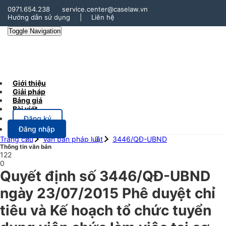
0971.654.238
service.center@caselaw.vn
Hướng dẫn sử dụng
|
Liên hệ
Toggle Navigation
Giới thiệu
Giải pháp
Bảng giá
Bài viết
Đăng ký
Đăng nhập
Trang chủ
Văn bản pháp luật
3446/QĐ-UBND
Thông tin văn bản
122
0
Quyết định số 3446/QĐ-UBND
ngày 23/07/2015 Phê duyệt chỉ
tiêu và Kế hoạch tổ chức tuyển