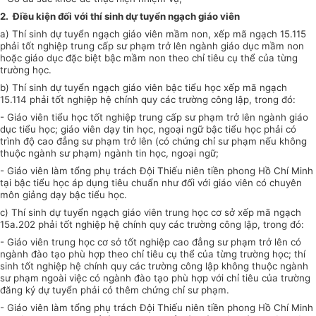
2.
Điều kiện đối với thí sinh dự tuyển ngạch giáo viên
a)
Thí sinh dự tuyển ngạch giáo viên mầm non, xếp mã ngạch 15.115
phải tốt nghiệp trung cấp sư phạm trở lên ngành giáo dục mầm non
hoặc giáo dục đặc biệt bậc mầm non theo chỉ tiêu cụ thể của từng
trường học.
b)
Thí sinh dự tuyển ngạch giáo viên bậc tiểu học xếp mã ngạch
15.114 phải tốt nghiệp hệ chính quy các trường công lập, trong đó:
-
Giáo viên tiểu học tốt nghiệp trung cấp sư phạm trở lên ngành giáo
dục tiểu học; giáo viên dạy tin học, ngoại ngữ bậc tiểu học phải có
trình độ cao đẳng sư phạm trở lên (có chứng chỉ sư phạm nếu không
thuộc ngành sư phạm) ngành tin học, ngoại ngữ;
-
Giáo viên làm tổng phụ trách Đội Thiếu niên tiền phong Hồ Chí Minh
tại bậc tiểu học áp dụng tiêu chuẩn như đối với giáo viên có chuyên
môn giảng dạy bậc tiểu học.
c)
Thí sinh dự tuyển ngạch giáo viên trung học cơ sở x
ế
p mã ngạch
15a.202 phải tốt nghiệp hệ chính quy các trường công lập, trong đó:
-
Giáo viên trung học cơ sở tốt nghiệp cao đẳng sư phạm trở lên có
ngành đào tạo phù hợp theo chỉ tiêu cụ thể của từng trường học; thí
sinh tốt nghiệp hệ chính quy các trường công lập không thuộc ngành
sư phạm ngoài việc có ngành đào tạo phù hợp v
ớ
i chỉ tiêu của trường
đăng ký dự tuyển phải có
thêm
chứng chỉ sư phạm.
-
Giáo viên làm tổng phụ trách Đội Thiếu niên tiền phong Hồ Chí Minh