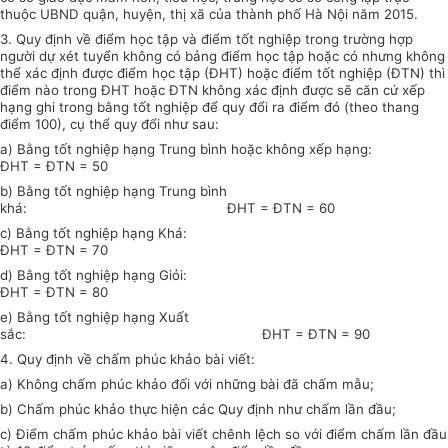
thuộc UBND quận, huyện, thị xã của thành
phố Hà Nội năm 2015.
3.
Quy định về điểm học tập và điểm tốt nghiệp trong trường hợp
người dự xét
tuyển không có bảng điểm học tập hoặc có nhưng không
thể xác định được điểm học tập
(ĐHT) h
oặ
c điểm tốt nghiệp
(Đ
TN) th
ì
điểm nào
tr
ong ĐHT hoặc ĐTN không x
á
c định được
sẽ căn cứ xếp
hạng ghi trong bằng t
ố
t nghiệp để quy đổi ra điểm đó (theo thang
đi
ể
m 100), cụ
thể quy đổi như sau:
a)
Bằng tốt nghiệp hạng Trung bình hoặc không xếp hạng:
ĐHT = ĐTN = 50
b)
Bằng tốt nghiệp hạng Trung bình
khá:
ĐHT = ĐTN = 60
c)
Bằng tốt nghiệp hạng Khá:
ĐHT = ĐTN = 70
d)
Bằng tốt nghiệp hạng Giỏi:
ĐHT = ĐTN = 80
e)
Bằng tốt nghiệp hạng Xuất
sắc:
ĐHT = ĐTN = 90
4.
Quy định về chấm phúc khảo bài viết:
a)
Không chấm phúc khảo đối với những bài đã chấm mẫu;
b)
Ch
ấ
m phúc khảo thực hiện các Quy định như chấm lần đầu;
c)
Điểm chấm phúc khảo bài viết chênh lệch so với điểm chấm lần đầu