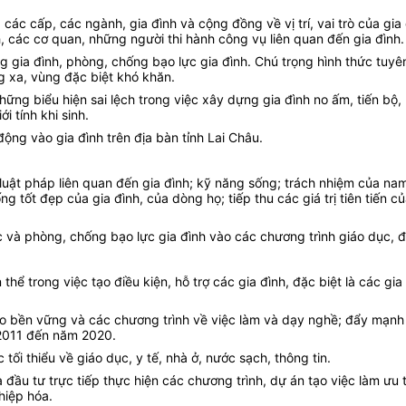
c cấp, các ngành, gia đình và cộng đồng về vị trí, vai trò của gia 
, các cơ quan, những người thi hành công vụ liên quan đến gia đình.
 gia đình, phòng, chống bạo lực gia đình. Chú trọng hình thức tuyên
g xa, vùng đặc biệt khó khăn.
những biểu hiện sai lệch trong việc xây dựng gia đình no ấm, tiến 
 tính khi sinh.
ng vào gia đình trên địa bàn tỉnh Lai Châu.
luật pháp liên quan đến gia đình; kỹ năng sống; trách nhiệm của nam 
ng tốt đẹp của gia đình, của dòng họ; tiếp thu các giá trị tiên tiến 
c và phòng, chống bạo lực gia đình vào các chương trình giáo dục, 
ể trong việc tạo điều kiện, hỗ trợ các gia đình, đặc biệt là các gia
èo bền vững và các chương trình về việc làm và dạy nghề; đẩy mạnh
2011 đến năm 2020.
tối thiểu về giáo dục, y tế, nhà ở, nước sạch, thông tin.
à đầu tư trực tiếp thực hiện các chương trình, dự án tạo việc làm ưu
hiệp hóa.