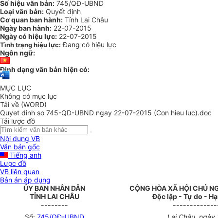
Số hiệu văn bản:
745/QĐ-UBND
Loại văn bản:
Quyết định
Cơ quan ban hành:
Tỉnh Lai Châu
Ngày ban hành:
22-07-2015
Ngày có hiệu lực:
22-07-2015
Đang có hiệu lực
Tình trạng hiệu lực:
Ngôn ngữ:
Định dạng văn bản hiện có:
MỤC LỤC
Không có mục lục
Tải về (WORD)
Quyet dinh so 745-QD-UBND ngay 22-07-2015 (Con hieu luc).doc
Tải lược đồ
Nội dung VB
Văn bản gốc
Tiếng anh
Lược đồ
VB liên quan
Bản án áp dụng
ỦY BAN NHÂN DÂN
CỘNG HÒA XÃ HỘI CHỦ N
TỈNH LAI CHÂU
Độc lập - Tự do - H
--------
-------------
Số:
745/QĐ-UBND
Lai Châu, ngày