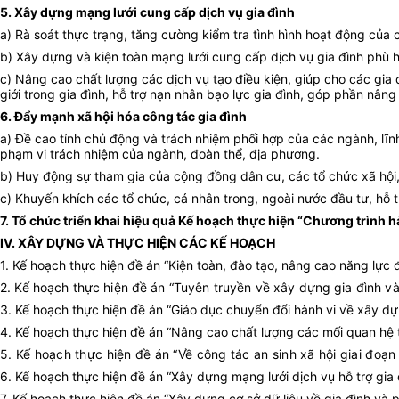
5. Xây dựng mạng lưới cung cấp dịch vụ gia đình
a) Rà soát thực trạng, tăng cường kiểm tra tình hình hoạt động của c
b) Xây dựng và kiện toàn mạng lưới cung cấp dịch vụ gia đình phù 
c) Nâng cao chất lượng các dịch vụ tạo điều kiện, giúp cho các gia 
giới trong gia đình, hỗ trợ nạn nhân bạo lực gia đình, góp phần nân
6. Đẩy mạnh xã hội hóa công tác gia đình
a) Đề cao tính chủ động và trách nhiệm phối hợp của các ngành, lĩnh
phạm vi trách nhiệm của ngành, đoàn thể, địa phương.
b) Huy động sự tham gia của cộng đồng dân cư, các tổ chức xã hội, 
c) Khuyến khích các tổ chức, cá nhân trong, ngoài nước đầu tư, hỗ t
7. Tổ chức triển khai hiệu quả Kế hoạch thực hiện “Chương trình
IV. XÂY DỰNG VÀ THỰC HIỆN CÁC KẾ HOẠCH
1. Kế hoạch thực hiện đề án “Kiện toàn, đào tạo, nâng cao năng lực
2. Kế hoạch thực hiện đề án “Tuyên truyền về xây dựng gia đình v
3. Kế hoạch thực hiện đề án “Giáo dục chuyển đổi hành vi về xây d
4. Kế hoạch thực hiện đề án “Nâng cao chất lượng các mối quan hệ 
5. Kế hoạch thực hiện đề án “Về công tác an sinh xã hội giai đoạn
6. Kế hoạch thực hiện đề án “Xây dựng mạng lưới dịch vụ hỗ trợ gia 
7. Kế hoạch thực hiện đề án “Xây dựng cơ sở dữ liệu về gia đình và