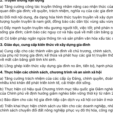
2. Truyền thông vận động
a) Tăng cường công tác truyền thông nhằm nâng cao nhận thức của cá
quan đến gia đình; về quyền, trách nhiệm, nghĩa vụ của các gia đình
b) Đổi mới nội dung, đa dạng hóa hình thức tuyên truyền về xây dựng
tượng tuyên truyền là nam giới, đồng bào các dân tộc vùng sâu vùn
c) Đẩy mạnh tuyên truyền nêu gương người tốt, việc tốt; phê phán 
sống gia đình; cảnh báo các nguy cơ và hậu quả về mất cân bằng giới
d) Có biện pháp ngăn ngừa thông tin và sản phẩm văn hóa xấu tác độ
3. Giáo dục, cung cấp kiến thức về xây dựng gia đình
a) Cung cấp cho các thành viên gia đình về chủ trương, chính sách, 
của phụ nữ trong gia đình; kế thừa và phát huy các giá trị truyền thố
về mất cân bằng giới tính khi sinh.
b) Lồng ghép kiến thức xây dựng gia đình no ấm, tiến bộ, hạnh phú
4. Thực hiện các chính sách, chương trình về an sinh xã hội
a) Tăng cường trách nhiệm của các cấp ủy Đảng, chính quyền, đoàn th
nhiều khó khăn để phát triển kinh tế, cải thiện đời sống.
b) Thực hiện có hiệu quả Chương trình mục tiêu quốc gia Giảm ngh
của Chính phủ về định hướng giảm nghèo bền vững thời kỳ từ năm 
c) Bảo đảm cho các hộ gia đình tiếp cận dịch vụ xã hội cơ bản ở mức 
d) Triển khai thực hiện chính sách ưu tiên cho các doanh nghiệp, nh
chính sách chuyển đổi đất nông nghiệp phục vụ đô thị hóa, công ng