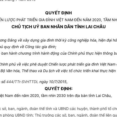
QUYẾT ĐỊNH
N LƯỢC PHÁT TRIỂN GIA ĐÌNH VIỆT NAM ĐẾN NĂM 2020, TẦM NHÌ
CHỦ TỊCH UỶ BAN NHÂN DÂN TỈNH LAI CHÂU
ng Đảng về xây dựng gia đình thời kỳ công nghiệp hóa, hiện đại hó
 quy định về Công tác gia đình;
ban hành chương trình hành động của Chính phủ thực hiện thông bá
ính phủ về việc phê duyệt Chiến lược phát triển gia đình Việt Nam
Văn hóa, Thể thao và Du lịch về việc tổ chức triển khai thực hiện 
h số
444/TTr-SVHTTDL
ngày 10/7/2015,
QUYẾT ĐỊNH:
Việt Nam đến năm 2020, tầm nhìn 2030 trên địa bàn tỉnh Lai Châu,
ở, ban, ngành, đoàn thể tỉnh và UBND các huyện, thành phố tổ chức
 Văn phòng UBND tỉnh; Thủ trưởng các sở, ban, ngành, đoàn thể liên 