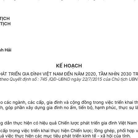
TỊCH
 TỊCH
h Hải
KẾ HOẠCH
ÁT TRIỂN GIA ĐÌNH VIỆT NAM ĐẾN NĂM 2020, TẦM NHÌN 2030 TR
theo Quyết định số : 745 /QĐ-UBND ngày 22/7/2015 của Chủ tịch UBND
đạo các ngành, các cấp, gia đình và cộng đồng trong việc triển khai 
nh
,
góp phần xây dựng gia đình no ấm, tiến bộ, hạnh phúc, thực sự là
 dẫn thực hiện có hiệu quả Chiến lược phát triển gia đình Việt Nam t
p trong việc triển khai thực hiện Chiến lược; lồng ghép, phối hợp vi
việc thực hiện các mục tiêu phát triển kinh tế - xã hội của tỉnh.