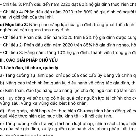
- Chỉ tiêu 3: Phấn đấu đến năm 2020 đạt 80% hộ gia đình thực hiện ch
- Chỉ tiêu 4: Phấn đấu đến năm 2020 trên 80% hộ gia đình có người 
thai vì giới tính của thai nhi.
c) Mục tiêu 3:
Nâng cao năng lực của gia đình trong phát triển kinh t
nghèo và cận nghèo theo quy định.
- Chỉ tiêu 1: Phấn đấu đến năm 2020 trên 85% hộ gia đình được cung 
- Chỉ tiêu 2: Phấn đấu đến năm 2020 trên 85% hộ gia đình nghèo, hộ 
- Chỉ tiêu 3: Hằng năm, tăng 10% hộ gia đình, thành viên trong gia đì
III. CÁC GIẢI PHÁP CHỦ YẾU
1. Lãnh đạo, tổ chức, quản lý
a) Tăng cường sự lãnh đạo, chỉ đạo của các cấp ủy Đảng và chính q
b) Nâng cao trách nhiệm quản lý, điều hành về công tác gia đình, thự
c) Kiện toàn, đào tạo nâng cao năng lực cho đội ngũ cán bộ làm côn
d) Huy động và sử dụng có hiệu quả các nguồn lực tài chính cho c
vùng sâu, vùng xa vùng đặc biệt khó khăn.
đ) Lồng ghép, phối hợp việc thực hiện Chương trình hành động về c
quả việc thực hiện các mục tiêu kinh tế - xã hội của tỉnh.
e) Tăng cường kiểm tra việc thi hành luật pháp, chính sách, thực hi
vụ của các gia đình, xử lý nghiêm các hành vi vi phạm pháp luật tron