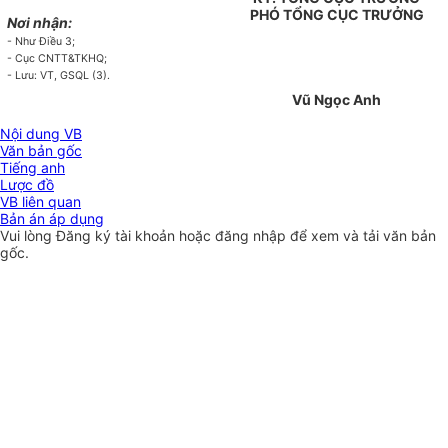
PHÓ TỔNG CỤC TRƯỞNG
Nơi nhận:
- Như Điều 3;
- Cục CNTT&TKHQ;
- Lưu: VT, GSQL (3).
Vũ Ngọc Anh
Nội dung VB
Văn bản gốc
Tiếng anh
Lược đồ
VB liên quan
Bản án áp dụng
Vui lòng
Đăng ký
tài khoản hoặc
đăng nhập
để xem và tải văn bản
gốc.