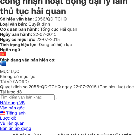
công nhận hoạt động đại lý làm
thủ tục hải quan
Số hiệu văn bản:
2056/QĐ-TCHQ
Loại văn bản:
Quyết định
Cơ quan ban hành:
Tổng cục Hải quan
Ngày ban hành:
22-07-2015
Ngày có hiệu lực:
22-07-2015
Đang có hiệu lực
Tình trạng hiệu lực:
Ngôn ngữ:
Định dạng văn bản hiện có:
MỤC LỤC
Không có mục lục
Tải về (WORD)
Quyet dinh so 2056-QD-TCHQ ngay 22-07-2015 (Con hieu luc).doc
Tải lược đồ
Nội dung VB
Văn bản gốc
Tiếng anh
Lược đồ
VB liên quan
Bản án áp dụng