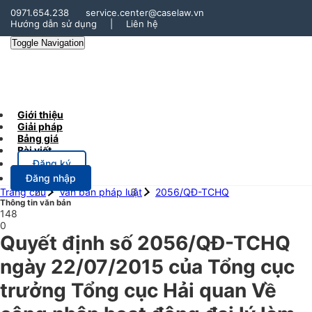
0971.654.238
service.center@caselaw.vn
Hướng dẫn sử dụng
|
Liên hệ
Toggle Navigation
Giới thiệu
Giải pháp
Bảng giá
Bài viết
Đăng ký
Đăng nhập
Trang chủ
Văn bản pháp luật
2056/QĐ-TCHQ
Thông tin văn bản
148
0
Quyết định số 2056/QĐ-TCHQ
ngày 22/07/2015 của Tổng cục
trưởng Tổng cục Hải quan Về