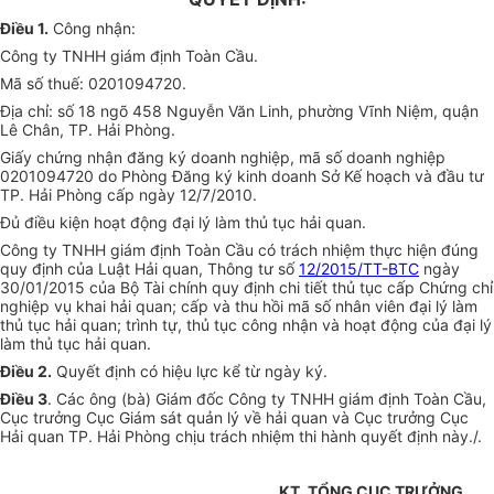
Điều 1.
Công nhận:
Công ty TNHH giám định Toàn Cầu.
Mã số thuế: 0201094720.
Địa chỉ: số 18 ngõ 458 Nguyễn Văn Linh, phường Vĩnh Niệm, quận
Lê Chân, TP. Hải Phòng.
Giấy chứng nhận đăng ký doanh nghiệp, mã số doanh nghiệp
0201094720 do Phòng Đăng ký kinh doanh Sở Kế hoạch và đầu tư
TP. Hải Phòng cấp ngày 12/7/2010.
Đủ điều kiện hoạt động đại lý làm thủ tục hải quan.
Công ty TNHH giám định Toàn Cầu có trách nhiệm thực hiện đúng
quy định của Luật Hải quan, Thông tư số
12/2015/TT-BTC
ngày
30/01/2015 của Bộ Tài chính quy định chi tiết thủ tục cấp Chứng chỉ
nghiệp vụ khai hải quan; cấp và thu hồi mã số nhân viên đại lý làm
thủ tục hải quan; trình tự, thủ tục công nhận và hoạt động của đại lý
làm thủ tục hải quan.
Điều 2.
Quyết định có hiệu lực kể từ ngày ký.
Điều 3
. Các ông (bà) Giám đốc Công ty TNHH giám định Toàn Cầu,
Cục trưởng Cục Giám sát quản lý về hải quan và Cục trưởng Cục
Hải quan TP. Hải Phòng chịu trách nhiệm thi hành quyết định này./.
KT. TỔNG CỤC TRƯỞNG