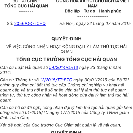
BỘ TÀI CHÍNH
CỘNG HÒA XÃ HỘI CHỦ NGHĨA VIỆT
TỔNG CỤC HẢI QUAN
NAM
-------
Độc lập - Tự do - Hạnh phúc
---------------
Số:
2056/QĐ-TCHQ
Hà Nội , ngày 22 tháng 07 năm 2015
QUYẾT ĐỊNH
VỀ VIỆC CÔNG NHẬN HOẠT ĐỘNG ĐẠI LÝ LÀM THỦ TỤC HẢI
QUAN
TỔNG CỤC TRƯỞNG TỔNG CỤC HẢI QUAN
Căn cứ Luật Hải quan số
54/2014/QH13
ngày 23
tháng
6 năm
2014;
Căn cứ Thông tư số
12/2015/TT-BTC
ngày 30/01/2015 của Bộ Tài
chính quy định chi tiết thủ tục cấp Chứng chỉ nghiệp vụ khai hải
quan; cấp và thu hồi mã số nhân viên đại lý làm thủ tục hải quan;
trình tự, thủ tục công nhận và hoạt động của đại lý làm thủ tục hải
quan;
Căn cứ hồ sơ đề nghị công nhận đại lý làm thủ tục hải quan gửi kèm
công văn số 01-2015/TC ngày 17/7/2015 của Công ty TNHH giám
định Toàn Cầu;
Xét đề nghị của Cục trưởng Cục Giám sát quản lý về hải quan,
QUYẾT ĐỊNH: