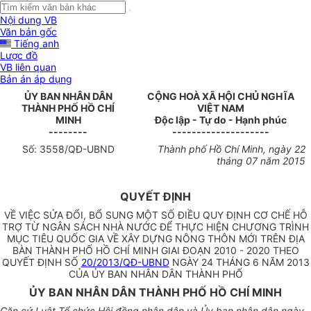
Nội dung VB
Văn bản gốc
Tiếng anh
Lược đồ
VB liên quan
Bản án áp dụng
ỦY BAN NHÂN DÂN
CỘNG HOÀ XÃ HỘI CHỦ NGHĨA
THÀNH PHỐ HỒ CHÍ
VIỆT NAM
MINH
Độc lập - Tự do - Hạnh phúc
--------
--------------------
Số:
3558
/QĐ-
UBND
Thành phố Hồ Chí Minh, ngày 22
tháng 07 năm 2015
QUYẾT ĐỊNH
VỀ VIỆC SỬA ĐỔI, BỔ SUNG MỘT SỐ ĐIỀU QUY ĐỊNH CƠ CHẾ HỖ
TRỢ TỪ NGÂN SÁCH NHÀ NƯỚC ĐỂ THỰC HIỆN CHƯƠNG TRÌNH
MỤC TIÊU QUỐC GIA VỀ XÂY DỰNG NÔNG THÔN MỚI TRÊN ĐỊA
BÀN THÀNH PHỐ HỒ CHÍ MINH GIAI ĐOẠN 2010 - 2020 THEO
QUYẾT ĐỊNH SỐ
20/2013/QĐ-UBND
NGÀY 24 THÁNG 6 NĂM 2013
CỦA ỦY BAN NHÂN DÂN THÀNH PHỐ
ỦY BAN NHÂN DÂN THÀNH PHỐ HỒ CHÍ MINH
Căn cứ Luật Tổ chức Hội đồng nhân dân và Ủy ban nhân dân ngày