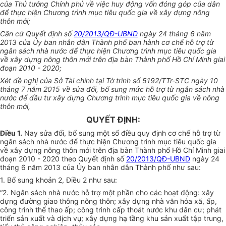
của Thủ tướng Chính phủ về việc huy động vốn đóng góp của dân
để thực hiện Chương trình mục tiêu quốc gia về xây dựng nông
thôn mới;
Căn cứ Quyết định số
20/2013/QĐ-UBND
ngày 24 tháng 6 năm
2013 của Ủy ban nhân dân Thành phố ban hành cơ chế hỗ trợ từ
ngân sách nhà nước để thực hiện Chương trình mục tiêu quốc gia
về xây dựng nông thôn mới trên địa bàn Thành phố Hồ Chí Minh giai
đoạn 2010 - 2020;
Xét đề nghị của Sở Tài chính tại Tờ trình số 5192/TTr-STC ngày 10
tháng 7 năm 2015 về sửa đổi, bổ sung mức hỗ trợ từ ngân sách nhà
nước để đầu tư xây dựng Chương trình mục tiêu quốc gia về nông
thôn mới,
QUYẾT ĐỊNH:
Điều 1.
Nay sửa đổi, bổ sung một số điều quy định cơ chế hỗ trợ từ
ngân sách nhà nước để thực hiện Chương trình mục tiêu quốc gia
về xây dựng nông thôn mới trên địa bàn Thành phố Hồ Chí Minh giai
đoạn 2010 - 2020 theo Quyết định số
20/2013/QĐ-UBND
ngày 24
tháng 6 năm 2013 của Ủy ban nhân dân Thành phố như sau:
1. Bổ sung khoản 2, Điều 2 như sau:
“2. Ngân sách nhà nước hỗ trợ một phần cho các hoạt động: xây
dựng đường giao thông nông thôn; xây dựng nhà văn hóa xã, ấp,
công trình thể thao ấp; công trình cấp thoát nước khu dân cư; phát
triển sản xuất và dịch vụ; xây dựng hạ tầng khu sản xuất tập trung,