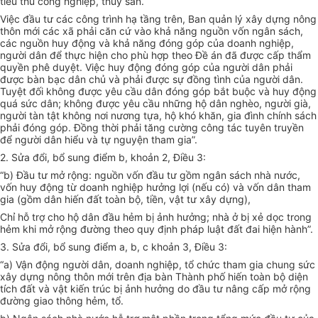
tiểu thủ công nghiệp, thủy sản.
Việc đầu tư các công trình hạ tầng trên, Ban quản lý xây dựng nông
thôn mới các xã phải căn cứ vào khả năng nguồn vốn ngân sách,
các nguồn huy động và khả năng đóng góp của doanh nghiệp,
người dân để thực hiện cho phù hợp theo Đề án đã được cấp thẩm
quyền phê duyệt. Việc huy động đóng góp của người dân phải
được bàn bạc dân chủ và phải được sự đồng tình của người dân.
Tuyệt đối không được yêu cầu dân đóng góp bắt buộc và huy động
quá sức dân; không được yêu cầu những hộ dân nghèo, người già,
người tàn tật không nơi nương tựa, hộ khó khăn, gia đình chính sách
phải đóng góp. Đồng thời phải tăng cường công tác tuyên truyền
để người dân hiểu và tự nguyện tham gia”.
2. Sửa đổi, bổ sung điểm b, khoản 2, Điều 3:
“b) Đầu tư mở rộng: nguồn vốn đầu tư gồm ngân sách nhà nước,
vốn huy động từ doanh nghiệp hưởng lợi (nếu có) và vốn dân tham
gia (gồm dân hiến đất toàn bộ, tiền, vật tư xây dựng),
Chỉ hỗ trợ cho hộ dân đầu hẻm bị ảnh hưởng; nhà ở bị xẻ dọc trong
hẻm khi mở rộng đường theo quy định pháp luật đất đai hiện hành”.
3. Sửa đổi, bổ sung điểm a, b, c khoản 3, Điều 3:
“a) Vận động người dân, doanh nghiệp, tổ chức tham gia chung sức
xây dựng nông thôn mới trên địa bàn Thành phố hiến toàn bộ diện
tích đất và vật kiến trúc bị ảnh hưởng do đầu tư nâng cấp mở rộng
đường giao thông hẻm, tổ.