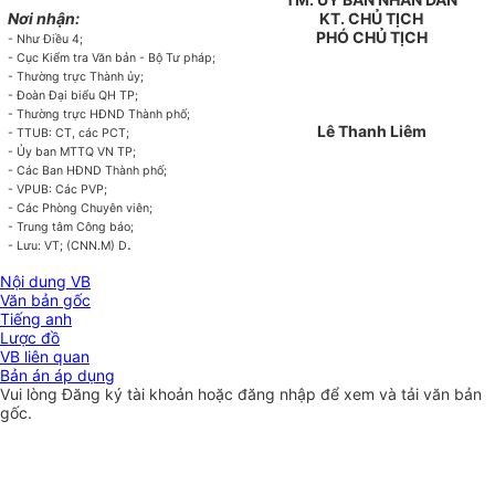
Nơi nhận:
KT. CHỦ TỊCH
PHÓ CHỦ TỊCH
- Như Điều 4;
- Cục Kiểm tra Văn bản - Bộ Tư pháp;
- Thường trực Thành ủy;
- Đoàn Đại biểu QH TP;
- Thường trực HĐND Thành phố;
Lê Thanh Liêm
- TTUB: CT, các PCT;
- Ủy ban MTTQ VN TP;
- Các Ban HĐND Thành phố;
- VPUB: Các PVP;
- Các Phòng Chuyên viên;
- Trung tâm Công báo;
.
- Lưu: VT; (CNN.M) D
Nội dung VB
Văn bản gốc
Tiếng anh
Lược đồ
VB liên quan
Bản án áp dụng
Vui lòng
Đăng ký
tài khoản hoặc
đăng nhập
để xem và tải văn bản
gốc.