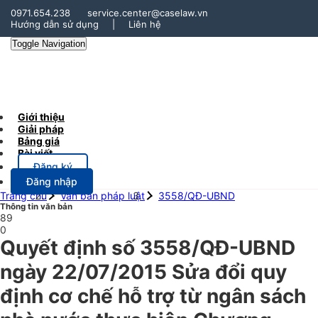
0971.654.238
service.center@caselaw.vn
Hướng dẫn sử dụng
|
Liên hệ
Toggle Navigation
Giới thiệu
Giải pháp
Bảng giá
Bài viết
Đăng ký
Đăng nhập
Trang chủ
Văn bản pháp luật
3558/QĐ-UBND
Thông tin văn bản
89
0
Quyết định số 3558/QĐ-UBND
ngày 22/07/2015 Sửa đổi quy
định cơ chế hỗ trợ từ ngân sách