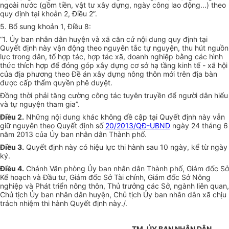
ngoài nước (gồm tiền, vật tư xây dựng, ngày công lao động...) theo
quy định tại khoản 2, Điều 2”.
5. Bổ sung khoản 1, Điều 8:
“1. Ủy ban nhân dân huyện và xã căn cứ nội dung quy định tại
Quyết định này vận động theo nguyên tắc tự nguyện, thu hút nguồn
lực trong dân, tổ hợp tác, hợp tác xã, doanh nghiệp bằng các hình
thức thích hợp để đóng góp xây dựng cơ sở hạ tầng kinh tế - xã hội
của địa phương theo Đề án xây dựng nông thôn mới trên địa bàn
được cấp thẩm quyền phê duyệt.
Đồng thời phải tăng cường công tác tuyên truyền để người dân hiểu
và tự nguyện tham gia”.
Điều 2.
Những nội dung khác không đề cập tại Quyết định này vẫn
giữ nguyên theo Quyết định số
20/2013/QĐ-UBND
ngày 24 tháng 6
năm 2013 của Ủy ban nhân dân Thành phố.
Điều 3.
Quyết định này có hiệu lực thi hành sau 10 ngày, kể từ ngày
ký.
Điều 4.
Chánh Văn phòng Ủy ban nhân dân Thành phố, Giám đốc Sở
Kế hoạch và Đầu tư, Giám đốc Sở Tài chính, Giám đốc Sở Nông
nghiệp và Phát triển nông thôn, Thủ trưởng các Sở, ngành liên quan,
Chủ tịch Ủy ban nhân dân huyện, Chủ tịch Ủy ban nhân dân xã chịu
trách nhiệm thi hành Quyết định này./.
TM. ỦY BAN NHÂN DÂN