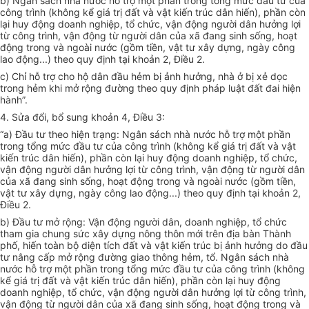
b) Ngân sách nhà nước hỗ trợ một phần trong tổng mức đầu tư của
công trình (không kể giá trị đất và vật kiến trúc dân hiến), phần còn
lại huy động doanh nghiệp, tổ chức, vận động người dân hưởng lợi
từ công trình, vận động từ người dân của xã đang sinh sống, hoạt
động trong và ngoài nước (gồm tiền, vật tư xây dựng, ngày công
lao động...) theo quy định tại khoản 2, Điều 2.
c) Chỉ hỗ trợ cho hộ dân đầu hẻm bị ảnh hưởng, nhà ở bị xẻ dọc
trong hẻm khi mở rộng đường theo quy định pháp luật đất đai hiện
hành”.
4. Sửa đổi, bổ sung khoản 4, Điều 3:
“a) Đầu tư theo hiện trạng: Ngân sách nhà nước hỗ trợ một phần
trong tổng mức đầu tư của công trình (không kể giá trị đất và vật
kiến trúc dân hiến), phần còn lại huy động doanh nghiệp, tổ chức,
vận động người dân hưởng lợi từ công trình, vận động từ người dân
của xã đang sinh sống, hoạt động trong và ngoài nước (gồm tiền,
vật tư xây dựng, ngày công lao động...) theo quy định tại khoản 2,
Điều 2.
b) Đầu tư mở rộng: Vận động người dân, doanh nghiệp, tổ chức
tham gia chung sức xây dựng nông thôn mới trên địa bàn Thành
phố, hiến toàn bộ diện tích đất và vật kiến trúc bị ảnh hưởng do đầu
tư nâng cấp mở rộng đường giao thông hẻm, tổ. Ngân sách nhà
nước hỗ trợ một phần trong tổng mức đầu tư của công trình (không
kể giá trị đất và vật kiến trúc dân hiến), phần còn lại huy động
doanh nghiệp, tổ chức, vận động người dân hưởng lợi từ công trình,
vận động từ người dân của xã đang sinh sống, hoạt động trong và