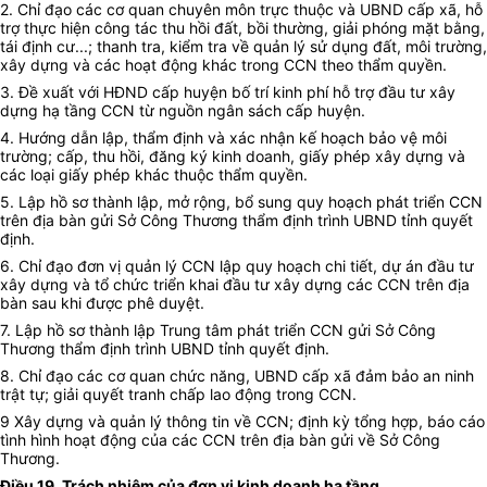
2. Chỉ đạo các cơ quan chuyên môn trực thuộc và UBND cấp xã, hỗ
trợ thực hiện công tác thu hồi đất, bồi thường, giải phóng mặt bằng,
tái định cư...; thanh tra, kiểm tra về quản lý sử dụng đất, môi trường,
xây dựng và các hoạt động khác trong CCN theo thẩm quyền.
3. Đề xuất với HĐND cấp huyện bố trí kinh phí hỗ trợ đầu tư xây
dựng hạ tầng CCN từ nguồn ngân sách cấp huyện.
4. Hướng dẫn lập, thẩm định và xác nhận kế hoạch bảo vệ môi
trường; cấp, thu hồi, đăng ký kinh doanh, giấy phép xây dựng và
các loại giấy phép khác thuộc thẩm quyền.
5. Lập hồ sơ thành lập, mở rộng, bổ sung quy hoạch phát triển CCN
trên địa bàn gửi Sở Công Thương thẩm định trình UBND tỉnh quyết
định.
6. Chỉ đạo đơn vị quản lý CCN lập quy hoạch chi tiết, dự án đầu tư
xây dựng và tổ chức triển khai đầu tư xây dựng các CCN trên địa
bàn sau khi được phê duyệt.
7. Lập hồ sơ thành lập Trung tâm phát triển CCN gửi Sở Công
Thương thẩm định trình UBND tỉnh quyết định.
8. Chỉ đạo các cơ quan chức năng, UBND cấp xã đảm bảo an ninh
trật tự; giải quyết tranh chấp lao động trong CCN.
9 Xây dựng và quản lý thông tin về CCN; định kỳ tổng hợp, báo cáo
tình hình hoạt động của các CCN trên địa bàn gửi về Sở Công
Thương.
Điều 19. Trách nhiệm của đơn vị kinh doanh hạ tầng