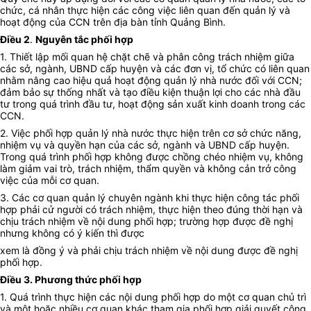
chức, cá nhân thực hiện các công việc liên quan đến quản lý và
hoạt động của CCN trên địa bàn tỉnh Quảng Bình.
Điều 2
.
Nguyên tắc phối hợp
1. Thiết lập mối quan hệ chặt chẽ và phân công trách nhiệm giữa
các sở, ngành, UBND cấp huyện và các đơn vị, tổ chức có liên quan
nhằm nâng cao hiệu quả hoạt động quản lý nhà nước đối với CCN;
đảm bảo sự thống nhất và tạo điều kiện thuận lợi cho các nhà đầu
tư trong quá trình đầu tư, hoạt động sản xuất kinh doanh trong các
CCN.
2. Việc phối hợp quản lý nhà nước thực hiện trên cơ sở chức năng,
nhiệm vụ và quyền hạn của các sở, ngành và UBND cấp huyện.
Trong quá trình phối hợp không được chồng chéo nhiệm vụ, không
làm giảm vai trò, trách nhiệm, thẩm quyền và không cản trở công
việc của mỗi cơ quan.
3. Các cơ quan quản lý chuyên ngành khi thực hiện công tác phối
hợp phải cử người có trách nhiệm, thực hiện theo đúng thời hạn và
chịu trách nhiệm về nội dung phối hợp; trường hợp được đề nghị
nhưng không có ý kiến thì được
xem là đồng ý và phải chịu trách nhiệm về nội dung được đề nghị
phối hợp.
Điều 3. Phương thức phối hợp
1. Quá trình thực hiện các nội dung phối hợp do một cơ quan chủ trì
và một hoặc nhiều cơ quan khác tham gia phối hợp giải quyết công