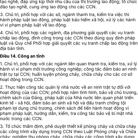
tạo nghề, đáp ứng kịp thời nhu cầu của thị trường lao động; tổ chức
đào tạo nghề, cung ứng lao động cho các CCN.
3. Chủ trì, phối hợp với các sở, ngành thanh tra, kiểm tra việc thi
hành pháp luật lao động, pháp luật bảo hiểm xã hội, xử lý các hành
vi vi phạm pháp luật về lao động.
4. Chủ trì, phối hợp các ngành, địa phương giải quyết các vụ tranh
chấp lao động, đình công trong các CCN theo đúng quy định pháp
luật và Quy chế Phối hợp giải quyết các vụ tranh chấp lao động trên
địa bàn tỉnh.
Điều 14. Công an tỉnh
1. Chủ trì, phối hợp với các ngành liên quan thanh tra, kiểm tra, xử lý
hành vi vi phạm môi trường công nghiệp; công tác đảm bảo an ninh
trật tự tại CCN; huấn luyện phòng cháy, chữa cháy cho các cơ sở
hoạt động trong CCN.
2. Thực hiện công tác quản lý nhà nước về an ninh trật tự đối với
hoạt động của các CCN; phối hợp nắm tình hình, bảo vệ chủ trương,
chính sách của Đảng, pháp luật của Nhà nước liên quan phát triển
kinh tế - xã hội, đảm bảo an sinh xã hội và đấu tranh chống tội
phạm lợi dụng chủ trương, chính sách để tiến hành hoạt động vi
phạm pháp luật, hướng dẫn, kiểm, tra công tác bảo vệ bí mật nhà
nước trong các CCN.
3. Tổ chức thẩm định, phê duyệt thiết kế phòng cháy và chữa cháy
các công trình xây dựng trong CCN theo Luật Phòng cháy và Chữa
cháy; nghiệm thu phòng cháy, chữa cháy các công trình xây dựng