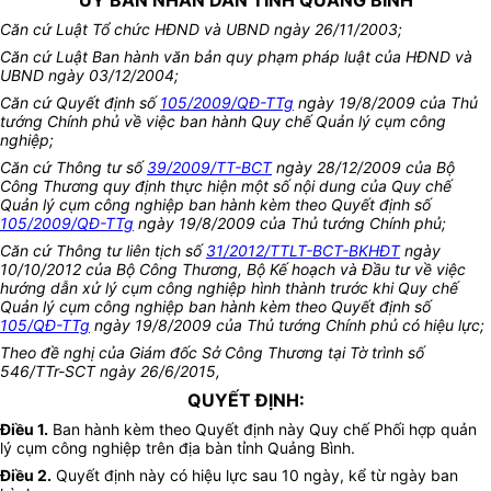
UỶ BAN NHÂN DÂN TỈNH QUẢNG BÌNH
Căn cứ Luật Tổ chức HĐND và UBND ngày 26/11/2003;
Căn cứ Luật Ban hành văn bản quy phạm pháp luật của HĐND và
UBND ngày 03/12/2004;
Căn cứ Quyết định số
105/2009/QĐ-TTg
ngày 19/8/2009 của Thủ
tướng Chính phủ về việc ban hành Quy chế Quản lý cụm công
nghiệp;
Căn cứ Thông tư số
39/2009/TT-BCT
ngày 28/12/2009 của Bộ
Công Thương quy định thực hiện một số nội dung của Quy chế
Quản lý cụm công nghiệp ban hành kèm theo Quyết định số
105/2009/QĐ-TTg
ngày 19/8/2009 của Thủ tướng Chính phủ;
Căn cứ Thông tư liên tịch số
31/2012/TTLT-BCT-BKHĐT
ngày
10/10/2012 của Bộ Công Thương, Bộ Kế hoạch và Đầu tư về việc
hướng dẫn xử lý cụm công nghiệp hình thành trước khi Quy chế
Quản lý cụm công nghiệp ban hành kèm theo Quyết định số
105/QĐ-TTg
ngày 19/8/2009 của Thủ tướng Chính phủ có hiệu lực;
Theo đề nghị của Giám đốc Sở Công Thương tại Tờ trình số
546/TTr-SCT ngày 26/6/2015,
QUYẾT ĐỊNH:
Điều 1.
Ban hành kèm theo Quyết định này Quy chế Phối hợp quản
lý cụm công nghiệp trên địa bàn tỉnh Quảng Bình.
Điều 2.
Quyết định này có hiệu lực sau 10 ngày, kể từ ngày ban