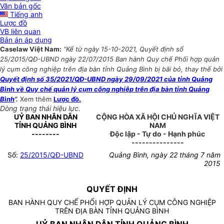
Văn bản gốc
Tiếng anh
Lược đồ
VB liên quan
Bản án áp dụng
Caselaw Việt Nam:
“Kể từ ngày 15-10-2021, Quyết định số
25/2015/QĐ-UBND ngày 22/07/2015 Ban hành Quy chế Phối hợp quản
lý cụm công nghiệp trên địa bàn tỉnh Quảng Bình bị bãi bỏ, thay thế bởi
Quyết định số 35/2021/QĐ-UBND ngày 29/09/2021 của tỉnh Quảng
Bình về Quy chế quản lý cụm công nghiệp trên địa bàn tỉnh Quảng
Bình
”.
Xem thêm
Lược đồ.
Dòng trạng thái hiệu lực.
UỶ BAN NHÂN DÂN
CỘNG HÒA XÃ HỘI CHỦ NGHĨA VIỆT
TỈNH QUẢNG BÌNH
NAM
--------
Độc lập - Tự do - Hạnh phúc
---------------
Số:
25/2015/QĐ-UBND
Quảng Bình, ngày 22 tháng 7 năm
2015
QUYẾT ĐỊNH
BAN HÀNH QUY CHẾ PHỐI HỢP QUẢN LÝ CỤM CÔNG NGHIỆP
TRÊN ĐỊA BÀN TỈNH QUẢNG BÌNH