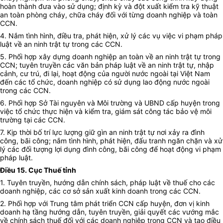
hoàn thành đưa vào sử dụng; định kỳ và đột xuất kiểm tra kỹ thuật
an toàn phòng cháy, chữa cháy đối với từng doanh nghiệp và toàn
CCN.
4. Nắm tình hình, điều tra, phát hiện, xử lý các vụ việc vi phạm pháp
luật về an ninh trật tự trong các CCN.
5. Phối hợp xây dựng doanh nghiệp an toàn về an ninh trật tự trong
CCN; tuyên truyền các văn bản pháp luật về an ninh trật tự, nhập
cảnh, cư trú, đi lại, hoạt động của người nước ngoài tại Việt Nam
đến các tổ chức, doanh nghiệp có sử dụng lao động nước ngoài
trong các CCN.
6. Phối hợp Sở Tài nguyên và Môi trường và UBND cấp huyện trong
việc tổ chức thực hiện và kiểm tra, giám sát công tác bảo vệ môi
trường tại các CCN.
7. Kịp thời bố trí lực lượng giữ gìn an ninh trật tự nơi xảy ra đình
công, bãi công; nắm tình hình, phát hiện, đấu tranh ngăn chặn và xử
lý các đối tượng lợi dụng đình công, bãi công để hoạt động vi phạm
pháp luật.
Điều 15. Cục Thuế tỉnh
1. Tuyên truyền, hướng dẫn chính sách, pháp luật về thuế cho các
doanh nghiệp, các cơ sở sản xuất kinh doanh trong các CCN.
2. Phối hợp với Trung tâm phát triển CCN cấp huyện, đơn vị kinh
doanh hạ tầng hướng dẫn, tuyên truyền, giải quyết các vướng mắc
về chính sách thuế đối với các doanh nghiệp trong CCN và tạo điều