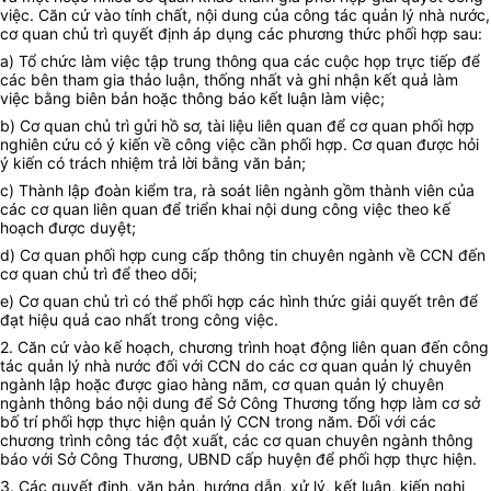
việc. Căn cứ vào tính chất, nội dung của công tác quản lý nhà nước,
cơ quan chủ trì quyết định áp dụng các phương thức phối hợp sau:
a) Tổ chức làm việc tập trung thông qua các cuộc họp trực tiếp để
các bên tham gia thảo luận, thống nhất và ghi nhận kết quả làm
việc bằng biên bản hoặc thông báo kết luận làm việc;
b) Cơ quan chủ trì gửi hồ sơ, tài liệu liên quan để cơ quan phối hợp
nghiên cứu có ý kiến về công việc cần phối hợp. Cơ quan được hỏi
ý kiến có trách nhiệm trả lời bằng văn bản;
c) Thành lập đoàn kiểm tra, rà soát liên ngành gồm thành viên của
các cơ quan liên quan để triển khai nội dung công việc theo kế
hoạch được duyệt;
d) Cơ quan phối hợp cung cấp thông tin chuyên ngành về CCN đến
cơ quan chủ trì để theo dõi;
e) Cơ quan chủ trì có thể phối hợp các hình thức giải quyết trên để
đạt hiệu quả cao nhất trong công việc.
2. Căn cứ vào kế hoạch, chương trình hoạt động liên quan đến công
tác quản lý nhà nước đối với CCN do các cơ quan quản lý chuyên
ngành lập hoặc được giao hàng năm, cơ quan quản lý chuyên
ngành thông báo nội dung để Sở Công Thương tổng hợp làm cơ sở
bố trí phối hợp thực hiện quản lý CCN trong năm. Đối với các
chương trình công tác đột xuất, các cơ quan chuyên ngành thông
báo với Sở Công Thương, UBND cấp huyện để phối hợp thực hiện.
3. Các quyết định, văn bản, hướng dẫn, xử lý, kết luận, kiến nghị