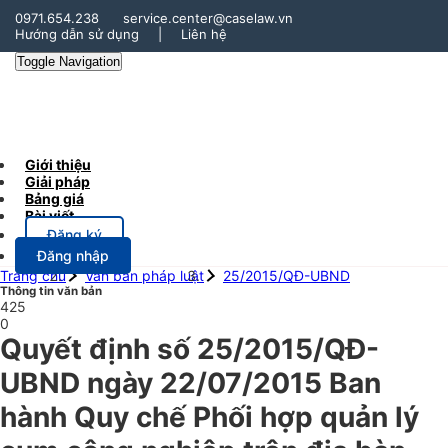
0971.654.238
service.center@caselaw.vn
Hướng dẫn sử dụng
|
Liên hệ
Toggle Navigation
Giới thiệu
Giải pháp
Bảng giá
Bài viết
Đăng ký
Đăng nhập
Trang chủ
Văn bản pháp luật
25/2015/QĐ-UBND
Thông tin văn bản
425
0
Quyết định số 25/2015/QĐ-
UBND ngày 22/07/2015 Ban
hành Quy chế Phối hợp quản lý