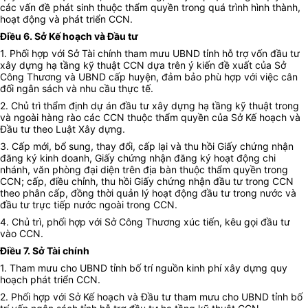
các vấn đề phát sinh thuộc thẩm quyền trong quá trình hình thành,
hoạt động và phát triển CCN.
Điều 6. Sở Kế hoạch và Đầu tư
1. Phối hợp với Sở Tài chính tham mưu UBND tỉnh hỗ trợ vốn đầu tư
xây dựng hạ tầng kỹ thuật CCN dựa trên ý kiến đề xuất của Sở
Công Thương và UBND cấp huyện, đảm bảo phù hợp với việc cân
đối ngân sách và nhu cầu thực tế.
2. Chủ trì thẩm định dự án đầu tư xây dựng hạ tầng kỹ thuật trong
và ngoài hàng rào các CCN thuộc thẩm quyền của Sở Kế hoạch và
Đầu tư theo Luật Xây dựng.
3.
C
ấp mới, bổ sung, thay đổi, cấp lại và thu hồi Giấy
c
hứng nhận
đăng ký kinh doanh, Giấy
c
hứng nhận đăng ký hoạt động chi
nhánh, văn phòng đại diện trên địa bàn thuộc thẩm quyền
trong
CCN
;
c
ấp, điều chỉnh, thu hồi
G
iấy chứng nhận đầu tư
t
rong CCN
theo phân cấp, đồng thời quản lý hoạt động đầu tư trong nước và
đầu tư trực tiếp nước ngoài trong CCN
.
4. Chủ trì, phối hợp với Sở Công Thương xúc tiến, kêu gọi đầu tư
vào CCN.
Điều 7. Sở Tài chính
1. Tham mưu cho UBND tỉnh bố trí nguồn kinh phí xây dựng quy
hoạch phát triển CCN.
2. Phối hợp với Sở Kế hoạch và Đầu tư tham mưu cho UBND tỉnh bố