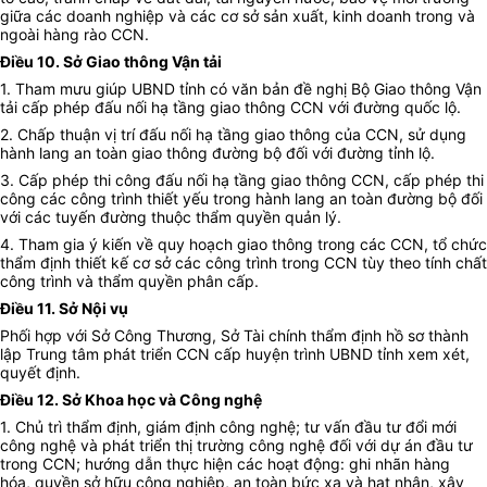
giữa các doanh nghiệp và các cơ sở sản xuất, kinh doanh trong và
ngoài hàng rào CCN.
Điều 10. Sở Giao thông Vận tải
1. Tham mưu giúp UBND tỉnh có văn bản đề nghị Bộ Giao thông Vận
tải cấp phép đấu nối hạ tầng giao thông CCN với đường quốc lộ.
2. Chấp thuận vị trí đấu nối hạ tầng giao thông của CCN, sử dụng
hành lang an toàn giao thông đường bộ đối với đường tỉnh lộ.
3. Cấp phép thi công đấu nối hạ tầng giao thông CCN, cấp phép thi
công các công trình thiết yếu trong hành lang an toàn đường bộ đối
với các tuyến đường thuộc thẩm quyền quản lý.
4. Tham gia ý kiến về quy hoạch giao thông trong các CCN, tổ chức
thẩm định thiết kế cơ sở các công trình trong CCN tùy theo tính chất
công trình và thẩm quyền phân cấp.
Điều 11. Sở Nội vụ
Phối hợp với Sở Công Thương, Sở Tài chính thẩm định hồ sơ thành
lập Trung tâm phát triển CCN cấp huyện trình UBND tỉnh xem xét,
quyết định.
Điều 12. Sở Khoa học và Công nghệ
1. Chủ trì thẩm định, giám định công nghệ; tư vấn đầu tư đổi mới
công nghệ và phát triển thị trường công nghệ đối với dự án đầu tư
trong CCN; hướng dẫn thực hiện các hoạt động: ghi nhãn hàng
hóa, quyền sở hữu công nghiệp, an toàn bức xạ và hạt nhân, xây