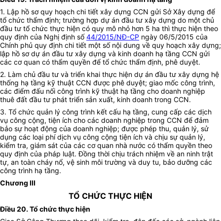
1. Lập hồ sơ quy hoạch chi tiết xây dựng CCN gửi Sở Xây dựng để
tổ chức thẩm định; trường hợp dự án đầu tư xây dựng do một chủ
đầu tư tổ chức thực hiện có quy mô nhỏ hơn 5 ha thì thực hiện theo
quy định của Nghị định số
44/2015/NĐ-CP
ngày 06/5/2015 của
Chính phủ quy định chi tiết một số nội dung về quy hoạch xây dựng;
lập hồ sơ dự án đầu tư xây dựng và kinh doanh hạ tầng CCN gửi
các cơ quan có thẩm quyền để tổ chức thẩm định, phê duyệt.
2. Làm chủ đầu tư và triển khai thực hiện dự án đầu tư xây dựng hệ
thống hạ tầng kỹ thuật CCN được phê duyệt; giao mốc công trình,
các điểm đấu nối công trình kỹ thuật hạ tầng cho doanh nghiệp
thuê đất đầu tư phát triển sản xuất, kinh doanh trong CCN.
3. Tổ chức quản lý công trình kết cấu hạ tầng, cung cấp các dịch
vụ công cộng, tiện ích cho các doanh nghiệp trong CCN để đảm
bảo sự hoạt động của doanh nghiệp; được phép thu, quản lý, sử
dụng các loại phí dịch vụ công cộng tiện ích và chịu sự quản lý,
kiểm tra, giám sát của các cơ quan nhà nước có thẩm quyền theo
quy định của pháp luật. Đồng thời chịu trách nhiệm về an ninh trật
tự, an toàn cháy nổ, vệ sinh môi trường và duy tu, bảo dưỡng các
công trình hạ tầng.
Chương III
TỔ CHỨC THỰC HIỆN
Điều 20. Tổ chức thực hiện