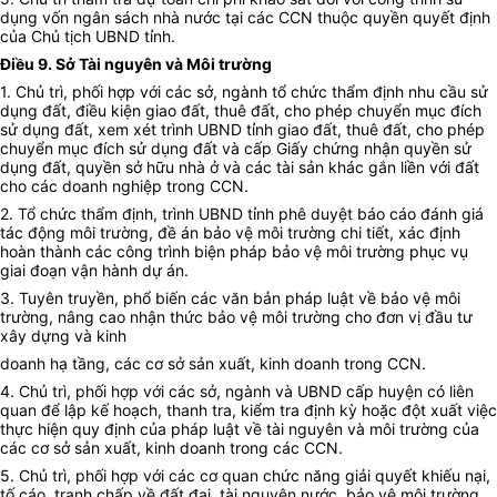
dụng vốn ngân sách nhà nước tại các CCN thuộc quyền quyết định
của Chủ tịch UBND tỉnh.
Điều 9. Sở Tài nguyên và Môi trường
1. Chủ trì, phối hợp với các sở, ngành tổ chức thẩm định nhu cầu sử
dụng đất, điều kiện giao đất, thuê đất, cho phép chuyển mục đích
sử dụng đất, xem xét trình UBND tỉnh giao đất, thuê đất, cho phép
chuyển mục đích sử dụng đất và cấp Giấy chứng nhận quyền sử
dụng đất, quyền sở hữu nhà ở và các tài sản khác gắn liền với đất
cho các doanh nghiệp trong CCN.
2. Tổ chức thẩm định, trình UBND tỉnh phê duyệt báo cáo đánh giá
tác động môi trường, đề án bảo vệ môi trường chi tiết, xác định
hoàn thành các công trình biện pháp bảo vệ môi trường phục vụ
giai đoạn vận hành dự án.
3. Tuyên truyền, phổ biến các văn bản pháp luật về bảo vệ môi
trường, nâng cao nhận thức bảo vệ môi trường cho đơn vị đầu tư
xây dựng và kinh
doanh hạ tầng, các cơ sở sản xuất, kinh doanh trong CCN.
4. Chủ trì, phối hợp với các sở, ngành và UBND cấp huyện có liên
quan để lập kế hoạch, thanh tra, kiểm tra định kỳ hoặc đột xuất việc
thực hiện quy định của pháp luật về tài nguyên và môi trường của
các cơ sở sản xuất, kinh doanh trong các CCN.
5. Chủ trì, phối hợp với các cơ quan chức năng giải quyết khiếu nại,
tố cáo, tranh chấp về đất đai, tài nguyên nước, bảo vệ môi trường