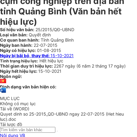
cụm công nghiệp trên địa bàn
tỉnh Quảng Bình
(Văn bản hết
hiệu lực)
Số hiệu văn bản:
25/2015/QĐ-UBND
Loại văn bản:
Quyết định
Cơ quan ban hành:
Tỉnh Quảng Bình
Ngày ban hành:
22-07-2015
Ngày có hiệu lực:
01-08-2015
Ngày bị bãi bỏ, thay thế:
15-10-2021
Hết hiệu lực
Tình trạng hiệu lực:
Thời gian duy trì hiệu lực:
2267 ngày
(
6 năm
2 tháng
17 ngày
)
Ngày hết hiệu lực:
15-10-2021
Ngôn ngữ:
Định dạng văn bản hiện có:
MỤC LỤC
Không có mục lục
Tải về (WORD)
Quyet dinh so 25-2015_QD-UBND ngay 22-07-2015 (Het hieu
luc).doc
Tải lược đồ
Nội dung VB