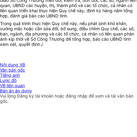
Giao Sở Công Thương theo dõi, kiểm tra, đôn đốc các sở, ngành liên
quan, UBND các huyện, thị, thành phố và các tổ chức, cá nhân có
liên quan triển khai thực hiện Quy chế này; định kỳ hàng năm tổng
hợp, đánh giá báo cáo UBND tỉnh.
Trong quá trình thực hiện Quy chế này, nếu phát sinh khó khăn,
vướng mắc hoặc cần sửa đổi, bổ sung, điều chỉnh Quy chế, các sở,
ban, ngành, địa phương và các tổ chức, cá nhân có liên quan phản
ánh kịp thời về Sở Công Thương để tổng hợp, báo cáo UBND tỉnh
xem xét, quyết định./.
Nội dung VB
Văn bản gốc
Tiếng anh
Lược đồ
VB liên quan
Bản án áp dụng
Vui lòng
Đăng ký
tài khoản hoặc
đăng nhập
để xem và tải văn bản
gốc.