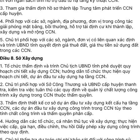
trí vốn ngân sách tỉnh hỗ trợ đầu tư hạ tầng kỹ thuật CCN.
3. Tham gia thẩm định hồ sơ thành lập Trung tâm phát triển CCN
cấp huyện.
4. Phối hợp với các sở, ngành, địa phương, đơn vị trong công tác
giải phóng mặt bằng, bồi thường, hỗ trợ tái định cư khi thành lập,
xây dựng và mở rộng CCN.
5. Chủ trì phối hợp với các sở, ngành, đơn vị có liên quan xác định
và trình UBND tỉnh quyết định giá thuê đất, giá thu tiền sử dụng đất
trong các CCN.
Điều 8. Sở Xây dựng
1. Tổ chức thẩm định và trình Chủ tịch UBND tỉnh phê duyệt quy
hoạch chi tiết xây dựng CCN; hướng dẫn tổ chức thực hiện quy
hoạch chi tiết, dự án đầu tư xây dựng hạ tầng CCN.
2. Chủ trì phối hợp với Sở Công Thương và UBND cấp huyện thanh
tra, kiểm tra việc tuân thủ các quy định về quản lý chất lượng công
trình xây dựng trong CCN thuộc thẩm quyền.
3. Thẩm định thiết kế cơ sở dự án đầu tư xây dựng kết cấu hạ tầng
CCN, các dự án đầu tư xây dựng công trình trong CCN tùy theo
tính chất công trình và thẩm quyền phân cấp.
4. Hướng dẫn các tổ chức, cá nhân thủ tục về xây dựng; thực hiện
việc cấp, gia hạn, điều chỉnh, thu hồi Giấy phép xây dựng công trình
theo quy định.
5. Chủ trì thẩm tra dự toán chi phí khảo sát đối với công trình sử