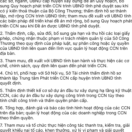
các sở, ngành, UBND cấp huyện xây dựng đề án Quy hoạch, bổ
sung Quy hoạch phát triển CCN trình UBND tỉnh phê duyệt sau khi
có ý kiến thoả thuận của Bộ Công Thương; thẩm định hồ sơ thành
lập, mở rộng CCN trình UBND tỉnh; tham mưu đề xuất với UBND tỉnh
các biện pháp để triển khai đề án mở rộng, bổ sung Quy hoạch phát
triển CCN sau khi Đề án được UBND tỉnh phê duyệt.
2. Thẩm định, cấp, sửa đổi, bổ sung gia hạn và thu hồi các loại giấy
phép, chứng nhận thuộc phạm vi trách nhiệm quản lý của Sở Công
Thương theo quy định của pháp luật, sự phân công hoặc ủy quyền
của UBND tỉnh liên quan đến lĩnh vực quản lý hoạt động CCN trên
địa bàn.
3. Tham mưu, đề xuất với UBND tỉnh ban hành và thực hiện các cơ
chế, chính sách, quy định liên quan đến phát triển CCN.
4. Chủ trì, phối hợp với Sở Nội vụ, Sở Tài chính thẩm định hồ sơ
thành lập Trung tâm Phát triển CCN cấp huyện trình UBND tỉnh
quyết định.
5. Thẩm định thiết kế cơ sở dự án đầu tư xây dựng hạ tầng kỹ thuật
CCN, các dự án đầu tư xây dựng công trình trong CCN tùy theo
tính chất công trình và thẩm quyền phân cấp.
6. Tổng hợp, đánh giá và báo cáo tình hình hoạt động của các CCN
trên địa bàn; quản lý hoạt động của các doanh nghiệp trong CCN
theo thẩm quyền.
7. Tham mưu và tổ chức thực hiện công tác thanh tra, kiểm tra, giải
quyết khiếu nại tố cáo, khen thưởng, xử lý vi phạm và giải quyết