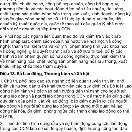
dựng tiêu chuẩn cơ sở, công bố hợp chuẩn, công bố hợp quy,
phương tiện đo và các hoạt động đảm bảo tiêu chuẩn, đo lường,
chất lượng sản phẩm hàng hóa trong sản xuất, kinh doanh; đăng ký
chuyển giao công nghệ; sở hữu trí tuệ; áp dụng quy chuẩn, tiêu
chuẩn kỹ thuật quốc gia, quốc tế theo yêu cầu quản lý nhà nước
đối với các doanh nghiệp trong CCN.
2. Phối hợp các ngành liên quan theo dõi và kiểm tra việc chấp
hành pháp luật, chính sách của Nhà nước về khoa học và công
nghệ; thanh tra, kiểm tra và xử lý vi phạm trong lĩnh vực khoa học
và công nghệ; giải quyết tranh chấp về sở hữu trí tuệ; xử lý các
hành vi xâm phạm quyền sở hữu công nghiệp; thực hiện kiểm tra
về nhãn hàng hóa, chất lượng sản phẩm hàng hóa lưu thông, xuất
khẩu, nhập khẩu theo thẩm quyền.
Điều 13. Sở Lao động, Thương binh và Xã hội
1. Chủ trì, phối hợp các sở, ngành có liên quan tuyên truyền, phổ
biến và hướng dẫn triển khai thực hiện các quy định của Bộ luật Lao
động hiện hành và các văn bản hướng dẫn thi hành cho người sử
dụng lao động và người lao động trong CCN để thực hiện đúng các
quy định của pháp luật về lao động, bảo đảm quyền lợi của người
lao động và người sử dụng lao động; xây dựng mối quan hệ lao
động hài hòa, ổn định, phòng ngừa các tranh chấp lao động có thể
xảy ra.
2. Theo dõi tình hình cung cầu và sự biến động cung cầu lao động
trong các CCN làm cơ sở để quy hoạch, định hướng công tác đào