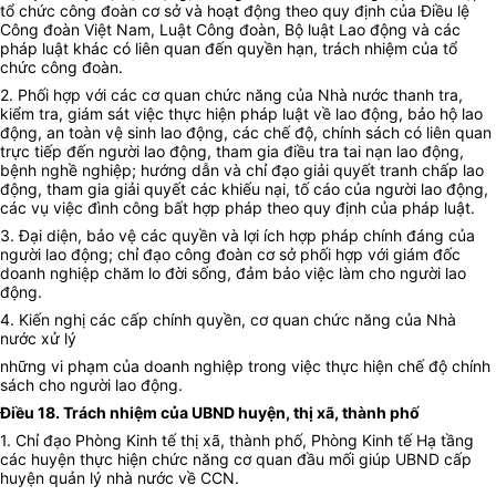
tổ chức công đoàn cơ sở và hoạt động theo quy định của Điều lệ
Công đoàn Việt Nam, Luật Công đoàn, Bộ luật Lao động và các
pháp luật khác có liên quan đến quyền hạn, trách nhiệm của tổ
chức công đoàn.
2. Phối hợp với các cơ quan chức năng của Nhà nước thanh tra,
kiểm tra, giám sát việc thực hiện pháp luật về lao động, bảo hộ lao
động, an toàn vệ sinh lao động, các chế độ, chính sách có liên quan
trực tiếp đến người lao động, tham gia điều tra tai nạn lao động,
bệnh nghề nghiệp; hướng dẫn và chỉ đạo giải quyết tranh chấp lao
động, tham gia giải quyết các khiếu nại, tố cáo của người lao động,
các vụ việc đình công bất hợp pháp theo quy định của pháp luật.
3. Đại diện, bảo vệ các quyền và lợi ích hợp pháp chính đáng của
người lao động; chỉ đạo công đoàn cơ sở phối hợp với giám đốc
doanh nghiệp chăm lo đời sống, đảm bảo việc làm cho người lao
động.
4. Kiến nghị các cấp chính quyền, cơ quan chức năng của Nhà
nước xử lý
những vi phạm của doanh nghiệp trong việc thực hiện chế độ chính
sách cho người lao động.
Điều 18. Trách nhiệm của UBND huyện, thị xã, thành phố
1. Chỉ đạo Phòng Kinh tế thị xã, thành phố, Phòng Kinh tế Hạ tầng
các huyện thực hiện chức năng cơ quan đầu mối giúp UBND cấp
huyện quản lý nhà nước về CCN.