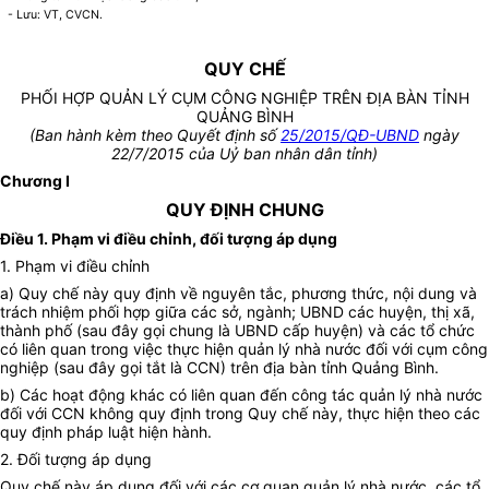
- Lưu: VT, CVCN.
QUY CHẾ
PHỐI HỢP QUẢN LÝ CỤM CÔNG NGHIỆP TRÊN ĐỊA BÀN TỈNH
QUẢNG BÌNH
(Ban hành kèm theo Quyết định số
25/2015/QĐ-UBND
ngày
22/7/2015 của Uỷ ban nhân dân tỉnh)
Chương I
QUY ĐỊNH CHUNG
Điều 1. Phạm vi điều chỉnh, đối tượng áp dụng
1. Phạm vi điều chỉnh
a) Quy chế này quy định về nguyên tắc, phương thức, nội dung và
trách nhiệm phối hợp giữa các sở, ngành; UBND các huyện, thị xã,
thành phố (sau đây gọi chung là UBND cấp huyện) và các tổ chức
có liên quan trong việc thực hiện quản lý nhà nước đối với cụm công
nghiệp (sau đây gọi tắt là CCN) trên địa bàn tỉnh Quảng Bình.
b) Các hoạt động khác có liên quan đến công tác quản lý nhà nước
đối với CCN không quy định trong Quy chế này, thực hiện theo các
quy định pháp luật hiện hành.
2. Đối tượng áp dụng
Quy chế này áp dụng đối với các cơ quan quản lý nhà nước, các tổ