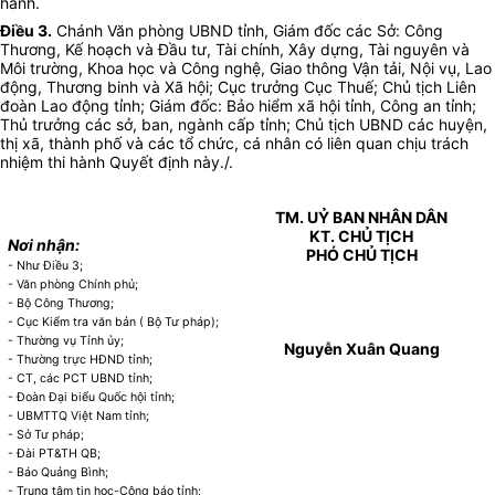
hành.
Điều 3.
Chánh Văn phòng UBND tỉnh, Giám đốc các Sở: Công
Thương, Kế hoạch và Đầu tư, Tài chính, Xây dựng, Tài nguyên và
Môi trường, Khoa học và Công nghệ, Giao thông Vận tải, Nội vụ, Lao
động, Thương binh và Xã hội; Cục trưởng Cục Thuế; Chủ tịch Liên
đoàn Lao động tỉnh; Giám đốc: Bảo hiểm xã hội tỉnh, Công an tỉnh;
Thủ trưởng các sở, ban, ngành cấp tỉnh; Chủ tịch UBND các huyện,
thị xã, thành phố và các tổ chức, cá nhân có liên quan chịu trách
nhiệm thi hành Quyết định này./.
TM. UỶ BAN NHÂN DÂN
KT. CHỦ TỊCH
Nơi nhận:
PHÓ CHỦ TỊCH
- Như Điều 3;
- Văn phòng Chính phủ;
- Bộ Công Thương;
- Cục Kiểm tra văn bản ( Bộ Tư pháp);
- Thường vụ Tỉnh ủy;
Nguyễn Xuân Quang
- Thường trực HĐND tỉnh;
- CT, các PCT UBND tỉnh;
- Đoàn Đại biểu Quốc hội tỉnh;
- UBMTTQ Việt Nam tỉnh;
- Sở Tư pháp;
- Đài PT&TH QB;
- Báo Quảng Bình;
- Trung tâm tin học-Công báo tỉnh;