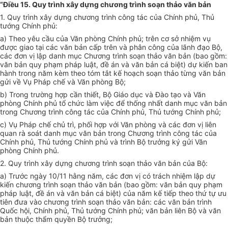
“Điều 15. Quy trình xây dựng chương trình soạn thảo văn bản
1. Quy trình xây dựng chương trình công tác của Chính phủ, Thủ
tướng Chính phủ:
a) Theo yêu cầu của Văn phòng Chính phủ; trên cơ sở nhiệm vụ
được giao tại các văn bản cấp trên và phân công của lãnh đạo Bộ,
các đơn vị lập danh mục Chương trình soạn thảo văn bản (bao gồm:
văn bản quy phạm pháp luật, đề án và văn bản cá biệt) dự kiến ban
hành trong năm kèm theo tóm tắt kế hoạch soạn thảo từng văn bản
gửi về Vụ Pháp chế và Văn phòng Bộ;
b) Trong trường hợp cần thiết, Bộ Giáo dục và Đào tạo và Văn
phòng Chính phủ tổ chức làm việc để thống nhất danh mục văn bản
trong Chương trình công tác của Chính phủ, Thủ tướng Chính phủ;
c) Vụ Pháp chế chủ trì, phối hợp với Văn phòng và các đơn vị liên
quan rà soát danh mục văn bản trong Chương trình công tác của
Chính phủ, Thủ tướng Chính phủ và trình Bộ trưởng ký gửi Văn
phòng Chính phủ.
2. Quy trình xây dựng chương trình soạn thảo văn bản của Bộ:
a) Trước ngày 10/11 hằng năm, các đơn vị có trách nhiệm lập dự
kiến chương trình soạn thảo văn bản (bao gồm: văn bản quy phạm
pháp luật, đề án và văn bản cá biệt) của năm kế tiếp theo thứ tự ưu
tiên đưa vào chương trình soạn thảo văn bản: các văn bản trình
Quốc hội, Chính phủ, Thủ tướng Chính phủ; văn bản liên Bộ và văn
bản thuộc thẩm quyền Bộ trưởng;