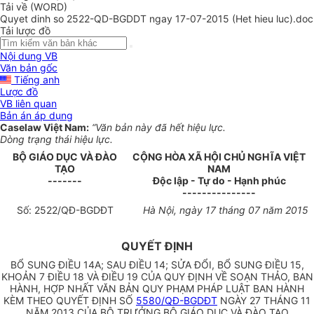
Tải về (WORD)
Quyet dinh so 2522-QD-BGDDT ngay 17-07-2015 (Het hieu luc).doc
Tải lược đồ
Nội dung VB
Văn bản gốc
Tiếng anh
Lược đồ
VB liên quan
Bản án áp dụng
Caselaw Việt Nam:
“Văn bản này đã hết hiệu lực.
Dòng trạng thái hiệu lực.
B
Ộ
GIÁO DỤC VÀ ĐÀO
CỘNG HÒA XÃ HỘI CHỦ NGHĨA VIỆT
TẠO
NAM
-------
Độc lập - Tự do - Hạnh phúc
---------------
Số:
2522
/QĐ-BGDĐT
Hà Nội, ngày 17 tháng 07 năm 2015
QUYẾT ĐỊNH
BỔ SUNG ĐIỀU 14A; SAU ĐIỀU 14; SỬA ĐỔI, BỔ SUNG ĐIỀU 15,
KHOẢN 7 ĐIỀU 18 VÀ ĐIỀU 19 CỦA QUY ĐỊNH VỀ SOẠN THẢO, BAN
HÀNH, HỢP NHẤT VĂN BẢN QUY PHẠM PHÁP LUẬT BAN HÀNH
KÈM THEO QUYẾT ĐỊNH SỐ
5580/QĐ-BGDĐT
NGÀY 27 THÁNG 11
NĂM 2013 CỦA BỘ TRƯỞNG BỘ GIÁO DỤC VÀ ĐÀO TẠO