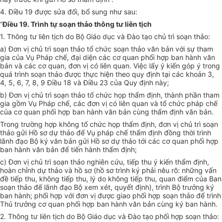
4. Điều 19 được sửa đổi, bổ sung như sau:
“
Điều 19. Trình tự soạn thảo thông tư liên tịch
1. Thông tư liên tịch do Bộ Giáo dục và Đào tạo chủ trì soạn thảo:
a) Đơn vị chủ trì soạn thảo tổ chức soạn thảo văn bản với sự tham
gia của Vụ Pháp chế, đại diện các cơ quan phối hợp ban hành văn
bản và các cơ quan, đơn vị có liên quan. Việc lấy ý kiến góp ý trong
quá trình soạn thảo được thực hiện theo quy định tại các khoản 3,
4, 5, 6, 7, 8, 9 Điều 18 và Điều 23 của Quy định này;
b) Đơn vị chủ trì soạn thảo tổ chức họp thẩm định, thành phần tham
gia gồm Vụ Pháp chế, các đơn vị có liên quan và tổ chức pháp chế
của cơ quan phối hợp ban hành văn bản cùng thẩm định văn bản.
Trong trường hợp không tổ chức họp thẩm định, đơn vị chủ trì soạn
thảo gửi Hồ sơ dự thảo để Vụ pháp chế thẩm định đồng thời trình
lãnh đạo Bộ ký văn bản gửi Hồ sơ dự thảo tới các cơ quan phối hợp
ban hành văn bản để tiến hành thẩm định;
c) Đơn vị chủ trì soạn thảo nghiên cứu, tiếp thu ý kiến thẩm định,
hoàn chỉnh dự thảo và hồ sơ (hồ sơ trình ký phải nêu rõ: những vấn
đề tiếp thu, không tiếp thu, lý do không tiếp thu, quan điểm của Ban
soạn thảo để lãnh đạo Bộ xem xét, quyết định), trình Bộ trưởng ký
ban hành; phối hợp với đơn vị được giao phối hợp soạn thảo để trình
Thủ trưởng cơ quan phối hợp ban hành văn bản cùng ký ban hành.
2. Thông tư liên tịch do Bộ Giáo dục và Đào tạo phối hợp soạn thảo: