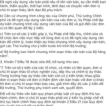
Đề nghị xây dựng văn bản phải nêu rõ tên văn bản, sự cần thiết ban
hành, thẩm quyền, thời hạn trình, lãnh đạo và chuyên viên đơn vị
chủ trì soạn thảo, lãnh đạo Bộ phụ trách.
b) Căn cứ chương trình công tác của Chính phủ, Thủ tướng Chính
phủ và đề nghị xây dựng văn bản của các đơn vị, Vụ Pháp chế lập
dự kiến chương trình xây dựng văn bản của Bộ và gửi đến các đơn
vị có liên quan để lấy ý kiến;
c) Trên cơ sở các ý kiến góp ý, Vụ Pháp chế tiếp thu, chỉnh sửa và
tổ chức làm việc trực tiếp với từng đơn vị có đề nghị xây dựng văn
bản để chỉnh lý, hoàn thiện dự thảo chương trình xây dựng văn bản,
gửi các Thứ trưởng cho ý kiến trước khi trình Bộ trưởng;
d) Bộ trưởng ban hành chương trình soạn thảo văn bản của Bộ hằng
năm”.
3. Khoản 7 Điều 18 được sửa đổi, bổ sung như sau:
“7. Trên cơ sở ý kiến của các tổ chức, cá nhân có liên quan, đơn vị
chủ trì soạn thảo tổ chức nghiên cứu, tiếp thu và chỉnh lý dự thảo.
Trong trường hợp dự thảo văn bản còn có ý kiến khác nhau giữa
đơn vị soạn thảo với đơn vị thẩm định văn bản hoặc với đơn vị khác
thì đơn vị chủ trì soạn thảo báo cáo, giải trình đầy đủ các ý kiến để
Bộ trưởng, Thứ trưởng phụ trách xem xét, quyết định.
Đối với dự thảo văn bản quy phạm pháp luật có quy định thủ tục
hành chính, đơn vị chủ trì soạn thảo phải xin ý kiến Vụ pháp chế về
thủ tục hành chính theo quy định tại khoản 2 Điều 21 của Quy định
này trước khi gửi Hồ sơ thẩm định”.