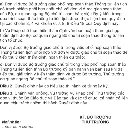
a) Đơn vị được Bộ trưởng giao phối hợp soạn thảo Thông tư liên tịch
có trách nhiệm phối hợp chặt chẽ với đơn vị được giao soạn thảo
của Bộ, cơ quan ngang Bộ chủ trì soạn thảo; việc lấy ý kiến trong
quá trình soạn thảo thông tư liên tịch được thực hiện theo quy định
tại các khoản 3, 4 và khoản 6, 7, 8, 9 Điều 18 của Quy định này;
b) Vụ Pháp chế thực hiện thẩm định văn bản hoặc tham gia họp
thẩm định do Bộ, cơ quan ngang Bộ chủ trì soạn thảo thông tư liên
tịch tổ chức.
Đơn vị được Bộ trưởng giao chủ trì trong việc phối hợp soạn thảo
Thông tư liên tịch phối hợp với đơn vị được giao chủ trì soạn thảo để
tiếp thu ý kiến thẩm định, hoàn thiện dự thảo;
c) Đơn vị được Bộ trưởng giao chủ trì trong việc phối hợp soạn thảo
Thông tư liên tịch trình Bộ trưởng ký ban hành văn bản sau khi đã
tiếp thu, giải trình ý kiến thẩm định và được Bộ trưởng, Thủ trưởng
cơ quan ngang Bộ chủ trì soạn thảo ký.”
Điều 2.
Quyết định này có hiệu lực thi hành kể từ ngày ký.
Điều 3.
Chánh Văn phòng, Vụ trưởng Vụ Pháp chế, Thủ trưởng các
đơn vị thuộc Bộ Giáo dục và Đào tạo và các tổ chức, cá nhân có liên
quan chịu trách nhiệm thi hành Quyết định này.
KT. BỘ TRƯỞNG
Nơi nhận:
THỨ TRƯỞNG
-
Như Điều 3 (để t/h);