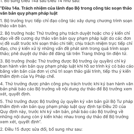
1. Bổ sung Điều 14a sau Điều 14 như sau:
“Điều 14a. Trách nhiệm của lãnh đạo Bộ trong công tác soạn thảo
văn bản quy phạm pháp luật
1. Bộ trưởng trực tiếp chỉ đạo công tác xây dựng chương trình soạn
thảo văn bản.
2. Bộ trưởng hoặc Thứ trưởng phụ trách duyệt hoặc cho ý kiến chỉ
đạo về đề cương dự thảo văn bản quy phạm pháp luật do các đơn
vị đề xuất trước khi soạn thảo chi tiết; chịu trách nhiệm trực tiếp chỉ
đạo, cho ý kiến xử lý những vấn đề phát sinh trong quá trình soạn
thảo; phê duyệt dự thảo để đăng tải trên Trang thông tin điện tử.
3. Bộ trưởng (hoặc Thứ trưởng được Bộ trưởng ủy quyền) chỉ ký
ban hành văn bản quy phạm pháp luật khi hồ sơ trình ký có báo cáo
bằng văn bản của đơn vị chủ trì soạn thảo giải trình, tiếp thu ý kiến
thẩm định của Vụ Pháp chế.
4. Thứ trưởng được phân công phụ trách trước khi ký ban hành văn
bản phải báo cáo Bộ trưởng về nội dung dự thảo để Bộ trưởng xem
xét, quyết định.
5. Thứ trưởng được Bộ trưởng ủy quyền ký văn bản gửi Bộ Tư pháp
thẩm định văn bản quy phạm pháp luật quy định tại Điều 20 của
Quy định này, trước khi ký văn bản, phải báo cáo Bộ trưởng về
những nội dung còn ý kiến khác nhau trong dự thảo để Bộ trưởng
xem xét, quyết định”.
2. Điều 15 được sửa đổi, bổ sung như sau: