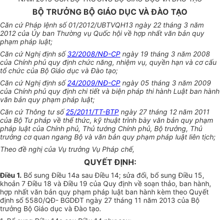
BỘ TRƯỞNG BỘ GIÁO DỤC VÀ ĐÀO TẠO
Căn cứ Pháp lệnh số 01/2012/UBTVQH13 ngày 22 tháng 3 năm
2012 của Ủy ban Thường vụ Quốc hội về hợp nhất văn bản quy
phạm pháp luật;
Căn cứ Nghị định số
32/2008/NĐ-CP
ngày 19 tháng 3 năm 2008
của Chính phủ quy định chức năng, nhiệm vụ, quyền hạn và cơ cấu
tổ chức của Bộ Giáo dục và Đào tạo;
Căn cứ Nghị định số
24/2009/NĐ-CP
ngày 05 tháng 3 năm 2009
của Chính phủ quy định chi tiết và biện pháp thi hành Luật ban hành
văn bản quy phạm pháp luật;
Căn cứ Thông tư số
25/2011/TT-BTP
ngày 27 tháng 12 năm 2011
của Bộ Tư pháp về thể thức, kỹ thuật trình bày văn bản quy phạm
pháp luật của Chính phủ, Thủ tướng Chính phủ, Bộ trưởng, Thủ
trưởng cơ quan ngang Bộ và văn bản quy phạm pháp luật liên tịch;
Theo đề nghị của Vụ trưởng Vụ Pháp chế,
QUYẾT ĐỊNH:
Điều 1.
Bổ sung Điều 14a sau Điều 14; sửa đổi, bổ sung Điều 15,
khoản 7 Điều 18 và Điều 19 của Quy định về soạn thảo, ban hành,
hợp nhất văn bản quy phạm pháp luật ban hành kèm theo Quyết
định số 5580/QĐ- BGDĐT ngày 27 tháng 11 năm 2013 của Bộ
trưởng Bộ Giáo dục và Đào tạo.