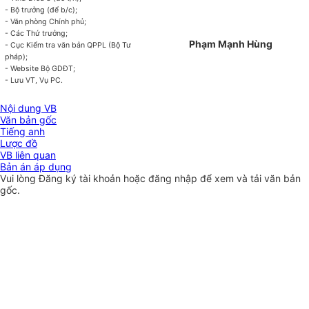
- Bộ trưởng (để b/c);
- Văn phòng Chính phủ;
- Các Thứ trưởng;
Phạm Mạnh Hùng
- Cục Kiểm tra văn bản QPPL (Bộ Tư
pháp);
- Website Bộ GDĐT;
- Lưu VT, Vụ PC.
Nội dung VB
Văn bản gốc
Tiếng anh
Lược đồ
VB liên quan
Bản án áp dụng
Vui lòng
Đăng ký
tài khoản hoặc
đăng nhập
để xem và tải văn bản
gốc.