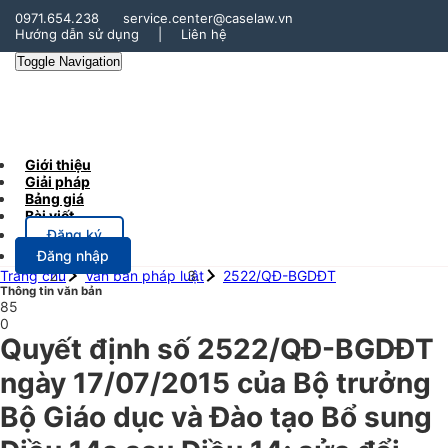
0971.654.238
service.center@caselaw.vn
Hướng dẫn sử dụng
|
Liên hệ
Toggle Navigation
Giới thiệu
Giải pháp
Bảng giá
Bài viết
Đăng ký
Đăng nhập
Trang chủ
Văn bản pháp luật
2522/QĐ-BGDĐT
Thông tin văn bản
85
0
Quyết định số 2522/QĐ-BGDĐT
ngày 17/07/2015 của Bộ trưởng
Bộ Giáo dục và Đào tạo Bổ sung