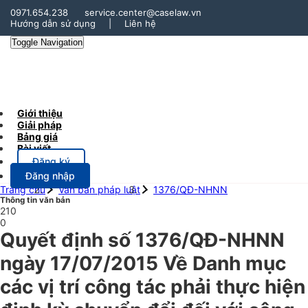
0971.654.238
service.center@caselaw.vn
Hướng dẫn sử dụng
|
Liên hệ
Toggle Navigation
Giới thiệu
Giải pháp
Bảng giá
Bài viết
Đăng ký
Đăng nhập
Trang chủ
Văn bản pháp luật
1376/QĐ-NHNN
Thông tin văn bản
210
0
Quyết định số 1376/QĐ-NHNN
ngày 17/07/2015 Về Danh mục
các vị trí công tác phải thực hiện