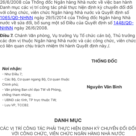
26/6/2008 của Thống đốc Ngân hàng Nhà nước về việc ban hành
Danh mục các vị trí công tác phải thực hiện định kỳ chuyển đổi đối
với công chức, viên chức Ngân hàng Nhà nước và Quyết định số
1065/QĐ-NHNN
ngày 29/5/2014 của Thống đốc Ngân hàng Nhà
nước về sửa đổi, bổ sung một số Điều của Quyết định số
1448/QĐ-
NHNN
ngày 26/6/2008.
Điều 7.
Chánh Văn phòng, Vụ trưởng Vụ Tổ chức cán bộ, Thủ trưởng
các đơn vị thuộc Ngân hàng Nhà nước và các công chức, viên chức
có liên quan chịu trách nhiệm thi hành Quyết định này./.
THỐNG ĐỐC
Nơi nhận:
- Như Điều 7;
- Các Bộ, Cơ quan ngang Bộ, Cơ quan thuộc
Chính phủ;
Nguyễn Văn Bình
- Văn phòng Ban chỉ đạo TW về Phòng,
chống tham nhũng;
- UBND các tỉnh, TP trực thuộc TW;
- Lưu VP, TCCB2.
DANH MỤC
CÁC VỊ TRÍ CÔNG TÁC PHẢI THỰC HIỆN ĐỊNH KỲ CHUYỂN ĐỔI ĐỐI
VỚI CÔNG CHỨC, VIÊN CHỨC NGÂN HÀNG NHÀ NƯỚC