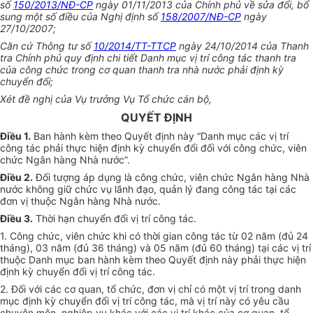
số
150/2013/NĐ-CP
ngày 01/11/2013 của Chính phủ về sửa đổi, bổ
sung một số điều của Nghị định số
158/2007/NĐ-CP
ngày
27/10/2007;
Căn cứ Thông tư số
10/2014/TT-TTCP
ngày 24/10/2014 của Thanh
tra Chính phủ quy định chi tiết Danh mục vị trí công tác thanh tra
của công chức trong cơ quan thanh tra nhà nước phải định kỳ
chuyển đổi;
Xét đề nghị của Vụ trưởng Vụ Tổ chức cán bộ,
QUYẾT ĐỊNH
Điều 1.
Ban hành kèm theo Quyết định này “Danh mục các vị trí
công tác phải thực hiện định kỳ chuyển đổi đối với công chức, viên
chức Ngân hàng Nhà nước”.
Điều 2.
Đối tượng áp dụng là công chức, viên chức Ngân hàng Nhà
nước không giữ chức vụ lãnh đạo, quản lý đang công tác tại các
đơn vị thuộc Ngân hàng Nhà nước.
Điều 3.
Thời hạn chuyển đổi vị trí công tác.
1. Công chức, viên chức khi có thời gian công tác từ 02 năm (đủ 24
tháng), 03 năm (đủ 36 tháng) và 05 năm (đủ 60 tháng) tại các vị trí
thuộc Danh mục ban hành kèm theo Quyết định này phải thực hiện
định kỳ chuyển đổi vị trí công tác.
2. Đối với các cơ quan, tổ chức, đơn vị chỉ có một vị trí trong danh
mục định kỳ chuyển đổi vị trí công tác, mà vị trí này có yêu cầu
chuyên môn, nghiệp vụ khác với các vị trí khác của cơ quan, tổ