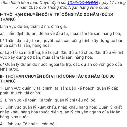
(Ban hành kèm theo Quyết định số:
1376/QĐ-NHNN
ngày 17 tháng
7 năm 2015 của Thống đốc Ngân hàng Nhà nước).
I- THỜI HẠN CHUYỂN ĐỔI VỊ TRÍ CÔNG TÁC 02 NĂM (ĐỦ 24
THÁNG)
Lĩnh vực dự án, thẩm định, định giá:
a/ Thẩm định dự án, đề án về đầu tư, mua sắm tài sản, hàng hóa;
b/ Thẩm định dự toán, quyết toán các công trình xây dựng cơ bản,
mua sắm tài sản, hàng hóa;
c/ Lập hồ sơ mời thầu, kế hoạch đấu thầu, tổ chức đấu thầu về lĩnh
vực xây dựng cơ bản, mua sắm tài sản, hàng hóa;
d/ Quản lý dự án do nước ngoài tài trợ, các dự án có vốn góp của
Nhà nước.
II- THỜI HẠN CHUYỂN ĐỔI VỊ TRÍ CÔNG TÁC 03 NĂM (ĐỦ 36
THÁNG)
1- Lĩnh vực quản lý tài chính, tài sản: Lập kế hoạch, quản lý cấp
phát, thu chi tài chính.
2- Lĩnh vực kế toán: Kế toán, quản lý chi tiêu nội bộ.
3- Lĩnh vực quản lý xuất khẩu, nhập khẩu hàng hóa: Quản lý xuất
nhập khẩu hàng hóa thuộc diện quản lý chuyên ngành của Ngân
hàng Nhà nước.
4- Lĩnh vực Tổ chức - cán bộ: