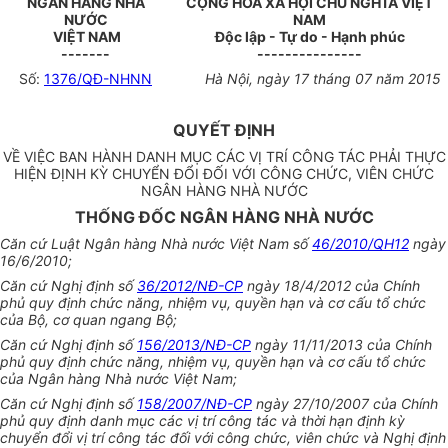
NGÂN HÀNG NHÀ
CỘNG HÒA XÃ HỘI CHỦ NGHĨA VIỆT
NƯỚC
NAM
VIỆT NAM
Độc lập - Tự do - Hạnh phúc
-------
---------------
Số:
1376/QĐ-NHNN
Hà Nội, ngày 17 tháng 07 năm 2015
QUYẾT ĐỊNH
VỀ VIỆC BAN HÀNH DANH MỤC CÁC VỊ TRÍ CÔNG TÁC PHẢI THỰC
HIỆN ĐỊNH KỲ CHUYỂN ĐỔI ĐỐI VỚI CÔNG CHỨC, VIÊN CHỨC
NGÂN HÀNG NHÀ NƯỚC
THỐNG ĐỐC NGÂN HÀNG NHÀ NƯỚC
Căn cứ Luật Ngân hàng Nhà nước Việt Nam số
46/2010/QH12
ngày
16/6/2010;
Căn cứ Nghị định số
36/2012/NĐ-CP
ngày 18/4/2012 của Chính
phủ quy định chức năng, nhiệm vụ, quyền hạn và cơ cấu tổ chức
của Bộ, cơ quan ngang Bộ;
Căn cứ Nghị định số
156/2013/NĐ-CP
ngày 11/11/2013 của Chính
phủ quy định chức năng, nhiệm vụ, quyền hạn và cơ cấu tổ chức
của Ngân hàng Nhà nước Việt Nam;
Căn cứ Nghị định số
158/2007/NĐ-CP
ngày 27/10/2007 của Chính
phủ quy định danh mục các vị trí công tác và thời hạn định kỳ
chuyển đổi vị trí công tác đối với công chức, viên chức và Nghị định