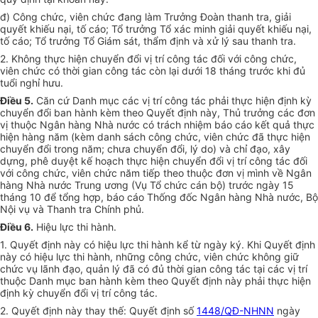
đ) Công chức, viên chức đang làm Trưởng Đoàn thanh tra, giải
quyết khiếu nại, tố cáo; Tổ trưởng Tổ xác minh giải quyết khiếu nại,
tố cáo; Tổ trưởng Tổ Giám sát, thẩm định và xử lý sau thanh tra.
2. Không thực hiện chuyển đổi vị trí công tác đối với công chức,
viên chức có thời gian công tác còn lại dưới 18 tháng trước khi đủ
tuổi nghỉ hưu.
Điều 5.
Căn cứ Danh mục các vị trí công tác phải thực hiện định kỳ
chuyển đổi ban hành kèm theo Quyết định này, Thủ trưởng các đơn
vị thuộc Ngân hàng Nhà nước có trách nhiệm báo cáo kết quả thực
hiện hàng năm (kèm danh sách công chức, viên chức đã thực hiện
chuyển đổi trong năm; chưa chuyển đổi, lý do) và chỉ đạo, xây
dựng, phê duyệt kế hoạch thực hiện chuyển đổi vị trí công tác đối
với công chức, viên chức năm tiếp theo thuộc đơn vị mình về Ngân
hàng Nhà nước Trung ương (Vụ Tổ chức cán bộ) trước ngày 15
tháng 10 để tổng hợp, báo cáo Thống đốc Ngân hàng Nhà nước, Bộ
Nội vụ và Thanh tra Chính phủ.
Điều 6.
Hiệu lực thi hành.
1. Quyết định này có hiệu lực thi hành kể từ ngày ký. Khi Quyết định
này có hiệu lực thi hành, những công chức, viên chức không giữ
chức vụ lãnh đạo, quản lý đã có đủ thời gian công tác tại các vị trí
thuộc Danh mục ban hành kèm theo Quyết định này phải thực hiện
định kỳ chuyển đổi vị trí công tác.
2. Quyết định này thay thế: Quyết định số
1448/QĐ-NHNN
ngày