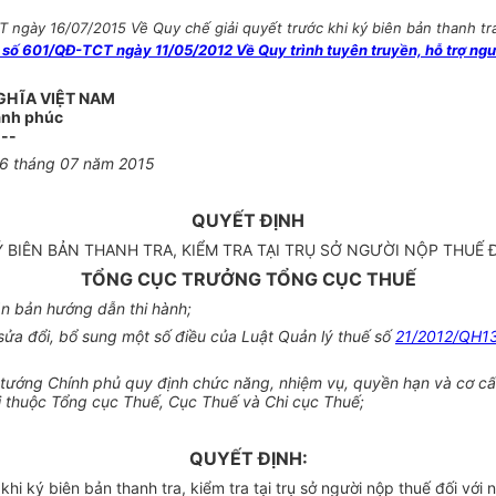
ngày 16/07/2015 Về Quy chế giải quyết trước khi ký biên bản thanh tra,
 số 601/QĐ-TCT ngày 11/05/2012 Về Quy trình tuyên truyền, hỗ trợ ngườ
GHĨA VIỆT NAM
Hạnh phúc
---
16 tháng 07 năm 2015
QUYẾT ĐỊNH
Ý BIÊN BẢN THANH TRA, KIỂM TRA TẠI TRỤ SỞ NGƯỜI NỘP THU
TỔNG CỤC TRƯỞNG TỔNG CỤC THUẾ
n bản hướng dẫn thi hành;
ửa đổi, bổ sung một số điều của Luật Quản lý thuế số
21/2012/QH1
ướng Chính phủ quy định chức năng, nhiệm vụ, quyền hạn và cơ cấu
ị thuộc Tổng cục Thuế, Cục Thuế và Chi cục Thuế;
QUYẾT ĐỊNH:
i ký biên bản thanh tra, kiểm tra tại trụ sở người nộp thuế đối với