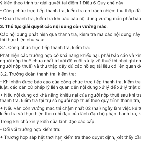
ý kiến theo trình tự giải quyết tại điểm 1 Điều 6 Quy chế này.
- Công chức trực tiếp thanh tra, kiểm tra có trách nhiệm thu thập đ
- Đoàn thanh tra, kiểm tra khi báo cáo nội dung vướng mắc phải bá
3. Thủ tục giải quyết các nội dung còn vướng mắc:
Các nội dung phát hiện qua thanh tra, kiểm tra mà các nội dung này 
thì thực hiện như sau:
3.1. Công chức trực tiếp thanh tra, kiểm tra:
Phát hiện các trường hợp có khả năng khiếu nại, phải báo cáo và xi
người nộp thuế chưa nhất trí với đề
xuất
xử lý
về
thuế thì phải ghi n
người nộp thuế) và thu thập đầy đủ các hồ sơ, tài liệu có liên quan 
3.2. Trưởng đoàn thanh tra, kiểm tra:
- Khi nhận được báo cáo của công chức trực tiếp thanh tra, kiểm tra,
luật, các căn cứ pháp lý liên quan đến nội dung xử lý để xử lý triệt để
+ Nếu nội dung có khả năng khiếu nại của người nộp thuế sau khi tra
thanh tra, kiểm tra tại trụ sở người nộp thuế theo quy
trình
thanh tra,
+ Nếu vẫn còn vướng mắc thì chậm nhất 02 (hai) ngày làm việc kể 
kiểm tra và thực hiện theo chỉ đạo của lãnh đạo bộ phận thanh tra, k
Trong khi chờ xin ý kiến của lãnh đạo các cấp:
- Đối với
trường hợp
kiểm tra:
+
Trường hợp
sắp hết thời hạn kiểm tra theo quyết định, xét thấy cầ