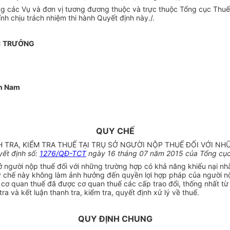
ởng các Vụ và đơn vị tương đương thuộc và trực thuộc Tổng cục Thuế
nh chịu trách nhiệm thi hành Quyết định này./.
C TRƯỞNG
n Nam
QUY CHẾ
H TRA, KIỂM TRA THUẾ TẠI TRỤ SỞ NGƯỜI NỘP THUẾ ĐỐI VỚI 
ết định số:
1276/QĐ-TCT
ngày 16
tháng
07 năm 2015 của Tổng cục
sở người nộp thuế đối
với
những trường hợp có khả năng khiếu nại nh
 chế này không làm ảnh hưởng đến quyền lợi hợp pháp của người nộp 
ơ quan thuế đã được cơ quan thuế các cấp trao đổi, thống nhất từ t
ra và kết luận thanh tra, kiểm tra, quyết định xử lý về thuế.
QUY ĐỊNH CHUNG