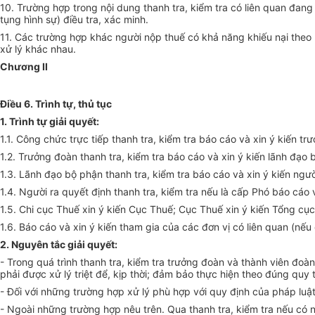
10. Trường hợp
trong nội dung thanh tra, kiểm tra có liên quan đa
tụng hình sự) điều tra, xác minh.
11. Các trường hợp khác ng
ườ
i nộp thuế có khả năng khiếu nại theo
xử lý khác nhau.
Chương II
Điều 6. Trình tự, thủ tục
1. Trình tự giải quyết:
1.1. Công chức trực tiếp thanh tra, kiểm tra báo cáo và xin ý kiến tr
1.2. Trưởng đoàn thanh tra, kiểm tra báo cáo và xin ý kiến lãnh đạo b
1.3. Lãnh đạo bộ phận thanh tra, kiểm tra báo cáo và xin ý kiến người
1.4. Người ra quyết định thanh tra, kiểm tra nếu là cấp Phó báo cáo 
1.5. Chi cục Thuế xin ý kiến Cục Thuế; Cục Thuế xin ý kiến Tổng cục
1.6. Báo cáo và xin ý kiến tham gia của các đơn vị có liên quan (nếu 
2. Nguyên tắc giải quyết:
- Trong quá trình thanh tra, kiểm tra trưởng đoàn và thành viên đoàn
phải được xử lý triệt để, kịp thời; đảm bảo thực hiện theo đúng quy t
- Đối với những trường hợp xử lý phù hợp
với
quy định của pháp luật 
- Ngoài những trường hợp nêu trên. Qua thanh tra, kiểm tra nếu có 