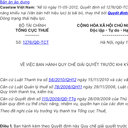
Bản án áp dụng
Caselaw Việt Nam:
“Kể từ ngày 11-05-2012, Quyết định số 1276/QĐ-TCT 
năng khiếu nại (Văn bản hết hiệu lực) bị bãi bỏ, thay thế bởi
Quyết định
Dòng trạng thái hiệu lực.
BỘ TÀI CHÍNH
CỘNG HÒA XÃ HỘI CHỦ N
TỔNG CỤC THUẾ
Độc lập - Tự do - 
-------
------------
Số:
1276/QĐ-TCT
Hà Nội, ngày 
VỀ VIỆC BAN HÀNH QUY CHẾ GIẢI QUYẾT TRƯỚC KHI K
Căn cứ Luật Thanh tra số
56/2010/QH12
ngày 15/11/2010 và các vă
Căn cứ Luật Quản lý thuế số
78/2006/QH11
ngày
29/11/2006, Luật s
Quy trình thanh tra, kiểm tra;
Căn cứ Quyết định số
115/2009/QĐ-TTg
ngày 28/09/2009 của Thủ t
bản quy định cụ thể chức năng, nhiệm vụ, quyền hạn của các đơn v
Theo đề nghị của Vụ trưởng Vụ thanh tra Tổng cục Thuế,
Điều 1.
Ban hành kèm theo Quyết định này Quy chế giải quyết trước kh