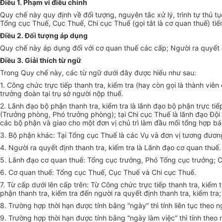
Điều 1. Phạm vi điều chỉnh
Quy chế này quy định về đối tượng, nguyên tắc xử lý, trình tự thủ t
Tổng cục Thuế, Cục Thuế, Chi cục Thuế (gọi tắt là cơ quan thuế) tiến
Điều 2. Đối tượng áp dụng
Quy chế này áp dụng đối với cơ quan thuế các cấp; Người ra quyết 
Điều 3. Giải thích từ ngữ
Trong Quy chế này, các từ ngữ dưới đây được hiểu như sau:
1. Công chức trực tiếp thanh tra, kiểm tra (hay còn gọi là thành viên
trưởng đoàn tại trụ sở người nộp thuế.
2. Lãnh đạo bộ phận thanh tra, kiểm tra là lãnh đạo bộ phận trực tiế
(Trưởng phòng, Phó trưởng phòng); tại Chi cục Thuế là lãnh đạo Đội
các bộ phận và giao cho một đơn vị chủ trì làm đầu mối tổng hợp báo
3. Bộ phận khác: Tại Tổng cục Thuế là các Vụ và đơn vị tương đương
4. Người ra quyết định thanh tra, kiểm tra là Lãnh đạo cơ quan thuế.
5. Lãnh đạo cơ quan thuế: Tổng cục trưởng, Phó Tổng cục trưởng; C
6. Cơ quan thuế: Tổng cục Thuế, Cục Thuế và Chi cục Thuế.
7. Từ cấp dưới lên cấp trên: Từ Công chức trực tiếp thanh tra, kiểm 
phận thanh tra, kiểm tra đến người ra quyết định thanh tra, kiểm t
8. Trường hợp thời hạn được tính bằng “ngày” thì tính liên tục theo 
9. Trường hợp thời hạn được tính bằng “ngày làm việc” thì tính theo