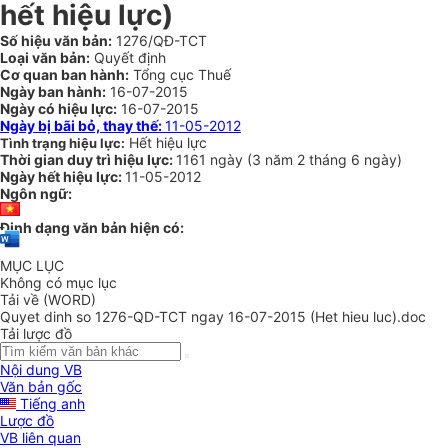
hết hiệu lực)
Số hiệu văn bản:
1276/QĐ-TCT
Loại văn bản:
Quyết định
Cơ quan ban hành:
Tổng cục Thuế
Ngày ban hành:
16-07-2015
Ngày có hiệu lực:
16-07-2015
Ngày bị bãi bỏ, thay thế:
11-05-2012
Hết hiệu lực
Tình trạng hiệu lực:
Thời gian duy trì hiệu lực:
1161 ngày
(
3 năm
2 tháng
6 ngày
)
Ngày hết hiệu lực:
11-05-2012
Ngôn ngữ:
Định dạng văn bản hiện có:
MỤC LỤC
Không có mục lục
Tải về (WORD)
Quyet dinh so 1276-QD-TCT ngay 16-07-2015 (Het hieu luc).doc
Tải lược đồ
Nội dung VB
Văn bản gốc
Tiếng anh
Lược đồ
VB liên quan