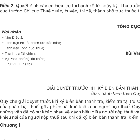
Điều 2.
Quyết định này có hiệu lực thi hành kể từ ngày ký. Thủ trư
cục trưởng Chi cục Thuế quận, huyện, thị xã, thành phố trực thuộc tỉ
TỔNG CỤ
Nơi nhận:
- Như Điều 2;
- Lãnh đạo Bộ Tài chính (để báo cáo);
- Lãnh đạo Tổng cục Thuế;
Bùi Vă
- Thanh tra Tài chính;
- Vụ Pháp chế Bộ Tài chính;
- Lưu: VT, TTr (3b).
GIẢI QUYẾT TRƯỚC KHI KÝ BIÊN BẢN THAN
(Ban hành kèm theo Quy
Quy chế giải quyết trước khi ký biên bản thanh tra, kiểm tra tại trụ 
của pháp luật thuế, gây phiền hà, khó khăn cho người nộp thuế. Quy
những vấn đề có sự khác nhau về cách hiểu giữa người nộp thuế và c
khiếu nại của người nộp thuế sau khi đã ký biên bản thanh tra, kiểm t
Chương I