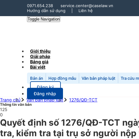
0971.654.238
service.center@caselaw.vn
Hướng dẫn sử dụng
|
Liên hệ
Toggle Navigation
Giới thiệu
Giải pháp
Bảng giá
Bài viết
Bản án
Hợp đồng mẫu
Văn bản pháp luật
Tra cứu 
Đăng ký
Đăng nhập
Trang chủ
Văn bản pháp luật
1276/QĐ-TCT
Thông tin văn bản
125
0
Quyết định số 1276/QĐ-TCT ngày 
tra, kiểm tra tại trụ sở người n