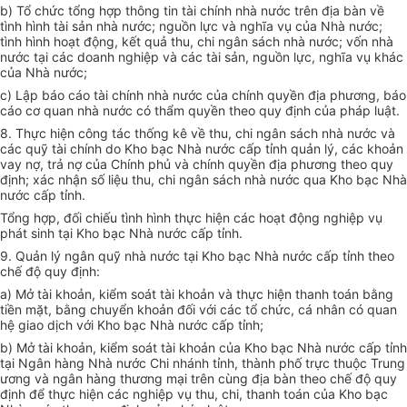
b) Tổ chức tổng hợp thông tin tài chính nhà nước trên địa bàn về
tình hình tài sản nhà nước; nguồn lực và nghĩa vụ của Nhà nước;
tình hình hoạt động, kết quả thu, chi ngân sách nhà nước; vốn nhà
nước tại các doanh nghiệp và các tài sản, nguồn lực, nghĩa vụ khác
của Nhà nước;
c) Lập báo cáo tài chính nhà nước của chính quyền địa phương, báo
cáo cơ quan nhà nước có thẩm quyền theo quy định của pháp luật.
8. Thực hiện công tác thống kê về thu, chi ngân sách nhà nước và
các quỹ tài chính do Kho bạc Nhà nước cấp tỉnh quản lý, các khoản
vay nợ, trả nợ của Chính phủ và chính quyền địa phương theo quy
định; xác nhận số liệu thu, chi ngân sách nhà nước qua Kho bạc Nhà
nước cấp tỉnh.
Tổng hợp, đối chiếu tình hình thực hiện các hoạt động nghiệp vụ
phát sinh tại Kho bạc Nhà nước cấp tỉnh.
9. Quản lý ngân quỹ nhà nước tại Kho bạc Nhà nước cấp tỉnh theo
chế độ quy định:
a) Mở tài khoản, kiểm soát tài khoản và thực hiện thanh toán bằng
tiền mặt, bằng chuyển khoản đối với các tổ chức, cá nhân có quan
hệ giao dịch với Kho bạc Nhà nước cấp tỉnh;
b) Mở tài khoản, kiểm soát tài khoản của Kho bạc Nhà nước cấp tỉnh
tại Ngân hàng Nhà nước Chi nhánh tỉnh, thành phố trực thuộc Trung
ương và ngân hàng thương mại trên cùng địa bàn theo chế độ quy
định để thực hiện các nghiệp vụ thu, chi, thanh toán của Kho bạc