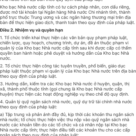
Kho bạc Nhà nước cấp tỉnh có tư cách pháp nhân, con dấu riêng,
được mở tài khoản tại Ngân hàng Nhà nước Chi nhánh tỉnh, thành
phố trực thuộc Trung ương và các ngân hàng thương mại trên địa
bàn để thực hiện giao dịch, thanh toán theo quy định của pháp luật.
Điều 2. Nhiệm vụ và quyền hạn
1. Tổ chức triển khai thực hiện các văn bản quy phạm pháp luật,
chiến lược, quy hoạch, chương trình, dự án, đề án thuộc phạm vi
quản lý của Kho bạc Nhà nước cấp tỉnh sau khi được cấp có thẩm
quyền ban hành hoặc phê duyệt và hướng dẫn của Kho bạc Nhà
nước.
2. Tổ chức thực hiện công tác tuyên truyền, phổ biến, giáo dục
pháp luật thuộc phạm vi quản lý của Kho bạc Nhà nước trên địa bàn
theo quy định của pháp luật.
3. Hướng dẫn,
kiểm tra
các Kho bạc Nhà nước ở huyện, quận, thị
xã, thành phố thuộc tỉnh (gọi chung là Kho bạc Nhà nước cấp
huyện) thực hiện các hoạt động nghiệp vụ theo chế độ quy định.
4. Quản lý quỹ ngân sách nhà nước, quỹ dự trữ tài chính nhà nước
theo quy định của pháp luật:
a) Tập trung và phản ánh đầy đủ, kịp thời các khoản thu ngân sách
nhà nước; tổ chức thực hiện việc thu nộp vào quỹ ngân sách nhà
nước các khoản tiền do các tổ chức và cá nhân nộp tại Kho bạc
Nhà nước cấp tỉnh; thực hiện điều tiết các khoản thu cho các cấp
ngân sách theo quy định của pháp luật;