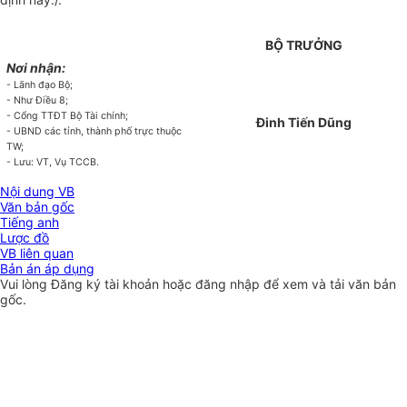
BỘ TRƯỞNG
Nơi nhận:
- Lãnh đạo Bộ;
- Như Điều 8;
- Cổng TTĐT Bộ Tài chính;
Đinh Tiến Dũng
- UBND các tỉnh, thành phố trực thuộc
TW;
- Lưu: VT, Vụ TCCB.
Nội dung VB
Văn bản gốc
Tiếng anh
Lược đồ
VB liên quan
Bản án áp dụng
Vui lòng
Đăng ký
tài khoản hoặc
đăng nhập
để xem và tải văn bản
gốc.