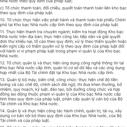
Nhà nước theo quy định của pháp luật;
c) Tổ chức thanh toán, đối chiếu, quyết toán thanh toán liên kho bạc
theo quy định của pháp luật.
10. Tổ chức thực hiện việc phát hành và thanh toán trái phiếu Chính
phủ tại Kho bạc Nhà nước cấp tỉnh theo quy định của pháp luật.
11. Thực hiện thanh tra chuyên ngành;
kiểm tra
hoạt động Kho bạc
Nhà nước trên địa bàn; thực hiện công tác tiếp dân và giải quyết
đơn thư khiếu nại, tố cáo theo quy định; xử lý theo thẩm quyền hoặc
kiến nghị cấp có thẩm quyền xử lý theo quy định của pháp luật đối
với hành vi vi phạm pháp luật trong phạm vi quản lý của Kho bạc
Nhà nước.
12. Tổ chức quản lý và thực hiện ứng dụng công ng
hệ thông tin
tại
Kho bạc Nhà nước cấp tỉnh; quản trị cơ sở dữ liệu và các ứng dụng
hợp nhất của Bộ Tài chính đặt tại Kho bạc Nhà nước cấp tỉnh.
13. Quản lý bộ máy, biên chế, công chức: thực hiện chế độ tiền
lương và các chế độ, chính sách đãi ngộ, thi đua khen thưởng, bổ
nhiệm, quy hoạch, kỷ luật, đào tạo, bồi dưỡng công chức và
hợp
đồng
lao động thuộc phạm vi quản lý của Kho bạc Nhà nước cấp
tỉnh theo quy định của pháp luật, phân cấp quản lý cán bộ của Bộ
Tài chính và Kho bạc Nhà nước.
14. Quản lý và thực hiện công tác hành chính, quản trị, tài vụ, xây
dựng cơ bản nội bộ theo quy định của Kho bạc Nhà nước, của Bộ
Tài chính và của pháp luật.