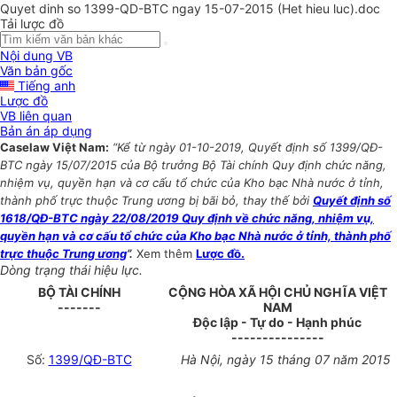
Quyet dinh so 1399-QD-BTC ngay 15-07-2015 (Het hieu luc).doc
Tải lược đồ
Nội dung VB
Văn bản gốc
Tiếng anh
Lược đồ
VB liên quan
Bản án áp dụng
Caselaw Việt Nam:
“Kể từ ngày 01-10-2019, Quyết định số 1399/QĐ-
BTC ngày 15/07/2015 của Bộ trưởng Bộ Tài chính Quy định chức năng,
nhiệm vụ, quyền hạn và cơ cấu tổ chức của Kho bạc Nhà nước ở tỉnh,
thành phố trực thuộc Trung ương bị bãi bỏ, thay thế bởi
Quyết định số
1618/QĐ-BTC ngày 22/08/2019 Quy định về chức năng, nhiệm vụ,
quyền hạn và cơ cấu tổ chức của Kho bạc Nhà nước ở tỉnh, thành phố
trực thuộc Trung ương
”.
Xem thêm
Lược đồ.
Dòng trạng thái hiệu lực.
BỘ TÀI CHÍNH
CỘNG HÒA XÃ HỘI CHỦ NGHĨA VIỆT
-------
NAM
Độc lập - Tự do - Hạnh phúc
---------------
Số:
1399/QĐ-BTC
Hà Nội, ngày 15 tháng 07 năm 2015