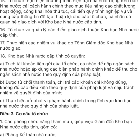
15. Tổ chức thực hiện chương trình hiện đại
hóa
hoạt động Kho bạc
Nhà nước; cải cách hành chính theo mục tiêu nâng cao chất lượng
hoạt động, công khai
hóa
thủ tục, cải tiến quy trình nghiệp vụ và
cung cấp thông tin để tạo thuận lợi cho các tổ chức, cá nhân có
quan hệ giao dịch với Kho bạc Nhà nước cấp tỉnh.
16. Tổ chức và quản lý các điểm giao dịch thuộc Kho bạc Nhà nước
cấp tỉnh.
17. Thực hiện các nhiệm vụ khác do Tổng Giám đốc Kho bạc Nhà
nước giao.
18. Kho bạc Nhà nước cấp tỉnh có quyền:
a) Trích tài khoản tiền gửi của tổ chức, cá nhân để nộp ngân sách
nhà nước hoặc
áp dụng
các biện pháp hành chính khác để thu cho
ngân sách nhà nước theo quy định của pháp luật;
b) Được từ chối thanh toán, chi trả các khoản chi không đúng,
không đủ các điều kiện theo quy định của pháp luật và chịu trách
nhiệm về quyết định của mình;
c) Thực hiện xử phạt vi phạm hành chính trong lĩnh vực kho bạc
nhà nước theo quy định của pháp luật.
Điều 3. Cơ cấu tổ chức
1. Các phòng chức năng tham mưu, giúp việc Giám đốc Kho bạc
Nhà nước cấp tỉnh, gồm có:
a) Phòng
Kế toán
nhà nước;