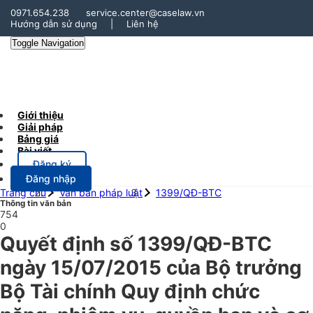
0971.654.238
service.center@caselaw.vn
Hướng dẫn sử dụng
|
Liên hệ
Toggle Navigation
Giới thiệu
Giải pháp
Bảng giá
Bài viết
Đăng ký
Đăng nhập
Trang chủ
Văn bản pháp luật
1399/QĐ-BTC
Thông tin văn bản
754
0
Quyết định số 1399/QĐ-BTC
ngày 15/07/2015 của Bộ trưởng
Bộ Tài chính Quy định chức