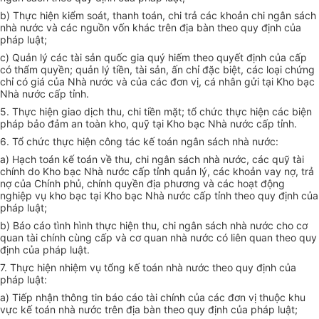
b) Thực hiện kiểm soát, thanh toán, chi trả các khoản chi ngân sách
nhà nước và các nguồn vốn khác trên địa bàn theo quy định của
pháp luật;
c) Quản lý các tài sản quốc gia quý hiếm theo quyết định của cấp
có thẩm quyền; quản lý tiền, tài sản, ấn chỉ đặc biệt, các
loại
chứng
chỉ có giá của Nhà nước và của các đơn vị, cá nhân gửi tại Kho bạc
Nhà nước cấp tỉnh.
5. Thực hiện giao dịch thu, chi tiền mặt; tổ chức thực hiện các biện
pháp bảo đảm an toàn kho, quỹ tại Kho bạc Nhà nước cấp tỉnh.
6. Tổ chức thực hiện công tác kế toán ngân sách nhà nước:
a) Hạch toán kế toán về thu, chi ngân sách nhà nước, các quỹ tài
chính do Kho bạc Nhà nước cấp tỉnh quản lý, các khoản vay nợ, trả
nợ của Chính phủ, chính quyền địa phương và các hoạt động
nghiệp vụ kho bạc tại Kho bạc Nhà nước cấp tỉnh theo quy định của
pháp luật;
b) Báo cáo tình hình thực hiện thu, chi ngân sách nhà nước cho cơ
quan tài chính cùng cấp và cơ quan nhà nước có liên quan theo quy
định của pháp luật.
7. Thực hiện nhiệm vụ tổng kế toán nhà nước theo quy định của
pháp luật:
a) Tiếp nhận thông tin báo cáo tài chính của các đơn vị thuộc khu
vực kế toán nhà nước trên địa bàn theo quy định
của
pháp luật;