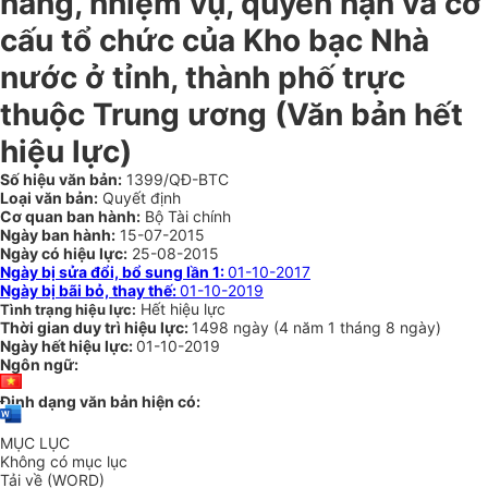
năng, nhiệm vụ, quyền hạn và cơ
cấu tổ chức của Kho bạc Nhà
nước ở tỉnh, thành phố trực
thuộc Trung ương
(Văn bản hết
hiệu lực)
Số hiệu văn bản:
1399/QĐ-BTC
Loại văn bản:
Quyết định
Cơ quan ban hành:
Bộ Tài chính
Ngày ban hành:
15-07-2015
Ngày có hiệu lực:
25-08-2015
Ngày bị sửa đổi, bổ sung lần 1:
01-10-2017
Ngày bị bãi bỏ, thay thế:
01-10-2019
Hết hiệu lực
Tình trạng hiệu lực:
Thời gian duy trì hiệu lực:
1498 ngày
(
4 năm
1 tháng
8 ngày
)
Ngày hết hiệu lực:
01-10-2019
Ngôn ngữ:
Định dạng văn bản hiện có:
MỤC LỤC
Không có mục lục
Tải về (WORD)