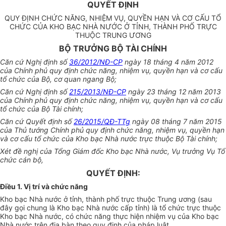
QUYẾT ĐỊNH
QUY ĐỊNH CHỨC NĂNG, NHIỆM VỤ, QUYỀN HẠN VÀ CƠ CẤU TỔ
CHỨC CỦA KHO BẠC NHÀ NƯỚC Ở TỈNH, THÀNH PHỐ TRỰC
THUỘC TRUNG ƯƠNG
BỘ TRƯỞNG BỘ TÀI CHÍNH
Căn cứ Nghị định số
36/2012/NĐ-CP
ngày 18 tháng 4 năm 2012
của Chính phủ quy định chức năng, nhiệm vụ, quyền hạn và cơ cấu
tổ chức của Bộ, cơ quan ngang Bộ;
Căn cứ Nghị định số
215/2013/NĐ-CP
ngày 23 tháng 12 năm 2013
của Chính phủ quy định chức năng, nhiệm vụ, quyền hạn và cơ cấu
tổ chức của Bộ Tài chính;
Căn cứ Quyết định số
26/2015/QĐ-TTg
ngày 08 tháng 7 năm 2015
của Thủ tướng Chính phủ quy định chức năng, nhiệm vụ, quyền hạn
và cơ cấu tổ chức của Kho bạc Nhà nước trực thuộc Bộ Tài chính;
Xét đề nghị của Tổng Giám đốc Kho bạc Nhà nước, Vụ trưởng Vụ Tổ
chức cán bộ,
QUYẾT ĐỊNH:
Điều 1. Vị trí và chức năng
Kho bạc Nhà nước ở tỉnh, thành phố trực thuộc Trung ương (sau
đây gọi chung
là
Kho bạc Nhà nước cấp tỉnh) là tổ chức trực thuộc
Kho bạc Nhà nước, có chức năng thực hiện nhiệm vụ của Kho bạc
Nhà nước trên địa bàn theo quy định của pháp luật.