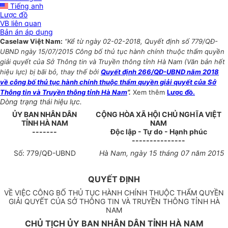
Tiếng anh
Lược đồ
VB liên quan
Bản án áp dụng
Caselaw Việt Nam:
“Kể từ ngày 02-02-2018, Quyết định số 779/QĐ-
UBND ngày 15/07/2015 Công bố thủ tục hành chính thuộc thẩm quyền
giải quyết của Sở Thông tin và Truyền thông tỉnh Hà Nam (Văn bản hết
hiệu lực) bị bãi bỏ, thay thế bởi
Quyết định 266/QĐ-UBND năm 2018
về công bố thủ tục hành chính thuộc thẩm quyền giải quyết của Sở
Thông tin và Truyền thông tỉnh Hà Nam
”.
Xem thêm
Lược đồ.
Dòng trạng thái hiệu lực.
ỦY BAN NHÂN DÂN
CỘNG HÒA XÃ HỘI CHỦ NGHĨA VIỆT
TỈNH
HÀ NAM
NAM
-------
Độc lập - Tự do - Hạnh phúc
---------------
Số:
779/
QĐ-
U
BND
Hà Nam
, ngày
15
tháng
07
năm
2015
QUYẾT ĐỊNH
VỀ VIỆC CÔNG BỐ THỦ TỤC HÀNH CHÍNH THUỘC THẨM QUYỀN
GIẢI QUYẾT CỦA S
Ở
THÔNG TIN VÀ TRUYỀN TH
Ô
NG T
ỈN
H HÀ
N
AM
CHỦ TỊCH ỦY BAN NHÂN DÂN TỈNH HÀ NAM