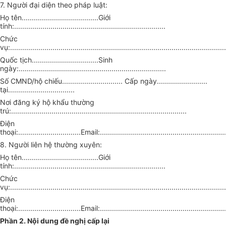
7. Người đại diện theo pháp luật:
Họ tên......................................Giới
tính:...........................................................................
Chức
vụ:...........................................................................................................
Quốc tịch.................................Sinh
ngày:.........................................................................
Số CMND/hộ chiếu.............................. Cấp ngày.........................
tại.................................
Nơi đăng ký hộ khẩu thường
trú:.......................................................................................
Điện
thoại:...............................Email:...............................................................
8. Người liên hệ thường xuyên:
Họ tên......................................Giới
tính:...........................................................................
Chức
vụ:...........................................................................................................
Điện
thoại:...............................Email:...............................................................
Phần 2. Nội dung đề nghị cấp lại