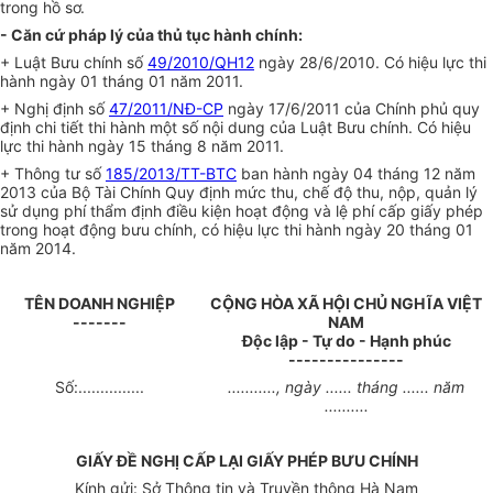
trong hồ sơ.
- Căn cứ pháp lý của thủ tục hành chính:
+ Luật Bưu chính số
49/2010/QH12
ngày 28/6/2010. Có hiệu lực thi
hành ngày 01 tháng 01 năm 2011.
+ Nghị định số
47/2011/NĐ-CP
ngày 17/6/2011 của Chính phủ quy
định chi tiết thi hành một số nội dung của Luật Bưu chính. Có hiệu
lực thi hành ngày 15 tháng 8 năm 2011.
+ Thông tư số
185/2013/TT-BTC
ban hành ngày 04 tháng 12 năm
2013 của Bộ Tài Chính Quy định mức thu, chế độ thu, nộp, quản lý
sử dụng phí thẩm định điều kiện hoạt động và lệ phí cấp giấy phép
trong hoạt động bưu chính, có hiệu lực thi hành ngày 20 tháng 01
năm 2014.
TÊN DOANH NGHIỆP
CỘNG HÒA XÃ HỘI CHỦ NGHĨA VIỆT
-------
NAM
Độc lập - Tự do - Hạnh phúc
---------------
Số:...............
..........., ngày ...... tháng ...... năm
..........
GIẤY ĐỀ NGHỊ CẤP LẠI GIẤY PHÉP BƯU CHÍNH
Kính gửi: Sở Thông tin và Truyền thông Hà Nam