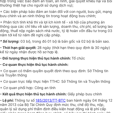
hợp trong việc bảo đảm an toàn, an ninh, giải quyết khiếu nại và bồi
thường thiệt hại cho người sử dụng dịch vụ);
+ Các biện pháp bảo đảm an toàn đối với con người, bưu gửi, mạng
bưu chính và an ninh thông tin trong hoạt động bưu chính;
+ Phân tích tính khả thi và lợi ích kinh tế - xã hội của phương án
thông qua các chỉ tiêu về sản lượng, doanh thu, chi phí, số lượng lao
động, thuế nộp ngân sách nhà nước, tỷ lệ hoàn vốn đầu tư trong 03
năm tới kể từ năm đề nghị cấp phép.
* Số lượng:
03 bộ, trong đó 01 bộ là bản gốc và 02 bộ là bản sao.
- Thời hạn giải quyết:
28 ngày (thời hạn theo quy định là 30 ngày)
kể từ ngày nhận được hồ sơ hợp lệ.
- Đối tượng thực hiện thủ tục hành chính:
Tổ chức
- Cơ quan thực hiện thủ tục hành chính:
+ Cơ quan có thẩm quyền quyết định theo quy định: Sở Thông tin
và Truyền thông
+ Cơ quan trực tiếp thực hiện TTHC: Sở Thông tin và Truyền thông
+ Cơ quan phối hợp: Công an tỉnh
- Kết quả thực hiện thủ tục hành chính:
Giấy phép bưu chính
- Lệ phí:
Thông tư số
185/2013/TT-BTC
ban hành ngày 04 tháng 12
năm 2013 của Bộ Tài Chính Quy định mức thu, chế độ thu, nộp,
quản lý sử dụng phí thẩm định điều kiện hoạt động và lệ phí cấp