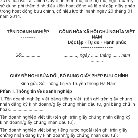
2013 của Bộ Tài Chính Quy định mức thu, chế độ thu, nộp, quản lý
sử dụng phí thẩm định điều kiện hoạt động và lệ phí cấp giấy phép
trong hoạt động bưu chính, có hiệu lực thi hành ngày 20 tháng 01
năm 2014.
TÊN DOANH NGHIỆP
CỘNG HÒA XÃ HỘI CHỦ NGHĨA VIỆT
-------
NAM
Độc lập - Tự do - Hạnh phúc
---------------
Số:...............
..........., ngày ...... tháng ...... năm
..........
GIẤY ĐỀ NGHỊ SỬA ĐỔI, BỔ SUNG GIẤY PHÉP BƯU CHÍNH
Kính gửi: Sở Thông tin và Truyền thông Hà Nam.
Phần 1. Thông tin về doanh nghiệp
1. Tên doanh nghiệp viết bằng tiếng Việt: (tên ghi trên giấy chứng
nhận đăng ký kinh doanh/giấy chứng nhận đầu tư, ghi bằng chữ in
hoa):............................
Tên doanh nghiệp viết tắt (tên ghi trên giấy chứng nhận đăng ký
kinh doanh/giấy chứng nhận đầu tư):
Tên doanh nghiệp viết bằng tiếng nước ngoài (tên ghi trên giấy
chứng nhận đăng ký kinh doanh/giấy chứng nhận đầu tư):