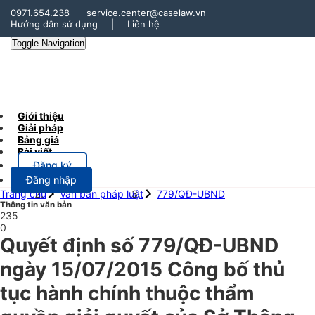
0971.654.238
service.center@caselaw.vn
Hướng dẫn sử dụng
|
Liên hệ
Toggle Navigation
Giới thiệu
Giải pháp
Bảng giá
Bài viết
Đăng ký
Đăng nhập
Trang chủ
Văn bản pháp luật
779/QĐ-UBND
Thông tin văn bản
235
0
Quyết định số 779/QĐ-UBND
ngày 15/07/2015 Công bố thủ
tục hành chính thuộc thẩm