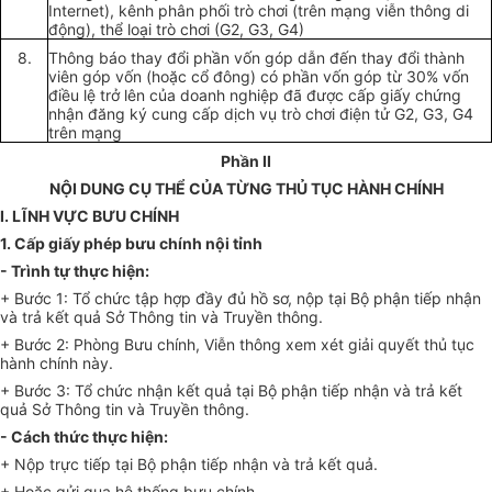
Internet), kênh phân phối trò chơi (trên mạng viễn thông di
động), thể loại trò chơi (G2, G3, G4)
8.
Thông báo thay đổi phần vốn góp dẫn đến thay đổi thành
viên góp vốn (hoặc cổ đông) có phần vốn góp từ 30% vốn
điều lệ trở lên của doanh nghiệp đã được cấp giấy chứng
nhận đăng ký cung cấp dịch vụ trò chơi điện tử G2, G3, G4
trên mạng
Phần II
NỘI DUNG CỤ THỂ CỦA TỪNG THỦ TỤC HÀNH CHÍNH
I. LĨNH VỰC BƯU CHÍNH
1. Cấp giấy phép bưu chính nội tỉnh
- Trình tự thực hiện:
+ Bước 1: Tổ chức tập hợp đầy đủ hồ sơ, nộp tại Bộ phận tiếp nhận
và trả kết quả Sở Thông tin và Truyền thông.
+ Bước 2: Phòng Bưu chính, Viễn thông xem xét giải quyết thủ tục
hành chính này.
+ Bước 3: Tổ chức nhận kết quả tại Bộ phận tiếp nhận và trả kết
quả Sở Thông tin và Truyền thông.
- Cách thức thực hiện:
+ Nộp trực tiếp tại Bộ phận tiếp nhận và trả kết quả.
+ Hoặc gửi qua hệ thống bưu chính.