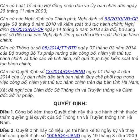
Căn cứ Luật Tổ chức Hội đồng nhân dân và Ủy ban nhân dân ngày
26 tháng 11 năm 2003;
Căn cứ các Nghị định của Chính phủ: Nghị định số
63/2010/NĐ-CP
ngày 08 tháng 6 năm 2010 về kiểm soát thủ tục hành chính; Nghị
định
48/2013/NĐ-CP
ngày 14 tháng 5 năm 2013 sửa đổi, bổ sung
một số điều của các Nghị định liên quan đến kiểm soát thủ tục hành
chính;
Căn cứ Thông tư số
05/2014/TT-BTP
ngày 07 tháng 02 năm 2014
của Bộ trưởng Bộ Tư pháp hướng dẫn công bố, niêm yết thủ tục
hành chính và báo cáo về tình hình, kết quả thực hiện kiểm soát thủ
tục hành chính;
Căn cứ Quyết định số
13/2014/QĐ-UBND
ngày 01 tháng 4 năm
2014 của Ủy ban nhân dân tỉnh ban hành Quy chế phối hợp trong
việc công bố, niêm yết thủ tục hành chính trên địa bàn tỉnh Hà Nam;
Xét đề nghị của Giám đốc Sở Thông tin và Truyền thông và Giám
đốc Sở Tư pháp,
QUYẾT ĐỊNH:
Điều 1.
Công bố kèm theo Quyết định này thủ tục hành chính thuộc
thẩm quyền giải quyết của Sở Thông tin và Truyền thông tỉnh Hà
Nam.
Điều 2.
Quyết định này có hiệu lực thi hành kể từ ngày ký và thay
thế các quyết định: số
1005/QĐ-UBND
ngày 19 tháng 8 năm 2009