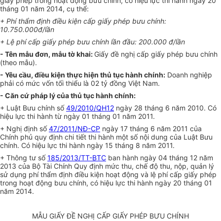
giấy phép trong hoạt động bưu chính, có hiệu lực thi hành ngày 20
tháng 01 năm 2014, cụ thể:
+ Phí thẩm định điều kiện cấp giấy phép bưu chính:
10.750.000đ/lần
+ Lệ phí cấp giấy phép bưu chính lần đầu: 200.000 đ/lần
- Tên mẫu đơn, mẫu tờ khai:
Giấy đề nghị cấp giấy phép bưu chính
(theo mẫu).
- Yêu cầu, điều kiện thực hiện thủ tục hành chính:
Doanh nghiệp
phải có mức vốn tối thiểu là 02 tỷ đồng Việt Nam.
- Căn cứ pháp lý của thủ tục hành chính:
+ Luật Bưu chính số
49/2010/QH12
ngày 28 tháng 6 năm 2010. Có
hiệu lực thi hành từ ngày 01 tháng 01 năm 2011.
+ Nghị định số
47/2011/NĐ-CP
ngày 17 tháng 6 năm 2011 của
Chính phủ quy định chi tiết thi hành một số nội dung của Luật Bưu
chính. Có hiệu lực thi hành ngày 15 tháng 8 năm 2011.
+ Thông tư số
185/2013/TT-BTC
ban hành ngày 04 tháng 12 năm
2013 của Bộ Tài Chính Quy định mức thu, chế độ thu, nộp, quản lý
sử dụng phí thẩm định điều kiện hoạt động và lệ phí cấp giấy phép
trong hoạt động bưu chính, có hiệu lực thi hành ngày 20 tháng 01
năm 2014.
MẪU GIẤY ĐỀ NGHỊ CẤP GIẤY PHÉP BƯU CHÍNH