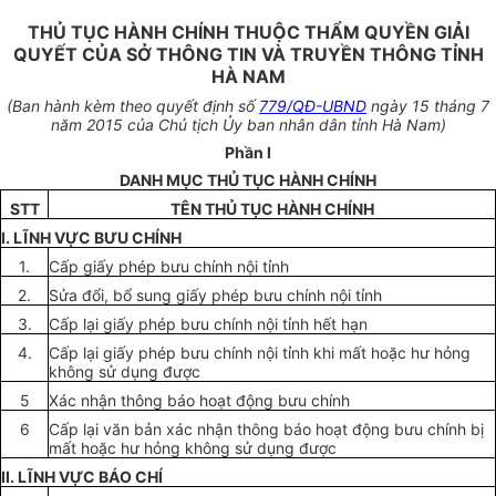
THỦ TỤC HÀNH CHÍNH THUỘC THẨM QUYỀN GIẢI
QUYẾT CỦA SỞ THÔNG TIN VÀ TRUYỀN THÔNG TỈNH
HÀ NAM
(Ban hành kèm theo quyết định số
779/QĐ-UBND
ngày 15 tháng 7
năm 2015 của Chủ tịch Ủy ban nhân dân tỉnh Hà Nam)
Phần I
DANH MỤC THỦ TỤC HÀNH CHÍNH
STT
TÊN THỦ TỤC HÀNH CHÍNH
I. LĨNH VỰC BƯU CHÍNH
1.
Cấp giấy phép bưu chính nội tỉnh
2.
Sửa đổi, bổ sung giấy phép bưu chính nội tỉnh
3.
Cấp lại giấy phép bưu chính nội tỉnh hết hạn
4.
Cấp lại giấy phép bưu chính nội tỉnh khi mất hoặc hư hỏng
không sử dụng được
5
Xác nhận thông báo hoạt động bưu chính
6
Cấp lại văn bản xác nhận thông báo hoạt động bưu chính bị
mất hoặc hư hỏng không sử dụng được
II. LĨNH VỰC BÁO CHÍ