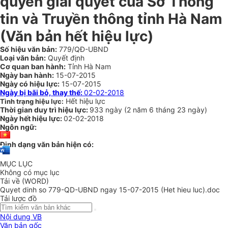
quyền giải quyết của Sở Thông
tin và Truyền thông tỉnh Hà Nam
(Văn bản hết hiệu lực)
Số hiệu văn bản:
779/QĐ-UBND
Loại văn bản:
Quyết định
Cơ quan ban hành:
Tỉnh Hà Nam
Ngày ban hành:
15-07-2015
Ngày có hiệu lực:
15-07-2015
Ngày bị bãi bỏ, thay thế:
02-02-2018
Hết hiệu lực
Tình trạng hiệu lực:
Thời gian duy trì hiệu lực:
933 ngày
(
2 năm
6 tháng
23 ngày
)
Ngày hết hiệu lực:
02-02-2018
Ngôn ngữ:
Định dạng văn bản hiện có:
MỤC LỤC
Không có mục lục
Tải về (WORD)
Quyet dinh so 779-QD-UBND ngay 15-07-2015 (Het hieu luc).doc
Tải lược đồ
Nội dung VB
Văn bản gốc