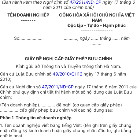
(Ban hành kèm theo Nghị định số
47/2011/NĐ-CP
ngày 17 tháng 6
năm 2011 của Chính phủ)
TÊN DOANH NGHIỆP
CỘNG HÒA XÃ HỘI CHỦ NGHĨA VIỆT
-------
NAM
Độc lập - Tự do - Hạnh phúc
---------------
Số:..................
..........., ngày ...... tháng ...... năm
..........
GIẤY ĐỀ NGHỊ CẤP GIẤY PHÉP BƯU CHÍNH
Kính gửi: Sở Thông tin và Truyền thông tỉnh Hà Nam.
Căn cứ Luật Bưu chính số
49/2010/QH12
ngày 17 tháng 6 năm
2010;
Căn cứ Nghị định số
47/2011/NĐ-CP
ngày 17 tháng 6 năm 2011 của
Chính phủ quy định chi tiết thi hành một số nội dung của Luật Bưu
chính;
(Tên doanh nghiệp)............. đề nghị (cơ quan cấp giấy phép)
............... cấp giấy phép bưu chính với các nội dung sau:
Phần 1. Thông tin về doanh nghiệp
1. Tên doanh nghiệp viết bằng tiếng Việt: (tên ghi trên giấy chứng
nhận đăng ký kinh doanh hoặc giấy chứng nhận đầu tư, ghi bằng
chữ in hoa)..........................