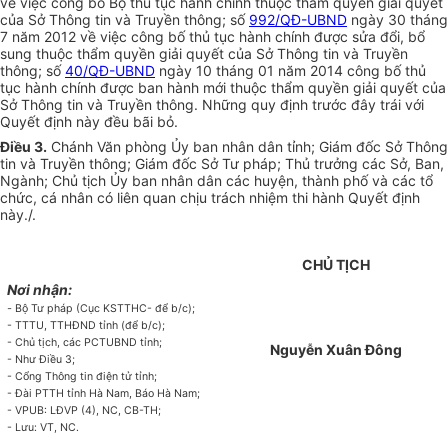
về việc công bố Bộ thủ tục hành chính thuộc thẩm quyền giải quyết
của Sở Thông tin và Truyền thông; số
992/QĐ-UBND
ngày 30 tháng
7 năm 2012 về việc công bố thủ tục hành chính được sửa đổi, bổ
sung thuộc thẩm quyền giải quyết của Sở Thông tin và Truyền
thông; số
40/QĐ-UBND
ngày 10 tháng 01 năm 2014 công bố thủ
tục hành chính được ban hành mới thuộc thẩm quyền giải quyết của
Sở Thông tin và Truyền thông. Những quy định trước đây trái với
Quyết định này đều bãi bỏ.
Điều 3.
Chánh Văn phòng Ủy ban nhân dân tỉnh; Giám đốc Sở Thông
tin và Truyền thông; Giám đốc Sở Tư pháp; Thủ trưởng các Sở, Ban,
Ngành; Chủ tịch Ủy ban nhân dân các huyện, thành phố và các tổ
chức, cá nhân có liên quan chịu trách nhiệm thi hành Quyết định
này./.
CHỦ TỊCH
Nơi nhận:
-
Bộ Tư pháp (Cục KSTTHC- để b/c);
- TTTU, TTHĐND tỉnh (để b/c);
- Chủ tịch, các PCTUBND tỉnh;
Nguyễn Xuân Đông
- Như Điều 3;
- Cổng Thông tin điện tử tỉnh;
- Đài PTTH tỉnh Hà Nam, Báo Hà Nam;
- VPUB: LĐVP (4), NC, CB-TH;
- Lưu: VT, NC.