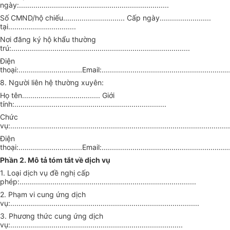
ngày:.........................................................................
Số CMND/hộ chiếu.............................. Cấp ngày.........................
tại.................................
Nơi đăng ký hộ khẩu thường
trú:.......................................................................................
Điện
thoại:...............................Email:...............................................................
8. Người liên hệ thường xuyên:
Họ tên...................................... Giới
tính:..........................................................................
Chức
vụ:...........................................................................................................
Điện
thoại:...............................Email:...............................................................
Phần 2. Mô tả tóm tắt về dịch vụ
1. Loại dịch vụ đề nghị cấp
phép:......................................................................................
2. Phạm vi cung ứng dịch
vụ:............................................................................................
3. Phương thức cung ứng dịch
vụ:....................................................................................