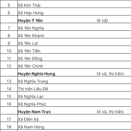
5
Xã Kim Thái
6
X
ã
H
ợ
p Hưng
Huyện Ý Yên
(6 xã)
7
Xã Yên Nghĩa
8
Xã Yên Khánh
9
Xã Yên L
ợ
i
10
Xã Yên Ti
ế
n
11
Xã Yên Đ
ồ
ng
12
Xã Yên Chính
Huy
ệ
n Nghĩa Hưng
(4 xã, thị tr
ấ
n)
13
Xã N
g
hĩa Trung
14
Th
ị
trấn Liễu Đề
15
Xã N
g
hĩa Lạc
16
Xã Nghĩa Phúc
Huy
ệ
n Nam Tr
ự
c
(4 xã, thị tr
ấ
n)
17
Xã Đi
ề
n Xá
18
Xã Nam Hùng