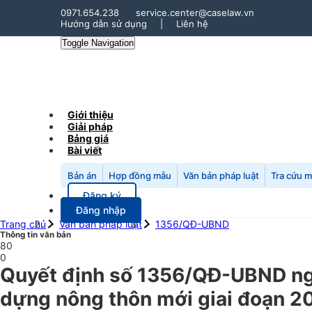
0971.654.238
service.center@caselaw.vn
Hướng dẫn sử dụng
|
Liên hệ
Toggle Navigation
Giới thiệu
Giải pháp
Bảng giá
Bài viết
Bản án
Hợp đồng mẫu
Văn bản pháp luật
Tra cứu 
Đăng ký
Đăng nhập
Trang chủ
Văn bản pháp luật
1356/QĐ-UBND
Thông tin văn bản
80
0
Quyết định số 1356/QĐ-UBND ngày
dựng nông thôn mới giai đoạn 2