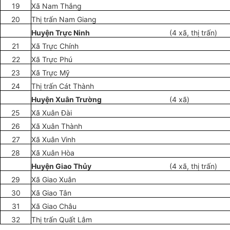
19
Xã Nam Th
ắ
ng
20
Th
ị
trấn Nam Giang
Huy
ệ
n Tr
ự
c Ninh
(4 xã, thị tr
ấ
n)
21
Xã Tr
ự
c Chính
22
Xã Tr
ự
c Phú
23
Xã Tr
ự
c M
ỹ
24
Th
ị
tr
ấ
n Cát Thành
Huy
ệ
n Xuân Trường
(4 xã)
25
X
ã
Xuân Đài
26
Xã Xuân Thành
27
Xã Xuân Vinh
28
Xã Xuân Hòa
Huyện Giao Thủy
(4 xã, thị tr
ấ
n)
29
Xã Giao Xuân
30
Xã Giao Tân
31
Xã Giao Châu
32
Thị tr
ấ
n Qu
ấ
t Lâm