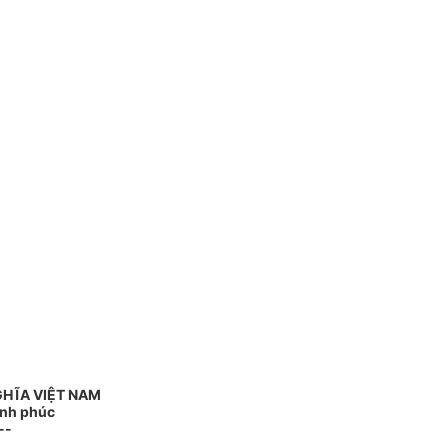
GHĨA VIỆT NAM
ạnh phúc
--