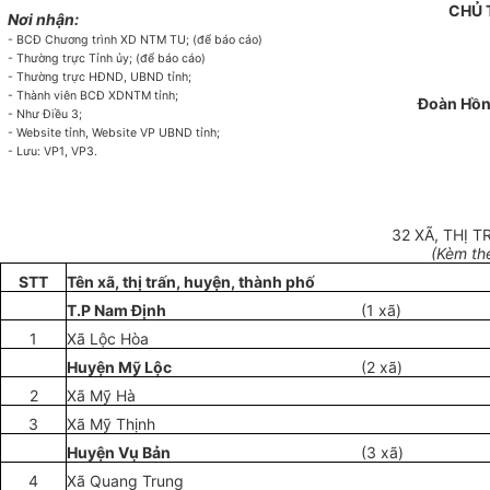
CHỦ 
Nơi nhận:
- BCĐ Chương trình XD NTM TU; (để báo cáo)
- Thường trực Tỉnh ủy; (để báo cáo)
- Thường trực HĐND, UBND tỉnh;
- Thành viên BCĐ XDNTM tỉnh;
Đoàn Hồ
- Như Điều 3;
- Website tỉnh, Website VP UBND tỉnh;
- Lưu: VP1, VP3.
32 XÃ, THỊ 
(Kèm th
STT
Tên xã, thị trấn, huyện, thành phố
T.P Nam Đ
ị
nh
(1 xã)
1
Xã L
ộ
c
Hòa
Huy
ệ
n Mỹ Lộc
(2 xã)
2
Xã Mỹ Hà
3
Xã Mỹ Th
ị
nh
Hu
yệ
n V
ụ
Bản
(3 xã)
4
Xã Quang Trung