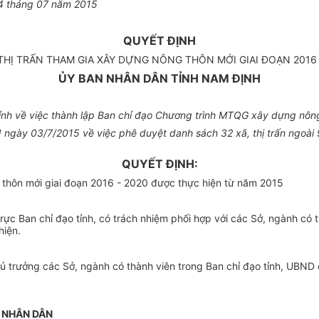
4 tháng 07 năm 2015
QUYẾT ĐỊNH
 THỊ TRẤN THAM GIA XÂY DỰNG NÔNG THÔN MỚI GIAI ĐOẠN 2016
ỦY BAN NHÂN DÂN TỈNH NAM ĐỊNH
nh về việc thành lập Ban chỉ đạo Chương trình MTQG xây dựng nông
N ngày 03/7/2015 về việc phê duyệt danh sách 32 xã, thị trấn ngoà
QUYẾT ĐỊNH:
 thôn mới giai đoạn 2016 - 2020 được thực hiện từ năm 2015
ực Ban chỉ đạo tỉnh, có trách nhiệm phối hợp với các Sở, ngành có 
hiện.
ưởng các Sở, ngành có thành viên trong Ban chỉ đạo tỉnh, UBND các 
N NHÂN DÂN