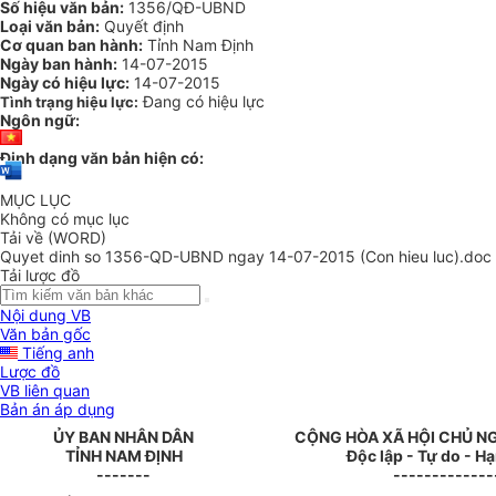
Số hiệu văn bản:
1356/QĐ-UBND
Loại văn bản:
Quyết định
Cơ quan ban hành:
Tỉnh Nam Định
Ngày ban hành:
14-07-2015
Ngày có hiệu lực:
14-07-2015
Đang có hiệu lực
Tình trạng hiệu lực:
Ngôn ngữ:
Định dạng văn bản hiện có:
MỤC LỤC
Không có mục lục
Tải về (WORD)
Quyet dinh so 1356-QD-UBND ngay 14-07-2015 (Con hieu luc).doc
Tải lược đồ
Nội dung VB
Văn bản gốc
Tiếng anh
Lược đồ
VB liên quan
Bản án áp dụng
ỦY BAN NHÂN DÂN
CỘNG HÒA XÃ HỘI CHỦ N
TỈNH NAM ĐỊNH
Độc lập - Tự do - H
-------
-------------