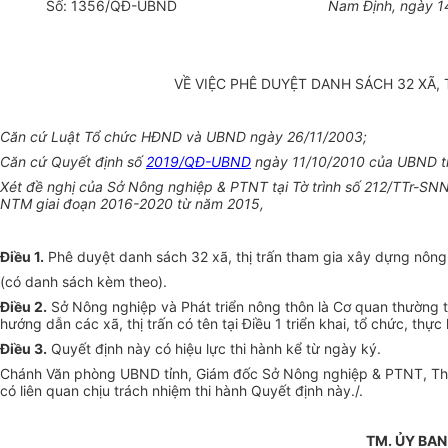
Số:
1356
/QĐ-UBND
Nam Định, ngày 1
VỀ VIỆC PHÊ DUYỆT DANH SÁCH 32 XÃ,
Căn cứ Luật Tổ chức HĐND và UBND ngày 26/11/2003;
Căn cứ Quyết định số
2019/QĐ-UBND
ngày 11/10/2010 của UBND tỉ
Xét đề nghị của Sở Nông nghiệp & PTNT tại Tờ trình số 212/TTr-SN
NTM giai đoạn 2016-2020 từ năm 2015,
Điều 1.
Phê duyệt danh sách 32 xã, thị trấn tham gia xây dựng nông
(có danh sách kèm theo).
Điều 2.
Sở Nông nghiệp và Phát triển nông thôn là Cơ quan thường tr
hướng dẫn các xã, thị trấn có tên tại Điều 1 triển khai, tổ chức, thực 
Điều 3.
Quyết định này có hiệu lực thi hành kể từ ngày ký.
Chánh Văn phòng UBND tỉnh, Giám đốc Sở Nông nghiệp & PTNT, Thủ tr
có liên quan chịu trách nhiệm thi hành Quyết định này./.
TM. ỦY BA