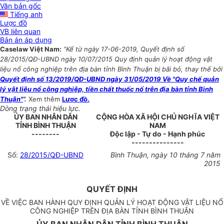
Văn bản gốc
Tiếng anh
Lược đồ
VB liên quan
Bản án áp dụng
Caselaw Việt Nam:
“Kể từ ngày 17-06-2019, Quyết định số
28/2015/QĐ-UBND ngày 10/07/2015 Quy định quản lý hoạt động vật
liệu nổ công nghiệp trên địa bàn tỉnh Bình Thuận bị bãi bỏ, thay thế bởi
Quyết định số 13/2019/QĐ-UBND ngày 31/05/2019 Về "Quy chế quản
lý vật liệu nổ công nghiệp, tiền chất thuốc nổ trên địa bàn tỉnh Bình
Thuận"
”.
Xem thêm
Lược đồ.
Dòng trạng thái hiệu lực.
ỦY BAN NHÂN DÂN
CỘNG HÒA XÃ HỘI CHỦ NGHĨA VIỆT
TỈNH BÌNH THUẬN
NAM
--------
Độc lập - Tự do - Hạnh phúc
---------------
Số:
28/2015/QĐ-UBND
Bình Thuận, ngày 10 tháng 7 năm
2015
QUYẾT ĐỊNH
VỀ VIỆC BAN HÀNH QUY ĐỊNH QUẢN LÝ HOẠT ĐỘNG VẬT LIỆU NỔ
CÔNG NGHIỆP TRÊN ĐỊA BÀN TỈNH BÌNH THUẬN