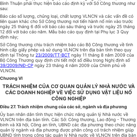
Bình Thuận phải thực hiện báo cáo định kỳ với Sở Công thương như
sau:
Báo cáo số lượng, chủng loại, chất lượng VLNCN và các vấn đề có
liên quan khác cho Sở Công thương nơi tiến hành nổ mìn vào trước
ngày 25 tháng 6 đối với báo cáo sáu tháng và trước ngày 25 tháng
12 đối với báo cáo năm. Mẫu báo cáo quy định tại Phụ lục 3 Quy
định này;
Sở Công thương chịu trách nhiệm báo cáo Bộ Công thương về tình
hình cấp giấy phép và sử dụng VLNCN trên địa bàn tỉnh theo quy
định tại Thông tư
23/2009/TT-BCT
ngày 11 tháng 8 năm 2009 của
Bộ Công Thương quy định chi tiết một số điều trong Nghị định số
39/2009/NĐ-CP
ngày 23 tháng 4 năm 2009 của Chính phủ về
VLNCN.
Chương VI
TRÁCH NHIỆM CỦA CƠ QUAN QUẢN LÝ NHÀ NƯỚC VÀ
CÁC DOANH NGHIỆP VỀ VIỆC SỬ DỤNG VẬT LIỆU NỔ
CÔNG NGHIỆP
Điều 27. Trách nhiệm chung của các sở, ngành và địa phương
Ủy ban nhân dân tỉnh thực hiện chức năng quản lý Nhà nước về
VLNCN trên địa bàn tỉnh. Các Sở: Công thương, Lao động - Thương
binh và Xã hội, Công an tỉnh, UBND các địa phương theo chức năng
quản lý ngành và địa phương được phân công có trách nhiệm giúp
UBND tỉnh trong công tác quản lý Nhà nước về VLNCN trên địa bàn