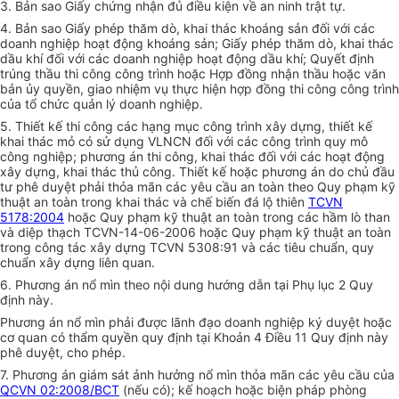
3. Bản sao Giấy chứng nhận đủ điều kiện về an ninh trật tự.
4. Bản sao Giấy phép thăm dò, khai thác khoáng sản đối với các
doanh nghiệp hoạt động khoáng sản; Giấy phép thăm dò, khai thác
dầu khí đối với các doanh nghiệp hoạt động dầu khí; Quyết định
trúng thầu thi công công trình hoặc Hợp đồng nhận thầu hoặc văn
bản ủy quyền, giao nhiệm vụ thực hiện hợp đồng thi công công trình
của tổ chức quản lý doanh nghiệp.
5. Thiết kế thi công các hạng mục công trình xây dựng, thiết kế
khai thác mỏ có sử dụng VLNCN đối với các công trình quy mô
công nghiệp; phương án thi công, khai thác đối với các hoạt động
xây dựng, khai thác thủ công. Thiết kế hoặc phương án do chủ đầu
tư phê duyệt phải thỏa mãn các yêu cầu an toàn theo Quy phạm kỹ
thuật an toàn trong khai thác và chế biến đá lộ thiên
TCVN
5178:2004
hoặc Quy phạm kỹ thuật an toàn trong các hầm lò than
và diệp thạch TCVN-14-06-2006 hoặc Quy phạm kỹ thuật an toàn
trong công tác xây dựng TCVN 5308:91 và các tiêu chuẩn, quy
chuẩn xây dựng liên quan.
6. Phương án nổ mìn theo nội dung hướng dẫn tại Phụ lục 2 Quy
định này.
Phương án nổ mìn phải được lãnh đạo doanh nghiệp ký duyệt hoặc
cơ quan có thẩm quyền quy định tại Khoản 4 Điều 11
Quy định này
phê duyệt, cho phép.
7. Phương án giám sát ảnh hưởng nổ mìn thỏa mãn các yêu cầu của
QCVN 02:2008/BCT
(nếu có); kế hoạch hoặc biện pháp phòng