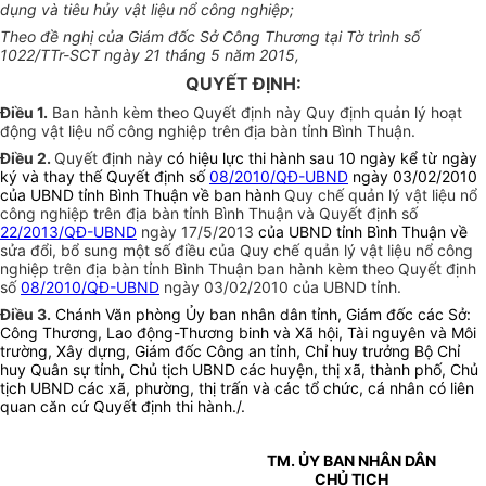
dụng và tiêu hủy vật liệu nổ công nghiệp;
Theo đề nghị của Giám đốc Sở Công Thương tại Tờ trình số
1022/TTr-SCT ngày 21 tháng 5 năm 2015,
QUYẾT ĐỊNH:
Điều 1.
Ban hành kèm theo Quyết định này Quy định quản lý hoạt
động vật liệu nổ công nghiệp trên địa bàn tỉnh Bình Thuận.
Điều 2.
Quyết định này
có hiệu lực thi hành sau 10 ngày kể từ ngày
ký và thay thế Quyết định số
08/2010/QĐ-UBND
ngày 03/02/2010
của UBND tỉnh Bình Thuận về ban hành
Quy chế quản lý vật liệu nổ
công nghiệp trên địa bàn tỉnh Bình Thuận và Quyết định số
22/2013/QĐ-UBND
ngày 17/5/2013
của UBND tỉnh Bình Thuận về
sửa đổi, bổ sung một số điều của Quy chế quản lý vật liệu nổ công
nghiệp trên địa bàn tỉnh Bình Thuận ban hành kèm theo Quyết định
số
08/2010/QĐ-UBND
ngày 03/02/2010 của UBND tỉnh.
Điều 3.
Chánh Văn phòng Ủy ban nhân dân tỉnh, Giám đốc các Sở:
Công Thương, Lao động-Thương binh và Xã hội, Tài nguyên và Môi
trường, Xây dựng, Giám đốc Công an tỉnh, Chỉ huy trưởng Bộ Chỉ
huy Quân sự tỉnh, Chủ tịch UBND các huyện, thị xã, thành phố, Chủ
tịch UBND các xã, phường, thị trấn và các tổ chức, cá nhân có liên
quan căn cứ Quyết định thi hành./.
TM. ỦY BAN NHÂN DÂN
CHỦ TỊCH