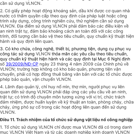
cần sử dụng VLNCN.
2. Có giấy phép hoạt động khoáng sản, dầu khí được cơ quan nhà
nước có thẩm quyền cấp theo quy định của pháp luật hoặc công
trình xây dựng, công trình nghiên cứu, thử nghiệm cần sử dụng
VLNCN. Địa điểm sử dụng VLNCN phải đảm bảo các điều kiện về
an ninh trật tự, đảm bảo khoảng cách an toàn đối với các công
trình, đối tượng cần bảo vệ theo tiêu chuẩn, quy chuẩn kỹ thuật hiện
hành và quy định liên quan.
3. Có kho chứa, công nghệ, thiết bị, phương tiện, dụng cụ phục vụ
công tác sử dụng
VLNCN
thỏa mãn các yêu cầu theo tiêu chuẩn,
quy chuẩn kỹ thuật hiện hành và các quy định tại Mục 6 Nghị định
số
39/2009/NĐ-CP
ngày 23 tháng 4 năm 2009 của Chính phủ về
VLNCN; trường hợp không có kho bảo quản, phương tiện vận
chuyển, phải có hợp đồng thuê bằng văn bản với các tổ chức được
phép bảo quản, vận chuyển VLNCN.
4. Lãnh đạo quản lý, chỉ huy nổ mìn, thợ mìn, người phục vụ liên
quan đến sử dụng VLNCN phải đáp ứng các yêu cầu về an ninh,
trật tự; có trình độ chuyên môn tương xứng với vị trí, chức trách
đảm nhiệm, được huấn luyện về kỹ thuật an toàn, phòng cháy, chữa
cháy, ứng phó sự cố trong các hoạt động liên quan đến sử dụng
VLNCN.
Điều 11. Trách nhiệm của tổ chức sử dụng vật liệu nổ công nghiệp
1. Tổ chức sử dụng VLNCN chỉ được mua VLNCN đã có trong danh
mục VLNCN Việt Nam và từ các doanh nghiệp kinh doanh VLNCN