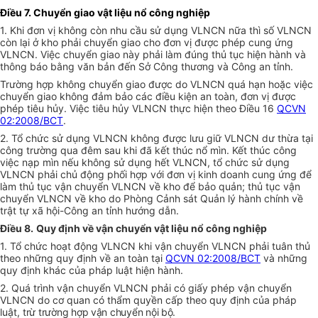
Điều 7. Chuyển giao vật liệu nổ công nghiệp
1. Khi đơn vị không còn nhu cầu sử dụng VLNCN nữa thì số VLNCN
còn lại ở kho phải chuyển giao cho đơn vị được phép cung ứng
VLNCN. Việc chuyển giao này phải làm đúng thủ tục hiện hành và
thông báo bằng văn bản đến Sở Công thương và Công an tỉnh.
Trường hợp không chuyển giao được do VLNCN quá hạn hoặc việc
chuyển giao không đảm bảo các điều kiện an toàn, đơn vị được
phép tiêu hủy. Việc tiêu hủy VLNCN thực hiện theo Điều 16
QCVN
02:2008/BCT
.
2. Tổ chức sử dụng VLNCN không được lưu giữ VLNCN dư thừa tại
công trường qua đêm sau khi đã kết thúc nổ mìn. Kết thúc công
việc nạp mìn nếu không sử dụng hết VLNCN, tổ chức sử dụng
VLNCN phải chủ động phối hợp với đơn vị kinh doanh cung ứng để
làm thủ tục vận chuyển VLNCN về kho để bảo quản; thủ tục vận
chuyển VLNCN về kho do Phòng Cảnh sát Quản lý hành chính về
trật tự xã hội-Công an tỉnh hướng dẫn.
Điều 8.
Quy định về vận chuyển vật liệu nổ công nghiệp
1. Tổ chức hoạt động VLNCN khi vận chuyển VLNCN phải tuân thủ
theo những quy định về an toàn tại
QCVN 02:2008/BCT
và những
quy định khác của pháp luật hiện hành.
2. Quá trình vận chuyển VLNCN phải có giấy phép vận chuyển
VLNCN do cơ quan có thẩm quyền cấp theo quy định của pháp
luật,
trừ trường hợp vận chuyển nội bộ.