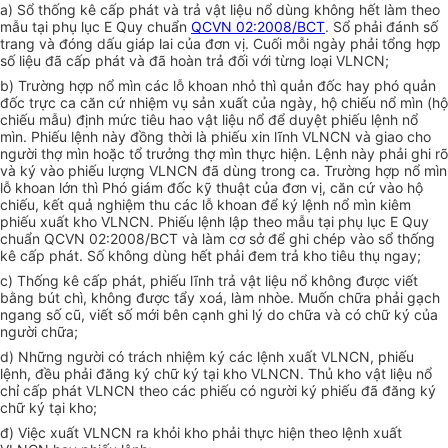
a) Sổ thống kê cấp phát và trả vật liệu nổ dùng không hết làm theo
mẫu tại phụ lục E Quy chuẩn
QCVN 02:2008/BCT
. Sổ phải đánh số
trang và đóng dấu giáp lai của đơn vị. Cuối mỗi ngày phải tổng hợp
số liệu đã cấp phát và đã hoàn trả đối với từng loại VLNCN;
b) Trường hợp nổ mìn các lỗ khoan nhỏ thì quản đốc hay phó quản
đốc trực ca căn cứ nhiệm vụ sản xuất của ngày, hộ chiếu nổ mìn (hộ
chiếu mẫu) định mức tiêu hao vật liệu nổ để duyệt phiếu lệnh nổ
mìn. Phiếu lệnh này đồng thời là phiếu xin lĩnh VLNCN và giao cho
người thợ mìn hoặc tổ trưởng thợ mìn thực hiện. Lệnh này phải ghi rõ
và ký vào phiếu lượng VLNCN đã dùng trong ca. Trường hợp nổ mìn
lỗ khoan lớn thì Phó giám đốc kỹ thuật của đơn vị, căn cứ vào hộ
chiếu, kết quả nghiệm thu các lỗ khoan để ký lệnh nổ mìn kiêm
phiếu xuất kho VLNCN. Phiếu lệnh lập theo mẫu tại phụ lục E Quy
chuẩn QCVN 02:2008/BCT và làm cơ sở để ghi chép vào sổ thống
kê cấp phát. Số không dùng hết phải đem trả kho tiêu thụ ngay;
c) Thống kê cấp phát, phiếu lĩnh trả vật liệu nổ không được viết
bằng bút chì, không được tẩy xoá, làm nhòe. Muốn chữa phải gạch
ngang số cũ, viết số mới bên cạnh ghi lý do chữa và có chữ ký của
người chữa;
d) Những người có trách nhiệm ký các lệnh xuất VLNCN, phiếu
lệnh, đều phải đăng ký chữ ký tại kho VLNCN. Thủ kho vật liệu nổ
chỉ cấp phát VLNCN theo các phiếu có người ký phiếu đã đăng ký
chữ ký tại kho;
đ) Việc xuất VLNCN ra khỏi kho phải thực hiện theo lệnh xuất