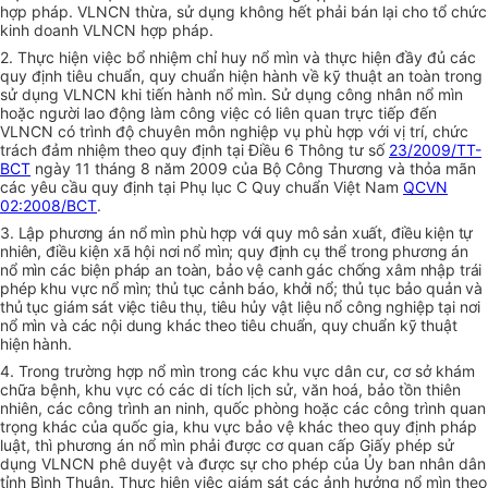
hợp pháp. VLNCN thừa, sử dụng không hết phải bán lại cho tổ chức
kinh doanh VLNCN hợp pháp.
2. Thực hiện việc bổ nhiệm chỉ huy nổ mìn và thực hiện đầy đủ các
quy định tiêu chuẩn, quy chuẩn hiện hành về kỹ thuật an toàn trong
sử dụng VLNCN khi tiến hành nổ mìn. Sử dụng công nhân nổ mìn
hoặc người lao động làm công việc có liên quan trực tiếp đến
VLNCN có trình độ chuyên môn nghiệp vụ phù hợp với vị trí, chức
trách đảm nhiệm theo quy định tại Điều 6 Thông tư số
23/2009/TT-
BCT
ngày 11 tháng 8 năm 2009 của Bộ Công Thương và thỏa mãn
các yêu cầu quy định tại Phụ lục C Quy chuẩn Việt Nam
QCVN
02:2008/BCT
.
3. Lập phương án nổ mìn phù hợp với quy mô sản xuất, điều kiện tự
nhiên, điều kiện xã hội nơi nổ mìn; quy định cụ thể trong phương án
nổ mìn các biện pháp an toàn, bảo vệ canh gác chống xâm nhập trái
phép khu vực nổ mìn; thủ tục cảnh báo, khởi nổ; thủ tục bảo quản và
thủ tục giám sát việc tiêu thụ, tiêu hủy vật liệu nổ công nghiệp tại nơi
nổ mìn và các nội dung khác theo tiêu chuẩn, quy chuẩn kỹ thuật
hiện hành.
4. Trong trường hợp nổ mìn trong các khu vực dân cư, cơ sở khám
chữa bệnh, khu vực có các di tích lịch sử, văn hoá, bảo tồn thiên
nhiên, các công trình an ninh, quốc phòng hoặc các công trình quan
trọng khác của quốc gia, khu vực bảo vệ khác theo quy định pháp
luật, thì phương án nổ mìn phải được cơ quan cấp Giấy phép sử
dụng VLNCN phê duyệt và được sự cho phép của Ủy ban nhân dân
tỉnh Bình Thuận. Thực hiện việc giám sát các ảnh hưởng nổ mìn theo