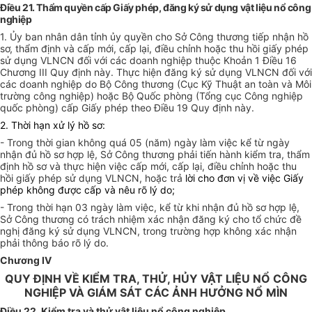
Điều 21. Thẩm quyền cấp Giấy phép, đăng ký sử dụng vật liệu nổ công
nghiệp
1. Ủy ban nhân dân tỉnh ủy quyền cho Sở Công thương tiếp nhận hồ
sơ, thẩm định và cấp mới, cấp lại, điều chỉnh hoặc thu hồi giấy phép
sử dụng VLNCN đối với các doanh nghiệp thuộc Khoản 1 Điều 16
Chương III Quy định này. Thực hiện đăng ký sử dụng VLNCN đối với
các doanh nghiệp do Bộ Công thương (Cục Kỹ Thuật an toàn và Môi
trường công nghiệp) hoặc Bộ Quốc phòng (Tổng cục Công nghiệp
quốc phòng) cấp Giấy phép theo Điều 19 Quy định này.
2. Thời hạn xử lý hồ sơ:
- Trong thời gian không quá 05 (năm) ngày làm việc kể từ ngày
nhận đủ hồ sơ hợp lệ, Sở Công thương phải tiến hành kiểm tra, thẩm
định hồ sơ và thực hiện việc cấp mới, cấp lại, điều chỉnh hoặc thu
hồi giấy phép sử dụng VLNCN, hoặc trả
lời cho đơn vị về việc Giấy
phép không được cấp và nêu rõ lý do;
- Trong thời hạn 03 ngày làm việc, kể từ khi nhận đủ hồ sơ hợp lệ,
Sở Công thương có trách nhiệm xác nhận đăng ký cho tổ chức đề
nghị đăng ký sử dụng VLNCN, trong trường hợp không xác nhận
phải thông báo rõ lý do.
Chương IV
QUY ĐỊNH VỀ KIỂM TRA, THỬ, HỦY VẬT LIỆU NỔ CÔNG
NGHIỆP VÀ GIÁM SÁT CÁC ẢNH HƯỞNG NỔ MÌN
Điều 22. Kiểm tra và thử vật liệu nổ công nghiệp