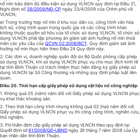
nổ mìn bảo đảm đủ điều kiện sử dụng VLNCN quy định tại Điều 21,
Nghị định số
39/2009/NĐ-CP
ngày 23/4/2009 của Chính phủ về
VLNCN;
e) Trong trường hợp nổ mìn ở khu vực dân cư, công trình văn hóa
lịch sử, công trình quan trọng quốc gia và các công trình khác
không thuộc quyền sở hữu của tổ chức sử dụng VLNCN, tổ chức sử
dụng VLNCN phải lập phương án giám sát ảnh hưởng nổ mìn thoả
mãn các yêu cầu của
QCVN 02:2008/BCT
. Quy định giám sát ảnh
hưởng nổ mìn thực hiện theo Điều 24 Quy định này.
2. Các đơn vị, doanh nghiệp quân đội do Bộ Quốc phòng cấp phép
sử dụng VLNCN, khi sử dụng VLNCN phục vụ cho mục đích kinh tế
tại tỉnh Bình Thuận có trách nhiệm thực hiện đăng ký giấy phép sử
dụng VLNCN tại Sở Công thương và những quy định pháp luật liên
quan.
Điều 20. Thời hạn cấp giấy phép sử dụng vật liệu nổ công nghiệp
1. Không quá 05 (năm) năm đối với Giấy phép sử dụng VLNCN phục
vụ khai thác khoáng sản.
2. Theo thời hạn công trình nhưng không quá 02 (hai) năm đối với
Giấy phép sử dụng VLNCN phục vụ thi công công trình, nghiên cứu,
thử nghiệm.
3. Phí thẩm định cấp giấy phép sử dụng VLNCN theo quy định tại
Quyết định số
61/2008/QĐ-UBND
ngày 29 tháng 7 năm 2008 của Ủy
ban nhân dân tỉnh Bình Thuận.