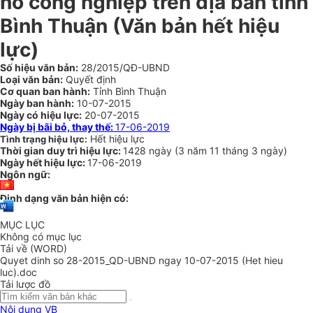
nổ công nghiệp trên địa bàn tỉnh
Bình Thuận
(Văn bản hết hiệu
lực)
Số hiệu văn bản:
28/2015/QĐ-UBND
Loại văn bản:
Quyết định
Cơ quan ban hành:
Tỉnh Bình Thuận
Ngày ban hành:
10-07-2015
Ngày có hiệu lực:
20-07-2015
Ngày bị bãi bỏ, thay thế:
17-06-2019
Hết hiệu lực
Tình trạng hiệu lực:
Thời gian duy trì hiệu lực:
1428 ngày
(
3 năm
11 tháng
3 ngày
)
Ngày hết hiệu lực:
17-06-2019
Ngôn ngữ:
Định dạng văn bản hiện có:
MỤC LỤC
Không có mục lục
Tải về (WORD)
Quyet dinh so 28-2015_QD-UBND ngay 10-07-2015 (Het hieu
luc).doc
Tải lược đồ
Nội dung VB