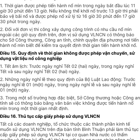
1. Thời gian được phép tiến hành nổ mìn trong ngày bắt đầu lúc 11
giờ 30 phút đến 13 giờ. Nếu không thể khởi nổ trước 13 giờ thì phải
bảo vệ bãi nổ và được phép nổ xử lý từ 16 giờ 30 phút đến 17 giờ
30 phút trong ngày.
2. Đối với đơn vị thi công xây dựng công trình có nhu cầu nổ mìn
ngoài các giờ quy định trên, đơn vị sử dụng VLNCN có thông báo
cho Sở Công thương, Công an tỉnh, chính quyền địa phương nơi tiến
hành nổ mìn biết để kiểm tra quyết định thời gian tiến hành khởi nổ.
Điều 15. Quy định về thời gian không được phép vận chuyển, sử
dụng vật liệu nổ công nghiệp
1. Tết âm lịch: Trước ngày nghỉ Tết 02 (hai) ngày, trong ngày nghỉ
Tết và sau ngày nghỉ Tết 02 (hai) ngày.
2. Những ngày nghỉ lễ theo quy định của Bộ Luật Lao động: Trước
ngày nghỉ lễ 01 (một) ngày, trong ngày nghỉ lễ và sau ngày nghỉ lễ
01 (một) ngày.
3. Trong một số trường hợp đặc biệt, Sở Công thương hoặc Công an
tỉnh sẽ có thông báo bằng văn bản việc không được tiến hành nổ
mìn trong một thời gian nhất định.
Điều 16. Thủ tục cấp giấy phép sử dụng VLNCN
Tất cả các doanh nghiệp, tổ chức thuộc các thành phần kinh tế
muốn sử dụng VLNCN trên địa bàn tỉnh Bình Thuận phải làm thủ tục
cấp giấy phép sử dụng VLNCN tại cơ quan Nhà nước có thẩm
quyền và đăng ký đầy đủ thủ tục với các cơ quan chức năng của