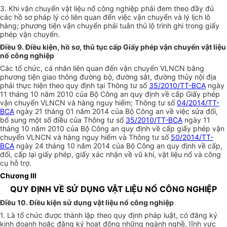
3. Khi vận chuyển vật liệu nổ công nghiệp phải đem theo đầy đủ
các hồ sơ pháp lý có liên quan đến việc vận chuyển và lý lịch lô
hàng; phương tiện vận chuyển phải tuân thủ lộ trình ghi trong giấy
phép vận chuyển.
Điều 9. Điều kiện, hồ sơ, thủ tục cấp Giấy phép vận chuyển vật liệu
nổ công nghiệp
Các tổ chức, cá nhân liên quan đến vận chuyển VLNCN bằng
phương tiện giao thông đường bộ, đường sắt, đường thủy nội địa
phải thực hiện theo quy định tại Thông tư số
35/2010/TT-BCA
ngày
11 tháng 10 năm 2010 của Bộ Công an quy định về cấp Giấy phép
vận chuyển VLNCN và hàng nguy hiểm; Thông tư số
04/2014/TT-
BCA
ngày 21 tháng 01 năm 2014 của Bộ Công an về việc sửa đổi,
bổ sung một số điều của Thông tư số
35/2010/TT-BCA
ngày 11
tháng 10 năm 2010 của Bộ Công an quy định về cấp giấy phép vận
chuyển VLNCN và hàng nguy hiểm và Thông tư số
50/2014/TT-
BCA
ngày 24 tháng 10 năm 2014 của Bộ Công an quy định về cấp,
đổi, cấp lại giấy phép, giấy xác nhận về vũ khí, vật liệu nổ và công
cụ hỗ trợ.
Chương III
QUY ĐỊNH VỀ SỬ DỤNG VẬT LIỆU NỔ CÔNG NGHIỆP
Điều 10. Điều kiện sử dụng vật liệu nổ công nghiệp
1. Là tổ chức được thành lập theo quy định pháp luật, có đăng ký
kinh doanh hoặc đăng ký hoạt động những ngành nghề, lĩnh vực