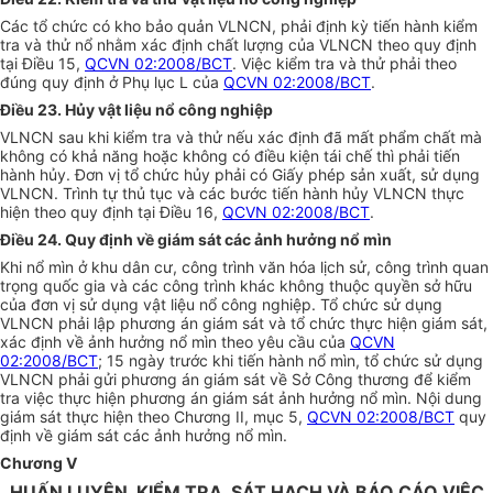
Các tổ chức có kho bảo quản VLNCN, phải định kỳ tiến hành kiểm
tra và thử nổ nhằm xác định chất lượng của VLNCN theo quy định
tại Điều 15,
QCVN 02:2008/BCT
. Việc kiểm tra và thử phải theo
đúng quy định ở Phụ lục L của
QCVN 02:2008/BCT
.
Điều 23. Hủy vật liệu nổ công nghiệp
VLNCN sau khi kiểm tra và thử nếu xác định đã mất phẩm chất mà
không có khả năng hoặc không có điều kiện tái chế thì phải tiến
hành hủy. Đơn vị tổ chức hủy phải có Giấy phép sản xuất, sử dụng
VLNCN. Trình tự thủ tục và các bước tiến hành hủy VLNCN thực
hiện theo quy định tại Điều 16,
QCVN 02:2008/BCT
.
Điều 24. Quy định về giám sát các ảnh hưởng nổ mìn
Khi
nổ mìn ở khu dân cư, công trình văn hóa lịch sử, công trình quan
trọng quốc gia và các công trình khác không thuộc quyền sở hữu
của đơn vị sử dụng vật liệu nổ công nghiệp.
Tổ chức sử dụng
VLNCN phải lập phương án giám sát và tổ chức thực hiện giám sát,
xác định về ảnh hưởng nổ mìn theo yêu cầu của
QCVN
02:2008/BCT
; 15 ngày trước khi tiến hành nổ mìn, tổ chức sử dụng
VLNCN phải gửi phương án giám sát về Sở Công thương để kiểm
tra việc thực hiện phương án giám sát ảnh hưởng nổ mìn. Nội dung
giám sát thực hiện theo Chương II, mục 5,
QCVN 02:2008/BCT
quy
định về giám sát các ảnh hưởng nổ mìn.
Chương V
HUẤN LUYỆN, KIỂM TRA, SÁT HẠCH VÀ BÁO CÁO VIỆC