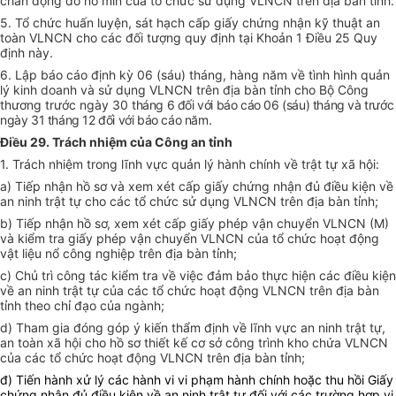
chấn động do nổ mìn của tổ chức sử dụng VLNCN trên địa bàn tỉnh.
5. Tổ chức huấn luyện, sát hạch cấp giấy chứng nhận kỹ thuật an
toàn VLNCN cho các đối tượng quy định tại Khoản 1 Điều 25 Quy
định này.
6. Lập báo cáo định kỳ 06 (sáu) tháng, hàng năm về tình hình quản
lý kinh doanh và sử dụng VLNCN trên địa bàn tỉnh cho Bộ Công
thương trước ngày 30
tháng 6 đối với báo cáo 06 (sáu) tháng và trước
ngày 31 tháng 12 đối với báo cáo năm.
Điều 29. Trách nhiệm của Công an tỉnh
1. Trách nhiệm trong lĩnh vực quản lý hành chính về trật tự xã hội:
a) Tiếp nhận hồ sơ và xem xét cấp giấy chứng nhận đủ điều kiện về
an ninh trật tự cho các tổ chức sử dụng VLNCN trên địa bàn tỉnh;
b) Tiếp nhận hồ sơ, xem xét cấp giấy phép vận chuyển VLNCN (M)
và kiểm tra giấy phép vận chuyển VLNCN của tổ chức hoạt động
vật liệu nổ công nghiệp trên địa bàn tỉnh;
c) Chủ trì công tác kiểm tra về việc đảm bảo thực hiện các điều kiện
về an ninh trật tự của các tổ chức hoạt động VLNCN trên địa bàn
tỉnh theo chỉ đạo của ngành;
d) Tham gia đóng góp ý kiến thẩm định về lĩnh vực an ninh trật tự,
an toàn xã hội cho hồ sơ thiết kế cơ sở công trình kho chứa VLNCN
của các tổ chức hoạt động VLNCN trên địa bàn tỉnh;
đ) Tiến hành xử lý các hành vi vi phạm hành chính hoặc thu hồi Giấy
chứng nhận đủ điều kiện về an ninh trật tự đối với các trường hợp vi