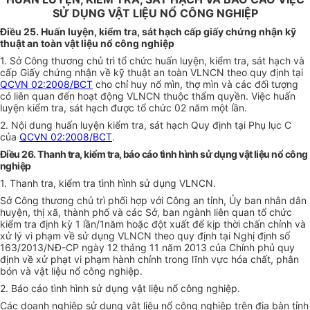
SỬ DỤNG VẬT LIỆU NỔ CÔNG NGHIỆP
Điều 25. Huấn luyện, kiểm tra, sát hạch cấp giấy chứng nhận kỹ
thuật an toàn vật liệu nổ công nghiệp
1. Sở Công thương chủ trì tổ chức huấn luyện, kiểm tra, sát hạch và
cấp Giấy chứng nhận về kỹ thuật an toàn VLNCN theo quy định tại
QCVN 02:2008/BCT
cho chỉ huy nổ mìn, thợ mìn và các đối tượng
có liên quan đến hoạt động VLNCN thuộc thẩm quyền. Việc huấn
luyện kiểm tra, sát hạch được tổ chức 02 năm một lần.
2. Nội dung huấn luyện kiểm tra, sát hạch Quy định tại Phụ lục C
của
QCVN 02:2008/BCT
.
Điều 26. Thanh tra, kiểm tra, báo cáo tình hình sử dụng vật liệu nổ công
nghiệp
1. Thanh tra, kiểm tra tình hình sử dụng VLNCN.
Sở Công thương chủ trì phối hợp với Công an tỉnh, Ủy ban nhân dân
huyện, thị xã, thành phố và các Sở, ban ngành liên quan tổ chức
kiểm tra định kỳ 1 lần/1năm hoặc đột xuất để kịp thời chấn chỉnh và
xử lý vi phạm về sử dụng VLNCN theo quy định tại Nghị định số
1
6
3
/20
13
/NĐ-CP ngày 1
2
tháng
11
năm 20
13 của Chính phủ
quy
định về xử phạt vi phạm hành chính trong lĩnh vực
hóa chất, phân
bón và vật liệu nổ công nghiệp.
2. Báo cáo tình hình sử dụng vật liệu nổ công nghiệp.
Các doanh nghiệp sử dụng vật liệu nổ công nghiệp trên địa bàn tỉnh