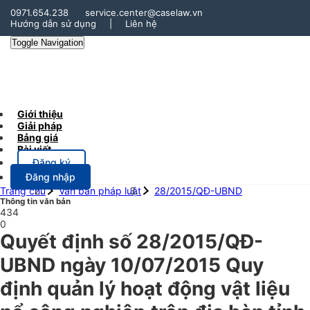
0971.654.238
service.center@caselaw.vn
Hướng dẫn sử dụng
|
Liên hệ
Toggle Navigation
Giới thiệu
Giải pháp
Bảng giá
Bài viết
Đăng ký
Đăng nhập
Trang chủ
Văn bản pháp luật
28/2015/QĐ-UBND
Thông tin văn bản
434
0
Quyết định số 28/2015/QĐ-
UBND ngày 10/07/2015 Quy
định quản lý hoạt động vật liệu