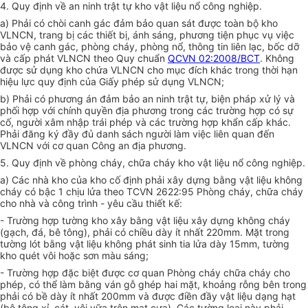
4. Quy định về an ninh trật tự kho vật liệu nổ công nghiệp.
a) Phải có chòi canh gác đảm bảo quan sát được toàn bộ kho
VLNCN, trang bị các thiết bị, ánh sáng, phương tiện phục vụ việc
bảo vệ canh gác, phòng cháy, phòng nổ, thông tin liên lạc, bốc dỡ
và cấp phát VLNCN theo Quy chuẩn
QCVN 02:2008/BCT
. Không
được sử dụng kho chứa VLNCN cho mục đích khác trong thời hạn
hiệu lực quy định của Giấy phép sử dụng VLNCN;
b) Phải có phương án đảm bảo an ninh trật tự, biện pháp xử lý và
phối hợp với chính quyền địa phương trong các trường hợp có sự
cố, người xâm nhập trái phép và các trường hợp khẩn cấp khác.
Phải đăng ký đầy đủ danh sách người làm việc liên quan đến
VLNCN với cơ quan Công an địa phương.
5. Quy định về phòng cháy, chữa cháy kho vật liệu nổ công nghiệp.
a) Các nhà kho của kho cố định phải xây dựng bằng vật liệu không
cháy có bậc 1 chịu lửa theo TCVN 2622:95 Phòng cháy, chữa cháy
cho nhà và công trình - yêu cầu thiết kế:
- Trường hợp tường kho xây bằng vật liệu xây dựng không cháy
(gạch, đá, bê tông), phải có chiều dày ít nhất 220mm. Mặt trong
tường lót bằng vật liệu không phát sinh tia lửa dày 15mm, tường
kho quét vôi hoặc sơn màu sáng;
- Trường hợp đặc biệt được cơ quan Phòng cháy chữa cháy cho
phép, có thể làm bằng ván gỗ ghép hai mặt, khoảng rỗng bên trong
phải có bề dày ít nhất 200mm và được điền đầy vật liệu dạng hạt
(bê tông xỉ, cát, vôi vữa trộn mạt cưa). Các tường loại này phải