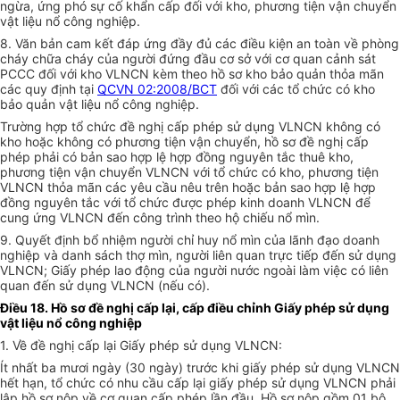
ngừa, ứng phó sự cố khẩn cấp đối với kho, phương tiện vận chuyển
vật liệu nổ công nghiệp.
8. Văn bản cam kết đáp ứng đầy đủ các điều kiện an toàn về phòng
cháy chữa cháy của người đứng đầu cơ sở với cơ quan cảnh sát
PCCC
đối với kho VLNCN kèm theo hồ sơ kho bảo quản thỏa mãn
các quy định tại
QCVN 02:2008/BCT
đối với các tổ chức có kho
bảo quản
vật liệu nổ công nghiệp
.
Trường hợp tổ chức đề nghị cấp phép sử dụng VLNCN không có
kho hoặc không có phương tiện vận chuyển, hồ sơ đề nghị cấp
phép phải có bản sao hợp lệ hợp đồng nguyên tắc thuê kho,
phương tiện vận chuyển VLNCN với tổ chức có kho, phương tiện
VLNCN thỏa mãn các yêu cầu nêu trên hoặc bản sao hợp lệ hợp
đồng nguyên tắc với tổ chức được phép kinh doanh VLNCN để
cung ứng VLNCN đến công trình theo hộ chiếu nổ mìn.
9. Quyết định bổ nhiệm người chỉ huy nổ mìn của lãnh đạo doanh
nghiệp và danh sách thợ mìn, người liên quan trực tiếp đến sử dụng
VLNCN; Giấy phép lao động của người nước ngoài làm việc có liên
quan đến sử dụng VLNCN (nếu có).
Điều 18. Hồ sơ đề nghị cấp lại, cấp điều chỉnh Giấy phép sử dụng
vật liệu nổ công nghiệp
1. Về đề nghị cấp lại Giấy phép sử dụng VLNCN:
Ít nhất ba mươi ngày (30 ngày) trước khi giấy phép sử dụng VLNCN
hết hạn, tổ chức có nhu cầu cấp lại giấy phép sử dụng VLNCN phải
lập hồ sơ nộp về cơ quan cấp phép lần đầu. Hồ sơ nộp gồm 01 bộ