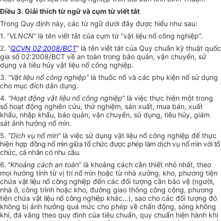
Điều 3. Giải thích từ ngữ và cụm từ viết tắt
Trong Quy định này, các từ ngữ dưới đây được hiểu như sau:
1. “
VLNCN
” là tên viết tắt của cụm từ “vật liệu nổ công nghiệp”.
2. “
QCVN 02:2008/BCT
” là tên viết tắt của Quy chuẩn kỹ thuật quốc
gia số 02:2008/BCT về an toàn trong bảo quản, vận chuyển, sử
dụng và tiêu hủy vật liệu nổ công nghiệp.
3. “
Vật liệu nổ công nghiệp
” là thuốc nổ và các phụ kiện nổ sử dụng
cho mục đích dân dụng.
4. “
Hoạt động vật liệu nổ công nghiệp
” là việc thực hiện một trong
số hoạt động nghiên cứu, thử nghiệm, sản xuất, mua bán, xuất
khẩu, nhập khẩu, bảo quản, vận chuyển, sử dụng, tiêu hủy, giám
sát ảnh hưởng nổ mìn.
5. “
Dịch vụ nổ mìn
” là việc sử dụng vật liệu nổ công nghiệp để thực
hiện hợp
đồng nổ mìn giữa tổ chức được phép làm dịch vụ nổ mìn với tổ
chức, cá nhân có nhu cầu.
6. “
Khoảng cách an toàn
” là khoảng cách cần thiết nhỏ nhất, theo
mọi hướng tính từ vị trí nổ mìn hoặc từ nhà xưởng, kho, phương tiện
chứa
vật liệu nổ công nghiệp
đến các đối tượng cần bảo vệ (người,
nhà ở, công trình hoặc kho, đường giao thông công cộng, phương
tiện chứa
vật liệu nổ công nghiệp
khác...), sao cho các đối tượng đó
không bị ảnh hưởng quá mức cho phép về chấn động, sóng không
khí, đá văng theo quy định của tiêu chuẩn, quy chuẩn hiện hành khi