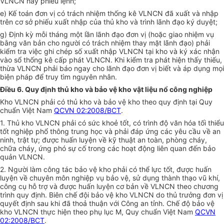
VLNCN hay phiếu lệnh;
e) Kế toán đơn vị có trách nhiệm thống kê VLNCN đã xuất và nhập
trên cơ sở phiếu xuất nhập của thủ kho và trình lãnh đạo ký duyệt;
g) Định kỳ mỗi tháng một lần lãnh đạo đơn vị (hoặc giao nhiệm vụ
bằng văn bản cho người có trách nhiệm thay mặt lãnh đạo) phải
kiểm tra việc ghi chép số xuất nhập VLNCN tại kho và ký xác nhận
vào sổ thống kê cấp phát VLNCN. Khi kiểm tra phát hiện thấy thiếu,
thừa VLNCN phải báo ngay cho lãnh đạo đơn vị biết và áp dụng mọi
biện pháp để truy tìm nguyên nhân.
Điều 6. Quy định thủ kho và bảo vệ kho vật liệu nổ công nghiệp
Kho VLNCN phải có thủ kho và bảo vệ kho theo quy định tại Quy
chuẩn Việt Nam
QCVN 02:2008/BCT
.
1. Thủ kho VLNCN phải có sức khoẻ tốt, có trình độ văn hóa tối thiểu
tốt nghiệp phổ thông trung học và phải đáp ứng các yêu cầu về an
ninh, trật tự; được huấn luyện về kỹ thuật an toàn, phòng cháy,
chữa cháy, ứng phó sự cố trong các hoạt động liên quan đến bảo
quản VLNCN.
2. Người làm công tác bảo vệ kho phải có thể lực tốt, được huấn
luyện về chuyên môn nghiệp vụ bảo vệ, sử dụng thành thạo vũ khí,
công cụ hỗ trợ và được huấn luyện cơ bản về VLNCN theo chương
trình quy định. Biên chế đội bảo vệ kho VLNCN do thủ trưởng đơn vị
quyết định sau khi đã thoả thuận với Công an tỉnh. Chế độ bảo vệ
kho VLNCN thực hiện theo phụ lục M, Quy chuẩn Việt Nam
QCVN
02:2008/BCT
.