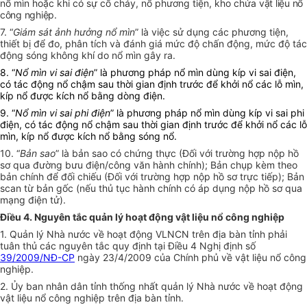
nổ mìn hoặc khi có sự cố cháy, nổ phương tiện, kho chứa
vật liệu nổ
công nghiệp
.
7. “
Giám sát ảnh hưởng nổ mìn
” là việc sử dụng các phương tiện,
thiết bị để đo, phân tích và đánh giá mức độ chấn động, mức độ tác
động sóng không khí do nổ mìn gây ra.
8. “
Nổ mìn vi sai điện
” là phương pháp nổ mìn dùng kíp vi sai điện,
có tác động nổ chậm sau thời gian định trước để khởi nổ các lỗ mìn,
kíp nổ được kích nổ bằng dòng điện.
9. “
Nổ mìn vi sai phi điện
” là phương pháp nổ mìn dùng kíp vi sai phi
điện, có tác động nổ chậm sau thời gian định trước để khởi nổ các lỗ
mìn, kíp nổ được kích nổ bằng sóng nổ.
10. “
Bản sao
” là bản sao có chứng thực (Đối với trường hợp nộp hồ
sơ qua đường bưu điện/công văn hành chính); Bản chụp kèm theo
bản chính để đối chiếu (Đối với trường hợp nộp hồ sơ trực tiếp); Bản
scan từ bản gốc (nếu thủ tục hành chính có áp dụng nộp hồ sơ qua
mạng điện tử).
Điều 4. Nguyên tắc quản lý hoạt động vật liệu nổ công nghiệp
1. Quản lý Nhà nước về hoạt động VLNCN trên địa bàn tỉnh phải
tuân thủ các nguyên tắc quy định tại Điều 4 Nghị định số
39/2009/NĐ-CP
ngày 23/4/2009 của Chính phủ về vật liệu nổ công
nghiệp.
2. Ủy ban nhân dân tỉnh thống nhất quản lý Nhà nước về hoạt động
vật liệu nổ công nghiệp trên địa bàn tỉnh.