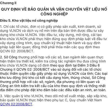
Chương II
QUY ĐỊNH VỀ BẢO QUẢN VÀ VẬN CHUYỂN VẬT LIỆU NỔ
CÔNG NGHIỆP
Điều 5. Kho vật liệu nổ công nghiệp
1. Chỉ các tổ chức, đơn vị có giấy phép sản xuất, kinh doanh, sử
dụng VLNCN và dịch vụ nổ mìn trên địa bàn tỉnh được đầu tư xây
dựng kho chứa VLNCN. Việc đầu tư, xây dựng, mở rộng, cải tạo
kho chứa VLNCN phải thực hiện đúng quy định pháp luật về đầu tư
xây dựng công trình, quy chuẩn kỹ thuật hiện hành và quy định
pháp luật liên quan; đồng thời phải thỏa mãn các quy định theo
QCVN 02: 2008/BCT.
2. Sở Công
thương phối hợp với các sở, ban ngành liên quan thực
hiện thẩm tra thiết kế, kiểm tra công tác nghiệm thu đưa công trình
kho chứa VLNCN dạng cố định
theo quy định tại Điểm 3 Điều 6
Chương II QCVN 02: 2008/BCT vào sử dụng đối với các tổ chức
thuộc thẩm quyền cấp giấy phép sử dụng VLNCN của tỉnh; Các loại
kho lưu động (trừ kho có kết cấu dạng hòm, thùng chứa), Sở Công
thương phối hợp với các sở, ngành, địa phương có liên quan và
Công an tỉnh kiểm tra kết cấu của kho theo quy định và thống nhất
địa điểm cho phép đặt kho đảm bảo các điều kiện an ninh, an toàn.
3. Việc quản lý kho VLNCN, theo dõi mở sổ xuất nhập, sắp xếp kho,
bảo quản VLNCN thực hiện theo phụ lục C, Quy chuẩn Việt Nam
QCVN 02:2008/BCT
.