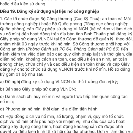
hoặc điều kiện sử dụng.
Điều 19. Đăng ký sử dụng vật liệu nổ công nghiệp
1. Các tổ chức được Bộ Công thương (Cục Kỹ Thuật an toàn và Môi
trường công nghiệp) hoặc Bộ Quốc phòng (Tổng cục công nghiệp
Quốc phòng) cấp Giấy phép sử dụng VLNCN (kể cả đơn vị làm dịch
vụ nổ mìn) đến hoạt động trên địa bàn tỉnh Bình Thuận phải đăng ký
Giấy phép sử dụng VLNCN tại Sở Công thương để quản lý, theo dõi,
chậm nhất 03 ngày trước khi nổ mìn. Sở Công thương phối hợp với
Công an tỉnh (
Phòng Cảnh sát PC 64, Phòng Cảnh sát PC 66
) tiến
hành kiểm tra việc đảm bảo các quy định pháp luật về thời gian, địa
điểm nổ mìn, khoảng cách an toàn, các điều kiện an ninh, an toàn
phòng cháy, chữa cháy và các điều kiện an toàn khác và cấp Giấy
đăng ký cho tổ chức sử dụng VLNCN trước khi nổ mìn. Hồ sơ đăng
ký gồm 01 bộ như sau:
a) Đề nghị đăng ký sử dụng VLNCN do thủ trưởng đơn vị ký;
b) Bản sao Giấy phép sử dụng VLNCN;
c) Danh sách chỉ huy nổ mìn và người trực tiếp liên quan công tác
nổ mìn;
d) Phương án nổ mìn; thời gian, địa điểm tiến hành;
đ) Hợp đồng dịch vụ nổ mìn, số lượng, phạm vi, quy mô tổ chức
dịch vụ nổ mìn phải phù hợp với nhiệm vụ, nhu cầu của các hoạt
động xây dựng công trình, hoạt động khoáng sản đã được phê
duyệt và điều kiện kinh tế xã hội của địa phương. Đơn vị làm dịch vụ