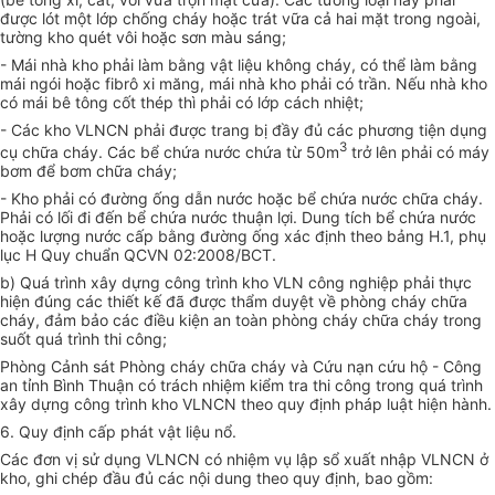
được lót một lớp chống cháy hoặc trát vữa cả hai mặt trong ngoài,
tường kho quét vôi hoặc sơn màu sáng;
- Mái nhà kho phải làm bằng vật liệu không cháy, có thể làm bằng
mái ngói hoặc fibrô xi măng, mái nhà kho phải có trần. Nếu nhà kho
có mái bê tông cốt thép thì phải có lớp cách nhiệt;
- Các kho VLNCN phải được trang bị đầy đủ các phương tiện dụng
3
cụ chữa cháy. Các bể chứa nước chứa từ 50m
trở lên phải có máy
bơm để bơm chữa cháy;
- Kho phải có đường ống dẫn nước hoặc bể chứa nước chữa cháy.
Phải có lối đi đến bể chứa nước thuận lợi. Dung tích bể chứa nước
hoặc lượng nước cấp bằng đường ống xác định theo bảng H.1, phụ
lục H Quy chuẩn QCVN 02:2008/BCT.
b) Quá trình xây dựng công trình kho VLN công nghiệp phải thực
hiện đúng các thiết kế đã được thẩm duyệt về phòng cháy chữa
cháy, đảm bảo các điều kiện an toàn phòng cháy chữa cháy trong
suốt quá trình thi công;
Phòng Cảnh sát Phòng cháy chữa cháy và Cứu nạn cứu hộ - Công
an tỉnh Bình Thuận có trách nhiệm kiểm tra thi công trong quá trình
xây dựng công trình kho VLNCN theo quy định pháp luật hiện hành.
6. Quy định cấp phát vật liệu nổ.
Các đơn vị sử dụng VLNCN có nhiệm vụ lập sổ xuất nhập VLNCN ở
kho, ghi chép đầu đủ các nội dung theo quy định, bao gồm: