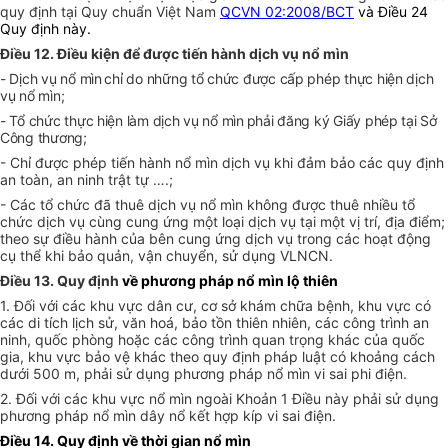
quy định tại Quy chuẩn Việt Nam
QCVN 02:2008/BCT
và Điều 24
Quy định này.
Điều 12. Điều kiện để được tiến hành dịch vụ nổ mìn
- Dịch vụ nổ mìn
chỉ do những tổ chức được cấp phép thực hiện dịch
vụ nổ mìn;
- Tổ chức thực hiện làm dịch vụ nổ mìn
phải đăng ký Giấy phép tại Sở
Công thương;
- Chỉ được phép tiến hành nổ mìn dịch vụ khi đảm bảo các quy định
an toàn, an ninh trật tự ….;
- Các tổ chức đã thuê dịch vụ nổ mìn không được thuê nhiều tổ
chức dịch vụ cùng cung ứng một loại dịch vụ tại một vị trí, địa điểm;
theo sự điều hành của bên cung ứng dịch vụ trong các hoạt động
cụ thể khi bảo quản, vận chuyển, sử dụng VLNCN.
Điều 13. Quy định
về phương pháp nổ mìn lộ thiên
1. Đối với các khu vực dân cư, cơ sở khám chữa bệnh, khu vực có
các di tích lịch sử, văn hoá, bảo tồn thiên nhiên, các công trình an
ninh, quốc phòng hoặc các công trình quan trọng khác của quốc
gia, khu vực bảo vệ khác theo quy định pháp luật có khoảng cách
dưới 500 m, phải sử dụng phương pháp nổ mìn vi sai phi điện.
2. Đối với các khu vực nổ mìn ngoài Khoản 1 Điều này phải sử dụng
phương pháp nổ mìn dây nổ kết hợp kíp vi sai điện.
Điều 14. Quy định về thời gian nổ mìn