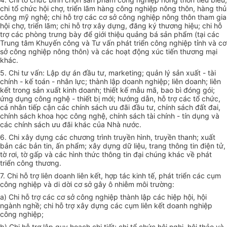
chi tổ chức hội chợ, triển lãm hàng công nghiệp nông thôn, hàng thủ
công mỹ nghệ; chi hỗ trợ các cơ sở công nghiệp nông thôn tham gia
hội chợ, triển lãm; chi hỗ trợ xây dựng, đăng ký thương hiệu; chi hỗ
trợ các phòng trưng bày để giới thiệu quảng bá sản phẩm (tại các
Trung tâm Khuyến công và Tư vấn phát triển công nghiệp tỉnh và cơ
sở công nghiệp nông thôn) và các hoạt động xúc tiến thương mại
khác.
5. Chi tư vấn: Lập dự án đầu tư, marketing; quản lý sản xuất - tài
chính - kế toán - nhân lực; thành lập doanh nghiệp; liên doanh; liên
kết trong sản xuất kinh doanh; thiết kế mẫu mã, bao bì đóng gói;
ứng dụng công nghệ - thiết bị mới; hướng dẫn, hỗ trợ các tổ chức,
cá nhân tiếp cận các chính sách ưu đãi đầu tư, chính sách đất đai,
chính sách khoa học công nghệ, chính sách tài chính - tín dụng và
các chính sách ưu đãi khác của Nhà nước.
6. Chi xây dựng các chương trình truyền hình, truyền thanh; xuất
bản các bản tin, ấn phẩm; xây dựng dữ liệu, trang thông tin điện tử,
tờ rơi, tờ gấp và các hình thức thông tin đại chúng khác về phát
triển công thương.
7. Chi hỗ trợ liên doanh liên kết, hợp tác kinh tế, phát triển các cụm
công nghiệp và di dời cơ sở gây ô nhiễm môi trường:
a) Chi hỗ trợ các cơ sở công nghiệp thành lập các hiệp hội, hội
ngành nghề; chi hỗ trợ xây dựng các cụm liên kết doanh nghiệp
công nghiệp;
b) Chi hỗ trợ lập quy hoạch chi tiết; chi tổ chức hội nghị, hội thảo và