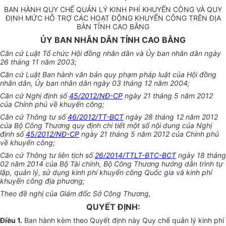
BAN HÀNH QUY CHẾ QUẢN LÝ KINH PHÍ KHUYẾN CÔNG VÀ QUY
ĐỊNH MỨC HỖ TRỢ CÁC HOẠT ĐỘNG KHUYẾN CÔNG TRÊN ĐỊA
BÀN TỈNH CAO BẰNG
ỦY BAN NHÂN DÂN TỈNH CAO BẰNG
Căn cứ Luật Tổ chức Hội đồng nhân dân và Ủy ban nhân dân ngày
26 tháng 11 năm 2003;
Căn cứ Luật Ban hành văn bản quy phạm pháp luật của Hội đồng
nhân dân, Ủy ban nhân dân ngày 03 tháng 12 năm 2004;
Căn cứ Nghị định số
45/2012/NĐ-CP
ngày 21 tháng 5 năm 2012
của Chính phủ về khuyến công;
Căn cứ Thông tư số
46/2012/TT-BCT
ngày 28 tháng 12 năm 2012
của Bộ Công Thương quy định chi tiết một số nội dung của Nghị
định số
45/2012/NĐ-CP
ngày 21 tháng 5 năm 2012 của Chính phủ
về khuyến công;
Căn cứ Thông tư liên tịch số
26/2014/TTLT-BTC-BCT
ngày 18 tháng
02 năm 2014 của Bộ Tài chính, Bộ Công Thương hướng dẫn trình tự
lập, quản lý, sử dụng kinh phí khuyến công Quốc gia và kinh phí
khuyến công địa phương;
Theo đề nghị của Giám đốc Sở Công Thương,
QUYẾT ĐỊNH:
Điều 1.
Ban hành kèm theo Quyết định này Quy chế quản lý kinh phí