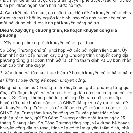
thực hiện đề án đã được cấp thẩm quyền phê duyệt (sau khi trừ số
kinh phí được ngân sách nhà nước hỗ trợ).
4. Cam kết của tổ chức, cá nhân thực hiện đề án khuyến công chưa
được hỗ trợ từ bất kỳ nguồn kinh phí nào của nhà nước cho cùng
một nội dung chi được kinh phí khuyến công hỗ trợ.
Điều 9. Xây dựng chương trình, kế hoạch khuyến công địa
phương
1. Xây dựng chương trình khuyến công giai đoạn:
Sở Công Thương chủ trì, phối hợp với các sở, ngành liên quan, Ủy
ban nhân dân cấp huyện xây dựng Chương trình khuyến công địa
phương từng giai đoạn trình Sở Tài chính thẩm định và Ủy ban nhân
dân cấp tỉnh phê duyệt.
2. Xây dựng và tổ chức thực hiện kế hoạch khuyến công hằng năm:
a) Trình tự xây dựng Kế hoạch khuyến công:
Hằng năm, căn cứ Chương trình khuyến công địa phương từng giai
đoạn đã được duyệt và văn bản hướng dẫn của các cơ quan có liên
quan, Sở Công Thương chủ trì, phối hợp Ủy ban nhân dân cấp
huyện tổ chức hướng dẫn cơ sở CNNT đăng ký, xây dựng các đề
án khuyến công. Trên cơ sở các đề án khuyến công do các cơ sở
CNNT lập, Trung tâm Khuyến công và Tư vấn phát triển công
nghiệp tổng hợp, gửi Sở Công Thương chậm nhất trước ngày 25
tháng 6 hàng năm. Sở Công Thương tổng hợp, xây dựng kế hoạch
khuyến công địa phương, trình cấp có thẩm quyền thẩm định, phê
duyệt và tổ chức triển khai thực hiện sau khi Kế hoạch được duyệt.