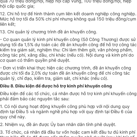
quá 70 triệu đồng/hội, hiệp hội cấp vùng, 100 triệu đồng/hội, hiệp
hội cấp quốc gia;
12. Chi hỗ trợ để hình thành cụm liên kết doanh nghiệp công nghiệp.
Mức hỗ trợ tối đa 50% chi phí nhưng không quá 150 triệu đồng/cụm
liên kết;
13. Chi quản lý chương trình đề án khuyến công.
- Cơ quan quản lý kinh phí khuyến công (Sở Công Thương) được sử
dụng tối đa 1,5% dự toán các đề án khuyến công để hỗ trợ công tác
kiểm tra giám sát, nghiệm thu: Chi làm thêm giờ, văn phòng phẩm,
công tác phí, xăng dầu, chi khác (nếu có). Nội dung và kinh phí do
cơ quan có thẩm quyền phê duyệt.
- Đơn vị triển khai thực hiện các chương trình, đề án khuyến công
được chi tối đa 2,0% dự toán đề án khuyến công để chi công tác
quản lý, chỉ đạo, kiểm tra, giám sát, chi khác (nếu có).
Điều 8. Điều kiện để được hỗ trợ kinh phí khuyến công
Điều kiện để các tổ chức, cá nhân được hỗ trợ kinh phí khuyến công
phải đảm bảo các nguyên tắc sau:
1. Có nội dung hoạt động khuyến công phù hợp với nội dung quy
định tại Điều 5 và ngành nghề phù hợp với quy định tại Điều 6 của
quy chế này.
2. Nhiệm vụ, đề án được Ủy ban nhân dân tỉnh phê duyệt.
3. Tổ chức, cá nhân đã đầu tư vốn hoặc cam kết đầu tư đủ kinh phí