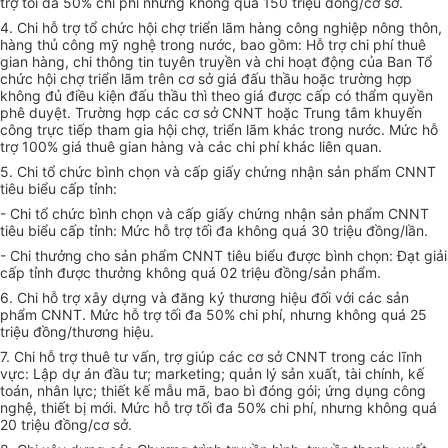
trợ tối đa 50% chi phí nhưng không quá 150 triệu đồng/cơ sở.
4. Chi hỗ trợ tổ chức hội chợ triển lãm hàng công nghiệp nông thôn,
hàng thủ công mỹ nghệ trong nước, bao gồm: Hỗ trợ chi phí thuê
gian hàng, chi thông tin tuyên truyền và chi hoạt động của Ban Tổ
chức hội chợ triển lãm trên cơ sở giá đấu thầu hoặc trường hợp
không đủ điều kiện đấu thầu thì theo giá được cấp có thẩm quyền
phê duyệt. Trường hợp các cơ sở CNNT hoặc Trung tâm khuyến
công trực tiếp tham gia hội chợ, triển lãm khác trong nước. Mức hỗ
trợ 100% giá thuê gian hàng và các chi phí khác liên quan.
5. Chi tổ chức bình chọn và cấp giấy chứng nhận sản phẩm CNNT
tiêu biểu cấp tỉnh:
- Chi tổ chức bình chọn và cấp giấy chứng nhận sản phẩm CNNT
tiêu biểu cấp tỉnh: Mức hỗ trợ tối đa không quá 30 triệu đồng/lần.
- Chi thưởng cho sản phẩm CNNT tiêu biểu được bình chọn: Đạt giải
cấp tỉnh được thưởng không quá 02 triệu đồng/sản phẩm.
6. Chi hỗ trợ xây dựng và đăng ký thương hiệu đối với các sản
phẩm CNNT. Mức hỗ trợ tối đa 50% chi phí, nhưng không quá 25
triệu đồng/thương hiệu.
7. Chi hỗ trợ thuê tư vấn, trợ giúp các cơ sở CNNT trong các lĩnh
vực: Lập dự án đầu tư; marketing; quản lý sản xuất, tài chính, kế
toán, nhân lực; thiết kế mẫu mã, bao bì đóng gói; ứng dụng công
nghệ, thiết bị mới. Mức hỗ trợ tối đa 50% chi phí, nhưng không quá
20 triệu đồng/cơ sở.