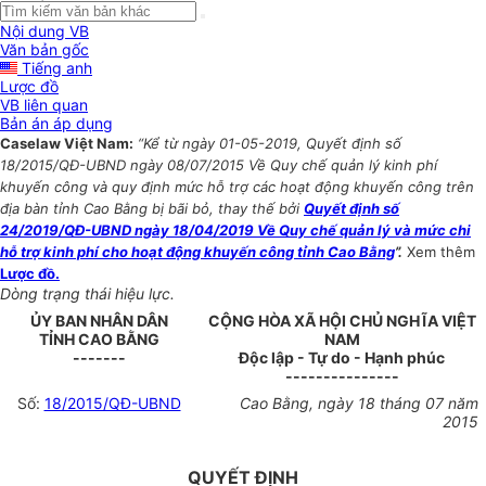
Nội dung VB
Văn bản gốc
Tiếng anh
Lược đồ
VB liên quan
Bản án áp dụng
Caselaw Việt Nam:
“Kể từ ngày 01-05-2019, Quyết định số
18/2015/QĐ-UBND ngày 08/07/2015 Về Quy chế quản lý kinh phí
khuyến công và quy định mức hỗ trợ các hoạt động khuyến công trên
địa bàn tỉnh Cao Bằng bị bãi bỏ, thay thế bởi
Quyết định số
24/2019/QĐ-UBND ngày 18/04/2019 Về Quy chế quản lý và mức chi
hỗ trợ kinh phí cho hoạt động khuyến công tỉnh Cao Bằng
”.
Xem thêm
Lược đồ.
Dòng trạng thái hiệu lực.
ỦY BAN NHÂN DÂN
CỘNG HÒA XÃ HỘI CHỦ NGHĨA VIỆT
TỈNH CAO BẰNG
NAM
-------
Độc lập - Tự do - Hạnh phúc
---------------
Số:
18/2015/QĐ-UBND
Cao Bằng, ngày 18 tháng 07 năm
2015
QUYẾT ĐỊNH