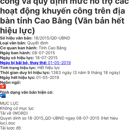
công và quy định mức hỗ trợ các
hoạt động khuyến công trên địa
bàn tỉnh Cao Bằng
(Văn bản hết
hiệu lực)
Số hiệu văn bản:
18/2015/QĐ-UBND
Loại văn bản:
Quyết định
Cơ quan ban hành:
Tỉnh Cao Bằng
Ngày ban hành:
08-07-2015
Ngày có hiệu lực:
18-07-2015
Ngày bị bãi bỏ, thay thế:
01-05-2019
Hết hiệu lực
Tình trạng hiệu lực:
Thời gian duy trì hiệu lực:
1383 ngày
(
3 năm
9 tháng
18 ngày
)
Ngày hết hiệu lực:
01-05-2019
Ngôn ngữ:
Định dạng văn bản hiện có:
MỤC LỤC
Không có mục lục
Tải về (WORD)
Quyet dinh so 18-2015_QD-UBND ngay 08-07-2015 (Het hieu
luc).doc
Tải lược đồ