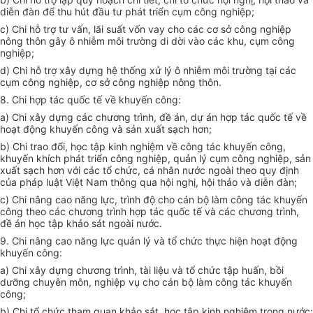
diễn đàn để thu hút đầu tư phát triển cụm công nghiệp;
c) Chi hỗ trợ tư vấn, lãi suất vốn vay cho các cơ sở công nghiệp
nông thôn gây ô nhiễm môi trường di dời vào các khu, cụm công
nghiệp;
d) Chi hỗ trợ xây dựng hệ thống xử lý ô nhiễm môi trường tại các
cụm công nghiệp, cơ sở công nghiệp nông thôn.
8. Chi hợp tác quốc tế về khuyến công:
a) Chi xây dựng các chương trình, đề án, dự án hợp tác quốc tế về
hoạt động khuyến công và sản xuất sạch hơn;
b) Chi trao đổi, học tập kinh nghiệm về công tác khuyến công,
khuyến khích phát triển công nghiệp, quản lý cụm công nghiệp, sản
xuất sạch hơn với các tổ chức, cá nhân nước ngoài theo quy định
của pháp luật Việt Nam thông qua hội nghị, hội thảo và diễn đàn;
c) Chi nâng cao năng lực, trình độ cho cán bộ làm công tác khuyến
công theo các chương trình hợp tác quốc tế và các chương trình,
đề án học tập khảo sát ngoài nước.
9. Chi nâng cao năng lực quản lý và tổ chức thực hiện hoạt động
khuyến công:
a) Chi xây dựng chương trình, tài liệu và tổ chức tập huấn, bồi
dưỡng chuyên môn, nghiệp vụ cho cán bộ làm công tác khuyến
công;
b) Chi tổ chức tham quan khảo sát, học tập kinh nghiệm trong nước;