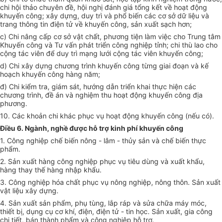
chi hội thảo chuyên đề, hội nghị đánh giá tổng kết về hoạt động
khuyến công; xây dựng, duy trì và phổ biến các cơ sở dữ liệu và
trang thông tin điện tử về khuyến công, sản xuất sạch hơn;
c) Chi nâng cấp cơ sở vật chất, phương tiện làm việc cho Trung tâm
Khuyến công và Tư vấn phát triển công nghiệp tỉnh; chi thù lao cho
cộng tác viên để duy trì mạng lưới cộng tác viên khuyến công;
d) Chi xây dựng chương trình khuyến công từng giai đoạn và kế
hoạch khuyến công hàng năm;
đ) Chi kiểm tra, giám sát, hướng dẫn triển khai thực hiện các
chương trình, đề án và nghiệm thu hoạt động khuyến công địa
phương.
10. Các khoản chi khác phục vụ hoạt động khuyến công (nếu có).
Điều 6. Ngành, nghề được hỗ trợ kinh phí khuyến công
1. Công nghiệp chế biến nông - lâm - thủy sản và chế biến thực
phẩm.
2. Sản xuất hàng công nghiệp phục vụ tiêu dùng và xuất khẩu,
hàng thay thế hàng nhập khẩu.
3. Công nghiệp hóa chất phục vụ nông nghiệp, nông thôn. Sản xuất
vật liệu xây dựng.
4. Sản xuất sản phẩm, phụ tùng, lắp ráp và sửa chữa máy móc,
thiết bị, dụng cụ cơ khí, điện, điện tử - tin học. Sản xuất, gia công
chi tiết, bán thành phẩm và công nghiệp hỗ trợ.