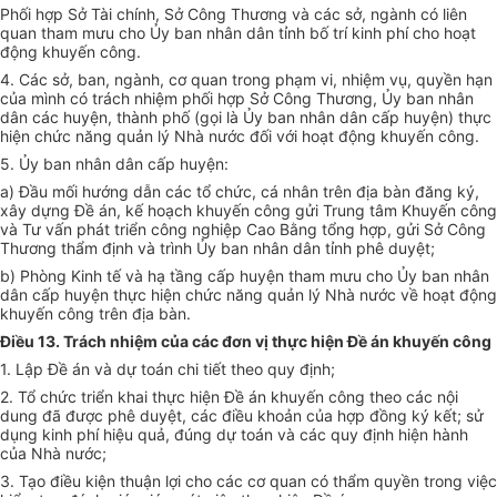
Phối hợp Sở Tài chính, Sở Công Thương và các sở, ngành có liên
quan tham mưu cho Ủy ban nhân dân tỉnh bố trí kinh phí cho hoạt
động khuyến công.
4. Các sở, ban, ngành, cơ quan trong phạm vi, nhiệm vụ, quyền hạn
của mình có trách nhiệm phối hợp Sở Công Thương, Ủy ban nhân
dân các huyện, thành phố (gọi là Ủy ban nhân dân cấp huyện) thực
hiện chức năng quản lý Nhà nước đối với hoạt động khuyến công.
5. Ủy ban nhân dân cấp huyện:
a) Đầu mối hướng dẫn các tổ chức, cá nhân trên địa bàn đăng ký,
xây dựng Đề án, kế hoạch khuyến công gửi Trung tâm Khuyến công
và Tư vấn phát triển công nghiệp Cao Bằng tổng hợp, gửi Sở Công
Thương thẩm định và trình Ủy ban nhân dân tỉnh phê duyệt;
b) Phòng Kinh tế và hạ tầng cấp huyện tham mưu cho Ủy ban nhân
dân cấp huyện thực hiện chức năng quản lý Nhà nước về hoạt động
khuyến công trên địa bàn.
Điều 13. Trách nhiệm của các đơn vị thực hiện Đề án khuyến công
1. Lập Đề án và dự toán chi tiết theo quy định;
2. Tổ chức triển khai thực hiện Đề án khuyến công theo các nội
dung đã được phê duyệt, các điều khoản của hợp đồng ký kết; sử
dụng kinh phí hiệu quả, đúng dự toán và các quy định hiện hành
của Nhà nước;
3. Tạo điều kiện thuận lợi cho các cơ quan có thẩm quyền trong việc