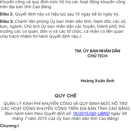
khuyến công và quy định mức hỗ trợ các hoạt động khuyến công
trên địa bàn tỉnh Cao Bằng.
Điều 2.
Quyết định này có hiệu lực sau 10 ngày kể từ ngày ký.
Điều 3.
Chánh Văn phòng Ủy ban nhân dân tỉnh; Giám đốc các sở,
ban, ngành; Chủ tịch Ủy ban nhân dân các huyện, thành phố; thủ
trưởng các cơ quan, đơn vị và các tổ chức, cá nhân có liên quan
chịu trách nhiệm thi hành Quyết định này./.
TM. ỦY BAN NHÂN DÂN
CHỦ TỊCH
Hoàng Xuân Ánh
QUY CHẾ
QUẢN LÝ KINH PHÍ KHUYẾN CÔNG VÀ QUY ĐỊNH MỨC HỖ TRỢ
CÁC HOẠT ĐỘNG KHUYẾN CÔNG TRÊN ĐỊA BÀN TỈNH CAO BẰNG
(Ban hành kèm theo Quyết định số:
18/2015/QĐ-UBND
ngày 08
tháng 7 năm 2015 của Ủy ban nhân dân tỉnh Cao Bằng)
Chương I