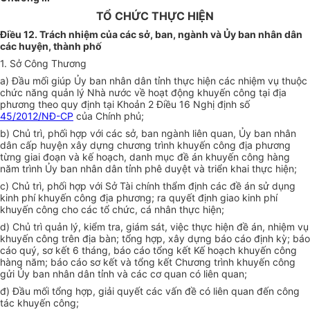
TỔ CHỨC THỰC HIỆN
Điều 12. Trách nhiệm của các sở, ban, ngành và Ủy ban nhân dân
các huyện, thành phố
1. Sở Công Thương
a) Đầu mối giúp Ủy ban nhân dân tỉnh thực hiện các nhiệm vụ thuộc
chức năng quản lý Nhà nước về hoạt động khuyến công tại địa
phương theo quy định tại Khoản 2 Điều 16 Nghị định số
45/2012/NĐ-CP
của Chính phủ;
b) Chủ trì, phối hợp với các sở, ban ngành liên quan, Ủy ban nhân
dân cấp huyện xây dựng chương trình khuyến công địa phương
từng giai đoạn và kế hoạch, danh mục đề án khuyến công hàng
năm trình Ủy ban nhân dân tỉnh phê duyệt và triển khai thực hiện;
c) Chủ trì, phối hợp với Sở Tài chính thẩm định các đề án sử dụng
kinh phí khuyến công địa phương; ra quyết định giao kinh phí
khuyến công cho các tổ chức, cá nhân thực hiện;
d) Chủ trì quản lý, kiểm tra, giám sát, việc thực hiện đề án, nhiệm vụ
khuyến công trên địa bàn; tổng hợp, xây dựng báo cáo định kỳ; báo
cáo quý, sơ kết 6 tháng, báo cáo tổng kết Kế hoạch khuyến công
hàng năm; báo cáo sơ kết và tổng kết Chương trình khuyến công
gửi Ủy ban nhân dân tỉnh và các cơ quan có liên quan;
đ) Đầu mối tổng hợp, giải quyết các vấn đề có liên quan đến công
tác khuyến công;