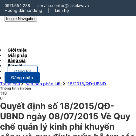
0971.654.238
service.center@caselaw.vn
Hướng dẫn sử dụng
|
Liên hệ
Toggle Navigation
Giới thiệu
Giải pháp
Bảng giá
Bài viết
Đăng ký
Đăng nhập
Trang chủ
Văn bản pháp luật
18/2015/QĐ-UBND
Thông tin văn bản
118
0
Quyết định số 18/2015/QĐ-
UBND ngày 08/07/2015 Về Quy
chế quản lý kinh phí khuyến