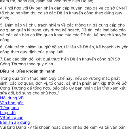
kiểm tra, đánh giá, giám sát việc thực hiện Đề án;
4. Phối hợp với Ủy ban nhân dân cấp huyện, cấp xã và cơ sở CNNT
tổ chức nghiệm thu cơ sở các Đề án khuyến công theo đúng quy
định;
5. Đảm bảo và chịu trách nhiệm về các thông tin đã cung cấp cho
cơ quan quản lý trong xây dựng kế hoạch, Đề án, các loại báo cáo
và các văn bản có liên quan khác của các Đề án, Kế hoạch khuyến
công;
6. Chịu trách nhiệm lưu giữ hồ sơ, tài liệu về Đề án, kế hoạch khuyến
công theo quy định của pháp luật.
7. Báo cáo tiến độ, kết quả thực hiện Đề án khuyến công gửi Sở
Công Thương theo quy định.
Điều 14. Điều khoản thi hành
Trong quá trình thực hiện Quy chế này, nếu có vướng mắc phát
sinh, các cơ quan, đơn vị, tổ chức, cá nhân phản ánh kịp thời về Sở
Công Thương để tổng hợp, báo cáo Ủy ban nhân dân tỉnh xem xét,
sửa đổi, bổ sung cho phù hợp./.
Nội dung VB
Văn bản gốc
Tiếng anh
Lược đồ
VB liên quan
Bản án áp dụng
Vui lòng
Đăng ký
tài khoản hoặc
đăng nhập
để xem và tải văn bản