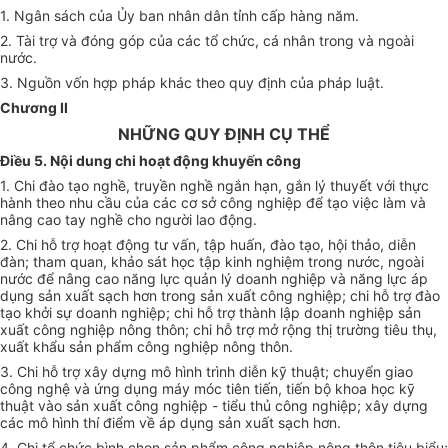
1. Ngân sách của Ủy ban nhân dân tỉnh cấp hàng năm.
2. Tài trợ và đóng góp của các tổ chức, cá nhân trong và ngoài
nước.
3. Nguồn vốn hợp pháp khác theo quy định của pháp luật.
Chương II
NHỮNG QUY ĐỊNH CỤ THỂ
Điều 5. Nội dung chi hoạt động khuyến công
1. Chi đào tạo nghề, truyền nghề ngắn hạn, gắn lý thuyết với thực
hành theo nhu cầu của các cơ sở công nghiệp để tạo việc làm và
nâng cao tay nghề cho người lao động.
2. Chi hỗ trợ hoạt động tư vấn, tập huấn, đào tạo, hội thảo, diễn
đàn; tham quan, khảo sát học tập kinh nghiệm trong nước, ngoài
nước để nâng cao năng lực quản lý doanh nghiệp và năng lực áp
dụng sản xuất sạch hơn trong sản xuất công nghiệp; chi hỗ trợ đào
tạo khởi sự doanh nghiệp; chi hỗ trợ thành lập doanh nghiệp sản
xuất công nghiệp nông thôn; chi hỗ trợ mở rộng thị trường tiêu thụ,
xuất khẩu sản phẩm công nghiệp nông thôn.
3. Chi hỗ trợ xây dựng mô hình trình diễn kỹ thuật; chuyển giao
công nghệ và ứng dụng máy móc tiên tiến, tiến bộ khoa học kỹ
thuật vào sản xuất công nghiệp - tiểu thủ công nghiệp; xây dựng
các mô hình thí điểm về áp dụng sản xuất sạch hơn.
4. Chi tổ chức bình chọn sản phẩm công nghiệp nông thôn tiêu biểu;