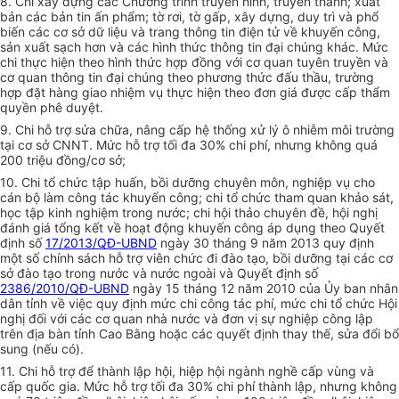
8. Chi xây dựng các Chương trình truyền hình, truyền thanh; xuất
bản các bản tin ấn phẩm; tờ rơi, tờ gấp, xây dựng, duy trì và phổ
biến các cơ sở dữ liệu và trang thông tin điện tử về khuyến công,
sản xuất sạch hơn và các hình thức thông tin đại chúng khác. Mức
chi thực hiện theo hình thức hợp đồng với cơ quan tuyên truyền và
cơ quan thông tin đại chúng theo phương thức đấu thầu, trường
hợp đặt hàng giao nhiệm vụ thực hiện theo đơn giá được cấp thẩm
quyền phê duyệt.
9. Chi hỗ trợ sửa chữa, nâng cấp hệ thống xử lý ô nhiễm môi trường
tại cơ sở CNNT. Mức hỗ trợ tối đa 30% chi phí, nhưng không quá
200 triệu đồng/cơ sở;
10. Chi tổ chức tập huấn, bồi dưỡng chuyên môn, nghiệp vụ cho
cán bộ làm công tác khuyến công; chi tổ chức tham quan khảo sát,
học tập kinh nghiệm trong nước; chi hội thảo chuyên đề, hội nghị
đánh giá tổng kết về hoạt động khuyến công áp dụng theo Quyết
định số
17/2013/QĐ-UBND
ngày 30 tháng 9 năm 2013 quy định
một số chính sách hỗ trợ viên chức đi đào tạo, bồi dưỡng tại các cơ
sở đào tạo trong nước và nước ngoài và Quyết định số
2386/2010/QĐ-UBND
ngày 15 tháng 12 năm 2010 của Ủy ban nhân
dân tỉnh về việc quy định mức chi công tác phí, mức chi tổ chức Hội
nghị đối với các cơ quan nhà nước và đơn vị sự nghiệp công lập
trên địa bàn tỉnh Cao Bằng hoặc các quyết định thay thế, sửa đổi bổ
sung (nếu có).
11. Chi hỗ trợ để thành lập hội, hiệp hội ngành nghề cấp vùng và
cấp quốc gia. Mức hỗ trợ tối đa 30% chi phí thành lập, nhưng không