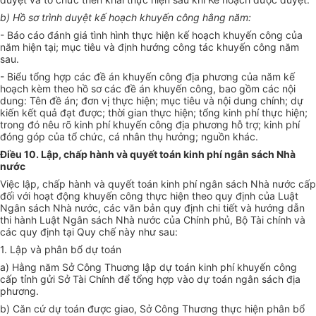
b) Hồ sơ trình duyệt kế hoạch khuyến công hằng năm:
- Báo cáo đánh giá tình hình thực hiện kế hoạch khuyến công của
năm hiện tại; mục tiêu và định hướng công tác khuyến công năm
sau.
- Biểu tổng hợp các đề án khuyến công địa phương của năm kế
hoạch kèm theo hồ sơ các đề án khuyến công, bao gồm các nội
dung: Tên đề án; đơn vị thực hiện; mục tiêu và nội dung chính; dự
kiến kết quả đạt được; thời gian thực hiện; tổng kinh phí thực hiện;
trong đó nêu rõ kinh phí khuyến công địa phương hỗ trợ; kinh phí
đóng góp của tổ chức, cá nhân thụ hưởng; nguồn khác.
Điều 10. Lập, chấp hành và quyết toán kinh phí ngân sách Nhà
nước
Việc lập, chấp hành và quyết toán kinh phí ngân sách Nhà nước cấp
đối với hoạt động khuyến công thực hiện theo quy định của Luật
Ngân sách Nhà nước, các văn bản quy định chi tiết và hướng dẫn
thi hành Luật Ngân sách Nhà nước của Chính phủ, Bộ Tài chính và
các quy định tại Quy chế này như sau:
1. Lập và phân bổ dự toán
a) Hằng năm Sở Công Thuơng lập dự toán kinh phí khuyến công
cấp tỉnh gửi Sở Tài Chính để tổng hợp vào dự toán ngân sách địa
phương.
b) Căn cứ dự toán được giao, Sở Công Thương thực hiện phân bổ