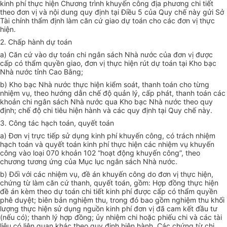
kinh phí thực hiện Chương trình khuyến công địa phương chi tiết
theo đơn vị và nội dung quy định tại Điều 5 của Quy chế này gửi Sở
Tài chính thẩm định làm căn cứ giao dự toán cho các đơn vị thực
hiện.
2. Chấp hành dự toán
a) Căn cứ vào dự toán chi ngân sách Nhà nước của đơn vị được
cấp có thẩm quyền giao, đơn vị thực hiện rút dự toán tại Kho bạc
Nhà nước tỉnh Cao Bằng;
b) Kho bạc Nhà nước thực hiện kiểm soát, thanh toán cho từng
nhiệm vụ, theo hướng dẫn chế độ quản lý, cấp phát, thanh toán các
khoản chi ngân sách Nhà nước qua Kho bạc Nhà nước theo quy
định; chế độ chi tiêu hiện hành và các quy định tại Quy chế này.
3. Công tác hạch toán, quyết toán
a) Đơn vị trực tiếp sử dụng kinh phí khuyến công, có trách nhiệm
hạch toán và quyết toán kinh phí thực hiện các nhiệm vụ khuyến
công vào loại 070 khoản 102 “hoạt động khuyến công”, theo
chương tương ứng của Mục lục ngân sách Nhà nước.
b) Đối với các nhiệm vụ, đề án khuyến công do đơn vị thực hiện,
chứng từ làm căn cứ thanh, quyết toán, gồm: Hợp đồng thực hiện
đề án kèm theo dự toán chi tiết kinh phí được cấp có thẩm quyền
phê duyệt; biên bản nghiệm thu, trong đó bao gồm nghiệm thu khối
lượng thực hiện sử dụng nguồn kinh phí đơn vị đã cam kết đầu tư
(nếu có); thanh lý hợp đồng; ủy nhiệm chi hoặc phiếu chi và các tài
liệu có liên quan khác theo quy định hiện hành. Các chứng từ chi