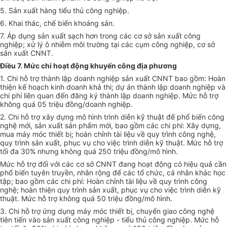
5. Sản xuất hàng tiểu thủ công nghiệp.
6. Khai thác, chế biến khoáng sản.
7. Áp dụng sản xuất sạch hơn trong các cơ sở sản xuất công
nghiệp; xử lý ô nhiễm môi trường tại các cụm công nghiệp, cơ sở
sản xuất CNNT.
Điều 7. Mức chi hoạt động khuyến công địa phương
1. Chi hỗ trợ thành lập doanh nghiệp sản xuất CNNT bao gồm: Hoàn
thiện kế hoạch kinh doanh khả thi; dự án thành lập doanh nghiệp và
chi phí liên quan đến đăng ký thành lập doanh nghiệp. Mức hỗ trợ
không quá 05 triệu đồng/doanh nghiệp.
2. Chi hỗ trợ xây dựng mô hình trình diễn kỹ thuật để phổ biến công
nghệ mới, sản xuất sản phẩm mới, bao gồm các chi phí: Xây dựng,
mua máy móc thiết bị; hoàn chỉnh tài liệu về quy trình công nghệ,
quy trình sản xuất, phục vụ cho việc trình diễn kỹ thuật. Mức hỗ trợ
tối đa 30% nhưng không quá 250 triệu đồng/mô hình.
Mức hỗ trợ đối với các cơ sở CNNT đang hoạt động có hiệu quả cần
phổ biến tuyên truyền, nhân rộng để các tổ chức, cá nhân khác học
tập; bao gồm các chi phí: Hoàn chỉnh tài liệu về quy trình công
nghệ; hoàn thiện quy trình sản xuất, phục vụ cho việc trình diễn kỹ
thuật. Mức hỗ trợ không quá 50 triệu đồng/mô hình.
3. Chi hỗ trợ ứng dụng máy móc thiết bị, chuyển giao công nghệ
tiên tiến vào sản xuất công nghiệp - tiểu thủ công nghiệp. Mức hỗ