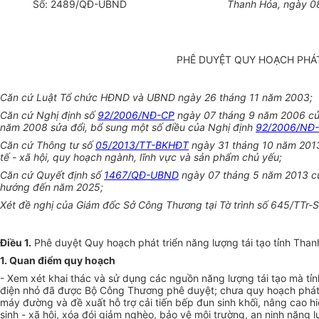
Số:
2489
/QĐ-UBND
Thanh Hóa, ngày 0
PHÊ DUYỆT QUY HOẠCH PHÁT
Căn cứ Luật Tổ chức HĐND và UBND ngày 26 tháng 11 năm 2003;
Căn cứ Nghị định số
92/2006/NĐ-CP
ngày 07 tháng 9 năm 2006 của 
năm 2008 sửa đổi, bổ sung một số điều của Nghị định
92/2006/NĐ
Căn cứ Thông tư số
05/2013/TT-BKHĐT
ngày 31 tháng 10 năm 2013 
tế - xã hội, quy hoạch ngành, lĩnh vực và sản phẩm chủ yếu;
Căn cứ Quyết định số
1467/QĐ-UBND
ngày 07 tháng 5 năm 2013 của
hướng đến năm 2025;
Xét đề nghị của Giám đốc Sở Công Thương tại Tờ trình số 645/TTr
Điều 1.
Phê duyệt Quy hoạch phát triển năng lượng tái tạo tỉnh Th
1. Quan điểm quy hoạch
- Xem xét khai thác và sử dụng các nguồn năng lượng tái tạo mà tỉnh
điện nhỏ đã được Bộ Công Thương phê duyệt; chưa quy hoạch phát tr
máy đường và đề xuất hỗ trợ cải tiến bếp đun sinh khối, nâng cao hi
sinh - xã hội, xóa đói giảm nghèo, bảo vệ môi trường, an ninh năng 