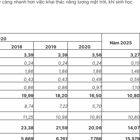
càng nhanh hơn việc khai thác năng lượng mặt trời, khí sinh học
020
Năm 2025
2018
2019
2020
3,39
3,39
3,56
3,27
0,24
0,24
0,24
0,15
1,86
1,86
1,86
1,46
0,43
0,43
0,49
0,56
0,86
0,86
0,97
1,10
19,99
18,20
16,50
10,80
8,74
7,22
5,70
11,25
10,98
10,80
1
0,80
23,38
21,59
20,06
14,07
5.869
6.761
7.786
15.579