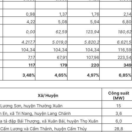
0,98
1,37
1,76
2,14
4,22
5,08
5,94
6,80
0,00
62,59
123,94
1
80,62
4.217,7
5.019,0
5.820,2
6.621,5
104,34
104,34
104,34
116,59
7,17
67,91
107,96
223,54
117
179
220
349
3,48%
4,65%
4,97%
6,85%
Công suất
Xã/ Huyện
(MW)
 Lương Sơn, huyện Thường Xuân
15
n En, xã Tri Nang, huyện Lang Chánh
3,6
ía tả đập Bái Thượng, xã Xuân Bái, huyện Thọ Xuân
6,0
 Cẩm Lương và Cẩm Thảnh, huyện Cẩm Thủy
28,8