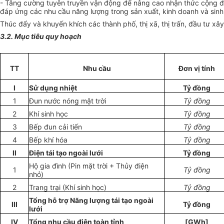
- Tăng cường tuyên truyền vận động để nâng cao nhận thức cộng đồn
đáp ứng các nhu cầu năng lượng trong sản xuất, kinh doanh và sinh
Thúc đẩy và khuyến khích các thành phố, thị xã, thị trấn, đầu tư xây
3.2. Mục tiêu quy hoạch
TT
Nhu cầu
Đ
ơ
n vị tính
I
Sử dụng nhiệt
Tỷ đồng
1
Đun nước nóng mặt trời
Tỷ đồng
2
Khí sinh học
Tỷ đồng
3
Bếp đun cải tiến
Tỷ đồng
4
B
ế
p khí h
óa
Tỷ đồng
II
Điện tái tạo ngoài lưới
Tỷ đồng
Hộ gia đình (Pin mặt trời + Thủy điện
1
Tỷ đồng
nhỏ)
2
Trang trại (Khí sinh học)
Tỷ đồng
Tổng hỗ trợ Năng lượng tái tạo ngoài
III
Tỷ đồng
lưới
IV
Tổng nhu cầu điện toàn tỉnh
[GWh]