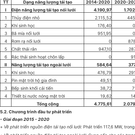
TT
Dạng năng lượng tái tạo
2014-2020
2020-20
I
Điện năng lượng tái tạo nối lưới
4.190,97
1.70
1
Thủy điện nhỏ
2.115,52
445
2
Kh
í
sinh học
176,40
0
3
Bã m
í
a nối
l
ưới
951,95
0
4
Rơm rạ n
ố
i lưới
0
878
5
Ch
ất
th
ả
i r
ắ
n
947,10
28
6
Rác thải sinh hoạt chôn lấp
0
9
II
Năng lượng tái tạo ngoài lưới
584,64
37
1
Kh
í
sinh học
476,79
29
2
Pin mặt trời hộ gia đình
49,51
0
3
Bếp sinh khối cải tiến
38,72
7
4
Thiết bị nước nóng mặt trời
19,62
1
Tổng cộng
4.775,61
2.079
5.2. Chương trình đầu tư phát triển
- Giai đoạn 2015 - 2020
+
Về phát triển nguồn điện tái tạo nối lưới:
Phát triển 117,6 MW, tron