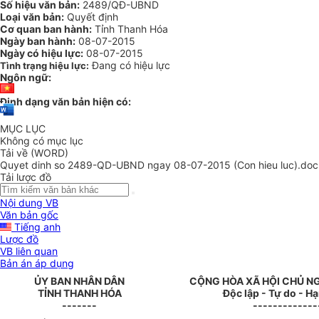
Số hiệu văn bản:
2489/QĐ-UBND
Loại văn bản:
Quyết định
Cơ quan ban hành:
Tỉnh Thanh Hóa
Ngày ban hành:
08-07-2015
Ngày có hiệu lực:
08-07-2015
Đang có hiệu lực
Tình trạng hiệu lực:
Ngôn ngữ:
Định dạng văn bản hiện có:
MỤC LỤC
Không có mục lục
Tải về (WORD)
Quyet dinh so 2489-QD-UBND ngay 08-07-2015 (Con hieu luc).doc
Tải lược đồ
Nội dung VB
Văn bản gốc
Tiếng anh
Lược đồ
VB liên quan
Bản án áp dụng
ỦY BAN NHÂN DÂN
CỘNG HÒA XÃ HỘI CHỦ N
TỈNH THANH HÓA
Độc lập - Tự do - H
-------
-------------