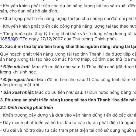
- Khuyến khích phát triển các dự án năng lượng tái tạo sản xuất điện
sản, cho đun nấu hộ gia đình.
- Chú trọng phát triển năng lượng tái tạo cho những nơi đạt chi phí t
- Khuyến khích phát triển các công nghệ năng lượng tái tạo theo h
- Từng bước gia tăng tỷ trọng khai thác và sử dụng năng lượng tái 
1855/QĐ-TTg
ngày 27/12/2007 của Thủ tướng Chính phủ).
2. Xác định thứ tự ưu tiên trong khai thác nguồn năng lượng tái tạ
Quy hoạch phát triển năng lượng tái tạo tỉnh Thanh Hóa được tiếp cận
án năng lượng tái tạo nào có mức hỗ trợ thấp, có tính đặc thù (đa mục
* Điện nối lưới
: Mức độ ưu tiên như sau: 1) Thủy điện nhỏ (đã được 
lượng khí sinh học.
* Điện ngoài lưới:
Mức độ ưu tiên như sau: 1) Các công trình hầm khí
năng lượng mặt trời.
* Sản xuất nhiệt:
Mức độ ưu tiên như sau: 1) Đun nước nóng bằng năn
3. Phương án phát triển năng lượng tái tạo tỉnh Thanh Hóa đến 
3.1. Định hướng phát triển
- Khẩn trương xây dựng và đưa vào vận hành đúng tiến độ các dự á
- Đẩy mạnh phát triển và hỗ trợ đầu tư các dự án phát điện từ nguồn
- Ưu đãi và hỗ trợ đầu tư các trạm phát điện tại chỗ sử dụng nguồn n