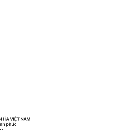
GHĨA VIỆT NAM
ạnh phúc
--