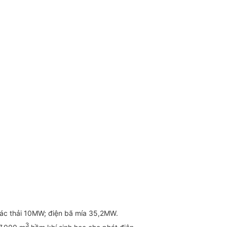
 rác thải 10MW; điện bã mía 35,2MW.
3