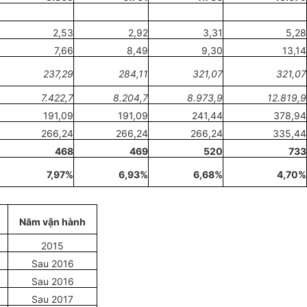
2,53
2,92
3,31
5,28
7,66
8,49
9,30
13,14
237,29
284,11
321,07
321,07
7.422,7
8.204,7
8.973,9
12.819,9
191,09
191,09
241,44
378,94
266,24
266,24
266,24
335,44
468
469
520
733
7,97%
6,93%
6,68%
4,70%
Năm vận hành
2015
Sau 2016
Sau 2016
Sau 2017