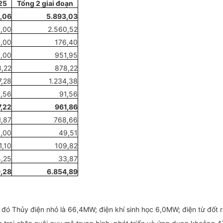
25
Tổng 2 giai đoạn
2,06
5.893,03
,00
2.560,52
,00
176,40
,00
951,95
,22
878,22
7,28
1.234,38
1,56
91,56
7,22
961,86
1,87
768,66
,00
49,51
1,10
109,82
4,25
33,87
,28
6.854,89
g đó Thủy điện nhỏ là 66,4MW; điện khí sinh học 6,0MW; điện từ đốt