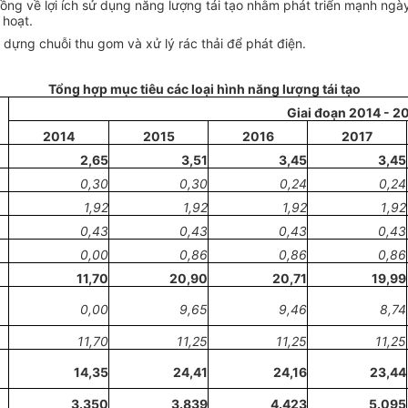
g về lợi ích sử dụng năng lượng tái tạo nhằm phát triển mạnh ngày 
 hoạt.
 dựng chuỗi thu gom và xử lý rác thải để phát điện.
Tổng hợp mục tiêu các loại hình năng lượng tái tạo
Giai đoạn 2014 - 2
2014
2015
2016
2017
2,65
3,51
3,45
3,45
0,30
0,30
0,24
0,24
1,92
1,92
1,92
1
,92
0,43
0,43
0,43
0,43
0,00
0,86
0,86
0,86
11,70
20,90
20,71
19,99
0,00
9,65
9,46
8,74
1
1,70
11,25
11,25
11,25
14,35
24,41
24,16
23,44
3.350
3.839
4.423
5.095