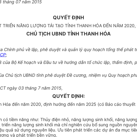
8 tháng 07 năm 2015
QUYẾT ĐỊNH
 TRIỂN NĂNG LƯỢNG TÁI TẠO TỈNH THANH HÓA ĐẾN NĂM 2020
CHỦ TỊCH UBND TỈNH THANH HÓA
Chính phủ về lập, phê duyệt và quản lý quy hoạch tổng thể phát triể
-CP
;
của Bộ Kế hoạch và Đầu tư về hướng dẫn tổ chức lập, thẩm định, ph
 Chủ tịch UBND tỉnh phê duyệt Đề cương, nhiệm vụ Quy hoạch phát 
-SCT ngày 03 tháng 7 năm 2015,
QUYẾT ĐỊNH:
anh Hóa đến năm 2020, định hướng đến năm 2025 (có Báo cáo thuyết 
 có tiềm năng như: Thủy điện nhỏ, năng lượng sinh khối, năng lượng 
iển năng lượng sinh khối mà chỉ nghiên cứu bổ sung nguồn nguyên l
ệu quả sử dụng nguyên liệu. Ưu tiên phát triển các dự án đa mục tiêu
lượng và phát triển bền vững.