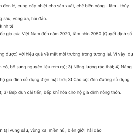
nh đơn lẻ, cung cấp nhiệt cho sản xuất, chế biến nông - lâm - thủy
ng sâu, vùng xa, hải đảo.
kinh tế.
quốc gia của Việt Nam đến năm 2020, tầm nhìn 2050 (Quyết định số
ng được) với hiệu quả về mặt môi trường trong tương lai. Vì vậy, dự
 có, bổ sung nguyên liệu rơm rạ); 3) Năng lượng rác thải; 4) Năng
c hộ gia đình sử dụng điện mặt trời; 3) Các cột đèn đường sử dụng
 3) Bếp đun cải tiến, bếp khí hóa cho hộ gia đình nông thôn.
tại vùng sâu, vùng xa, miền núi, biên giới, hải đảo.