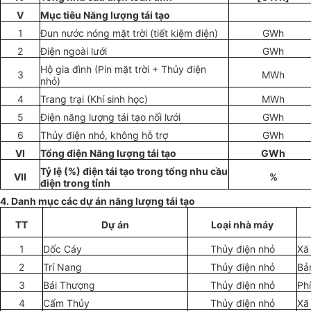
V
Mục tiêu Năng lượng tái tạo
1
Đun nước nóng mặt trời (tiết kiệm điện)
GWh
2
Điện ngoài l
ưới
GWh
Hộ gia đình (Pin mặt trời + Thủy điện
3
MWh
nhỏ)
4
Trang trại (Kh
í
sinh học)
MWh
5
Điện năng lượng tái tạo nối lưới
GWh
6
Thủy điện nhỏ, không hỗ trợ
GWh
VI
Tổng điện Năng lượng tái tạo
GWh
Tỷ lệ (%) điện tái tạo trong tổng nhu cầu
VII
%
điện trong tỉnh
4. Danh mục các dự án năng lượng tái tạo
TT
Dự án
Loại nhà máy
1
D
ố
c Cáy
Thủy điện nhỏ
Xã
2
Trí Nang
Thủy điện nhỏ
Bả
3
Bái Thượng
Thủy điện nhỏ
Ph
4
Cẩm T
hủy
Thủy điện nhỏ
Xã