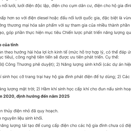
 nối lưới, lưới điện độc lập, điện cho cụm dân cư, điện cho hộ gia đì
hấp hơn so với điện diesel hoặc đấu nối lưới quốc gia, đặc biệt là vù
ướng thương mại hóa sản phẩm với sự tham gia của nhiều thành phần 
tạo, góp phần thực hiện mục tiêu Chiến lược phát triển năng lượng 
o của tỉnh
 theo hướng hài hòa lợi ích kinh tế (mức hỗ trợ hợp lý, có thể đáp ứ
 tiêu), công nghệ tiên tiến sẽ được ưu tiên phát triển. Cụ thể:
Bộ Công Thương phê duyệt); 2) Năng lượng sinh khối (các dự án hiện
 sinh học cỡ trang trại hay hộ gia đình phát điện để tự dùng; 2) Cá
g lượng mặt trời; 2) Hầm khí sinh học cấp khí cho đun nấu sinh hoạt;
năm 2020, định hướng đến năm 2025
n thủy điện nhỏ đã quy hoạch.
 nguyên liệu sinh khối.
ăng lượng tái tạo để cung cấp điện cho các hộ gia đình chưa có điện 