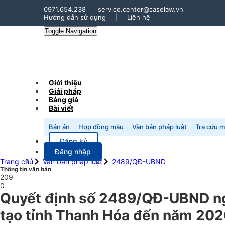
0971.654.238
service.center@caselaw.vn
Hướng dẫn sử dụng
|
Liên hệ
Toggle Navigation
Giới thiệu
Giải pháp
Bảng giá
Bài viết
Bản án
Hợp đồng mẫu
Văn bản pháp luật
Tra cứu 
Đăng ký
Đăng nhập
Trang chủ
Văn bản pháp luật
2489/QĐ-UBND
Thông tin văn bản
209
0
Quyết định số 2489/QĐ-UBND ngà
tạo tỉnh Thanh Hóa đến năm 20