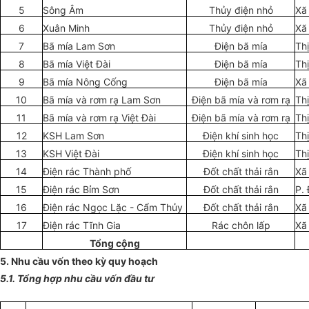
5
Sông Âm
Thủy điện nhỏ
Xã
6
Xuân Minh
Thủy điện nhỏ
Xã
7
B
ã m
í
a Lam Sơn
Điện bã mía
Th
8
B
ã
m
í
a Việt Đài
Điện b
ã
m
í
a
Th
9
Bã mía Nông Cống
Điện b
ã
m
í
a
Xã
10
Bã mía và rơm rạ Lam Sơn
Điện bã mía và rơm rạ
Th
11
Bã mía và rơm rạ Việt Đài
Điện bã mía và rơm rạ
Th
12
KSH Lam Sơn
Điện kh
í
sinh học
Th
13
KSH Việt Đài
Điện khí sinh học
Th
14
Điện rác Thành phố
Đốt ch
ấ
t th
ả
i r
ắ
n
Xã
15
Điện r
á
c Bỉm Sơn
Đốt chất th
ả
i r
ắ
n
P.
16
Điện rác Ngọc Lặc - Cẩm Thủy
Đ
ố
t chất thải r
ắ
n
Xã
17
Điện rác Tĩnh G
i
a
R
á
c chôn lấp
Xã
Tổng cộng
5. Nhu cầu vốn theo kỳ quy hoạch
5.1. Tổng hợp nhu cầu vốn đầu tư