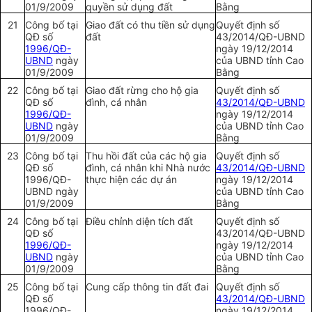
01/9/2009
quyền sử dụng đất
Bằng
21
Công bố tại
Giao đất có thu tiền sử dụng
Quyết định số
QĐ số
đất
43/2014/QĐ-
UBND
1996/QĐ-
ngày 19/12/2014
UBND
ngày
của
UBND
tỉnh Cao
01/9/2009
Bằng
22
Công bố tại
Giao đất rừng cho hộ gia
Quyết định số
QĐ số
đình, cá nhân
43/2014/QĐ-UBND
1996/QĐ-
ngày 19/12/2014
UBND
ngày
của
UBND
tỉnh Cao
01/9/2009
Bằng
23
Công bố tại
Thu hồi đất của các hộ gia
Quyết định số
QĐ số
đình, cá nhân khi Nhà nước
43/2014/QĐ-UBND
1996/QĐ-
thực hiện các d
ự
án
ngày 19/12/2014
UBND
ngày
của
UBND
tỉnh Cao
01/9/2009
Bằng
24
Công bố tại
Điều chỉnh diện tích đất
Quyết định số
QĐ số
43/2014/QĐ-
UBND
1996/QĐ-
ngày 19/12/2014
UBND
ngày
của
UBND
tỉnh Cao
01/9/2009
Bằng
25
Công bố tại
Cung cấp thông tin đất đai
Quyết định số
QĐ số
43/2014/QĐ-UBND
1996/QĐ-
ngày 19/12/2014