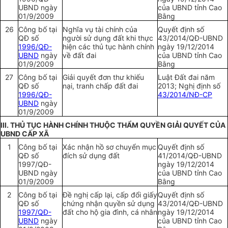
UBND
ngày
của
UBND
tỉnh Cao
01/9/2009
Bằng
26
Công bố tại
Nghĩa vụ tài chính của
Quyết định số
QĐ số
người sử dụng đất khi thực
43/2014/QĐ-
UBND
1996/QĐ-
hiện các thủ tục hành chính
ngày 19/12/2014
UBND
ngày
về đất đai
của
UBND
tỉnh Cao
01/9/2009
Bằng
27
Công bố tại
Giải quyết đơn thư khiếu
Luật Đất đai năm
QĐ số
nại, tranh chấp đất đai
2013; Nghị định số
1996/QĐ-
43/2014/NĐ-CP
UBND
ngày
01/9/2009
III. THỦ TỤC HÀNH CHÍNH THUỘC TH
Ẩ
M Q
UYỀN
GIẢI QUY
Ế
T CỦA
UBND C
Ấ
P XÃ
1
Công bố tại
Xác nhận hồ sơ chuyển mục
Quyết định số
QĐ số
đích sử dụng đất
41/2014/QĐ-
UBND
1997/QĐ-
ngày 19/12/2014
UBND
ngày
của
UBND
tỉnh Cao
01/9/2009
Bằng
2
Công bố tại
Đề nghị cấp lại, cấp đổi giấy
Quyết định số
QĐ số
chứng nhận quyền sử dụng
43/2014/QĐ-
UBND
1997/QĐ-
đất cho hộ gia đình, cá nhân
ngày 19/12/2014
UBND
ngày
của
UBND
tỉnh Cao