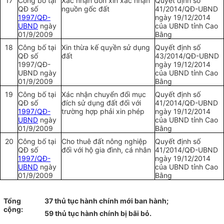
17
Công bố tại
Xác nhận đơn xin xác nhận
Quyết định số
QĐ số
nguồn gốc đất
41/2014/QĐ-
UBND
1997/QĐ-
ngày 19/12/2014
UBND
ngày
của
UBND
tỉnh Cao
01/9/2009
Bằng
18
Công bố tại
Xin thừa kế quyền sử dụng
Quyết định số
QĐ số
đất
43/2014/QĐ-
UBND
1997/QĐ-
ngày 19/12/2014
UBND
n
g
ày
của
UBND
tỉnh Cao
01/9/2009
Bằng
19
Công b
ố
tại
Xác nhận chuyển đổi mục
Quyết định số
QĐ số
đích sử dụng đất đối với
41/2014/QĐ-
UBND
1997/QĐ-
tr
ườ
ng h
ợ
p phải xin phép
ngày 19/12/2014
UBND
ngày
của
UBND
tỉnh Cao
01/9/2009
Bằng
20
Công bố tại
Cho thuê đất nông nghiệp
Quyết định số
QĐ số
đối với hộ gia đình, cá nhân
41/2014/QĐ-
UBND
1997/QĐ-
ngày 19/12/2014
UBND
ngày
của
UBND
tỉnh Cao
01/9/2009
Bằng
Tổng
37 thủ tục hành chính m
ớ
i ban hành;
cộng:
59 thủ tục
h
ành chính bị bãi bỏ.