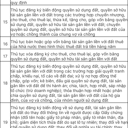
quy định
Thủ tục đăng ký biến động quyền sử dụng đất, quyền sở hữu
tài sản gắn liền với đất trong các
trường hợp
chuyển nhượng,
cho thuê, cho thuê lại, thừa kế, tặng cho, góp vốn b
ằ
ng quyền
15
sử dụng đất, quyền sở hữu tài sản g
ắ
n liền với đất; chuyển
quyền sử dụng đất, quyền sở hữu tài sản gắn liền với đất của
vợ hoặc chồng thành của chung vợ và chồng
Thủ tục bán hoặc góp vốn bằng tài sản gắn liền với đất thuê
16
của Nhà nước theo hình thức thuê đất trả tiền hàng năm
Thủ tục xóa đăng ký cho thuê, cho thuê lại, góp vốn bằng
17
quyền sử dụng
đất
, quyền sở hữu tài sản gắn liền với đất
Thủ tục đăng ký biến động quyền sử dụng đất, quyền sở hữu
tài sản gắn liền với đất trong các
trường hợp
giải quy
ế
t tranh
chấp, khiếu nại, t
ố
cáo về đất đai; xử lý nợ
hợp đồng
thế
chấp, góp vốn; kê biên, đ
ấ
u giá quy
ề
n sử dụng
đất
, tài sản
18
g
ắ
n li
ề
n với
đất
đ
ể
thi hành án; chia, tách, h
ợ
p nh
ấ
t, sáp nhập
tổ chức
(trừ doanh nghiệp); thỏa thuận hợp nh
ấ
t hoặc phân
chia quyền sử dụng đất, tài sản gắn liền với đất của hộ gia
đình, của vợ và chồng, của nhóm người sử dụng đất
Thủ tục đăng ký bi
ế
n động
về
sử dụng
đất
, tài sản g
ắ
n li
ề
n
với
đất
do thay đổi thôn
g
tin về người được cấp Giấy chứng
nhận (đ
ổ
i tên hoặc giấy tờ pháp nhân, gi
ấ
y tờ nhân thân, địa
19
chỉ); giảm diện tích thửa đất do sạt lở tự nhiên; thay đổi về hạn
chế quyền sử dụng đất; thay đổi về nghĩa vụ tài chính; thay