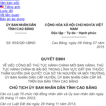
Văn bản gốc
Tiếng anh
Lược đồ
VB liên quan
Bản án áp dụng
ỦY BAN NHÂN DÂN
CỘNG HÒA XÃ HỘI CHỦ NGHĨA VIỆT
TỈNH CAO BẰNG
NAM
-------
Độc lập - Tự do - Hạnh phúc
---------------
S
ố: 959/
QĐ-
UBND
Cao Bằng, ngày
06
tháng
07
năm
2015
QUYẾT ĐỊNH
VỀ VIỆC CÔNG BỐ THỦ TỤC HÀNH CHÍNH MỚI BAN HÀNH, THỦ
TỤC HÀNH CHÍNH BỊ BÃI BỎ TRONG LĨNH VỰC ĐẤT ĐAI THUỘC
THẨM QUYỀN GIẢI QUYẾT CỦA SỞ TÀI NGUYÊN VÀ MÔI TRƯỜNG,
ỦY BAN NHÂN DÂN CẤP HUYỆN, ỦY BAN NHÂN DÂN CẤP XÃ
TRÊN ĐỊA BÀN TỈNH CAO BẰNG
CHỦ TỊCH ỦY BAN NHÂN DÂN TỈNH CAO BẰNG
Căn cứ Lu
ật T
ổ
chức Hội đồng nhân dân và
Ủy ban
nhân dân ngày
26 tháng 11 năm 2003;
Căn cứ Luật Đất đai ngày 29 tháng 11 năm 2013;