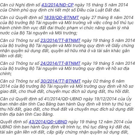
Căn cứ Nghị định số
43/2014/NĐ-CP
ngày 15 tháng 5 năm 2014
của Chính phủ quy định chi tiết một số Điều của Luật Đất đai.
Căn cứ Quyết định số
1839/QĐ-BTNMT
ngày 27 tháng 8 năm 2014
của Bộ trưởng Bộ Tài nguyên và Môi trường về việc công bố thủ tục
hành chính lĩnh vực đất đai thuộc phạm vi chức năng quản lý nhà
nước của Bộ Tài nguyên và Môi trường;
Căn cứ Thông tư số
23/2014/TT-BTNMT
ngày 19 tháng 5 năm 2014
của Bộ trưởng Bộ Tài nguyên và Môi trường quy định về Giấy chứng
nhận quyền sử dụng đất, quyền sở hữu nhà ở và tài sản khác gắn
liền với đất;
Căn cứ Thông tư số
24/2014/TT-BTNMT
ngày 19 tháng 5 năm 2014
của Bộ trưởng Bộ Tài nguyên và Môi trường quy định về hồ sơ địa
chính;
Căn cứ Thông tư số
30/2014/TT-BTNMT
ngày 02 tháng 6 năm
2014 của Bộ trưởng Bộ Tài nguyên và Môi trường quy định về hồ sơ
giao đất, cho thuê đất, chuyển mục đích sử dụng đất, thu hồi đất.
Căn cứ Quyết định số 41/2014/QĐ-
UBND
ngày 19/12/2014 của
Ủy
ban
nhân dân tỉnh Cao Bằng ban hành Quy định về trình tự thủ tục
thu hồi đất, giao đất, cho thuê đất và chuyển mục đích sử dụng đất
trên địa bàn t
ỉ
nh Cao Bằng.
Quyết định số
43/2014/QĐ-UBND
ngày 19 tháng 12 năm 2014 của
UBND
tỉnh ban hành Quy định về trình tự, thủ tục đăng ký đất đai,
tài sản gắn liền với đất, cấp giấy ch
ứ
ng nhận quyền sử dụng đất,