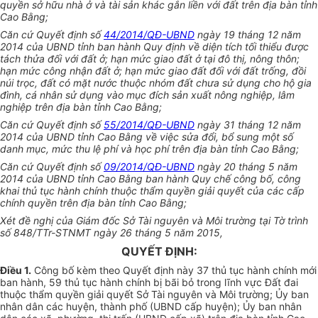
quyền sở hữu nhà ở và tài sản khác gắn liền với đất trên địa bàn tỉnh
Cao Bằng;
Căn cứ Quyết định số
44/2014/QĐ-UBND
ngày
19 tháng 12 năm
2014 của UBND tỉnh ban hành Quy định về diện tích tối thiểu được
tách thửa đối với đất ở; hạn mức giao đất ở tại đô thị, nông thôn;
hạn mức công nhận đất ở; hạn mức giao đất đối với đất trống, đồi
núi trọc, đất có mặt nước thuộc nhóm đất chưa sử dụng cho hộ gia
đình, cá nhân sử dụng vào mục đích sản xuất nông nghiệp, lâm
nghiệp trên địa bàn tỉnh Cao B
ằ
ng;
Căn cứ Quyết định số
55/2014/QĐ-UBND
ngày 31 tháng 12 năm
2014 của
UBND
tỉnh Cao Bằng về việc sửa đ
ổ
i, bổ sung một số
danh mục, mức thu lệ phí và học phí trên địa bàn tỉnh Cao Bằng;
Căn cứ Quyết định số
09/2014/QĐ-UBND
ngày 20 tháng 5 năm
2014 của
UBND
tỉnh Cao Bằng ban hành Quy chế công bố, công
khai thủ tục hành chính thuộc thẩm quyền giải quyết của các cấp
chính quyền trên địa bàn tỉnh Cao Bằng;
Xét đề nghị của Giám đốc Sở Tài nguyên và Môi trường tại Tờ trình
số 848/TTr-STNMT ngày 26 tháng 5 năm 2015,
QUYẾT ĐỊNH:
Điều 1.
Công bố kèm theo Quyết định này 37 thủ tục hành chính mới
ban hành, 59 thủ tục hành chính bị bãi bỏ trong lĩnh vực Đất đai
thuộc thẩm quyền giải qu
y
ết Sở Tài nguyên và Môi trường;
Ủy ban
nhân dân các huyện, thành phố (
UBND
cấp huyện);
Ủy ban
nhân