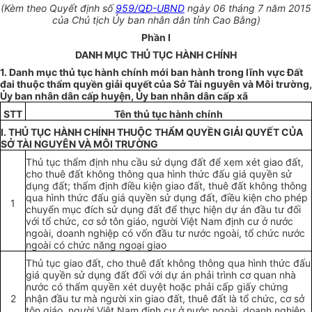
(Kèm theo Quyết định số
959/QĐ-UBND
ngày 06 tháng 7 năm 2015
của Chủ tịch Ủy ban nhân dân tỉnh Cao Bằng)
Phần
I
DANH MỤC THỦ TỤC HÀNH CHÍNH
1. Danh mục thủ tục hành chính m
ớ
i ban hành trong lĩnh vực
Đất
đai thuộc
thẩm quyền
giải quyết của
Sở
Tài nguyên và Môi tr
ườ
ng,
Ủy ban
nhân dân cấp huyện,
Ủy ban
nhân dân cấp xã
STT
Tên thủ t
ụ
c hành chính
I. THỦ TỤC HÀNH CHÍNH THUỘC TH
Ẩ
M QUYỀN GIẢI QUY
Ế
T CỦA
SỞ TÀI NGUYÊN VÀ MÔI TRƯỜNG
Thủ tục thẩm định nhu cầu sử dụng đất để xem xét giao đất,
cho thuê đất không thông qua hình thức đấu giá quyền sử
dụng đất; thẩm định điều kiện giao đất, thuê đất không thông
qua hình thức đấu giá quyền sử dụng đất, điều kiện cho phép
1
chuyển mục đích sử dụng đất để thực hiện dự án đầu tư đối
với tổ chức, c
ơ
s
ở
tôn giáo, người Việt Nam định cư ở nước
ngoài, doanh nghiệp có vốn đầu tư nước ngoài,
tổ chức
nước
ngoài có chức năng ngoại giao
Thủ tục giao đất, cho thuê đất không thông qua hình thức đấu
giá quyền sử dụng đất đối với dự án phải trình cơ quan nhà
nước có
thẩm quyền
xét duyệt hoặc phải cấp giấy ch
ứ
ng
2
nhận đầu tư mà người xin giao đất, thuê đất là tổ chức, cơ sở
tôn giáo, người Việt Nam định cư ở nước ngoài, doanh nghiệp