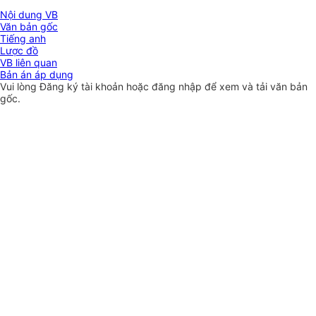
Nội dung VB
Văn bản gốc
Tiếng anh
Lược đồ
VB liên quan
Bản án áp dụng
Vui lòng
Đăng ký
tài khoản hoặc
đăng nhập
để xem và tải văn bản
gốc.