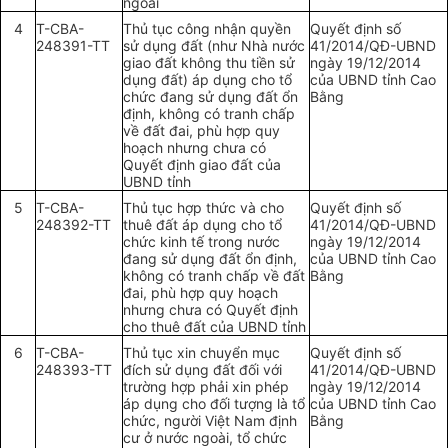
ngoài
4
T-CBA-
Thủ tục công nhận quyền
Quyết định số
248391-TT
sử dụng đất (như Nhà nước
41/2014/
QĐ-UBND
g
iao đất không thu tiền sử
ngày 19/12/2014
dụng
đất
) áp dụng cho
tổ
của UBND tỉnh Cao
chức
đang sử dụng
đất
ổ
n
Bằng
định, không có tranh chấp
về đất đai,
phù hợp
quy
hoạch nh
ư
ng chưa có
Quyết định
g
iao đất của
UBND
tỉnh
5
T-CBA-
Thủ tục h
ợ
p thức và cho
Quyết định số
248392-TT
thuê đất áp dụng cho
tổ
41/2014/QĐ-
UBND
chức
kinh tế trong nước
ngày 19/12/2014
đang sử dụng đất ổn định,
của
UBND
tỉnh Cao
không có tranh chấp về đất
Bằng
đai,
phù hợp
quy hoạch
nhưng chưa có Quyết định
cho thuê đất của
UBND
tỉnh
6
T-CBA-
Thủ tục xin chuyển mục
Quyết định số
248393-TT
đích sử dụng đất đối với
41/2014/QĐ-
UBND
trường hợp phải xin phép
ngày 19/12/2014
áp dụng cho đối tượng là tổ
của UBND tỉnh Cao
chức, người Việt Nam định
Bằng
cư ở nước ngoài, tổ chức