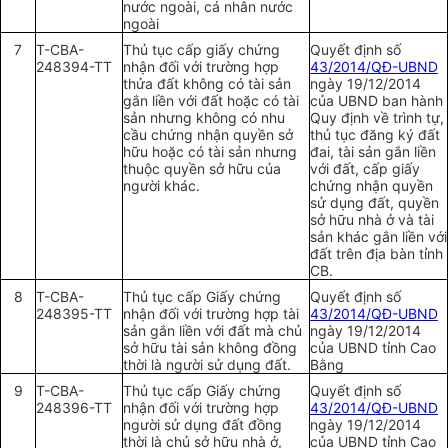
nước ngoài, cá nhân nước
ngoài
7
T-CBA-
Thủ tục cấp giấy chứng
Quyết định số
248394-TT
nhận đ
ố
i với
trường hợp
43/2014/QĐ-UBND
thửa
đất
không có tài sản
ngày 19/12/2014
gắn liền với đất hoặc có tài
của UBND ban hành
sản nhưng không có nhu
Quy định về trình tự,
cầu chứng nhận quyền sở
thủ tục đăng ký đất
hữu hoặc có tài sản nhưng
đai, tài sản gắn liền
thuộc quyền sở hữu của
với đất, cấp giấy
người khác.
chứng nhận quy
ề
n
sử dụng đất, quyền
sở hữu nhà ở và tài
sản khác gắn liền với
đất trên địa bàn tỉnh
CB.
8
T-CBA-
Thủ tục cấp Giấy chứng
Quyết định số
248395-TT
nhận đối với trường hợp tài
43/2014/QĐ-UBND
sản g
ắ
n liền với đất mà chủ
ngày 19/12/2014
sở hữu tài sản không đồng
của UBND tỉnh Cao
th
ờ
i là người sử dụng đất.
Bằng
9
T-CBA-
Thủ tục cấp Giấy chứng
Quyết định số
248396-TT
nhận đối với trường hợp
43/2014/QĐ-UBND
người sử dụng đất đồng
ngày 19/12/2014
thời là chủ sở hữu nhà ở,
của
UBND
tỉnh Cao