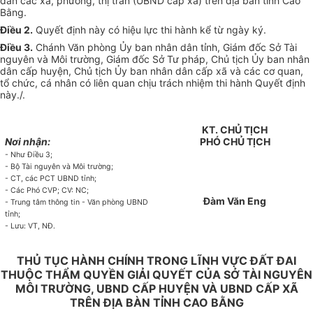
dân các xã, phường, thị trấn (
UBND
cấp xã) trên địa bàn tỉnh Cao
Bằng.
Điều 2.
Quyết định này có hiệu lực thi hành kể từ ngày ký.
Điều 3.
Chánh Văn phòng
Ủy ban
nhân dân tỉnh, Giám đốc Sở Tài
nguyên và Môi trường, Giám đốc Sở Tư pháp, Chủ tịch
Ủy ban
nhân
dân cấp huyện, Chủ tịch
Ủy
ban nhân dân cấp xã và các cơ quan,
tổ chức, cá nhân có liên quan chịu trách nhiệm thi hành Quyết định
này./.
KT. CHỦ TỊCH
Nơi nhận:
PHÓ CHỦ TỊCH
- Như Điều 3;
- Bộ Tài nguyên và Môi trường;
- CT, các PCT UBND t
ỉ
nh;
- Các Phó CVP; CV: NC;
Đàm Văn Eng
- Trung tâm thông tin - Văn phòng UBND
t
ỉnh;
- Lưu: VT, NĐ.
THỦ TỤC HÀNH CHÍNH TRONG LĨNH VỰC ĐẤT ĐAI
THUỘC THẨM QUYỀN GIẢI QUYẾT CỦA SỞ TÀI NGUYÊN
MÔI TRƯỜNG, UBND CẤP HUYỆN VÀ UBND CẤP XÃ
TRÊN ĐỊA BÀN TỈNH CAO BẰNG