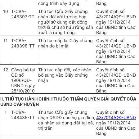
công trình xây dựng.
Bằng
10
T-CBA-
Thủ tục Cấp Giấy chứng
Quyết định số
248397-TT
nhận đối với trường hợp
43/2014/QĐ-
UBND
người sử dụng đất đồng
ngày 19/12/2014
thời là chủ sở hữu rừng sản
của UBND tỉnh Cao
xuất là rừng trồng.
Bằng
11
T-CBA-
Thủ tục cấp lại Giấy chứng
Quyết định số
248398-TT
nhận do bị mất
43/2014/QĐ-
UBND
ngày 19/12/2014
của UBND tỉnh Cao
Bằng
12
Công bố tại
Thủ tục cấp đ
ổ
i, xác nhận
Quyết định số
QĐ số
bổ sung vào Giấy chứng
43/2014/QĐ-
UBND
1906/QĐ-
nhận
ngày 19/12/2014
UBND
ngày
của
UBND
tỉnh Cao
28/10/2010
Bằng
II.
THỦ
TỤC HÀNH CHÍNH THU
Ộ
C THẨM QUY
Ề
N GIẢI QUY
Ế
T CỦA
UBND
CẤP H
UY
Ệ
N
1
T-CBA-
Thủ tục Cấp giấy chứng
Quyết định số
248435-TT
nhận QSDĐ cho hộ gia đình,
43/2014/QĐ-UBND
cá nhân sử dụng đất tại xã,
ngày 19/12/2014
thị trấn
của
UBND
tỉnh Cao
Bằng