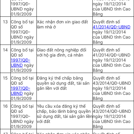
1997/
QĐ-
ngày 19/12/2014
UBND
ngày
của
UBND
tỉnh Cao
01/9/2009
Bằng
13
Công bố tại
Xác nhận đơn xin giao đất
Quyết định số
QĐ số
làm nhà ở
41/2014/QĐ-UBND
1997/QĐ-
ngày 19/12/2014
UBND
ngày
của
UBND
tỉnh Cao
01/9/2009
Bằng
14
Công bố tại
Giao đất nông nghiệp đối
Quyết định số
QĐ số
với hộ gia đình, cá nhân
41/2014/QĐ-
UBND
1997/QĐ-
ngày 19/12/2014
UBND
ngày
của
UBND
tỉnh Cao
01/9/2009
Bằng
15
Công bố tại
Đăng ký thế chấp bằng
Quyết định số
QĐ số
quyền sử dụng đất, tài sản
43/2014/QĐ-
UBND
1997/QĐ-
gắn liền với đất
ngày 19/12/2014
UBND
ngày
của
UBND
tỉnh Cao
01/9/2009
Bằng
16
Công bố tại
Yêu cầu xóa đăng ký thế
Quyết định số
QĐ số
chấp, bảo lãnh bằng quyền
43/2014/QĐ-
UBND
1997/QĐ-
sử dụng đất, tài sản gắn liền
ngày 19/12/2014
UBND
ngày
với đất
của
UBND
tỉnh Cao
01/9/2009
Bằng