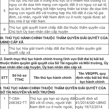
Thủ tục thu hồi đất ở trong khu vực bị ô nhiễm môi trường có
nguy cơ đe dọa tính mạng con người; đất ở có nguy cơ sạt lở,
sụt lún, bị ảnh hưởng bởi hiện tượng thiên tai khác đe dọa tính
5
mạng con người đối với
trường hợp
thu hồi đất ở của hộ gia
đình, cá nhân, người Việt Nam định cư ở nước ngoài được sở
hữu nhà ở tại Việt Nam
Thủ tục giải quyết tranh chấp đất đai thuộc
thẩm quyền
của
6
Chủ tịch
Ủy ban
nhân dân cấp huyện
III. THỦ TỤC HÀNH CHÍNH THUỘC THẨM QUYỀN GIẢI QUYẾT CỦA
UBND CẤP XÃ
Thủ tục hòa giải tranh ch
ấ
p
đất
đai thuộc
thẩm quyền
giải
1
quyết
cấp
xã
2. Danh mục thủ tục hành chính trong lĩnh vực
Đất
đai bị bãi bỏ
thuộc th
ẩ
m quy
ề
n giải
quyết
của
Sở
Tài nguyên và Môi tr
ườn
g,
Ủy
ban nhân dân cấp huyện,
Ủy
ban nhân dân cấp xã
Tên VBQPPL quy
Số hồ s
ơ
STT
Tên thủ tục hành chính
định việc bãi bỏ thủ
TTHC
tục hành chính
I. THỦ TỤC HÀNH CHÍNH THUỘC TH
Ẩ
M QUYỀN GIẢI QUY
Ế
T CỦA
S
Ở
TÀI NGUYÊN VÀ MÔI TRƯỜNG
1
T-CBA-
Thủ tục gia hạn sử dụng đất
Quyết định số
248382-TT
đối với tổ chức, người Việt
41/2014/QĐ-
UBND
Nam định cư ở nước ngoài,
ngày 19/12/2014