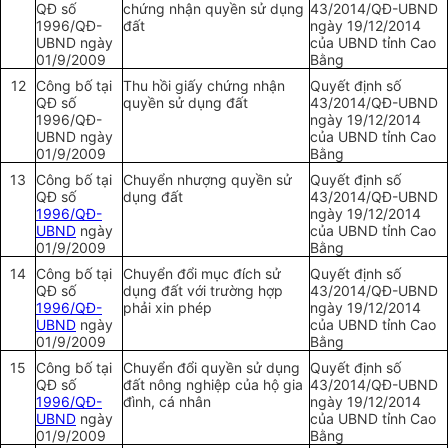
QĐ số
chứng nhận quyền sử dụng
43/2014/QĐ-
UBND
1996/QĐ-
đất
ngày 19/12/2014
UBND
ngày
của
UBND
tỉnh Cao
01/9/2009
Bằng
12
Công bố tại
Thu hồi giấy chứn
g
nhận
Quyết định số
QĐ s
ố
quy
ề
n sử dụng
đất
43/2014/QĐ-
UBND
1996/QĐ-
ngày 19/12/2014
UBND
ngày
của
UBND
tỉnh Cao
01/9/2009
Bằng
13
Công bố tại
Chuyển nhượng quyền sử
Quyết định số
QĐ số
dụng đất
43/2014/QĐ-
UBND
1996/QĐ-
ngày 19/12/2014
UBND
ngày
của
UBND
tỉnh Cao
01/9/2009
Bằng
14
Công bố tại
Chuyển đ
ổ
i mục đích sử
Quyết định số
QĐ số
dụng đất với
trường hợp
43/2014/QĐ-
UBND
1996/QĐ-
phải xin phép
ngày 19/12/2014
UBND
ngày
của
UBND
tỉnh Cao
01/9/2009
Bằng
15
Công bố tại
Chuyển đ
ổ
i quyền sử dụng
Quyết định số
QĐ số
đất nông nghiệp của hộ gia
43/2014/QĐ-
UBND
1996/QĐ-
đình, cá nhân
ngày 19/12/2014
UBND
ngày
của
UBND
tỉnh Cao
01/9/2009
Bằng