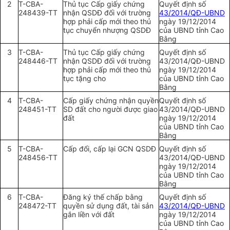
2
T-CBA-
Thủ tục Cấp giấy chứng
Quyết định số
248439-TT
nhận QSDĐ đối với trường
43/2014/QĐ-UBND
hợp phải
cấp
mới theo thủ
ngày 19/12/2014
tục chuy
ể
n nhượng QSDĐ
của
UBND
tỉnh Cao
Bằng
3
T-CBA-
Thủ tục Cấp giấy ch
ứ
ng
Quyết định số
248446-TT
nhận QSDĐ đối với
trường
43/2014/QĐ-
UBND
hợp
phải cấp mới theo thủ
ngày 19/12/2014
tục tặng cho
của
UBND
tỉnh Cao
Bằng
4
T-CBA-
Cấp giấy chứng nhận quyền
Quyết định số
248451-TT
SD đất cho người được giao
43/2014/QĐ-
UBND
đất
ngày 19/12/2014
của
UBND
tỉnh Cao
Bằng
5
T-CBA-
Cấp đổi, cấp lại GCN QSDĐ
Quyết định số
248456-TT
43/2014/QĐ-
UBND
ngày 19/12/2014
của
UBND
tỉnh Cao
Bằng
6
T-CBA-
Đăng ký thế chấp bằng
Quyết định
số
248472-TT
quyền sử dụng đất, tài sản
43/2014/QĐ-UBND
gắn liền với đất
ngày 19/12/2014
của
UBND
tỉnh Cao