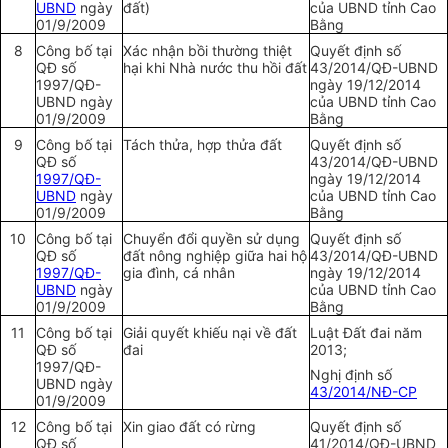
UBND
ngày
đất)
của
UBND
tỉnh Cao
01/9/2009
Bằng
8
Công bố tại
Xác nhận bồi th
ường
thiệt
Quyết định số
QĐ số
hại khi Nhà nước thu hồi đ
ấ
t
43/2014/QĐ-
UBND
1997/QĐ-
ngày 19/12/2014
UBND
ngày
của
UBND
tỉnh Cao
01/9/2009
Bằng
9
Công bố tại
Tách thửa, h
ợ
p thửa đất
Quyết định số
QĐ số
43/2014/QĐ-
UBND
1997/QĐ-
ngày 19/12/2014
UBND
ngày
của
UBND
tỉnh Cao
01/9/2009
Bằng
10
Công bố tại
Chuyển đổi quyền sử dụng
Quyết định số
QĐ số
đất nông nghiệp giữa hai hộ
43/2014/QĐ-
UBND
1997/QĐ-
gia đình, cá nhân
ngày 19/12/2014
UBND
n
g
ày
của UBND tỉnh Cao
01/9/2009
Bằng
11
Côn
g
bố tại
Giải quyết khiếu nại về đất
Luật Đất đai năm
QĐ số
đai
2013;
1997/QĐ-
Nghị định số
UBND
ngày
43/2014/NĐ-CP
01/9/2009
12
Công bố tại
Xin giao đất có rừng
Quyết định số
QĐ số
41/2014/QĐ-
UBND