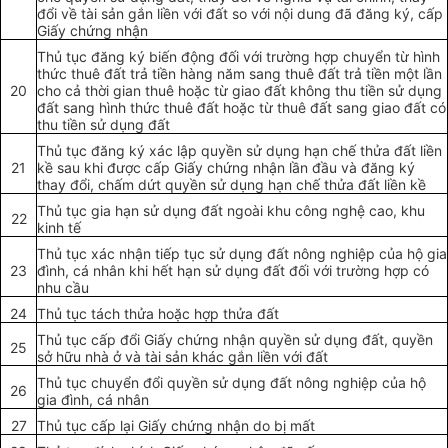
đổi về tài sản gắn liền với đất so với nội dung đã đăng ký, cấp
Giấy chứng nh
ậ
n
Thủ tục đăng k
ý
biến động đ
ố
i với trường hợp chuyển từ hình
thức thuê đất trả tiền hàng năm sang thuê đất trả tiền một lần
20
cho cả thời gian thuê hoặc từ giao đất không thu tiền sử dụng
đất sang hình thức thuê đất hoặc từ thuê đất sang giao đất có
thu tiền sử dụng đất
Thủ tục đăng ký xác lập quyền sử dụng hạn chế thửa đất liền
21
k
ề
sau khi được cấp Giấy chứng nhận lần đầu và đăng ký
thay đ
ổ
i, chấm dứt quyền sử dụng hạn chế thửa đất liền kề
Thủ tục gia hạn sử dụng đất ngoài khu công nghệ cao, khu
22
kinh tế
Thủ tục xác nhận tiếp tục sử dụng đất nông nghiệp của hộ gia
23
đình, cá nhân khi hết hạn sử dụng đất đối với
trường hợp
có
nhu cầu
24
Thủ tục tách thửa hoặc hợp thửa đất
Thủ tục cấp đổi Giấy chứng nhận quyền sử dụng đất, quyền
25
sở hữu nhà ở và tài sản khác gắn liền với đất
Thủ tục chuyển đ
ổ
i quyền sử dụng đất nông nghiệp của hộ
26
gia đình, cá nhân
27
Thủ tục cấp lại Giấy chứng nhận do bị mất