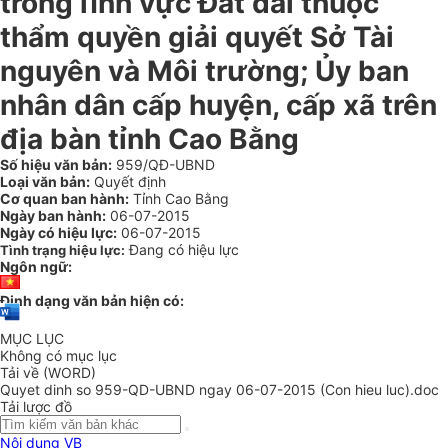
trong lĩnh vực Đất đai thuộc
thẩm quyền giải quyết Sở Tài
nguyên và Môi trường; Ủy ban
nhân dân cấp huyện, cấp xã trên
địa bàn tỉnh Cao Bằng
Số hiệu văn bản:
959/QĐ-UBND
Loại văn bản:
Quyết định
Cơ quan ban hành:
Tỉnh Cao Bằng
Ngày ban hành:
06-07-2015
Ngày có hiệu lực:
06-07-2015
Đang có hiệu lực
Tình trạng hiệu lực:
Ngôn ngữ:
Định dạng văn bản hiện có:
MỤC LỤC
Không có mục lục
Tải về (WORD)
Quyet dinh so 959-QD-UBND ngay 06-07-2015 (Con hieu luc).doc
Tải lược đồ
Nội dung VB