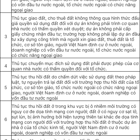
có vốn đầu tư nước ngoài, tổ chức nước ngoài có chức năng
ngoại giao
Thủ tục giao đất, cho thuê đất không thông qua hình thức đấu
giá quyền sử dụng đất đối với dự án không phải trình cơ quan
nhà nước có thẩm quyền xét duyệt; dự án không phải cấp
giấy chứng nhận đầu tư;
trường hợp
không phải lập dự án đầu
3
tư xây dựng công trình mà người xin giao đất, thuê đất là
tổ
chức
, cơ sở tôn giáo, người Việt Nam định cư ở nước ngoài,
doanh nghiệp có v
ố
n đầu tư nước ngoài,
tổ chức
nước ngoài
có chức năn
g
ngoại giao
Thủ tục chuyển mục đích sử dụng đất phải được phép của cơ
4
quan nhà nước có
thẩm quyền
đối với
tổ chức
.
Thủ tục thu hồi đất do chấm dứt việc sử dụng đất theo pháp
luật, tự nguyện trả lại đất đối với trường hợp thu hồi đất của tổ
5
chức, cơ sở tôn giáo, tổ chức nước ngoài có chức năng ngoại
giao, người Việt Nam định cư ở nước ngoài, doanh nghiệp có
v
ố
n
đầu tư
nước ngoài
Thủ tục thu hồi đ
ấ
t ở trong khu vực bị ô nhiễm môi trường có
nguy cơ đe dọa tính mạng con người; đất ở có nguy cơ sạt lở,
sụt lún, bị ảnh hưởng bởi hiện tượng thiên tai khác đe dọa tính
6
mạng con người đối với
trường hợp
thu hồi đất ở thuộc dự án
nhà ở của
tổ chức
kinh tế, người Việt Nam định cư ở nước
ngoài, doanh nghiệp có vốn đầu tư nước ngoài