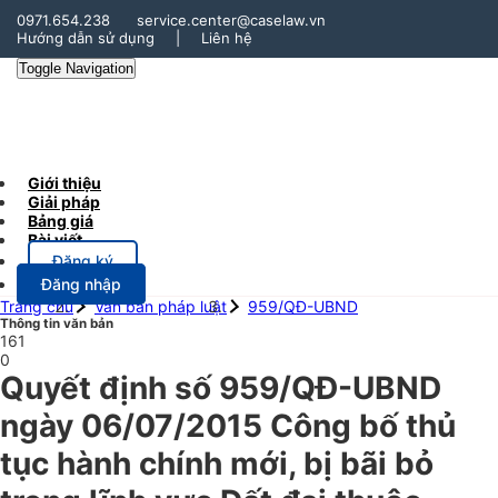
0971.654.238
service.center@caselaw.vn
Hướng dẫn sử dụng
|
Liên hệ
Toggle Navigation
Giới thiệu
Giải pháp
Bảng giá
Bài viết
Đăng ký
Đăng nhập
Trang chủ
Văn bản pháp luật
959/QĐ-UBND
Thông tin văn bản
161
0
Quyết định số 959/QĐ-UBND
ngày 06/07/2015 Công bố thủ
tục hành chính mới, bị bãi bỏ