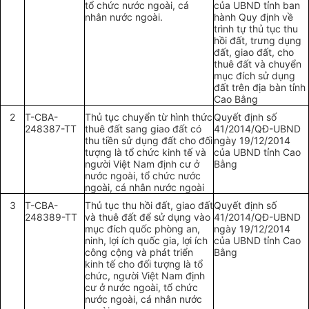
tổ chức
nước ngoài, cá
của
UBND
tỉnh ban
nhân nước ngoài.
hành Quy định về
trình tự thủ tục thu
hồi đất, trưng dụng
đất, giao đất, cho
thuê đất và chuy
ể
n
mục đích sử dụng
đất trên địa bàn tỉnh
Cao Bằng
2
T-CBA-
Thủ tục chuyển từ hình thức
Quyết định số
248387-TT
thuê đất sang giao đất có
41/2014/QĐ-
UBND
thu tiền sử dụng đất cho đối
ngày 19/12/2014
tượng là tổ chức kinh tế và
của UBND tỉnh Cao
người Việt Nam định cư ở
Bằng
nước ngoài, tổ chức nước
ngoài, cá nhân nước ngoài
3
T-CBA-
Thủ tục thu hồi đất, giao đất
Quyết định số
248389-TT
và thuê đất để sử dụng vào
41/2014/QĐ-
UBND
mục đích quốc phòng an,
ngày 19/12/2014
ninh, lợi ích quốc gia, lợi ích
của
UBND
tỉnh Cao
công cộng và phát triển
Bằng
kinh tế cho đối tượng là t
ổ
ch
ứ
c, người Việt Nam định
cư ở nước ngoài,
tổ chức
nước ngoài, cá nhân nước