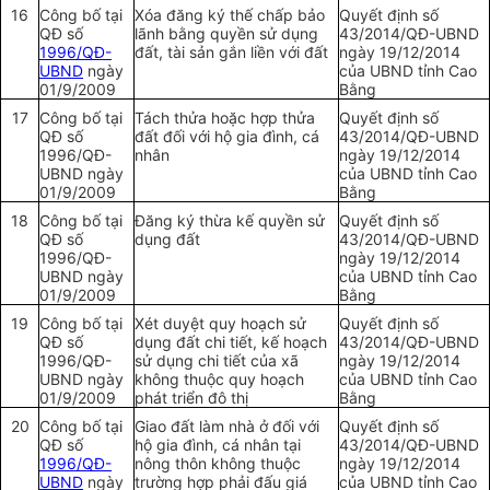
16
Công bố tại
X
óa
đăng ký thế chấp bảo
Quyết định số
QĐ số
lãnh bằng quyền sử dụng
43/2014/QĐ-
UBND
1996/QĐ-
đất, tài sản g
ắ
n liền với đất
ngày 19/12/2014
UBND
ngày
của
UBND
tỉnh Cao
01/9/2009
Bằng
17
Công bố tại
Tách thửa hoặc h
ợ
p thửa
Quyết định số
QĐ số
đất đối với hộ gia đình, cá
43/2014/QĐ-
UBND
1996/QĐ-
nhân
ngày 19/12/2014
UBND
ngày
của
UBND
tỉnh Cao
01/9/2009
Bằng
18
Công bố tại
Đăng ký thừa kế quyền sử
Quyết định số
QĐ số
dụng đất
43/2014/QĐ-
UBND
1996/QĐ-
ngày 19/12/2014
UBND
ngày
của
UBND
tỉnh Cao
01/9/2009
Bằng
19
Công bố tại
Xét duyệt quy hoạch sử
Quyết định số
QĐ số
dụn
g
đất chi tiết, kế hoạch
43/2014/QĐ-
UBND
1996/QĐ-
sử dụng chi tiết của xã
ngày 19/12/2014
UBND
ngày
không thuộc quy hoạch
của
UBND
tỉnh Cao
01/9/2009
phát triển
đô t
hị
Bằng
20
Công bố tại
Giao đất làm nhà ở đối với
Quyết định số
QĐ số
hộ gia đình, cá nhân tại
43/2014/QĐ-
UBND
1996/QĐ-
nông thôn không thuộc
ngày 19/12/2014
UBND
ngày
trường hợp
phải đấu giá
của
UBND
tỉnh Cao