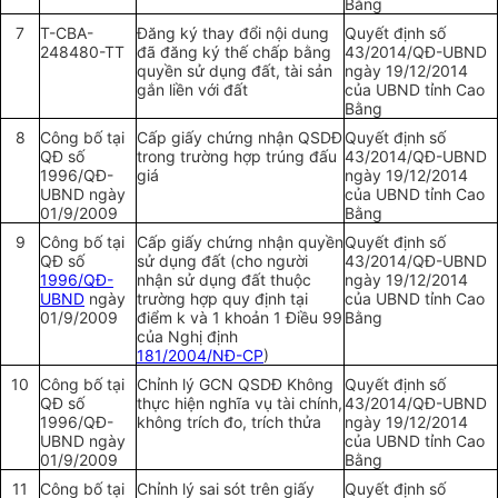
Bằng
7
T-CBA-
Đăng ký thay đ
ổ
i nội dung
Quyết định số
248480-TT
đã đăng k
ý
thế chấp bằng
43/2014/QĐ-
UBND
quyền sử dụng đất, tài sản
ngày 19/12/2014
g
ắ
n liền với đất
của
UBND
tỉnh Cao
Bằng
8
Công bố tại
Cấp giấy ch
ứ
ng nhận QSDĐ
Quyết định số
QĐ số
trong
trường hợp
trúng đấu
43/2014/QĐ-
UBND
1996/QĐ-
giá
ngày 19/12/2014
UBND
ngày
của
UBND
tỉnh Cao
01/9/2009
Bằng
9
Công bố tại
Cấp
giấy chứng nhận quyền
Quyết định số
QĐ số
sử dụng đất (cho người
43/2014/QĐ-
UBND
1996/QĐ-
nhận sử dụng đất thuộc
ngày 19/12/2014
UBND
ngày
trường
hợp quy
định tại
của
UBND
tỉnh Cao
01/9/2009
điểm
k và 1 khoản 1 Điều 99
Bằng
của Nghị định
181/2004/NĐ-CP
)
10
Công bố tại
Chỉnh lý GCN QSDĐ Không
Quyết định số
QĐ số
thực hiện nghĩa vụ tài chính,
43/2014/QĐ-
UBND
1996/QĐ-
không trích đo, trích thửa
ngày 19/12/2014
UBND
ngày
của
UBND
tỉnh Cao
01/9/2009
Bằng
11
Công bố tại
Chỉnh lý sai sót trên giấy
Quyết định số