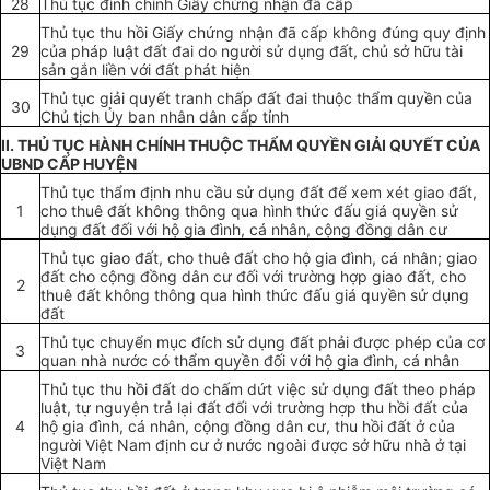
28
Thủ tục đính chính Giấy chứng nhận đã cấp
Thủ tục thu hồi Giấy chứng nhận đã cấp không đúng quy định
29
của pháp luật đất đai do người sử dụng đất, chủ sở hữu tài
sản gắn liền với đất phát hiện
Thủ tục giải quyết tranh chấp đất đai thuộc thẩm quyền của
30
Chủ tịch
Ủy ban
nhân dân cấp tỉnh
II. THỦ TỤC HÀNH CHÍNH THUỘC THẨM QUYỀN GIẢI QUYẾT CỦA
UBND CẤP HUYỆN
Thủ tục thẩm định nhu cầu sử dụng đất đ
ể
xem xét giao đất,
1
cho thuê đất không thông qua hình thức đấu giá quyền sử
dụng đất đối với hộ gia đình, cá nhân, cộng đồng dân cư
Thủ tục giao đất, cho thuê đất cho hộ gia đình, cá nhân; giao
đất cho cộng đồng dân cư đối với trường hợp giao đất, cho
2
thuê đất không thông qua hình thức đấu giá quyền sử dụn
g
đất
Thủ tục chuyển mục đích sử dụng đất phải được phép của cơ
3
quan nhà nước có
thẩm quyền
đối với hộ gia đình, cá nhân
Thủ tục thu hồi đất do chấm d
ứ
t việc sử dụng đất theo pháp
luật, tự nguyện trả lại đất đối với
trường hợp
thu hồi đất của
4
hộ gia đình, cá nhân, cộng đồng dân cư, thu hồi đất ở của
người Việt Nam định cư ở nước ngoài được sở hữu nhà ở tại
Việt Nam