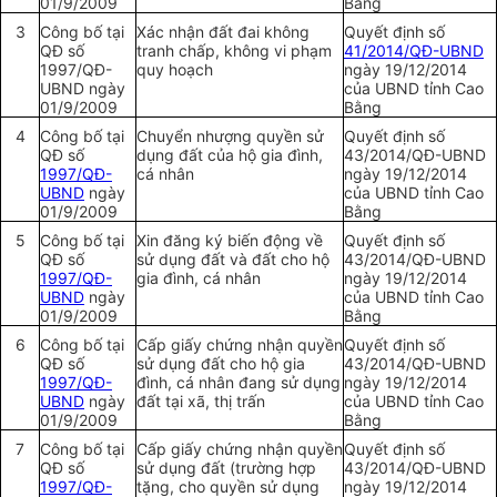
01/9/2009
Bằng
3
Công bố tại
Xác nhận đất đai không
Quyết định số
QĐ số
tranh chấp, không vi phạm
41/2014/QĐ-UBND
1997/QĐ-
quy hoạch
ngày 19/12/2014
UBND
ngày
của
UBND
tỉnh Cao
01/9/2009
Bằng
4
Công bố tại
Chuy
ể
n nhượng quy
ề
n sử
Quyết định số
QĐ số
dụng đất của hộ gia đình,
43/2014/QĐ-
UBND
1997/QĐ-
cá nhân
ngày 19/12/2014
UBND
ngày
của
UBND
tỉnh Cao
01/9/2009
B
ằ
ng
5
Công bố tại
Xin đăng ký biến động về
Quyết định số
QĐ số
sử dụng đất và đất cho hộ
43/2014/QĐ-
UBND
1997/QĐ-
gia đình, cá nhân
ngày 19/12/2014
UBND
ngày
của
UBND
tỉnh Cao
01/9/2009
Bằng
6
Công bố tại
Cấp
g
iấy ch
ứ
ng nhận quyền
Quyết định số
QĐ số
sử dụng đất cho hộ gia
43/2014/QĐ-
UBND
1997/QĐ-
đình, cá nhân đang sử dụng
ngày 19/12/2014
UBND
ngày
đất tại xã, thị trấn
của UBND tỉnh Cao
01/9/2009
Bằng
7
Công bố tại
Cấp giấy chứng nhận quyền
Quyết định số
QĐ số
sử dụng đất (trường hợp
43/2014/QĐ-
UBND
1997/QĐ-
tặng, cho quyền sử dụng
ngày 19/12/2014