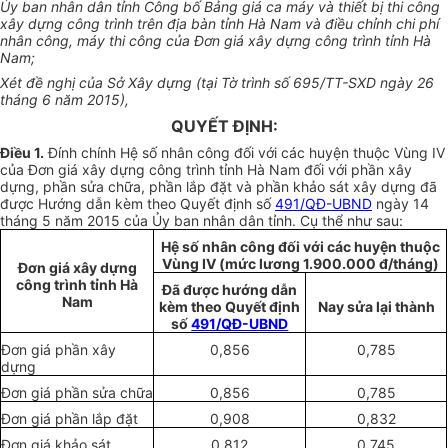
Ủy ban nhân dân tỉnh Công bố Bảng giá ca máy và thiết bị thi công
xây dựng công trình trên địa bàn tỉnh Hà Nam và điều chỉnh chi phí
nhân công, máy thi công của Đơn giá xây dựng công trình tỉnh Hà
Nam;
Xét đề nghị của Sở Xây dựng (tại Tờ trình số 695/TT-SXD ngày 26
tháng 6 năm 2015),
QUYẾT ĐỊNH:
Điều 1.
Đính chính Hệ số nhân công đối với các huyện thuộc Vùng IV
của Đơn giá xây dựng công trình tỉnh Hà Nam đối với phần xây
dựng, phần sửa chữa, phần lắp đặt và phần khảo sát xây dựng đã
được Hướng dẫn kèm theo Quyết định số
491/QĐ-UBND
ngày 14
tháng 5 năm 2015 của Ủy ban nhân dân tỉnh. Cụ thể như sau:
Hệ số nhân công đối với các huyện thuộc
Vùng IV (mức lương 1.900.000 đ/tháng)
Đơn giá xây dựng
công trình tỉnh Hà
Đã được hướng dẫn
Nam
kèm theo Quyết định
Nay sửa lại thành
số
491/QĐ-UBND
Đơn giá phần xây
0,856
0,785
dựng
Đơn giá phần sửa chữa
0,856
0,785
Đơn giá phần lắp đặt
0,908
0,832
Đơn giá khảo sát
0,812
0,745