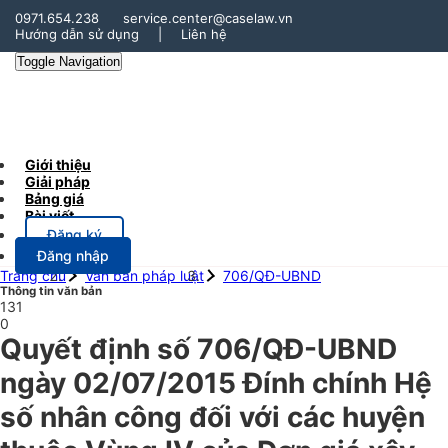
0971.654.238
service.center@caselaw.vn
Hướng dẫn sử dụng
|
Liên hệ
Toggle Navigation
Giới thiệu
Giải pháp
Bảng giá
Bài viết
Đăng ký
Đăng nhập
Trang chủ
Văn bản pháp luật
706/QĐ-UBND
Thông tin văn bản
131
0
Quyết định số 706/QĐ-UBND
ngày 02/07/2015 Đính chính Hệ
số nhân công đối với các huyện