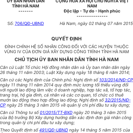
ỦY BAN
NHÂN DÂN
CỘNG HÒA XÃ HỘI CHỦ NGHĨA VIỆT
TỈNH HÀ NAM
NAM
-------
Độc lập - Tự do - Hạnh phúc
---------------
Số:
706/QĐ-UBND
Hà Nam
, ngày
02
tháng
07
năm 20
15
QUYẾT ĐỊNH
ĐÍNH CHÍNH HỆ SỐ NHÂN CÔNG ĐỐI VỚI CÁC HUYỆN THUỘC
VÙNG IV CỦA ĐƠN GIÁ XÂY DỰNG CÔNG TRÌNH TỈNH HÀ NAM
CHỦ TỊCH ỦY BAN NHÂN DÂN TỈNH HÀ NAM
Căn cứ Luật Tổ chức Hội đồng nhân dân và Ủy ban nhân dân ngày
26 tháng 11 năm 2003; Luật Xây dựng ngày 18 tháng 6 năm 2014;
Căn cứ các Nghị định của Chính phủ: Nghị định số
103/2014/NĐ-CP
ngày 11 tháng 11 năm 2014 quy định mức lương tối thiểu vùng đối
với người lao động làm việc ở doanh nghiệp, hợp tác xã, tổ hợp tác,
trang trại, hộ gia đình, cá nhân và các cơ quan, tổ chức có thuê
mướn lao động theo hợp đồng lao động; Nghị định số
32/2015/NĐ-
CP
ngày 25 tháng 3 năm 2015 về quản lý chi phí đầu tư xây dựng;
Căn cứ Thông tư số
01/2015/TT-BXD
ngày 20 tháng 3 năm 2015
của Bộ trưởng Bộ Xây dựng hướng dẫn xác định đơn giá nhân công
trong quản lý chi phí đầu tư xây dựng;
Theo Quyết định số
491/QĐ-UBND
ngày 14 tháng 5 năm 2015 của