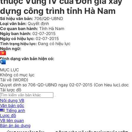
thuộc Vùng IV của Đơn giá xây
dựng công trình tỉnh Hà Nam
Số hiệu văn bản:
706/QĐ-UBND
Loại văn bản:
Quyết định
Cơ quan ban hành:
Tỉnh Hà Nam
Ngày ban hành:
02-07-2015
Ngày có hiệu lực:
02-07-2015
Đang có hiệu lực
Tình trạng hiệu lực:
Ngôn ngữ:
Định dạng văn bản hiện có:
MỤC LỤC
Không có mục lục
Tải về (WORD)
Quyet dinh so 706-QD-UBND ngay 02-07-2015 (Con hieu luc).doc
Tải lược đồ
Nội dung VB
Văn bản gốc
Tiếng anh
Lược đồ
VB liên quan
Bản án áp dụng