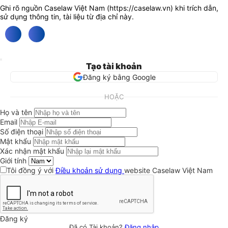
Ghi rõ nguồn Caselaw Việt Nam (
https://caselaw.vn
) khi trích dẫn,
sử dụng thông tin, tài liệu từ địa chỉ này.
Tạo tài khoản
Đăng ký bằng Google
HOẶC
Họ và tên
Email
Số điện thoại
Mật khẩu
Xác nhận mật khẩu
Giới tính
Tôi đồng ý với
Điều khoản sử dụng
website Caselaw Việt Nam
Đăng ký
Đã có Tài khoản?
Đăng nhập