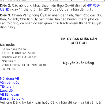
Điều 2.
Các nội dung khác thực hiện theo Quyết định số
491/QĐ-
UBND
ngày 14 tháng 5 năm 2015 của Ủy ban nhân dân tỉnh.
Điều 3.
Chánh Văn phòng Ủy ban nhân dân tỉnh; Giám đốc các Sở,
Ban, Ngành; Chủ tịch Ủy ban nhân dân các huyện, thành phố và
các tổ chức, cá nhân có liên quan chịu trách nhiệm thi hành Quyết
định này./.
TM. ỦY BAN NHÂN DÂN
CHỦ TỊCH
Nơi nhận:
- Bộ Xây dựng (để b/c);
- TTTU, TTHĐND tỉnh (để b/c);
- Chủ tịch, các PCT UBND tỉnh;
- Như Điều 3;
Nguyễn Xuân Đông
- VPUB: LĐVP (5), KTTH, TNMT, GTXD;
- Lưu VT, XD.
Nội dung VB
Văn bản gốc
Tiếng anh
Lược đồ
VB liên quan
Bản án áp dụng
Vui lòng
Đăng ký
tài khoản hoặc
đăng nhập
để xem và tải văn bản