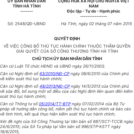
ỦY BAN NHÂN D
Â
N
CỘNG HÒA XÃ HỘI CHỦ NGHĨA VIỆT
TỈNH H
À
TĨNH
NAM
-------
Độc lập - Tự do - Hạnh phúc
---------------
Số:
2548/
QĐ-UBND
Hà Tĩnh, ngày
02 thá
ng
07 năm
2015
QUY
Ế
T ĐỊNH
VỀ VIỆC CÔNG BỐ THỦ TỤC HÀNH CHÍNH THUỘC THẨM QUYỀN
GIẢI QUYẾT CỦA SỞ CÔNG THƯƠNG TỈNH HÀ TĨNH
CHỦ TỊCH ỦY BAN NHÂN DÂN TỈNH
Căn cứ Luật Tổ chức HĐND và UBND ngày 26/11/2003;
Căn cứ Nghị định số
63/2010/NĐ-CP
ngày 08/6/2010 của Chính phủ
về
kiểm soát thủ tục hành chính;
Că
n
cứ Nghị định số
48/2013/NĐ-CP
ngày 14/5/2013 của Chính phủ
về
sửa đổi, bổ sung một số điều của các Nghị định liên quan đến kiểm
soát thủ tục
hành ch
í
nh;
Căn cứ Thông tư số
05/2014/TT-BTP
ngày 07/02/2014 của Bộ Tư
pháp về
hướng
d
ẫn công bố, niêm yết thủ tục hành chính và báo cáo
về tình hình, kết quả
thực hiện kiểm soát thủ tục hành chính;
Xét đề nghị của Sở Công Thương tại Văn bản số 687/SCT-TCCB ngày
24/6/2015; của Sở Tư pháp tại Văn bản số 996/STP-KSTT ngày
18/6/2015
,