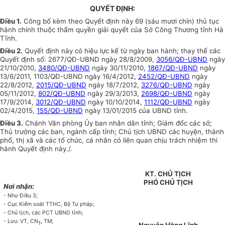
Q
UYẾT
ĐỊNH:
Điều 1.
Công b
ố
kèm theo Quyết định này 69 (sáu mươi chín) thủ tục
hành
chính thuộc thẩm quyền giải quyết của Sở Công Thương tỉnh Hà
Tĩnh.
Điều 2.
Quyết định này có hiệu lực kể từ ngày ban hành; thay thế các
Quyết định s
ố
: 2677/QĐ-
U
BND ngày 28/8/2009,
3056/QĐ-UBND
ngày
21/10/2010,
3480/QĐ-UBND
ngày 30/11/2010,
1867/QĐ-UBND
ngày
13/6/2011,
11
03/QĐ-UBND ngày 16/4/2012,
2452/QĐ-UBND
ngày
22/8/2012,
2015/QĐ-UBND
ngày 18/7/2012,
3276/QĐ-UBND
ngày
05/11/2012,
802/QĐ-UBND
ngày
29/3/2013,
2698/QĐ-UBND
ngày
17/9/2014,
3012/QĐ-UBND
ngày 10/10/2014,
1112/QĐ-UBND
ngày
02/4/2015,
155/QĐ-UBND
ngày 13/01/2015 của UBND
tỉnh.
Điều 3.
Chánh Văn phòng
Ủy ban
nhân dân tỉnh; Giám đốc các sở;
Thủ
t
rưở
ng các ban, ngành cấp tỉnh; Chủ tịch
UBND
các huyện, thành
phố, thị xã và
các tổ chức, cá nhân có liên quan chịu trách nhiệm thi
hành Quyết định này./.
KT. CHỦ TỊCH
PHÓ CHỦ TỊCH
Nơi nhận:
-
Như Đi
ề
u 3;
-
Cục Kiểm soát TTHC, Bộ Tư pháp;
-
Chủ tịch, các PCT UBND t
ỉ
nh;
-
Lưu: VT,
CN
, TM;
1