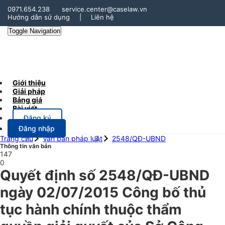
0971.654.238
service.center@caselaw.vn
Hướng dẫn sử dụng
|
Liên hệ
Toggle Navigation
Giới thiệu
Giải pháp
Bảng giá
Bài viết
Đăng ký
Đăng nhập
Trang chủ
Văn bản pháp luật
2548/QĐ-UBND
Thông tin văn bản
147
0
Quyết định số 2548/QĐ-UBND
ngày 02/07/2015 Công bố thủ
tục hành chính thuộc thẩm