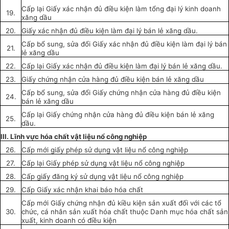
Cấp lại Giấy x
á
c nhận đủ điều kiện làm
tổng
đại lý kinh doanh
19.
xăng d
ầ
u
20.
Gi
ấ
y xác nhận đủ
điều kiện
làm đại lý bán lẻ x
ăng
d
ầ
u.
Cấp bổ sung, sửa đổi Giấy xác nhận đủ điều kiện làm đại lý bán
21.
l
ẻ xăng dầu
22.
Cấp
lại Giấy xác nhận đủ điều kiện làm đại lý bán lẻ xăng dầu.
23.
Gi
ấ
y chứn
g
nhận cửa hàng đủ điều kiện bán
lẻ
x
ă
ng dầu
Cấp
bổ sun
g,
sửa đổi Giấy chứng nhận cửa hàng đủ điều kiện
24.
bán lẻ xăng dầu
Cấp lại Giấy chứng nhận cửa hàng đủ điều kiện bán
l
ẻ xăng
25.
d
ầ
u.
III. Lĩnh vực hóa
chất
vật liệu n
ổ
công nghiệp
26.
Cấp mới giấy phép
sử dụng
vật liệu n
ổ
công n
g
hiệp
27.
Cấp
lại Gi
ấ
y phép sử dụng vật liệu n
ổ
công nghiệp
28.
Cấp giấy đăng ký sử dụng vật li
ệ
u n
ổ
công nghiệp
29.
Cấp
Gi
ấ
y xác nhận khai báo hóa
chất
Cấp mới Giấy chứng nhận đủ kiều kiện sản xuất đối với các
tổ
30.
chức
, cá nhân sản
xuất
h
óa
ch
ấ
t thuộc Danh mục
hóa
chất sản
xuất, kinh doanh có điều kiện