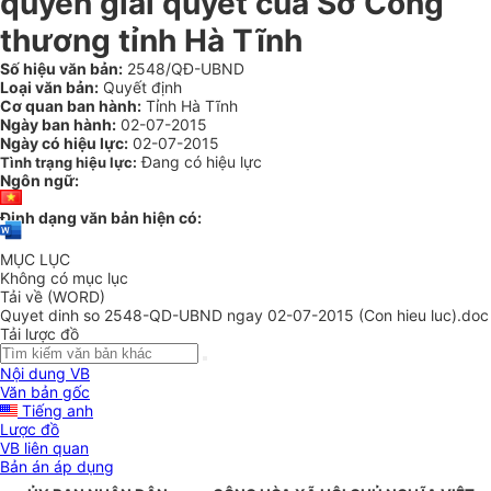
quyền giải quyết của Sở Công
thương tỉnh Hà Tĩnh
Số hiệu văn bản:
2548/QĐ-UBND
Loại văn bản:
Quyết định
Cơ quan ban hành:
Tỉnh Hà Tĩnh
Ngày ban hành:
02-07-2015
Ngày có hiệu lực:
02-07-2015
Đang có hiệu lực
Tình trạng hiệu lực:
Ngôn ngữ:
Định dạng văn bản hiện có:
MỤC LỤC
Không có mục lục
Tải về (WORD)
Quyet dinh so 2548-QD-UBND ngay 02-07-2015 (Con hieu luc).doc
Tải lược đồ
Nội dung VB
Văn bản gốc
Tiếng anh
Lược đồ
VB liên quan
Bản án áp dụng