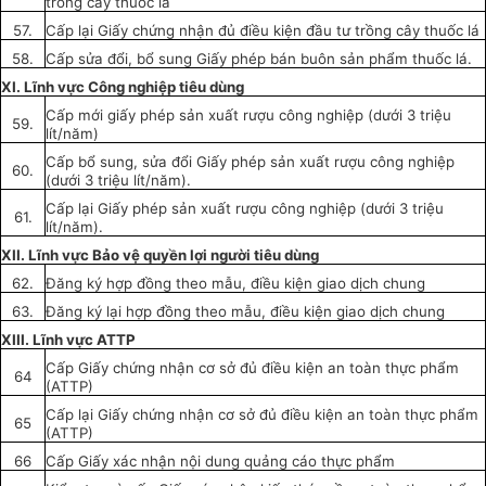
tr
ồ
ng c
ây
thu
ố
c lá
57.
Cấp
lại Giấy chứn
g
nhận đủ điều kiện đ
ầ
u tư trồn
g
cây thuốc lá
58.
Cấp sửa đổi, bổ sung Gi
ấy
phép bán buôn sản
phẩm
thuốc lá.
XI. Lĩnh vực Công nghiệp tiêu dùng
Cấp
mới gi
ấ
y phép sản
xuất
rượu công nghiệp (dưới 3 triệu
59.
lít/năm)
Cấp
bổ sung, sửa đổi Giấy phép sản xuất rượu công nghiệp
60.
(dưới 3 triệu lít/năm).
Cấp lại Giấy phép sản xuất rượu công nghiệp (dưới 3 triệu
61.
lít/năm).
XII. Lĩnh vực Bảo vệ quy
ề
n lợi ng
ườ
i tiêu dùng
62.
Đ
ă
ng ký hợp đồng theo mẫu
,
điều kiện giao dịch chung
63.
Đăng ký
lại hợp đ
ồng
theo m
ẫ
u,
điều kiện
giao dịch chung
XIII. Lĩnh vực ATTP
Cấp
Giấy chứng nhận cơ sở đủ điều kiện an toàn thực phẩm
64
(ATTP)
Cấp lại Giấ
y
chứng nhận cơ sở đủ điều kiện an toàn thực phẩm
65
(ATTP)
66
Cấp Giấy xác nhận nội dung quảng cáo thực phẩm