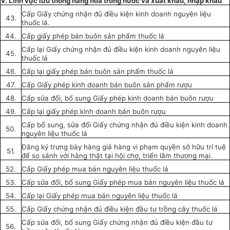
V. Lĩnh
vực lưu thông hàng hóa trong n
ướ
c và
xuất khẩu
,
nhập khẩu
Cấp Giấy chứng nhận đủ điều kiện kinh doanh nguyên liệu
43.
thuốc lá.
44.
Cấp
gi
ấ
y phép bán buôn sản
phẩm
thu
ố
c lá
Cấp lại Giấy chứng nhận
đ
ủ điều kiện k
i
nh doanh n
g
uyên liệu
45.
thuốc lá
46.
Cấp
lại gi
ấy
phép bán buôn sản
phẩm
thu
ố
c lá
47.
Cấp
Gi
ấ
y phép kinh doanh bán buôn sản
phẩm
rượu
48.
Cấp sửa đ
ổ
i, bổ sung Giấy phép kinh doanh bán buôn rượu
49.
Cấp
lại gi
ấ
y phép kinh doanh bán buôn rượu
Cấp
b
ổ
sun
g
, sửa đ
ổ
i Gi
ấy
chứng nhận đủ
điều kiện
kinh doanh
50.
nguyên liệu thu
ố
c lá
Đăng ký trưn
g
bày hàng
giả
hàng vi phạm quy
ề
n sở hữu trí tuệ
51.
đ
ể
so sánh với hàng thật tại hội chợ, triển lãm thương mại.
52.
Cấp
Gi
ấy
phép mua bán n
g
u
y
ên liệu thu
ố
c lá
53.
Cấp sửa đổi, bổ sung Giấy phép mua bán nguyên liệu thuốc lá
54.
Cấp lại Giấy phép mua bán nguyên liệu thu
ố
c l
á
55.
Cấp Giấ
y
chứng nhận đủ điều kiện đầu tư trồng c
ây
thuốc lá
Cấp
sửa đ
ổ
i
,
bổ sung
Gi
ấ
y chứng nhận đủ
điều kiện
đầu tư
56.