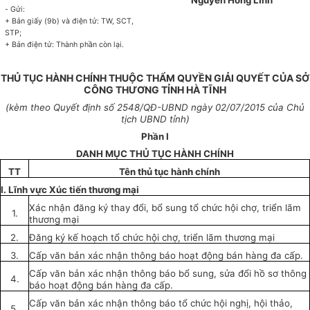
Nguyễn Hồng Lĩnh
-
G
ử
i:
+ Bản giấy (9b) và điện tử: TW, SCT,
STP;
+ Bản điện tử: Thành phần còn
lại.
THỦ TỤC HÀNH CHÍNH THUỘC THẨM QUYỀN GIẢI QUYẾT CỦA SỞ
CÔNG THƯƠNG TỈNH HÀ TĨNH
(kèm theo
Quyết
định
số 2548
/QĐ-
UBND
ngày
02/07
/20
1
5 của Chủ
tịch
UBND
tỉnh)
Phần I
DANH MỤC THỦ TỤC HÀNH CHÍNH
TT
Tê
n
thủ
tục
hành chính
I
.
Lĩ
nh vực Xúc ti
ế
n th
ươ
ng mại
Xác nhận
đăng ký
thay đ
ổ
i,
bổ sung
tổ chức
hội chợ, tri
ể
n lãm
1.
thương mại
2.
Đăn
g
ký kế hoạch tổ chức hội chợ
,
triển lãm thương mại
3.
Cấp
văn bản xác nhận thôn
g
báo hoạ
t
động bán hàng đa
cấp
.
Cấp
văn bản xác nhận thôn
g
báo bổ sun
g,
sửa đổi hồ sơ thông
4.
báo hoạt động bán hàng đa cấp.
Cấp
văn
bản xác nhận
t
hôn
g
báo
tổ chức
hội n
g
hị, hội thảo,
5.