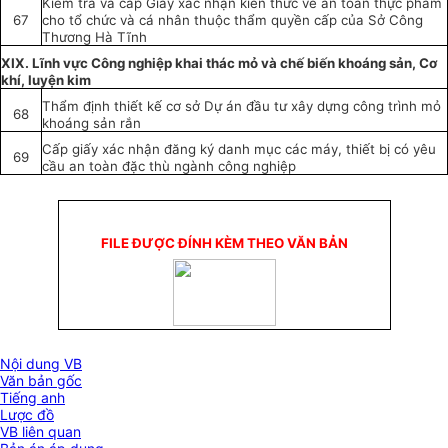
Kiểm tra và cấp Giấy xác nhận kiến thức về an toàn thực phẩm
67
cho tổ chức và cá nhân thuộc thẩm quyền c
ấ
p của S
ở
Côn
g
Thương Hà Tĩnh
XIX. Lĩnh vực Công nghiệp khai thác mỏ và chế biến k
hoán
g sản, Cơ
khí, luyện kim
Th
ẩ
m định thiết kế cơ sở Dự án đầu tư xây dựng công trình mỏ
68
k
hoán
g sản rắn
Cấp
g
iấy xác nh
ậ
n đăn
g
ký danh mục các máy, thiết bị có yêu
69
c
ầ
u an toàn đặc thù
ngành công n
g
hiệp
FILE ĐƯỢC ĐÍNH KÈM THEO VĂN BẢN
Nội dung VB
Văn bản gốc
Tiếng anh
Lược đồ
VB liên quan