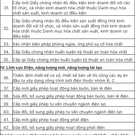
Cấp mới Giấy chứng nhận đủ điều kiện kinh doanh đối với các
31.
tổ chức, cá nhân kinh doanh
hóa
ch
ấ
t thuộc Danh mục
hóa
chất sản xu
ấ
t, kinh doanh có điều kiện
Cấp Gi
ấ
y chứng nhận đủ điều kiện sản xuất đồng thời kinh
doanh đ
ố
i với tổ chức, cá nhân sản xuất đồng thời kinh doanh
32.
hóa
chất
thuộc Danh mục
hóa
chất
sản
xuất
, kinh doanh có
điều ki
ệ
n
33.
Xác nhận biện pháp phòng ngừa, ứng phó sự c
ố
hóa
chất
34.
Cấp
Gi
ấ
y ch
ứng
nhận hu
ấ
n
luyện
kỹ thuật an toàn hóa ch
ấ
t
35.
Cấp
lại Gi
ấ
y chứng nhận hu
ấ
n
luyện
k
ỹ
thuật an toàn h
ó
a
chất
I
V. Lĩnh vực Điện, năng lượng mới, năng Iượn
g
tái tạo
Th
ẩ
m định thi
ế
t k
ế
cơ sở, thi
ế
t k
ế
bản vẽ thi công các dự án
36.
đầu tư
xây dựng công trình lưới điện thuộc nh
ó
m B,
C
37.
Cấp
mới gi
ấ
y phép hoạt động b
á
n buôn, bán lẻ điện
38.
Sửa đ
ổ
i, b
ổ
sun
g
gi
ấy
phép hoạt động bán buôn, bán lẻ điện
39.
Cấp
mới
giấy
phép tư v
ấ
n chuyên n
gà
nh điện lực
40.
Sửa đổi
,
b
ổ
sung gi
ấy
phép tư vấn chuyên n
g
ành điện lực
41.
Cấp
mới gi
ấ
y phép hoạt
đ
ộng phát điện
42.
Sửa đ
ổ
i, b
ổ
sun
g
giấy
phép hoạt động phát điện