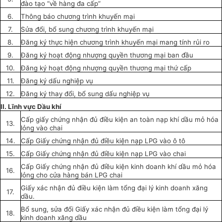
đào tạo
“
về
hàng đa
cấp
”
6.
Thông báo
chương trình
kh
uyến
mại
7.
Sửa đổi, bổ sung chương t
r
ình khuyến mại
8.
Đăng ký thực hiện chương trình kh
uyến
mại man
g
tính rủi ro
9.
Đăng ký
hoạt độn
g
nhượng q
uyền
thươn
g
mại ban đ
ầ
u
10.
Đăng ký hoạt độn
g
nhượn
g
quy
ề
n thươn
g
mại thứ
cấp
11.
Đăn
g
ký dấu n
g
hiệp vụ
12.
Đ
ăng
ký thay đ
ổ
i
,
bổ sung
d
ấ
u n
g
hiệp vụ
II. Lĩnh v
ự
c D
ầ
u kh
í
Cấp
g
i
ấy
ch
ứ
ng nhận đủ
điều kiện
an toàn nạp khí d
ầ
u mỏ hóa
13.
lỏn
g
vào chai
14.
Cấp Giấy chứn
g
nhận đủ điều kiện nạp LPG vào ô tô
15.
Cấp
Giấy ch
ứ
ng nhận đủ
điều kiện
nạp LPG vào chai
Cấp Giấ
y
chứn
g
nhận đủ điều kiện kinh doanh khí dầu m
ỏ
hóa
16.
lỏng
cho cửa hàng bán LPG ch
a
i
Giấy xác nhận đủ điều kiện làm t
ổng
đại lý kinh doanh xăng
17.
d
ầ
u.
Bổ sun
g
, sửa đổi Giấy xác nhận đủ điều kiện làm
tổng
đại lý
18.
kinh doanh xăn
g
d
ầ
u