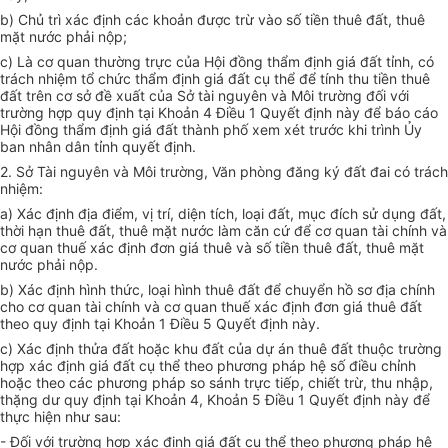
b) Chủ trì xác định các khoản được trừ vào số tiền thuê đất, thuê
mặt nước phải nộp;
c) Là cơ quan thường trực của Hội đồng thẩm định giá đất tỉnh, có
trách nhiệm tổ chức thẩm định giá đất cụ thể để tính thu tiền thuê
đất trên cơ sở đề xuất của Sở tài nguyên và Môi trường đối với
trường hợp quy định tại Khoản 4 Điều 1 Quyết định này để báo cáo
Hội đồng thẩm định giá đất thành phố xem xét trước khi trình Ủy
ban nhân dân tỉnh quyết định.
2. Sở Tài nguyên và Môi trường, Văn phòng đăng ký đất đai có trách
nhiệm:
a) Xác định địa điểm, vị trí, diện tích, loại đất, mục đích sử dụng đất,
thời hạn thuê đất, thuê mặt nước làm căn cứ để cơ quan tài chính và
cơ quan thuế xác định đơn giá thuê và số tiền thuê đất, thuê mặt
nước phải nộp.
b) Xác định hình thức, loại hình thuê đất để chuyển hồ sơ địa chính
cho cơ quan tài chính và cơ quan thuế xác định đơn giá thuê đất
theo quy định tại Khoản 1 Điều 5 Quyết định này.
c) Xác định thửa đất hoặc khu đất của dự án thuê đất thuộc trường
hợp xác định giá đất cụ thể theo phương pháp hệ số điều chỉnh
hoặc theo các phương pháp so sánh trực tiếp, chiết trừ, thu nhập,
thặng dư quy định tại Khoản 4, Khoản 5 Điều 1 Quyết định này để
thực hiện như sau:
- Đối với trường hợp xác định giá đất cụ thể theo phương pháp hệ