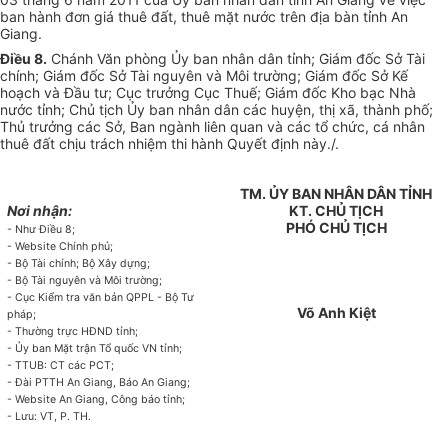
ban hành đơn giá thuê đất, thuê mặt nước trên địa bàn tỉnh An
Giang.
Điều 8.
Chánh Văn phòng Ủy ban nhân dân tỉnh; Giám đốc Sở Tài
chính; Giám đốc Sở Tài nguyên và Môi trường; Giám đốc Sở Kế
hoạch và Đầu tư; Cục trưởng Cục Thuế; Giám đốc Kho bạc Nhà
nước tỉnh; Chủ tịch Ủy ban nhân dân các huyện, thị xã, thành phố;
Thủ trưởng các Sở, Ban ngành liên quan và các tổ chức, cá nhân
thuê đất chịu trách nhiệm thi hành Quyết định này./.
TM. ỦY BAN NHÂN DÂN TỈNH
Nơi nhận:
KT. CHỦ TỊCH
PHÓ CHỦ TỊCH
- Như Điều 8;
- Website Chính phủ;
- Bộ Tài chính; Bộ Xây dựng;
- Bộ Tài nguyên và Môi trường;
- Cục Kiểm tra văn bản QPPL - Bộ Tư
Võ Anh Kiệt
pháp;
- Thường trực HĐND tỉnh;
- Ủy ban Mặt trận Tổ quốc VN tỉnh;
- TTUB: CT các PCT;
- Đài PTTH An Giang, Báo An Giang;
- Website An Giang, Công báo tỉnh;
- Lưu: VT, P. TH.