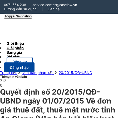
0971.654.238
service.center@caselaw.vn
Hướng dẫn sử dụng
|
Liên hệ
Toggle Navigation
Giới thiệu
Giải pháp
Bảng giá
Bài viết
Đăng ký
Đăng nhập
Trang chủ
Văn bản pháp luật
20/2015/QĐ-UBND
Thông tin văn bản
712
0
Quyết định số 20/2015/QĐ-
UBND ngày 01/07/2015 Về đơn
giá thuê đất, thuê mặt nước tỉnh