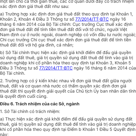
một lần cho cả thời gian thuê, các cơ quan dưới đây có trách nhiệm
xác định đơn giá thuê đất như sau:
a) Trường hợp xác định đơn giá thuê đất theo quy định tại Khoản 1,
Khoản 2, Khoản 4 Điều 3 Thông tư số
77/2014/TT-BTC
ngày 16
tháng 6 năm 2014 của Bộ Tài chính: Cục trưởng Cục thuế xác định
đơn giá thuê đất để tính tiền thuê đất đối với tổ chức, người Việt
Nam định cư ở nước ngoài, doanh nghiệp có vốn đầu tư nước ngoài;
Chi cục trưởng Chi cục thuế xác định đơn giá thuê đất để tính tiền
thuê đất đối với hộ gia đình, cá nhân;
b) Sở Tài chính thực hiện xác định giá khởi điểm để đấu giá quyền
sử dụng đất thuê, giá trị quyền sử dụng đất thuê để tính vào giá trị
doanh nghiệp khi cổ phần hóa theo quy định tại Khoản 3, Khoản 5
Điều 3 Thông tư số
77/2014/TT-BTC
ngày 16 tháng 6 năm 2014 của
Bộ Tài chính.
2. Trường hợp có ý kiến khác nhau về đơn giá thuê đất giữa người
thuê, đất và cơ quan nhà nước có thẩm quyền xác định đơn giá
thuê đất thì quyết định giải quyết của Chủ tịch Ủy ban nhân dân tỉnh
là quyết định cuối cùng.
Điều 6. Trách nhiệm của các Sở, ngành
1. Sở Tài chính có trách nhiệm:
a) Thực hiện xác định giá khởi điểm để đấu giá quyền sử dụng đất
thuê, giá trị quyền sử dụng đất thuê để tính vào giá trị doanh nghiệp
khi cổ phần hóa theo quy định tại Điểm b Khoản 1 Điều 5 Quyết định
này;