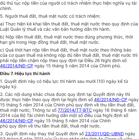
đủ thủ tục nộp tiền của người có trách nhiệm thực hiện nghĩa vụ tài
chính.
5. Người thuê đất, thuê mặt nước có trách nhiệm:
a) Thực hiện kê khai tiền thuê đất, thuê mặt nước theo quy định của
Luật Quản lý thuế và các văn bản hướng dẫn thi hành.
b) Nộp tiền thuê đất, thuê mặt nước theo đúng phương thức, thời
hạn ghi trong Hợp đồng thuê đất, thuê mặt nước.
c) Quá thời hạn nộp tiền thuê đất, thuê mặt nước theo thông báo
của cơ quan thuế mà không nộp đủ tiền thuê đất, thuê mặt nước thì
phải nộp tiền chậm nộp theo quy định tại Điều 26 Nghị định số
46/2014/NĐ-CP
ngày 15 tháng 5 năm 2014 của Chính phủ.
Điều 7. Hiệu lực thi hành
1. Quyết định này có hiệu lực thi hành sau mười (10) ngày kể từ
ngày ký.
2. Các nội dung khác chưa được quy định tại Quyết định này thì
được thực hiện theo quy định tại Nghị định số
46/2014/NĐ-CP
ngày
15 tháng 5 năm 2014 của Chính phủ quy định về thu tiền thuê đất,
thuê mặt nước; Thông tư số
77/2014/TT-BTC
ngày 16 tháng 6 năm
2014 của Bộ Tài chính hướng dẫn một số điều của Nghị định số
46/2014/NĐ-CP
ngày 15 tháng 5 năm 2014 của Chính
phủ quy định về thu tiền thuê đất, thuê mặt nước.
3. Quyết định này thay thế Quyết định số
23/2011/QĐ-UBND
ngày
03 tháng 6 năm 2011 của Ủy ban nhân dân tỉnh An Giang về việc