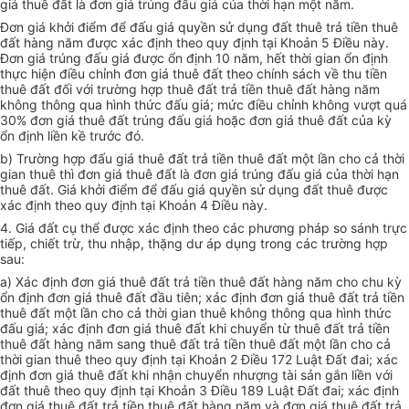
giá thuê đất là đơn giá trúng đấu giá của thời hạn một năm.
Đơn giá khởi điểm để đấu giá quyền sử dụng đất thuê trả tiền thuê
đất hàng năm được xác định theo quy định tại Khoản 5 Điều này.
Đơn giá trúng đấu giá được ổn định 10 năm, hết thời gian ổn định
thực hiện điều chỉnh đơn giá thuê đất theo chính sách về thu tiền
thuê đất đối với trường hợp thuê đất trả tiền thuê đất hàng năm
không thông qua hình thức đấu giá; mức điều chỉnh không vượt quá
30% đơn giá thuê đất trúng đấu giá hoặc đơn giá thuê đất của kỳ
ổn định liền kề trước đó.
b) Trường hợp đấu giá thuê đất trả tiền thuê đất một lần cho cả thời
gian thuê thì đơn giá thuê đất là đơn giá trúng đấu giá của thời hạn
thuê đất. Giá khởi điểm để đấu giá quyền sử dụng đất thuê được
xác định theo quy định tại Khoản 4 Điều này.
4. Giá đất cụ thể được xác định theo các phương pháp so sánh trực
tiếp, chiết trừ, thu nhập, thặng dư áp dụng trong các trường hợp
sau:
a) Xác định đơn giá thuê đất trả tiền thuê đất hàng năm cho chu kỳ
ổn định đơn giá thuê đất đầu tiên; xác định đơn giá thuê đất trả tiền
thuê đất một lần cho cả thời gian thuê không thông qua hình thức
đấu giá; xác định đơn giá thuê đất khi chuyển từ thuê đất trả tiền
thuê đất hàng năm sang thuê đất trả tiền thuê đất một lần cho cả
thời gian thuê theo quy định tại Khoản 2 Điều 172 Luật Đất đai; xác
định đơn giá thuê đất khi nhận chuyển nhượng tài sản gắn liền với
đất thuê theo quy định tại Khoản 3 Điều 189 Luật Đất đai; xác định
đơn giá thuê đất trả tiền thuê đất hàng năm và đơn giá thuê đất trả