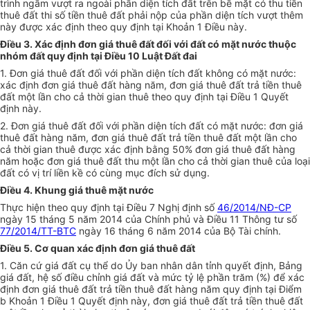
trình ngầm vượt ra ngoài phần diện tích đất trên bề mặt có thu tiền
thuê đất thi số tiền thuê đất phải nộp của phần diện tích vượt thêm
này được xác định theo quy định tại Khoản 1 Điều này.
Điều 3. Xác định đơn giá thuê đất đối với đất có mặt nước thuộc
nhóm đất quy định tại Điều 10 Luật Đất đai
1. Đơn giá thuê đất đối với phần diện tích đất không có mặt nước:
xác định đơn giá thuê đất hàng năm, đơn giá thuê đất trả tiền thuê
đất một lần cho cả thời gian thuê theo quy định tại Điều 1 Quyết
định này.
2. Đơn giá thuê đất đối với phần diện tích đất có mặt nước: đơn giá
thuê đất hàng năm, đơn giá thuê đất trả tiền thuê đất một lần cho
cả thời gian thuê được xác định bằng 50% đơn giá thuê đất hàng
năm hoặc đơn giá thuê đất thu một lần cho cả thời gian thuê của loại
đất có vị trí liền kề có cùng mục đích sử dụng.
Điều 4. Khung giá thuê mặt nước
Thực hiện theo quy định tại Điều 7 Nghị định số
46/2014/NĐ-CP
ngày 15 tháng 5 năm 2014 của Chính phủ và Điều 11 Thông tư số
77/2014/TT-BTC
ngày 16 tháng 6 năm 2014 của Bộ Tài chính.
Điều 5. Cơ quan xác định đơn giá thuê đất
1. Căn cứ giá đất cụ thể do Ủy ban nhân dân tỉnh quyết định, Bảng
giá đất, hệ số điều chỉnh giá đất và mức tỷ lệ phần trăm (%) để xác
định đơn giá thuê đất trả tiền thuê đất hàng năm quy định tại Điểm
b Khoản 1 Điều 1 Quyết định này, đơn giá thuê đất trả tiền thuê đất