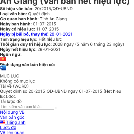
An Giang
(Văn bản hết hiệu lực)
Số hiệu văn bản:
20/2015/QĐ-UBND
Loại văn bản:
Quyết định
Cơ quan ban hành:
Tỉnh An Giang
Ngày ban hành:
01-07-2015
Ngày có hiệu lực:
11-07-2015
Ngày bị bãi bỏ, thay thế:
28-01-2021
Hết hiệu lực
Tình trạng hiệu lực:
Thời gian duy trì hiệu lực:
2028 ngày
(
5 năm
6 tháng
23 ngày
)
Ngày hết hiệu lực:
28-01-2021
Ngôn ngữ:
Định dạng văn bản hiện có:
MỤC LỤC
Không có mục lục
Tải về (WORD)
Quyet dinh so 20-2015_QD-UBND ngay 01-07-2015 (Het hieu
luc).doc
Tải lược đồ
Nội dung VB
Văn bản gốc
Tiếng anh
Lược đồ
VB liên quan