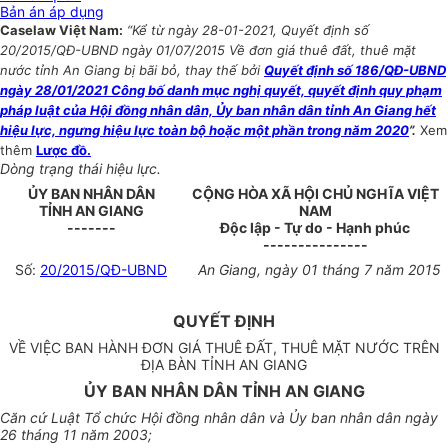
Bản án áp dụng
Caselaw Việt Nam:
“Kể từ ngày 28-01-2021, Quyết định số
20/2015/QĐ-UBND ngày 01/07/2015 Về đơn giá thuê đất, thuê mặt
nước tỉnh An Giang bị bãi bỏ, thay thế bởi
Quyết định số 186/QĐ-UBND
ngày 28/01/2021 Công bố danh mục nghị quyết, quyết định quy phạm
pháp luật của Hội đồng nhân dân, Ủy ban nhân dân tỉnh An Giang hết
hiệu lực, ngưng hiệu lực toàn bộ hoặc một phần trong năm 2020
”.
Xem
thêm
Lược đồ.
Dòng trạng thái hiệu lực.
ỦY BAN NHÂN DÂN
CỘNG HÒA XÃ HỘI CHỦ NGHĨA VIỆT
TỈNH AN GIANG
NAM
-------
Độc lập - Tự do - Hạnh phúc
---------------
Số:
20/2015/QĐ-UBND
An Giang
, ngày
01
tháng
7
năm
2015
QUYẾT ĐỊNH
VỀ VIỆC BAN HÀNH ĐƠN GIÁ THUÊ ĐẤT, THUÊ MẶT NƯỚC TRÊN
ĐỊA BÀN TỈNH AN GIANG
ỦY BAN NHÂN DÂN TỈNH AN GIANG
Căn cứ Luật Tổ chức Hội đồng nhân dân và Ủy ban nhân dân ngày
26 tháng 11 năm 2003;