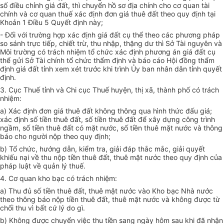
số điều chỉnh giá đất, thì chuyển hồ sơ địa chính cho cơ quan tài
chính và cơ quan thuế xác định đơn giá thuê đất theo quy định tại
Khoản 1 Điều 5 Quyết định này;
- Đối với trường hợp xác định giá đất cụ thể theo các phương pháp
so sánh trực tiếp, chiết trừ, thu nhập, thặng dư thì Sở Tài nguyên và
Môi trường có trách nhiệm tổ chức xác định phương án giá đất cụ
thể gửi Sở Tài chính tổ chức thẩm định và báo cáo Hội đồng thẩm
định giá đất tỉnh xem xét trước khi trình Ủy ban nhân dân tỉnh quyết
định.
3. Cục Thuế tỉnh và Chi cục Thuế huyện, thị xã, thành phố có trách
nhiệm:
a) Xác định đơn giá thuê đất không thông qua hình thức đấu giá;
xác định số tiền thuê đất, số tiền thuê đất để xây dựng công trình
ngầm, số tiền thuê đất có mặt nước, số tiền thuê mặt nước và thông
báo cho người nộp theo quy định;
b) Tổ chức, hướng dẫn, kiểm tra, giải đáp thắc mắc, giải quyết
khiếu nại về thu nộp tiền thuê đất, thuê mặt nước theo quy định của
pháp luật về quản lý thuế.
4. Cơ quan kho bạc có trách nhiệm:
a) Thu đủ số tiền thuê đất, thuê mặt nước vào Kho bạc Nhà nước
theo thông báo nộp tiền thuê đất, thuê mặt nước và không được từ
chối thu vì bất cứ lý do gì.
b) Không được chuyển việc thu tiền sang ngày hôm sau khi đã nhận