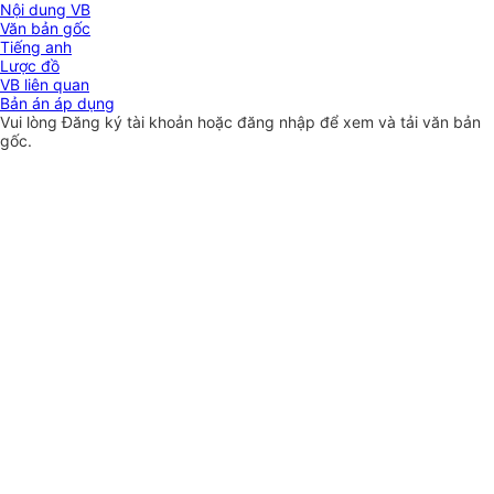
Nội dung VB
Văn bản gốc
Tiếng anh
Lược đồ
VB liên quan
Bản án áp dụng
Vui lòng
Đăng ký
tài khoản hoặc
đăng nhập
để xem và tải văn bản
gốc.